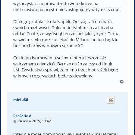
wykorzystać, co prowadzi do wniosku, że na
mistrzostwo po prostu nie zasługujemy w tym sezonie.
Dlatego gratulacje dla Napoli. Oni zagrali na maxa
swoich możliwości. Dało im to tytuł mistrza i trzeba
oddać Conte, że wycisnął ten zespół jak cytrynę. Teraz
w swoim stylu może uciekać do Milanu, bo ten będzie
bez pucharów w nowym sezonie XD
Co do podsumowania sezonu Interu jeszcze się
wstrzymam o tydzień. Bardzo dużo zależy od finału
LM. Zwycięstwo sprawi, że mimo trzech porażek będę
w innych rozgrywkach będę zadowolony.
N
a
g
ó
miniu86
r
ę
Re: Serie A
P
24 maja 2025, 13:42
o
s
t
Inter nie może dominować jak Juventus kilka lat temu