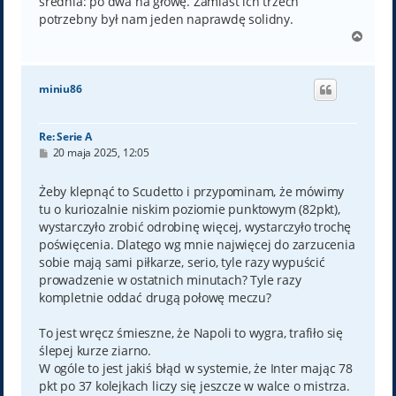
średnia: po dwa na głowę. Zamiast ich trzech
potrzebny był nam jeden naprawdę solidny.
N
a
g
ó
miniu86
r
ę
Re: Serie A
P
20 maja 2025, 12:05
o
s
t
Żeby klepnąć to Scudetto i przypominam, że mówimy
tu o kuriozalnie niskim poziomie punktowym (82pkt),
wystarczyło zrobić odrobinę więcej, wystarczyło trochę
poświęcenia. Dlatego wg mnie najwięcej do zarzucenia
sobie mają sami piłkarze, serio, tyle razy wypuścić
prowadzenie w ostatnich minutach? Tyle razy
kompletnie oddać drugą połowę meczu?
To jest wręcz śmieszne, że Napoli to wygra, trafiło się
ślepej kurze ziarno.
W ogóle to jest jakiś błąd w systemie, że Inter mając 78
pkt po 37 kolejkach liczy się jeszcze w walce o mistrza.