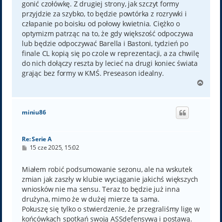
gonić czołówkę. Z drugiej strony, jak szczyt formy
przyjdzie za szybko, to będzie powtórka z rozrywki i
człapanie po boisku od połowy kwietnia. Ciężko o
optymizm patrząc na to, że gdy większość odpoczywa
lub będzie odpoczywać Barella i Bastoni, tydzień po
finale CL kopią się po czole w reprezentacji, a za chwilę
do nich dołączy reszta by lecieć na drugi koniec świata
grając bez formy w KMŚ. Preseason idealny.
N
a
g
ó
miniu86
r
ę
Re: Serie A
P
15 cze 2025, 15:02
o
s
t
Miałem robić podsumowanie sezonu, ale na wskutek
zmian jak zaszły w klubie wyciąganie jakichś większych
wniosków nie ma sensu. Teraz to będzie już inna
drużyna, mimo że w dużej mierze ta sama.
Pokuszę się tylko o stwierdzenie, że przegraliśmy ligę w
końcówkach spotkań swoją ASSdefensywą i postawą.