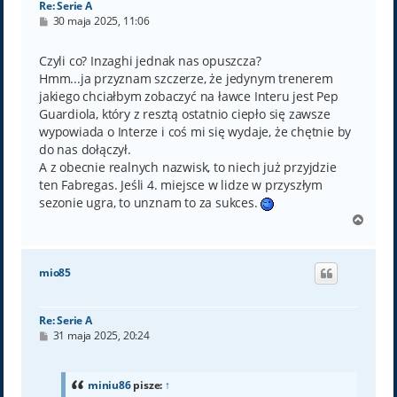
Re: Serie A
P
30 maja 2025, 11:06
o
s
t
Czyli co? Inzaghi jednak nas opuszcza?
Hmm...ja przyznam szczerze, że jedynym trenerem
jakiego chciałbym zobaczyć na ławce Interu jest Pep
Guardiola, który z resztą ostatnio ciepło się zawsze
wypowiada o Interze i coś mi się wydaje, że chętnie by
do nas dołączył.
A z obecnie realnych nazwisk, to niech już przyjdzie
ten Fabregas. Jeśli 4. miejsce w lidze w przyszłym
sezonie ugra, to unznam to za sukces.
N
a
g
ó
mio85
r
ę
Re: Serie A
P
31 maja 2025, 20:24
o
s
t
miniu86
pisze:
↑