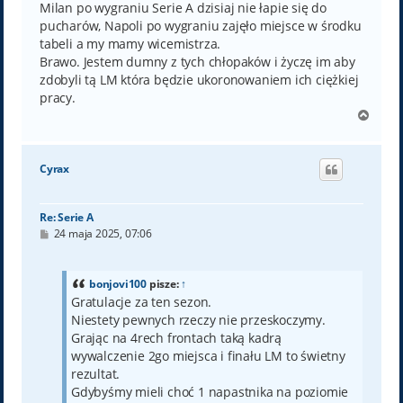
Milan po wygraniu Serie A dzisiaj nie łapie się do
pucharów, Napoli po wygraniu zajęło miejsce w środku
tabeli a my mamy wicemistrza.
Brawo. Jestem dumny z tych chłopaków i życzę im aby
zdobyli tą LM która będzie ukoronowaniem ich ciężkiej
pracy.
N
a
g
ó
Cyrax
r
ę
Re: Serie A
P
24 maja 2025, 07:06
o
s
t
bonjovi100
pisze:
↑
Gratulacje za ten sezon.
Niestety pewnych rzeczy nie przeskoczymy.
Grając na 4rech frontach taką kadrą
wywalczenie 2go miejsca i finału LM to świetny
rezultat.
Gdybyśmy mieli choć 1 napastnika na poziomie