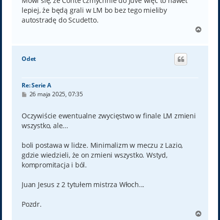
Mówi się, że Conte czmychnie do Juve więc to nawet
lepiej, że będą grali w LM bo bez tego mieliby
autostradę do Scudetto.
N
a
g
ó
Odet
r
ę
Re: Serie A
P
26 maja 2025, 07:35
o
s
t
Oczywiście ewentualne zwycięstwo w finale LM zmieni
wszystko, ale...
boli postawa w lidze. Minimalizm w meczu z Lazio,
gdzie wiedzieli, że on zmieni wszystko. Wstyd,
kompromitacja i ból.
Juan Jesus z 2 tytułem mistrza Włoch...
Pozdr.
N