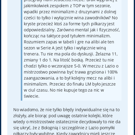
jakimkolwiek zespolem z TOP w tym sezonie,
wpadki przez minimalizm z druzynami z dolnej
cześci to tylko i wyłącznie wina zawodników? No
kryste przecież ktoś za forme tych pilkarzy jest
odpowiedzialny. Zarówno mental jak i fizyczność,
kończąc na taktyce pod tytułem minimalizm.
Rozumiem zapas w tabeli i gre na alibi ale ten
sezon w Serie A jest tylko i wyłącznie winą
trenera. Tu nie ma pola do dyskusji. Żelazna 11,
zmiany 1 do 1. Na litość boską. Przecież tu nie
chodzi tylko o wczorajsze 5-0. W meczu z Lazio o
mistrzostwo powinna być trawa gryziona i 100%
zaangazowania, a to był kolejny mecz na alibi i
minimalizm. Przeciez do finału LM było jeszcze
w ciul czasu. No nie kupuje tego za nic w
świecie.
No wiadomo, że nie tylko błędy indywidualne się na to
złożyły, ale biorąc pod uwagę ostatnie kolejki, które
wtedy o mistrzostwie ostatecznie decydowały to nie da
się ukryć, że z Bolognią i szczególnie z Lazio pomyłki
piłkarzy były wybitne. Kiedy zawodnicy mieli jeszcze