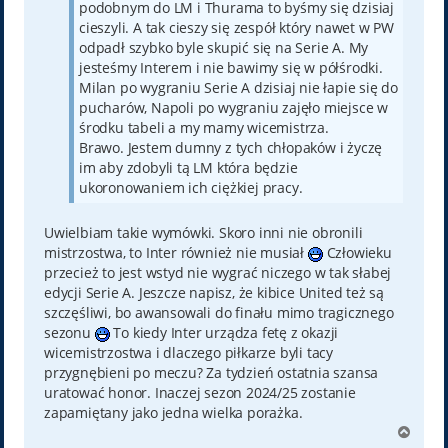
podobnym do LM i Thurama to byśmy się dzisiaj
cieszyli. A tak cieszy się zespół który nawet w PW
odpadł szybko byle skupić się na Serie A. My
jesteśmy Interem i nie bawimy się w półśrodki.
Milan po wygraniu Serie A dzisiaj nie łapie się do
pucharów, Napoli po wygraniu zajęło miejsce w
środku tabeli a my mamy wicemistrza.
Brawo. Jestem dumny z tych chłopaków i życzę
im aby zdobyli tą LM która będzie
ukoronowaniem ich ciężkiej pracy.
Uwielbiam takie wymówki. Skoro inni nie obronili
mistrzostwa, to Inter również nie musiał
Człowieku
przecież to jest wstyd nie wygrać niczego w tak słabej
edycji Serie A. Jeszcze napisz, że kibice United też są
szczęśliwi, bo awansowali do finału mimo tragicznego
sezonu
To kiedy Inter urządza fetę z okazji
wicemistrzostwa i dlaczego piłkarze byli tacy
przygnębieni po meczu? Za tydzień ostatnia szansa
uratować honor. Inaczej sezon 2024/25 zostanie
zapamiętany jako jedna wielka porażka.
N