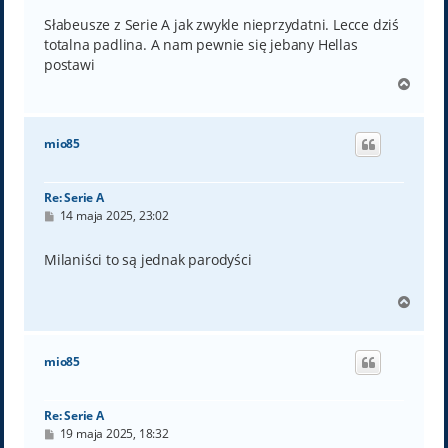
s
t
Słabeusze z Serie A jak zwykle nieprzydatni. Lecce dziś
totalna padlina. A nam pewnie się jebany Hellas
postawi
N
a
g
ó
mio85
r
ę
Re: Serie A
P
14 maja 2025, 23:02
o
s
t
Milaniści to są jednak parodyści
N
a
g
ó
mio85
r
ę
Re: Serie A
P
19 maja 2025, 18:32
o