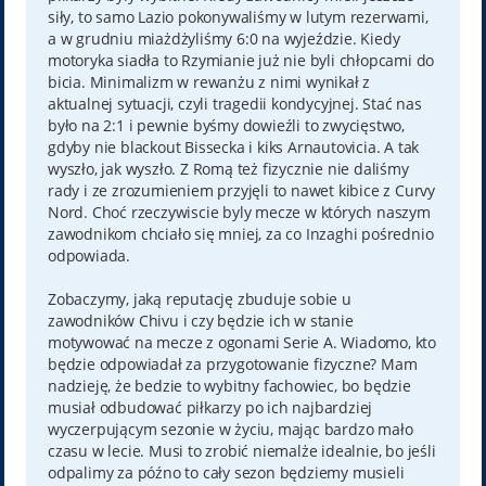
siły, to samo Lazio pokonywaliśmy w lutym rezerwami,
a w grudniu miażdżyliśmy 6:0 na wyjeździe. Kiedy
motoryka siadła to Rzymianie już nie byli chłopcami do
bicia. Minimalizm w rewanżu z nimi wynikał z
aktualnej sytuacji, czyli tragedii kondycyjnej. Stać nas
było na 2:1 i pewnie byśmy dowieźli to zwycięstwo,
gdyby nie blackout Bissecka i kiks Arnautovicia. A tak
wyszło, jak wyszło. Z Romą też fizycznie nie daliśmy
rady i ze zrozumieniem przyjęli to nawet kibice z Curvy
Nord. Choć rzeczywiscie byly mecze w których naszym
zawodnikom chciało się mniej, za co Inzaghi pośrednio
odpowiada.
Zobaczymy, jaką reputację zbuduje sobie u
zawodników Chivu i czy będzie ich w stanie
motywować na mecze z ogonami Serie A. Wiadomo, kto
będzie odpowiadał za przygotowanie fizyczne? Mam
nadzieję, że bedzie to wybitny fachowiec, bo będzie
musiał odbudować piłkarzy po ich najbardziej
wyczerpującym sezonie w życiu, mając bardzo mało
czasu w lecie. Musi to zrobić niemalże idealnie, bo jeśli
odpalimy za późno to cały sezon będziemy musieli