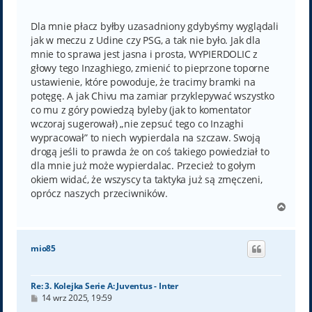
o
s
t
Dla mnie płacz byłby uzasadniony gdybyśmy wyglądali
jak w meczu z Udine czy PSG, a tak nie było. Jak dla
mnie to sprawa jest jasna i prosta, WYPIERDOLIC z
głowy tego Inzaghiego, zmienić to pieprzone toporne
ustawienie, które powoduje, że tracimy bramki na
potęgę. A jak Chivu ma zamiar przyklepywać wszystko
co mu z góry powiedzą byleby (jak to komentator
wczoraj sugerował) „nie zepsuć tego co Inzaghi
wypracował” to niech wypierdala na szczaw. Swoją
drogą jeśli to prawda że on coś takiego powiedział to
dla mnie już może wypierdalac. Przecież to gołym
okiem widać, że wszyscy ta taktyka już są zmęczeni,
oprócz naszych przeciwników.
N
a
g
ó
mio85
r
ę
Re: 3. Kolejka Serie A: Juventus - Inter
P
14 wrz 2025, 19:59
o