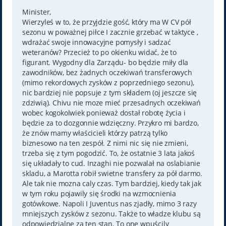
s
t
Minister,
Wierzyleś w to, że przyjdzie gość, który ma W CV pół
sezonu w poważnej piłce I zacznie grzebać w taktyce ,
wdrażać swoje innowacyjne pomysły i sadzać
weteranów? Przecież to po okienku widać, że to
figurant. Wygodny dla Zarządu- bo będzie miły dla
zawodników, bez żadnych oczekiwań transferowych
(mimo rekordowych zysków z poprzedniego sezonu),
nic bardziej nie popsuje z tym składem (oj jeszcze się
zdziwią). Chivu nie moze mieć przesadnych oczekiwań
wobec kogokolwiek ponieważ dostał robotę życia i
będzie za to dozgonnie wdzięczny. Przykro mi bardzo,
że znów mamy właścicieli którzy patrzą tylko
biznesowo na ten zespół. Z nimi nic się nie zmieni,
trzeba się z tym pogodzić. To, że ostatnie 3 lata jakoś
się układały to cud. Inzaghi nie pozwalał na oslabianie
skladu, a Marotta robił swietne transfery za pół darmo.
Ale tak nie mozna caly czas. Tym bardziej, kiedy tak jak
w tym roku pojawily się środki na wzmocnienia
gotówkowe. Napoli I Juventus nas zjadły, mimo 3 razy
mniejszych zysków z sezonu. Także to władze klubu są
odpowiedzialne za ten stan. To one wpuścily