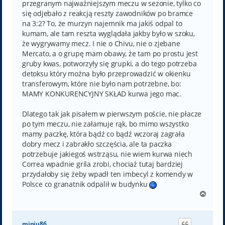
przegranym najważniejszym meczu w sezonie, tylko co
się odjebało z reakcją reszty zawodników po bramce
na 3:2? To, że murzyn najemnik ma jakiś odpal to
kumam, ale tam reszta wyglądała jakby było w szoku,
że wygrywamy mecz. I nie o Chivu, nie o zjebane
Mercato, a o grupę mam obawy, że tam po prostu jest
gruby kwas, potworzyły się grupki, a do tego potrzeba
detoksu który można było przeprowadzić w okienku
transferowym, które nie było nam potrzebne, bo:
MAMY KONKURENCYJNY SKŁAD kurwa jego mac.
Dlatego tak jak pisałem w pierwszym poście, nie płacze
po tym meczu, nie załamuje rąk, bo mimo wszystko
mamy paczkę, która bądź co bądź wczoraj zagrała
dobry mecz i zabrakło szczęścia, ale ta paczka
potrzebuje jakiegoś wstrząsu, nie wiem kurwa niech
Correa wpadnie grila zrobi, chociaż tutaj bardziej
przydałoby się żeby wpadł ten imbecyl z komendy w
Polsce co granatnik odpalił w budynku
N
a
g
ó
miniu86