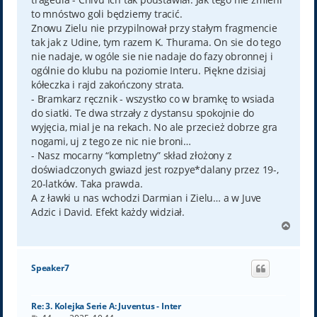
to mnóstwo goli będziemy tracić.
Znowu Zielu nie przypilnował przy stałym fragmencie
tak jak z Udine, tym razem K. Thurama. On sie do tego
nie nadaje, w ogóle sie nie nadaje do fazy obronnej i
ogólnie do klubu na poziomie Interu. Piękne dzisiaj
kółeczka i rajd zakończony strata.
- Bramkarz ręcznik - wszystko co w bramkę to wsiada
do siatki. Te dwa strzały z dystansu spokojnie do
wyjęcia, mial je na rekach. No ale przecież dobrze gra
nogami, uj z tego ze nic nie broni…
- Nasz mocarny “kompletny” skład złożony z
doświadczonych gwiazd jest rozpye*dalany przez 19-,
20-latków. Taka prawda.
A z ławki u nas wchodzi Darmian i Zielu… a w Juve
Adzic i David. Efekt każdy widział.
N
a
g
ó
Speaker7
r
ę
Re: 3. Kolejka Serie A: Juventus - Inter