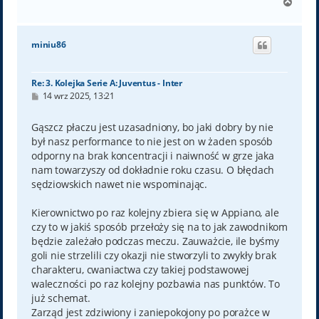
N
a
g
ó
miniu86
r
ę
Re: 3. Kolejka Serie A: Juventus - Inter
P
14 wrz 2025, 13:21
o
s
t
Gąszcz płaczu jest uzasadniony, bo jaki dobry by nie
był nasz performance to nie jest on w żaden sposób
odporny na brak koncentracji i naiwność w grze jaka
nam towarzyszy od dokładnie roku czasu. O błędach
sędziowskich nawet nie wspominając.
Kierownictwo po raz kolejny zbiera się w Appiano, ale
czy to w jakiś sposób przełoży się na to jak zawodnikom
będzie zależało podczas meczu. Zauważcie, ile byśmy
goli nie strzelili czy okazji nie stworzyli to zwykły brak
charakteru, cwaniactwa czy takiej podstawowej
waleczności po raz kolejny pozbawia nas punktów. To
już schemat.
Zarząd jest zdziwiony i zaniepokojony po porażce w