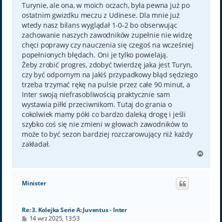
Turynie, ale ona, w moich oczach, była pewna już po
ostatnim gwizdku meczu z Udinese. Dla mnie już
wtedy nasz bilans wyglądał 1-0-2 bo obserwując
zachowanie naszych zawodników zupełnie nie widzę
chęci poprawy czy nauczenia się czegoś na wcześniej
popełnionych błędach. Oni je tylko powielają.
Żeby zrobić progres, zdobyć twierdzę jaka jest Turyn,
czy być odpornym na jakiś przypadkowy błąd sędziego
trzeba trzymać rękę na pulsie przez całe 90 minut, a
Inter swoją niefrasobliwością praktycznie sam
wystawia piłki przeciwnikom. Tutaj do grania o
cokolwiek mamy póki co bardzo daleką drogę i jeśli
szybko coś się nie zmieni w głowach zawodników to
może to być sezon bardziej rozczarowujący niż każdy
zakładał.
N
a
g
ó
Minister
r
ę
Re: 3. Kolejka Serie A: Juventus - Inter
P
14 wrz 2025, 13:53