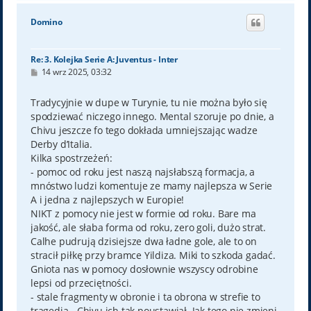
g
ó
Domino
r
ę
Re: 3. Kolejka Serie A: Juventus - Inter
P
14 wrz 2025, 03:32
o
s
t
Tradycyjnie w dupe w Turynie, tu nie można było się
spodziewać niczego innego. Mental szoruje po dnie, a
Chivu jeszcze fo tego dokłada umniejszając wadze
Derby d’Italia.
Kilka spostrzeżeń:
- pomoc od roku jest naszą najsłabszą formacja, a
mnóstwo ludzi komentuje ze mamy najlepsza w Serie
A i jedna z najlepszych w Europie!
NIKT z pomocy nie jest w formie od roku. Bare ma
jakość, ale słaba forma od roku, zero goli, dużo strat.
Calhe pudrują dzisiejsze dwa ładne gole, ale to on
stracił piłkę przy bramce Yildiza. Miki to szkoda gadać.
Gniota nas w pomocy dosłownie wszyscy odrobine
lepsi od przeciętności.
- stale fragmenty w obronie i ta obrona w strefie to
tragedia - Chivu ich tak poustawiał. Jak tego nie zmieni