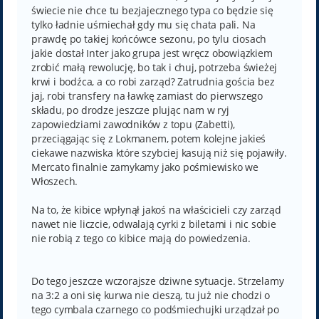
świecie nie chce tu bezjajecznego typa co będzie się
tylko ładnie uśmiechał gdy mu się chata pali. Na
prawdę po takiej końcówce sezonu, po tylu ciosach
jakie dostał Inter jako grupa jest wręcz obowiązkiem
zrobić małą rewolucję, bo tak i chuj, potrzeba świeżej
krwi i bodźca, a co robi zarząd? Zatrudnia gościa bez
jaj, robi transfery na ławkę zamiast do pierwszego
składu, po drodze jeszcze plując nam w ryj
zapowiedziami zawodników z topu (Zabetti),
przeciągając się z Lokmanem, potem kolejne jakieś
ciekawe nazwiska które szybciej kasują niż się pojawiły.
Mercato finalnie zamykamy jako pośmiewisko we
Włoszech.
Na to, że kibice wpłynął jakoś na właścicieli czy zarząd
nawet nie liczcie, odwalają cyrki z biletami i nic sobie
nie robią z tego co kibice mają do powiedzenia.
Do tego jeszcze wczorajsze dziwne sytuacje. Strzelamy
na 3:2 a oni się kurwa nie cieszą, tu już nie chodzi o
tego cymbala czarnego co podśmiechujki urządzał po