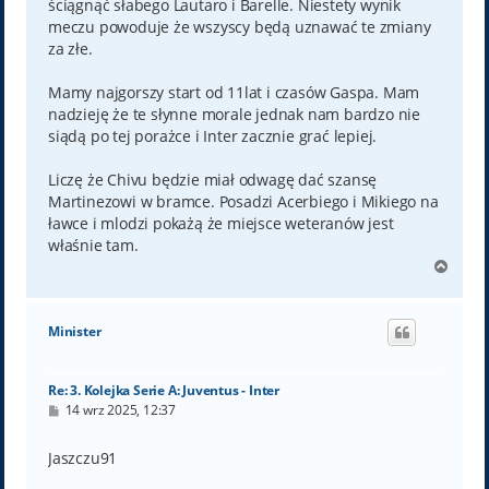
ściągnąć słabego Lautaro i Barelle. Niestety wynik
meczu powoduje że wszyscy będą uznawać te zmiany
za złe.
Mamy najgorszy start od 11lat i czasów Gaspa. Mam
nadzieję że te słynne morale jednak nam bardzo nie
siądą po tej porażce i Inter zacznie grać lepiej.
Liczę że Chivu będzie miał odwagę dać szansę
Martinezowi w bramce. Posadzi Acerbiego i Mikiego na
ławce i mlodzi pokażą że miejsce weteranów jest
właśnie tam.
N
a
g
ó
Minister
r
ę
Re: 3. Kolejka Serie A: Juventus - Inter
P
14 wrz 2025, 12:37
o
s
t
Jaszczu91