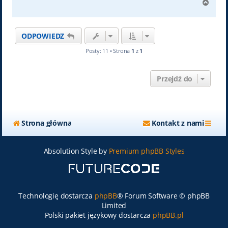
N
a
g
ó
ODPOWIEDZ
r
ę
Posty: 11 • Strona
1
z
1
Przejdź do
Strona główna
Kontakt z nami
Absolution Style by
Premium phpBB Styles
Technologię dostarcza
phpBB
® Forum Software © phpBB
Limited
Polski pakiet językowy dostarcza
phpBB.pl