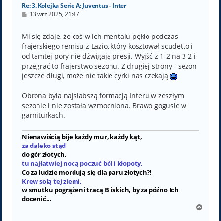
Re: 3. Kolejka Serie A: Juventus - Inter
P
13 wrz 2025, 21:47
o
s
t
Mi się zdaje, że coś w ich mentalu pękło podczas
frajerskiego remisu z Lazio, który kosztował scudetto i
od tamtej pory nie dźwigają presji. Wyjść z 1-2 na 3-2 i
przegrać to frajerstwo sezonu. Z drugiej strony - sezon
jeszcze długi, może nie takie cyrki nas czekają
Obrona była najsłabszą formacją Interu w zeszłym
sezonie i nie została wzmocniona. Brawo gogusie w
garniturkach.
Nienawiścią bije każdy mur, każdy kąt,
za daleko stąd
do gór złotych,
tu najłatwiej nocą poczuć ból i kłopoty,
Co za ludzie mordują się dla paru złotych?!
Krew solą tej ziemi,
w smutku pogrążeni tracą Bliskich, by za późno Ich
docenić...
N
a