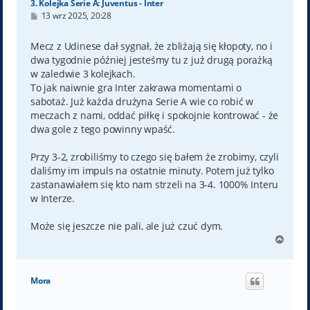
3. Kolejka Serie A: Juventus - Inter
P
13 wrz 2025, 20:28
o
s
t
Mecz z Udinese dał sygnał, że zbliżają się kłopoty, no i
dwa tygodnie później jesteśmy tu z już drugą porażką
w zaledwie 3 kolejkach.
To jak naiwnie gra Inter zakrawa momentami o
sabotaż. Już każda drużyna Serie A wie co robić w
meczach z nami, oddać piłkę i spokojnie kontrować - że
dwa gole z tego powinny wpaść.
Przy 3-2, zrobiliśmy to czego się bałem że zrobimy, czyli
daliśmy im impuls na ostatnie minuty. Potem już tylko
zastanawiałem się kto nam strzeli na 3-4. 1000% Interu
w Interze.
Może się jeszcze nie pali, ale już czuć dym.
N
a
g
ó
Mora
r
ę