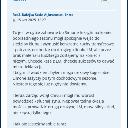
r
ę
Re: 3. Kolejka Serie A: Juventus - Inter
P
15 wrz 2025, 13:27
o
s
t
To jest w ogóle zabawne bo Simone Inzaghi na koniec
poprzedniego sezonu mógł spokojnie wejść do
siedziby klubu i wymusić konkretne ruchy transferowe
- patrzcie, dochodzę do drugiego finału LM, ale przez
brak materiału ludzkiego zostajemy na koniec z
niczym. Chcecie kasa z LM, chcecie sukcesów to dawać
mi tu deklarację.
I bóg mi świadkiem, byłem mega ciekawy kogo sobie
Limone zażyczy po tym dochodowym sezonie.
Niestety tego się już nigdy nie dowiemy.
I teraz, zarząd wziął Chivu i mógł mu wprost
powiedzieć - słuchaj synu, niepowtarzalna okazja,
możesz prowadzić drugą drużynę LM, masz silny skład,
nie zepsuj tylko tego.
I tak oto jesteśmy sobie teraz.