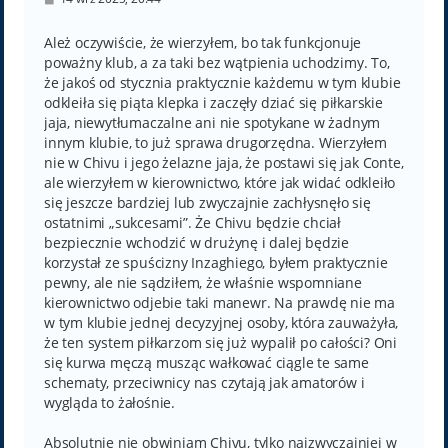
o
s
t
Ależ oczywiście, że wierzyłem, bo tak funkcjonuje
poważny klub, a za taki bez wątpienia uchodzimy. To,
że jakoś od stycznia praktycznie każdemu w tym klubie
odkleiła się piąta klepka i zaczęły dziać się piłkarskie
jaja, niewytłumaczalne ani nie spotykane w żadnym
innym klubie, to już sprawa drugorzędna. Wierzyłem
nie w Chivu i jego żelazne jaja, że postawi się jak Conte,
ale wierzyłem w kierownictwo, które jak widać odkleiło
się jeszcze bardziej lub zwyczajnie zachłysnęło się
ostatnimi „sukcesami”. Że Chivu będzie chciał
bezpiecznie wchodzić w drużynę i dalej będzie
korzystał ze spuścizny Inzaghiego, byłem praktycznie
pewny, ale nie sądziłem, że właśnie wspomniane
kierownictwo odjebie taki manewr. Na prawdę nie ma
w tym klubie jednej decyzyjnej osoby, która zauważyła,
że ten system piłkarzom się już wypalił po całości? Oni
się kurwa męczą musząc wałkować ciągle te same
schematy, przeciwnicy nas czytają jak amatorów i
wygląda to żałośnie.
Absolutnie nie obwiniam Chivu, tylko najzwyczajniej w