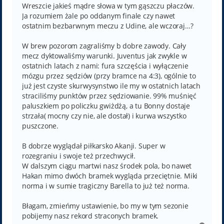
Wreszcie jakieś mądre słowa w tym gąszczu płaczów.
Ja rozumiem żale po oddanym finale czy nawet
ostatnim bezbarwnym meczu z Udine, ale wczoraj…?
W brew pozorom zagraliśmy b dobre zawody. Cały
mecz dyktowaliśmy warunki. Juventus jak zwykle w
ostatnich latach z nami: fura szczęścia i wyłączenie
mózgu przez sędziów (przy bramce na 4:3), ogólnie to
już jest czyste skurwysynstwo ile my w ostatnich latach
straciliśmy punktów przez sędziowanie. 99% muśnięć
paluszkiem po policzku gwiżdżą, a tu Bonny dostaje
strzała( mocny czy nie, ale dostał) i kurwa wszystko
puszczone.
B dobrze wyglądał piłkarsko Akanji. Super w
rozegraniu i swoje też przechwycił.
W dalszym ciągu martwi nasz środek pola, bo nawet
Hakan mimo dwóch bramek wygląda przeciętnie. Miki
norma i w sumie tragiczny Barella to już też norma.
Błagam, zmieńmy ustawienie, bo my w tym sezonie
pobijemy nasz rekord straconych bramek.