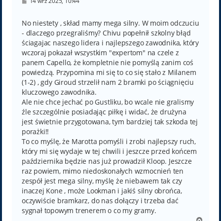
P
14 wrz 2025, 10:44
o
s
t
No niestety , skład mamy mega silny. W moim odczuciu
- dlaczego przegraliśmy? Chivu popełnił szkolny błąd
ściagajac naszego lidera i najlepszego zawodnika, który
wczoraj pokazał wszystkim "expertom" na czele z
panem Capello, że kompletnie nie pomyślą zanim coś
powiedzą. Przypomina mi się to co się stało z Milanem
(1-2) , gdy Giroud strzelił nam 2 bramki po ściągnięciu
kluczowego zawodnika.
Ale nie chce jechać po Gustliku, bo wcale nie gralismy
źle szczególnie posiadając piłkę i widać, że drużyna
jest świetnie przygotowana, tym bardziej tak szkoda tej
porażki!!
To co myślę, że Marotta pomyśli i zrobi najlepszy ruch,
który mi się wydaje w tej chwili i jeszcze przed końcem
października będzie nas już prowadził Kloop. Jeszcze
raz powiem, mimo niedoskonałych wzmocnień ten
zespół jest mega silny, myślę że niebawem tak czy
inaczej Kone , może Lookman i jakiś silny obrońca,
oczywiście bramkarz, do nas dołączy i trzeba dać
sygnał topowym trenerem o co my gramy.
N