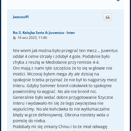
a
g
ó
Jaszczu91
r
ę
Re: 3. Kolejka Serie A: Juventus - Inter
P
14 wrz 2025, 11:46
o
s
t
Nie wiem jak można było przegrać ten mecz... Juventus
oddał 4 celne strzały i zdobył 4 gole. Podobnie było
chyba z resztą w Mediolanie przy remisie 4-4.
Oni mają z nami tyle szczęścia że to się w głowie nie
mieści. Wczoraj bylem mega zły ale dzisiaj na
spokojnie trzeba przyznać że nie był to najgorszy mecz
Interu. Gdyby Sommer bronił cokolwiek to spokojnie
powinniśmy to wygrać. No ale nie bronił nic.
Generalnie było widać dobre przygotowanie fizyczne
Interu i wydawało mi się że tego zwycięstwa nie
wypuścimy. No ale końcówka to nie wytlumaczalne
błędy w grze defensywnej. Obrona niestety woła o
pomstę do nieba.
Podobały mi się zmiany Chivu i to że miał odwagę