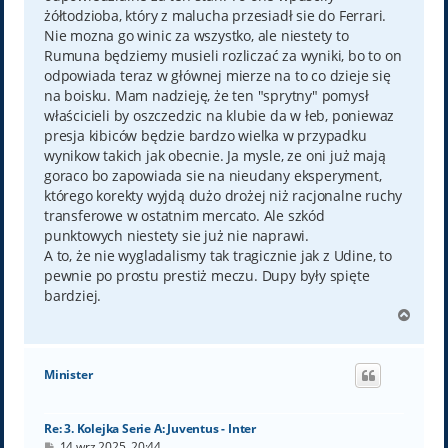
żółtodzioba, który z malucha przesiadł sie do Ferrari.
Nie mozna go winic za wszystko, ale niestety to
Rumuna będziemy musieli rozliczać za wyniki, bo to on
odpowiada teraz w głównej mierze na to co dzieje się
na boisku. Mam nadzieję, że ten "sprytny" pomysł
właścicieli by oszczedzic na klubie da w łeb, poniewaz
presja kibiców będzie bardzo wielka w przypadku
wynikow takich jak obecnie. Ja mysle, ze oni już mają
goraco bo zapowiada sie na nieudany eksperyment,
którego korekty wyjdą dużo drożej niż racjonalne ruchy
transferowe w ostatnim mercato. Ale szkód
punktowych niestety sie już nie naprawi.
A to, że nie wygladalismy tak tragicznie jak z Udine, to
pewnie po prostu prestiż meczu. Dupy były spięte
bardziej.
N
a
g
ó
Minister
r
ę
Re: 3. Kolejka Serie A: Juventus - Inter
P
14 wrz 2025, 20:44