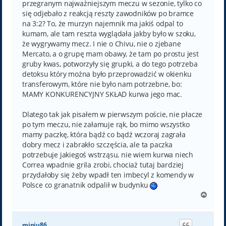
przegranym najważniejszym meczu w sezonie, tylko co
się odjebało z reakcją reszty zawodników po bramce
na 3:2? To, że murzyn najemnik ma jakiś odpal to
kumam, ale tam reszta wyglądała jakby było w szoku,
że wygrywamy mecz. I nie o Chivu, nie o zjebane
Mercato, a o grupę mam obawy, że tam po prostu jest
gruby kwas, potworzyły się grupki, a do tego potrzeba
detoksu który można było przeprowadzić w okienku
transferowym, które nie było nam potrzebne, bo:
MAMY KONKURENCYJNY SKŁAD kurwa jego mac.
Dlatego tak jak pisałem w pierwszym poście, nie płacze
po tym meczu, nie załamuje rąk, bo mimo wszystko
mamy paczkę, która bądź co bądź wczoraj zagrała
dobry mecz i zabrakło szczęścia, ale ta paczka
potrzebuje jakiegoś wstrząsu, nie wiem kurwa niech
Correa wpadnie grila zrobi, chociaż tutaj bardziej
przydałoby się żeby wpadł ten imbecyl z komendy w
Polsce co granatnik odpalił w budynku
N
a
g
ó
miniu86