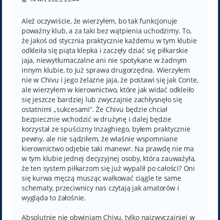
o
s
t
Ależ oczywiście, że wierzyłem, bo tak funkcjonuje
poważny klub, a za taki bez wątpienia uchodzimy. To,
że jakoś od stycznia praktycznie każdemu w tym klubie
odkleiła się piąta klepka i zaczęły dziać się piłkarskie
jaja, niewytłumaczalne ani nie spotykane w żadnym
innym klubie, to już sprawa drugorzędna. Wierzyłem
nie w Chivu i jego żelazne jaja, że postawi się jak Conte,
ale wierzyłem w kierownictwo, które jak widać odkleiło
się jeszcze bardziej lub zwyczajnie zachłysnęło się
ostatnimi „sukcesami”. Że Chivu będzie chciał
bezpiecznie wchodzić w drużynę i dalej będzie
korzystał ze spuścizny Inzaghiego, byłem praktycznie
pewny, ale nie sądziłem, że właśnie wspomniane
kierownictwo odjebie taki manewr. Na prawdę nie ma
w tym klubie jednej decyzyjnej osoby, która zauważyła,
że ten system piłkarzom się już wypalił po całości? Oni
się kurwa męczą musząc wałkować ciągle te same
schematy, przeciwnicy nas czytają jak amatorów i
wygląda to żałośnie.
Absolutnie nie obwiniam Chivu, tylko najzwyczajniej w