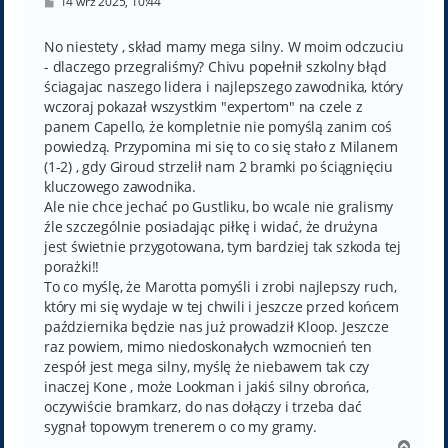
P
14 wrz 2025, 10:44
o
s
t
No niestety , skład mamy mega silny. W moim odczuciu
- dlaczego przegraliśmy? Chivu popełnił szkolny błąd
ściagajac naszego lidera i najlepszego zawodnika, który
wczoraj pokazał wszystkim "expertom" na czele z
panem Capello, że kompletnie nie pomyślą zanim coś
powiedzą. Przypomina mi się to co się stało z Milanem
(1-2) , gdy Giroud strzelił nam 2 bramki po ściągnięciu
kluczowego zawodnika.
Ale nie chce jechać po Gustliku, bo wcale nie gralismy
źle szczególnie posiadając piłkę i widać, że drużyna
jest świetnie przygotowana, tym bardziej tak szkoda tej
porażki!!
To co myślę, że Marotta pomyśli i zrobi najlepszy ruch,
który mi się wydaje w tej chwili i jeszcze przed końcem
października będzie nas już prowadził Kloop. Jeszcze
raz powiem, mimo niedoskonałych wzmocnień ten
zespół jest mega silny, myślę że niebawem tak czy
inaczej Kone , może Lookman i jakiś silny obrońca,
oczywiście bramkarz, do nas dołączy i trzeba dać
sygnał topowym trenerem o co my gramy.
N