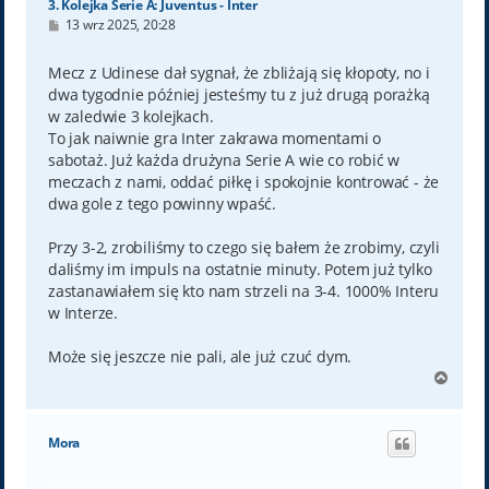
3. Kolejka Serie A: Juventus - Inter
P
13 wrz 2025, 20:28
o
s
t
Mecz z Udinese dał sygnał, że zbliżają się kłopoty, no i
dwa tygodnie później jesteśmy tu z już drugą porażką
w zaledwie 3 kolejkach.
To jak naiwnie gra Inter zakrawa momentami o
sabotaż. Już każda drużyna Serie A wie co robić w
meczach z nami, oddać piłkę i spokojnie kontrować - że
dwa gole z tego powinny wpaść.
Przy 3-2, zrobiliśmy to czego się bałem że zrobimy, czyli
daliśmy im impuls na ostatnie minuty. Potem już tylko
zastanawiałem się kto nam strzeli na 3-4. 1000% Interu
w Interze.
Może się jeszcze nie pali, ale już czuć dym.
N
a
g
ó
Mora
r
ę