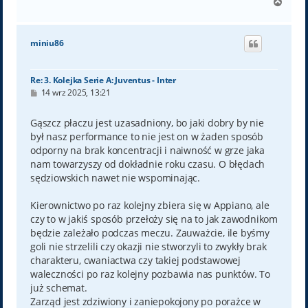
N
a
g
ó
miniu86
r
ę
Re: 3. Kolejka Serie A: Juventus - Inter
P
14 wrz 2025, 13:21
o
s
t
Gąszcz płaczu jest uzasadniony, bo jaki dobry by nie
był nasz performance to nie jest on w żaden sposób
odporny na brak koncentracji i naiwność w grze jaka
nam towarzyszy od dokładnie roku czasu. O błędach
sędziowskich nawet nie wspominając.
Kierownictwo po raz kolejny zbiera się w Appiano, ale
czy to w jakiś sposób przełoży się na to jak zawodnikom
będzie zależało podczas meczu. Zauważcie, ile byśmy
goli nie strzelili czy okazji nie stworzyli to zwykły brak
charakteru, cwaniactwa czy takiej podstawowej
waleczności po raz kolejny pozbawia nas punktów. To
już schemat.
Zarząd jest zdziwiony i zaniepokojony po porażce w