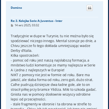
g
ó
Domino
r
ę
Re: 3. Kolejka Serie A: Juventus - Inter
P
14 wrz 2025, 03:32
o
s
t
Tradycyjnie w dupe w Turynie, tu nie można było się
spodziewać niczego innego. Mental szoruje po dnie, a
Chivu jeszcze fo tego dokłada umniejszając wadze
Derby d’Italia.
Kilka spostrzeżeń:
- pomoc od roku jest naszą najsłabszą formacja, a
mnóstwo ludzi komentuje ze mamy najlepsza w Serie
A i jedna z najlepszych w Europie!
NIKT z pomocy nie jest w formie od roku. Bare ma
jakość, ale słaba forma od roku, zero goli, dużo strat.
Calhe pudrują dzisiejsze dwa ładne gole, ale to on
stracił piłkę przy bramce Yildiza. Miki to szkoda gadać.
Gniota nas w pomocy dosłownie wszyscy odrobine
lepsi od przeciętności.
- stale fragmenty w obronie i ta obrona w strefie to
tragedia - Chivu ich tak poustawiał. Jak tego nie zmieni