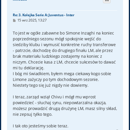
r
ę
Re: 3. Kolejka Serie A: Juventus - Inter
P
15 wrz 2025, 13:27
o
s
t
To jest w ogóle zabawne bo Simone Inzaghi na koniec
poprzedniego sezonu mógł spokojnie wejść do
siedziby klubu i wymusić konkretne ruchy transferowe
- patrzcie, dochodzę do drugiego finału LM, ale przez
brak materiału ludzkiego zostajemy na koniec z
niczym. Chcecie kasa z LM, chcecie sukcesów to dawać
mi tu deklarację.
I bóg mi świadkiem, byłem mega ciekawy kogo sobie
Limone zażyczy po tym dochodowym sezonie.
Niestety tego się już nigdy nie dowiemy.
I teraz, zarząd wziął Chivu i mógł mu wprost
powiedzieć - słuchaj synu, niepowtarzalna okazja,
możesz prowadzić drugą drużynę LM, masz silny skład,
nie zepsuj tylko tego.
I tak oto jesteśmy sobie teraz.