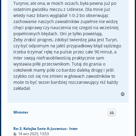
Turynie, ale ona, w moich oczach, była pewna już po
ostatnim gwizdku meczu z Udinese. Dla mnie już
wtedy nasz bilans wyglądał 1-0-2 bo obserwując
zachowanie naszych zawodników zupełnie nie widzę
chęci poprawy czy nauczenia się czegoś na wcześniej
popełnionych błędach. Oni je tylko powielają.
Żeby zrobić progres, zdobyć twierdzę jaka jest Turyn,
czy być odpornym na jakiś przypadkowy błąd sędziego
trzeba trzymać rękę na pulsie przez całe 90 minut, a
Inter swoją niefrasobliwością praktycznie sam
wystawia piłki przeciwnikom. Tutaj do grania o
cokolwiek mamy póki co bardzo daleką drogę i jeśli
szybko coś się nie zmieni w głowach zawodników to
może to być sezon bardziej rozczarowujący niż każdy
zakładał.
N
a
g
ó
Minister
r
ę
Re: 3. Kolejka Serie A: Juventus - Inter
P
14 wrz 2025, 13:53