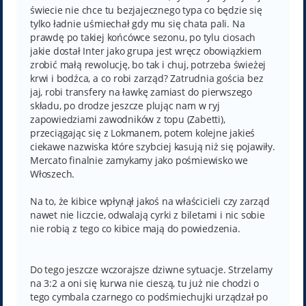
świecie nie chce tu bezjajecznego typa co będzie się
tylko ładnie uśmiechał gdy mu się chata pali. Na
prawdę po takiej końcówce sezonu, po tylu ciosach
jakie dostał Inter jako grupa jest wręcz obowiązkiem
zrobić małą rewolucję, bo tak i chuj, potrzeba świeżej
krwi i bodźca, a co robi zarząd? Zatrudnia gościa bez
jaj, robi transfery na ławkę zamiast do pierwszego
składu, po drodze jeszcze plując nam w ryj
zapowiedziami zawodników z topu (Zabetti),
przeciągając się z Lokmanem, potem kolejne jakieś
ciekawe nazwiska które szybciej kasują niż się pojawiły.
Mercato finalnie zamykamy jako pośmiewisko we
Włoszech.
Na to, że kibice wpłynął jakoś na właścicieli czy zarząd
nawet nie liczcie, odwalają cyrki z biletami i nic sobie
nie robią z tego co kibice mają do powiedzenia.
Do tego jeszcze wczorajsze dziwne sytuacje. Strzelamy
na 3:2 a oni się kurwa nie cieszą, tu już nie chodzi o
tego cymbala czarnego co podśmiechujki urządzał po