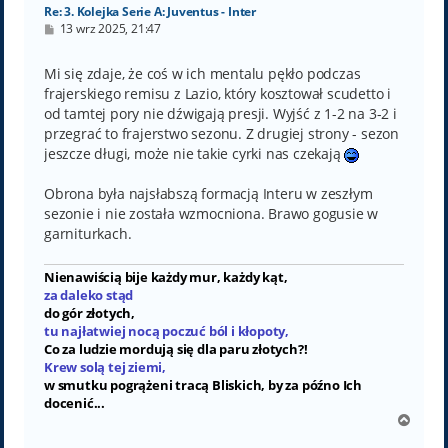
Re: 3. Kolejka Serie A: Juventus - Inter
P
13 wrz 2025, 21:47
o
s
t
Mi się zdaje, że coś w ich mentalu pękło podczas
frajerskiego remisu z Lazio, który kosztował scudetto i
od tamtej pory nie dźwigają presji. Wyjść z 1-2 na 3-2 i
przegrać to frajerstwo sezonu. Z drugiej strony - sezon
jeszcze długi, może nie takie cyrki nas czekają
Obrona była najsłabszą formacją Interu w zeszłym
sezonie i nie została wzmocniona. Brawo gogusie w
garniturkach.
Nienawiścią bije każdy mur, każdy kąt,
za daleko stąd
do gór złotych,
tu najłatwiej nocą poczuć ból i kłopoty,
Co za ludzie mordują się dla paru złotych?!
Krew solą tej ziemi,
w smutku pogrążeni tracą Bliskich, by za późno Ich
docenić...
N
a