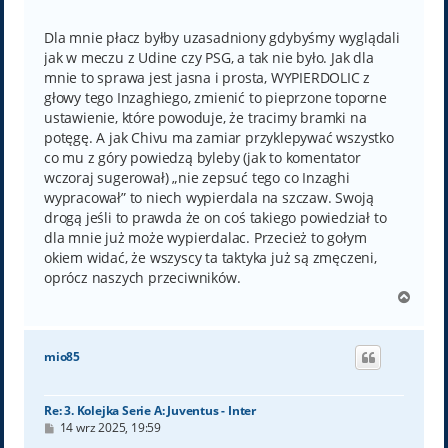
o
s
t
Dla mnie płacz byłby uzasadniony gdybyśmy wyglądali
jak w meczu z Udine czy PSG, a tak nie było. Jak dla
mnie to sprawa jest jasna i prosta, WYPIERDOLIC z
głowy tego Inzaghiego, zmienić to pieprzone toporne
ustawienie, które powoduje, że tracimy bramki na
potęgę. A jak Chivu ma zamiar przyklepywać wszystko
co mu z góry powiedzą byleby (jak to komentator
wczoraj sugerował) „nie zepsuć tego co Inzaghi
wypracował” to niech wypierdala na szczaw. Swoją
drogą jeśli to prawda że on coś takiego powiedział to
dla mnie już może wypierdalac. Przecież to gołym
okiem widać, że wszyscy ta taktyka już są zmęczeni,
oprócz naszych przeciwników.
N
a
g
ó
mio85
r
ę
Re: 3. Kolejka Serie A: Juventus - Inter
P
14 wrz 2025, 19:59
o