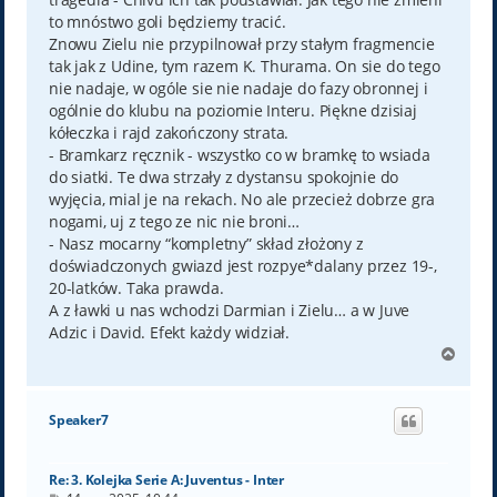
to mnóstwo goli będziemy tracić.
Znowu Zielu nie przypilnował przy stałym fragmencie
tak jak z Udine, tym razem K. Thurama. On sie do tego
nie nadaje, w ogóle sie nie nadaje do fazy obronnej i
ogólnie do klubu na poziomie Interu. Piękne dzisiaj
kółeczka i rajd zakończony strata.
- Bramkarz ręcznik - wszystko co w bramkę to wsiada
do siatki. Te dwa strzały z dystansu spokojnie do
wyjęcia, mial je na rekach. No ale przecież dobrze gra
nogami, uj z tego ze nic nie broni…
- Nasz mocarny “kompletny” skład złożony z
doświadczonych gwiazd jest rozpye*dalany przez 19-,
20-latków. Taka prawda.
A z ławki u nas wchodzi Darmian i Zielu… a w Juve
Adzic i David. Efekt każdy widział.
N
a
g
ó
Speaker7
r
ę
Re: 3. Kolejka Serie A: Juventus - Inter