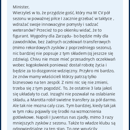
s
t
Minister,
Wierzyleś w to, że przyjdzie gość, który ma W CV pół
sezonu w poważnej piłce I zacznie grzebać w taktyce ,
wdrażać swoje innowacyjne pomysły i sadzać
weteranów? Przecież to po okienku widać, że to
figurant. Wygodny dla Zarządu- bo będzie miły dla
zawodników, bez żadnych oczekiwań transferowych
(mimo rekordowych zysków z poprzedniego sezonu),
nic bardziej nie popsuje z tym składem (oj jeszcze się
zdziwią). Chivu nie moze mieć przesadnych oczekiwań
wobec kogokolwiek ponieważ dostał robotę życia i
będzie za to dozgonnie wdzięczny. Przykro mi bardzo,
że znów mamy właścicieli którzy patrzą tylko
biznesowo na ten zespół. Z nimi nic się nie zmieni,
trzeba się z tym pogodzić. To, że ostatnie 3 lata jakoś
się układały to cud. Inzaghi nie pozwalał na oslabianie
skladu, a Marotta robił swietne transfery za pół darmo.
Ale tak nie mozna caly czas. Tym bardziej, kiedy tak jak
w tym roku pojawily się środki na wzmocnienia
gotówkowe. Napoli I Juventus nas zjadły, mimo 3 razy
mniejszych zysków z sezonu. Także to władze klubu są
odpowiedzialne za ten stan. To one wpuścily