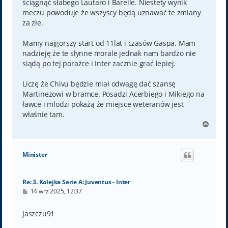
ściągnąć słabego Lautaro i Barelle. Niestety wynik
meczu powoduje że wszyscy będą uznawać te zmiany
za złe.
Mamy najgorszy start od 11lat i czasów Gaspa. Mam
nadzieję że te słynne morale jednak nam bardzo nie
siądą po tej porażce i Inter zacznie grać lepiej.
Liczę że Chivu będzie miał odwagę dać szansę
Martinezowi w bramce. Posadzi Acerbiego i Mikiego na
ławce i mlodzi pokażą że miejsce weteranów jest
właśnie tam.
N
a
g
ó
Minister
r
ę
Re: 3. Kolejka Serie A: Juventus - Inter
P
14 wrz 2025, 12:37
o
s
t
Jaszczu91