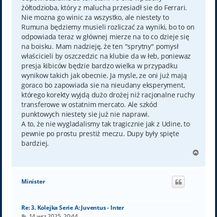
żółtodzioba, który z malucha przesiadł sie do Ferrari.
Nie mozna go winic za wszystko, ale niestety to
Rumuna będziemy musieli rozliczać za wyniki, bo to on
odpowiada teraz w głównej mierze na to co dzieje się
na boisku. Mam nadzieję, że ten "sprytny" pomysł
właścicieli by oszczedzic na klubie da w łeb, poniewaz
presja kibiców będzie bardzo wielka w przypadku
wynikow takich jak obecnie. Ja mysle, ze oni już mają
goraco bo zapowiada sie na nieudany eksperyment,
którego korekty wyjdą dużo drożej niż racjonalne ruchy
transferowe w ostatnim mercato. Ale szkód
punktowych niestety sie już nie naprawi.
A to, że nie wygladalismy tak tragicznie jak z Udine, to
pewnie po prostu prestiż meczu. Dupy były spięte
bardziej.
N
a
g
ó
Minister
r
ę
Re: 3. Kolejka Serie A: Juventus - Inter
P
14 wrz 2025, 20:44