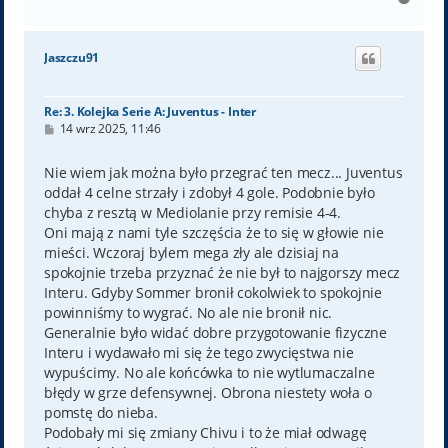
a
g
ó
Jaszczu91
r
ę
Re: 3. Kolejka Serie A: Juventus - Inter
P
14 wrz 2025, 11:46
o
s
t
Nie wiem jak można było przegrać ten mecz... Juventus
oddał 4 celne strzały i zdobył 4 gole. Podobnie było
chyba z resztą w Mediolanie przy remisie 4-4.
Oni mają z nami tyle szczęścia że to się w głowie nie
mieści. Wczoraj bylem mega zły ale dzisiaj na
spokojnie trzeba przyznać że nie był to najgorszy mecz
Interu. Gdyby Sommer bronił cokolwiek to spokojnie
powinniśmy to wygrać. No ale nie bronił nic.
Generalnie było widać dobre przygotowanie fizyczne
Interu i wydawało mi się że tego zwycięstwa nie
wypuścimy. No ale końcówka to nie wytlumaczalne
błędy w grze defensywnej. Obrona niestety woła o
pomstę do nieba.
Podobały mi się zmiany Chivu i to że miał odwagę