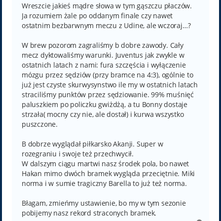
Wreszcie jakieś mądre słowa w tym gąszczu płaczów.
Ja rozumiem żale po oddanym finale czy nawet
ostatnim bezbarwnym meczu z Udine, ale wczoraj…?
W brew pozorom zagraliśmy b dobre zawody. Cały
mecz dyktowaliśmy warunki. Juventus jak zwykle w
ostatnich latach z nami: fura szczęścia i wyłączenie
mózgu przez sędziów (przy bramce na 4:3), ogólnie to
już jest czyste skurwysynstwo ile my w ostatnich latach
straciliśmy punktów przez sędziowanie. 99% muśnięć
paluszkiem po policzku gwiżdżą, a tu Bonny dostaje
strzała( mocny czy nie, ale dostał) i kurwa wszystko
puszczone.
B dobrze wyglądał piłkarsko Akanji. Super w
rozegraniu i swoje też przechwycił.
W dalszym ciągu martwi nasz środek pola, bo nawet
Hakan mimo dwóch bramek wygląda przeciętnie. Miki
norma i w sumie tragiczny Barella to już też norma.
Błagam, zmieńmy ustawienie, bo my w tym sezonie
pobijemy nasz rekord straconych bramek.