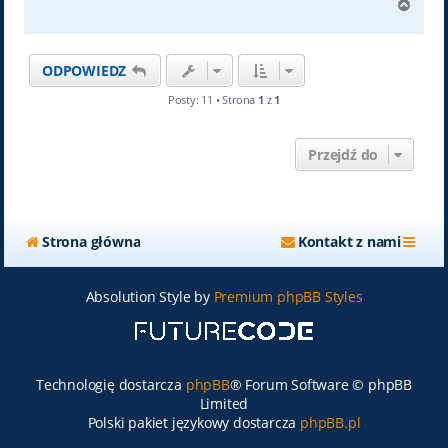
N
a
g
ó
ODPOWIEDZ
r
ę
Posty: 11 • Strona
1
z
1
Przejdź do
Strona główna
Kontakt z nami
Absolution Style by
Premium phpBB Styles
Technologię dostarcza
phpBB
® Forum Software © phpBB
Limited
Polski pakiet językowy dostarcza
phpBB.pl