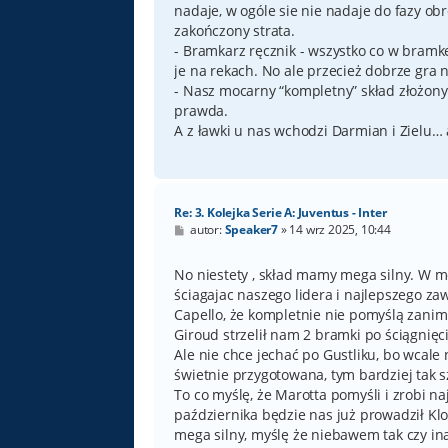
nadaje, w ogóle sie nie nadaje do fazy obr
zakończony strata.
- Bramkarz ręcznik - wszystko co w bramkę 
je na rekach. No ale przecież dobrze gra n
- Nasz mocarny “kompletny” skład złożony
prawda.
A z ławki u nas wchodzi Darmian i Zielu… a
Re: 3. Kolejka Serie A: Juventus - Inter
P
autor:
Speaker7
»
14 wrz 2025, 10:44
o
s
t
No niestety , skład mamy mega silny. W m
ściagajac naszego lidera i najlepszego z
Capello, że kompletnie nie pomyślą zanim 
Giroud strzelił nam 2 bramki po ściągnię
Ale nie chce jechać po Gustliku, bo wcale 
świetnie przygotowana, tym bardziej tak sz
To co myślę, że Marotta pomyśli i zrobi na
października będzie nas już prowadził Kl
mega silny, myślę że niebawem tak czy ina