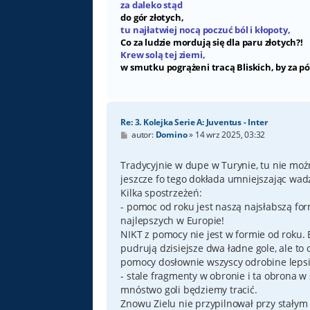
za daleko stąd
do gór złotych,
tu najłatwiej nocą poczuć ból i kłopoty,
Co za ludzie mordują się dla paru złotych?!
Krew solą tej ziemi,
w smutku pogrążeni tracą Bliskich, by za pó
Re: 3. Kolejka Serie A: Juventus - Inter
P
autor:
Domino
»
14 wrz 2025, 03:32
o
s
t
Tradycyjnie w dupe w Turynie, tu nie moż
jeszcze fo tego dokłada umniejszając wadz
Kilka spostrzeżeń:
- pomoc od roku jest naszą najsłabszą fo
najlepszych w Europie!
NIKT z pomocy nie jest w formie od roku. B
pudrują dzisiejsze dwa ładne gole, ale to 
pomocy dosłownie wszyscy odrobine lepsi 
- stale fragmenty w obronie i ta obrona w s
mnóstwo goli będziemy tracić.
Znowu Zielu nie przypilnował przy stałym