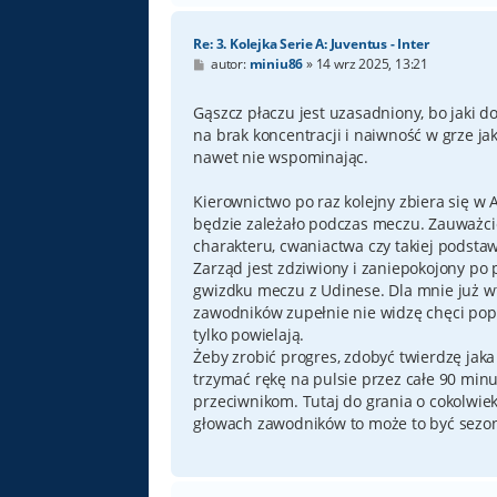
Re: 3. Kolejka Serie A: Juventus - Inter
P
autor:
miniu86
»
14 wrz 2025, 13:21
o
s
t
Gąszcz płaczu jest uzasadniony, bo jaki 
na brak koncentracji i naiwność w grze j
nawet nie wspominając.
Kierownictwo po raz kolejny zbiera się w 
będzie zależało podczas meczu. Zauważcie, i
charakteru, cwaniactwa czy takiej podsta
Zarząd jest zdziwiony i zaniepokojony po 
gwizdku meczu z Udinese. Dla mnie już w
zawodników zupełnie nie widzę chęci popr
tylko powielają.
Żeby zrobić progres, zdobyć twierdzę jak
trzymać rękę na pulsie przez całe 90 minu
przeciwnikom. Tutaj do grania o cokolwiek
głowach zawodników to może to być sezon 