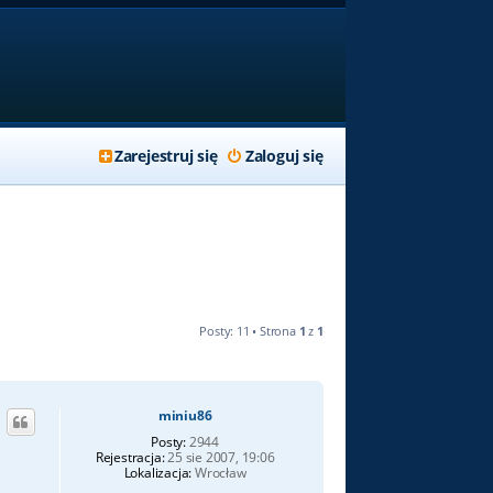
Zarejestruj się
Zaloguj się
Posty: 11 • Strona
1
z
1
miniu86
Posty:
2944
Rejestracja:
25 sie 2007, 19:06
Lokalizacja:
Wrocław