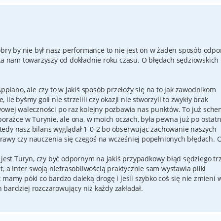
dobry by nie był nasz performance to nie jest on w żaden sposób odpo
aka nam towarzyszy od dokładnie roku czasu. O błędach sędziowskich
Appiano, ale czy to w jakiś sposób przełoży się na to jak zawodnikom
le byśmy goli nie strzelili czy okazji nie stworzyli to zwykły brak
wowej waleczności po raz kolejny pozbawia nas punktów. To już sche
porażce w Turynie, ale ona, w moich oczach, była pewna już po ostat
tedy nasz bilans wyglądał 1-0-2 bo obserwując zachowanie naszych
awy czy nauczenia się czegoś na wcześniej popełnionych błędach. O
a jest Turyn, czy być odpornym na jakiś przypadkowy błąd sędziego tr
t, a Inter swoją niefrasobliwością praktycznie sam wystawia piłki
 mamy póki co bardzo daleką drogę i jeśli szybko coś się nie zmieni 
bardziej rozczarowujący niż każdy zakładał.