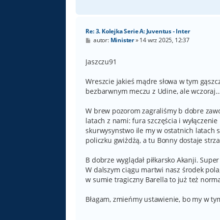
Re: 3. Kolejka Serie A: Juventus - Inter
P
autor:
Minister
»
14 wrz 2025, 12:37
o
s
t
Jaszczu91
Wreszcie jakieś mądre słowa w tym gąszc
bezbarwnym meczu z Udine, ale wczoraj
W brew pozorom zagraliśmy b dobre zawod
latach z nami: fura szczęścia i wyłączenie
skurwysynstwo ile my w ostatnich latach
policzku gwiżdżą, a tu Bonny dostaje strza
B dobrze wyglądał piłkarsko Akanji. Super
W dalszym ciągu martwi nasz środek pola
w sumie tragiczny Barella to już też norm
Błagam, zmieńmy ustawienie, bo my w tym