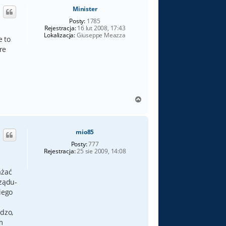
ó
Minister
r
ę
Posty:
1785
Rejestracja:
16 lut 2008, 17:43
Lokalizacja:
Giuseppe Meazza
e to
re
N
a
g
ó
mio85
r
ę
Posty:
777
Rejestracja:
25 sie 2009, 14:08
ażać
rządu-
iego
dzo,
m