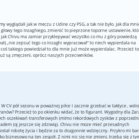
 wyglądali jak w meczu z Udine czy PSG, a tak nie było. Jak dla mni
 głowy tego Inzaghiego, zmienić to pieprzone toporne ustawienie, któ
A jak Chivu ma zamiar przyklepywać wszystko co mu z góry powiedzą
ał) „nie zepsuć tego co Inzaghi wypracował” to niech wypierdala na
 coś takiego powiedział to dla mnie już może wypierdalac. Przecież to
 już są zmęczeni, oprócz naszych przeciwników.
ma W CV pół sezonu w poważnej piłce I zacznie grzebać w taktyce , wdr
anów? Przecież to po okienku widać, że to figurant. Wygodny dla Za
nych oczekiwań transferowych (mimo rekordowych zysków z poprzedn
kładem (oj jeszcze się zdziwią). Chivu nie moze mieć przesadnych
tał robotę życia i będzie za to dozgonnie wdzięczny. Przykro mi bar
ko biznesowo na ten zespół. Z nimi nic się nie zmieni, trzeba się z ty