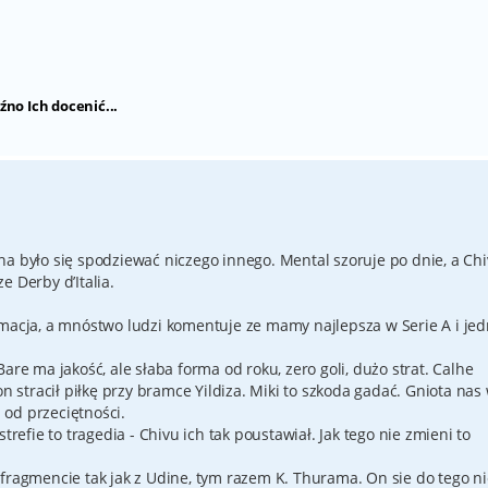
źno Ich docenić...
na było się spodziewać niczego innego. Mental szoruje po dnie, a Ch
e Derby d’Italia.
rmacja, a mnóstwo ludzi komentuje ze mamy najlepsza w Serie A i jed
are ma jakość, ale słaba forma od roku, zero goli, dużo strat. Calhe
on stracił piłkę przy bramce Yildiza. Miki to szkoda gadać. Gniota nas
od przeciętności.
trefie to tragedia - Chivu ich tak poustawiał. Jak tego nie zmieni to
 fragmencie tak jak z Udine, tym razem K. Thurama. On sie do tego ni