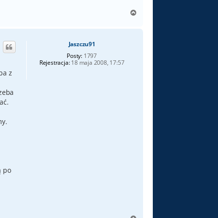
N
a
g
ó
Jaszczu91
r
ę
Posty:
1797
Rejestracja:
18 maja 2008, 17:57
ba z
rzeba
ać.
my.
ą po