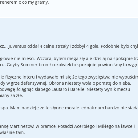
 trenerem o co my gramy.
... Juventus oddał 4 celne strzały i zdobył 4 gole. Podobnie było chy
 głowie nie mieści. Wczoraj bylem mega zły ale dzisiaj na spokojnie t
teru. Gdyby Sommer bronił cokolwiek to spokojnie powinniśmy to wygr
e fizyczne Interu i wydawało mi się że tego zwycięstwa nie wypuści
ędy w grze defensywnej. Obrona niestety woła o pomstę do nieba.
 odwagę ściągnąć słabego Lautaro i Barelle. Niestety wynik meczu
any za złe.
aspa. Mam nadzieję że te słynne morale jednak nam bardzo nie siąd
ansę Martinezowi w bramce. Posadzi Acerbiego i Mikiego na ławce i
właśnie tam.