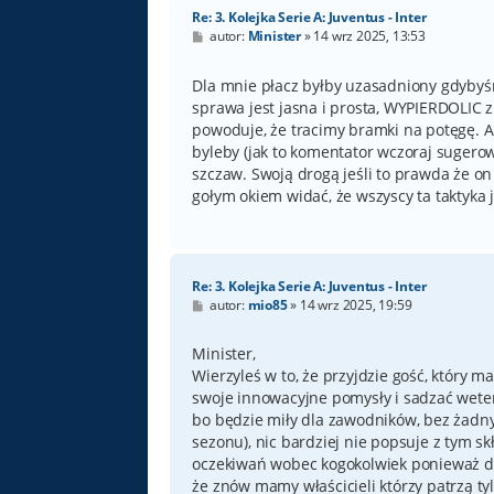
Re: 3. Kolejka Serie A: Juventus - Inter
P
autor:
Minister
»
14 wrz 2025, 13:53
o
s
t
Dla mnie płacz byłby uzasadniony gdybyśmy
sprawa jest jasna i prosta, WYPIERDOLIC z
powoduje, że tracimy bramki na potęgę. 
byleby (jak to komentator wczoraj sugerow
szczaw. Swoją drogą jeśli to prawda że on
gołym okiem widać, że wszyscy ta taktyka
Re: 3. Kolejka Serie A: Juventus - Inter
P
autor:
mio85
»
14 wrz 2025, 19:59
o
s
t
Minister,
Wierzyleś w to, że przyjdzie gość, który 
swoje innowacyjne pomysły i sadzać weter
bo będzie miły dla zawodników, bez żad
sezonu), nic bardziej nie popsuje z tym s
oczekiwań wobec kogokolwiek ponieważ dos
że znów mamy właścicieli którzy patrzą tyl