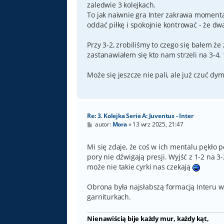
zaledwie 3 kolejkach.
To jak naiwnie gra Inter zakrawa momenta
oddać piłkę i spokojnie kontrować - że dw
Przy 3-2, zrobiliśmy to czego się bałem że
zastanawiałem się kto nam strzeli na 3-4.
Może się jeszcze nie pali, ale już czuć dym
Re: 3. Kolejka Serie A: Juventus - Inter
P
autor:
Mora
»
13 wrz 2025, 21:47
o
s
t
Mi się zdaje, że coś w ich mentalu pękło p
pory nie dźwigają presji. Wyjść z 1-2 na 3-
może nie takie cyrki nas czekają
Obrona była najsłabszą formacją Interu w
garniturkach.
Nienawiścią bije każdy mur, każdy kąt,