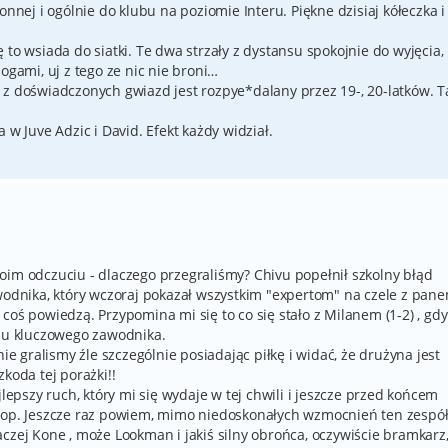
onnej i ogólnie do klubu na poziomie Interu. Piękne dzisiaj kółeczka i
to wsiada do siatki. Te dwa strzały z dystansu spokojnie do wyjęcia,
ogami, uj z tego ze nic nie broni…
 z doświadczonych gwiazd jest rozpye*dalany przez 19-, 20-latków. T
 w Juve Adzic i David. Efekt każdy widział.
oim odczuciu - dlaczego przegraliśmy? Chivu popełnił szkolny błąd
awodnika, który wczoraj pokazał wszystkim "expertom" na czele z pan
coś powiedzą. Przypomina mi się to co się stało z Milanem (1-2) , gdy
ciu kluczowego zawodnika.
nie gralismy źle szczególnie posiadając piłkę i widać, że drużyna jest
koda tej porażki!!
jlepszy ruch, który mi się wydaje w tej chwili i jeszcze przed końcem
oop. Jeszcze raz powiem, mimo niedoskonałych wzmocnień ten zespół
czej Kone , może Lookman i jakiś silny obrońca, oczywiście bramkarz