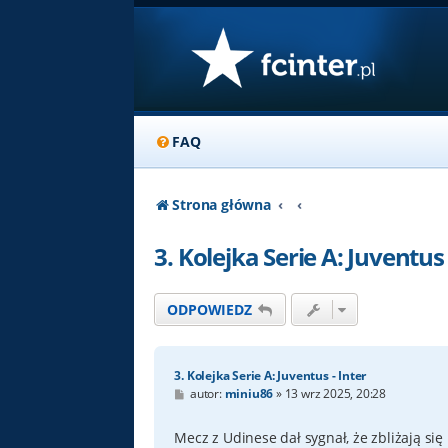
FAQ
Strona główna
3. Kolejka Serie A: Juventus 
ODPOWIEDZ
3. Kolejka Serie A: Juventus - Inter
P
autor:
miniu86
»
13 wrz 2025, 20:28
o
s
t
Mecz z Udinese dał sygnał, że zbliżają się