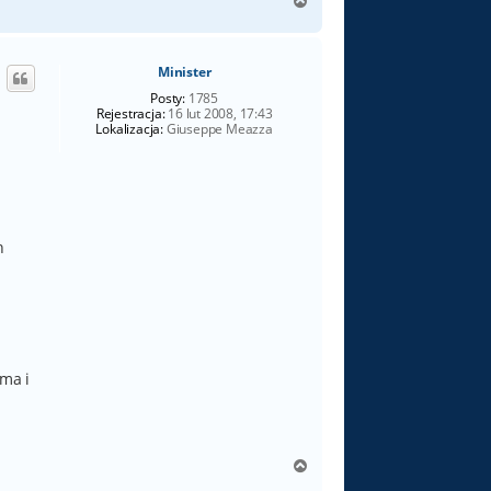
N
a
g
ó
Minister
r
ę
Posty:
1785
Rejestracja:
16 lut 2008, 17:43
Lokalizacja:
Giuseppe Meazza
h
ma i
N
a