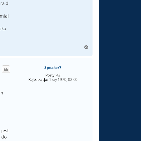
 rajd
 mial
aka
N
a
g
ó
Speaker7
r
ę
Posty:
42
Rejestracja:
1 sty 1970, 02:00
em
 jest
, do