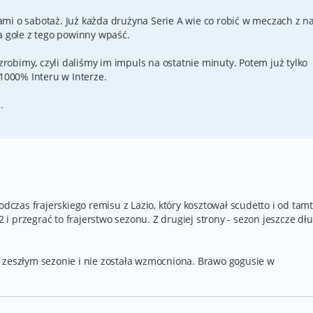
mi o sabotaż. Już każda drużyna Serie A wie co robić w meczach z n
a gole z tego powinny wpaść.
 zrobimy, czyli daliśmy im impuls na ostatnie minuty. Potem już tylko
 1000% Interu w Interze.
.
odczas frajerskiego remisu z Lazio, który kosztował scudetto i od tamt
2 i przegrać to frajerstwo sezonu. Z drugiej strony - sezon jeszcze dłu
 zeszłym sezonie i nie została wzmocniona. Brawo gogusie w