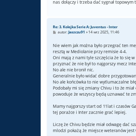
nas dołączy i trzeba dać sygnał topowym
Re: 3. Kolejka Serie A: Juventus - Inter
P
autor:
Jaszczu91
»
14 wrz 2025, 11:46
o
s
t
Nie wiem jak można było przegrać ten mecz
resztą w Mediolanie przy remisie 4-4.
Oni mają z nami tyle szczęścia że to się w
przyznać że nie był to najgorszy mecz In
No ale nie bronił nic.
Generalnie było widać dobre przygotowani
No ale końcówka to nie wytlumaczalne bł
Podobały mi się zmiany Chivu i to że miał
powoduje że wszyscy będą uznawać te zmi
Mamy najgorszy start od 11lat i czasów G
tej porażce i Inter zacznie grać lepiej.
Liczę że Chivu będzie miał odwagę dać sz
mlodzi pokażą że miejsce weteranów jest 