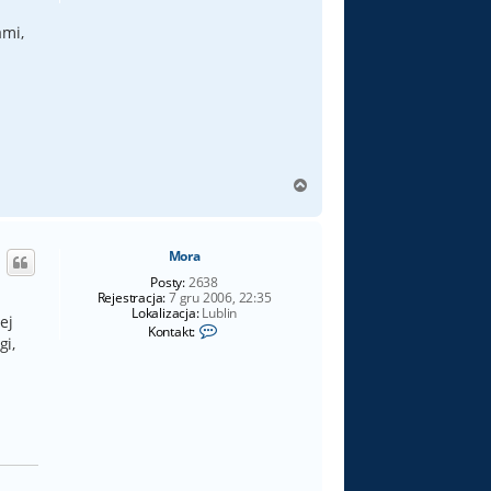
ami,
N
a
g
ó
Mora
r
ę
Posty:
2638
Rejestracja:
7 gru 2006, 22:35
Lokalizacja:
Lublin
ej
S
Kontakt:
gi,
k
o
n
t
a
k
t
u
j
s