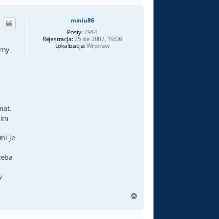
g
ó
miniu86
r
ę
Posty:
2944
Rejestracja:
25 sie 2007, 19:06
Lokalizacja:
Wrocław
rny
mat.
nim
ni je
zeba
w
N
a
g