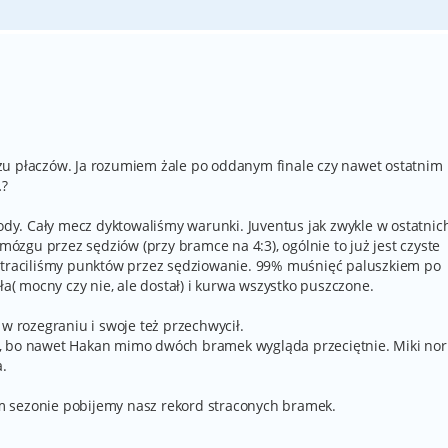
zu płaczów. Ja rozumiem żale po oddanym finale czy nawet ostatnim
…?
y. Cały mecz dyktowaliśmy warunki. Juventus jak zwykle w ostatnic
 mózgu przez sędziów (przy bramce na 4:3), ogólnie to już jest czyste
 straciliśmy punktów przez sędziowanie. 99% muśnięć paluszkiem po
ła( mocny czy nie, ale dostał) i kurwa wszystko puszczone.
 w rozegraniu i swoje też przechwycił.
, bo nawet Hakan mimo dwóch bramek wygląda przeciętnie. Miki nor
a.
 sezonie pobijemy nasz rekord straconych bramek.