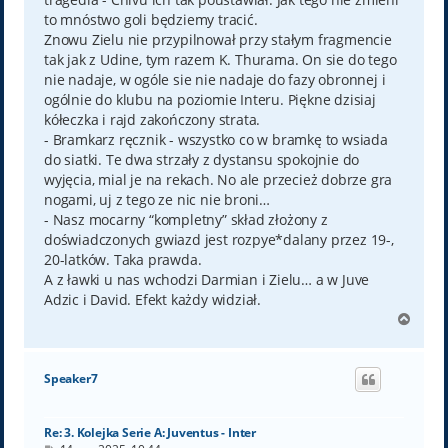
to mnóstwo goli będziemy tracić.
Znowu Zielu nie przypilnował przy stałym fragmencie
tak jak z Udine, tym razem K. Thurama. On sie do tego
nie nadaje, w ogóle sie nie nadaje do fazy obronnej i
ogólnie do klubu na poziomie Interu. Piękne dzisiaj
kółeczka i rajd zakończony strata.
- Bramkarz ręcznik - wszystko co w bramkę to wsiada
do siatki. Te dwa strzały z dystansu spokojnie do
wyjęcia, mial je na rekach. No ale przecież dobrze gra
nogami, uj z tego ze nic nie broni…
- Nasz mocarny “kompletny” skład złożony z
doświadczonych gwiazd jest rozpye*dalany przez 19-,
20-latków. Taka prawda.
A z ławki u nas wchodzi Darmian i Zielu… a w Juve
Adzic i David. Efekt każdy widział.
N
a
g
ó
Speaker7
r
ę
Re: 3. Kolejka Serie A: Juventus - Inter