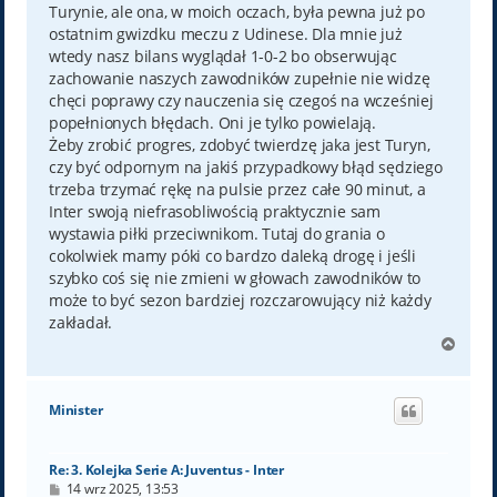
Turynie, ale ona, w moich oczach, była pewna już po
ostatnim gwizdku meczu z Udinese. Dla mnie już
wtedy nasz bilans wyglądał 1-0-2 bo obserwując
zachowanie naszych zawodników zupełnie nie widzę
chęci poprawy czy nauczenia się czegoś na wcześniej
popełnionych błędach. Oni je tylko powielają.
Żeby zrobić progres, zdobyć twierdzę jaka jest Turyn,
czy być odpornym na jakiś przypadkowy błąd sędziego
trzeba trzymać rękę na pulsie przez całe 90 minut, a
Inter swoją niefrasobliwością praktycznie sam
wystawia piłki przeciwnikom. Tutaj do grania o
cokolwiek mamy póki co bardzo daleką drogę i jeśli
szybko coś się nie zmieni w głowach zawodników to
może to być sezon bardziej rozczarowujący niż każdy
zakładał.
N
a
g
ó
Minister
r
ę
Re: 3. Kolejka Serie A: Juventus - Inter
P
14 wrz 2025, 13:53