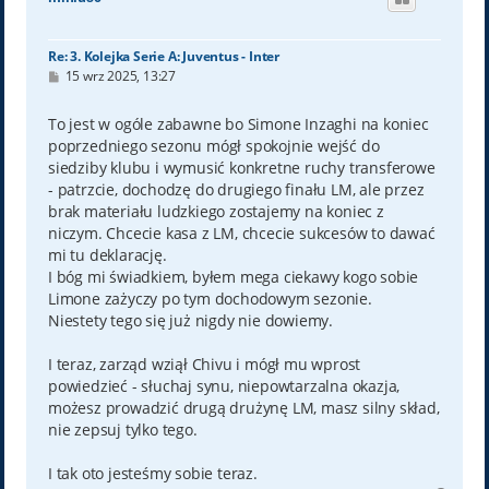
r
ę
Re: 3. Kolejka Serie A: Juventus - Inter
P
15 wrz 2025, 13:27
o
s
t
To jest w ogóle zabawne bo Simone Inzaghi na koniec
poprzedniego sezonu mógł spokojnie wejść do
siedziby klubu i wymusić konkretne ruchy transferowe
- patrzcie, dochodzę do drugiego finału LM, ale przez
brak materiału ludzkiego zostajemy na koniec z
niczym. Chcecie kasa z LM, chcecie sukcesów to dawać
mi tu deklarację.
I bóg mi świadkiem, byłem mega ciekawy kogo sobie
Limone zażyczy po tym dochodowym sezonie.
Niestety tego się już nigdy nie dowiemy.
I teraz, zarząd wziął Chivu i mógł mu wprost
powiedzieć - słuchaj synu, niepowtarzalna okazja,
możesz prowadzić drugą drużynę LM, masz silny skład,
nie zepsuj tylko tego.
I tak oto jesteśmy sobie teraz.