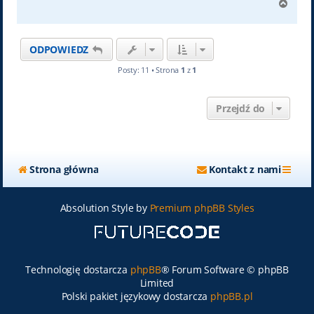
N
a
g
ó
ODPOWIEDZ
r
ę
Posty: 11 • Strona
1
z
1
Przejdź do
Strona główna
Kontakt z nami
Absolution Style by
Premium phpBB Styles
Technologię dostarcza
phpBB
® Forum Software © phpBB
Limited
Polski pakiet językowy dostarcza
phpBB.pl