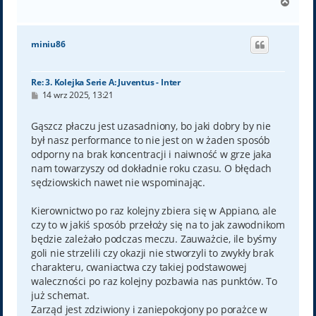
N
a
g
ó
miniu86
r
ę
Re: 3. Kolejka Serie A: Juventus - Inter
P
14 wrz 2025, 13:21
o
s
t
Gąszcz płaczu jest uzasadniony, bo jaki dobry by nie
był nasz performance to nie jest on w żaden sposób
odporny na brak koncentracji i naiwność w grze jaka
nam towarzyszy od dokładnie roku czasu. O błędach
sędziowskich nawet nie wspominając.
Kierownictwo po raz kolejny zbiera się w Appiano, ale
czy to w jakiś sposób przełoży się na to jak zawodnikom
będzie zależało podczas meczu. Zauważcie, ile byśmy
goli nie strzelili czy okazji nie stworzyli to zwykły brak
charakteru, cwaniactwa czy takiej podstawowej
waleczności po raz kolejny pozbawia nas punktów. To
już schemat.
Zarząd jest zdziwiony i zaniepokojony po porażce w