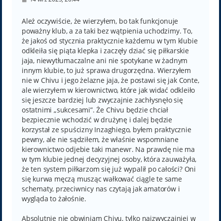
o
s
t
Ależ oczywiście, że wierzyłem, bo tak funkcjonuje
poważny klub, a za taki bez wątpienia uchodzimy. To,
że jakoś od stycznia praktycznie każdemu w tym klubie
odkleiła się piąta klepka i zaczęły dziać się piłkarskie
jaja, niewytłumaczalne ani nie spotykane w żadnym
innym klubie, to już sprawa drugorzędna. Wierzyłem
nie w Chivu i jego żelazne jaja, że postawi się jak Conte,
ale wierzyłem w kierownictwo, które jak widać odkleiło
się jeszcze bardziej lub zwyczajnie zachłysnęło się
ostatnimi „sukcesami”. Że Chivu będzie chciał
bezpiecznie wchodzić w drużynę i dalej będzie
korzystał ze spuścizny Inzaghiego, byłem praktycznie
pewny, ale nie sądziłem, że właśnie wspomniane
kierownictwo odjebie taki manewr. Na prawdę nie ma
w tym klubie jednej decyzyjnej osoby, która zauważyła,
że ten system piłkarzom się już wypalił po całości? Oni
się kurwa męczą musząc wałkować ciągle te same
schematy, przeciwnicy nas czytają jak amatorów i
wygląda to żałośnie.
Absolutnie nie obwiniam Chivu, tylko najzwyczajniej w