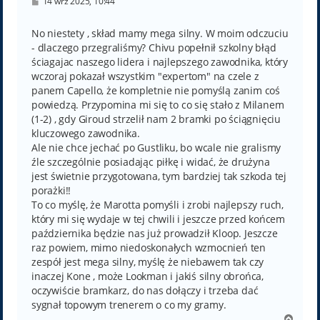
P
14 wrz 2025, 10:44
o
s
t
No niestety , skład mamy mega silny. W moim odczuciu
- dlaczego przegraliśmy? Chivu popełnił szkolny błąd
ściagajac naszego lidera i najlepszego zawodnika, który
wczoraj pokazał wszystkim "expertom" na czele z
panem Capello, że kompletnie nie pomyślą zanim coś
powiedzą. Przypomina mi się to co się stało z Milanem
(1-2) , gdy Giroud strzelił nam 2 bramki po ściągnięciu
kluczowego zawodnika.
Ale nie chce jechać po Gustliku, bo wcale nie gralismy
źle szczególnie posiadając piłkę i widać, że drużyna
jest świetnie przygotowana, tym bardziej tak szkoda tej
porażki!!
To co myślę, że Marotta pomyśli i zrobi najlepszy ruch,
który mi się wydaje w tej chwili i jeszcze przed końcem
października będzie nas już prowadził Kloop. Jeszcze
raz powiem, mimo niedoskonałych wzmocnień ten
zespół jest mega silny, myślę że niebawem tak czy
inaczej Kone , może Lookman i jakiś silny obrońca,
oczywiście bramkarz, do nas dołączy i trzeba dać
sygnał topowym trenerem o co my gramy.
N