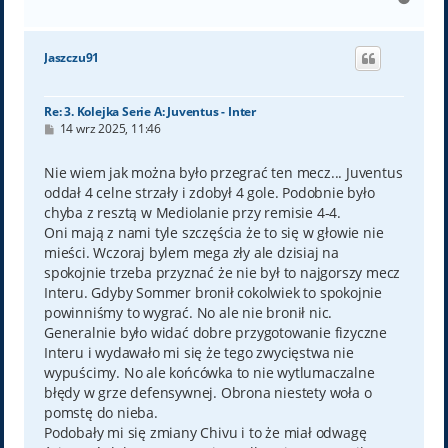
a
g
ó
Jaszczu91
r
ę
Re: 3. Kolejka Serie A: Juventus - Inter
P
14 wrz 2025, 11:46
o
s
t
Nie wiem jak można było przegrać ten mecz... Juventus
oddał 4 celne strzały i zdobył 4 gole. Podobnie było
chyba z resztą w Mediolanie przy remisie 4-4.
Oni mają z nami tyle szczęścia że to się w głowie nie
mieści. Wczoraj bylem mega zły ale dzisiaj na
spokojnie trzeba przyznać że nie był to najgorszy mecz
Interu. Gdyby Sommer bronił cokolwiek to spokojnie
powinniśmy to wygrać. No ale nie bronił nic.
Generalnie było widać dobre przygotowanie fizyczne
Interu i wydawało mi się że tego zwycięstwa nie
wypuścimy. No ale końcówka to nie wytlumaczalne
błędy w grze defensywnej. Obrona niestety woła o
pomstę do nieba.
Podobały mi się zmiany Chivu i to że miał odwagę