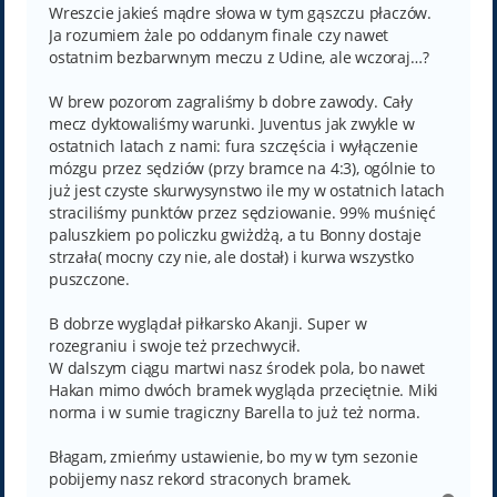
Wreszcie jakieś mądre słowa w tym gąszczu płaczów.
Ja rozumiem żale po oddanym finale czy nawet
ostatnim bezbarwnym meczu z Udine, ale wczoraj…?
W brew pozorom zagraliśmy b dobre zawody. Cały
mecz dyktowaliśmy warunki. Juventus jak zwykle w
ostatnich latach z nami: fura szczęścia i wyłączenie
mózgu przez sędziów (przy bramce na 4:3), ogólnie to
już jest czyste skurwysynstwo ile my w ostatnich latach
straciliśmy punktów przez sędziowanie. 99% muśnięć
paluszkiem po policzku gwiżdżą, a tu Bonny dostaje
strzała( mocny czy nie, ale dostał) i kurwa wszystko
puszczone.
B dobrze wyglądał piłkarsko Akanji. Super w
rozegraniu i swoje też przechwycił.
W dalszym ciągu martwi nasz środek pola, bo nawet
Hakan mimo dwóch bramek wygląda przeciętnie. Miki
norma i w sumie tragiczny Barella to już też norma.
Błagam, zmieńmy ustawienie, bo my w tym sezonie
pobijemy nasz rekord straconych bramek.