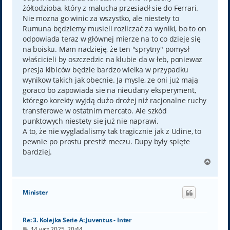
żółtodzioba, który z malucha przesiadł sie do Ferrari.
Nie mozna go winic za wszystko, ale niestety to
Rumuna będziemy musieli rozliczać za wyniki, bo to on
odpowiada teraz w głównej mierze na to co dzieje się
na boisku. Mam nadzieję, że ten "sprytny" pomysł
właścicieli by oszczedzic na klubie da w łeb, poniewaz
presja kibiców będzie bardzo wielka w przypadku
wynikow takich jak obecnie. Ja mysle, ze oni już mają
goraco bo zapowiada sie na nieudany eksperyment,
którego korekty wyjdą dużo drożej niż racjonalne ruchy
transferowe w ostatnim mercato. Ale szkód
punktowych niestety sie już nie naprawi.
A to, że nie wygladalismy tak tragicznie jak z Udine, to
pewnie po prostu prestiż meczu. Dupy były spięte
bardziej.
N
a
g
ó
Minister
r
ę
Re: 3. Kolejka Serie A: Juventus - Inter
P
14 wrz 2025, 20:44