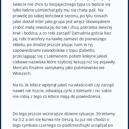
świecie nie chce tu bezjajecznego typa co będzie się
tylko ładnie uśmiechał gdy mu się chata pali. Na
prawdę po takiej końcówce sezonu, po tylu ciosach
jakie dostał Inter jako grupa jest wręcz obowiązkiem
zrobić małą rewolucję, bo tak i chuj, potrzeba świeżej
krwi i bodźca, a co robi zarząd? Zatrudnia gościa bez
jaj, robi transfery na ławkę zamiast do pierwszego
składu, po drodze jeszcze plując nam w ryj
zapowiedziami zawodników z topu (Zabetti),
przeciągając się z Lokmanem, potem kolejne jakieś
ciekawe nazwiska które szybciej kasują niż się pojawiły.
Mercato finalnie zamykamy jako pośmiewisko we
Włoszech.
Na to, że kibice wpłynął jakoś na właścicieli czy zarząd
nawet nie liczcie, odwalają cyrki z biletami i nic sobie
nie robią z tego co kibice mają do powiedzenia.
Do tego jeszcze wczorajsze dziwne sytuacje. Strzelamy
na 3:2 a oni się kurwa nie cieszą, tu już nie chodzi o
tego cymbala czarnego co podśmiechujki urządzał po