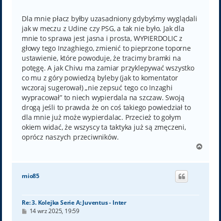
o
s
t
Dla mnie płacz byłby uzasadniony gdybyśmy wyglądali
jak w meczu z Udine czy PSG, a tak nie było. Jak dla
mnie to sprawa jest jasna i prosta, WYPIERDOLIC z
głowy tego Inzaghiego, zmienić to pieprzone toporne
ustawienie, które powoduje, że tracimy bramki na
potęgę. A jak Chivu ma zamiar przyklepywać wszystko
co mu z góry powiedzą byleby (jak to komentator
wczoraj sugerował) „nie zepsuć tego co Inzaghi
wypracował” to niech wypierdala na szczaw. Swoją
drogą jeśli to prawda że on coś takiego powiedział to
dla mnie już może wypierdalac. Przecież to gołym
okiem widać, że wszyscy ta taktyka już są zmęczeni,
oprócz naszych przeciwników.
N
a
g
ó
mio85
r
ę
Re: 3. Kolejka Serie A: Juventus - Inter
P
14 wrz 2025, 19:59
o