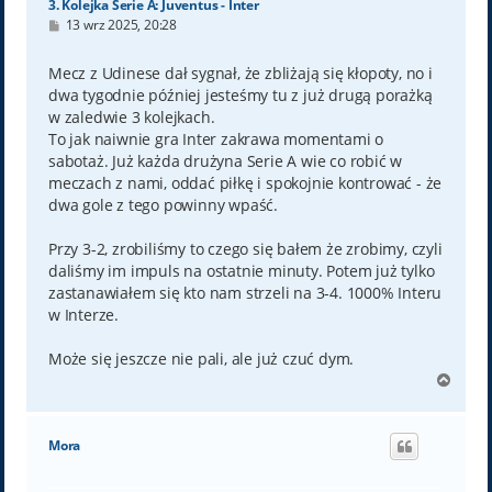
3. Kolejka Serie A: Juventus - Inter
P
13 wrz 2025, 20:28
o
s
t
Mecz z Udinese dał sygnał, że zbliżają się kłopoty, no i
dwa tygodnie później jesteśmy tu z już drugą porażką
w zaledwie 3 kolejkach.
To jak naiwnie gra Inter zakrawa momentami o
sabotaż. Już każda drużyna Serie A wie co robić w
meczach z nami, oddać piłkę i spokojnie kontrować - że
dwa gole z tego powinny wpaść.
Przy 3-2, zrobiliśmy to czego się bałem że zrobimy, czyli
daliśmy im impuls na ostatnie minuty. Potem już tylko
zastanawiałem się kto nam strzeli na 3-4. 1000% Interu
w Interze.
Może się jeszcze nie pali, ale już czuć dym.
N
a
g
ó
Mora
r
ę