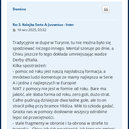
g
ó
Domino
r
ę
Re: 3. Kolejka Serie A: Juventus - Inter
P
14 wrz 2025, 03:32
o
s
t
Tradycyjnie w dupe w Turynie, tu nie można było się
spodziewać niczego innego. Mental szoruje po dnie, a
Chivu jeszcze fo tego dokłada umniejszając wadze
Derby d’Italia.
Kilka spostrzeżeń:
- pomoc od roku jest naszą najsłabszą formacja, a
mnóstwo ludzi komentuje ze mamy najlepsza w Serie
A i jedna z najlepszych w Europie!
NIKT z pomocy nie jest w formie od roku. Bare ma
jakość, ale słaba forma od roku, zero goli, dużo strat.
Calhe pudrują dzisiejsze dwa ładne gole, ale to on
stracił piłkę przy bramce Yildiza. Miki to szkoda gadać.
Gniota nas w pomocy dosłownie wszyscy odrobine
lepsi od przeciętności.
- stale fragmenty w obronie i ta obrona w strefie to
tragedia - Chivu ich tak poustawiał. Jak tego nie zmieni