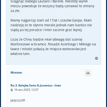
ściągnąć słabego Lautaro i Barelle. Niestety wynik
meczu powoduje że wszyscy będą uznawać te zmiany
za złe.
Mamy najgorszy start od 11lat i czasów Gaspa. Mam
nadzieję że te słynne morale jednak nam bardzo nie
siądą po tej porażce i Inter zacznie grać lepiej.
Liczę że Chivu będzie miał odwagę dać szansę
Martinezowi w bramce. Posadzi Acerbiego i Mikiego na
ławce i mlodzi pokażą że miejsce weteranów jest
właśnie tam.
N
a
g
ó
Minister
r
ę
Re: 3. Kolejka Serie A: Juventus - Inter
P
14 wrz 2025, 12:37
o
s
t
Jaszczu91