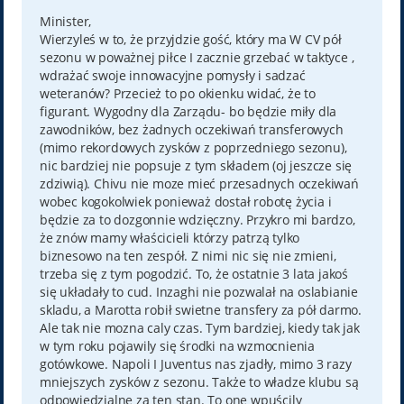
s
t
Minister,
Wierzyleś w to, że przyjdzie gość, który ma W CV pół
sezonu w poważnej piłce I zacznie grzebać w taktyce ,
wdrażać swoje innowacyjne pomysły i sadzać
weteranów? Przecież to po okienku widać, że to
figurant. Wygodny dla Zarządu- bo będzie miły dla
zawodników, bez żadnych oczekiwań transferowych
(mimo rekordowych zysków z poprzedniego sezonu),
nic bardziej nie popsuje z tym składem (oj jeszcze się
zdziwią). Chivu nie moze mieć przesadnych oczekiwań
wobec kogokolwiek ponieważ dostał robotę życia i
będzie za to dozgonnie wdzięczny. Przykro mi bardzo,
że znów mamy właścicieli którzy patrzą tylko
biznesowo na ten zespół. Z nimi nic się nie zmieni,
trzeba się z tym pogodzić. To, że ostatnie 3 lata jakoś
się układały to cud. Inzaghi nie pozwalał na oslabianie
skladu, a Marotta robił swietne transfery za pół darmo.
Ale tak nie mozna caly czas. Tym bardziej, kiedy tak jak
w tym roku pojawily się środki na wzmocnienia
gotówkowe. Napoli I Juventus nas zjadły, mimo 3 razy
mniejszych zysków z sezonu. Także to władze klubu są
odpowiedzialne za ten stan. To one wpuścily