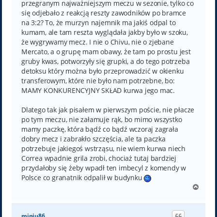
przegranym najważniejszym meczu w sezonie, tylko co
się odjebało z reakcją reszty zawodników po bramce
na 3:2? To, że murzyn najemnik ma jakiś odpal to
kumam, ale tam reszta wyglądała jakby było w szoku,
że wygrywamy mecz. I nie o Chivu, nie o zjebane
Mercato, a o grupę mam obawy, że tam po prostu jest
gruby kwas, potworzyły się grupki, a do tego potrzeba
detoksu który można było przeprowadzić w okienku
transferowym, które nie było nam potrzebne, bo:
MAMY KONKURENCYJNY SKŁAD kurwa jego mac.
Dlatego tak jak pisałem w pierwszym poście, nie płacze
po tym meczu, nie załamuje rąk, bo mimo wszystko
mamy paczkę, która bądź co bądź wczoraj zagrała
dobry mecz i zabrakło szczęścia, ale ta paczka
potrzebuje jakiegoś wstrząsu, nie wiem kurwa niech
Correa wpadnie grila zrobi, chociaż tutaj bardziej
przydałoby się żeby wpadł ten imbecyl z komendy w
Polsce co granatnik odpalił w budynku
N
a
g
ó
miniu86