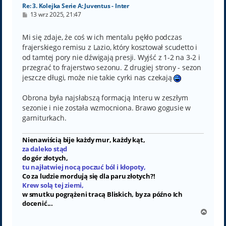
Re: 3. Kolejka Serie A: Juventus - Inter
P
13 wrz 2025, 21:47
o
s
t
Mi się zdaje, że coś w ich mentalu pękło podczas
frajerskiego remisu z Lazio, który kosztował scudetto i
od tamtej pory nie dźwigają presji. Wyjść z 1-2 na 3-2 i
przegrać to frajerstwo sezonu. Z drugiej strony - sezon
jeszcze długi, może nie takie cyrki nas czekają
Obrona była najsłabszą formacją Interu w zeszłym
sezonie i nie została wzmocniona. Brawo gogusie w
garniturkach.
Nienawiścią bije każdy mur, każdy kąt,
za daleko stąd
do gór złotych,
tu najłatwiej nocą poczuć ból i kłopoty,
Co za ludzie mordują się dla paru złotych?!
Krew solą tej ziemi,
w smutku pogrążeni tracą Bliskich, by za późno Ich
docenić...
N
a