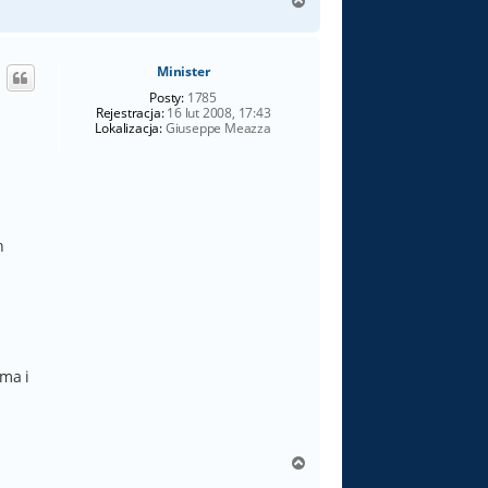
N
a
g
ó
Minister
r
ę
Posty:
1785
Rejestracja:
16 lut 2008, 17:43
Lokalizacja:
Giuseppe Meazza
h
ma i
N
a