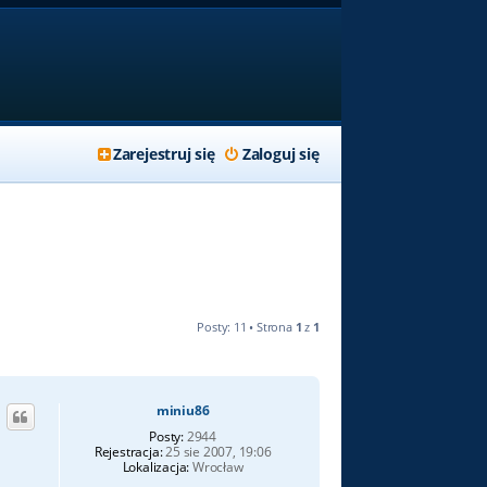
Zarejestruj się
Zaloguj się
Posty: 11 • Strona
1
z
1
miniu86
Posty:
2944
Rejestracja:
25 sie 2007, 19:06
Lokalizacja:
Wrocław