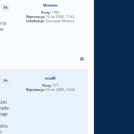
ó
Minister
r
ę
Posty:
1785
Rejestracja:
16 lut 2008, 17:43
Lokalizacja:
Giuseppe Meazza
e to
re
N
a
g
ó
mio85
r
ę
Posty:
777
Rejestracja:
25 sie 2009, 14:08
ażać
rządu-
iego
dzo,
m