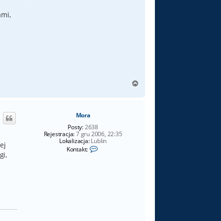
ami,
N
a
g
ó
Mora
r
ę
Posty:
2638
Rejestracja:
7 gru 2006, 22:35
Lokalizacja:
Lublin
ej
S
Kontakt:
gi,
k
o
n
t
a
k
t
u
j
s