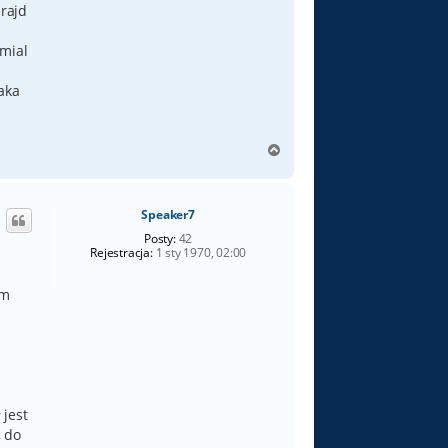
 rajd
 mial
aka
N
a
g
ó
Speaker7
r
ę
Posty:
42
Rejestracja:
1 sty 1970, 02:00
em
 jest
, do