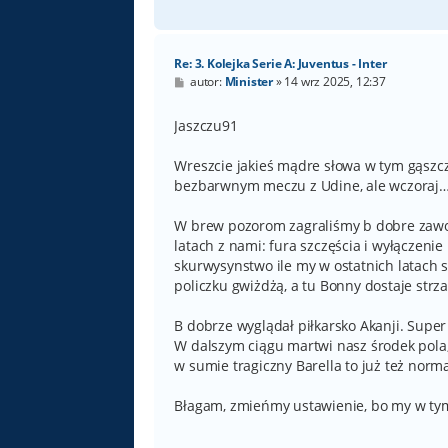
Re: 3. Kolejka Serie A: Juventus - Inter
P
autor:
Minister
»
14 wrz 2025, 12:37
o
s
t
Jaszczu91
Wreszcie jakieś mądre słowa w tym gąszc
bezbarwnym meczu z Udine, ale wczoraj
W brew pozorom zagraliśmy b dobre zawod
latach z nami: fura szczęścia i wyłączenie
skurwysynstwo ile my w ostatnich latach
policzku gwiżdżą, a tu Bonny dostaje strza
B dobrze wyglądał piłkarsko Akanji. Super
W dalszym ciągu martwi nasz środek pola
w sumie tragiczny Barella to już też norm
Błagam, zmieńmy ustawienie, bo my w tym