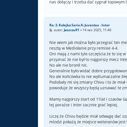
nas dołączy i trzeba dać sygnał topowym
Re: 3. Kolejka Serie A: Juventus - Inter
P
autor:
Jaszczu91
»
14 wrz 2025, 11:46
o
s
t
Nie wiem jak można było przegrać ten mecz
resztą w Mediolanie przy remisie 4-4.
Oni mają z nami tyle szczęścia że to się w
przyznać że nie był to najgorszy mecz In
No ale nie bronił nic.
Generalnie było widać dobre przygotowani
No ale końcówka to nie wytlumaczalne bł
Podobały mi się zmiany Chivu i to że miał
powoduje że wszyscy będą uznawać te zmi
Mamy najgorszy start od 11lat i czasów G
tej porażce i Inter zacznie grać lepiej.
Liczę że Chivu będzie miał odwagę dać sz
mlodzi pokażą że miejsce weteranów jest 