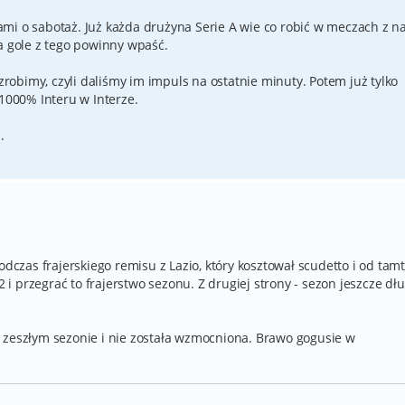
mi o sabotaż. Już każda drużyna Serie A wie co robić w meczach z n
a gole z tego powinny wpaść.
 zrobimy, czyli daliśmy im impuls na ostatnie minuty. Potem już tylko
 1000% Interu w Interze.
.
odczas frajerskiego remisu z Lazio, który kosztował scudetto i od tamt
2 i przegrać to frajerstwo sezonu. Z drugiej strony - sezon jeszcze dłu
 zeszłym sezonie i nie została wzmocniona. Brawo gogusie w