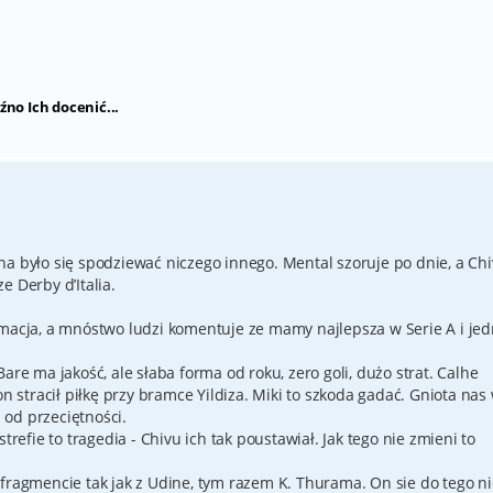
źno Ich docenić...
na było się spodziewać niczego innego. Mental szoruje po dnie, a Ch
e Derby d’Italia.
rmacja, a mnóstwo ludzi komentuje ze mamy najlepsza w Serie A i jed
are ma jakość, ale słaba forma od roku, zero goli, dużo strat. Calhe
on stracił piłkę przy bramce Yildiza. Miki to szkoda gadać. Gniota nas
od przeciętności.
trefie to tragedia - Chivu ich tak poustawiał. Jak tego nie zmieni to
 fragmencie tak jak z Udine, tym razem K. Thurama. On sie do tego ni