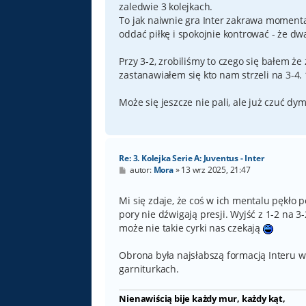
zaledwie 3 kolejkach.
To jak naiwnie gra Inter zakrawa momenta
oddać piłkę i spokojnie kontrować - że dw
Przy 3-2, zrobiliśmy to czego się bałem że
zastanawiałem się kto nam strzeli na 3-4.
Może się jeszcze nie pali, ale już czuć dym
Re: 3. Kolejka Serie A: Juventus - Inter
P
autor:
Mora
»
13 wrz 2025, 21:47
o
s
t
Mi się zdaje, że coś w ich mentalu pękło p
pory nie dźwigają presji. Wyjść z 1-2 na 3-
może nie takie cyrki nas czekają
Obrona była najsłabszą formacją Interu w
garniturkach.
Nienawiścią bije każdy mur, każdy kąt,