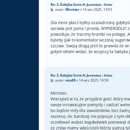
Re: 3. Kolejka Serie A: Juventus - Inter
P
autor:
Minister
»
14 wrz 2025, 13:53
o
s
t
Dla mnie płacz byłby uzasadniony gdybyśmy
sprawa jest jasna i prosta, WYPIERDOLIC z
powoduje, że tracimy bramki na potęgę. 
byleby (jak to komentator wczoraj sugerow
szczaw. Swoją drogą jeśli to prawda że on
gołym okiem widać, że wszyscy ta taktyka
Re: 3. Kolejka Serie A: Juventus - Inter
P
autor:
mio85
»
14 wrz 2025, 19:59
o
s
t
Minister,
Wierzyleś w to, że przyjdzie gość, który 
swoje innowacyjne pomysły i sadzać weter
bo będzie miły dla zawodników, bez żad
sezonu), nic bardziej nie popsuje z tym s
oczekiwań wobec kogokolwiek ponieważ dos
że znów mamy właścicieli którzy patrzą tyl