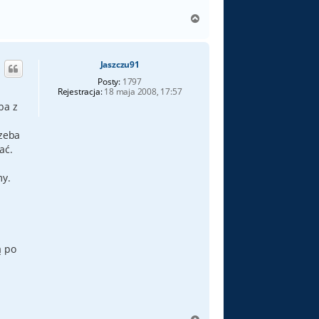
N
a
g
ó
Jaszczu91
r
ę
Posty:
1797
Rejestracja:
18 maja 2008, 17:57
ba z
rzeba
ać.
my.
ą po