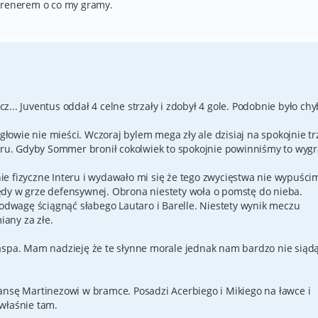
 trenerem o co my gramy.
... Juventus oddał 4 celne strzały i zdobył 4 gole. Podobnie było chy
 głowie nie mieści. Wczoraj bylem mega zły ale dzisiaj na spokojnie t
teru. Gdyby Sommer bronił cokolwiek to spokojnie powinniśmy to wygr
e fizyczne Interu i wydawało mi się że tego zwycięstwa nie wypuści
ędy w grze defensywnej. Obrona niestety woła o pomstę do nieba.
 odwagę ściągnąć słabego Lautaro i Barelle. Niestety wynik meczu
any za złe.
aspa. Mam nadzieję że te słynne morale jednak nam bardzo nie siąd
ansę Martinezowi w bramce. Posadzi Acerbiego i Mikiego na ławce i
właśnie tam.