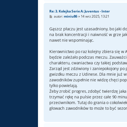
Re: 3. Kolejka Serie A: Juventus - Inter
P
autor:
miniu86
»
14 wrz 2025, 13:21
o
s
t
Gąszcz płaczu jest uzasadniony, bo jaki 
na brak koncentracji i naiwność w grze j
nawet nie wspominając.
Kierownictwo po raz kolejny zbiera się w 
będzie zależało podczas meczu. Zauważcie, i
charakteru, cwaniactwa czy takiej podsta
Zarząd jest zdziwiony i zaniepokojony po 
gwizdku meczu z Udinese. Dla mnie już w
zawodników zupełnie nie widzę chęci popr
tylko powielają.
Żeby zrobić progres, zdobyć twierdzę jak
trzymać rękę na pulsie przez całe 90 minu
przeciwnikom. Tutaj do grania o cokolwiek
głowach zawodników to może to być sezon 