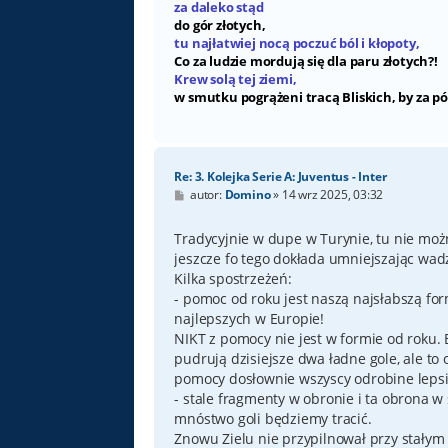
za daleko stąd
do gór złotych,
tu najłatwiej nocą poczuć ból i kłopoty,
Co za ludzie mordują się dla paru złotych?!
Krew solą tej ziemi,
w smutku pogrążeni tracą Bliskich, by za pó
Re: 3. Kolejka Serie A: Juventus - Inter
P
autor:
Domino
»
14 wrz 2025, 03:32
o
s
t
Tradycyjnie w dupe w Turynie, tu nie moż
jeszcze fo tego dokłada umniejszając wadz
Kilka spostrzeżeń:
- pomoc od roku jest naszą najsłabszą fo
najlepszych w Europie!
NIKT z pomocy nie jest w formie od roku. B
pudrują dzisiejsze dwa ładne gole, ale to 
pomocy dosłownie wszyscy odrobine lepsi 
- stale fragmenty w obronie i ta obrona w s
mnóstwo goli będziemy tracić.
Znowu Zielu nie przypilnował przy stałym