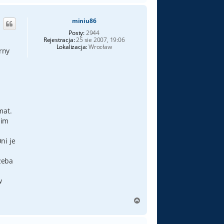
g
ó
miniu86
r
ę
Posty:
2944
Rejestracja:
25 sie 2007, 19:06
Lokalizacja:
Wrocław
rny
mat.
nim
ni je
zeba
w
N
a
g