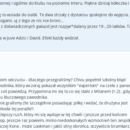
onnej i ogólnie do klubu na poziomie Interu. Piękne dzisiaj kółeczka i
to wsiada do siatki. Te dwa strzały z dystansu spokojnie do wyjęcia,
ogami, uj z tego ze nic nie broni…
 z doświadczonych gwiazd jest rozpye*dalany przez 19-, 20-latków. T
 w Juve Adzic i David. Efekt każdy widział.
oim odczuciu - dlaczego przegraliśmy? Chivu popełnił szkolny błąd
awodnika, który wczoraj pokazał wszystkim "expertom" na czele z pan
coś powiedzą. Przypomina mi się to co się stało z Milanem (1-2) , gdy
ciu kluczowego zawodnika.
nie gralismy źle szczególnie posiadając piłkę i widać, że drużyna jest
koda tej porażki!!
jlepszy ruch, który mi się wydaje w tej chwili i jeszcze przed końcem
oop. Jeszcze raz powiem, mimo niedoskonałych wzmocnień ten zespół
czej Kone , może Lookman i jakiś silny obrońca, oczywiście bramkarz