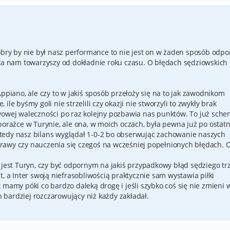
dobry by nie był nasz performance to nie jest on w żaden sposób odpo
aka nam towarzyszy od dokładnie roku czasu. O błędach sędziowskich
Appiano, ale czy to w jakiś sposób przełoży się na to jak zawodnikom
le byśmy goli nie strzelili czy okazji nie stworzyli to zwykły brak
wowej waleczności po raz kolejny pozbawia nas punktów. To już sche
porażce w Turynie, ale ona, w moich oczach, była pewna już po ostat
tedy nasz bilans wyglądał 1-0-2 bo obserwując zachowanie naszych
awy czy nauczenia się czegoś na wcześniej popełnionych błędach. O
a jest Turyn, czy być odpornym na jakiś przypadkowy błąd sędziego tr
t, a Inter swoją niefrasobliwością praktycznie sam wystawia piłki
 mamy póki co bardzo daleką drogę i jeśli szybko coś się nie zmieni 
bardziej rozczarowujący niż każdy zakładał.