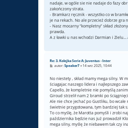
nadaje, w ogóle sie nie nadaje do fazy obr
zakończony strata.
- Bramkarz ręcznik - wszystko co w bramkę 
je na rekach. No ale przecież dobrze gra n
- Nasz mocarny “kompletny” skład złożony
prawda.
A z ławki u nas wchodzi Darmian i Zielu… a
Re: 3. Kolejka Serie A: Juventus - Inter
P
autor:
Speaker7
»
14 wrz 2025, 10:44
o
s
t
No niestety , skład mamy mega silny. W m
ściagajac naszego lidera i najlepszego z
Capello, że kompletnie nie pomyślą zanim 
Giroud strzelił nam 2 bramki po ściągnię
Ale nie chce jechać po Gustliku, bo wcale 
świetnie przygotowana, tym bardziej tak sz
To co myślę, że Marotta pomyśli i zrobi na
października będzie nas już prowadził Kl
mega silny, myślę że niebawem tak czy ina