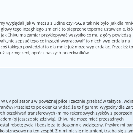
 wyglądali jak w meczu z Udine czy PSG, a tak nie było. Jak dla mni
 głowy tego Inzaghiego, zmienić to pieprzone toporne ustawienie, któ
A jak Chivu ma zamiar przyklepywać wszystko co mu z góry powiedzą
ał) „nie zepsuć tego co Inzaghi wypracował” to niech wypierdala na
 coś takiego powiedział to dla mnie już może wypierdalac. Przecież to
 już są zmęczeni, oprócz naszych przeciwników.
ma W CV pół sezonu w poważnej piłce I zacznie grzebać w taktyce , wdr
anów? Przecież to po okienku widać, że to figurant. Wygodny dla Za
nych oczekiwań transferowych (mimo rekordowych zysków z poprzedn
kładem (oj jeszcze się zdziwią). Chivu nie moze mieć przesadnych
tał robotę życia i będzie za to dozgonnie wdzięczny. Przykro mi bar
ko biznesowo na ten zespół. Z nimi nic się nie zmieni, trzeba się z ty