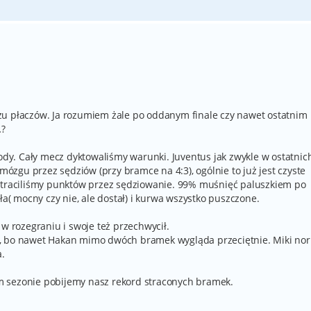
zu płaczów. Ja rozumiem żale po oddanym finale czy nawet ostatnim
…?
y. Cały mecz dyktowaliśmy warunki. Juventus jak zwykle w ostatnic
 mózgu przez sędziów (przy bramce na 4:3), ogólnie to już jest czyste
 straciliśmy punktów przez sędziowanie. 99% muśnięć paluszkiem po
ła( mocny czy nie, ale dostał) i kurwa wszystko puszczone.
 w rozegraniu i swoje też przechwycił.
, bo nawet Hakan mimo dwóch bramek wygląda przeciętnie. Miki nor
a.
 sezonie pobijemy nasz rekord straconych bramek.