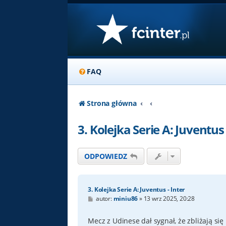
FAQ
Strona główna
3. Kolejka Serie A: Juventus 
ODPOWIEDZ
3. Kolejka Serie A: Juventus - Inter
P
autor:
miniu86
»
13 wrz 2025, 20:28
o
s
t
Mecz z Udinese dał sygnał, że zbliżają się