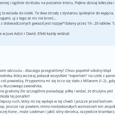
onnej i ogólnie do klubu na poziomie Interu. Piękne dzisiaj kółeczka i
to wsiada do siatki. Te dwa strzały z dystansu spokojnie do wyjęcia,
ogami, uj z tego ze nic nie broni…
 z doświadczonych gwiazd jest rozpye*dalany przez 19-, 20-latków. T
 w Juve Adzic i David. Efekt każdy widział.
oim odczuciu - dlaczego przegraliśmy? Chivu popełnił szkolny błąd
awodnika, który wczoraj pokazał wszystkim "expertom" na czele z pan
coś powiedzą. Przypomina mi się to co się stało z Milanem (1-2) , gdy
ciu kluczowego zawodnika.
nie gralismy źle szczególnie posiadając piłkę i widać, że drużyna jest
koda tej porażki!!
jlepszy ruch, który mi się wydaje w tej chwili i jeszcze przed końcem
oop. Jeszcze raz powiem, mimo niedoskonałych wzmocnień ten zespół
czej Kone , może Lookman i jakiś silny obrońca, oczywiście bramkarz