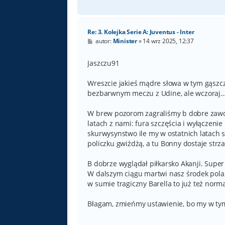
Re: 3. Kolejka Serie A: Juventus - Inter
P
autor:
Minister
»
14 wrz 2025, 12:37
o
s
t
Jaszczu91
Wreszcie jakieś mądre słowa w tym gąszc
bezbarwnym meczu z Udine, ale wczoraj
W brew pozorom zagraliśmy b dobre zawod
latach z nami: fura szczęścia i wyłączenie
skurwysynstwo ile my w ostatnich latach
policzku gwiżdżą, a tu Bonny dostaje strza
B dobrze wyglądał piłkarsko Akanji. Super
W dalszym ciągu martwi nasz środek pola
w sumie tragiczny Barella to już też norm
Błagam, zmieńmy ustawienie, bo my w tym