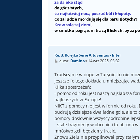
za daleko stąd
do gór złotych,
tu najłatwiej nocą poczuć ból i kłopoty,
Co za ludzie mordują się dla paru złotych?!
Krew solą tej ziemi,
w smutku pogrążeni tracą Bliskich, by za pó
Re: 3. Kolejka Serie A: Juventus - Inter
P
autor:
Domino
»
14 wrz 2025, 03:32
o
s
t
Tradycyjnie w dupe w Turynie, tu nie moż
jeszcze fo tego dokłada umniejszając wadz
Kilka spostrzeżeń:
- pomoc od roku jest naszą najsłabszą fo
najlepszych w Europie!
NIKT z pomocy nie jest w formie od roku. B
pudrują dzisiejsze dwa ładne gole, ale to 
pomocy dosłownie wszyscy odrobine lepsi 
- stale fragmenty w obronie i ta obrona w s
mnóstwo goli będziemy tracić.
Znowu Zielu nie przypilnował przy stałym