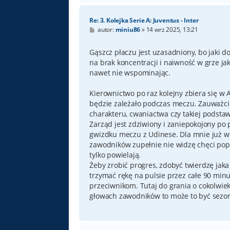
Re: 3. Kolejka Serie A: Juventus - Inter
P
autor:
miniu86
»
14 wrz 2025, 13:21
o
s
t
Gąszcz płaczu jest uzasadniony, bo jaki 
na brak koncentracji i naiwność w grze j
nawet nie wspominając.
Kierownictwo po raz kolejny zbiera się w 
będzie zależało podczas meczu. Zauważcie, i
charakteru, cwaniactwa czy takiej podsta
Zarząd jest zdziwiony i zaniepokojony po 
gwizdku meczu z Udinese. Dla mnie już w
zawodników zupełnie nie widzę chęci popr
tylko powielają.
Żeby zrobić progres, zdobyć twierdzę jak
trzymać rękę na pulsie przez całe 90 minu
przeciwnikom. Tutaj do grania o cokolwiek
głowach zawodników to może to być sezon 