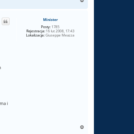
N
a
g
ó
Minister
r
ę
Posty:
1785
Rejestracja:
16 lut 2008, 17:43
Lokalizacja:
Giuseppe Meazza
h
ma i
N
a