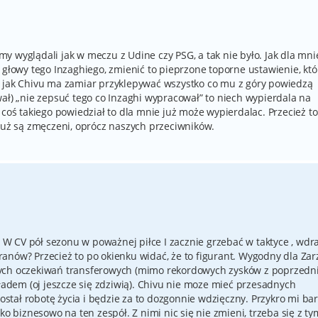
 wyglądali jak w meczu z Udine czy PSG, a tak nie było. Jak dla mni
 głowy tego Inzaghiego, zmienić to pieprzone toporne ustawienie, któ
A jak Chivu ma zamiar przyklepywać wszystko co mu z góry powiedzą
ał) „nie zepsuć tego co Inzaghi wypracował” to niech wypierdala na
 coś takiego powiedział to dla mnie już może wypierdalac. Przecież to
 już są zmęczeni, oprócz naszych przeciwników.
ma W CV pół sezonu w poważnej piłce I zacznie grzebać w taktyce , wdr
anów? Przecież to po okienku widać, że to figurant. Wygodny dla Za
nych oczekiwań transferowych (mimo rekordowych zysków z poprzedn
kładem (oj jeszcze się zdziwią). Chivu nie moze mieć przesadnych
tał robotę życia i będzie za to dozgonnie wdzięczny. Przykro mi bar
ko biznesowo na ten zespół. Z nimi nic się nie zmieni, trzeba się z ty