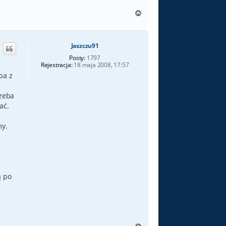
N
a
g
ó
Jaszczu91
r
ę
Posty:
1797
Rejestracja:
18 maja 2008, 17:57
ba z
rzeba
ać.
my.
ą po