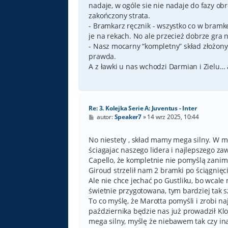
nadaje, w ogóle sie nie nadaje do fazy obr
zakończony strata.
- Bramkarz ręcznik - wszystko co w bramkę 
je na rekach. No ale przecież dobrze gra n
- Nasz mocarny “kompletny” skład złożony
prawda.
A z ławki u nas wchodzi Darmian i Zielu… a
Re: 3. Kolejka Serie A: Juventus - Inter
P
autor:
Speaker7
»
14 wrz 2025, 10:44
o
s
t
No niestety , skład mamy mega silny. W m
ściagajac naszego lidera i najlepszego z
Capello, że kompletnie nie pomyślą zanim 
Giroud strzelił nam 2 bramki po ściągnię
Ale nie chce jechać po Gustliku, bo wcale 
świetnie przygotowana, tym bardziej tak sz
To co myślę, że Marotta pomyśli i zrobi na
października będzie nas już prowadził Kl
mega silny, myślę że niebawem tak czy ina