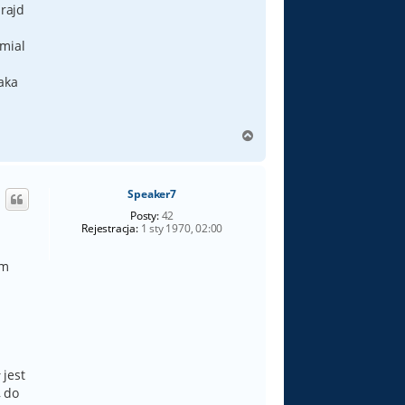
 rajd
 mial
aka
N
a
g
ó
Speaker7
r
ę
Posty:
42
Rejestracja:
1 sty 1970, 02:00
em
 jest
, do