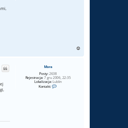
ami,
N
a
g
ó
Mora
r
ę
Posty:
2638
Rejestracja:
7 gru 2006, 22:35
Lokalizacja:
Lublin
ej
S
Kontakt:
gi,
k
o
n
t
a
k
t
u
j
s