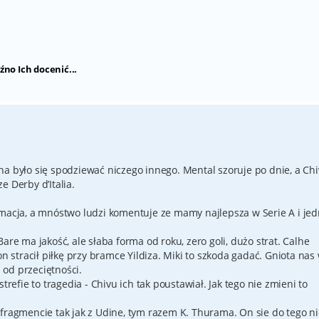
źno Ich docenić...
na było się spodziewać niczego innego. Mental szoruje po dnie, a Ch
e Derby d’Italia.
rmacja, a mnóstwo ludzi komentuje ze mamy najlepsza w Serie A i jed
are ma jakość, ale słaba forma od roku, zero goli, dużo strat. Calhe
on stracił piłkę przy bramce Yildiza. Miki to szkoda gadać. Gniota nas
od przeciętności.
trefie to tragedia - Chivu ich tak poustawiał. Jak tego nie zmieni to
 fragmencie tak jak z Udine, tym razem K. Thurama. On sie do tego ni