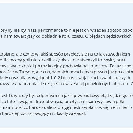
dobry by nie był nasz performance to nie jest on w żaden sposób odpo
aka nam towarzyszy od dokładnie roku czasu. O błędach sędziowskich
Appiano, ale czy to w jakiś sposób przełoży się na to jak zawodnikom
le byśmy goli nie strzelili czy okazji nie stworzyli to zwykły brak
wowej waleczności po raz kolejny pozbawia nas punktów. To już sche
porażce w Turynie, ale ona, w moich oczach, była pewna już po ostat
tedy nasz bilans wyglądał 1-0-2 bo obserwując zachowanie naszych
awy czy nauczenia się czegoś na wcześniej popełnionych błędach. O
a jest Turyn, czy być odpornym na jakiś przypadkowy błąd sędziego tr
t, a Inter swoją niefrasobliwością praktycznie sam wystawia piłki
 mamy póki co bardzo daleką drogę i jeśli szybko coś się nie zmieni 
bardziej rozczarowujący niż każdy zakładał.