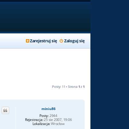
Zarejestruj się
Zaloguj się
Posty: 11 • Strona
1
z
1
miniu86
Posty:
2944
Rejestracja:
25 sie 2007, 19:06
Lokalizacja:
Wrocław