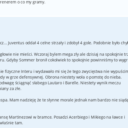
 trenerem o co my gramy.
... Juventus oddał 4 celne strzały i zdobył 4 gole. Podobnie było chy
 głowie nie mieści. Wczoraj bylem mega zły ale dzisiaj na spokojnie t
teru. Gdyby Sommer bronił cokolwiek to spokojnie powinniśmy to wygr
e fizyczne Interu i wydawało mi się że tego zwycięstwa nie wypuści
ędy w grze defensywnej. Obrona niestety woła o pomstę do nieba.
 odwagę ściągnąć słabego Lautaro i Barelle. Niestety wynik meczu
any za złe.
aspa. Mam nadzieję że te słynne morale jednak nam bardzo nie siąd
ansę Martinezowi w bramce. Posadzi Acerbiego i Mikiego na ławce i
właśnie tam.