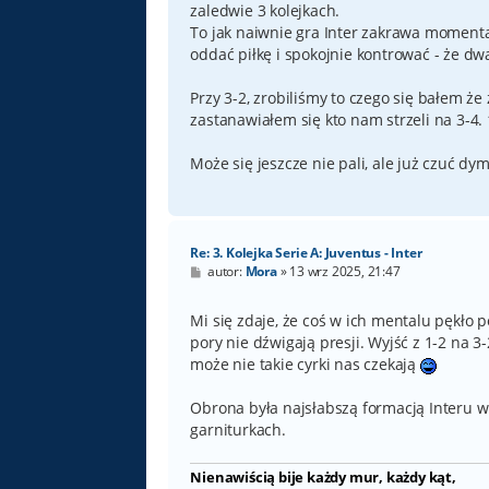
zaledwie 3 kolejkach.
To jak naiwnie gra Inter zakrawa momenta
oddać piłkę i spokojnie kontrować - że dw
Przy 3-2, zrobiliśmy to czego się bałem że
zastanawiałem się kto nam strzeli na 3-4.
Może się jeszcze nie pali, ale już czuć dym
Re: 3. Kolejka Serie A: Juventus - Inter
P
autor:
Mora
»
13 wrz 2025, 21:47
o
s
t
Mi się zdaje, że coś w ich mentalu pękło p
pory nie dźwigają presji. Wyjść z 1-2 na 3-
może nie takie cyrki nas czekają
Obrona była najsłabszą formacją Interu w
garniturkach.
Nienawiścią bije każdy mur, każdy kąt,