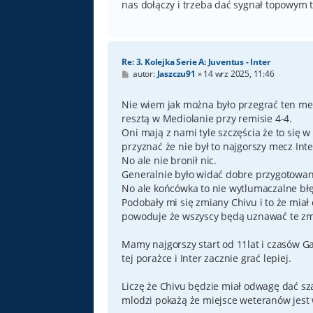
nas dołączy i trzeba dać sygnał topowym
Re: 3. Kolejka Serie A: Juventus - Inter
P
autor:
Jaszczu91
»
14 wrz 2025, 11:46
o
s
t
Nie wiem jak można było przegrać ten mecz
resztą w Mediolanie przy remisie 4-4.
Oni mają z nami tyle szczęścia że to się w
przyznać że nie był to najgorszy mecz In
No ale nie bronił nic.
Generalnie było widać dobre przygotowani
No ale końcówka to nie wytlumaczalne bł
Podobały mi się zmiany Chivu i to że miał
powoduje że wszyscy będą uznawać te zmi
Mamy najgorszy start od 11lat i czasów G
tej porażce i Inter zacznie grać lepiej.
Liczę że Chivu będzie miał odwagę dać sz
mlodzi pokażą że miejsce weteranów jest 