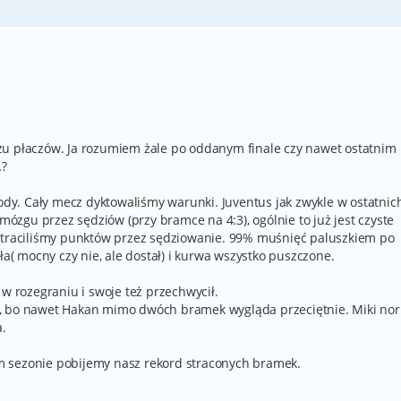
zu płaczów. Ja rozumiem żale po oddanym finale czy nawet ostatnim
…?
y. Cały mecz dyktowaliśmy warunki. Juventus jak zwykle w ostatnic
 mózgu przez sędziów (przy bramce na 4:3), ogólnie to już jest czyste
 straciliśmy punktów przez sędziowanie. 99% muśnięć paluszkiem po
ła( mocny czy nie, ale dostał) i kurwa wszystko puszczone.
 w rozegraniu i swoje też przechwycił.
, bo nawet Hakan mimo dwóch bramek wygląda przeciętnie. Miki nor
a.
 sezonie pobijemy nasz rekord straconych bramek.