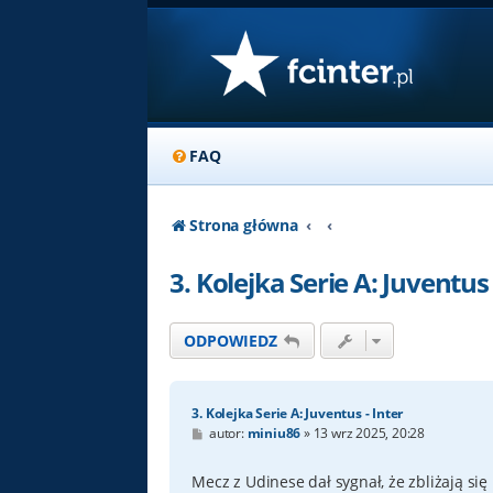
FAQ
Strona główna
3. Kolejka Serie A: Juventus 
ODPOWIEDZ
3. Kolejka Serie A: Juventus - Inter
P
autor:
miniu86
»
13 wrz 2025, 20:28
o
s
t
Mecz z Udinese dał sygnał, że zbliżają się