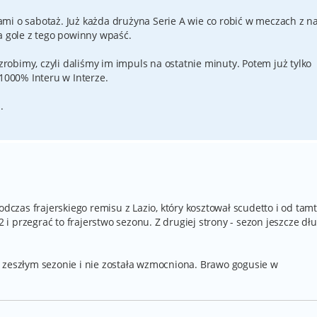
mi o sabotaż. Już każda drużyna Serie A wie co robić w meczach z n
a gole z tego powinny wpaść.
 zrobimy, czyli daliśmy im impuls na ostatnie minuty. Potem już tylko
 1000% Interu w Interze.
.
odczas frajerskiego remisu z Lazio, który kosztował scudetto i od tamt
2 i przegrać to frajerstwo sezonu. Z drugiej strony - sezon jeszcze dłu
 zeszłym sezonie i nie została wzmocniona. Brawo gogusie w