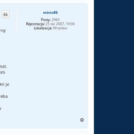
g
ó
miniu86
r
ę
Posty:
2944
Rejestracja:
25 sie 2007, 19:06
Lokalizacja:
Wrocław
rny
mat.
nim
ni je
zeba
w
N
a
g