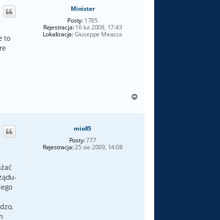
ó
Minister
r
ę
Posty:
1785
Rejestracja:
16 lut 2008, 17:43
Lokalizacja:
Giuseppe Meazza
e to
re
N
a
g
ó
mio85
r
ę
Posty:
777
Rejestracja:
25 sie 2009, 14:08
ażać
rządu-
iego
dzo,
m