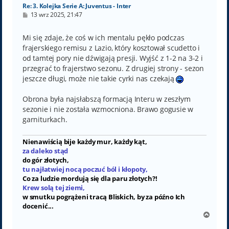
Re: 3. Kolejka Serie A: Juventus - Inter
P
13 wrz 2025, 21:47
o
s
t
Mi się zdaje, że coś w ich mentalu pękło podczas
frajerskiego remisu z Lazio, który kosztował scudetto i
od tamtej pory nie dźwigają presji. Wyjść z 1-2 na 3-2 i
przegrać to frajerstwo sezonu. Z drugiej strony - sezon
jeszcze długi, może nie takie cyrki nas czekają
Obrona była najsłabszą formacją Interu w zeszłym
sezonie i nie została wzmocniona. Brawo gogusie w
garniturkach.
Nienawiścią bije każdy mur, każdy kąt,
za daleko stąd
do gór złotych,
tu najłatwiej nocą poczuć ból i kłopoty,
Co za ludzie mordują się dla paru złotych?!
Krew solą tej ziemi,
w smutku pogrążeni tracą Bliskich, by za późno Ich
docenić...
N
a