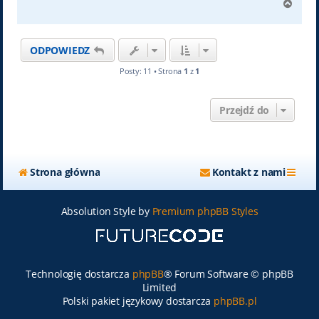
N
a
g
ó
ODPOWIEDZ
r
ę
Posty: 11 • Strona
1
z
1
Przejdź do
Strona główna
Kontakt z nami
Absolution Style by
Premium phpBB Styles
Technologię dostarcza
phpBB
® Forum Software © phpBB
Limited
Polski pakiet językowy dostarcza
phpBB.pl