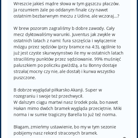
Wreszcie jakieś mądre słowa w tym gąszczu płaczów.
Ja rozumiem żale po oddanym finale czy nawet
ostatnim bezbarwnym meczu z Udine, ale wczoraj…?
W brew pozorom zagraliśmy b dobre zawody. Cały
mecz dyktowaliśmy warunki. Juventus jak zwykle w
ostatnich latach z nami: fura szczęścia i wyłączenie
mózgu przez sędziów (przy bramce na 4:3), ogólnie to
już jest czyste skurwysynstwo ile my w ostatnich latach
straciliśmy punktów przez sędziowanie. 99% muśnięć
paluszkiem po policzku gwiżdżą, a tu Bonny dostaje
strzała( mocny czy nie, ale dostał) i kurwa wszystko
puszczone.
B dobrze wyglądał piłkarsko Akanji. Super w
rozegraniu i swoje też przechwycił.
W dalszym ciągu martwi nasz środek pola, bo nawet
Hakan mimo dwóch bramek wygląda przeciętnie. Miki
norma i w sumie tragiczny Barella to już też norma.
Błagam, zmieńmy ustawienie, bo my w tym sezonie
pobijemy nasz rekord straconych bramek.