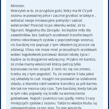
s
t
Minister,
Wierzyleś w to, że przyjdzie gość, który ma W CV pół
sezonu w poważnej piłce I zacznie grzebać w taktyce ,
wdrażać swoje innowacyjne pomysły i sadzać
weteranów? Przecież to po okienku widać, że to
figurant. Wygodny dla Zarządu- bo będzie miły dla
zawodników, bez żadnych oczekiwań transferowych
(mimo rekordowych zysków z poprzedniego sezonu),
nic bardziej nie popsuje z tym składem (oj jeszcze się
zdziwią). Chivu nie moze mieć przesadnych oczekiwań
wobec kogokolwiek ponieważ dostał robotę życia i
będzie za to dozgonnie wdzięczny. Przykro mi bardzo,
że znów mamy właścicieli którzy patrzą tylko
biznesowo na ten zespół. Z nimi nic się nie zmieni,
trzeba się z tym pogodzić. To, że ostatnie 3 lata jakoś
się układały to cud. Inzaghi nie pozwalał na oslabianie
skladu, a Marotta robił swietne transfery za pół darmo.
Ale tak nie mozna caly czas. Tym bardziej, kiedy tak jak
w tym roku pojawily się środki na wzmocnienia
gotówkowe. Napoli I Juventus nas zjadły, mimo 3 razy
mniejszych zysków z sezonu. Także to władze klubu są
odpowiedzialne za ten stan. To one wpuścily