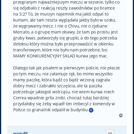
przegranym najważniejszym meczu w sezonie, tylko co
się odjebało z reakcją reszty zawodników po bramce
na 3:2? To, że murzyn najemnik ma jakiś odpal to
kumam, ale tam reszta wyglądała jakby było w szoku,
że wygrywamy mecz. I nie o Chivu, nie o zjebane
Mercato, a o grupę mam obawy, że tam po prostu jest
gruby kwas, potworzyły się grupki, a do tego potrzeba
detoksu który można było przeprowadzić w okienku
transferowym, które nie było nam potrzebne, bo:
MAMY KONKURENCYJNY SKŁAD kurwa jego mac.
Dlatego tak jak pisałem w pierwszym poście, nie płacze
po tym meczu, nie załamuje rąk, bo mimo wszystko
mamy paczkę, która bądź co bądź wczoraj zagrała
dobry mecz i zabrakło szczęścia, ale ta paczka
potrzebuje jakiegoś wstrząsu, nie wiem kurwa niech
Correa wpadnie grila zrobi, chociaż tutaj bardziej
przydałoby się żeby wpadł ten imbecyl z komendy w
Polsce co granatnik odpalił w budynku
N
a
g
ó
miniu86