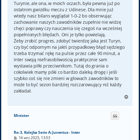
Turynie, ale ona, w moich oczach, była pewna już po
ostatnim gwizdku meczu z Udinese. Dla mnie już
wtedy nasz bilans wyglądał 1-0-2 bo obserwując
zachowanie naszych zawodników zupełnie nie widzę
chęci poprawy czy nauczenia się czegoś na wcześniej
popełnionych błędach. Oni je tylko powielają.
Żeby zrobić progres, zdobyć twierdzę jaka jest Turyn,
czy być odpornym na jakiś przypadkowy błąd sędziego
trzeba trzymać rękę na pulsie przez całe 90 minut, a
Inter swoją niefrasobliwością praktycznie sam
wystawia piłki przeciwnikom. Tutaj do grania o
cokolwiek mamy póki co bardzo daleką drogę i jeśli
szybko coś się nie zmieni w głowach zawodników to
może to być sezon bardziej rozczarowujący niż każdy
zakładał.
N
a
g
ó
Minister
r
ę
Re: 3. Kolejka Serie A: Juventus - Inter
P
14 wrz 2025, 13:53