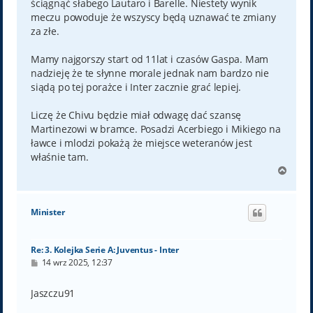
ściągnąć słabego Lautaro i Barelle. Niestety wynik
meczu powoduje że wszyscy będą uznawać te zmiany
za złe.
Mamy najgorszy start od 11lat i czasów Gaspa. Mam
nadzieję że te słynne morale jednak nam bardzo nie
siądą po tej porażce i Inter zacznie grać lepiej.
Liczę że Chivu będzie miał odwagę dać szansę
Martinezowi w bramce. Posadzi Acerbiego i Mikiego na
ławce i mlodzi pokażą że miejsce weteranów jest
właśnie tam.
N
a
g
ó
Minister
r
ę
Re: 3. Kolejka Serie A: Juventus - Inter
P
14 wrz 2025, 12:37
o
s
t
Jaszczu91