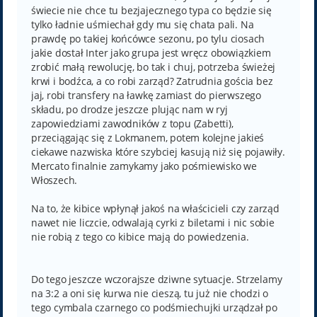
świecie nie chce tu bezjajecznego typa co będzie się
tylko ładnie uśmiechał gdy mu się chata pali. Na
prawdę po takiej końcówce sezonu, po tylu ciosach
jakie dostał Inter jako grupa jest wręcz obowiązkiem
zrobić małą rewolucję, bo tak i chuj, potrzeba świeżej
krwi i bodźca, a co robi zarząd? Zatrudnia gościa bez
jaj, robi transfery na ławkę zamiast do pierwszego
składu, po drodze jeszcze plując nam w ryj
zapowiedziami zawodników z topu (Zabetti),
przeciągając się z Lokmanem, potem kolejne jakieś
ciekawe nazwiska które szybciej kasują niż się pojawiły.
Mercato finalnie zamykamy jako pośmiewisko we
Włoszech.
Na to, że kibice wpłynął jakoś na właścicieli czy zarząd
nawet nie liczcie, odwalają cyrki z biletami i nic sobie
nie robią z tego co kibice mają do powiedzenia.
Do tego jeszcze wczorajsze dziwne sytuacje. Strzelamy
na 3:2 a oni się kurwa nie cieszą, tu już nie chodzi o
tego cymbala czarnego co podśmiechujki urządzał po