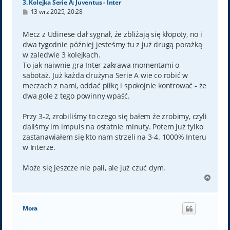
3. Kolejka Serie A: Juventus - Inter
P
13 wrz 2025, 20:28
o
s
t
Mecz z Udinese dał sygnał, że zbliżają się kłopoty, no i
dwa tygodnie później jesteśmy tu z już drugą porażką
w zaledwie 3 kolejkach.
To jak naiwnie gra Inter zakrawa momentami o
sabotaż. Już każda drużyna Serie A wie co robić w
meczach z nami, oddać piłkę i spokojnie kontrować - że
dwa gole z tego powinny wpaść.
Przy 3-2, zrobiliśmy to czego się bałem że zrobimy, czyli
daliśmy im impuls na ostatnie minuty. Potem już tylko
zastanawiałem się kto nam strzeli na 3-4. 1000% Interu
w Interze.
Może się jeszcze nie pali, ale już czuć dym.
N
a
g
ó
Mora
r
ę