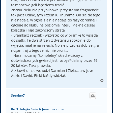
to mnóstwo goli będziemy tracić.
Znowu Zielu nie przypilnował przy stałym fragmencie
tak jak z Udine, tym razem K. Thurama. On sie do tego
nie nadaje, w ogóle sie nie nadaje do fazy obronnej i
ogólnie do klubu na poziomie Interu. Piękne dzisiaj
kółeczka i rajd zakończony strata.
- Bramkarz ręcznik - wszystko co w bramkę to wsiada
do siatki. Te dwa strzały z dystansu spokojnie do
wyjęcia, mial je na rekach. No ale przecież dobrze gra
nogami, uj z tego ze nic nie broni…
- Nasz mocarny “kompletny” skład złożony z
doświadczonych gwiazd jest rozpye*dalany przez 19-,
20-latków. Taka prawda.
A z ławki u nas wchodzi Darmian i Zielu… a w Juve
Adzic i David. Efekt każdy widział.
N
a
g
ó
Speaker7
r
ę
Re: 3. Kolejka Serie A: Juventus - Inter