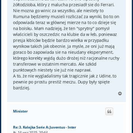
żółtodzioba, który z malucha przesiadł sie do Ferrari.
Nie mozna go winic za wszystko, ale niestety to
Rumuna będziemy musieli rozliczać za wyniki, bo to on
odpowiada teraz w głównej mierze na to co dzieje się
na boisku. Mam nadzieję, że ten "sprytny" pomysł
właścicieli by oszczedzic na klubie da w łeb, poniewaz
presja kibiców będzie bardzo wielka w przypadku
wynikow takich jak obecnie. Ja mysle, ze oni już mają
goraco bo zapowiada sie na nieudany eksperyment,
którego korekty wyjdą dużo drożej niż racjonalne ruchy
transferowe w ostatnim mercato. Ale szkód
punktowych niestety sie już nie naprawi.
A to, że nie wygladalismy tak tragicznie jak z Udine, to
pewnie po prostu prestiż meczu. Dupy były spięte
bardziej.
N
a
g
ó
Minister
r
ę
Re: 3. Kolejka Serie A: Juventus - Inter
P
14 wrz 2025, 20:44