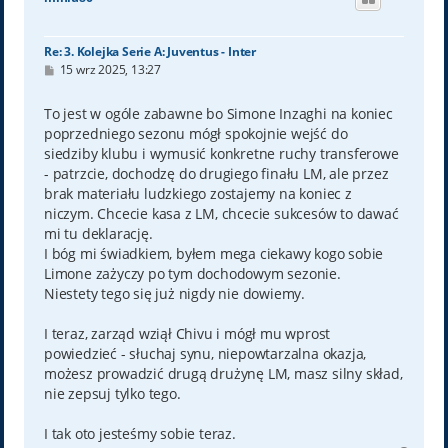
r
ę
Re: 3. Kolejka Serie A: Juventus - Inter
P
15 wrz 2025, 13:27
o
s
t
To jest w ogóle zabawne bo Simone Inzaghi na koniec
poprzedniego sezonu mógł spokojnie wejść do
siedziby klubu i wymusić konkretne ruchy transferowe
- patrzcie, dochodzę do drugiego finału LM, ale przez
brak materiału ludzkiego zostajemy na koniec z
niczym. Chcecie kasa z LM, chcecie sukcesów to dawać
mi tu deklarację.
I bóg mi świadkiem, byłem mega ciekawy kogo sobie
Limone zażyczy po tym dochodowym sezonie.
Niestety tego się już nigdy nie dowiemy.
I teraz, zarząd wziął Chivu i mógł mu wprost
powiedzieć - słuchaj synu, niepowtarzalna okazja,
możesz prowadzić drugą drużynę LM, masz silny skład,
nie zepsuj tylko tego.
I tak oto jesteśmy sobie teraz.