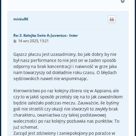
N
a
g
ó
miniu86
r
ę
Re: 3. Kolejka Serie A: Juventus - Inter
P
14 wrz 2025, 13:21
o
s
t
Gąszcz płaczu jest uzasadniony, bo jaki dobry by nie
był nasz performance to nie jest on w żaden sposób
odporny na brak koncentracji i naiwność w grze jaka
nam towarzyszy od dokładnie roku czasu. O błędach
sędziowskich nawet nie wspominając.
Kierownictwo po raz kolejny zbiera się w Appiano, ale
czy to w jakiś sposób przełoży się na to jak zawodnikom
będzie zależało podczas meczu. Zauważcie, ile byśmy
goli nie strzelili czy okazji nie stworzyli to zwykły brak
charakteru, cwaniactwa czy takiej podstawowej
waleczności po raz kolejny pozbawia nas punktów. To
już schemat.
Zarząd jest zdziwiony i zaniepokojony po porażce w