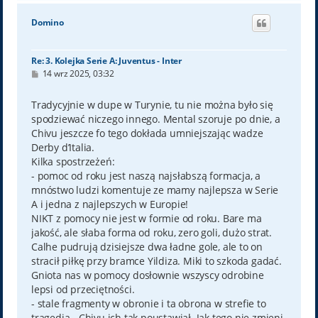
g
ó
Domino
r
ę
Re: 3. Kolejka Serie A: Juventus - Inter
P
14 wrz 2025, 03:32
o
s
t
Tradycyjnie w dupe w Turynie, tu nie można było się
spodziewać niczego innego. Mental szoruje po dnie, a
Chivu jeszcze fo tego dokłada umniejszając wadze
Derby d’Italia.
Kilka spostrzeżeń:
- pomoc od roku jest naszą najsłabszą formacja, a
mnóstwo ludzi komentuje ze mamy najlepsza w Serie
A i jedna z najlepszych w Europie!
NIKT z pomocy nie jest w formie od roku. Bare ma
jakość, ale słaba forma od roku, zero goli, dużo strat.
Calhe pudrują dzisiejsze dwa ładne gole, ale to on
stracił piłkę przy bramce Yildiza. Miki to szkoda gadać.
Gniota nas w pomocy dosłownie wszyscy odrobine
lepsi od przeciętności.
- stale fragmenty w obronie i ta obrona w strefie to
tragedia - Chivu ich tak poustawiał. Jak tego nie zmieni