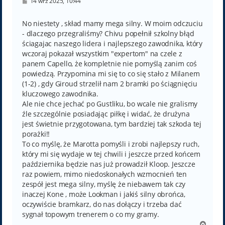
P
14 wrz 2025, 10:44
o
s
t
No niestety , skład mamy mega silny. W moim odczuciu
- dlaczego przegraliśmy? Chivu popełnił szkolny błąd
ściagajac naszego lidera i najlepszego zawodnika, który
wczoraj pokazał wszystkim "expertom" na czele z
panem Capello, że kompletnie nie pomyślą zanim coś
powiedzą. Przypomina mi się to co się stało z Milanem
(1-2) , gdy Giroud strzelił nam 2 bramki po ściągnięciu
kluczowego zawodnika.
Ale nie chce jechać po Gustliku, bo wcale nie gralismy
źle szczególnie posiadając piłkę i widać, że drużyna
jest świetnie przygotowana, tym bardziej tak szkoda tej
porażki!!
To co myślę, że Marotta pomyśli i zrobi najlepszy ruch,
który mi się wydaje w tej chwili i jeszcze przed końcem
października będzie nas już prowadził Kloop. Jeszcze
raz powiem, mimo niedoskonałych wzmocnień ten
zespół jest mega silny, myślę że niebawem tak czy
inaczej Kone , może Lookman i jakiś silny obrońca,
oczywiście bramkarz, do nas dołączy i trzeba dać
sygnał topowym trenerem o co my gramy.
N