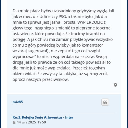
o
s
t
Dla mnie płacz byłby uzasadniony gdybyśmy wyglądali
jak w meczu z Udine czy PSG, a tak nie było. Jak dla
mnie to sprawa jest jasna i prosta, WYPIERDOLIC z
głowy tego Inzaghiego, zmienić to pieprzone toporne
ustawienie, które powoduje, że tracimy bramki na
potęgę. A jak Chivu ma zamiar przyklepywać wszystko
co mu z góry powiedzą byleby (jak to komentator
wczoraj sugerował) „nie zepsuć tego co Inzaghi
wypracował” to niech wypierdala na szczaw. Swoją
drogą jeśli to prawda że on coś takiego powiedział to
dla mnie już może wypierdalac. Przecież to gołym
okiem widać, że wszyscy ta taktyka już są zmęczeni,
oprócz naszych przeciwników.
N
a
g
ó
mio85
r
ę
Re: 3. Kolejka Serie A: Juventus - Inter
P
14 wrz 2025, 19:59
o