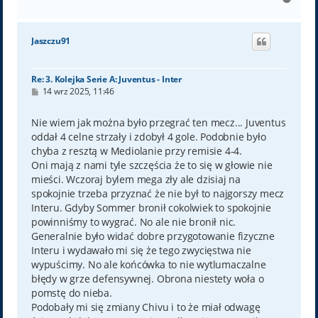
a
g
ó
Jaszczu91
r
ę
Re: 3. Kolejka Serie A: Juventus - Inter
P
14 wrz 2025, 11:46
o
s
t
Nie wiem jak można było przegrać ten mecz... Juventus
oddał 4 celne strzały i zdobył 4 gole. Podobnie było
chyba z resztą w Mediolanie przy remisie 4-4.
Oni mają z nami tyle szczęścia że to się w głowie nie
mieści. Wczoraj bylem mega zły ale dzisiaj na
spokojnie trzeba przyznać że nie był to najgorszy mecz
Interu. Gdyby Sommer bronił cokolwiek to spokojnie
powinniśmy to wygrać. No ale nie bronił nic.
Generalnie było widać dobre przygotowanie fizyczne
Interu i wydawało mi się że tego zwycięstwa nie
wypuścimy. No ale końcówka to nie wytlumaczalne
błędy w grze defensywnej. Obrona niestety woła o
pomstę do nieba.
Podobały mi się zmiany Chivu i to że miał odwagę