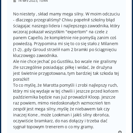
P
14 wrz 2025, 10:44
o
s
t
No niestety , skład mamy mega silny. W moim odczuciu
- dlaczego przegraliśmy? Chivu popełnił szkolny błąd
ściagajac naszego lidera i najlepszego zawodnika, który
wczoraj pokazał wszystkim "expertom" na czele z
panem Capello, że kompletnie nie pomyślą zanim coś
powiedzą. Przypomina mi się to co się stało z Milanem
(1-2) , gdy Giroud strzelił nam 2 bramki po ściągnięciu
kluczowego zawodnika.
Ale nie chce jechać po Gustliku, bo wcale nie gralismy
źle szczególnie posiadając piłkę i widać, że drużyna
jest świetnie przygotowana, tym bardziej tak szkoda tej
porażki!!
To co myślę, że Marotta pomyśli i zrobi najlepszy ruch,
który mi się wydaje w tej chwili i jeszcze przed końcem
października będzie nas już prowadził Kloop. Jeszcze
raz powiem, mimo niedoskonałych wzmocnień ten
zespół jest mega silny, myślę że niebawem tak czy
inaczej Kone , może Lookman i jakiś silny obrońca,
oczywiście bramkarz, do nas dołączy i trzeba dać
sygnał topowym trenerem o co my gramy.
N