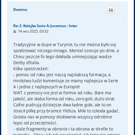
g
ó
Domino
r
ę
Re: 3. Kolejka Serie A: Juventus - Inter
P
14 wrz 2025, 03:32
o
s
t
Tradycyjnie w dupe w Turynie, tu nie można było się
spodziewać niczego innego. Mental szoruje po dnie, a
Chivu jeszcze fo tego dokłada umniejszając wadze
Derby d’Italia.
Kilka spostrzeżeń:
- pomoc od roku jest naszą najsłabszą formacja, a
mnóstwo ludzi komentuje ze mamy najlepsza w Serie
A i jedna z najlepszych w Europie!
NIKT z pomocy nie jest w formie od roku. Bare ma
jakość, ale słaba forma od roku, zero goli, dużo strat.
Calhe pudrują dzisiejsze dwa ładne gole, ale to on
stracił piłkę przy bramce Yildiza. Miki to szkoda gadać.
Gniota nas w pomocy dosłownie wszyscy odrobine
lepsi od przeciętności.
- stale fragmenty w obronie i ta obrona w strefie to
tragedia - Chivu ich tak poustawiał. Jak tego nie zmieni