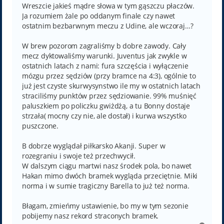
Wreszcie jakieś mądre słowa w tym gąszczu płaczów.
Ja rozumiem żale po oddanym finale czy nawet
ostatnim bezbarwnym meczu z Udine, ale wczoraj…?
W brew pozorom zagraliśmy b dobre zawody. Cały
mecz dyktowaliśmy warunki. Juventus jak zwykle w
ostatnich latach z nami: fura szczęścia i wyłączenie
mózgu przez sędziów (przy bramce na 4:3), ogólnie to
już jest czyste skurwysynstwo ile my w ostatnich latach
straciliśmy punktów przez sędziowanie. 99% muśnięć
paluszkiem po policzku gwiżdżą, a tu Bonny dostaje
strzała( mocny czy nie, ale dostał) i kurwa wszystko
puszczone.
B dobrze wyglądał piłkarsko Akanji. Super w
rozegraniu i swoje też przechwycił.
W dalszym ciągu martwi nasz środek pola, bo nawet
Hakan mimo dwóch bramek wygląda przeciętnie. Miki
norma i w sumie tragiczny Barella to już też norma.
Błagam, zmieńmy ustawienie, bo my w tym sezonie
pobijemy nasz rekord straconych bramek.