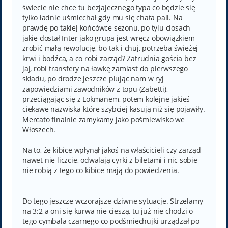
świecie nie chce tu bezjajecznego typa co będzie się
tylko ładnie uśmiechał gdy mu się chata pali. Na
prawdę po takiej końcówce sezonu, po tylu ciosach
jakie dostał Inter jako grupa jest wręcz obowiązkiem
zrobić małą rewolucję, bo tak i chuj, potrzeba świeżej
krwi i bodźca, a co robi zarząd? Zatrudnia gościa bez
jaj, robi transfery na ławkę zamiast do pierwszego
składu, po drodze jeszcze plując nam w ryj
zapowiedziami zawodników z topu (Zabetti),
przeciągając się z Lokmanem, potem kolejne jakieś
ciekawe nazwiska które szybciej kasują niż się pojawiły.
Mercato finalnie zamykamy jako pośmiewisko we
Włoszech.
Na to, że kibice wpłynął jakoś na właścicieli czy zarząd
nawet nie liczcie, odwalają cyrki z biletami i nic sobie
nie robią z tego co kibice mają do powiedzenia.
Do tego jeszcze wczorajsze dziwne sytuacje. Strzelamy
na 3:2 a oni się kurwa nie cieszą, tu już nie chodzi o
tego cymbala czarnego co podśmiechujki urządzał po