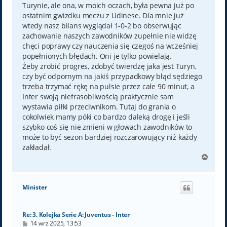
Turynie, ale ona, w moich oczach, była pewna już po
ostatnim gwizdku meczu z Udinese. Dla mnie już
wtedy nasz bilans wyglądał 1-0-2 bo obserwując
zachowanie naszych zawodników zupełnie nie widzę
chęci poprawy czy nauczenia się czegoś na wcześniej
popełnionych błędach. Oni je tylko powielają.
Żeby zrobić progres, zdobyć twierdzę jaka jest Turyn,
czy być odpornym na jakiś przypadkowy błąd sędziego
trzeba trzymać rękę na pulsie przez całe 90 minut, a
Inter swoją niefrasobliwością praktycznie sam
wystawia piłki przeciwnikom. Tutaj do grania o
cokolwiek mamy póki co bardzo daleką drogę i jeśli
szybko coś się nie zmieni w głowach zawodników to
może to być sezon bardziej rozczarowujący niż każdy
zakładał.
N
a
g
ó
Minister
r
ę
Re: 3. Kolejka Serie A: Juventus - Inter
P
14 wrz 2025, 13:53