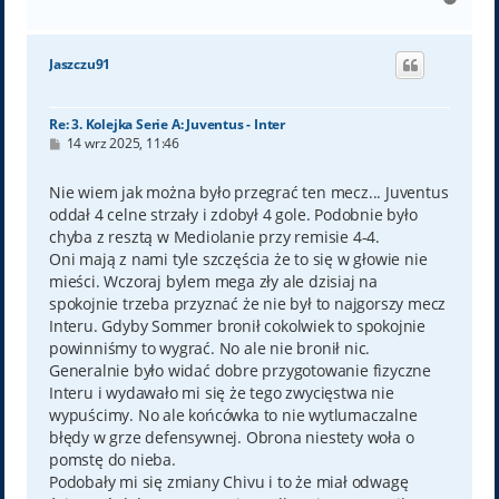
a
g
ó
Jaszczu91
r
ę
Re: 3. Kolejka Serie A: Juventus - Inter
P
14 wrz 2025, 11:46
o
s
t
Nie wiem jak można było przegrać ten mecz... Juventus
oddał 4 celne strzały i zdobył 4 gole. Podobnie było
chyba z resztą w Mediolanie przy remisie 4-4.
Oni mają z nami tyle szczęścia że to się w głowie nie
mieści. Wczoraj bylem mega zły ale dzisiaj na
spokojnie trzeba przyznać że nie był to najgorszy mecz
Interu. Gdyby Sommer bronił cokolwiek to spokojnie
powinniśmy to wygrać. No ale nie bronił nic.
Generalnie było widać dobre przygotowanie fizyczne
Interu i wydawało mi się że tego zwycięstwa nie
wypuścimy. No ale końcówka to nie wytlumaczalne
błędy w grze defensywnej. Obrona niestety woła o
pomstę do nieba.
Podobały mi się zmiany Chivu i to że miał odwagę