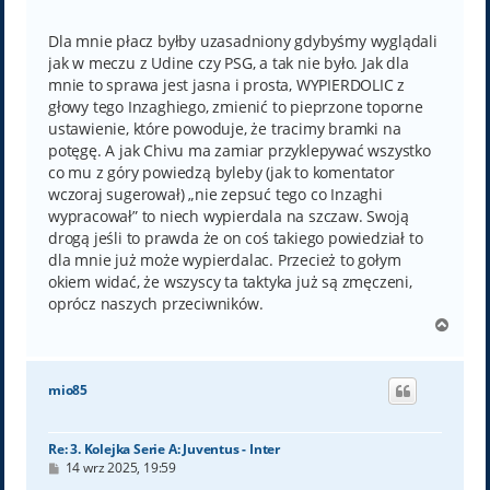
o
s
t
Dla mnie płacz byłby uzasadniony gdybyśmy wyglądali
jak w meczu z Udine czy PSG, a tak nie było. Jak dla
mnie to sprawa jest jasna i prosta, WYPIERDOLIC z
głowy tego Inzaghiego, zmienić to pieprzone toporne
ustawienie, które powoduje, że tracimy bramki na
potęgę. A jak Chivu ma zamiar przyklepywać wszystko
co mu z góry powiedzą byleby (jak to komentator
wczoraj sugerował) „nie zepsuć tego co Inzaghi
wypracował” to niech wypierdala na szczaw. Swoją
drogą jeśli to prawda że on coś takiego powiedział to
dla mnie już może wypierdalac. Przecież to gołym
okiem widać, że wszyscy ta taktyka już są zmęczeni,
oprócz naszych przeciwników.
N
a
g
ó
mio85
r
ę
Re: 3. Kolejka Serie A: Juventus - Inter
P
14 wrz 2025, 19:59
o