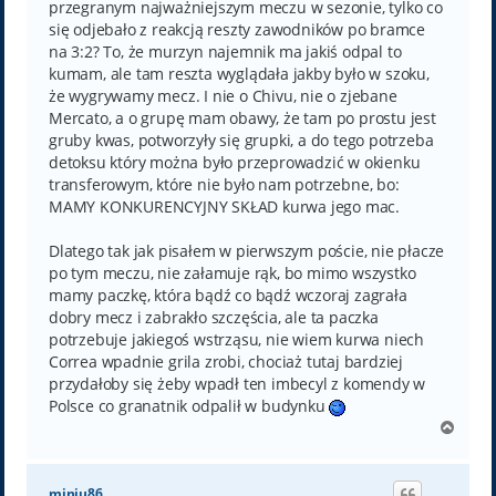
przegranym najważniejszym meczu w sezonie, tylko co
się odjebało z reakcją reszty zawodników po bramce
na 3:2? To, że murzyn najemnik ma jakiś odpal to
kumam, ale tam reszta wyglądała jakby było w szoku,
że wygrywamy mecz. I nie o Chivu, nie o zjebane
Mercato, a o grupę mam obawy, że tam po prostu jest
gruby kwas, potworzyły się grupki, a do tego potrzeba
detoksu który można było przeprowadzić w okienku
transferowym, które nie było nam potrzebne, bo:
MAMY KONKURENCYJNY SKŁAD kurwa jego mac.
Dlatego tak jak pisałem w pierwszym poście, nie płacze
po tym meczu, nie załamuje rąk, bo mimo wszystko
mamy paczkę, która bądź co bądź wczoraj zagrała
dobry mecz i zabrakło szczęścia, ale ta paczka
potrzebuje jakiegoś wstrząsu, nie wiem kurwa niech
Correa wpadnie grila zrobi, chociaż tutaj bardziej
przydałoby się żeby wpadł ten imbecyl z komendy w
Polsce co granatnik odpalił w budynku
N
a
g
ó
miniu86