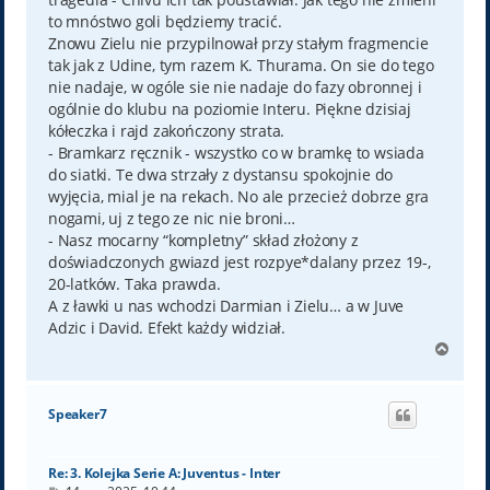
to mnóstwo goli będziemy tracić.
Znowu Zielu nie przypilnował przy stałym fragmencie
tak jak z Udine, tym razem K. Thurama. On sie do tego
nie nadaje, w ogóle sie nie nadaje do fazy obronnej i
ogólnie do klubu na poziomie Interu. Piękne dzisiaj
kółeczka i rajd zakończony strata.
- Bramkarz ręcznik - wszystko co w bramkę to wsiada
do siatki. Te dwa strzały z dystansu spokojnie do
wyjęcia, mial je na rekach. No ale przecież dobrze gra
nogami, uj z tego ze nic nie broni…
- Nasz mocarny “kompletny” skład złożony z
doświadczonych gwiazd jest rozpye*dalany przez 19-,
20-latków. Taka prawda.
A z ławki u nas wchodzi Darmian i Zielu… a w Juve
Adzic i David. Efekt każdy widział.
N
a
g
ó
Speaker7
r
ę
Re: 3. Kolejka Serie A: Juventus - Inter