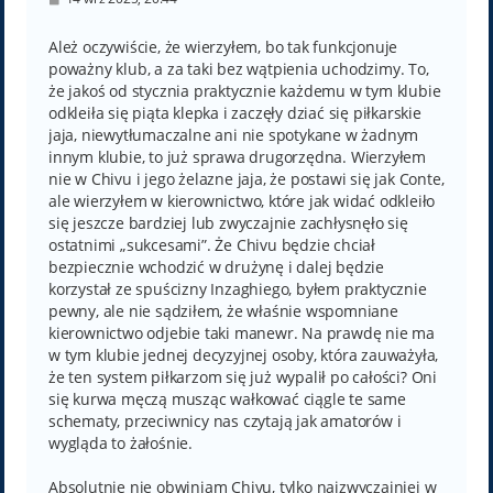
o
s
t
Ależ oczywiście, że wierzyłem, bo tak funkcjonuje
poważny klub, a za taki bez wątpienia uchodzimy. To,
że jakoś od stycznia praktycznie każdemu w tym klubie
odkleiła się piąta klepka i zaczęły dziać się piłkarskie
jaja, niewytłumaczalne ani nie spotykane w żadnym
innym klubie, to już sprawa drugorzędna. Wierzyłem
nie w Chivu i jego żelazne jaja, że postawi się jak Conte,
ale wierzyłem w kierownictwo, które jak widać odkleiło
się jeszcze bardziej lub zwyczajnie zachłysnęło się
ostatnimi „sukcesami”. Że Chivu będzie chciał
bezpiecznie wchodzić w drużynę i dalej będzie
korzystał ze spuścizny Inzaghiego, byłem praktycznie
pewny, ale nie sądziłem, że właśnie wspomniane
kierownictwo odjebie taki manewr. Na prawdę nie ma
w tym klubie jednej decyzyjnej osoby, która zauważyła,
że ten system piłkarzom się już wypalił po całości? Oni
się kurwa męczą musząc wałkować ciągle te same
schematy, przeciwnicy nas czytają jak amatorów i
wygląda to żałośnie.
Absolutnie nie obwiniam Chivu, tylko najzwyczajniej w