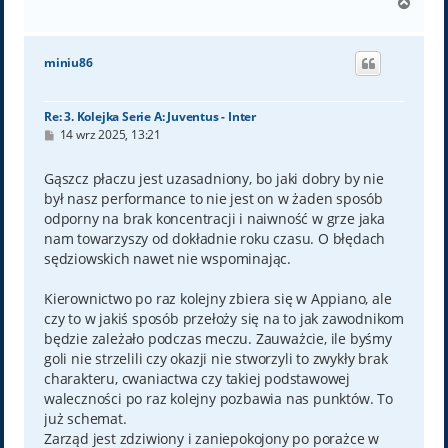
N
a
g
ó
miniu86
r
ę
Re: 3. Kolejka Serie A: Juventus - Inter
P
14 wrz 2025, 13:21
o
s
t
Gąszcz płaczu jest uzasadniony, bo jaki dobry by nie
był nasz performance to nie jest on w żaden sposób
odporny na brak koncentracji i naiwność w grze jaka
nam towarzyszy od dokładnie roku czasu. O błędach
sędziowskich nawet nie wspominając.
Kierownictwo po raz kolejny zbiera się w Appiano, ale
czy to w jakiś sposób przełoży się na to jak zawodnikom
będzie zależało podczas meczu. Zauważcie, ile byśmy
goli nie strzelili czy okazji nie stworzyli to zwykły brak
charakteru, cwaniactwa czy takiej podstawowej
waleczności po raz kolejny pozbawia nas punktów. To
już schemat.
Zarząd jest zdziwiony i zaniepokojony po porażce w