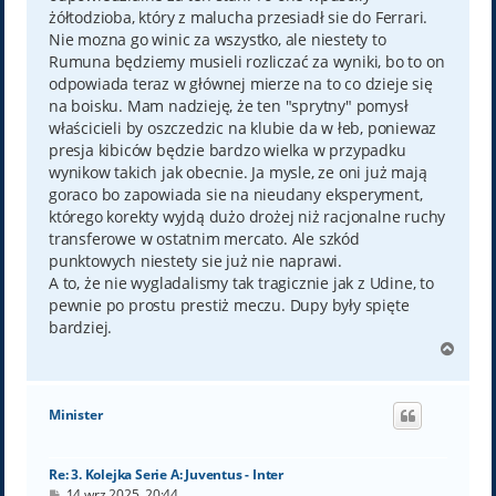
żółtodzioba, który z malucha przesiadł sie do Ferrari.
Nie mozna go winic za wszystko, ale niestety to
Rumuna będziemy musieli rozliczać za wyniki, bo to on
odpowiada teraz w głównej mierze na to co dzieje się
na boisku. Mam nadzieję, że ten "sprytny" pomysł
właścicieli by oszczedzic na klubie da w łeb, poniewaz
presja kibiców będzie bardzo wielka w przypadku
wynikow takich jak obecnie. Ja mysle, ze oni już mają
goraco bo zapowiada sie na nieudany eksperyment,
którego korekty wyjdą dużo drożej niż racjonalne ruchy
transferowe w ostatnim mercato. Ale szkód
punktowych niestety sie już nie naprawi.
A to, że nie wygladalismy tak tragicznie jak z Udine, to
pewnie po prostu prestiż meczu. Dupy były spięte
bardziej.
N
a
g
ó
Minister
r
ę
Re: 3. Kolejka Serie A: Juventus - Inter
P
14 wrz 2025, 20:44