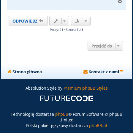
N
a
g
ó
ODPOWIEDZ
r
ę
Posty: 11 • Strona
1
z
1
Przejdź do
Strona główna
Kontakt z nami
Absolution Style by
Premium phpBB Styles
Technologię dostarcza
phpBB
® Forum Software © phpBB
Limited
Polski pakiet językowy dostarcza
phpBB.pl