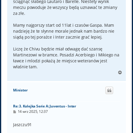
ściągnąć słabego Lautaro i Barelle. Niestety wynik
meczu powoduje że wszyscy będą uznawać te zmiany
za złe.
Mamy najgorszy start od 11lat i czasów Gaspa. Mam
nadzieję że te słynne morale jednak nam bardzo nie
siądą po tej porażce i Inter zacznie grać lepiej.
Liczę że Chivu będzie miał odwagę dać szansę
Martinezowi w bramce. Posadzi Acerbiego i Mikiego na
ławce i mlodzi pokażą że miejsce weteranów jest
właśnie tam.
N
a
g
ó
Minister
r
ę
Re: 3. Kolejka Serie A: Juventus - Inter
P
14 wrz 2025, 12:37
o
s
t
Jaszczu91