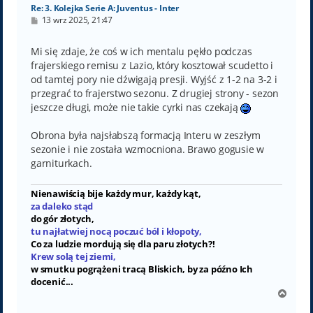
Re: 3. Kolejka Serie A: Juventus - Inter
P
13 wrz 2025, 21:47
o
s
t
Mi się zdaje, że coś w ich mentalu pękło podczas
frajerskiego remisu z Lazio, który kosztował scudetto i
od tamtej pory nie dźwigają presji. Wyjść z 1-2 na 3-2 i
przegrać to frajerstwo sezonu. Z drugiej strony - sezon
jeszcze długi, może nie takie cyrki nas czekają
Obrona była najsłabszą formacją Interu w zeszłym
sezonie i nie została wzmocniona. Brawo gogusie w
garniturkach.
Nienawiścią bije każdy mur, każdy kąt,
za daleko stąd
do gór złotych,
tu najłatwiej nocą poczuć ból i kłopoty,
Co za ludzie mordują się dla paru złotych?!
Krew solą tej ziemi,
w smutku pogrążeni tracą Bliskich, by za późno Ich
docenić...
N
a