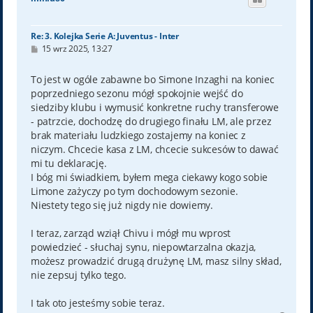
r
ę
Re: 3. Kolejka Serie A: Juventus - Inter
P
15 wrz 2025, 13:27
o
s
t
To jest w ogóle zabawne bo Simone Inzaghi na koniec
poprzedniego sezonu mógł spokojnie wejść do
siedziby klubu i wymusić konkretne ruchy transferowe
- patrzcie, dochodzę do drugiego finału LM, ale przez
brak materiału ludzkiego zostajemy na koniec z
niczym. Chcecie kasa z LM, chcecie sukcesów to dawać
mi tu deklarację.
I bóg mi świadkiem, byłem mega ciekawy kogo sobie
Limone zażyczy po tym dochodowym sezonie.
Niestety tego się już nigdy nie dowiemy.
I teraz, zarząd wziął Chivu i mógł mu wprost
powiedzieć - słuchaj synu, niepowtarzalna okazja,
możesz prowadzić drugą drużynę LM, masz silny skład,
nie zepsuj tylko tego.
I tak oto jesteśmy sobie teraz.