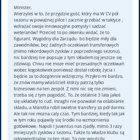
s
t
Minister,
Wierzyleś w to, że przyjdzie gość, który ma W CV pół
sezonu w poważnej piłce I zacznie grzebać w taktyce ,
wdrażać swoje innowacyjne pomysły i sadzać
weteranów? Przecież to po okienku widać, że to
figurant. Wygodny dla Zarządu- bo będzie miły dla
zawodników, bez żadnych oczekiwań transferowych
(mimo rekordowych zysków z poprzedniego sezonu),
nic bardziej nie popsuje z tym składem (oj jeszcze się
zdziwią). Chivu nie moze mieć przesadnych oczekiwań
wobec kogokolwiek ponieważ dostał robotę życia i
będzie za to dozgonnie wdzięczny. Przykro mi bardzo,
że znów mamy właścicieli którzy patrzą tylko
biznesowo na ten zespół. Z nimi nic się nie zmieni,
trzeba się z tym pogodzić. To, że ostatnie 3 lata jakoś
się układały to cud. Inzaghi nie pozwalał na oslabianie
skladu, a Marotta robił swietne transfery za pół darmo.
Ale tak nie mozna caly czas. Tym bardziej, kiedy tak jak
w tym roku pojawily się środki na wzmocnienia
gotówkowe. Napoli I Juventus nas zjadły, mimo 3 razy
mniejszych zysków z sezonu. Także to władze klubu są
odpowiedzialne za ten stan. To one wpuścily