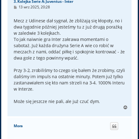
3. Kolejka Serie A: Juventus - Inter
P
13 wrz 2025, 20:28
o
s
t
Mecz z Udinese dał sygnał, że zbliżają się kłopoty, no i
dwa tygodnie później jesteśmy tu z już drugą porażką
w zaledwie 3 kolejkach.
To jak naiwnie gra Inter zakrawa momentami o
sabotaż. Już każda drużyna Serie A wie co robić w
meczach z nami, oddać piłkę i spokojnie kontrować - że
dwa gole z tego powinny wpaść.
Przy 3-2, zrobiliśmy to czego się bałem że zrobimy, czyli
daliśmy im impuls na ostatnie minuty. Potem już tylko
zastanawiałem się kto nam strzeli na 3-4. 1000% Interu
w Interze.
Może się jeszcze nie pali, ale już czuć dym.
N
a
g
ó
Mora
r
ę