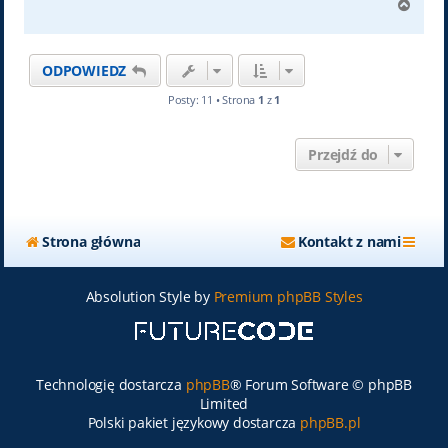
N
a
g
ó
ODPOWIEDZ
r
ę
Posty: 11 • Strona
1
z
1
Przejdź do
Strona główna
Kontakt z nami
Absolution Style by
Premium phpBB Styles
Technologię dostarcza
phpBB
® Forum Software © phpBB
Limited
Polski pakiet językowy dostarcza
phpBB.pl