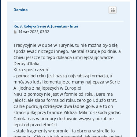
g
ó
Domino
r
ę
Re: 3. Kolejka Serie A: Juventus - Inter
P
14 wrz 2025, 03:32
o
s
t
Tradycyjnie w dupe w Turynie, tu nie można było się
spodziewać niczego innego. Mental szoruje po dnie, a
Chivu jeszcze fo tego dokłada umniejszając wadze
Derby d’Italia.
Kilka spostrzeżeń:
- pomoc od roku jest naszą najsłabszą formacja, a
mnóstwo ludzi komentuje ze mamy najlepsza w Serie
A i jedna z najlepszych w Europie!
NIKT z pomocy nie jest w formie od roku. Bare ma
jakość, ale słaba forma od roku, zero goli, dużo strat.
Calhe pudrują dzisiejsze dwa ładne gole, ale to on
stracił piłkę przy bramce Yildiza. Miki to szkoda gadać.
Gniota nas w pomocy dosłownie wszyscy odrobine
lepsi od przeciętności.
- stale fragmenty w obronie i ta obrona w strefie to
tragedia - Chivu ich tak poustawiał. Jak tego nie zmieni