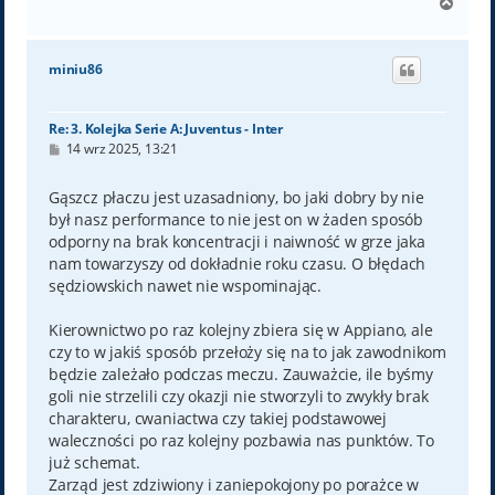
N
a
g
ó
miniu86
r
ę
Re: 3. Kolejka Serie A: Juventus - Inter
P
14 wrz 2025, 13:21
o
s
t
Gąszcz płaczu jest uzasadniony, bo jaki dobry by nie
był nasz performance to nie jest on w żaden sposób
odporny na brak koncentracji i naiwność w grze jaka
nam towarzyszy od dokładnie roku czasu. O błędach
sędziowskich nawet nie wspominając.
Kierownictwo po raz kolejny zbiera się w Appiano, ale
czy to w jakiś sposób przełoży się na to jak zawodnikom
będzie zależało podczas meczu. Zauważcie, ile byśmy
goli nie strzelili czy okazji nie stworzyli to zwykły brak
charakteru, cwaniactwa czy takiej podstawowej
waleczności po raz kolejny pozbawia nas punktów. To
już schemat.
Zarząd jest zdziwiony i zaniepokojony po porażce w