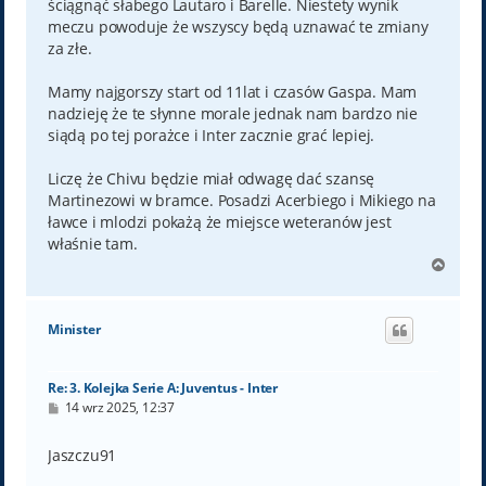
ściągnąć słabego Lautaro i Barelle. Niestety wynik
meczu powoduje że wszyscy będą uznawać te zmiany
za złe.
Mamy najgorszy start od 11lat i czasów Gaspa. Mam
nadzieję że te słynne morale jednak nam bardzo nie
siądą po tej porażce i Inter zacznie grać lepiej.
Liczę że Chivu będzie miał odwagę dać szansę
Martinezowi w bramce. Posadzi Acerbiego i Mikiego na
ławce i mlodzi pokażą że miejsce weteranów jest
właśnie tam.
N
a
g
ó
Minister
r
ę
Re: 3. Kolejka Serie A: Juventus - Inter
P
14 wrz 2025, 12:37
o
s
t
Jaszczu91