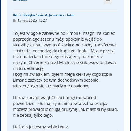
r
ę
Re: 3. Kolejka Serie A: Juventus - Inter
P
15 wrz 2025, 13:27
o
s
t
To jest w ogóle zabawne bo Simone Inzaghi na koniec
poprzedniego sezonu mógł spokojnie wejść do
siedziby klubu i wymusić konkretne ruchy transferowe
- patrzcie, dochodzę do drugiego finału LM, ale przez
brak materiału ludzkiego zostajemy na koniec z
niczym. Chcecie kasa z LM, chcecie sukcesów to dawać
mi tu deklarację.
I bóg mi świadkiem, byłem mega ciekawy kogo sobie
Limone zażyczy po tym dochodowym sezonie.
Niestety tego się już nigdy nie dowiemy.
I teraz, zarząd wziął Chivu i mógł mu wprost
powiedzieć - słuchaj synu, niepowtarzalna okazja,
możesz prowadzić drugą drużynę LM, masz silny skład,
nie zepsuj tylko tego.
I tak oto jesteśmy sobie teraz.