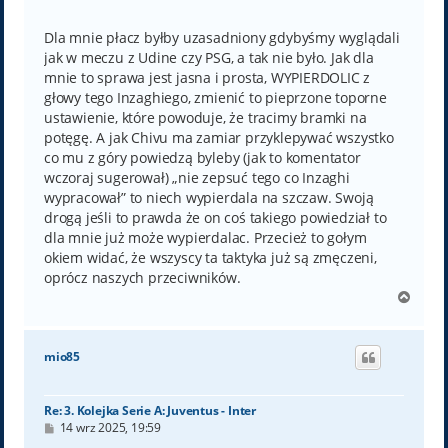
o
s
t
Dla mnie płacz byłby uzasadniony gdybyśmy wyglądali
jak w meczu z Udine czy PSG, a tak nie było. Jak dla
mnie to sprawa jest jasna i prosta, WYPIERDOLIC z
głowy tego Inzaghiego, zmienić to pieprzone toporne
ustawienie, które powoduje, że tracimy bramki na
potęgę. A jak Chivu ma zamiar przyklepywać wszystko
co mu z góry powiedzą byleby (jak to komentator
wczoraj sugerował) „nie zepsuć tego co Inzaghi
wypracował” to niech wypierdala na szczaw. Swoją
drogą jeśli to prawda że on coś takiego powiedział to
dla mnie już może wypierdalac. Przecież to gołym
okiem widać, że wszyscy ta taktyka już są zmęczeni,
oprócz naszych przeciwników.
N
a
g
ó
mio85
r
ę
Re: 3. Kolejka Serie A: Juventus - Inter
P
14 wrz 2025, 19:59
o