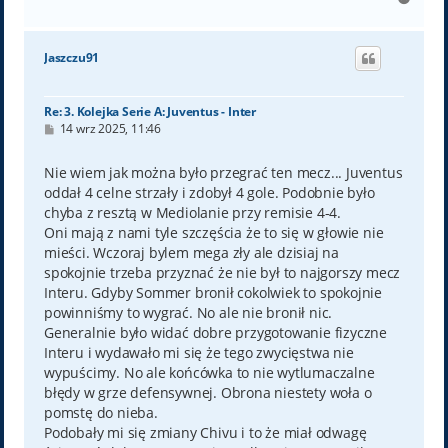
a
g
ó
Jaszczu91
r
ę
Re: 3. Kolejka Serie A: Juventus - Inter
P
14 wrz 2025, 11:46
o
s
t
Nie wiem jak można było przegrać ten mecz... Juventus
oddał 4 celne strzały i zdobył 4 gole. Podobnie było
chyba z resztą w Mediolanie przy remisie 4-4.
Oni mają z nami tyle szczęścia że to się w głowie nie
mieści. Wczoraj bylem mega zły ale dzisiaj na
spokojnie trzeba przyznać że nie był to najgorszy mecz
Interu. Gdyby Sommer bronił cokolwiek to spokojnie
powinniśmy to wygrać. No ale nie bronił nic.
Generalnie było widać dobre przygotowanie fizyczne
Interu i wydawało mi się że tego zwycięstwa nie
wypuścimy. No ale końcówka to nie wytlumaczalne
błędy w grze defensywnej. Obrona niestety woła o
pomstę do nieba.
Podobały mi się zmiany Chivu i to że miał odwagę