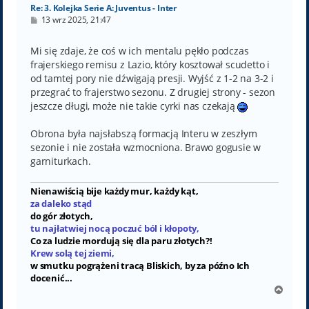
Re: 3. Kolejka Serie A: Juventus - Inter
P
13 wrz 2025, 21:47
o
s
t
Mi się zdaje, że coś w ich mentalu pękło podczas
frajerskiego remisu z Lazio, który kosztował scudetto i
od tamtej pory nie dźwigają presji. Wyjść z 1-2 na 3-2 i
przegrać to frajerstwo sezonu. Z drugiej strony - sezon
jeszcze długi, może nie takie cyrki nas czekają
Obrona była najsłabszą formacją Interu w zeszłym
sezonie i nie została wzmocniona. Brawo gogusie w
garniturkach.
Nienawiścią bije każdy mur, każdy kąt,
za daleko stąd
do gór złotych,
tu najłatwiej nocą poczuć ból i kłopoty,
Co za ludzie mordują się dla paru złotych?!
Krew solą tej ziemi,
w smutku pogrążeni tracą Bliskich, by za późno Ich
docenić...
N
a