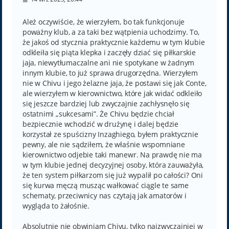
o
s
t
Ależ oczywiście, że wierzyłem, bo tak funkcjonuje
poważny klub, a za taki bez wątpienia uchodzimy. To,
że jakoś od stycznia praktycznie każdemu w tym klubie
odkleiła się piąta klepka i zaczęły dziać się piłkarskie
jaja, niewytłumaczalne ani nie spotykane w żadnym
innym klubie, to już sprawa drugorzędna. Wierzyłem
nie w Chivu i jego żelazne jaja, że postawi się jak Conte,
ale wierzyłem w kierownictwo, które jak widać odkleiło
się jeszcze bardziej lub zwyczajnie zachłysnęło się
ostatnimi „sukcesami”. Że Chivu będzie chciał
bezpiecznie wchodzić w drużynę i dalej będzie
korzystał ze spuścizny Inzaghiego, byłem praktycznie
pewny, ale nie sądziłem, że właśnie wspomniane
kierownictwo odjebie taki manewr. Na prawdę nie ma
w tym klubie jednej decyzyjnej osoby, która zauważyła,
że ten system piłkarzom się już wypalił po całości? Oni
się kurwa męczą musząc wałkować ciągle te same
schematy, przeciwnicy nas czytają jak amatorów i
wygląda to żałośnie.
Absolutnie nie obwiniam Chivu, tylko najzwyczajniej w