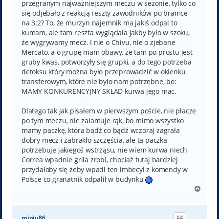
przegranym najważniejszym meczu w sezonie, tylko co
się odjebało z reakcją reszty zawodników po bramce
na 3:2? To, że murzyn najemnik ma jakiś odpal to
kumam, ale tam reszta wyglądała jakby było w szoku,
że wygrywamy mecz. I nie o Chivu, nie o zjebane
Mercato, a o grupę mam obawy, że tam po prostu jest
gruby kwas, potworzyły się grupki, a do tego potrzeba
detoksu który można było przeprowadzić w okienku
transferowym, które nie było nam potrzebne, bo:
MAMY KONKURENCYJNY SKŁAD kurwa jego mac.
Dlatego tak jak pisałem w pierwszym poście, nie płacze
po tym meczu, nie załamuje rąk, bo mimo wszystko
mamy paczkę, która bądź co bądź wczoraj zagrała
dobry mecz i zabrakło szczęścia, ale ta paczka
potrzebuje jakiegoś wstrząsu, nie wiem kurwa niech
Correa wpadnie grila zrobi, chociaż tutaj bardziej
przydałoby się żeby wpadł ten imbecyl z komendy w
Polsce co granatnik odpalił w budynku
N
a
g
ó
miniu86