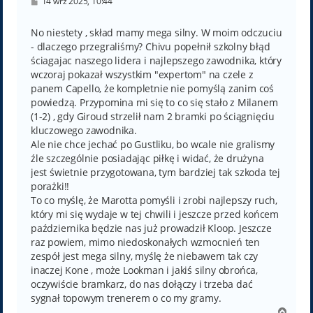
P
14 wrz 2025, 10:44
o
s
t
No niestety , skład mamy mega silny. W moim odczuciu
- dlaczego przegraliśmy? Chivu popełnił szkolny błąd
ściagajac naszego lidera i najlepszego zawodnika, który
wczoraj pokazał wszystkim "expertom" na czele z
panem Capello, że kompletnie nie pomyślą zanim coś
powiedzą. Przypomina mi się to co się stało z Milanem
(1-2) , gdy Giroud strzelił nam 2 bramki po ściągnięciu
kluczowego zawodnika.
Ale nie chce jechać po Gustliku, bo wcale nie gralismy
źle szczególnie posiadając piłkę i widać, że drużyna
jest świetnie przygotowana, tym bardziej tak szkoda tej
porażki!!
To co myślę, że Marotta pomyśli i zrobi najlepszy ruch,
który mi się wydaje w tej chwili i jeszcze przed końcem
października będzie nas już prowadził Kloop. Jeszcze
raz powiem, mimo niedoskonałych wzmocnień ten
zespół jest mega silny, myślę że niebawem tak czy
inaczej Kone , może Lookman i jakiś silny obrońca,
oczywiście bramkarz, do nas dołączy i trzeba dać
sygnał topowym trenerem o co my gramy.
N