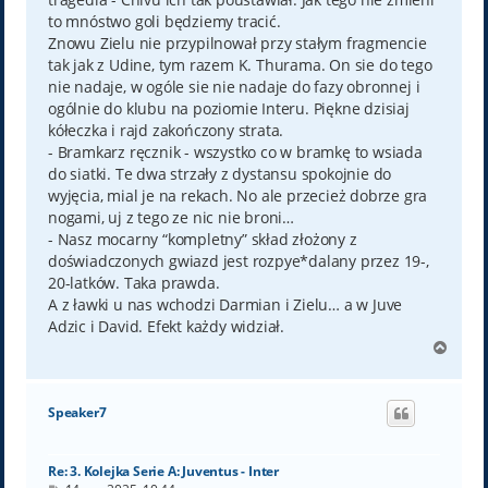
to mnóstwo goli będziemy tracić.
Znowu Zielu nie przypilnował przy stałym fragmencie
tak jak z Udine, tym razem K. Thurama. On sie do tego
nie nadaje, w ogóle sie nie nadaje do fazy obronnej i
ogólnie do klubu na poziomie Interu. Piękne dzisiaj
kółeczka i rajd zakończony strata.
- Bramkarz ręcznik - wszystko co w bramkę to wsiada
do siatki. Te dwa strzały z dystansu spokojnie do
wyjęcia, mial je na rekach. No ale przecież dobrze gra
nogami, uj z tego ze nic nie broni…
- Nasz mocarny “kompletny” skład złożony z
doświadczonych gwiazd jest rozpye*dalany przez 19-,
20-latków. Taka prawda.
A z ławki u nas wchodzi Darmian i Zielu… a w Juve
Adzic i David. Efekt każdy widział.
N
a
g
ó
Speaker7
r
ę
Re: 3. Kolejka Serie A: Juventus - Inter