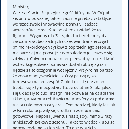
s
t
Minister,
Wierzyleś w to, że przyjdzie gość, który ma W CV pół
sezonu w poważnej piłce I zacznie grzebać w taktyce ,
wdrażać swoje innowacyjne pomysły i sadzać
weteranów? Przecież to po okienku widać, że to
figurant. Wygodny dla Zarządu- bo będzie miły dla
zawodników, bez żadnych oczekiwań transferowych
(mimo rekordowych zysków z poprzedniego sezonu),
nic bardziej nie popsuje z tym składem (oj jeszcze się
zdziwią). Chivu nie moze mieć przesadnych oczekiwań
wobec kogokolwiek ponieważ dostał robotę życia i
będzie za to dozgonnie wdzięczny. Przykro mi bardzo,
że znów mamy właścicieli którzy patrzą tylko
biznesowo na ten zespół. Z nimi nic się nie zmieni,
trzeba się z tym pogodzić. To, że ostatnie 3 lata jakoś
się układały to cud. Inzaghi nie pozwalał na oslabianie
skladu, a Marotta robił swietne transfery za pół darmo.
Ale tak nie mozna caly czas. Tym bardziej, kiedy tak jak
w tym roku pojawily się środki na wzmocnienia
gotówkowe. Napoli I Juventus nas zjadły, mimo 3 razy
mniejszych zysków z sezonu. Także to władze klubu są
odpowiedzialne za ten stan. To one wpuścily