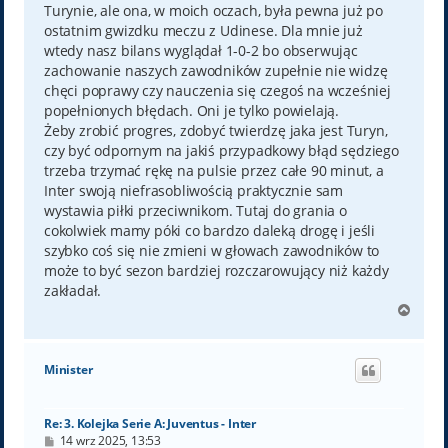
Turynie, ale ona, w moich oczach, była pewna już po
ostatnim gwizdku meczu z Udinese. Dla mnie już
wtedy nasz bilans wyglądał 1-0-2 bo obserwując
zachowanie naszych zawodników zupełnie nie widzę
chęci poprawy czy nauczenia się czegoś na wcześniej
popełnionych błędach. Oni je tylko powielają.
Żeby zrobić progres, zdobyć twierdzę jaka jest Turyn,
czy być odpornym na jakiś przypadkowy błąd sędziego
trzeba trzymać rękę na pulsie przez całe 90 minut, a
Inter swoją niefrasobliwością praktycznie sam
wystawia piłki przeciwnikom. Tutaj do grania o
cokolwiek mamy póki co bardzo daleką drogę i jeśli
szybko coś się nie zmieni w głowach zawodników to
może to być sezon bardziej rozczarowujący niż każdy
zakładał.
N
a
g
ó
Minister
r
ę
Re: 3. Kolejka Serie A: Juventus - Inter
P
14 wrz 2025, 13:53