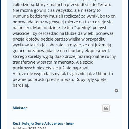
żółtodzioba, który z malucha przesiadł sie do Ferrari.
Nie mozna go winic za wszystko, ale niestety to
Rumuna będziemy musieli rozliczać za wyniki, bo to on
odpowiada teraz w głównej mierze na to co dzieje się
na boisku. Mam nadzieję, że ten "sprytny" pomysł
właścicieli by oszczedzic na klubie da w łeb, poniewaz
presja kibiców będzie bardzo wielka w przypadku
wynikow takich jak obecnie. Ja mysle, ze oni już mają
goraco bo zapowiada sie na nieudany eksperyment,
którego korekty wyjdą dużo drożej niż racjonalne ruchy
transferowe w ostatnim mercato. Ale szkód
punktowych niestety sie już nie naprawi.
A to, że nie wygladalismy tak tragicznie jak z Udine, to
pewnie po prostu prestiż meczu. Dupy były spięte
bardziej.
N
a
g
ó
Minister
r
ę
Re: 3. Kolejka Serie A: Juventus - Inter
P
14 wrz 2025, 20:44