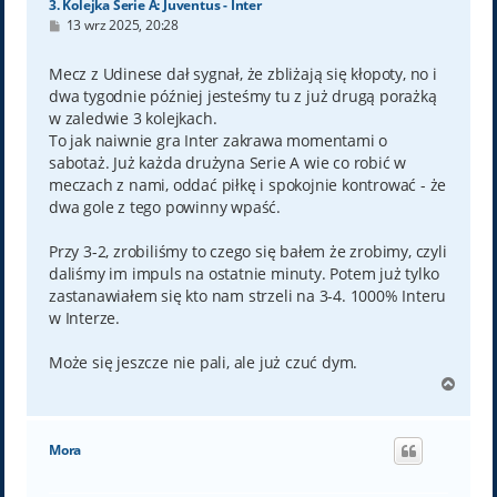
3. Kolejka Serie A: Juventus - Inter
P
13 wrz 2025, 20:28
o
s
t
Mecz z Udinese dał sygnał, że zbliżają się kłopoty, no i
dwa tygodnie później jesteśmy tu z już drugą porażką
w zaledwie 3 kolejkach.
To jak naiwnie gra Inter zakrawa momentami o
sabotaż. Już każda drużyna Serie A wie co robić w
meczach z nami, oddać piłkę i spokojnie kontrować - że
dwa gole z tego powinny wpaść.
Przy 3-2, zrobiliśmy to czego się bałem że zrobimy, czyli
daliśmy im impuls na ostatnie minuty. Potem już tylko
zastanawiałem się kto nam strzeli na 3-4. 1000% Interu
w Interze.
Może się jeszcze nie pali, ale już czuć dym.
N
a
g
ó
Mora
r
ę