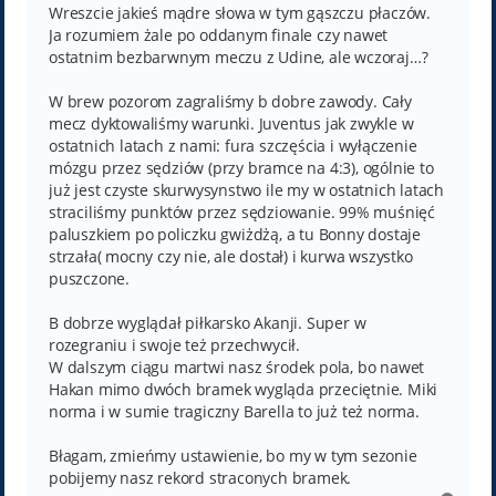
Wreszcie jakieś mądre słowa w tym gąszczu płaczów.
Ja rozumiem żale po oddanym finale czy nawet
ostatnim bezbarwnym meczu z Udine, ale wczoraj…?
W brew pozorom zagraliśmy b dobre zawody. Cały
mecz dyktowaliśmy warunki. Juventus jak zwykle w
ostatnich latach z nami: fura szczęścia i wyłączenie
mózgu przez sędziów (przy bramce na 4:3), ogólnie to
już jest czyste skurwysynstwo ile my w ostatnich latach
straciliśmy punktów przez sędziowanie. 99% muśnięć
paluszkiem po policzku gwiżdżą, a tu Bonny dostaje
strzała( mocny czy nie, ale dostał) i kurwa wszystko
puszczone.
B dobrze wyglądał piłkarsko Akanji. Super w
rozegraniu i swoje też przechwycił.
W dalszym ciągu martwi nasz środek pola, bo nawet
Hakan mimo dwóch bramek wygląda przeciętnie. Miki
norma i w sumie tragiczny Barella to już też norma.
Błagam, zmieńmy ustawienie, bo my w tym sezonie
pobijemy nasz rekord straconych bramek.