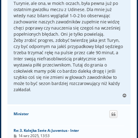
Turynie, ale ona, w moich oczach, była pewna już po
ostatnim gwizdku meczu z Udinese. Dla mnie już
wtedy nasz bilans wyglądał 1-0-2 bo obserwując
zachowanie naszych zawodników zupełnie nie widzę
chęci poprawy czy nauczenia się czegoś na wcześniej
popełnionych błędach. Oni je tylko powielają.
Żeby zrobić progres, zdobyć twierdzę jaka jest Turyn,
czy być odpornym na jakiś przypadkowy błąd sędziego
trzeba trzymać rękę na pulsie przez całe 90 minut, a
Inter swoją niefrasobliwością praktycznie sam
wystawia piłki przeciwnikom. Tutaj do grania o
cokolwiek mamy póki co bardzo daleką drogę i jeśli
szybko coś się nie zmieni w głowach zawodników to
może to być sezon bardziej rozczarowujący niż każdy
zakładał.
N
a
g
ó
Minister
r
ę
Re: 3. Kolejka Serie A: Juventus - Inter
P
14 wrz 2025, 13:53