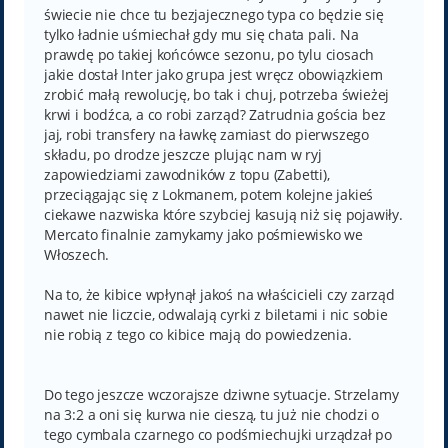
świecie nie chce tu bezjajecznego typa co będzie się
tylko ładnie uśmiechał gdy mu się chata pali. Na
prawdę po takiej końcówce sezonu, po tylu ciosach
jakie dostał Inter jako grupa jest wręcz obowiązkiem
zrobić małą rewolucję, bo tak i chuj, potrzeba świeżej
krwi i bodźca, a co robi zarząd? Zatrudnia gościa bez
jaj, robi transfery na ławkę zamiast do pierwszego
składu, po drodze jeszcze plując nam w ryj
zapowiedziami zawodników z topu (Zabetti),
przeciągając się z Lokmanem, potem kolejne jakieś
ciekawe nazwiska które szybciej kasują niż się pojawiły.
Mercato finalnie zamykamy jako pośmiewisko we
Włoszech.
Na to, że kibice wpłynął jakoś na właścicieli czy zarząd
nawet nie liczcie, odwalają cyrki z biletami i nic sobie
nie robią z tego co kibice mają do powiedzenia.
Do tego jeszcze wczorajsze dziwne sytuacje. Strzelamy
na 3:2 a oni się kurwa nie cieszą, tu już nie chodzi o
tego cymbala czarnego co podśmiechujki urządzał po