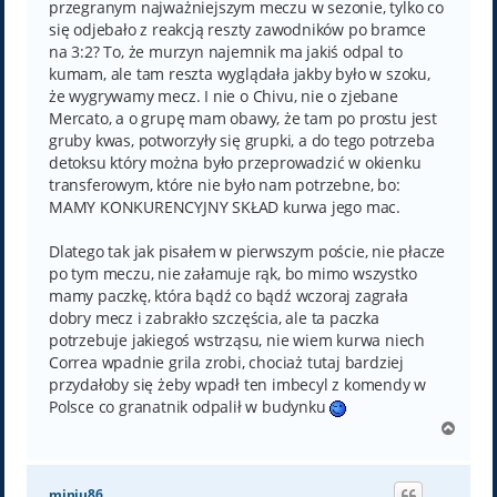
przegranym najważniejszym meczu w sezonie, tylko co
się odjebało z reakcją reszty zawodników po bramce
na 3:2? To, że murzyn najemnik ma jakiś odpal to
kumam, ale tam reszta wyglądała jakby było w szoku,
że wygrywamy mecz. I nie o Chivu, nie o zjebane
Mercato, a o grupę mam obawy, że tam po prostu jest
gruby kwas, potworzyły się grupki, a do tego potrzeba
detoksu który można było przeprowadzić w okienku
transferowym, które nie było nam potrzebne, bo:
MAMY KONKURENCYJNY SKŁAD kurwa jego mac.
Dlatego tak jak pisałem w pierwszym poście, nie płacze
po tym meczu, nie załamuje rąk, bo mimo wszystko
mamy paczkę, która bądź co bądź wczoraj zagrała
dobry mecz i zabrakło szczęścia, ale ta paczka
potrzebuje jakiegoś wstrząsu, nie wiem kurwa niech
Correa wpadnie grila zrobi, chociaż tutaj bardziej
przydałoby się żeby wpadł ten imbecyl z komendy w
Polsce co granatnik odpalił w budynku
N
a
g
ó
miniu86