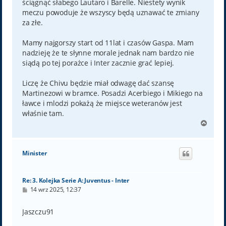
ściągnąć słabego Lautaro i Barelle. Niestety wynik
meczu powoduje że wszyscy będą uznawać te zmiany
za złe.
Mamy najgorszy start od 11lat i czasów Gaspa. Mam
nadzieję że te słynne morale jednak nam bardzo nie
siądą po tej porażce i Inter zacznie grać lepiej.
Liczę że Chivu będzie miał odwagę dać szansę
Martinezowi w bramce. Posadzi Acerbiego i Mikiego na
ławce i mlodzi pokażą że miejsce weteranów jest
właśnie tam.
N
a
g
ó
Minister
r
ę
Re: 3. Kolejka Serie A: Juventus - Inter
P
14 wrz 2025, 12:37
o
s
t
Jaszczu91