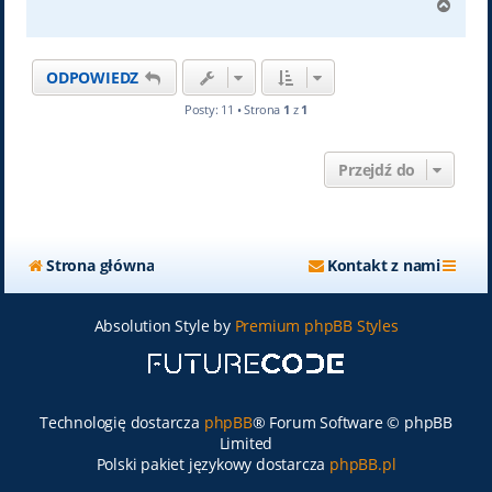
N
a
g
ó
ODPOWIEDZ
r
ę
Posty: 11 • Strona
1
z
1
Przejdź do
Strona główna
Kontakt z nami
Absolution Style by
Premium phpBB Styles
Technologię dostarcza
phpBB
® Forum Software © phpBB
Limited
Polski pakiet językowy dostarcza
phpBB.pl