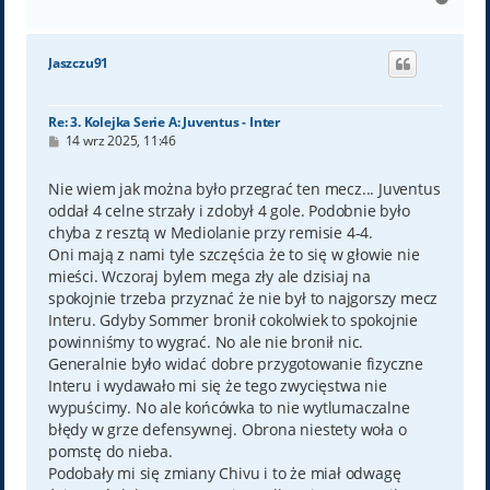
a
g
ó
Jaszczu91
r
ę
Re: 3. Kolejka Serie A: Juventus - Inter
P
14 wrz 2025, 11:46
o
s
t
Nie wiem jak można było przegrać ten mecz... Juventus
oddał 4 celne strzały i zdobył 4 gole. Podobnie było
chyba z resztą w Mediolanie przy remisie 4-4.
Oni mają z nami tyle szczęścia że to się w głowie nie
mieści. Wczoraj bylem mega zły ale dzisiaj na
spokojnie trzeba przyznać że nie był to najgorszy mecz
Interu. Gdyby Sommer bronił cokolwiek to spokojnie
powinniśmy to wygrać. No ale nie bronił nic.
Generalnie było widać dobre przygotowanie fizyczne
Interu i wydawało mi się że tego zwycięstwa nie
wypuścimy. No ale końcówka to nie wytlumaczalne
błędy w grze defensywnej. Obrona niestety woła o
pomstę do nieba.
Podobały mi się zmiany Chivu i to że miał odwagę