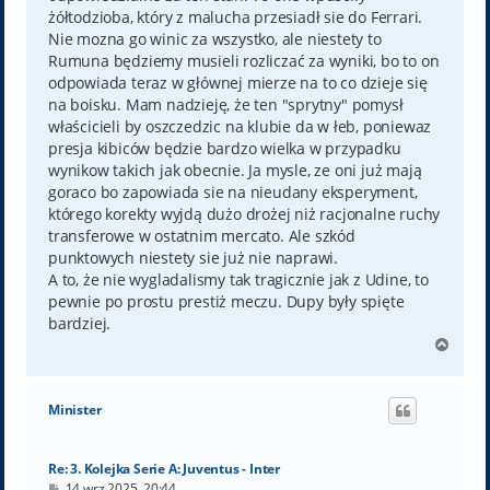
żółtodzioba, który z malucha przesiadł sie do Ferrari.
Nie mozna go winic za wszystko, ale niestety to
Rumuna będziemy musieli rozliczać za wyniki, bo to on
odpowiada teraz w głównej mierze na to co dzieje się
na boisku. Mam nadzieję, że ten "sprytny" pomysł
właścicieli by oszczedzic na klubie da w łeb, poniewaz
presja kibiców będzie bardzo wielka w przypadku
wynikow takich jak obecnie. Ja mysle, ze oni już mają
goraco bo zapowiada sie na nieudany eksperyment,
którego korekty wyjdą dużo drożej niż racjonalne ruchy
transferowe w ostatnim mercato. Ale szkód
punktowych niestety sie już nie naprawi.
A to, że nie wygladalismy tak tragicznie jak z Udine, to
pewnie po prostu prestiż meczu. Dupy były spięte
bardziej.
N
a
g
ó
Minister
r
ę
Re: 3. Kolejka Serie A: Juventus - Inter
P
14 wrz 2025, 20:44