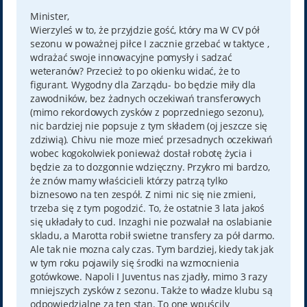
s
t
Minister,
Wierzyleś w to, że przyjdzie gość, który ma W CV pół
sezonu w poważnej piłce I zacznie grzebać w taktyce ,
wdrażać swoje innowacyjne pomysły i sadzać
weteranów? Przecież to po okienku widać, że to
figurant. Wygodny dla Zarządu- bo będzie miły dla
zawodników, bez żadnych oczekiwań transferowych
(mimo rekordowych zysków z poprzedniego sezonu),
nic bardziej nie popsuje z tym składem (oj jeszcze się
zdziwią). Chivu nie moze mieć przesadnych oczekiwań
wobec kogokolwiek ponieważ dostał robotę życia i
będzie za to dozgonnie wdzięczny. Przykro mi bardzo,
że znów mamy właścicieli którzy patrzą tylko
biznesowo na ten zespół. Z nimi nic się nie zmieni,
trzeba się z tym pogodzić. To, że ostatnie 3 lata jakoś
się układały to cud. Inzaghi nie pozwalał na oslabianie
skladu, a Marotta robił swietne transfery za pół darmo.
Ale tak nie mozna caly czas. Tym bardziej, kiedy tak jak
w tym roku pojawily się środki na wzmocnienia
gotówkowe. Napoli I Juventus nas zjadły, mimo 3 razy
mniejszych zysków z sezonu. Także to władze klubu są
odpowiedzialne za ten stan. To one wpuścily