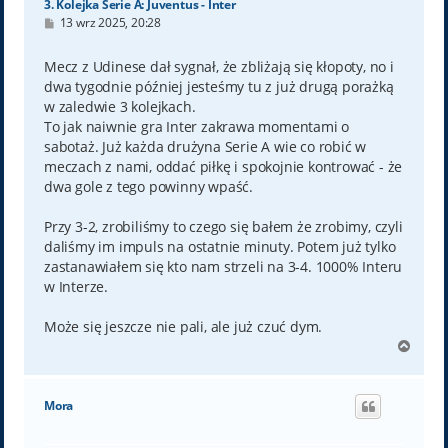
3. Kolejka Serie A: Juventus - Inter
P
13 wrz 2025, 20:28
o
s
t
Mecz z Udinese dał sygnał, że zbliżają się kłopoty, no i
dwa tygodnie później jesteśmy tu z już drugą porażką
w zaledwie 3 kolejkach.
To jak naiwnie gra Inter zakrawa momentami o
sabotaż. Już każda drużyna Serie A wie co robić w
meczach z nami, oddać piłkę i spokojnie kontrować - że
dwa gole z tego powinny wpaść.
Przy 3-2, zrobiliśmy to czego się bałem że zrobimy, czyli
daliśmy im impuls na ostatnie minuty. Potem już tylko
zastanawiałem się kto nam strzeli na 3-4. 1000% Interu
w Interze.
Może się jeszcze nie pali, ale już czuć dym.
N
a
g
ó
Mora
r
ę