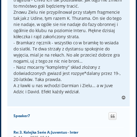
to mnóstwo goli będziemy tracić.
Znowu Zielu nie przypilnował przy stałym fragmencie
tak jak z Udine, tym razem K. Thurama. On sie do tego
nie nadaje, w ogóle sie nie nadaje do fazy obronnej i
ogólnie do klubu na poziomie Interu. Piękne dzisiaj
kółeczka i rajd zakończony strata.
- Bramkarz ręcznik - wszystko co w bramkę to wsiada
do siatki. Te dwa strzały z dystansu spokojnie do
wyjęcia, mial je na rekach. No ale przecież dobrze gra
nogami, uj z tego ze nic nie broni…
- Nasz mocarny “kompletny” skład złożony z
doświadczonych gwiazd jest rozpye*dalany przez 19-,
20-latków. Taka prawda.
A z ławki u nas wchodzi Darmian i Zielu… a w Juve
Adzic i David. Efekt każdy widział.
N
a
g
ó
Speaker7
r
ę
Re: 3. Kolejka Serie A: Juventus - Inter