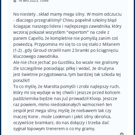
P
14 wrz 2025, 10:44
o
s
t
No niestety , skład mamy mega silny. W moim odczuciu
- dlaczego przegraliśmy? Chivu popełnił szkolny błąd
ściagajac naszego lidera i najlepszego zawodnika, który
wczoraj pokazał wszystkim "expertom" na czele z
panem Capello, że kompletnie nie pomyślą zanim coś
powiedzą. Przypomina mi się to co się stało z Milanem
(1-2) , gdy Giroud strzelił nam 2 bramki po ściągnięciu
kluczowego zawodnika.
Ale nie chce jechać po Gustliku, bo wcale nie gralismy
źle szczególnie posiadając piłkę i widać, że drużyna
jest świetnie przygotowana, tym bardziej tak szkoda tej
porażki!!
To co myślę, że Marotta pomyśli i zrobi najlepszy ruch,
który mi się wydaje w tej chwili i jeszcze przed końcem
października będzie nas już prowadził Kloop. Jeszcze
raz powiem, mimo niedoskonałych wzmocnień ten
zespół jest mega silny, myślę że niebawem tak czy
inaczej Kone , może Lookman i jakiś silny obrońca,
oczywiście bramkarz, do nas dołączy i trzeba dać
sygnał topowym trenerem o co my gramy.
N