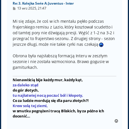
Re: 3. Kolejka Serie A: Juventus - Inter
P
13 wrz 2025, 21:47
o
s
t
Mi się zdaje, że coś w ich mentalu pękło podczas
frajerskiego remisu z Lazio, który kosztował scudetto i
od tamtej pory nie dźwigają presji. Wyjść z 1-2 na 3-2 i
przegrać to frajerstwo sezonu. Z drugiej strony - sezon
jeszcze długi, może nie takie cyrki nas czekają
Obrona była najsłabszą formacją Interu w zeszłym
sezonie i nie została wzmocniona. Brawo gogusie w
garniturkach.
Nienawiścią bije każdy mur, każdy kąt,
za daleko stąd
do gór złotych,
tu najłatwiej nocą poczuć ból i kłopoty,
Co za ludzie mordują się dla paru złotych?!
Krew solą tej ziemi,
w smutku pogrążeni tracą Bliskich, by za późno Ich
docenić...
N
a