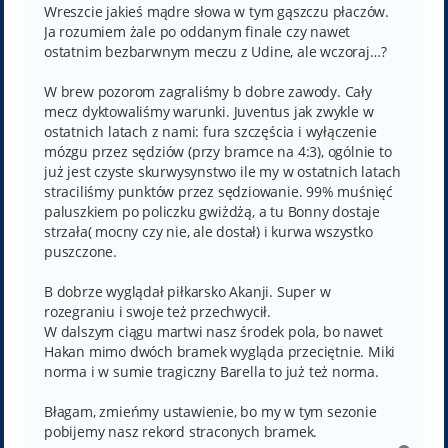
Wreszcie jakieś mądre słowa w tym gąszczu płaczów.
Ja rozumiem żale po oddanym finale czy nawet
ostatnim bezbarwnym meczu z Udine, ale wczoraj…?
W brew pozorom zagraliśmy b dobre zawody. Cały
mecz dyktowaliśmy warunki. Juventus jak zwykle w
ostatnich latach z nami: fura szczęścia i wyłączenie
mózgu przez sędziów (przy bramce na 4:3), ogólnie to
już jest czyste skurwysynstwo ile my w ostatnich latach
straciliśmy punktów przez sędziowanie. 99% muśnięć
paluszkiem po policzku gwiżdżą, a tu Bonny dostaje
strzała( mocny czy nie, ale dostał) i kurwa wszystko
puszczone.
B dobrze wyglądał piłkarsko Akanji. Super w
rozegraniu i swoje też przechwycił.
W dalszym ciągu martwi nasz środek pola, bo nawet
Hakan mimo dwóch bramek wygląda przeciętnie. Miki
norma i w sumie tragiczny Barella to już też norma.
Błagam, zmieńmy ustawienie, bo my w tym sezonie
pobijemy nasz rekord straconych bramek.