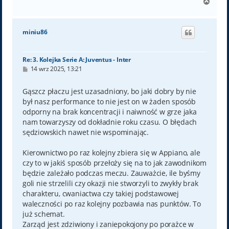
N
a
g
ó
miniu86
r
ę
Re: 3. Kolejka Serie A: Juventus - Inter
P
14 wrz 2025, 13:21
o
s
t
Gąszcz płaczu jest uzasadniony, bo jaki dobry by nie
był nasz performance to nie jest on w żaden sposób
odporny na brak koncentracji i naiwność w grze jaka
nam towarzyszy od dokładnie roku czasu. O błędach
sędziowskich nawet nie wspominając.
Kierownictwo po raz kolejny zbiera się w Appiano, ale
czy to w jakiś sposób przełoży się na to jak zawodnikom
będzie zależało podczas meczu. Zauważcie, ile byśmy
goli nie strzelili czy okazji nie stworzyli to zwykły brak
charakteru, cwaniactwa czy takiej podstawowej
waleczności po raz kolejny pozbawia nas punktów. To
już schemat.
Zarząd jest zdziwiony i zaniepokojony po porażce w