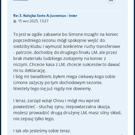
r
ę
Re: 3. Kolejka Serie A: Juventus - Inter
P
15 wrz 2025, 13:27
o
s
t
To jest w ogóle zabawne bo Simone Inzaghi na koniec
poprzedniego sezonu mógł spokojnie wejść do
siedziby klubu i wymusić konkretne ruchy transferowe
- patrzcie, dochodzę do drugiego finału LM, ale przez
brak materiału ludzkiego zostajemy na koniec z
niczym. Chcecie kasa z LM, chcecie sukcesów to dawać
mi tu deklarację.
I bóg mi świadkiem, byłem mega ciekawy kogo sobie
Limone zażyczy po tym dochodowym sezonie.
Niestety tego się już nigdy nie dowiemy.
I teraz, zarząd wziął Chivu i mógł mu wprost
powiedzieć - słuchaj synu, niepowtarzalna okazja,
możesz prowadzić drugą drużynę LM, masz silny skład,
nie zepsuj tylko tego.
I tak oto jesteśmy sobie teraz.