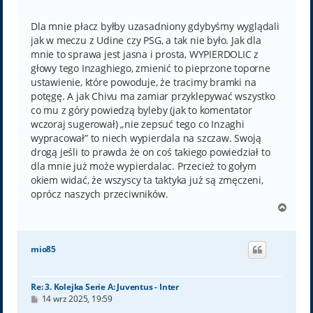
o
s
t
Dla mnie płacz byłby uzasadniony gdybyśmy wyglądali
jak w meczu z Udine czy PSG, a tak nie było. Jak dla
mnie to sprawa jest jasna i prosta, WYPIERDOLIC z
głowy tego Inzaghiego, zmienić to pieprzone toporne
ustawienie, które powoduje, że tracimy bramki na
potęgę. A jak Chivu ma zamiar przyklepywać wszystko
co mu z góry powiedzą byleby (jak to komentator
wczoraj sugerował) „nie zepsuć tego co Inzaghi
wypracował” to niech wypierdala na szczaw. Swoją
drogą jeśli to prawda że on coś takiego powiedział to
dla mnie już może wypierdalac. Przecież to gołym
okiem widać, że wszyscy ta taktyka już są zmęczeni,
oprócz naszych przeciwników.
N
a
g
ó
mio85
r
ę
Re: 3. Kolejka Serie A: Juventus - Inter
P
14 wrz 2025, 19:59
o