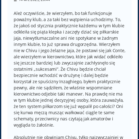
o
s
t
Ależ oczywiście, że wierzyłem, bo tak funkcjonuje
poważny klub, a za taki bez wątpienia uchodzimy. To,
że jakoś od stycznia praktycznie każdemu w tym klubie
odkleiła się piąta klepka i zaczęły dziać się piłkarskie
jaja, niewytłumaczalne ani nie spotykane w żadnym
innym klubie, to już sprawa drugorzędna. Wierzyłem
nie w Chivu i jego żelazne jaja, że postawi się jak Conte,
ale wierzyłem w kierownictwo, które jak widać odkleiło
się jeszcze bardziej lub zwyczajnie zachłysnęło się
ostatnimi „sukcesami”. Że Chivu będzie chciał
bezpiecznie wchodzić w drużynę i dalej będzie
korzystał ze spuścizny Inzaghiego, byłem praktycznie
pewny, ale nie sądziłem, że właśnie wspomniane
kierownictwo odjebie taki manewr. Na prawdę nie ma
w tym klubie jednej decyzyjnej osoby, która zauważyła,
że ten system piłkarzom się już wypalił po całości? Oni
się kurwa męczą musząc wałkować ciągle te same
schematy, przeciwnicy nas czytają jak amatorów i
wygląda to żałośnie.
Absolutnie nie obwiniam Chivu, tylko najzwyczajniej w