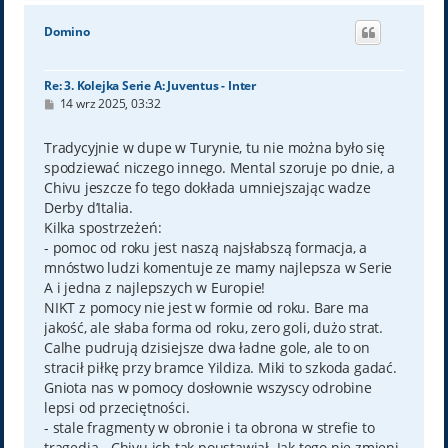
g
ó
Domino
r
ę
Re: 3. Kolejka Serie A: Juventus - Inter
P
14 wrz 2025, 03:32
o
s
t
Tradycyjnie w dupe w Turynie, tu nie można było się
spodziewać niczego innego. Mental szoruje po dnie, a
Chivu jeszcze fo tego dokłada umniejszając wadze
Derby d’Italia.
Kilka spostrzeżeń:
- pomoc od roku jest naszą najsłabszą formacja, a
mnóstwo ludzi komentuje ze mamy najlepsza w Serie
A i jedna z najlepszych w Europie!
NIKT z pomocy nie jest w formie od roku. Bare ma
jakość, ale słaba forma od roku, zero goli, dużo strat.
Calhe pudrują dzisiejsze dwa ładne gole, ale to on
stracił piłkę przy bramce Yildiza. Miki to szkoda gadać.
Gniota nas w pomocy dosłownie wszyscy odrobine
lepsi od przeciętności.
- stale fragmenty w obronie i ta obrona w strefie to
tragedia - Chivu ich tak poustawiał. Jak tego nie zmieni