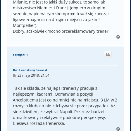
Milanie, nie jest to jakiś duży sukces, to samo jak
mistrzostwo Niemiec i Francji (dopiero w drugim
sezonie, w pierwszym skompromitował się kończąc
ligowe zmagania na drugim miejscu za jakimś
Montpellier).
Dobry, aczkolwiek mocno przereklamowany trener.
N
a
g
ó
sampam
r
ę
Re: Transfery Serie A
P
23 maja 2018, 21:54
o
s
t
Tak sie sklada, ze najlepsi trenerzy pracuja z
najlepszymi kadrami. Odmawianie pozycji
Ancelottiemu jest co najmniej nie na miejscu. 3 LM w 2
roznych klubach nie zdobywa sie przez przypadek. Az
sie zdziwilem, ze wybral Napoli. Przeciez budzet
umiarkowany i relatywnie podobne perspektywy.
Ciekawa roszada trenerska.
N