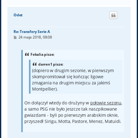
a
g
ó
Odet
r
ę
Re: Transfery Serie A
P
24 maja 2018, 08:08
o
s
t
Fekalia pisze:
darren1 pisze:
(dopiero w drugim sezonie, w pierwszym
skompromitował się kończąc ligowe
zmagania na drugim miejscu za jakimś
Montpellier).
On dołączył wtedy do drużyny w
połowie sezonu
,
a samo PSG nie było jeszcze tak naszpikowane
gwiazdami - byli po pierwszym arabskim oknie,
przyszedł Sirigu, Motta, Pastore, Menez, Matuidi.