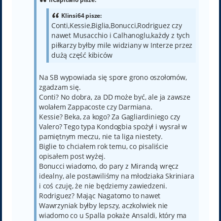
Klinsi64 pisze:
Conti,Kessie,Biglia,Bonucci,Rodriguez czy
nawet Musacchio i Calhanoglu,każdy z tych
piłkarzy byłby mile widziany w Interze przez
dużą część kibiców
Na SB wypowiada się spore grono oszołomów,
zgadzam się.
Conti? No dobra, za DD może być, ale ja zawsze
wolałem Zappacoste czy Darmiana.
Kessie? Beka, za kogo? Za Gagliardiniego czy
Valero? Tego typa Kondogbia spożył i wysrał w
pamiętnym meczu, nie ta liga niestety.
Biglie to chciałem rok temu, co pisaliście
opisałem post wyżej.
Bonucci wiadomo, do pary z Mirandą wręcz
idealny, ale postawiliśmy na młodziaka Skriniara
i coś czuję, że nie będziemy zawiedzeni.
Rodriguez? Mając Nagatomo to nawet
Wawrzyniak byłby lepszy, aczkolwiek nie
wiadomo co u Spalla pokaże Ansaldi, który ma