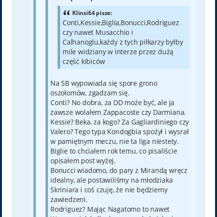
Klinsi64 pisze:
Conti,Kessie,Biglia,Bonucci,Rodriguez
czy nawet Musacchio i
Calhanoglu,każdy z tych piłkarzy byłby
mile widziany w Interze przez dużą
część kibiców
Na SB wypowiada się spore grono
oszołomów, zgadzam się.
Conti? No dobra, za DD może być, ale ja
zawsze wolałem Zappacoste czy Darmiana.
Kessie? Beka, za kogo? Za Gagliardiniego czy
Valero? Tego typa Kondogbia spożył i wysrał
w pamiętnym meczu, nie ta liga niestety.
Biglie to chciałem rok temu, co pisaliście
opisałem post wyżej.
Bonucci wiadomo, do pary z Mirandą wręcz
idealny, ale postawiliśmy na młodziaka
Skriniara i coś czuję, że nie będziemy
zawiedzeni.
Rodriguez? Mając Nagatomo to nawet