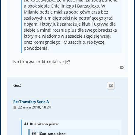
a obok siebie Chielliniego i Barzaglego. W
Milanie będzie miał za sobą gówniarza bez
szałowych umiejętności nie potrafiącego grać
nogami i który już szantażuje klub i ugrywa dla
siebie 6 mln(!) rocznie plus dla swego braciszka
który nie wiadomo w zasadzie skąd się wziął,
oraz Romagnolego i Musacchio. No życzę
powodzenia.
No i kurwa co, kto miał rację?
N
a
g
ó
Gość
r
ę
Re: Transfery Serie A
P
22 maja 2018, 18:24
o
s
t
IlCapitano pisze:
IlCapitano pisze: