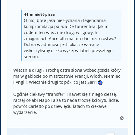
o
s
t
miniu86 pisze:
O mój boże jaka niesłychana i legendarna
kompromitacja pajaca De Laurentisa. Jakim
cudem ten wiecznie drugi w ligowych
zmaganiach Ancelotti ma mu dać mistrzostwo?
Dobra wiadomość jest taka, że właśnie
wskoczyliśmy oczko wyżej w tabeli przyszłego
sezonu.
Wiecznie drugi? Trochę ostre słowa wobec gościa który
ma w gablocie po mistrzostwie Francji, Włoch, Niemiec
i Anglii. Wiecznie drugi to póki co jest Sarri
Ogólnie ciekawy "transfer" i nawet się z niego cieszę,
raczej osłabi Napoli a za to nada trochę kolorytu lidze,
powrót Carletto po dziewięciu latach to ciekawe
wydarzenie.
N
a
g
ó