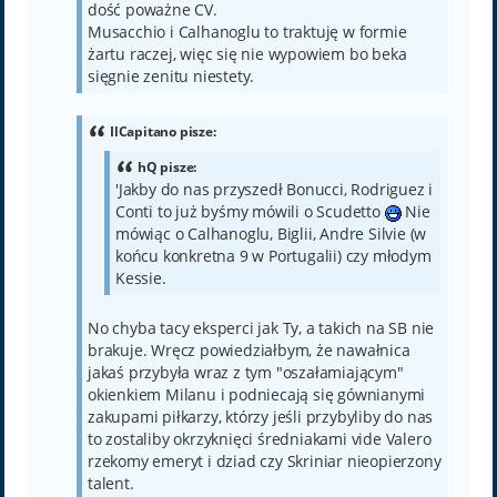
dość poważne CV.
Musacchio i Calhanoglu to traktuję w formie
żartu raczej, więc się nie wypowiem bo beka
sięgnie zenitu niestety.
IlCapitano pisze:
hQ pisze:
'Jakby do nas przyszedł Bonucci, Rodriguez i
Conti to już byśmy mówili o Scudetto
Nie
mówiąc o Calhanoglu, Biglii, Andre Silvie (w
końcu konkretna 9 w Portugalii) czy młodym
Kessie.
No chyba tacy eksperci jak Ty, a takich na SB nie
brakuje. Wręcz powiedziałbym, że nawałnica
jakaś przybyła wraz z tym "oszałamiającym"
okienkiem Milanu i podniecają się gównianymi
zakupami piłkarzy, którzy jeśli przybyliby do nas
to zostaliby okrzyknięci średniakami vide Valero
rzekomy emeryt i dziad czy Skriniar nieopierzony
talent.