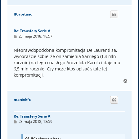
a
g
ó
IlCapitano
r
ę
Re: Transfery Serie A
P
23 maja 2018, 18:57
o
s
t
Nieprawdopodobna kompromitacja De Laurentiisa,
wyobraźcie sobie, że on zamienia Sarriego (1,4 mln
rocznie) na tego opasłego Anczelota Karola i daje mu
6,5 mln rocznie. Czy może ktoś opisać skalę tej
kompromitacji.
N
a
g
ó
maniekfci
r
ę
Re: Transfery Serie A
P
23 maja 2018, 18:59
o
s
t
IlCapitano pisze: