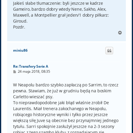
Jakieś słabe tłumaczenie: byli jeszcze w kadrze
Gameiro, bardzo dobry wtedy Nene, Sakho, Alex,
Maxwell, a Montpellier grał jeden/1 dobry piłkarz:
Giroud.
Pozdr.
N
a
g
ó
miniu86
r
ę
Re: Transfery Serie A
P
24 maja 2018, 08:35
o
s
t
W Neapolu bardzo szybko zapłaczą po Sarrim, to rzecz
pewna. Stawiam, że już w grudniu będą na boskim
Carletto wieszać psy.
To nieprawdopodobne jaki błąd właśnie zrobił De
Laurentis. Miał trenera zakochanego w Neapolu,
robiącego historyczne wyniki i tylko przez jeszcze
większą siłę Juve są obecnie bez przynajmniej jednego
tytułu. Sarri spokojnie zasłużył jeszcze na 2-3 sezony
robiąc z tego szambo klubu z rozpadającym się