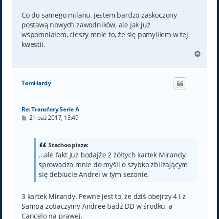
Co do samego milanu, jestem bardzo zaskoczony
postawą nowych zawodników, ale jak już
wspomniałem, cieszy mnie to, że się pomyliłem w tej
kwestii.
N
a
g
ó
TomHardy
r
ę
Re: Transfery Serie A
P
21 paź 2017, 13:49
o
s
t
Stachoo pisze:
...ale fakt już bodajże 2 żółtych kartek Mirandy
sprowadza mnie do myśli o szybko zbliżającym
się debiucie Andrei w tym sezonie.
3 kartek Mirandy. Pewne jest to, że dziś obejrzy 4 i z
Sampą zobaczymy Andree bądź DD w środku, a
Cancelo na prawej.