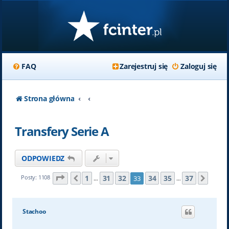
FAQ
Zarejestruj się
Zaloguj się
Strona główna
Transfery Serie A
ODPOWIEDZ
Strona
33
z
37
1
31
32
34
35
37
Posty: 1108
33
Poprzednia
Nast
…
…
Stachoo