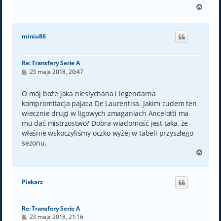
N
a
g
ó
miniu86
r
ę
Re: Transfery Serie A
P
23 maja 2018, 20:47
o
s
t
O mój boże jaka niesłychana i legendarna
kompromitacja pajaca De Laurentisa. Jakim cudem ten
wiecznie drugi w ligowych zmaganiach Ancelotti ma
mu dać mistrzostwo? Dobra wiadomość jest taka, że
właśnie wskoczyliśmy oczko wyżej w tabeli przyszłego
sezonu.
N
a
g
ó
Piekarz
r
ę
Re: Transfery Serie A
P
23 maja 2018, 21:16