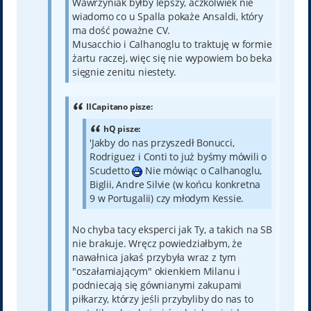
Wawrzyniak byłby lepszy, aczkolwiek nie
wiadomo co u Spalla pokaże Ansaldi, który
ma dość poważne CV.
Musacchio i Calhanoglu to traktuję w formie
żartu raczej, więc się nie wypowiem bo beka
sięgnie zenitu niestety.
IlCapitano pisze:
hQ pisze:
'Jakby do nas przyszedł Bonucci,
Rodriguez i Conti to już byśmy mówili o
Scudetto
Nie mówiąc o Calhanoglu,
Biglii, Andre Silvie (w końcu konkretna
9 w Portugalii) czy młodym Kessie.
No chyba tacy eksperci jak Ty, a takich na SB
nie brakuje. Wręcz powiedziałbym, że
nawałnica jakaś przybyła wraz z tym
"oszałamiającym" okienkiem Milanu i
podniecają się gównianymi zakupami
piłkarzy, którzy jeśli przybyliby do nas to