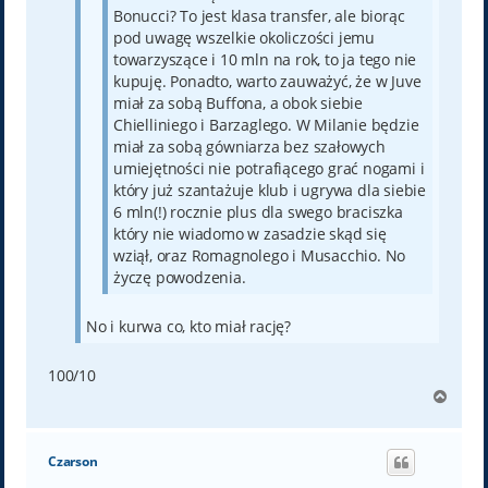
Bonucci? To jest klasa transfer, ale biorąc
pod uwagę wszelkie okoliczości jemu
towarzyszące i 10 mln na rok, to ja tego nie
kupuję. Ponadto, warto zauważyć, że w Juve
miał za sobą Buffona, a obok siebie
Chielliniego i Barzaglego. W Milanie będzie
miał za sobą gówniarza bez szałowych
umiejętności nie potrafiącego grać nogami i
który już szantażuje klub i ugrywa dla siebie
6 mln(!) rocznie plus dla swego braciszka
który nie wiadomo w zasadzie skąd się
wziął, oraz Romagnolego i Musacchio. No
życzę powodzenia.
No i kurwa co, kto miał rację?
100/10
N
a
g
ó
Czarson
r