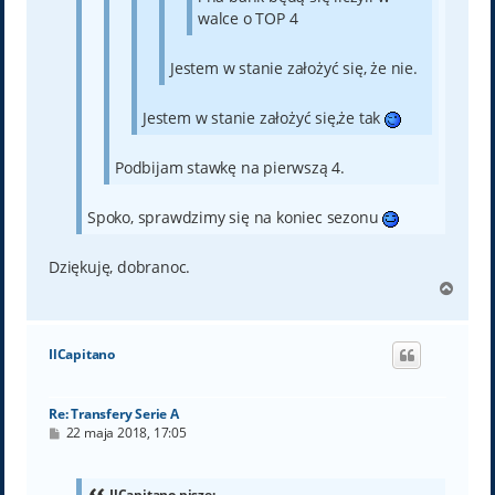
walce o TOP 4
Jestem w stanie założyć się, że nie.
Jestem w stanie założyć się,że tak
Podbijam stawkę na pierwszą 4.
Spoko, sprawdzimy się na koniec sezonu
Dziękuję, dobranoc.
N
a
g
ó
IlCapitano
r
ę
Re: Transfery Serie A
P
22 maja 2018, 17:05
o
s
t
IlCapitano pisze: