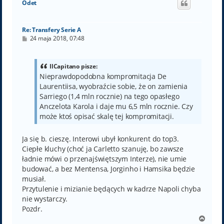
Odet
r
ę
Re: Transfery Serie A
P
24 maja 2018, 07:48
o
s
t
IlCapitano pisze:
Nieprawdopodobna kompromitacja De
Laurentiisa, wyobraźcie sobie, że on zamienia
Sarriego (1,4 mln rocznie) na tego opasłego
Anczelota Karola i daje mu 6,5 mln rocznie. Czy
może ktoś opisać skalę tej kompromitacji.
Ja się b. cieszę. Interowi ubył konkurent do top3.
Ciepłe kluchy (choć ja Carletto szanuję, bo zawsze
ładnie mówi o przenajświętszym Interze), nie umie
budować, a bez Mentensa, Jorginho i Hamsika będzie
musiał.
Przytulenie i mizianie będących w kadrze Napoli chyba
nie wystarczy.
Pozdr.
N