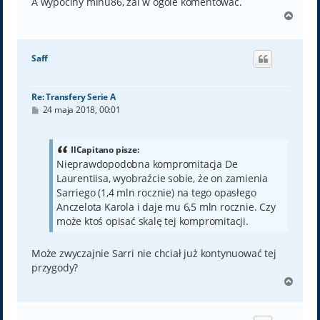
A wypociny minu86, żal w ogóle komentować.
N
a
g
ó
Saff
r
ę
Re: Transfery Serie A
P
24 maja 2018, 00:01
o
s
t
IlCapitano pisze:
Nieprawdopodobna kompromitacja De
Laurentiisa, wyobraźcie sobie, że on zamienia
Sarriego (1,4 mln rocznie) na tego opasłego
Anczelota Karola i daje mu 6,5 mln rocznie. Czy
może ktoś opisać skalę tej kompromitacji.
Może zwyczajnie Sarri nie chciał już kontynuować tej
przygody?
N
a
g
ó