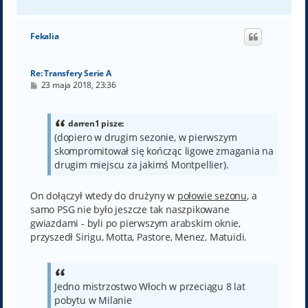
a
g
ó
Fekalia
r
ę
Re: Transfery Serie A
P
23 maja 2018, 23:36
o
s
t
darren1 pisze:
(dopiero w drugim sezonie, w pierwszym
skompromitował się kończąc ligowe zmagania na
drugim miejscu za jakimś Montpellier).
On dołączył wtedy do drużyny w
połowie sezonu
, a
samo PSG nie było jeszcze tak naszpikowane
gwiazdami - byli po pierwszym arabskim oknie,
przyszedł Sirigu, Motta, Pastore, Menez, Matuidi.
Jedno mistrzostwo Włoch w przeciągu 8 lat
pobytu w Milanie