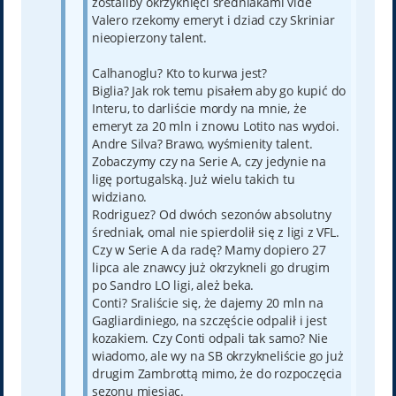
zostaliby okrzyknięci średniakami vide
Valero rzekomy emeryt i dziad czy Skriniar
nieopierzony talent.
Calhanoglu? Kto to kurwa jest?
Biglia? Jak rok temu pisałem aby go kupić do
Interu, to darliście mordy na mnie, że
emeryt za 20 mln i znowu Lotito nas wydoi.
Andre Silva? Brawo, wyśmienity talent.
Zobaczymy czy na Serie A, czy jedynie na
ligę portugalską. Już wielu takich tu
widziano.
Rodriguez? Od dwóch sezonów absolutny
średniak, omal nie spierdolił się z ligi z VFL.
Czy w Serie A da radę? Mamy dopiero 27
lipca ale znawcy już okrzykneli go drugim
po Sandro LO ligi, ależ beka.
Conti? Sraliście się, że dajemy 20 mln na
Gagliardiniego, na szczęście odpalił i jest
kozakiem. Czy Conti odpali tak samo? Nie
wiadomo, ale wy na SB okrzykneliście go już
drugim Zambrottą mimo, że do rozpoczęcia
sezonu miesiąc.