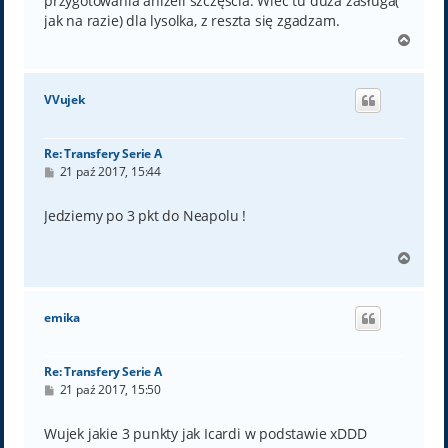
przygotowania aniżeli szczęścia. Wiec tu duża zasługa(
jak na razie) dla lysolka, z reszta się zgadzam.
N
a
g
ó
VVujek
r
ę
Re: Transfery Serie A
P
21 paź 2017, 15:44
o
s
t
Jedziemy po 3 pkt do Neapolu !
N
a
g
ó
emika
r
ę
Re: Transfery Serie A
P
21 paź 2017, 15:50
o
s
t
Wujek jakie 3 punkty jak Icardi w podstawie xDDD