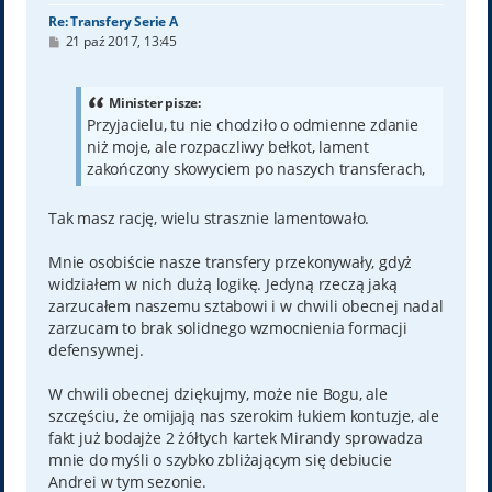
Re: Transfery Serie A
P
21 paź 2017, 13:45
o
s
t
Minister pisze:
Przyjacielu, tu nie chodziło o odmienne zdanie
niż moje, ale rozpaczliwy bełkot, lament
zakończony skowyciem po naszych transferach,
Tak masz rację, wielu strasznie lamentowało.
Mnie osobiście nasze transfery przekonywały, gdyż
widziałem w nich dużą logikę. Jedyną rzeczą jaką
zarzucałem naszemu sztabowi i w chwili obecnej nadal
zarzucam to brak solidnego wzmocnienia formacji
defensywnej.
W chwili obecnej dziękujmy, może nie Bogu, ale
szczęściu, że omijają nas szerokim łukiem kontuzje, ale
fakt już bodajże 2 żółtych kartek Mirandy sprowadza
mnie do myśli o szybko zbliżającym się debiucie
Andrei w tym sezonie.