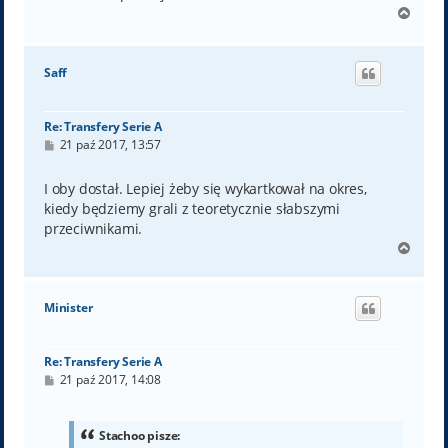
N
a
g
ó
Saff
r
ę
Re: Transfery Serie A
P
21 paź 2017, 13:57
o
s
t
I oby dostał. Lepiej żeby się wykartkował na okres,
kiedy będziemy grali z teoretycznie słabszymi
przeciwnikami.
N
a
g
ó
Minister
r
ę
Re: Transfery Serie A
P
21 paź 2017, 14:08
o
s
t
Stachoo pisze: