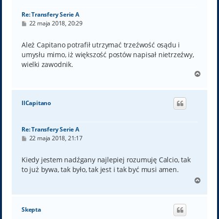
ę
Re: Transfery Serie A
P
22 maja 2018, 20:29
o
s
t
Ależ Capitano potrafił utrzymać trzeźwość osądu i
umysłu mimo, iż większość postów napisał nietrzeźwy,
wielki zawodnik.
N
a
g
ó
IlCapitano
r
ę
Re: Transfery Serie A
P
22 maja 2018, 21:17
o
s
t
Kiedy jestem nadźgany najlepiej rozumuję Calcio, tak
to już bywa, tak było, tak jest i tak być musi amen.
N
a
g
ó
Skepta
r