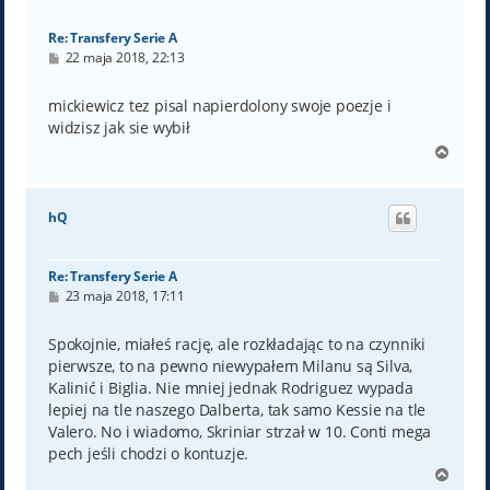
ę
Re: Transfery Serie A
P
22 maja 2018, 22:13
o
s
t
mickiewicz tez pisal napierdolony swoje poezje i
widzisz jak sie wybił
N
a
g
ó
hQ
r
ę
Re: Transfery Serie A
P
23 maja 2018, 17:11
o
s
t
Spokojnie, miałeś rację, ale rozkładając to na czynniki
pierwsze, to na pewno niewypałem Milanu są Silva,
Kalinić i Biglia. Nie mniej jednak Rodriguez wypada
lepiej na tle naszego Dalberta, tak samo Kessie na tle
Valero. No i wiadomo, Skriniar strzał w 10. Conti mega
pech jeśli chodzi o kontuzje.
N