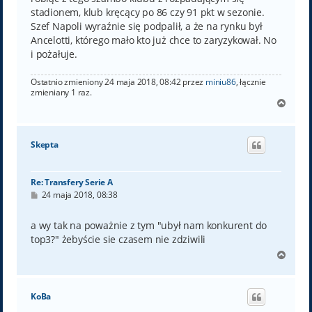
stadionem, klub kręcący po 86 czy 91 pkt w sezonie.
Szef Napoli wyraźnie się podpalił, a że na rynku był
Ancelotti, którego mało kto już chce to zaryzykował. No
i pożałuje.
Ostatnio zmieniony 24 maja 2018, 08:42 przez
miniu86
, łącznie
zmieniany 1 raz.
N
a
g
ó
Skepta
r
ę
Re: Transfery Serie A
P
24 maja 2018, 08:38
o
s
t
a wy tak na poważnie z tym "ubył nam konkurent do
top3?" żebyście sie czasem nie zdziwili
N
a
g
ó
KoBa
r