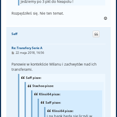
Jedziemy po 3 pkt do Neapolu !
Rozpędziłeś się. Nie ten temat.
N
a
g
ó
Saff
r
ę
Re: Transfery Serie A
P
22 maja 2018, 16:56
o
s
t
Panowie w kontekście Milanu i zachwytów nad ich
transferami.
Saff pisze:
Stachoo pisze:
Klinsi64 pisze:
Saff pisze:
Klinsi64 pisze:
i na bank będą się liczyli w