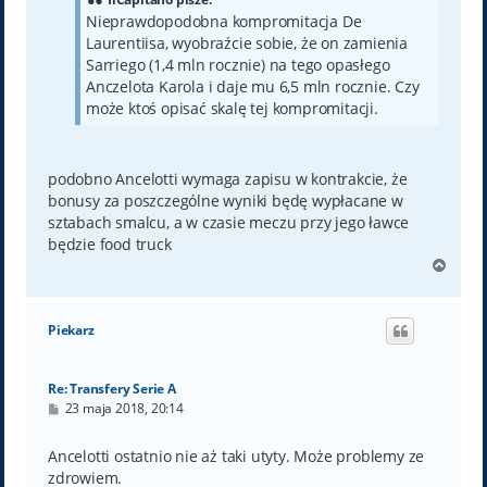
Nieprawdopodobna kompromitacja De
Laurentiisa, wyobraźcie sobie, że on zamienia
Sarriego (1,4 mln rocznie) na tego opasłego
Anczelota Karola i daje mu 6,5 mln rocznie. Czy
może ktoś opisać skalę tej kompromitacji.
podobno Ancelotti wymaga zapisu w kontrakcie, że
bonusy za poszczególne wyniki będę wypłacane w
sztabach smalcu, a w czasie meczu przy jego ławce
będzie food truck
N
a
g
ó
Piekarz
r
ę
Re: Transfery Serie A
P
23 maja 2018, 20:14
o
s
t
Ancelotti ostatnio nie aż taki utyty. Może problemy ze
zdrowiem.