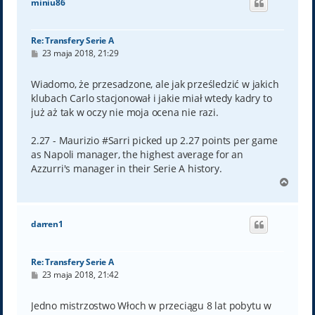
miniu86
r
ę
Re: Transfery Serie A
P
23 maja 2018, 21:29
o
s
t
Wiadomo, że przesadzone, ale jak prześledzić w jakich
klubach Carlo stacjonował i jakie miał wtedy kadry to
już aż tak w oczy nie moja ocena nie razi.
2.27 - Maurizio #Sarri picked up 2.27 points per game
as Napoli manager, the highest average for an
Azzurri's manager in their Serie A history.
N
a
g
ó
darren1
r
ę
Re: Transfery Serie A
P
23 maja 2018, 21:42
o
s
t
Jedno mistrzostwo Włoch w przeciągu 8 lat pobytu w