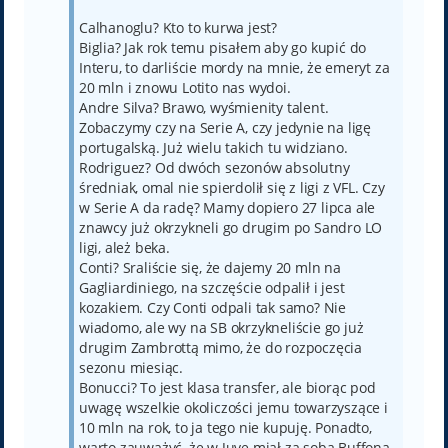
Calhanoglu? Kto to kurwa jest?
Biglia? Jak rok temu pisałem aby go kupić do
Interu, to darliście mordy na mnie, że emeryt za
20 mln i znowu Lotito nas wydoi.
Andre Silva? Brawo, wyśmienity talent.
Zobaczymy czy na Serie A, czy jedynie na ligę
portugalską. Już wielu takich tu widziano.
Rodriguez? Od dwóch sezonów absolutny
średniak, omal nie spierdolił się z ligi z VFL. Czy
w Serie A da radę? Mamy dopiero 27 lipca ale
znawcy już okrzykneli go drugim po Sandro LO
ligi, ależ beka.
Conti? Sraliście się, że dajemy 20 mln na
Gagliardiniego, na szczęście odpalił i jest
kozakiem. Czy Conti odpali tak samo? Nie
wiadomo, ale wy na SB okrzykneliście go już
drugim Zambrottą mimo, że do rozpoczęcia
sezonu miesiąc.
Bonucci? To jest klasa transfer, ale biorąc pod
uwagę wszelkie okoliczości jemu towarzyszące i
10 mln na rok, to ja tego nie kupuję. Ponadto,
warto zauważyć, że w Juve miał za sobą Buffona,