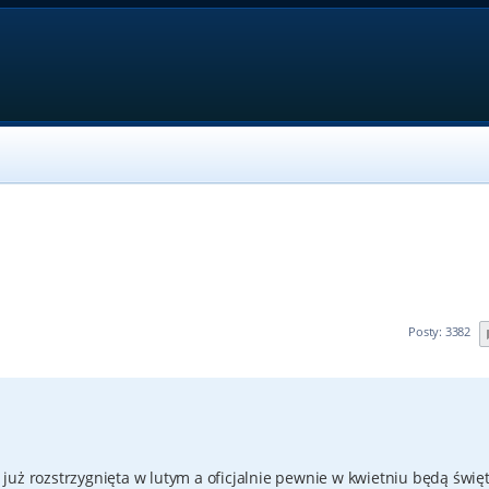
Posty: 3382
st już rozstrzygnięta w lutym a oficjalnie pewnie w kwietniu będą świ