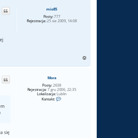
ó
mio85
r
ę
Posty:
777
Rejestracja:
25 sie 2009, 14:08
ej
N
a
g
ó
Mora
r
ę
Posty:
2638
Rejestracja:
7 gru 2006, 22:35
Lokalizacja:
Lublin
S
Kontakt:
k
tem
o
n
m
t
a
k
t
a się
u
j