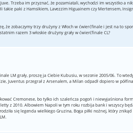
 Juve. Trzeba im przyznać, że pozamiatali, wychodzi im wszystko a nik
mieli takie paki z Hamsikiem, Lavezzim Higuainem czy Mertensem, Insig
zę, że zobaczymy trzy drużyny z Włoch w ćwierćfinale i jest na to spo
statnim razem 3 włoskie drużyny grały w ćwierćfinale CL?
finale LM grały, proszę ja Ciebie Kubusiu, w sezonie 2005/06. To wted
dzie, Juventus przegrał z Arsenalem, a Milan odpadł dopiero w półfina
iękować Cremonese, bo tylko ich szaleńcza pogoń i niewyjaśniona for
letty z 2010. Albowiem Napoli w tym roku rozbija bank i wszyscy będ
dziła się legenda wielkiego Gruzina, Boga piłki nożnej, który znikąd
 LM.