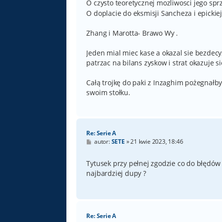
O czysto teoretycznej mozliwosci jego sp
O doplacie do eksmisji Sancheza i epicki
Zhang i Marotta- Brawo Wy .
Jeden mial miec kase a okazal sie bezdec
patrzac na bilans zyskow i strat okazuje
Całą trojkę do paki z Inzaghim pożegnałb
swoim stołku.
Re: Serie A
P
autor:
SETE
»
21 kwie 2023, 18:46
o
s
t
Tytusek przy pełnej zgodzie co do błędów
najbardziej dupy ?
Re: Serie A