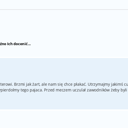
źno Ich docenić...
Interowi. Brzmi jak żart, ale nam się chce płakać. Utrzymajmy jakimś 
 wypierdolmy tego pajaca. Przed meczem uczulał zawodników żeby byli