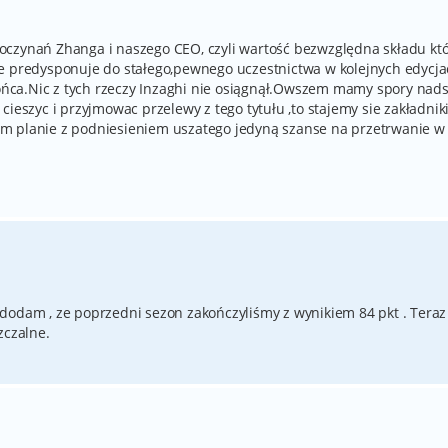
oczynań Zhanga i naszego CEO, czyli wartość bezwzględna składu kt
ie predysponuje do stałego,pewnego uczestnictwa w kolejnych edycj
 końca.Nic z tych rzeczy Inzaghi nie osiągnął.Owszem mamy spory nad
cieszyc i przyjmowac przelewy z tego tytułu ,to stajemy sie zakładni
m planie z podniesieniem uszatego jedyną szanse na przetrwanie w 
dodam , ze poprzedni sezon zakończyliśmy z wynikiem 84 pkt . Teraz
zczalne.