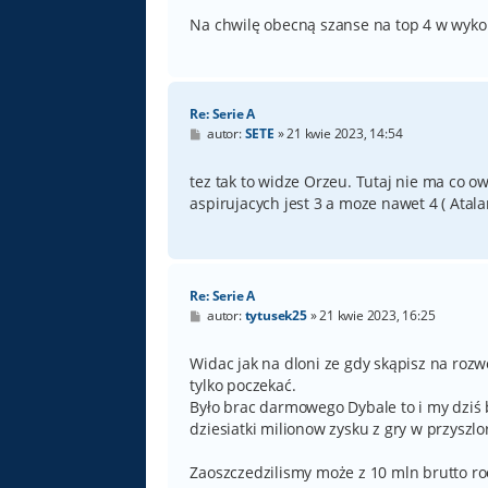
Na chwilę obecną szanse na top 4 w wykona
Re: Serie A
P
autor:
SETE
»
21 kwie 2023, 14:54
o
s
t
tez tak to widze Orzeu. Tutaj nie ma co o
aspirujacych jest 3 a moze nawet 4 ( Atala
Re: Serie A
P
autor:
tytusek25
»
21 kwie 2023, 16:25
o
s
t
Widac jak na dloni ze gdy skąpisz na rozwó
tylko poczekać.
Było brac darmowego Dybale to i my dziś 
dziesiatki milionow zysku z gry w przysz
Zaoszczedzilismy może z 10 mln brutto roc