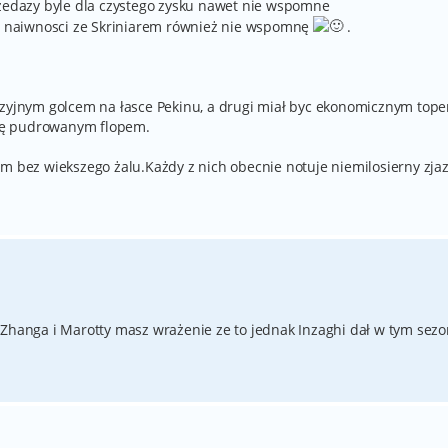
rzedazy byle dla czystego zysku nawet nie wspomne
ej naiwnosci ze Skriniarem również nie wspomnę
.
yzyjnym golcem na łasce Pekinu, a drugi miał byc ekonomicznym top
 się pudrowanym flopem.
ym bez wiekszego żalu.Każdy z nich obecnie notuje niemilosierny zja
 Zhanga i Marotty masz wrażenie ze to jednak Inzaghi dał w tym sezo