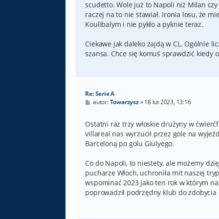
scudetto. Wole już to Napoli niż Milan czy
raczej na to nie stawiał. Ironia losu, że 
Koulibalym i nie pykło a pyknie teraz.
Ciekawe jak daleko zajdą w CL. Ogólnie lic
szansa. Chce się komuś sprawdzić kiedy o
Re: Serie A
P
autor:
Towarzysz
»
18 lut 2023, 13:16
o
s
t
Ostatni raz trzy włoskie drużyny w ćwierć
villareal nas wyrzucił przez gole na wyjeź
Barceloną po golu Giulyego.
Co do Napoli, to niestety, ale możemy dz
pucharze Włoch, uchroniła mit naszej tryp
wspominać 2023 jako ten rok w którym naro
poprowadził podrzędny klub do zdobycia