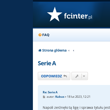
FAQ
Strona główna
Serie A
ODPOWIEDZ
Re: Serie A
P
autor:
Kubus
»
18 lut 2023, 12:21
o
s
t
Napoli zerżnęło tą ligę i sprawa tytułu je