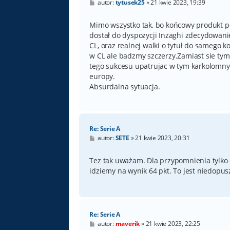
P
autor:
tytusek25
»
21 kwie 2023, 19:39
o
s
t
Mimo wszystko tak, bo końcowy produkt p
dostał do dyspozycji Inzaghi zdecydowan
CL, oraz realnej walki o tytuł do samego
w CL ale badzmy szczerzy.Zamiast sie tym 
tego sukcesu upatrujac w tym karkolomny
europy.
Absurdalna sytuacja.
Re: Serie A
P
autor:
SETE
»
21 kwie 2023, 20:31
o
s
t
Tez tak uważam. Dla przypomnienia tylko 
idziemy na wynik 64 pkt. To jest niedopus
Re: Serie A
P
autor:
maverik
»
21 kwie 2023, 22:25