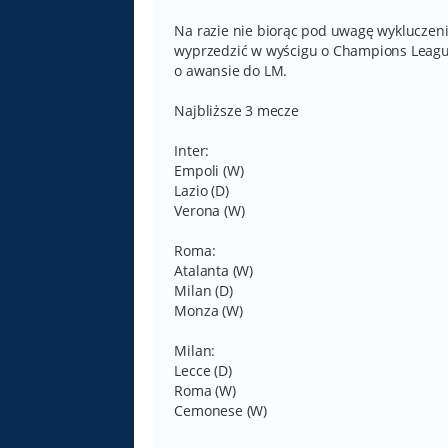
s
t
Na razie nie biorąc pod uwagę wykluczeni
wyprzedzić w wyścigu o Champions Leagu
o awansie do LM.
Najbliższe 3 mecze
Inter:
Empoli (W)
Lazio (D)
Verona (W)
Roma:
Atalanta (W)
Milan (D)
Monza (W)
Milan:
Lecce (D)
Roma (W)
Cemonese (W)