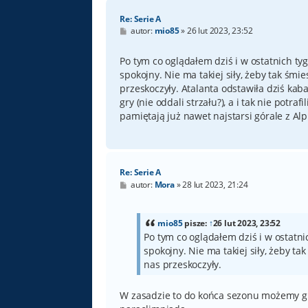
Re: Serie A
P
autor:
mio85
»
26 lut 2023, 23:52
o
s
t
Po tym co oglądałem dziś i w ostatnich tyg
spokojny. Nie ma takiej siły, żeby tak ś
przeskoczyły. Atalanta odstawiła dziś kaba
gry (nie oddali strzału?), a i tak nie potr
pamiętają już nawet najstarsi górale z Al
Re: Serie A
P
autor:
Mora
»
28 lut 2023, 21:24
o
s
t
mio85
pisze:
↑
26 lut 2023, 23:52
Po tym co oglądałem dziś i w ostatnic
spokojny. Nie ma takiej siły, żeby
nas przeskoczyły.
W zasadzie to do końca sezonu możemy gra