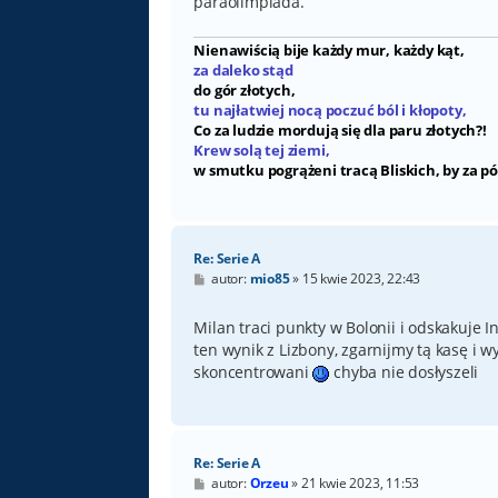
paraolimpiada.
Nienawiścią bije każdy mur, każdy kąt,
za daleko stąd
do gór złotych,
tu najłatwiej nocą poczuć ból i kłopoty,
Co za ludzie mordują się dla paru złotych?!
Krew solą tej ziemi,
w smutku pogrążeni tracą Bliskich, by za pó
Re: Serie A
P
autor:
mio85
»
15 kwie 2023, 22:43
o
s
t
Milan traci punkty w Bolonii i odskakuje 
ten wynik z Lizbony, zgarnijmy tą kasę i
skoncentrowani
chyba nie dosłyszeli
Re: Serie A
P
autor:
Orzeu
»
21 kwie 2023, 11:53
o