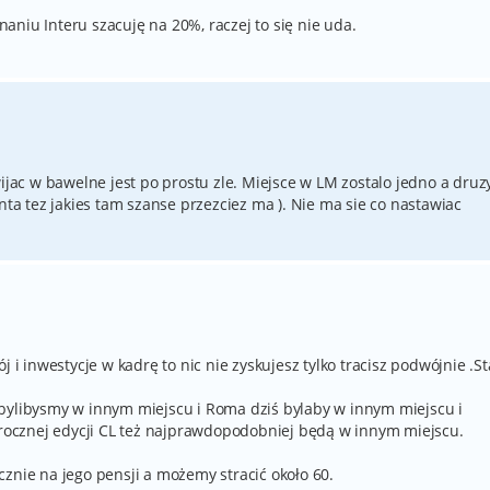
niu Interu szacuję na 20%, raczej to się nie uda.
wijac w bawelne jest po prostu zle. Miejsce w LM zostalo jedno a druz
nta tez jakies tam szanse przezciez ma ). Nie ma sie co nastawiac
j i inwestycje w kadrę to nic nie zyskujesz tylko tracisz podwójnie .St
bylibysmy w innym miejscu i Roma dziś bylaby w innym miejscu i
lorocznej edycji CL też najprawdopodobniej będą w innym miejscu.
znie na jego pensji a możemy stracić około 60.