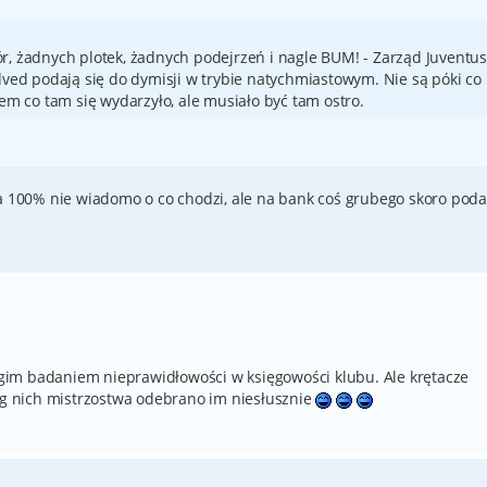
, żadnych plotek, żadnych podejrzeń i nagle BUM! - Zarząd Juventus
dved podają się do dymisji w trybie natychmiastowym. Nie są póki co
em co tam się wydarzyło, ale musiało być tam ostro.
na 100% nie wiadomo o co chodzi, ale na bank coś grubego skoro poda
im badaniem nieprawidłowości w księgowości klubu. Ale krętacze
 wg nich mistrzostwa odebrano im niesłusznie