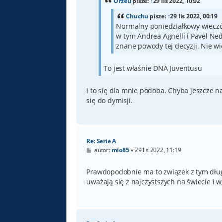
Orzeu
pisze:
↑
29 lis 2022, 10:02
Chuchu
pisze:
↑
29 lis 2022, 00:19
Normalny poniedziałkowy wieczór
w tym Andrea Agnelli i Pavel Ne
znane powody tej decyzji. Nie wi
To jest właśnie DNA Juventusu
I to się dla mnie podoba. Chyba jeszcze 
się do dymisji.
Re: Serie A
P
autor:
mio85
»
29 lis 2022, 11:19
o
s
t
Prawdopodobnie ma to związek z tym dług
uważają się z najczystszych na świecie i