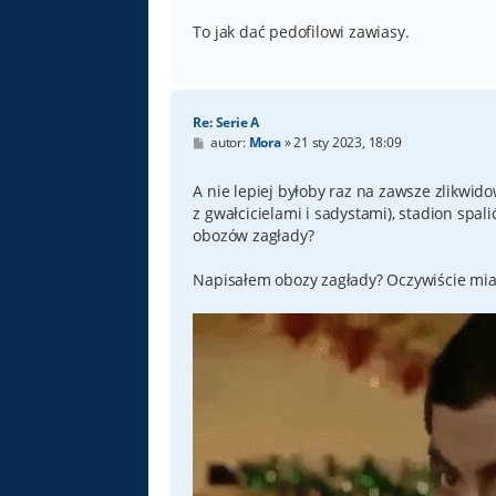
To jak dać pedofilowi zawiasy.
Re: Serie A
P
autor:
Mora
»
21 sty 2023, 18:09
o
s
t
A nie lepiej byłoby raz na zawsze zlikwido
z gwałcicielami i sadystami), stadion spali
obozów zagłady?
Napisałem obozy zagłady? Oczywiście mia