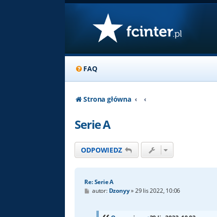
FAQ
Strona główna
Serie A
ODPOWIEDZ
Re: Serie A
P
autor:
Dzonyy
»
29 lis 2022, 10:06
o
s
t