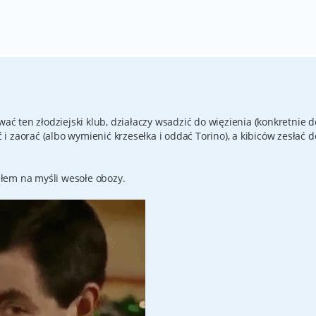
wać ten złodziejski klub, działaczy wsadzić do więzienia (konkretnie d
ć i zaorać (albo wymienić krzesełka i oddać Torino), a kibiców zesłać d
łem na myśli wesołe obozy.