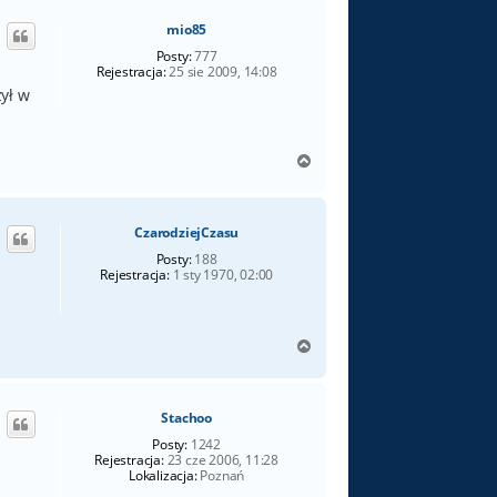
ó
a
mio85
r
ę
Posty:
777
Rejestracja:
25 sie 2009, 14:08
zył w
N
a
g
ó
CzarodziejCzasu
r
ę
Posty:
188
Rejestracja:
1 sty 1970, 02:00
N
a
g
ó
Stachoo
r
ę
Posty:
1242
Rejestracja:
23 cze 2006, 11:28
Lokalizacja:
Poznań