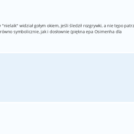
"nielaik" widział gołym okiem, jeśli śledził rozgrywki, a nie tępo patr
arówno symbolicznie, jak i dosłownie (piękna epa Osimenha dla