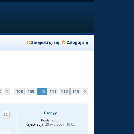
Zarejestruj się
Zaloguj się
rona
110
z
113
1
108
109
111
112
113
110
Poprzednia
Następna
…
Dzonyy
Posty:
2055
Rejestracja:
28 wrz 2007, 19:05