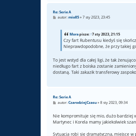
Re: Serie A
P
autor:
mio85
»
7 sty 2023, 23:45
o
s
t
Mora
pisze:
↑
7 sty 2023, 21:15
Czy fart Rubentusu kiedyś się skońc
Nieprawdopodobne, że przy takiej g
To jest wstyd dla całej ligi, że tak żenują
niedługo fart z boiska zostanie zamienio
dostaną. Taki zakazik transferowy zaspok
Re: Serie A
P
autor:
CzarodziejCzasu
»
8 sty 2023, 09:34
o
s
t
Nie kompromituje się mio, dużo bardziej w
Martynec i Korela mamy jakiekolwiek szan
Sytuacja robi się dramatyczna, miejsce w 