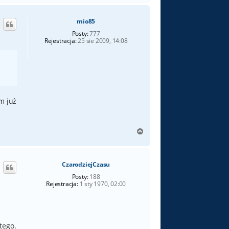
g
ó
mio85
r
ę
Posty:
777
Rejestracja:
25 sie 2009, 14:08
ym już
N
a
g
ó
CzarodziejCzasu
r
ę
Posty:
188
Rejestracja:
1 sty 1970, 02:00
tego.