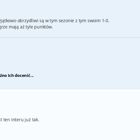
yjątkowo obrzydliwi są w tym sezonie z tym swoim 1-0.
rze mają aż tyle punktów.
źno Ich docenić...
 ten Interu już tak.