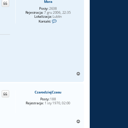
Mora
r
ę
Posty:
2638
Rejestracja:
7 gru 2006, 22:35
Lokalizacja:
Lublin
S
Kontakt:
k
o
n
t
a
k
t
u
j
s
i
ę
z
N
M
a
o
g
r
ó
a
CzarodziejCzasu
r
ę
Posty:
188
Rejestracja:
1 sty 1970, 02:00
N
a