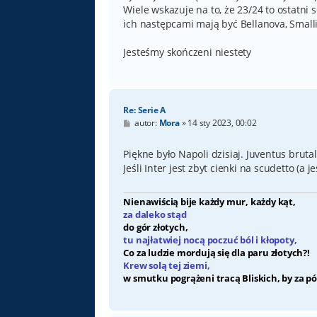
Wiele wskazuje na to, że 23/24 to ostatni 
ich następcami mają być Bellanova, Smal
Jesteśmy skończeni niestety
Re: Serie A
P
autor:
Mora
»
14 sty 2023, 00:02
o
s
t
Piękne było Napoli dzisiaj. Juventus bruta
Jeśli Inter jest zbyt cienki na scudetto (a 
Nienawiścią bije każdy mur, każdy kąt,
za daleko stąd
do gór złotych,
tu najłatwiej nocą poczuć ból i kłopoty,
Co za ludzie mordują się dla paru złotych?!
Krew solą tej ziemi,
w smutku pogrążeni tracą Bliskich, by za pó