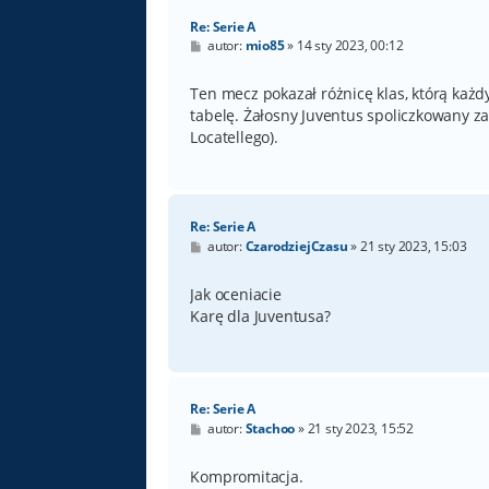
Re: Serie A
P
autor:
mio85
»
14 sty 2023, 00:12
o
s
t
Ten mecz pokazał różnicę klas, którą każdy 
tabelę. Żałosny Juventus spoliczkowany z
Locatellego).
Re: Serie A
P
autor:
CzarodziejCzasu
»
21 sty 2023, 15:03
o
s
t
Jak oceniacie
Karę dla Juventusa?
Re: Serie A
P
autor:
Stachoo
»
21 sty 2023, 15:52
o
s
t
Kompromitacja.