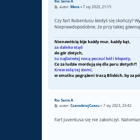
Re: Serie A
P
autor:
Mora
»
7 sty 2023, 21:15
o
s
t
Czy fart Rubentusu kiedyś się skończy? W
Nieprawdopodobne, że przy takiej gównog
Nienawiścią bije każdy mur, każdy kąt,
za daleko stąd
do gór złotych,
tu najłatwiej nocą poczuć ból i kłopoty,
Co za ludzie mordują się dla paru złotych?!
Krew solą tej ziemi,
w smutku pogrążeni tracą Bliskich, by za pó
Re: Serie A
P
autor:
CzarodziejCzasu
»
7 sty 2023, 23:42
o
s
t
Fart Juventusa się nie zakończyl. Natomiast