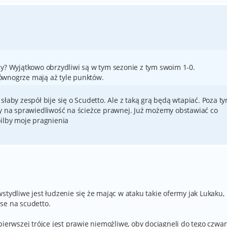
zy? Wyjątkowo obrzydliwi są w tym sezonie z tym swoim 1-0.
ównogrze mają aż tyle punktów.
co słaby zespół bije się o Scudetto. Ale z taką grą będą wtapiać. Poza t
ny na sprawiedliwość na ścieżce prawnej. Już możemy obstawiać co
oilby moje pragnienia
stydliwe jest łudzenie się że mając w ataku takie ofermy jak Lukaku,
se na scudetto.
pierwszej trójce jest prawie niemożliwe, oby dociagneli do tego czwar