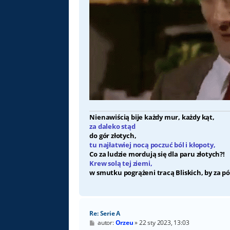
Nienawiścią bije każdy mur, każdy kąt,
za daleko stąd
do gór złotych,
tu najłatwiej nocą poczuć ból i kłopoty,
Co za ludzie mordują się dla paru złotych?!
Krew solą tej ziemi,
w smutku pogrążeni tracą Bliskich, by za pó
Re: Serie A
P
autor:
Orzeu
»
22 sty 2023, 13:03
o