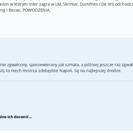
sezon w którym Inter zagra w LM, Skriniar, Dumfries i De Vrij odchodzą
ling i Becao. POWODZENIA.
lnie zgwałcony, sponiewierany jak szmata, a później jeszcze raz zgwa
jest), to niech mistrza zdobędzie Napoli. Są na najlepszej drodze.
źno Ich docenić...