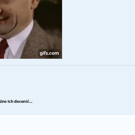
źno Ich docenić...