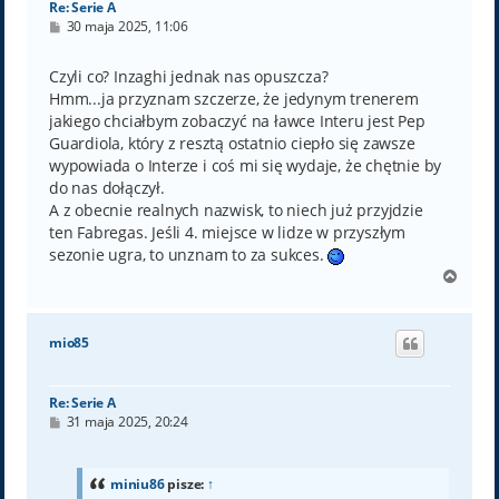
Re: Serie A
P
30 maja 2025, 11:06
o
s
t
Czyli co? Inzaghi jednak nas opuszcza?
Hmm...ja przyznam szczerze, że jedynym trenerem
jakiego chciałbym zobaczyć na ławce Interu jest Pep
Guardiola, który z resztą ostatnio ciepło się zawsze
wypowiada o Interze i coś mi się wydaje, że chętnie by
do nas dołączył.
A z obecnie realnych nazwisk, to niech już przyjdzie
ten Fabregas. Jeśli 4. miejsce w lidze w przyszłym
sezonie ugra, to unznam to za sukces.
N
a
g
ó
mio85
r
ę
Re: Serie A
P
31 maja 2025, 20:24
o
s
t
miniu86
pisze:
↑