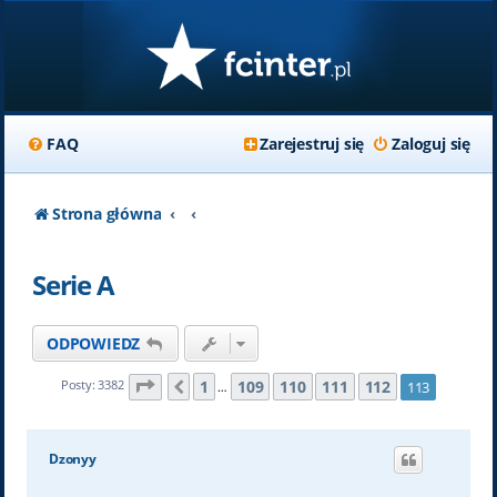
FAQ
Zarejestruj się
Zaloguj się
Strona główna
Serie A
ODPOWIEDZ
Strona
113
z
113
1
109
110
111
112
Posty: 3382
113
Poprzednia
…
Dzonyy