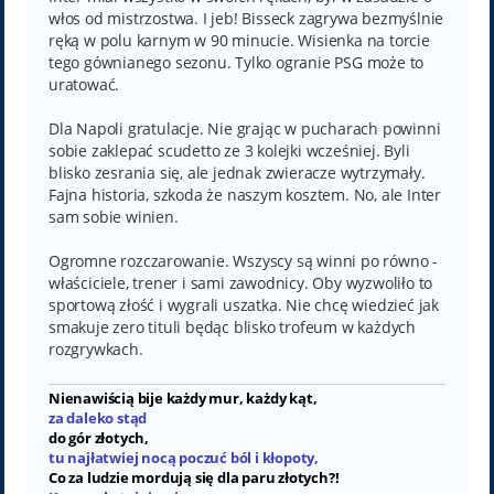
włos od mistrzostwa. I jeb! Bisseck zagrywa bezmyślnie
ręką w polu karnym w 90 minucie. Wisienka na torcie
tego gównianego sezonu. Tylko ogranie PSG może to
uratować.
Dla Napoli gratulacje. Nie grając w pucharach powinni
sobie zaklepać scudetto ze 3 kolejki wcześniej. Byli
blisko zesrania się, ale jednak zwieracze wytrzymały.
Fajna historia, szkoda że naszym kosztem. No, ale Inter
sam sobie winien.
Ogromne rozczarowanie. Wszyscy są winni po równo -
właściciele, trener i sami zawodnicy. Oby wyzwoliło to
sportową złość i wygrali uszatka. Nie chcę wiedzieć jak
smakuje zero tituli będąc blisko trofeum w każdych
rozgrywkach.
Nienawiścią bije każdy mur, każdy kąt,
za daleko stąd
do gór złotych,
tu najłatwiej nocą poczuć ból i kłopoty,
Co za ludzie mordują się dla paru złotych?!