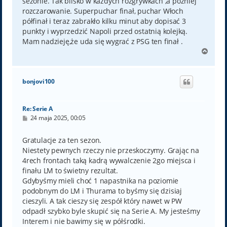
sezonie. Tak blisko w każdych rozgrywkach ,a później
rozczarowanie. Superpuchar finał, puchar Włoch
półfinał i teraz zabrakło kilku minut aby dopisać 3
punkty i wyprzedzić Napoli przed ostatnią kolejką.
Mam nadzieję,że uda się wygrać z PSG ten finał .
N
a
g
ó
bonjovi100
r
ę
Re: Serie A
P
24 maja 2025, 00:05
o
s
t
Gratulacje za ten sezon.
Niestety pewnych rzeczy nie przeskoczymy. Grając na
4rech frontach taką kadrą wywalczenie 2go miejsca i
finału LM to świetny rezultat.
Gdybyśmy mieli choć 1 napastnika na poziomie
podobnym do LM i Thurama to byśmy się dzisiaj
cieszyli. A tak cieszy się zespół który nawet w PW
odpadł szybko byle skupić się na Serie A. My jesteśmy
Interem i nie bawimy się w półśrodki.