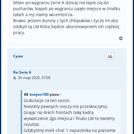
Milan po wygraniu Serie A dzisiaj nie łapie się do
pucharów, Napoli po wygraniu zajęło miejsce w środku
tabeli a my mamy wicemistrza.
Brawo. Jestem dumny z tych chłopaków i życzę im aby
zdobyli tą LM która będzie ukoronowaniem ich ciężkiej
pracy.
N
a
g
ó
Cyrax
r
ę
Re: Serie A
P
24 maja 2025, 07:06
o
s
t
bonjovi100
pisze:
↑
Gratulacje za ten sezon.
Niestety pewnych rzeczy nie przeskoczymy.
Grając na 4rech frontach taką kadrą
wywalczenie 2go miejsca i finału LM to świetny
rezultat.
Gdybyśmy mieli choć 1 napastnika na poziomie