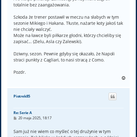
totalnie bez zaangażowania.
Szkoda że trener postawił w meczu na słabych w tym
sezonie Mikiego i Hakana. Tłuste, nażarte koty jakoś tak
nie chciały walczyć.
Może na ławce byli piłkarze głodni, którzy chcieliby się
zapisać... (Zielu, Asla czy Zalewski).
Dziwny, sezon. Pewnie gdyby się okazało, że Napoli
straci punkty z Cagliari, to nasi stracą z Como.
Pozdr.
N
a
g
ó
Piotrek85
r
ę
Re: Serie A
P
20 maja 2025, 18:17
o
s
t
Sam już nie wiem co myśleć o tej drużynie w tym