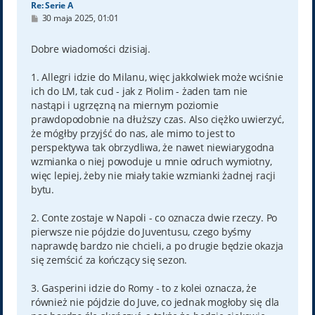
Re: Serie A
P
30 maja 2025, 01:01
o
s
t
Dobre wiadomości dzisiaj.
1. Allegri idzie do Milanu, więc jakkolwiek może wciśnie
ich do LM, tak cud - jak z Piolim - żaden tam nie
nastąpi i ugrzęzną na miernym poziomie
prawdopodobnie na dłuższy czas. Also ciężko uwierzyć,
że mógłby przyjść do nas, ale mimo to jest to
perspektywa tak obrzydliwa, że nawet niewiarygodna
wzmianka o niej powoduje u mnie odruch wymiotny,
więc lepiej, żeby nie miały takie wzmianki żadnej racji
bytu.
2. Conte zostaje w Napoli - co oznacza dwie rzeczy. Po
pierwsze nie pójdzie do Juventusu, czego byśmy
naprawdę bardzo nie chcieli, a po drugie będzie okazja
się zemścić za kończący się sezon.
3. Gasperini idzie do Romy - to z kolei oznacza, że
również nie pójdzie do Juve, co jednak mogłoby się dla