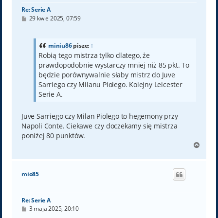
Re: Serie A
P
29 kwie 2025, 07:59
o
s
t
miniu86
pisze:
↑
Robią tego mistrza tylko dlatego, że
prawdopodobnie wystarczy mniej niż 85 pkt. To
będzie porównywalnie słaby mistrz do Juve
Sarriego czy Milanu Piolego. Kolejny Leicester
Serie A.
Juve Sarriego czy Milan Piolego to hegemony przy
Napoli Conte. Ciekawe czy doczekamy się mistrza
poniżej 80 punktów.
N
a
g
ó
mio85
r
ę
Re: Serie A
P
3 maja 2025, 20:10
o