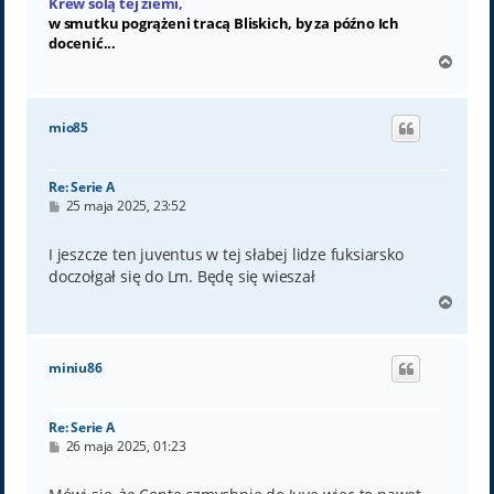
Krew solą tej ziemi,
w smutku pogrążeni tracą Bliskich, by za późno Ich
docenić...
N
a
g
ó
mio85
r
ę
Re: Serie A
P
25 maja 2025, 23:52
o
s
t
I jeszcze ten juventus w tej słabej lidze fuksiarsko
doczołgał się do Lm. Będę się wieszał
N
a
g
ó
miniu86
r
ę
Re: Serie A
P
26 maja 2025, 01:23
o
s
t