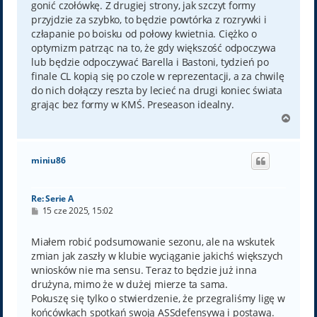
gonić czołówkę. Z drugiej strony, jak szczyt formy
przyjdzie za szybko, to będzie powtórka z rozrywki i
człapanie po boisku od połowy kwietnia. Ciężko o
optymizm patrząc na to, że gdy większość odpoczywa
lub będzie odpoczywać Barella i Bastoni, tydzień po
finale CL kopią się po czole w reprezentacji, a za chwilę
do nich dołączy reszta by lecieć na drugi koniec świata
grając bez formy w KMŚ. Preseason idealny.
N
a
g
ó
miniu86
r
ę
Re: Serie A
P
15 cze 2025, 15:02
o
s
t
Miałem robić podsumowanie sezonu, ale na wskutek
zmian jak zaszły w klubie wyciąganie jakichś większych
wniosków nie ma sensu. Teraz to będzie już inna
drużyna, mimo że w dużej mierze ta sama.
Pokuszę się tylko o stwierdzenie, że przegraliśmy ligę w
końcówkach spotkań swoją ASSdefensywą i postawą.