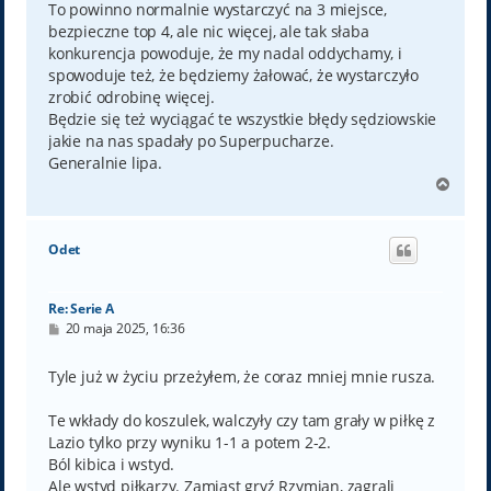
To powinno normalnie wystarczyć na 3 miejsce,
bezpieczne top 4, ale nic więcej, ale tak słaba
konkurencja powoduje, że my nadal oddychamy, i
spowoduje też, że będziemy żałować, że wystarczyło
zrobić odrobinę więcej.
Będzie się też wyciągać te wszystkie błędy sędziowskie
jakie na nas spadały po Superpucharze.
Generalnie lipa.
N
a
g
ó
Odet
r
ę
Re: Serie A
P
20 maja 2025, 16:36
o
s
t
Tyle już w życiu przeżyłem, że coraz mniej mnie rusza.
Te wkłady do koszulek, walczyły czy tam grały w piłkę z
Lazio tylko przy wyniku 1-1 a potem 2-2.
Ból kibica i wstyd.
Ale wstyd piłkarzy. Zamiast gryź Rzymian, zagrali