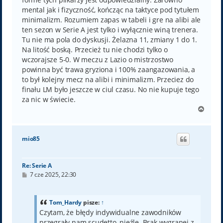
mental jak i fizyczność, kończąc na taktyce pod tytułem
minimalizm. Rozumiem zapas w tabeli i gre na alibi ale
ten sezon w Serie A jest tylko i wyłącznie winą trenera.
Tu nie ma pola do dyskusji. Żelazna 11, zmiany 1 do 1.
Na litość boską. Przecież tu nie chodzi tylko o
wczorajsze 5-0. W meczu z Lazio o mistrzostwo
powinna być trawa gryziona i 100% zaangazowania, a
to był kolejny mecz na alibi i minimalizm. Przeciez do
finału LM było jeszcze w ciul czasu. No nie kupuje tego
za nic w świecie.
N
a
g
ó
mio85
r
ę
Re: Serie A
P
7 cze 2025, 22:30
o
s
t
Tom_Hardy
pisze:
↑
Czytam, że błędy indywidualne zawodników
przegrały nam scudetto, nieźle. Brak wygranej z