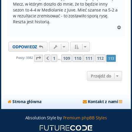
Mecz, w którym doszło do mnie, że to będzie inny
sezon to 4-4 w Mediolanie z Juve. Mieć szanse na 5-2 a
w rezultacie zremisować - to zostawiło sporą rysę.
Reszta jest historią.
N
a
g
ó
ODPOWIEDZ
r
ę
Strona
113
z
113
1
109
110
111
112
Posty: 3382
113
Poprzednia
…
Przejdź do
Strona główna
Kontakt z nami
Absolution Style by
Premium phpBB Styles