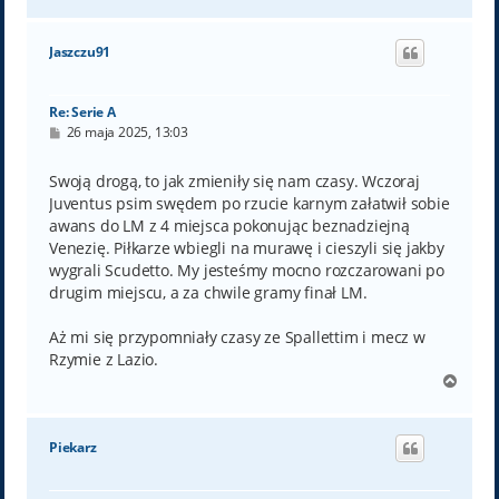
a
g
ó
Jaszczu91
r
ę
Re: Serie A
P
26 maja 2025, 13:03
o
s
t
Swoją drogą, to jak zmieniły się nam czasy. Wczoraj
Juventus psim swędem po rzucie karnym załatwił sobie
awans do LM z 4 miejsca pokonując beznadziejną
Venezię. Piłkarze wbiegli na murawę i cieszyli się jakby
wygrali Scudetto. My jesteśmy mocno rozczarowani po
drugim miejscu, a za chwile gramy finał LM.
Aż mi się przypomniały czasy ze Spallettim i mecz w
Rzymie z Lazio.
N
a
g
ó
Piekarz
r
ę