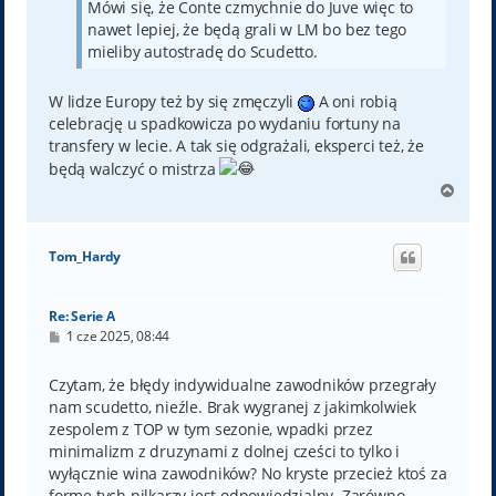
Mówi się, że Conte czmychnie do Juve więc to
nawet lepiej, że będą grali w LM bo bez tego
mieliby autostradę do Scudetto.
W lidze Europy też by się zmęczyli
A oni robią
celebrację u spadkowicza po wydaniu fortuny na
transfery w lecie. A tak się odgrażali, eksperci też, że
będą walczyć o mistrza
N
a
g
ó
Tom_Hardy
r
ę
Re: Serie A
P
1 cze 2025, 08:44
o
s
t
Czytam, że błędy indywidualne zawodników przegrały
nam scudetto, nieźle. Brak wygranej z jakimkolwiek
zespolem z TOP w tym sezonie, wpadki przez
minimalizm z druzynami z dolnej cześci to tylko i
wyłącznie wina zawodników? No kryste przecież ktoś za
forme tych pilkarzy jest odpowiedzialny. Zarówno