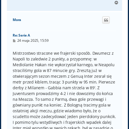
N
a
g
ó
Mora
r
ę
Re: Serie A
P
24 maja 2025, 15:59
o
s
t
Mistrzostwo stracone we frajerski sposób. Dwumecz z
Napoli to zaledwie 2 punkty, a przypomnę: w
Mediolanie Hakan nie wykorzystał karnego, w Neapolu
straciliśmy gola w 87 minucie gry. Zresztą już w
otwierającym sezon meczem z Genuą Inter zesrał się
metr przed kiblem, tracąc 3 punkty w 95 min. Pierwsze
derby z Milanem - Gabbia nam strzela w 89'. Z
Juventusem prowadzimy 4-2 i nie dowozimy do końca
na Meazza. To samo z Parmą, dwa gole przewagi i
gówniany punkt na koniec. Z Bologną tracimy gola w
ostatniej akcji meczu, gdzie wiadomo było, że o
scudetto może zadecydować jeden pierdolony punkcik.
I pomimo tylu wstydliwych i frajerskich wpadek dalej
Inter miał wszystko w swoich rękach, był w zasadzie o