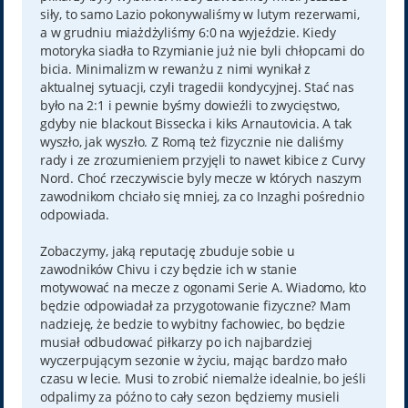
siły, to samo Lazio pokonywaliśmy w lutym rezerwami,
a w grudniu miażdżyliśmy 6:0 na wyjeździe. Kiedy
motoryka siadła to Rzymianie już nie byli chłopcami do
bicia. Minimalizm w rewanżu z nimi wynikał z
aktualnej sytuacji, czyli tragedii kondycyjnej. Stać nas
było na 2:1 i pewnie byśmy dowieźli to zwycięstwo,
gdyby nie blackout Bissecka i kiks Arnautovicia. A tak
wyszło, jak wyszło. Z Romą też fizycznie nie daliśmy
rady i ze zrozumieniem przyjęli to nawet kibice z Curvy
Nord. Choć rzeczywiscie byly mecze w których naszym
zawodnikom chciało się mniej, za co Inzaghi pośrednio
odpowiada.
Zobaczymy, jaką reputację zbuduje sobie u
zawodników Chivu i czy będzie ich w stanie
motywować na mecze z ogonami Serie A. Wiadomo, kto
będzie odpowiadał za przygotowanie fizyczne? Mam
nadzieję, że bedzie to wybitny fachowiec, bo będzie
musiał odbudować piłkarzy po ich najbardziej
wyczerpującym sezonie w życiu, mając bardzo mało
czasu w lecie. Musi to zrobić niemalże idealnie, bo jeśli
odpalimy za późno to cały sezon będziemy musieli