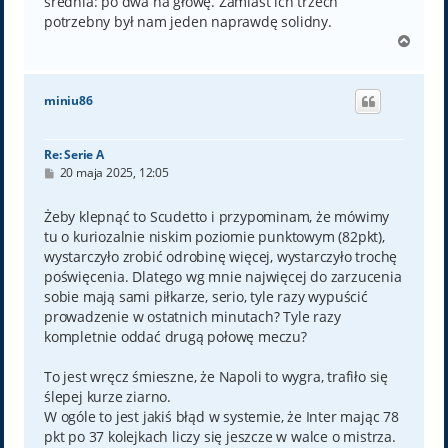
średnia: po dwa na głowę. Zamiast ich trzech
potrzebny był nam jeden naprawdę solidny.
N
a
g
ó
miniu86
r
ę
Re: Serie A
P
20 maja 2025, 12:05
o
s
t
Żeby klepnąć to Scudetto i przypominam, że mówimy
tu o kuriozalnie niskim poziomie punktowym (82pkt),
wystarczyło zrobić odrobinę więcej, wystarczyło trochę
poświęcenia. Dlatego wg mnie najwięcej do zarzucenia
sobie mają sami piłkarze, serio, tyle razy wypuścić
prowadzenie w ostatnich minutach? Tyle razy
kompletnie oddać drugą połowę meczu?
To jest wręcz śmieszne, że Napoli to wygra, trafiło się
ślepej kurze ziarno.
W ogóle to jest jakiś błąd w systemie, że Inter mając 78
pkt po 37 kolejkach liczy się jeszcze w walce o mistrza.