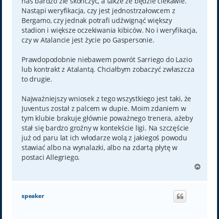
nas bardzo źle skończyć, a także że będzie ciekawie.
Nastąpi weryfikacja, czy jest jednostrzałowcem z
Bergamo, czy jednak potrafi udźwignąć większy
stadion i większe oczekiwania kibiców. No i weryfikacja,
czy w Atalancie jest życie po Gaspersonie.
Prawdopodobnie niebawem powrót Sarriego do Lazio
lub kontrakt z Atalantą. Chciałbym zobaczyć zwłaszcza
to drugie.
Najważniejszy wniosek z tego wszystkiego jest taki, że
Juventus został z palcem w dupie. Moim zdaniem w
tym klubie brakuje głównie poważnego trenera, ażeby
stał się bardzo groźny w kontekście ligi. Na szczęście
już od paru lat ich włodarze wolą z jakiegoś powodu
stawiać albo na wynalazki, albo na zdartą płytę w
postaci Allegriego.
N
a
g
ó
speaker
r
ę