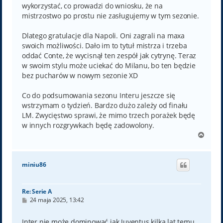
wykorzystać, co prowadzi do wniosku, że na
mistrzostwo po prostu nie zasługujemy w tym sezonie.
Dlatego gratulacje dla Napoli. Oni zagrali na maxa
swoich możliwości. Dało im to tytuł mistrza i trzeba
oddać Conte, że wycisnął ten zespół jak cytrynę. Teraz
w swoim stylu może uciekać do Milanu, bo ten będzie
bez pucharów w nowym sezonie XD
Co do podsumowania sezonu Interu jeszcze się
wstrzymam o tydzień. Bardzo dużo zależy od finału
LM. Zwycięstwo sprawi, że mimo trzech porażek będę
w innych rozgrywkach będę zadowolony.
N
a
g
ó
miniu86
r
ę
Re: Serie A
P
24 maja 2025, 13:42
o
s
t
Inter nie może dominować jak Juventus kilka lat temu