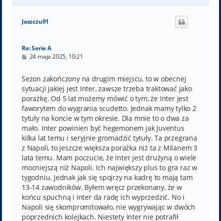
a
g
ó
Jaszczu91
r
ę
Re: Serie A
P
24 maja 2025, 10:21
o
s
t
Sezon zakończony na drugim miejscu, to w obecnej
sytuacji jakiej jest Inter, zawsze trzeba traktować jako
porażkę. Od 5 lat możemy mówić o tym, że Inter jest
faworytem do wygrania scudetto. Jednak mamy tylko 2
tytuły na koncie w tym okresie. Dla mnie to o dwa za
mało. Inter powinien być hegemonem jak Juventus
kilka lat temu i seryjnie gromadzić tytuły. Ta przegrana
z Napoli, to jeszcze większa porażka niż ta z Milanem 3
lata temu. Mam poczucie, że Inter jest drużyną o wiele
mocniejszą niż Napoli. Ich największy plus to gra raz w
tygodniu. Jednak jak się spojrzy na kadrę to mają tam
13-14 zawodników. Byłem wręcz przekonany, że w
końcu spuchną i Inter da radę ich wyprzedzić. No i
Napoli się skompromitowało, nie wygrywając w dwóch
poprzednich kolejkach. Niestety Inter nie potrafił