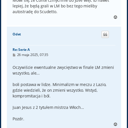
Mówi się, że Conte czmychnie do Juve więc to nawet
lepiej, że będą grali w LM bo bez tego mieliby
autostradę do Scudetto.
N
a
g
ó
Odet
r
ę
Re: Serie A
P
26 maja 2025, 07:35
o
s
t
Oczywiście ewentualne zwycięstwo w finale LM zmieni
wszystko, ale...
boli postawa w lidze. Minimalizm w meczu z Lazio,
gdzie wiedzieli, że on zmieni wszystko. Wstyd,
kompromitacja i ból.
Juan Jesus z 2 tytułem mistrza Włoch...
Pozdr.
N