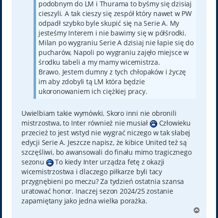
podobnym do LM i Thurama to byśmy się dzisiaj
cieszyli. A tak cieszy się zespół który nawet w PW
odpadł szybko byle skupić się na Serie A. My
jesteśmy Interem i nie bawimy się w półśrodki.
Milan po wygraniu Serie A dzisiaj nie łapie się do
pucharów, Napoli po wygraniu zajęło miejsce w
środku tabeli a my mamy wicemistrza.
Brawo. Jestem dumny z tych chłopaków i życzę
im aby zdobyli tą LM która będzie
ukoronowaniem ich ciężkiej pracy.
Uwielbiam takie wymówki. Skoro inni nie obronili
mistrzostwa, to Inter również nie musiał
Człowieku
przecież to jest wstyd nie wygrać niczego w tak słabej
edycji Serie A. Jeszcze napisz, że kibice United też są
szczęśliwi, bo awansowali do finału mimo tragicznego
sezonu
To kiedy Inter urządza fetę z okazji
wicemistrzostwa i dlaczego piłkarze byli tacy
przygnębieni po meczu? Za tydzień ostatnia szansa
uratować honor. Inaczej sezon 2024/25 zostanie
zapamiętany jako jedna wielka porażka.
N