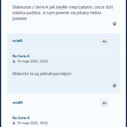
s
t
Słabeusze z Serie A jak zwykle nieprzydatni. Lecce dziś
totalna padlina. A nam pewnie się jebany Hellas
postawi
N
a
g
ó
mio85
r
ę
Re: Serie A
P
14 maja 2025, 23:02
o
s
t
Milaniści to są jednak parodyści
N
a
g
ó
mio85
r
ę
Re: Serie A
P
19 maja 2025, 18:32
o