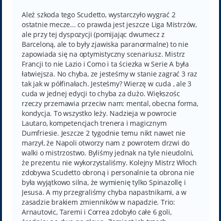
s
t
Ależ szkoda tego Scudetto, wystarczyło wygrać 2
ostatnie mecze... co prawda jest jeszcze Liga Mistrzów,
ale przy tej dyspozycji (pomijając dwumecz z
Barceloną, ale to były zjawiska paranormalne) to nie
zapowiada się na optymistyczny scenariusz. Mistrz
Francji to nie Lazio i Como i ta ściezka w Serie A była
łatwiejsza. No chyba, ze jesteśmy w stanie zagrać 3 raz
tak jak w półfinałach. Jesteśmy? Wierzę w cuda , ale 3
cuda w jednej edycji to chyba za dużo. Większośc
rzeczy przemawia przeciw nam: mental, obecna forma,
kondycja. To wszystko leży. Nadzieja w powrocie
Lautaro, kompetencjach trenera i magicznym
Dumfriesie. Jeszcze 2 tygodnie temu nikt nawet nie
marzył, że Napoli otworzy nam z powrotem drzwi do
walki o mistrzostwo. Byliśmy jednak na tyle nieudolni,
że prezentu nie wykorzystaliśmy. Kolejny Mistrz Włoch
zdobywa Scudetto obroną i personalnie ta obrona nie
była wyjątkowo silna, że wymienię tylko Spinazollę i
Jesusa. A my przegraliśmy chyba napastnikami, a w
zasadzie brakiem zmienników w napadzie. Trio:
Arnautovic, Taremi i Correa zdobyło całe 6 goli,