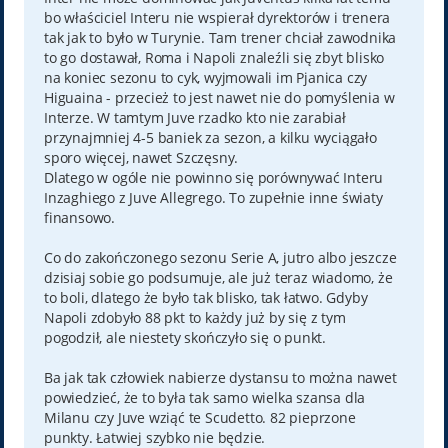
bo właściciel Interu nie wspierał dyrektorów i trenera
tak jak to było w Turynie. Tam trener chciał zawodnika
to go dostawał, Roma i Napoli znaleźli się zbyt blisko
na koniec sezonu to cyk, wyjmowali im Pjanica czy
Higuaina - przecież to jest nawet nie do pomyślenia w
Interze. W tamtym Juve rzadko kto nie zarabiał
przynajmniej 4-5 baniek za sezon, a kilku wyciągało
sporo więcej, nawet Szczęsny.
Dlatego w ogóle nie powinno się porównywać Interu
Inzaghiego z Juve Allegrego. To zupełnie inne światy
finansowo.
Co do zakończonego sezonu Serie A, jutro albo jeszcze
dzisiaj sobie go podsumuje, ale już teraz wiadomo, że
to boli, dlatego że było tak blisko, tak łatwo. Gdyby
Napoli zdobyło 88 pkt to każdy już by się z tym
pogodził, ale niestety skończyło się o punkt.
Ba jak tak człowiek nabierze dystansu to można nawet
powiedzieć, że to była tak samo wielka szansa dla
Milanu czy Juve wziąć te Scudetto. 82 pieprzone
punkty. Łatwiej szybko nie będzie.