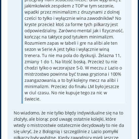
jakimkolwiek zespolem z TOP w tym sezonie,
wpadki przez minimalizm z druzynami z dolnej
cześci to tylko i wyłącznie wina zawodników? No
kryste przecież ktoś za forme tych pilkarzy jest
odpowiedzialny. Zarówno mental jak i fizyczność,
kończąc na taktyce pod tytułem minimalizm.
Rozumiem zapas w tabeli i gre na alibi ale ten
sezon w Serie A jest tylko i wyłącznie winą
trenera. Tu nie ma pola do dyskusji. Żelazna 11,
zmiany 1 do 1. Na litość boską. Przecież tu nie
chodzi tylko o wczorajsze 5-0. W meczu z Lazio o
mistrzostwo powinna być trawa gryziona i 100%
zaangazowania, a to był kolejny mecz na alibi i
minimalizm. Przeciez do finału LM było jeszcze
w ciul czasu. No nie kupuje tego za nic w
świecie.
No wiadomo, że nie tylko błędy indywidualne się na to
złożyły, ale biorąc pod uwagę ostatnie kolejki, które
wtedy o mistrzostwie ostatecznie decydowały to nie da
się ukryć, że z Bolognią i szczególnie z Lazio pomyłki
piłkarzy były wybitne. Kiedy zawodnicy mieli jeszcze