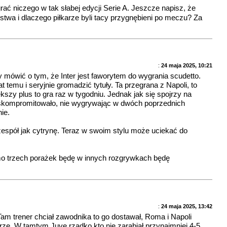
rać niczego w tak słabej edycji Serie A. Jeszcze napisz, że
ostwa i dlaczego piłkarze byli tacy przygnębieni po meczu? Za
:
24 maja 2025, 10:21
y mówić o tym, że Inter jest faworytem do wygrania scudetto.
temu i seryjnie gromadzić tytuły. Ta przegrana z Napoli, to
kszy plus to gra raz w tygodniu. Jednak jak się spojrzy na
ę skompromitowało, nie wygrywając w dwóch poprzednich
ie.
n zespół jak cytrynę. Teraz w swoim stylu może uciekać do
mo trzech porażek będę w innych rozgrywkach będę
:
24 maja 2025, 13:42
. Tam trener chciał zawodnika to go dostawał, Roma i Napoli
terze. W tamtym Juve rzadko kto nie zarabiał przynajmniej 4-5