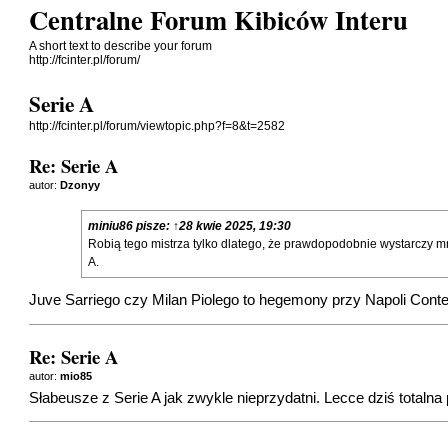
Centralne Forum Kibiców Interu
A short text to describe your forum
http://fcinter.pl/forum/
Serie A
http://fcinter.pl/forum/viewtopic.php?f=8&t=2582
Re: Serie A
autor:
Dzonyy
miniu86
pisze:
↑
28 kwie 2025, 19:30
Robią tego mistrza tylko dlatego, że prawdopodobnie wystarczy mni
A.
Juve Sarriego czy Milan Piolego to hegemony przy Napoli Cont
Re: Serie A
autor:
mio85
Słabeusze z Serie A jak zwykle nieprzydatni. Lecce dziś totalna