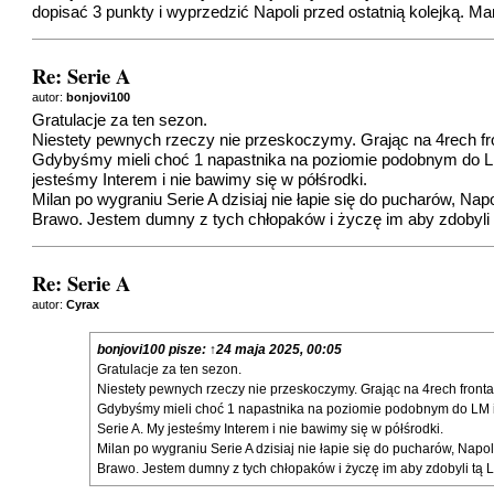
dopisać 3 punkty i wyprzedzić Napoli przed ostatnią kolejką. Ma
Re: Serie A
autor:
bonjovi100
Gratulacje za ten sezon.
Niestety pewnych rzeczy nie przeskoczymy. Grając na 4rech fron
Gdybyśmy mieli choć 1 napastnika na poziomie podobnym do LM i
jesteśmy Interem i nie bawimy się w półśrodki.
Milan po wygraniu Serie A dzisiaj nie łapie się do pucharów, Na
Brawo. Jestem dumny z tych chłopaków i życzę im aby zdobyli t
Re: Serie A
autor:
Cyrax
bonjovi100
pisze:
↑
24 maja 2025, 00:05
Gratulacje za ten sezon.
Niestety pewnych rzeczy nie przeskoczymy. Grając na 4rech frontac
Gdybyśmy mieli choć 1 napastnika na poziomie podobnym do LM i Th
Serie A. My jesteśmy Interem i nie bawimy się w półśrodki.
Milan po wygraniu Serie A dzisiaj nie łapie się do pucharów, Napo
Brawo. Jestem dumny z tych chłopaków i życzę im aby zdobyli tą L