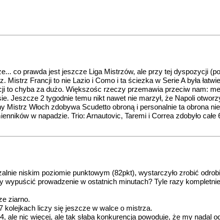
... co prawda jest jeszcze Liga Mistrzów, ale przy tej dyspozycji (p
 Mistrz Francji to nie Lazio i Como i ta ściezka w Serie A była łatwi
ycji to chyba za dużo. Większośc rzeczy przemawia przeciw nam: me
e. Jeszcze 2 tygodnie temu nikt nawet nie marzył, że Napoli otwor
jny Mistrz Włoch zdobywa Scudetto obroną i personalnie ta obrona nie
ników w napadzie. Trio: Arnautovic, Taremi i Correa zdobyło całe 6 
alnie niskim poziomie punktowym (82pkt), wystarczyło zrobić odrob
 razy wypuścić prowadzenie w ostatnich minutach? Tyle razy komplet
ze ziarno.
37 kolejkach liczy się jeszcze w walce o mistrza.
4, ale nic więcej, ale tak słaba konkurencja powoduje, że my nadal