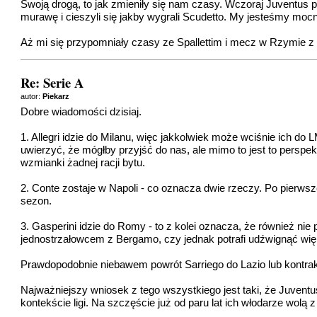
Swoją drogą, to jak zmieniły się nam czasy. Wczoraj Juventus 
murawę i cieszyli się jakby wygrali Scudetto. My jesteśmy moc
Aż mi się przypomniały czasy ze Spallettim i mecz w Rzymie z 
Re: Serie A
autor:
Piekarz
Dobre wiadomości dzisiaj.
1. Allegri idzie do Milanu, więc jakkolwiek może wciśnie ich do
uwierzyć, że mógłby przyjść do nas, ale mimo to jest to perspe
wzmianki żadnej racji bytu.
2. Conte zostaje w Napoli - co oznacza dwie rzeczy. Po pierwsz
sezon.
3. Gasperini idzie do Romy - to z kolei oznacza, że również nie
jednostrzałowcem z Bergamo, czy jednak potrafi udźwignąć więks
Prawdopodobnie niebawem powrót Sarriego do Lazio lub kontrak
Najważniejszy wniosek z tego wszystkiego jest taki, że Juvent
kontekście ligi. Na szczęście już od paru lat ich włodarze wolą 