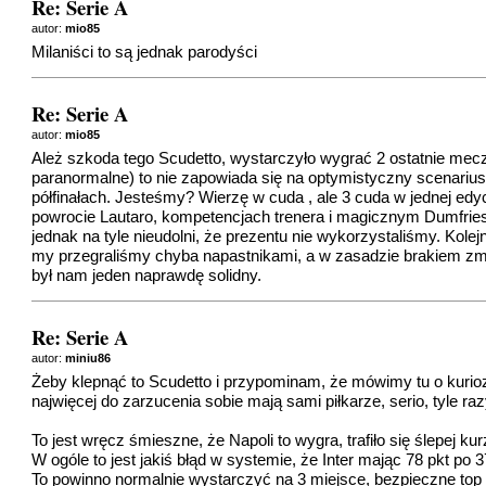
Re: Serie A
autor:
mio85
Milaniści to są jednak parodyści
Re: Serie A
autor:
mio85
Ależ szkoda tego Scudetto, wystarczyło wygrać 2 ostatnie mecze
paranormalne) to nie zapowiada się na optymistyczny scenariusz.
półfinałach. Jesteśmy? Wierzę w cuda , ale 3 cuda w jednej ed
powrocie Lautaro, kompetencjach trenera i magicznym Dumfriesi
jednak na tyle nieudolni, że prezentu nie wykorzystaliśmy. Kole
my przegraliśmy chyba napastnikami, a w zasadzie brakiem zmien
był nam jeden naprawdę solidny.
Re: Serie A
autor:
miniu86
Żeby klepnąć to Scudetto i przypominam, że mówimy tu o kurioz
najwięcej do zarzucenia sobie mają sami piłkarze, serio, tyle
To jest wręcz śmieszne, że Napoli to wygra, trafiło się ślepej kur
W ogóle to jest jakiś błąd w systemie, że Inter mając 78 pkt po 
To powinno normalnie wystarczyć na 3 miejsce, bezpieczne top 