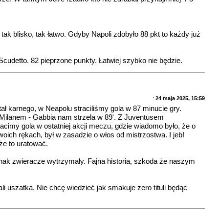
tak blisko, tak łatwo. Gdyby Napoli zdobyło 88 pkt to każdy już
cudetto. 82 pieprzone punkty. Łatwiej szybko nie będzie.
:
24 maja 2025, 15:59
ł karnego, w Neapolu straciliśmy gola w 87 minucie gry.
 Milanem - Gabbia nam strzela w 89'. Z Juventusem
cimy gola w ostatniej akcji meczu, gdzie wiadomo było, że o
oich rękach, był w zasadzie o włos od mistrzostwa. I jeb!
że to uratować.
jednak zwieracze wytrzymały. Fajna historia, szkoda że naszym
i uszatka. Nie chcę wiedzieć jak smakuje zero tituli będąc