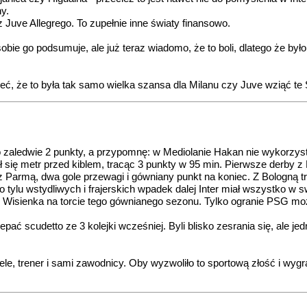
y.
 Juve Allegrego. To zupełnie inne światy finansowo.
bie go podsumuje, ale już teraz wiadomo, że to boli, dlatego że było 
ć, że to była tak samo wielka szansa dla Milanu czy Juve wziąć te S
 zaledwie 2 punkty, a przypomnę: w Mediolanie Hakan nie wykorzysta
 się metr przed kiblem, tracąc 3 punkty w 95 min. Pierwsze derby z
armą, dwa gole przewagi i gówniany punkt na koniec. Z Bologną tra
ylu wstydliwych i frajerskich wpadek dalej Inter miał wszystko w sw
 Wisienka na torcie tego gównianego sezonu. Tylko ogranie PSG mo
lepać scudetto ze 3 kolejki wcześniej. Byli blisko zesrania się, ale 
, trener i sami zawodnicy. Oby wyzwoliło to sportową złość i wygral