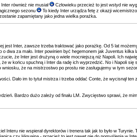
 Inter również nie musiał
Człowieku przecież to jest wstyd nie wyg
tragicznego sezonu
To kiedy Inter urządza fetę z okazji wicemistrz
zostanie zapamiętany jako jedna wielka porażka.
ej jest Inter, zawsze trzeba traktować jako porażkę. Od 5 lat możem
 o dwa za mało. Inter powinien być hegemonem jak Juventus kilka lat 
cie, że Inter jest drużyną o wiele mocniejszą niż Napoli. Ich najwię
że w końcu spuchną i Inter da radę ich wyprzedzić. No i Napoli si
 do wniosku, że na mistrzostwo po prostu nie zasługujemy w tym sezon
wości. Dało im to tytuł mistrza i trzeba oddać Conte, że wycisnął te
dzień. Bardzo dużo zależy od finału LM. Zwycięstwo sprawi, że mi
el Interu nie wspierał dyrektorów i trenera tak jak to było w Turynie
Pjanica czy Higuaina - przecież to jest nawet nie do pomyślenia w In