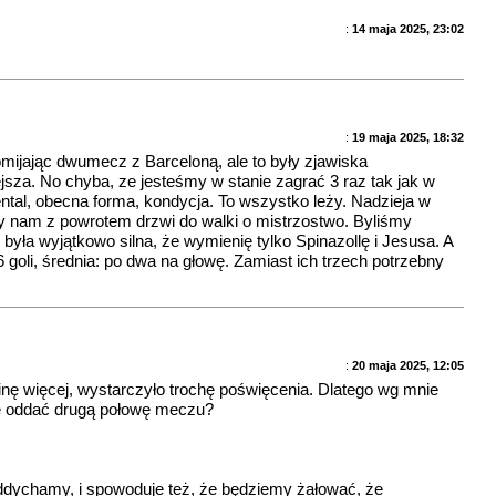
:
14 maja 2025, 23:02
:
19 maja 2025, 18:32
omijając dwumecz z Barceloną, ale to były zjawiska
ejsza. No chyba, ze jesteśmy w stanie zagrać 3 raz tak jak w
ntal, obecna forma, kondycja. To wszystko leży. Nadzieja w
zy nam z powrotem drzwi do walki o mistrzostwo. Byliśmy
 była wyjątkowo silna, że wymienię tylko Spinazollę i Jesusa. A
goli, średnia: po dwa na głowę. Zamiast ich trzech potrzebny
:
20 maja 2025, 12:05
inę więcej, wystarczyło trochę poświęcenia. Dlatego wg mnie
nie oddać drugą połowę meczu?
 oddychamy, i spowoduje też, że będziemy żałować, że