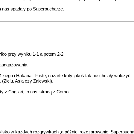
na nas spadały po Superpucharze.
ylko przy wyniku 1-1 a potem 2-2.
 zaangażowania.
iego i Hakana. Tłuste, nażarte koty jakoś tak nie chciały walczyć.
. (Zielu, Asla czy Zalewski).
y z Cagliari, to nasi stracą z Como.
isko w każdych rozgrywkach ,a później rozczarowanie. Superpuchar fi