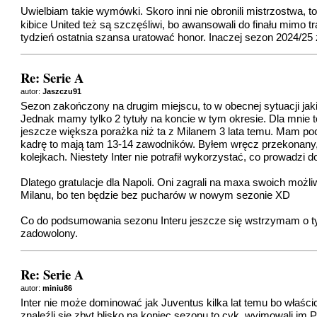
Uwielbiam takie wymówki. Skoro inni nie obronili mistrzostwa, to
kibice United też są szczęśliwi, bo awansowali do finału mimo 
tydzień ostatnia szansa uratować honor. Inaczej sezon 2024/25 
Re: Serie A
autor:
Jaszczu91
Sezon zakończony na drugim miejscu, to w obecnej sytuacji jaki
Jednak mamy tylko 2 tytuły na koncie w tym okresie. Dla mnie to
jeszcze większa porażka niż ta z Milanem 3 lata temu. Mam poczu
kadrę to mają tam 13-14 zawodników. Byłem wręcz przekonany, 
kolejkach. Niestety Inter nie potrafił wykorzystać, co prowadzi
Dlatego gratulacje dla Napoli. Oni zagrali na maxa swoich możli
Milanu, bo ten będzie bez pucharów w nowym sezonie XD
Co do podsumowania sezonu Interu jeszcze się wstrzymam o ty
zadowolony.
Re: Serie A
autor:
miniu86
Inter nie może dominować jak Juventus kilka lat temu bo właścici
znaleźli się zbyt blisko na koniec sezonu to cyk, wyjmowali im 