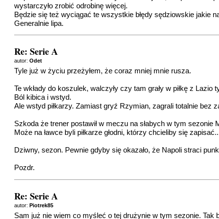
wystarczyło zrobić odrobinę więcej.
Będzie się też wyciągać te wszystkie błędy sędziowskie jakie 
Generalnie lipa.
Re: Serie A
autor:
Odet
Tyle już w życiu przeżyłem, że coraz mniej mnie rusza.
Te wkłady do koszulek, walczyły czy tam grały w piłkę z Lazio t
Ból kibica i wstyd.
Ale wstyd piłkarzy. Zamiast gryź Rzymian, zagrali totalnie bez
Szkoda że trener postawił w meczu na słabych w tym sezonie Mik
Może na ławce byli piłkarze głodni, którzy chcieliby się zapisać..
Dziwny, sezon. Pewnie gdyby się okazało, że Napoli straci punkt
Pozdr.
Re: Serie A
autor:
Piotrek85
Sam już nie wiem co myśleć o tej drużynie w tym sezonie. Tak bl