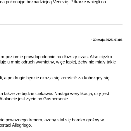
ca pokonując beznadziejną Venezię. Piłkarze wbiegli na
:
30 maja 2025, 01:01
ernym poziomie prawdopodobnie na dłuższy czas. Also ciężko
je u mnie odruch wymiotny, więc lepiej, żeby nie miały takie
i, a po drugie będzie okazja się zemścić za kończący się
a także że będzie ciekawie. Nastąpi weryfikacja, czy jest
Atalancie jest życie po Gaspersonie.
nie poważnego trenera, ażeby stał się bardzo groźny w
staci Allegriego.