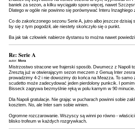
baniek za sezon, a kilku wyciągało sporo więcej, nawet Szczęsn
Dlatego w ogóle nie powinno się porównywać Interu Inzaghiego z
Co do zakończonego sezonu Serie A, jutro albo jeszcze dzisiaj so
by się z tym pogodził, ale niestety skończyło się o punkt.
Ba jak tak człowiek nabierze dystansu to można nawet powiedzie
Re: Serie A
autor:
Mora
Mistrzostwo stracone we frajerski sposób. Dwumecz z Napoli to
Zresztą już w otwierającym sezon meczem z Genuą Inter zesrał
prowadzimy 4-2 i nie dowozimy do końca na Meazza. To samo z P
scudetto może zadecydować jeden pierdolony punkcik. I pomimo t
Bisseck zagrywa bezmyślnie ręką w polu karnym w 90 minucie.
Dla Napoli gratulacje. Nie grając w pucharach powinni sobie zak
kosztem. No, ale Inter sam sobie winien.
Ogromne rozczarowanie. Wszyscy są winni po równo - właściciele
blisko trofeum w każdych rozgrywkach.