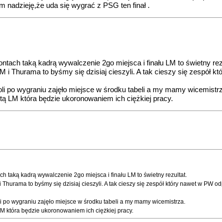
m nadzieję,że uda się wygrać z PSG ten finał .
tach taką kadrą wywalczenie 2go miejsca i finału LM to świetny rezu
 Thurama to byśmy się dzisiaj cieszyli. A tak cieszy się zespół kt
poli po wygraniu zajęło miejsce w środku tabeli a my mamy wicemistr
ą LM która będzie ukoronowaniem ich ciężkiej pracy.
h taką kadrą wywalczenie 2go miejsca i finału LM to świetny rezultat.
urama to byśmy się dzisiaj cieszyli. A tak cieszy się zespół który nawet w PW od
li po wygraniu zajęło miejsce w środku tabeli a my mamy wicemistrza.
M która będzie ukoronowaniem ich ciężkiej pracy.