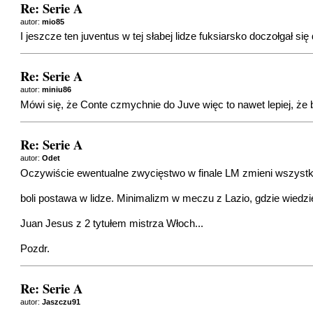
Re: Serie A
autor:
mio85
I jeszcze ten juventus w tej słabej lidze fuksiarsko doczołgał si
Re: Serie A
autor:
miniu86
Mówi się, że Conte czmychnie do Juve więc to nawet lepiej, że 
Re: Serie A
autor:
Odet
Oczywiście ewentualne zwycięstwo w finale LM zmieni wszystko
boli postawa w lidze. Minimalizm w meczu z Lazio, gdzie wiedzie
Juan Jesus z 2 tytułem mistrza Włoch...
Pozdr.
Re: Serie A
autor:
Jaszczu91