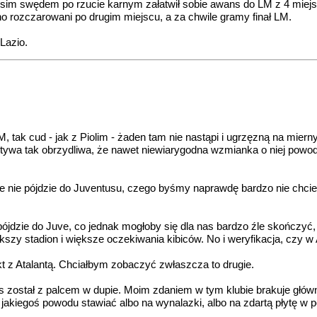
psim swędem po rzucie karnym załatwił sobie awans do LM z 4 miejs
no rozczarowani po drugim miejscu, a za chwile gramy finał LM.
Lazio.
 LM, tak cud - jak z Piolim - żaden tam nie nastąpi i ugrzęzną na mi
ktywa tak obrzydliwa, że nawet niewiarygodna wzmianka o niej powodu
e nie pójdzie do Juventusu, czego byśmy naprawdę bardzo nie chciel
 pójdzie do Juve, co jednak mogłoby się dla nas bardzo źle skończyć, 
zy stadion i większe oczekiwania kibiców. No i weryfikacja, czy w 
t z Atalantą. Chciałbym zobaczyć zwłaszcza to drugie.
us został z palcem w dupie. Moim zdaniem w tym klubie brakuje głów
z jakiegoś powodu stawiać albo na wynalazki, albo na zdartą płytę w po