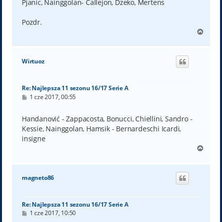
Pjanic, Nainggolan- Callejon, Dzeko, Mertens
Pozdr.
N
a
g
ó
Wirtuoz
r
ę
Re: Najlepsza 11 sezonu 16/17 Serie A
P
1 cze 2017, 00:55
o
s
t
Handanović - Zappacosta, Bonucci, Chiellini, Sandro -
Kessie, Nainggolan, Hamsik - Bernardeschi Icardi,
insigne
N
a
g
ó
magneto86
r
ę
Re: Najlepsza 11 sezonu 16/17 Serie A
P
1 cze 2017, 10:50
o