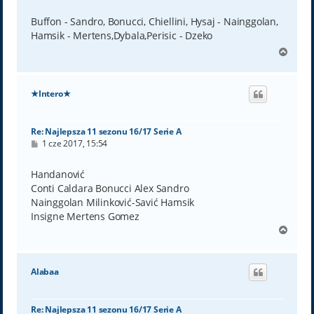
s
t
Buffon - Sandro, Bonucci, Chiellini, Hysaj - Nainggolan,
Hamsik - Mertens,Dybala,Perisic - Dzeko
N
a
g
ó
★Intero★
r
ę
Re: Najlepsza 11 sezonu 16/17 Serie A
P
1 cze 2017, 15:54
o
s
t
Handanović
Conti Caldara Bonucci Alex Sandro
Nainggolan Milinković-Savić Hamsik
Insigne Mertens Gomez
N
a
g
ó
Alabaa
r
ę
Re: Najlepsza 11 sezonu 16/17 Serie A