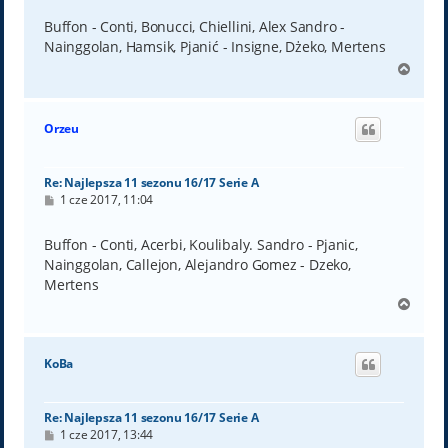
s
t
Buffon - Conti, Bonucci, Chiellini, Alex Sandro -
Nainggolan, Hamsik, Pjanić - Insigne, Dżeko, Mertens
N
a
g
ó
Orzeu
r
ę
Re: Najlepsza 11 sezonu 16/17 Serie A
P
1 cze 2017, 11:04
o
s
t
Buffon - Conti, Acerbi, Koulibaly. Sandro - Pjanic,
Nainggolan, Callejon, Alejandro Gomez - Dzeko,
Mertens
N
a
g
ó
KoBa
r
ę
Re: Najlepsza 11 sezonu 16/17 Serie A
P
1 cze 2017, 13:44
o