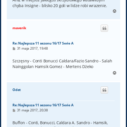
chyba Insigne - blisko 20 goli w lidze robi wrazenie.
N
a
g
ó
maverik
r
ę
Re: Najlepsza 11 sezonu 16/17 Serie A
P
31 maja 2017, 19:48
o
s
t
Szczęsny - Conti Bonucci Caldara/Fazio Sandro - Salah
Nainggolan Hamsik Gomez - Mertens Dżeko
N
a
g
ó
Odet
r
ę
Re: Najlepsza 11 sezonu 16/17 Serie A
P
31 maja 2017, 20:38
o
s
t
Buffon - Conti, Bonucci, Caldara A. Sandro - Hamsik,