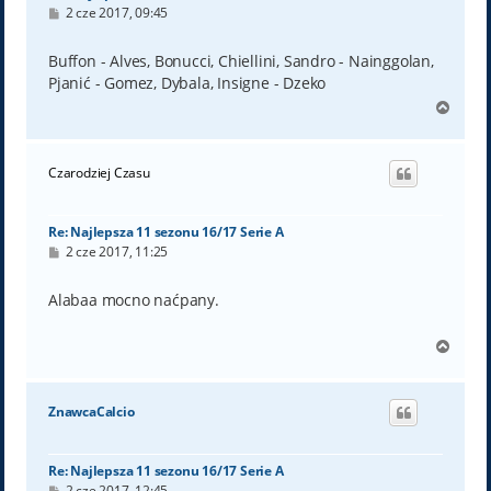
P
2 cze 2017, 09:45
o
s
t
Buffon - Alves, Bonucci, Chiellini, Sandro - Nainggolan,
Pjanić - Gomez, Dybala, Insigne - Dzeko
N
a
g
ó
Czarodziej Czasu
r
ę
Re: Najlepsza 11 sezonu 16/17 Serie A
P
2 cze 2017, 11:25
o
s
t
Alabaa mocno naćpany.
N
a
g
ó
ZnawcaCalcio
r
ę
Re: Najlepsza 11 sezonu 16/17 Serie A
P
2 cze 2017, 12:45