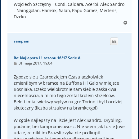
t
Wojciech Szczęsny - Conti, Caldara, Acerbi, Alex Sandro
- Nainggolan, Hamsik; Salah, Papu Gomez, Mertens;
Dzeko.
N
a
g
ó
sampam
r
ę
Re: Najlepsza 11 sezonu 16/17 Serie A
P
31 maja 2017, 19:04
o
s
t
Zgodze sie z Czarodziejem Czasu aczkolwiek
zmienilbym w bramce na Buffona i Il Galo w miejsce
Bosniaka. Dzeko wielokrotnie sam siebie zaskakiwal
niecelnoscia, a mimo tego zostal krolem strzelcow.
Belotti mial wiekszy wplyw na gre Torino i byl bardziej
skuteczny (liczba strzalow na bramke/gol)
W ogole najlepszy na liscie jest Alex Sandro. Drybling,
podanie, bezkompromisowosc. Nie wiem jak to sie Juve
udaje, ze nikt im Brazylijczyka nie podkupil.
Aha, w miejsce jakiegos skrzydlowego wstawilbym