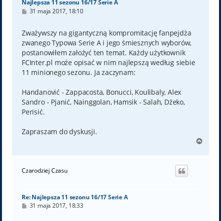
Najlepsza 11 sezonu 16/17 Serie A
P
31 maja 2017, 18:10
o
s
t
Zważywszy na gigantyczną kompromitację fanpejdża
zwanego Typowa Serie A i jego śmiesznych wyborów,
postanowiłem założyć ten temat. Każdy użytkownik
FCInter.pl może opisać w nim najlepszą według siebie
11 minionego sezonu. Ja zaczynam:
Handanović - Zappacosta, Bonucci, Koulibaly, Alex
Sandro - Pjanić, Nainggolan, Hamsik - Salah, Dżeko,
Perisić.
Zapraszam do dyskusji.
N
a
g
ó
Czarodziej Czasu
r
ę
Re: Najlepsza 11 sezonu 16/17 Serie A
P
31 maja 2017, 18:33
o
s