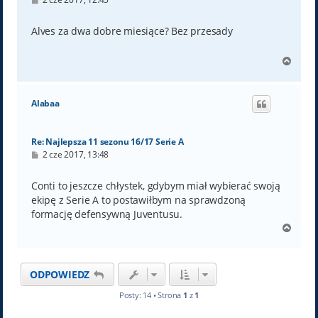
o
s
t
Alves za dwa dobre miesiące? Bez przesady
N
a
g
ó
Alabaa
r
ę
Re: Najlepsza 11 sezonu 16/17 Serie A
P
2 cze 2017, 13:48
o
s
t
Conti to jeszcze chłystek, gdybym miał wybierać swoją
ekipę z Serie A to postawiłbym na sprawdzoną
formację defensywną Juventusu.
N
a
g
ó
ODPOWIEDZ
r
ę
Posty: 14 • Strona
1
z
1