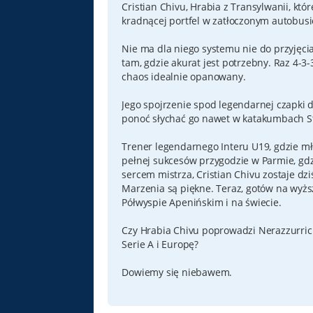
Cristian Chivu, Hrabia z Transylwanii, któ
kradnącej portfel w zatłoczonym autobusi
Nie ma dla niego systemu nie do przyjęcia
tam, gdzie akurat jest potrzebny. Raz 4-3-
chaos idealnie opanowany.
Jego spojrzenie spod legendarnej czapki d
ponoć słychać go nawet w katakumbach S
Trener legendarnego Interu U19, gdzie mł
pełnej sukcesów przygodzie w Parmie, gdz
sercem mistrza, Cristian Chivu zostaje dzi
Marzenia są piękne. Teraz, gotów na wyżs
Półwyspie Apenińskim i na świecie.
Czy Hrabia Chivu poprowadzi Nerazzurric
Serie A i Europę?
Dowiemy się niebawem.