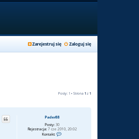
Zarejestruj się
Zaloguj się
Posty: 1 • Strona
1
z
1
Pader88
Posty:
30
Rejestracja:
7 cze 2010, 20:02
S
Kontakt:
k