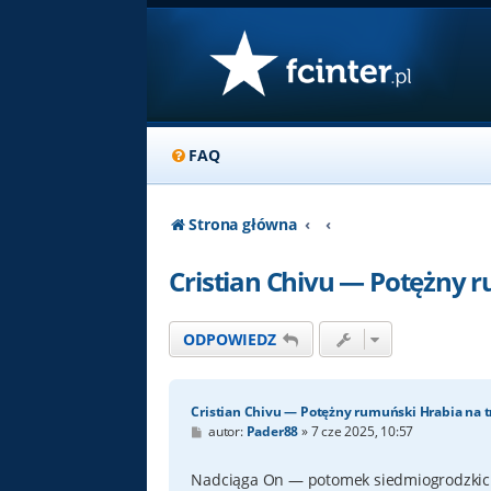
FAQ
Strona główna
Cristian Chivu — Potężny r
ODPOWIEDZ
Cristian Chivu — Potężny rumuński Hrabia na t
P
autor:
Pader88
»
7 cze 2025, 10:57
o
s
t
Nadciąga On — potomek siedmiogrodzkich