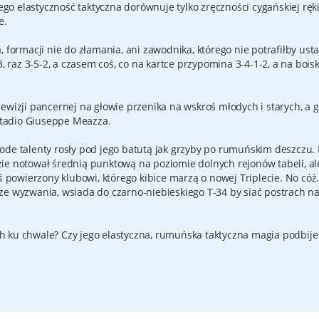
rego elastyczność taktyczna dorównuje tylko zręczności cygańskiej ręk
e.
, formacji nie do złamania, ani zawodnika, którego nie potrafiłby ust
3, raz 3-5-2, a czasem coś, co na kartce przypomina 3-4-1-2, a na boi
ewizji pancernej na głowie przenika na wskroś młodych i starych, a 
tadio Giuseppe Meazza.
ode talenty rosły pod jego batutą jak grzyby po rumuńskim deszczu.
ie notował średnią punktową na poziomie dolnych rejonów tabeli, al
ś powierzony klubowi, którego kibice marzą o nowej Triplecie. No cóż
ze wyzwania, wsiada do czarno-niebieskiego T-34 by siać postrach n
h ku chwale? Czy jego elastyczna, rumuńska taktyczna magia podbije