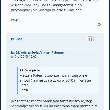
Też chętnie zobaczę tych samych aktorów na boisku co
w środę (warunek Obi za Łamagatomo), albo
przynajmniej nie wystąpi Palacio z Guarinem.
Pozdr.
N
a
g
ó
Klinsi64
r
ę
Re: 22. kolejka Serie A: Inter - Palermo
P
6 lut 2015, 12:46
o
s
t
Odet pisze:
Mecze z Palermo zawsze gwarantują wiele
emocji (mój mecz na żywo w 2010 r. i wejście
Pazzo)
Pozdr.
ja z tamtego meczu pamiętam fantastyczny występ
Santona(karny po faulu na Kasamim) mam nadzieję że