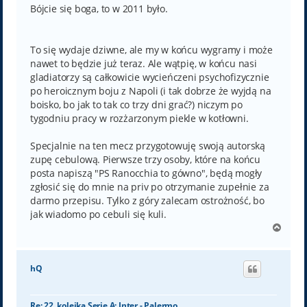
Bójcie się boga, to w 2011 było.
To się wydaje dziwne, ale my w końcu wygramy i może
nawet to będzie już teraz. Ale wątpię, w końcu nasi
gladiatorzy są całkowicie wycieńczeni psychofizycznie
po heroicznym boju z Napoli (i tak dobrze że wyjdą na
boisko, bo jak to tak co trzy dni grać?) niczym po
tygodniu pracy w rozżarzonym piekle w kotłowni.
Specjalnie na ten mecz przygotowuję swoją autorską
zupę cebulową. Pierwsze trzy osoby, które na końcu
posta napiszą "PS Ranocchia to gówno", będą mogły
zgłosić się do mnie na priv po otrzymanie zupełnie za
darmo przepisu. Tylko z góry zalecam ostrożność, bo
jak wiadomo po cebuli się kuli.
N
a
g
ó
hQ
r
ę
Re: 22. kolejka Serie A: Inter - Palermo