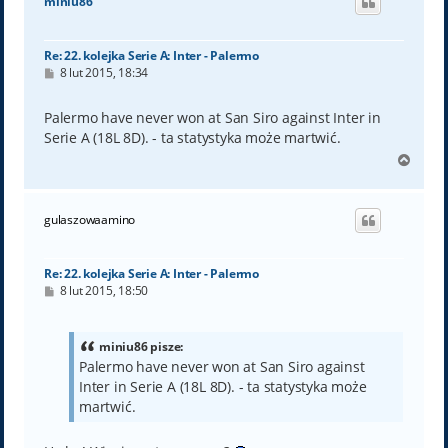
miniu86
r
ę
Re: 22. kolejka Serie A: Inter - Palermo
P
8 lut 2015, 18:34
o
s
t
Palermo have never won at San Siro against Inter in
Serie A (18L 8D). - ta statystyka może martwić.
N
a
g
ó
gulaszowaamino
r
ę
Re: 22. kolejka Serie A: Inter - Palermo
P
8 lut 2015, 18:50
o
s
t
miniu86 pisze:
Palermo have never won at San Siro against
Inter in Serie A (18L 8D). - ta statystyka może
martwić.