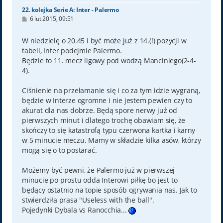
22. kolejka Serie A: Inter - Palermo
P
6 lut 2015, 09:51
o
s
t
W niedzielę o 20.45 i być może już z 14.(!) pozycji w
tabeli, Inter podejmie Palermo.
Będzie to 11. mecz ligowy pod wodzą Manciniego(2-4-
4).
Ciśnienie na przełamanie się i co za tym idzie wygraną,
będzie w Interze ogromne i nie jestem pewien czy to
akurat dla nas dobrze. Będą spore nerwy już od
pierwszych minut i dlatego trochę obawiam się, że
skończy to się katastrofą typu czerwona kartka i karny
w 5 minucie meczu. Mamy w składzie kilka asów, którzy
mogą się o to postarać.
Możemy być pewni, że Palermo już w pierwszej
minucie po prostu odda Interowi piłkę bo jest to
będący ostatnio na topie sposób ogrywania nas. Jak to
stwierdziła prasa "Useless with the ball".
Pojedynki Dybala vs Ranocchia...