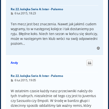
ę
Re: 22. kolejka Serie A: Inter - Palermo
P
6 lut 2015, 18:23
o
s
t
Ten mecz jest bez znaczenia. Nawet jak jakimś cudem
wygramy, to w następnej kolejce i tak dostaniemy po
ryju. Błędne koło. Niech ten sezon w końcu się skończy,
może w następnym ten klub wróci na swój odpowiedni
poziom...
N
a
g
ó
Andy
r
ę
Re: 22. kolejka Serie A: Inter - Palermo
P
6 lut 2015, 19:05
o
s
t
W ostatnim czasie każdy nasz przeciwniki należy do
tych trudnych, niezależnie od tego czy jest to Juventus
czy Sassuolo czy Empoli. W środę w bardzo głupi i
dziecinny sposób oddaliśmy tak ważny remis, który