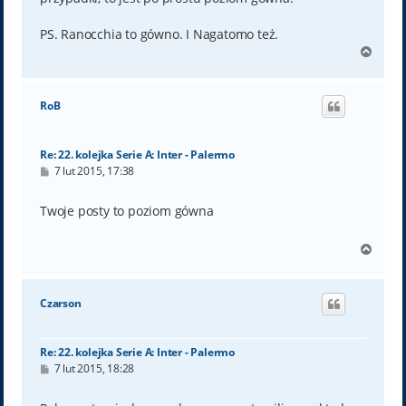
PS. Ranocchia to gówno. I Nagatomo też.
N
a
g
ó
RoB
r
ę
Re: 22. kolejka Serie A: Inter - Palermo
P
7 lut 2015, 17:38
o
s
t
Twoje posty to poziom gówna
N
a
g
ó
Czarson
r
ę
Re: 22. kolejka Serie A: Inter - Palermo
P
7 lut 2015, 18:28
o
s
t