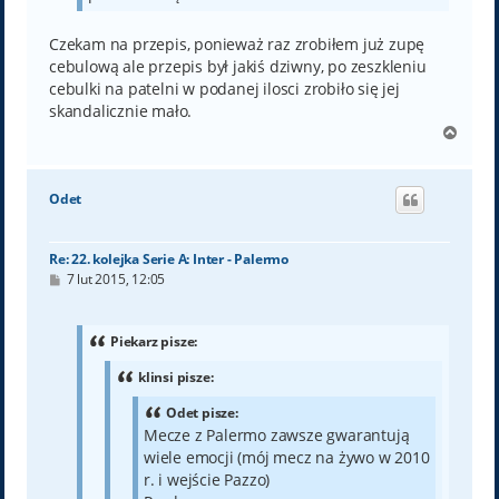
Czekam na przepis, ponieważ raz zrobiłem już zupę
cebulową ale przepis był jakiś dziwny, po zeszkleniu
cebulki na patelni w podanej ilosci zrobiło się jej
skandalicznie mało.
N
a
g
ó
Odet
r
ę
Re: 22. kolejka Serie A: Inter - Palermo
P
7 lut 2015, 12:05
o
s
t
Piekarz pisze:
klinsi pisze:
Odet pisze:
Mecze z Palermo zawsze gwarantują
wiele emocji (mój mecz na żywo w 2010
r. i wejście Pazzo)