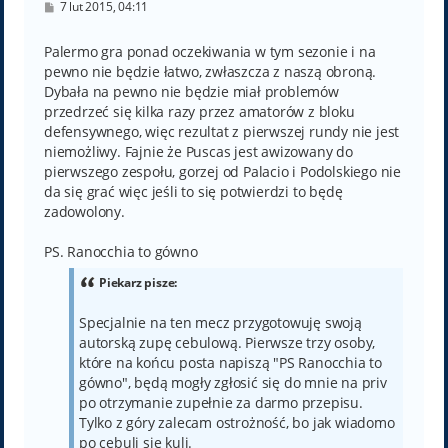
P
7 lut 2015, 04:11
o
s
t
Palermo gra ponad oczekiwania w tym sezonie i na
pewno nie będzie łatwo, zwłaszcza z naszą obroną.
Dybała na pewno nie będzie miał problemów
przedrzeć się kilka razy przez amatorów z bloku
defensywnego, więc rezultat z pierwszej rundy nie jest
niemożliwy. Fajnie że Puscas jest awizowany do
pierwszego zespołu, gorzej od Palacio i Podolskiego nie
da się grać więc jeśli to się potwierdzi to będę
zadowolony.
PS. Ranocchia to gówno
Piekarz pisze:
Specjalnie na ten mecz przygotowuję swoją
autorską zupę cebulową. Pierwsze trzy osoby,
które na końcu posta napiszą "PS Ranocchia to
gówno", będą mogły zgłosić się do mnie na priv
po otrzymanie zupełnie za darmo przepisu.
Tylko z góry zalecam ostrożność, bo jak wiadomo
po cebuli się kuli.