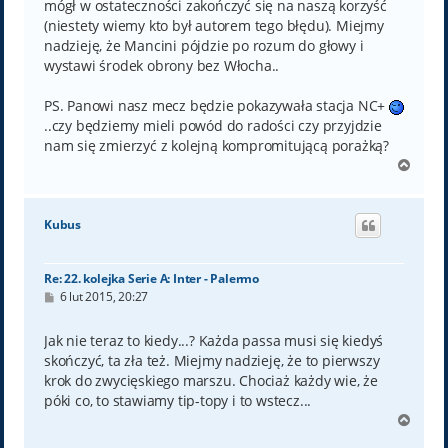
mógł w ostateczności zakończyć się na naszą korzyść
(niestety wiemy kto był autorem tego błędu). Miejmy
nadzieję, że Mancini pójdzie po rozum do głowy i
wystawi środek obrony bez Włocha..
PS. Panowi nasz mecz będzie pokazywała stacja NC+
..czy będziemy mieli powód do radości czy przyjdzie
nam się zmierzyć z kolejną kompromitującą porażką?
N
a
g
ó
Kubus
r
ę
Re: 22. kolejka Serie A: Inter - Palermo
P
6 lut 2015, 20:27
o
s
t
Jak nie teraz to kiedy...? Każda passa musi się kiedyś
skończyć, ta zła też. Miejmy nadzieję, że to pierwszy
krok do zwycięskiego marszu. Chociaż każdy wie, że
póki co, to stawiamy tip-topy i to wstecz...
N
a