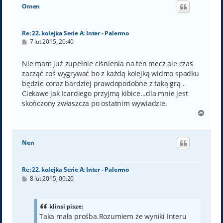
ó
Omen
r
ę
Re: 22. kolejka Serie A: Inter - Palermo
P
7 lut 2015, 20:40
o
s
t
Nie mam już zupełnie ciśnienia na ten mecz ale czas
zacząć coś wygrywać bo z każdą kolejką widmo spadku
będzie coraz bardziej prawdopodobne z taką grą .
Ciekawe jak Icardiego przyjmą kibice...dla mnie jest
skończony zwłaszcza po ostatnim wywiadzie.
N
a
g
ó
Nen
r
ę
Re: 22. kolejka Serie A: Inter - Palermo
P
8 lut 2015, 00:20
o
s
t
klinsi pisze:
Taka mała prośba.Rozumiem że wyniki Interu