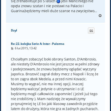
się zrehabilituje po 5 latach
jeśli Manciniego nie
opęta znowu szatan i nie postawi na Palacio i
Guarina,będziemy mieli duże szanse na zwycięstwo...
N
a
g
ó
Dzyl
r
ę
Re: 22. kolejka Serie A: Inter - Palermo
P
6 lut 2015, 13:42
o
s
t
Chciałbym zobaczyć boki obrony Santon, D'Ambrosio,
ale niestety D'Ambrosio nie jest jeszcze w pełni zdrowy
i podejrzewam, że znowu będziemy oglądać wyczyny
Japońca. Brozović zagrał dobry mecz z Napoli i liczę że
to on zagra obok Medela, a przed nimi Kovacic.
Musimy to wygrać, nie ma innej opcji, inaczej
będziemy walczyć jedynie o utrzymanie i o LE
będziemy mogli całkowicie zapomnieć ( jeżeli już tego
nie zrobiliśmy ). Mam nadzieję że wywalczymy
przynajmniej tę LE bo jaki klasowy zawodnik przyjdzie
latem do drużyny, która nie gra w żadnych pucharach.