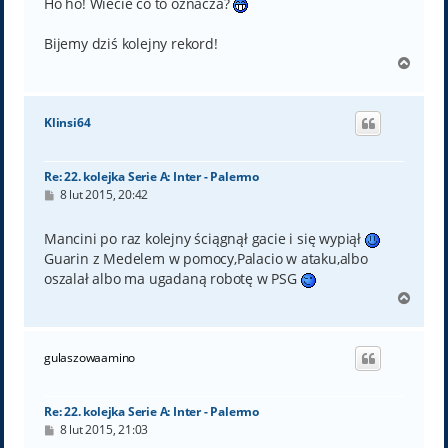
Ho ho! Wiecie co to oznacza?
Bijemy dziś kolejny rekord!
N
a
g
ó
Klinsi64
r
ę
Re: 22. kolejka Serie A: Inter - Palermo
P
8 lut 2015, 20:42
o
s
t
Mancini po raz kolejny ściągnął gacie i się wypiął
Guarin z Medelem w pomocy,Palacio w ataku,albo
oszalał albo ma ugadaną robotę w PSG
N
a
g
ó
gulaszowaamino
r
ę
Re: 22. kolejka Serie A: Inter - Palermo
P
8 lut 2015, 21:03
o