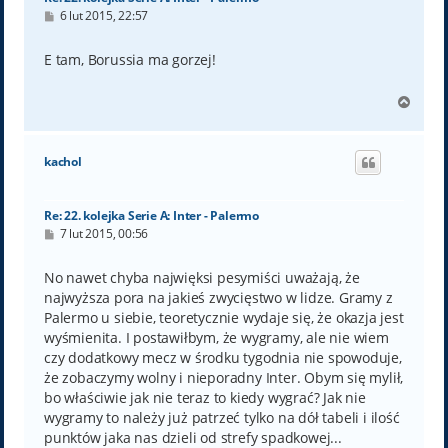
P
6 lut 2015, 22:57
o
s
t
E tam, Borussia ma gorzej!
N
a
g
ó
kachol
r
ę
Re: 22. kolejka Serie A: Inter - Palermo
P
7 lut 2015, 00:56
o
s
t
No nawet chyba najwięksi pesymiści uważają, że
najwyższa pora na jakieś zwycięstwo w lidze. Gramy z
Palermo u siebie, teoretycznie wydaje się, że okazja jest
wyśmienita. I postawiłbym, że wygramy, ale nie wiem
czy dodatkowy mecz w środku tygodnia nie spowoduje,
że zobaczymy wolny i nieporadny Inter. Obym się mylił,
bo właściwie jak nie teraz to kiedy wygrać? Jak nie
wygramy to należy już patrzeć tylko na dół tabeli i ilość
punktów jaka nas dzieli od strefy spadkowej...