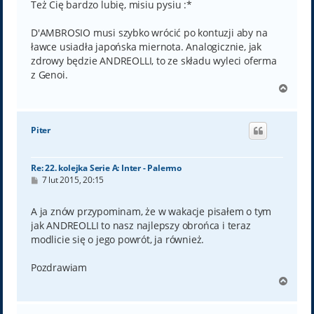
Też Cię bardzo lubię, misiu pysiu :*
D'AMBROSIO musi szybko wrócić po kontuzji aby na
ławce usiadła japońska miernota. Analogicznie, jak
zdrowy będzie ANDREOLLI, to ze składu wyleci oferma
z Genoi.
N
a
g
ó
Piter
r
ę
Re: 22. kolejka Serie A: Inter - Palermo
P
7 lut 2015, 20:15
o
s
t
A ja znów przypominam, że w wakacje pisałem o tym
jak ANDREOLLI to nasz najlepszy obrońca i teraz
modlicie się o jego powrót, ja również.
Pozdrawiam
N
a
g