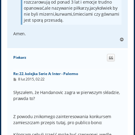
rozczarowują od ponad 3 lat i emocje trudno
opanować,ale nazywanie piłkarzy,jacykolwiek by
nie byli mizerni,kurwami,śmieciami czy gównami
jest sporą przesadą.
Amen.
N
a
g
ó
Piekarz
r
ę
Re: 22. kolejka Serie A: Inter - Palermo
P
8 lut 2015, 02:22
o
s
t
Słyszałem, że Handanovic zagra w pierwszym składzie,
prawda to?
Z powodu znikomego zainteresowania konkursem
zamieszczam przepis tutaj, pro publico bono:
Kilogram cebuli (część może być czerwonej, wedle