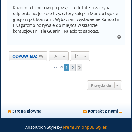
s
t
Każdemu trenerowi po przyjściu do Interu zaczyna
odpierdalać. Jeszcze trzy, cztery kolejki i Mancio będzie
gnojony jak Mazzarri. Wybaczam wystawienie Ranocchi
i Nagatomo bo rywale do miejsca w składzie
kontuzjowani, ale Guarin i Palacio to sabotaż.
N
a
g
ó
ODPOWIEDZ
r
ę
2
Posty: 59
1
Następna
Przejdź do
Strona główna
Kontakt z nami
Absolution Style by
Premium phpBB Styles