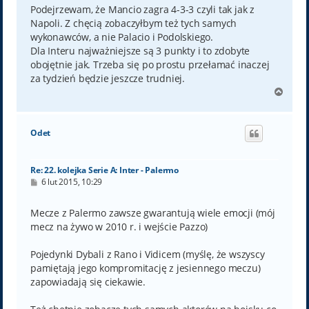
Podejrzewam, że Mancio zagra 4-3-3 czyli tak jak z
Napoli. Z chęcią zobaczyłbym też tych samych
wykonawców, a nie Palacio i Podolskiego.
Dla Interu najważniejsze są 3 punkty i to zdobyte
obojętnie jak. Trzeba się po prostu przełamać inaczej
za tydzień będzie jeszcze trudniej.
N
a
g
ó
Odet
r
ę
Re: 22. kolejka Serie A: Inter - Palermo
P
6 lut 2015, 10:29
o
s
t
Mecze z Palermo zawsze gwarantują wiele emocji (mój
mecz na żywo w 2010 r. i wejście Pazzo)
Pojedynki Dybali z Rano i Vidicem (myślę, że wszyscy
pamiętają jego kompromitację z jesiennego meczu)
zapowiadają się ciekawie.