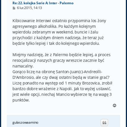
Re: 22. kolejka Serie A: Inter - Palermo
P
6 lut 2015, 14:13
o
s
t
Kibicowanie Interowi ostatnio przypomina los żony
agresywnego alkoholika. Po każdym kolejnym
wpierdolu zebranym w weekend, buncie i żalu
przychodzi z każdym dniem nadzieja, że teraz już
będzie tylko lepiej i tak do kolejnego wpierdolu.
Miejmy nadzieję, że z Palermo będzie lepiej, a proces
resocjalizacji naszych graczy wreszcie zacznie być
namacalny.
Gorąco liczę na obronę Santon-Juan(c)-Andreolli-
D'Ambrosio, ale czy dwaj ostatni będą w stanie grać?
Liczę ponadto na występ od 1 minuty Brozovica, zrobił
bardzo dobre wrażenie z Napoli. Jak to wyżej ustawić,
jest wiele opcji, niechaj Mancio wybierze tę na wagę 3
punktów.
N
a
g
ó
gulaszowaamino
r