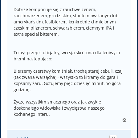
Dobrze komponuje się z rauchweizenem,
rauchmarzenem, grodziskim, stoutem owsianym lub
amerykańskim, festbierem, konkretnie chmielonym
czeskim pilznerem, schwarzbierem, ciemnym IPA i
extra special bitterem.
To był przepis oficjalny, wersja skrócona dla leniwych
brzmi następująco:
Bierzemy czerstwy komiśniak, trochę starej cebuli, czaj
(tak zwana warzącha) - wszystko to kitramy do gara i
kopsamy żaru. Gotujemy pięć-dziesięć minut, no góra
godzinę.
Życzę wszystkim smacznego oraz jak zwykle
doskonałego widowiska i zwycięstwa naszego
kochanego Interu.
N
a
g
ó