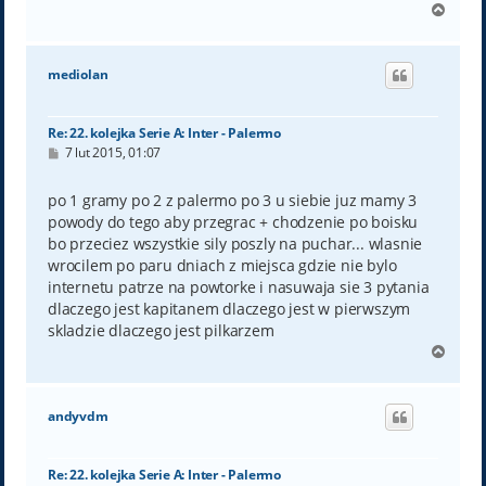
N
a
g
ó
mediolan
r
ę
Re: 22. kolejka Serie A: Inter - Palermo
P
7 lut 2015, 01:07
o
s
t
po 1 gramy po 2 z palermo po 3 u siebie juz mamy 3
powody do tego aby przegrac + chodzenie po boisku
bo przeciez wszystkie sily poszly na puchar... wlasnie
wrocilem po paru dniach z miejsca gdzie nie bylo
internetu patrze na powtorke i nasuwaja sie 3 pytania
dlaczego jest kapitanem dlaczego jest w pierwszym
skladzie dlaczego jest pilkarzem
N
a
g
ó
andyvdm
r
ę
Re: 22. kolejka Serie A: Inter - Palermo