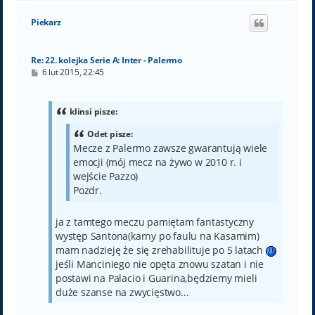
g
ó
Piekarz
r
ę
Re: 22. kolejka Serie A: Inter - Palermo
P
6 lut 2015, 22:45
o
s
t
klinsi pisze:
Odet pisze:
Mecze z Palermo zawsze gwarantują wiele
emocji (mój mecz na żywo w 2010 r. i
wejście Pazzo)
Pozdr.
ja z tamtego meczu pamiętam fantastyczny
występ Santona(karny po faulu na Kasamim)
mam nadzieję że się zrehabilituje po 5 latach
jeśli Manciniego nie opęta znowu szatan i nie
postawi na Palacio i Guarina,będziemy mieli
duże szanse na zwycięstwo...