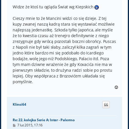
s
t
Widze że ktoś tu ogląda Świat wg Kiepskich
Cieszy mnie to że Mancini widzi co się dzieje. Z tej
kupy zwanej naszą kadrą stara się wystawiać możliwie
najlepszą jedenastkę. Szkoda tylko Japońca, ale myśle
że to kwestia czasu aż trenejro definitywnie z niego
zrezygnuje gdy wrócą pozostali boczni obrońcy. Puscas
z Napoli nie był taki słaby, zaliczył kilka zagrań w tym
jedno które bardzo mi się podobało do Icardiego
bodajże, wolę jego niż Podolskiego, Palacio itd. Poza
tym mam dziwne wrażenie że gdy Kovacića nie ma w
pierwszym składzie, to drużyna radzi sobie po prostu
lepiej. Oby współpraca z Brozovićem układała się
pomyślnie.
N
a
g
ó
Klinsi64
r
ę
Re: 22. kolejka Serie A: Inter - Palermo
P
7 lut 2015, 17:16
o