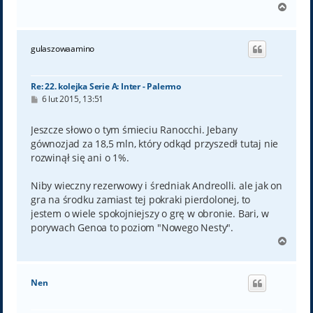
N
a
g
ó
gulaszowaamino
r
ę
Re: 22. kolejka Serie A: Inter - Palermo
P
6 lut 2015, 13:51
o
s
t
Jeszcze słowo o tym śmieciu Ranocchi. Jebany
gównozjad za 18,5 mln, który odkąd przyszedł tutaj nie
rozwinął się ani o 1%.
Niby wieczny rezerwowy i średniak Andreolli. ale jak on
gra na środku zamiast tej pokraki pierdolonej, to
jestem o wiele spokojniejszy o grę w obronie. Bari, w
porywach Genoa to poziom "Nowego Nesty".
N
a
g
ó
Nen
r
ę