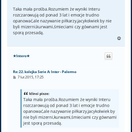
s
t
Taka mała prośba.Rozumiem że wyniki Interu
rozczarowują od ponad 3 lat i emocje trudno
opanować,ale nazywanie piłkarzy,jacykolwiek by nie
byli mizerni,kurwami,śmieciami czy gównami jest
sporą przesadą.
N
a
g
ó
★Intero★
r
ę
Re: 22. kolejka Serie A: Inter - Palermo
P
7 lut 2015, 17:25
o
s
t
klinsi pisze:
Taka mała prośba.Rozumiem że wyniki Interu
rozczarowują od ponad 3 lat i emocje trudno
opanować,ale nazywanie piłkarzy,jacykolwiek by
nie byli mizerni,kurwami,śmieciami czy gównami
jest sporą przesadą.