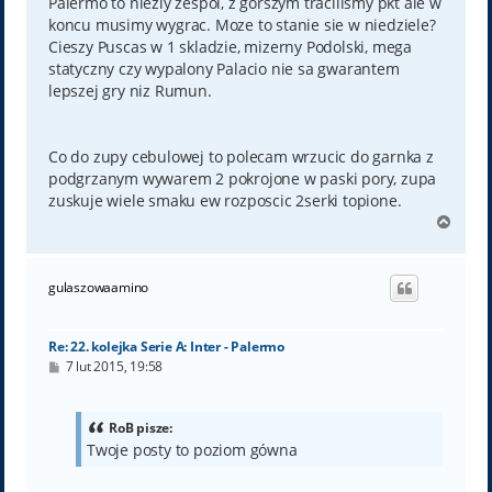
Palermo to niezly zespol, z gorszym tracilismy pkt ale w
koncu musimy wygrac. Moze to stanie sie w niedziele?
Cieszy Puscas w 1 skladzie, mizerny Podolski, mega
statyczny czy wypalony Palacio nie sa gwarantem
lepszej gry niz Rumun.
Co do zupy cebulowej to polecam wrzucic do garnka z
podgrzanym wywarem 2 pokrojone w paski pory, zupa
zuskuje wiele smaku ew rozposcic 2serki topione.
N
a
g
ó
gulaszowaamino
r
ę
Re: 22. kolejka Serie A: Inter - Palermo
P
7 lut 2015, 19:58
o
s
t
RoB pisze:
Twoje posty to poziom gówna