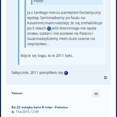
Pozdr.
ja z tamtego meczu pamiętam fantastyczny
występ Santona(karny po faulu na
Kasamim) mam nadzieję że się zrehabilituje
po 5 latach
jeśli Manciniego nie opęta
znowu szatan i nie postawi na Palacio i
Guarina,będziemy mieli duże szanse na
zwycięstwo...
Bójcie się boga, to w 2011 było.
faktycznie, 2011 pomyliłem się
N
a
g
ó
Yascarr
r
ę
Re: 22. kolejka Serie A: Inter - Palermo
P
7 lut 2015, 12:59
o