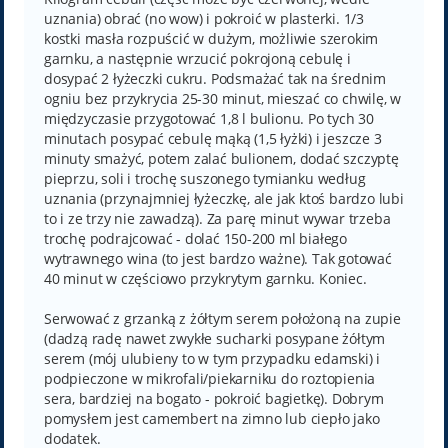
uznania) obrać (no wow) i pokroić w plasterki. 1/3
kostki masła rozpuścić w dużym, możliwie szerokim
garnku, a następnie wrzucić pokrojoną cebulę i
dosypać 2 łyżeczki cukru. Podsmażać tak na średnim
ogniu bez przykrycia 25-30 minut, mieszać co chwilę, w
międzyczasie przygotować 1,8 l bulionu. Po tych 30
minutach posypać cebulę mąką (1,5 łyżki) i jeszcze 3
minuty smażyć, potem zalać bulionem, dodać szczyptę
pieprzu, soli i trochę suszonego tymianku według
uznania (przynajmniej łyżeczkę, ale jak ktoś bardzo lubi
to i ze trzy nie zawadzą). Za parę minut wywar trzeba
trochę podrajcować - dolać 150-200 ml białego
wytrawnego wina (to jest bardzo ważne). Tak gotować
40 minut w częściowo przykrytym garnku. Koniec.
Serwować z grzanką z żółtym serem położoną na zupie
(dadzą radę nawet zwykłe sucharki posypane żółtym
serem (mój ulubieny to w tym przypadku edamski) i
podpieczone w mikrofali/piekarniku do roztopienia
sera, bardziej na bogato - pokroić bagietkę). Dobrym
pomysłem jest camembert na zimno lub ciepło jako
dodatek.