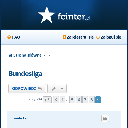
FAQ
Zarejestruj się
Zaloguj się
Strona główna
Bundesliga
ODPOWIEDZ
Strona
9
z
9
1
5
6
7
8
Posty: 244
9
Poprzednia
…
mediolan