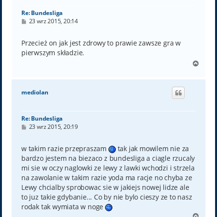
Re: Bundesliga
P
23 wrz 2015, 20:14
o
s
t
Przecież on jak jest zdrowy to prawie zawsze gra w
pierwszym składzie.
N
a
g
ó
mediolan
r
ę
Re: Bundesliga
P
23 wrz 2015, 20:19
o
s
t
w takim razie przepraszam
tak jak mowilem nie za
bardzo jestem na biezaco z bundesliga a ciagle rzucaly
mi sie w oczy naglowki ze lewy z lawki wchodzi i strzela
na zawolanie w takim razie yoda ma racje no chyba ze
Lewy chcialby sprobowac sie w jakiejs nowej lidze ale
to juz takie gdybanie... Co by nie bylo cieszy ze to nasz
rodak tak wymiata w noge
N