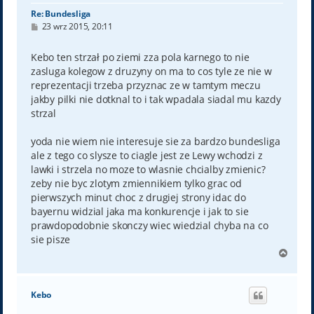
Re: Bundesliga
P
23 wrz 2015, 20:11
o
s
t
Kebo ten strzał po ziemi zza pola karnego to nie
zasluga kolegow z druzyny on ma to cos tyle ze nie w
reprezentacji trzeba przyznac ze w tamtym meczu
jakby pilki nie dotknal to i tak wpadala siadal mu kazdy
strzal
yoda nie wiem nie interesuje sie za bardzo bundesliga
ale z tego co slysze to ciagle jest ze Lewy wchodzi z
lawki i strzela no moze to wlasnie chcialby zmienic?
zeby nie byc zlotym zmiennikiem tylko grac od
pierwszych minut choc z drugiej strony idac do
bayernu widzial jaka ma konkurencje i jak to sie
prawdopodobnie skonczy wiec wiedzial chyba na co
sie pisze
N
a
g
ó
Kebo
r
ę