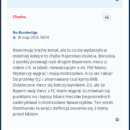
a
g
ó
Chuchu
r
ę
Re: Bundesliga
P
28 maja 2023, 08:54
o
s
t
Reanimuję trochę temat, ale to co się wydarzyło w
ostatniej kolejce to chyba frajerstwo stulecia. Borussia,
2 punkty przewagi nad drugim Bayernem, mecz u
siebie z 9. w tabeli, niewalczącym o nic FSV Mainz.
Wystarczy wygrać i mają mistrzostwo. A co oni robią?
Do przerwy 0:2 i zmarnowany rzut karny BVB.
Ostatecznie mecz się kończy wynikiem 2:2, ale że
Bayern swój mecz z FC Koeln wygrał, to zrównali się
punktami no i lepszy bilans meczów bezpośrednich
zadecydował o mistrzostwie Bawarczyków. Ten sezon
Dortmundu to wręcz definicja zesrania się 2 metry
przed kiblem.
N
a
g