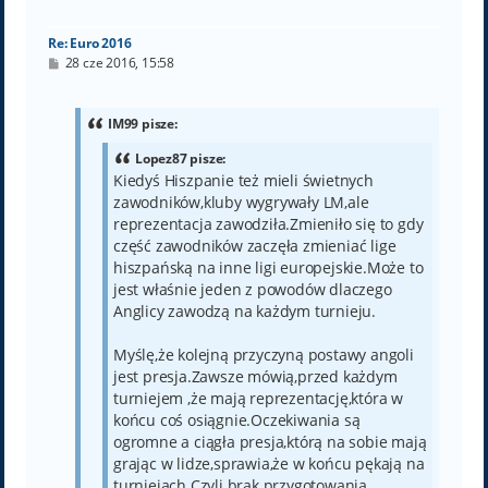
ę
Re: Euro 2016
P
28 cze 2016, 15:58
o
s
t
IM99 pisze:
Lopez87 pisze:
Kiedyś Hiszpanie też mieli świetnych
zawodników,kluby wygrywały LM,ale
reprezentacja zawodziła.Zmieniło się to gdy
część zawodników zaczęła zmieniać lige
hiszpańską na inne ligi europejskie.Może to
jest właśnie jeden z powodów dlaczego
Anglicy zawodzą na każdym turnieju.
Myślę,że kolejną przyczyną postawy angoli
jest presja.Zawsze mówią,przed każdym
turniejem ,że mają reprezentację,która w
końcu coś osiągnie.Oczekiwania są
ogromne a ciągła presja,którą na sobie mają
grając w lidze,sprawia,że w końcu pękają na
turniejach.Czyli brak przygotowania