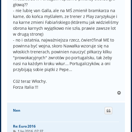
głową??
- nie lubię van Galla, ale na MŚ zmienił bramkarza na
karne, do końca myślałem, ze trener z Play zaryzykuje i
na karne zmieni Fabiańskiego (któremu jak widzieliśmy
obrona karnych wyjątkowo nie szła, prawie zawsze lot
w drugą stronę)
- no i ostatnia, najważniejsza rzecz, ćwierćfinał ME to
powinna być wojna, skoro Nawałka wzoruje się na
włoskich trenerach, powinien nauczyć piłkarzy kilku
"prowokacyjnych" zwrotów po portugalsku, tak żeby
nasi na każdym kroku wkur... Portugalczyków, a oni
przybijają sobie piątki z Pepe...
Cóż teraz Włochy.
Forza Italia !!!
N
a
g
ó
Nen
r
ę
Re: Euro 2016
P
1 lip 2016, 07:37