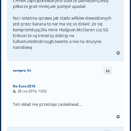
CHYBA zaproponował jeśli dobrze pamiętam),żeby
piłkarze grali mniej,ale pomysł upadał.
No i ostatnia sprawa jak stado wilków dowodzonych
jest przez barana to nie ma się co dziwić ,że się
kompromitują.Dla mnie Hodgson,McClaren czy SG
Erikson to są trenerzy dobrzy na
fulham,midlesbrough,twente a nie na drużyne
narodową
N
a
g
ó
sempre_fci
r
ę
Re: Euro 2016
P
28 cze 2016, 13:02
o
s
t
Ten skład nie przestaje zaskakiwać...
N
a
g