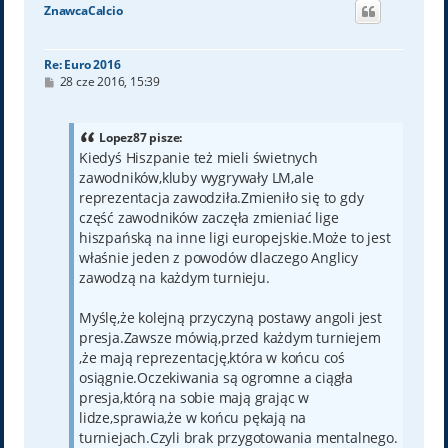
ó
ZnawcaCalcio
r
ę
Re: Euro 2016
P
28 cze 2016, 15:39
o
s
t
Lopez87 pisze:
Kiedyś Hiszpanie też mieli świetnych
zawodników,kluby wygrywały LM,ale
reprezentacja zawodziła.Zmieniło się to gdy
część zawodników zaczęła zmieniać lige
hiszpańską na inne ligi europejskie.Może to jest
właśnie jeden z powodów dlaczego Anglicy
zawodzą na każdym turnieju.
Myślę,że kolejną przyczyną postawy angoli jest
presja.Zawsze mówią,przed każdym turniejem
,że mają reprezentację,która w końcu coś
osiągnie.Oczekiwania są ogromne a ciągła
presja,którą na sobie mają grając w
lidze,sprawia,że w końcu pękają na
turniejach.Czyli brak przygotowania mentalnego.