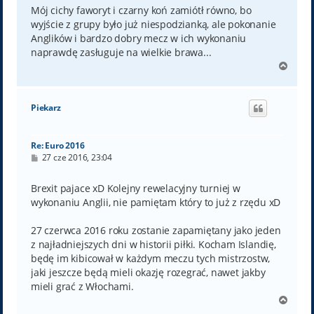
Mój cichy faworyt i czarny koń zamiótł równo, bo
wyjście z grupy było już niespodzianką, ale pokonanie
Anglików i bardzo dobry mecz w ich wykonaniu
naprawdę zasługuje na wielkie brawa...
N
a
g
ó
Piekarz
r
ę
Re: Euro 2016
P
27 cze 2016, 23:04
o
s
t
Brexit pajace xD Kolejny rewelacyjny turniej w
wykonaniu Anglii, nie pamiętam który to już z rzędu xD
27 czerwca 2016 roku zostanie zapamiętany jako jeden
z najładniejszych dni w historii piłki. Kocham Islandię,
będę im kibicował w każdym meczu tych mistrzostw,
jaki jeszcze będą mieli okazję rozegrać, nawet jakby
mieli grać z Włochami.
N
a