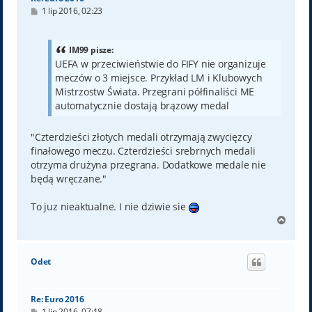
P
1 lip 2016, 02:23
o
s
t
IM99 pisze:
UEFA w przeciwieństwie do FIFY nie organizuje
meczów o 3 miejsce. Przykład LM i Klubowych
Mistrzostw Świata. Przegrani półfinaliści ME
automatycznie dostają brązowy medal
"Czterdzieści złotych medali otrzymają zwycięzcy
finałowego meczu. Czterdzieści srebrnych medali
otrzyma drużyna przegrana. Dodatkowe medale nie
będą wręczane."
To juz nieaktualne. I nie dziwie sie
N
a
g
ó
Odet
r
ę
Re: Euro 2016
P
1 lip 2016, 07:18