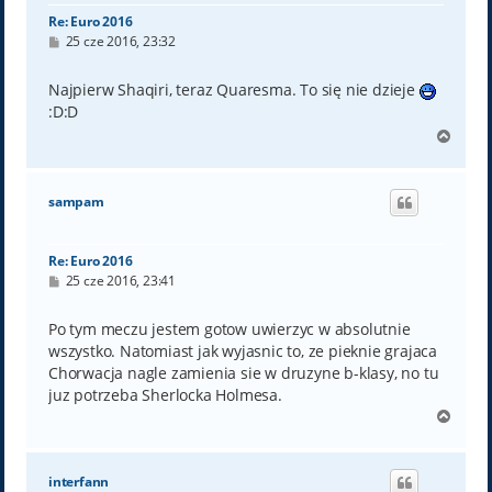
Re: Euro 2016
P
25 cze 2016, 23:32
o
s
t
Najpierw Shaqiri, teraz Quaresma. To się nie dzieje
:D:D
N
a
g
ó
sampam
r
ę
Re: Euro 2016
P
25 cze 2016, 23:41
o
s
t
Po tym meczu jestem gotow uwierzyc w absolutnie
wszystko. Natomiast jak wyjasnic to, ze pieknie grajaca
Chorwacja nagle zamienia sie w druzyne b-klasy, no tu
juz potrzeba Sherlocka Holmesa.
N
a
g
ó
interfann
r