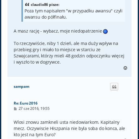
claudio86 pisze:
Poza tym napisałem "w przypadku awansu" czyli
awansu do półfinału.
A masz rację - wybacz, moje niedopatrzenie
To rzeczywiście, niby 1 dzień, ale ma duży wpływ na
przebieg gry i miało to miejsce w starciu ze
Szwajcarami, którzy mieli 48 godzin odpoczynku więcej
i wyszło to w dogrywce.
N
a
g
ó
sampam
r
ę
Re: Euro 2016
P
27 cze 2016, 19:55
o
s
t
Wlosi znowu zamkneli usta niedowiarkom. Kapitalny
mecz. Oczywiscie Hiszpania nie byla soba do konca, ale
kto jest na tym Euro?