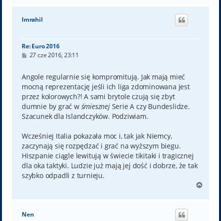
g
ó
Imrahil
r
ę
Re: Euro 2016
P
27 cze 2016, 23:11
o
s
t
Angole regularnie się kompromitują. Jak mają mieć
mocną reprezentację jeśli ich liga zdominowana jest
przez kolorowych?! A sami brytole czują się zbyt
dumnie by grać w
śmiesznej
Serie A czy Bundeslidze.
Szacunek dla Islandczyków. Podziwiam.
Wcześniej Italia pokazała moc i, tak jak Niemcy,
zaczynają się rozpędzać i grać na wyższym biegu.
Hiszpanie ciągle lewitują w świecie tikitaki i tragicznej
dla oka taktyki. Ludzie już mają jej dość i dobrze, że tak
szybko odpadli z turnieju.
N
a
g
ó
Nen
r