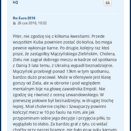
hQ
r
ę
Re: Euro 2016
P
26 cze 2016, 10:32
o
s
t
Piter, nie zgodzę się z kilkoma kwestiami. Przede
wszystkim Kuba powinien zostać do końca, bo mega
pewnie wykonuje karne. Po drugie, kolejny raz ktoś
pisze, że zastąpiłby Mączyńskiego Zielińskim. Cholera,
Zielu nie zagrał dobrego meczu w kadrze od spotkania
z Danią 3 lata temu, z Ukrainą wypadł beznadziejnie.
Mączyński przebiegł ponad 13km w tym spotkaniu,
bardzo dużo pracował. Może w ofensywie jest klasę
gorszy od Ziela, ale w obronie i pod względem
mentalnym bije na głowę zawodnika Empoli. Nie
zgodzę się również z oceną Lewandowskiego. W
pierwszej połowie był beznadziejny, w drugiej trochę
lepiej. Miał cholernie ciężko i Szwajcarzy powinni
kończyć mecz w 10 po faulu na nim, ale jak
przypominam sobie jego decyzje i przyjęcia piłki, to
wyglądało to słabo. Za bardzo grał z tyłu, co widać
choćby przy naszej bramce, nie było go w polu karnym.