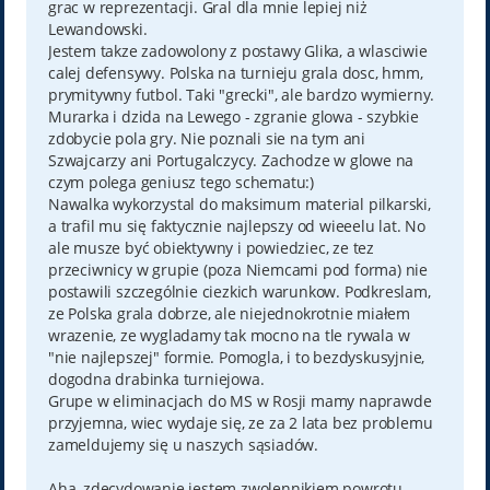
grac w reprezentacji. Gral dla mnie lepiej niż
Lewandowski.
Jestem takze zadowolony z postawy Glika, a wlasciwie
calej defensywy. Polska na turnieju grala dosc, hmm,
prymitywny futbol. Taki "grecki", ale bardzo wymierny.
Murarka i dzida na Lewego - zgranie glowa - szybkie
zdobycie pola gry. Nie poznali sie na tym ani
Szwajcarzy ani Portugalczycy. Zachodze w glowe na
czym polega geniusz tego schematu:)
Nawalka wykorzystal do maksimum material pilkarski,
a trafil mu się faktycznie najlepszy od wieeelu lat. No
ale musze być obiektywny i powiedziec, ze tez
przeciwnicy w grupie (poza Niemcami pod forma) nie
postawili szczególnie ciezkich warunkow. Podkreslam,
ze Polska grala dobrze, ale niejednokrotnie miałem
wrazenie, ze wygladamy tak mocno na tle rywala w
"nie najlepszej" formie. Pomogla, i to bezdyskusyjnie,
dogodna drabinka turniejowa.
Grupe w eliminacjach do MS w Rosji mamy naprawde
przyjemna, wiec wydaje się, ze za 2 lata bez problemu
zameldujemy się u naszych sąsiadów.
Aha, zdecydowanie jestem zwolennikiem powrotu