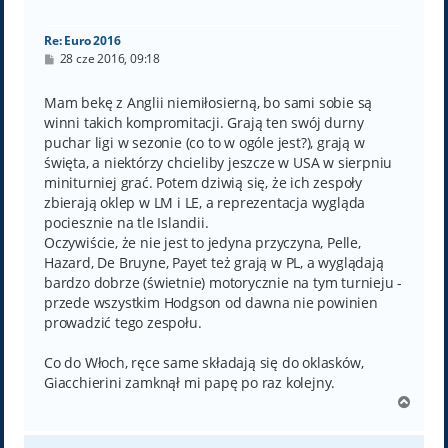
ę
Re: Euro 2016
P
28 cze 2016, 09:18
o
s
t
Mam bekę z Anglii niemiłosierną, bo sami sobie są
winni takich kompromitacji. Grają ten swój durny
puchar ligi w sezonie (co to w ogóle jest?), grają w
święta, a niektórzy chcieliby jeszcze w USA w sierpniu
miniturniej grać. Potem dziwią się, że ich zespoły
zbierają oklep w LM i LE, a reprezentacja wygląda
pociesznie na tle Islandii.
Oczywiście, że nie jest to jedyna przyczyna, Pelle,
Hazard, De Bruyne, Payet też grają w PL, a wyglądają
bardzo dobrze (świetnie) motorycznie na tym turnieju -
przede wszystkim Hodgson od dawna nie powinien
prowadzić tego zespołu.
Co do Włoch, ręce same składają się do oklasków,
Giacchierini zamknął mi papę po raz kolejny.
N
a
g