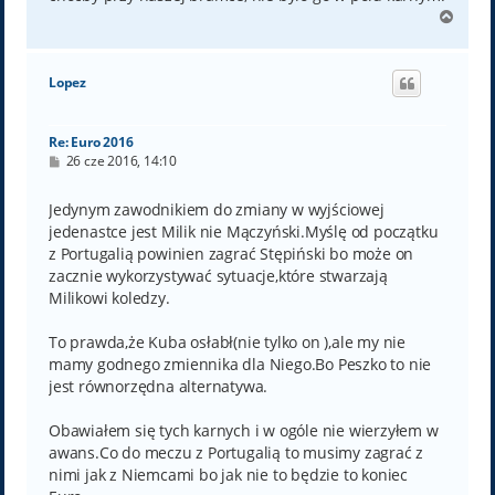
N
a
g
ó
Lopez
r
ę
Re: Euro 2016
P
26 cze 2016, 14:10
o
s
t
Jedynym zawodnikiem do zmiany w wyjściowej
jedenastce jest Milik nie Mączyński.Myślę od początku
z Portugalią powinien zagrać Stępiński bo może on
zacznie wykorzystywać sytuacje,które stwarzają
Milikowi koledzy.
To prawda,że Kuba osłabł(nie tylko on ),ale my nie
mamy godnego zmiennika dla Niego.Bo Peszko to nie
jest równorzędna alternatywa.
Obawiałem się tych karnych i w ogóle nie wierzyłem w
awans.Co do meczu z Portugalią to musimy zagrać z
nimi jak z Niemcami bo jak nie to będzie to koniec