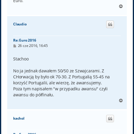
Euro.
N
a
g
ó
Claudio
r
ę
Re: Euro 2016
P
26 cze 2016, 16:45
o
s
t
Stachoo
No ja jednak dawałem 50/50 ze Szwajcarami. Z
CHorwacją by było ok 70-30. Z Portugalią 55-45 na
korzyść Portugalii, ale wierzę, że awansujemy.
Poza tym napisałem "w przypadku awansu" czyli
awansu do półfinału.
N
a
g
ó
kachol
r
ę