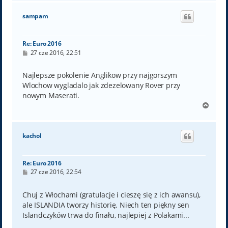
g
ó
sampam
r
ę
Re: Euro 2016
P
27 cze 2016, 22:51
o
s
t
Najlepsze pokolenie Anglikow przy najgorszym
Wlochow wygladalo jak zdezelowany Rover przy
nowym Maserati.
N
a
g
ó
kachol
r
ę
Re: Euro 2016
P
27 cze 2016, 22:54
o
s
t
Chuj z Włochami (gratulacje i cieszę się z ich awansu),
ale ISLANDIA tworzy historię. Niech ten piękny sen
Islandczyków trwa do finału, najlepiej z Polakami...