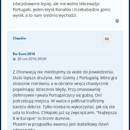
zdecydowanie lepiej, ale nie wolno lekceważyc
Portugalii. Jeden błysk Ronaldo i trzebabędzie gonić
wynik, a to nam średnio wychodzi.
N
a
g
ó
Claudio
r
ę
Re: Euro 2016
P
26 cze 2016, 09:30
o
s
t
Z Chorwacją nie mielibyśmy za wiele do powiedzenia.
Dużo lepsza drużyna. Ale! Gramy z Portugalią, która gra
strasznie nierówno, a w obronie wręcz chaotycznie
popełniając dziecinne błędy. Przy zmasowanej
defensywie rywala Portugalczycy się gubią. Oni
potrzebują miejsca. W walce o półfinał trafiliśmy
bardzo dobrze. Tylko trzeba to wykorzystać. Jak się nie
uda to trudno. Chłopaki już są zwycięzcami. "Najlepsza
8 w Europie" to brzmi dumnie.
Plusem w przypadku awansu jest dodatkowy dzień
odpoczynku.