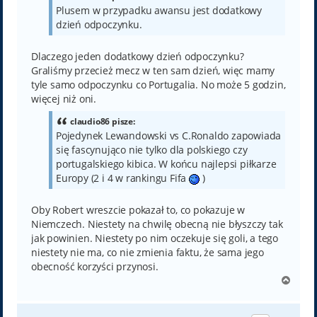
Plusem w przypadku awansu jest dodatkowy
dzień odpoczynku.
Dlaczego jeden dodatkowy dzień odpoczynku?
Graliśmy przecież mecz w ten sam dzień, więc mamy
tyle samo odpoczynku co Portugalia. No może 5 godzin,
więcej niż oni.
claudio86 pisze:
Pojedynek Lewandowski vs C.Ronaldo zapowiada
się fascynująco nie tylko dla polskiego czy
portugalskiego kibica. W końcu najlepsi piłkarze
Europy (2 i 4 w rankingu Fifa
)
Oby Robert wreszcie pokazał to, co pokazuje w
Niemczech. Niestety na chwilę obecną nie błyszczy tak
jak powinien. Niestety po nim oczekuje się goli, a tego
niestety nie ma, co nie zmienia faktu, że sama jego
obecność korzyści przynosi.
N
a
g
ó