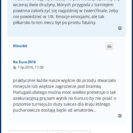
wczoraj dwie drużyny, których przygoda z turniejem
powinna zakończyć się najpóźniej w ćwierćfinale, żeby
nie powiedzieć w 1/8. Emocje emocjami, ale tak
piłkarsko to ten mecz był po prostu fatalny.
N
a
g
ó
Klinsi64
r
ę
Re: Euro 2016
P
1 lip 2016, 11:58
o
s
t
praktycznie każde nasze wyjście do przodu stwarzało
mniejsze lub większe zagrożenie pod bramką
Portugalii,dlatego można mieć wielkie pretensje o tak
asekuracyjną grę,sam wynik na Euro,co by nie pisać o
poziomie turnieju,to duży sukces dla kraju którego
pucharowicze dostają bęcki od amatorów...
N
a
g
ó