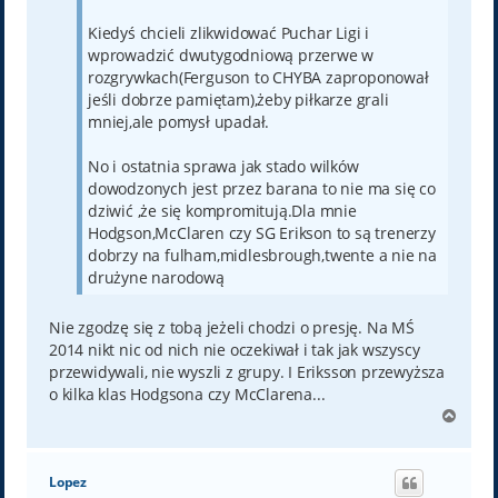
Kiedyś chcieli zlikwidować Puchar Ligi i
wprowadzić dwutygodniową przerwe w
rozgrywkach(Ferguson to CHYBA zaproponował
jeśli dobrze pamiętam),żeby piłkarze grali
mniej,ale pomysł upadał.
No i ostatnia sprawa jak stado wilków
dowodzonych jest przez barana to nie ma się co
dziwić ,że się kompromitują.Dla mnie
Hodgson,McClaren czy SG Erikson to są trenerzy
dobrzy na fulham,midlesbrough,twente a nie na
drużyne narodową
Nie zgodzę się z tobą jeżeli chodzi o presję. Na MŚ
2014 nikt nic od nich nie oczekiwał i tak jak wszyscy
przewidywali, nie wyszli z grupy. I Eriksson przewyższa
o kilka klas Hodgsona czy McClarena...
N
a
g
ó
Lopez
r