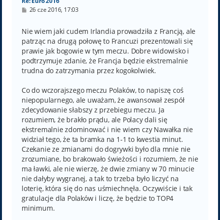
Re: Euro 2016
P
26 cze 2016, 17:03
o
s
t
Nie wiem jaki cudem Irlandia prowadziła z Francją, ale
patrząc na drugą połowę to Francuzi prezentowali się
prawie jak bogowie w tym meczu. Dobre widowisko i
podtrzymuje zdanie, że Francja będzie ekstremalnie
trudna do zatrzymania przez kogokolwiek.
Co do wczorajszego meczu Polaków, to napiszę coś
niepopularnego, ale uważam, że awansował zespół
zdecydowanie słabszy z przebiegu meczu. Ja
rozumiem, że brakło prądu, ale Polacy dali się
ekstremalnie zdominować i nie wiem czy Nawałka nie
widział tego, że ta bramka na 1-1 to kwestia minut.
Czekanie ze zmianami do dogrywki było dla mnie nie
zrozumiane, bo brakowało świeżości i rozumiem, że nie
ma ławki, ale nie wierzę, że dwie zmiany w 70 minucie
nie dałyby wygranej, a tak to trzeba było liczyć na
loterię, która się do nas uśmiechnęła. Oczywiście i tak
gratulacje dla Polaków i liczę, że będzie to TOP4
minimum.