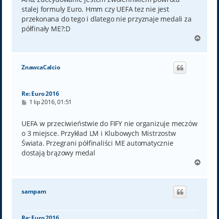
stalej formuly Euro. Hmm czy UEFA tez nie jest
przekonana do tego i dlatego nie przyznaje medali za
półfinały ME?:D
N
a
g
ó
ZnawcaCalcio
r
ę
Re: Euro 2016
P
1 lip 2016, 01:51
o
s
t
UEFA w przeciwieństwie do FIFY nie organizuje meczów
o 3 miejsce. Przykład LM i Klubowych Mistrzostw
Świata. Przegrani półfinaliści ME automatycznie
dostają brązowy medal
N
a
g
ó
sampam
r
ę
Re: Euro 2016