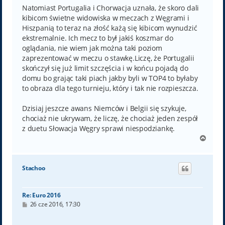
Natomiast Portugalia i Chorwacja uznała, że skoro dali
kibicom świetne widowiska w meczach z Węgrami i
Hiszpanią to teraz na złość każą się kibicom wynudzić
ekstremalnie. Ich mecz to był jakiś koszmar do
oglądania, nie wiem jak można taki poziom
zaprezentować w meczu o stawkę.Liczę, że Portugalii
skończył się już limit szczęścia i w końcu pojadą do
domu bo grając taki piach jakby byli w TOP4 to byłaby
to obraza dla tego turnieju, który i tak nie rozpieszcza.
Dzisiaj jeszcze awans Niemców i Belgii się szykuje,
chociaż nie ukrywam, że liczę, że chociaż jeden zespół
z duetu Słowacja Węgry sprawi niespodziankę.
N
a
g
ó
Stachoo
r
ę
Re: Euro 2016
P
26 cze 2016, 17:30
o
s
t