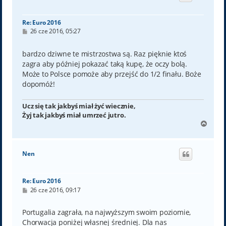
ę
Re: Euro 2016
P
26 cze 2016, 05:27
o
s
t
bardzo dziwne te mistrzostwa są. Raz pięknie ktoś
zagra aby później pokazać taką kupę, że oczy bolą.
Może to Polsce pomoże aby przejść do 1/2 finału. Boże
dopomóż!
Ucz się tak jakbyś miał żyć wiecznie,
Żyj tak jakbyś miał umrzeć jutro.
N
a
g
ó
Nen
r
ę
Re: Euro 2016
P
26 cze 2016, 09:17
o
s
t
Portugalia zagrała, na najwyższym swoim poziomie,
Chorwacja poniżej własnej średniej. Dla nas