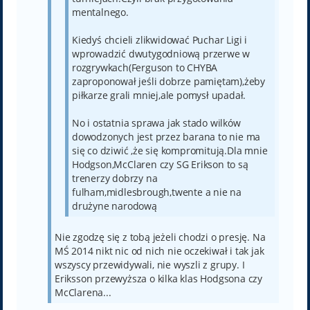
mentalnego.
Kiedyś chcieli zlikwidować Puchar Ligi i
wprowadzić dwutygodniową przerwe w
rozgrywkach(Ferguson to CHYBA
zaproponował jeśli dobrze pamiętam),żeby
piłkarze grali mniej,ale pomysł upadał.
No i ostatnia sprawa jak stado wilków
dowodzonych jest przez barana to nie ma
się co dziwić ,że się kompromitują.Dla mnie
Hodgson,McClaren czy SG Erikson to są
trenerzy dobrzy na
fulham,midlesbrough,twente a nie na
drużyne narodową
Nie zgodzę się z tobą jeżeli chodzi o presję. Na
MŚ 2014 nikt nic od nich nie oczekiwał i tak jak
wszyscy przewidywali, nie wyszli z grupy. I
Eriksson przewyższa o kilka klas Hodgsona czy
McClarena...