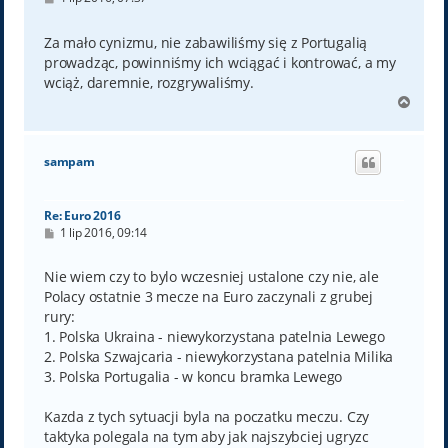
o
s
t
Za mało cynizmu, nie zabawiliśmy się z Portugalią
prowadząc, powinniśmy ich wciągać i kontrować, a my
wciąż, daremnie, rozgrywaliśmy.
N
a
g
ó
sampam
r
ę
Re: Euro 2016
P
1 lip 2016, 09:14
o
s
t
Nie wiem czy to bylo wczesniej ustalone czy nie, ale
Polacy ostatnie 3 mecze na Euro zaczynali z grubej
rury:
1. Polska Ukraina - niewykorzystana patelnia Lewego
2. Polska Szwajcaria - niewykorzystana patelnia Milika
3. Polska Portugalia - w koncu bramka Lewego
Kazda z tych sytuacji byla na poczatku meczu. Czy
taktyka polegala na tym aby jak najszybciej ugryzc