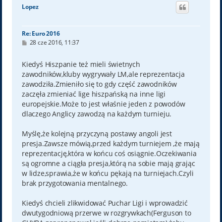
ó
Lopez
r
ę
Re: Euro 2016
P
28 cze 2016, 11:37
o
s
t
Kiedyś Hiszpanie też mieli świetnych
zawodników,kluby wygrywały LM,ale reprezentacja
zawodziła.Zmieniło się to gdy część zawodników
zaczęła zmieniać lige hiszpańską na inne ligi
europejskie.Może to jest właśnie jeden z powodów
dlaczego Anglicy zawodzą na każdym turnieju.
Myślę,że kolejną przyczyną postawy angoli jest
presja.Zawsze mówią,przed każdym turniejem ,że mają
reprezentację,która w końcu coś osiągnie.Oczekiwania
są ogromne a ciągła presja,którą na sobie mają grając
w lidze,sprawia,że w końcu pękają na turniejach.Czyli
brak przygotowania mentalnego.
Kiedyś chcieli zlikwidować Puchar Ligi i wprowadzić
dwutygodniową przerwe w rozgrywkach(Ferguson to