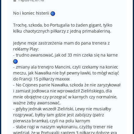
o
s
t
No i koniec histerii
Trochę, szkoda, bo Portugalia to żaden gigant, tylko
kilku chaotycznych piłkarzy z jedną primabaleriną.
Jedyne moje zastrzeżenia mam do pana trenera z
reklamy Play:
- trudno awansować, jak od 33 min czeka się na karne
- zmiany ala trenejro Mancini, czyli czekamy na koniec
meczu, jak Nawałka nie był pewny ławki, to mógł wziąć
do Francji 15 piłkarzy maxxxx
- No Cojones panie Nawałka, szkoda że nie zaryzykował
i zamiast Jodłowca nie wprowadził Zielińskiego, dla
mnie obojętne czy przegrać w karnych czy normalnie,
ważne żeby awansować,
- gdyby jednak wszedł Zieliński, Lewy nie musiałby
rozgrywać, byłby tam gdzie jest zabójczy (patrz
pierwsza bramka), czyli na polu karnym
- słabe rogi w naszym wykonaniu, czyżby trener nie
wiedział, że w Portugalii raptem 3 piłkarzy dobrze gra