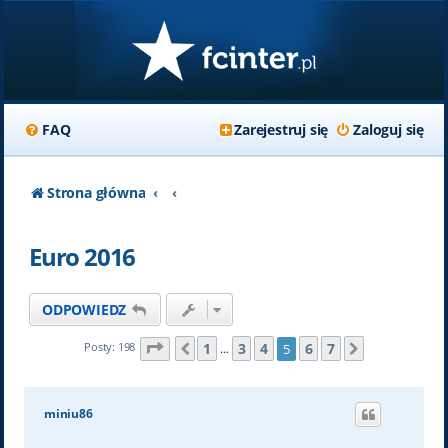
FAQ
Zarejestruj się
Zaloguj się
Strona główna
Euro 2016
ODPOWIEDZ
Strona
5
z
7
1
3
4
6
7
Posty: 198
5
Poprzednia
Następna
…
miniu86