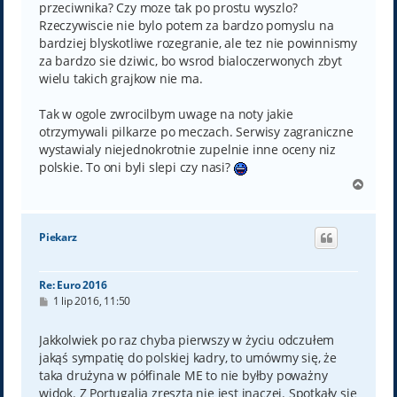
przeciwnika? Czy moze tak po prostu wyszlo?
Rzeczywiscie nie bylo potem za bardzo pomyslu na
bardziej blyskotliwe rozegranie, ale tez nie powinnismy
za bardzo sie dziwic, bo wsrod bialoczerwonych zbyt
wielu takich grajkow nie ma.
Tak w ogole zwrocilbym uwage na noty jakie
otrzymywali pilkarze po meczach. Serwisy zagraniczne
wystawialy niejednokrotnie zupelnie inne oceny niz
polskie. To oni byli slepi czy nasi?
N
a
g
ó
Piekarz
r
ę
Re: Euro 2016
P
1 lip 2016, 11:50
o
s
t
Jakkolwiek po raz chyba pierwszy w życiu odczułem
jakąś sympatię do polskiej kadry, to umówmy się, że
taka drużyna w półfinale ME to nie byłby poważny
widok. Z Portugalią zresztą nie jest inaczej. Spotkały się