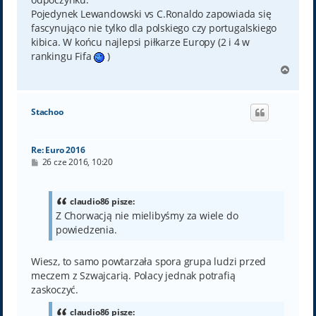
Pojedynek Lewandowski vs C.Ronaldo zapowiada się
fascynująco nie tylko dla polskiego czy portugalskiego
kibica. W końcu najlepsi piłkarze Europy (2 i 4 w
rankingu Fifa
)
N
a
g
ó
Stachoo
r
ę
Re: Euro 2016
P
26 cze 2016, 10:20
o
s
t
claudio86 pisze:
Z Chorwacją nie mielibyśmy za wiele do
powiedzenia.
Wiesz, to samo powtarzała spora grupa ludzi przed
meczem z Szwajcarią. Polacy jednak potrafią
zaskoczyć.
claudio86 pisze: