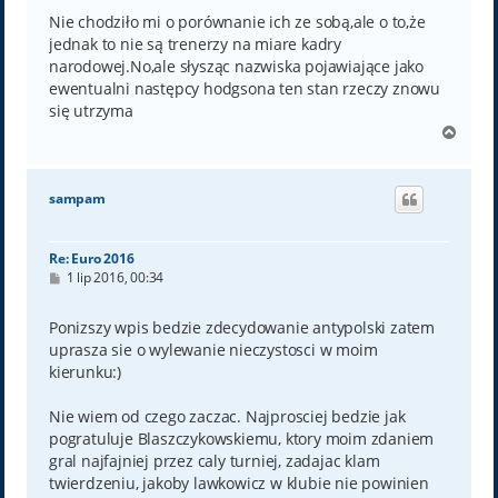
Nie chodziło mi o porównanie ich ze sobą,ale o to,że
jednak to nie są trenerzy na miare kadry
narodowej.No,ale słysząc nazwiska pojawiające jako
ewentualni następcy hodgsona ten stan rzeczy znowu
się utrzyma
N
a
g
ó
sampam
r
ę
Re: Euro 2016
P
1 lip 2016, 00:34
o
s
t
Ponizszy wpis bedzie zdecydowanie antypolski zatem
uprasza sie o wylewanie nieczystosci w moim
kierunku:)
Nie wiem od czego zaczac. Najprosciej bedzie jak
pogratuluje Blaszczykowskiemu, ktory moim zdaniem
gral najfajniej przez caly turniej, zadajac klam
twierdzeniu, jakoby lawkowicz w klubie nie powinien