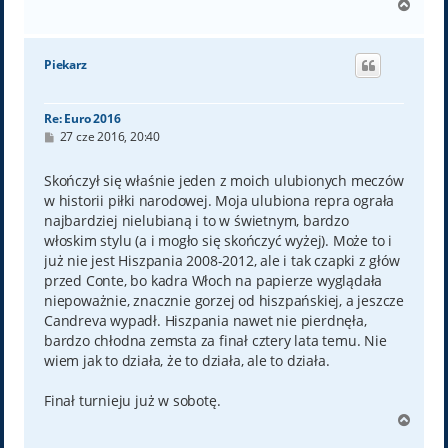
N
a
g
ó
Piekarz
r
ę
Re: Euro 2016
P
27 cze 2016, 20:40
o
s
t
Skończył się właśnie jeden z moich ulubionych meczów
w historii piłki narodowej. Moja ulubiona repra ograła
najbardziej nielubianą i to w świetnym, bardzo
włoskim stylu (a i mogło się skończyć wyżej). Może to i
już nie jest Hiszpania 2008-2012, ale i tak czapki z głów
przed Conte, bo kadra Włoch na papierze wyglądała
niepoważnie, znacznie gorzej od hiszpańskiej, a jeszcze
Candreva wypadł. Hiszpania nawet nie pierdnęła,
bardzo chłodna zemsta za finał cztery lata temu. Nie
wiem jak to działa, że to działa, ale to działa.
Finał turnieju już w sobotę.
N
a