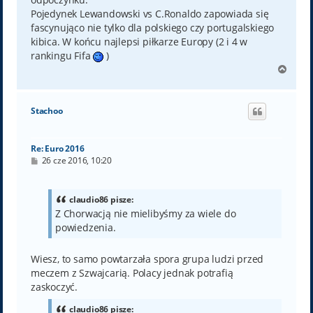
Pojedynek Lewandowski vs C.Ronaldo zapowiada się
fascynująco nie tylko dla polskiego czy portugalskiego
kibica. W końcu najlepsi piłkarze Europy (2 i 4 w
rankingu Fifa
)
N
a
g
ó
Stachoo
r
ę
Re: Euro 2016
P
26 cze 2016, 10:20
o
s
t
claudio86 pisze:
Z Chorwacją nie mielibyśmy za wiele do
powiedzenia.
Wiesz, to samo powtarzała spora grupa ludzi przed
meczem z Szwajcarią. Polacy jednak potrafią
zaskoczyć.
claudio86 pisze: