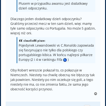
Plusem w przypadku awansu jest dodatkowy
dzień odpoczynku.
Dlaczego jeden dodatkowy dzień odpoczynku?
Graliśmy przecież mecz w ten sam dzień, więc mamy
tyle samo odpoczynku co Portugalia. No może 5 godzin,
więcej niż oni.
claudio86 pisze:
Pojedynek Lewandowski vs C.Ronaldo zapowiada
się fascynująco nie tylko dla polskiego czy
portugalskiego kibica. W końcu najlepsi piłkarze
Europy (2 i 4 w rankingu Fifa
)
Oby Robert wreszcie pokazał to, co pokazuje w
Niemczech. Niestety na chwilę obecną nie błyszczy tak
jak powinien. Niestety po nim oczekuje się goli, a tego
niestety nie ma, co nie zmienia faktu, że sama jego
obecność korzyści przynosi.
N
a
g
ó