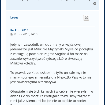
N
a
g
ó
Lopez
r
ę
Re: Euro 2016
P
26 cze 2016, 14:10
o
s
t
Jedynym zawodnikiem do zmiany w wyjściowej
jedenastce jest Milik nie Mączyński.Myślę od początku
z Portugalią powinien zagrać Stępiński bo może on
zacznie wykorzystywać sytuacje,które stwarzają
Milikowi koledzy.
To prawda,że Kuba osłabł(nie tylko on ),ale my nie
mamy godnego zmiennika dla Niego.Bo Peszko to nie
jest równorzędna alternatywa.
Obawiałem się tych karnych i w ogóle nie wierzyłem w
awans.Co do meczu z Portugalią to musimy zagrać z
nimi jak z Niemcami bo jak nie to będzie to koniec