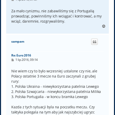
o
s
t
Za mało cynizmu, nie zabawiliśmy się z Portugalią
prowadząc, powinniśmy ich wciągać i kontrować, a my
wciąż, daremnie, rozgrywaliśmy.
N
a
g
ó
sampam
r
ę
Re: Euro 2016
P
1 lip 2016, 09:14
o
s
t
Nie wiem czy to bylo wczesniej ustalone czy nie, ale
Polacy ostatnie 3 mecze na Euro zaczynali z grubej
rury:
1. Polska Ukraina - niewykorzystana patelnia Lewego
2. Polska Szwajcaria - niewykorzystana patelnia Milika
3. Polska Portugalia - w koncu bramka Lewego
Kazda z tych sytuacji byla na poczatku meczu. Czy
taktyka polegala na tym aby jak najszybciej ugryzc