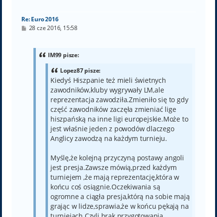
ę
Re: Euro 2016
P
28 cze 2016, 15:58
o
s
t
IM99 pisze:
Lopez87 pisze:
Kiedyś Hiszpanie też mieli świetnych
zawodników,kluby wygrywały LM,ale
reprezentacja zawodziła.Zmieniło się to gdy
część zawodników zaczęła zmieniać lige
hiszpańską na inne ligi europejskie.Może to
jest właśnie jeden z powodów dlaczego
Anglicy zawodzą na każdym turnieju.
Myślę,że kolejną przyczyną postawy angoli
jest presja.Zawsze mówią,przed każdym
turniejem ,że mają reprezentację,która w
końcu coś osiągnie.Oczekiwania są
ogromne a ciągła presja,którą na sobie mają
grając w lidze,sprawia,że w końcu pękają na
turniejach.Czyli brak przygotowania