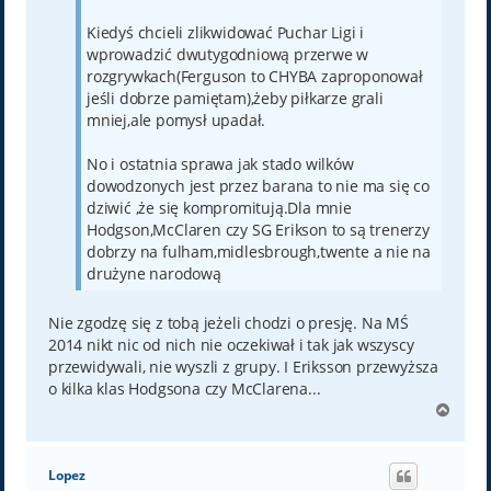
Kiedyś chcieli zlikwidować Puchar Ligi i
wprowadzić dwutygodniową przerwe w
rozgrywkach(Ferguson to CHYBA zaproponował
jeśli dobrze pamiętam),żeby piłkarze grali
mniej,ale pomysł upadał.
No i ostatnia sprawa jak stado wilków
dowodzonych jest przez barana to nie ma się co
dziwić ,że się kompromitują.Dla mnie
Hodgson,McClaren czy SG Erikson to są trenerzy
dobrzy na fulham,midlesbrough,twente a nie na
drużyne narodową
Nie zgodzę się z tobą jeżeli chodzi o presję. Na MŚ
2014 nikt nic od nich nie oczekiwał i tak jak wszyscy
przewidywali, nie wyszli z grupy. I Eriksson przewyższa
o kilka klas Hodgsona czy McClarena...
N
a
g
ó
Lopez
r