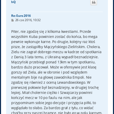
hQ
r
ę
Re: Euro 2016
P
26 cze 2016, 10:32
o
s
t
Piter, nie zgodzę się z kilkoma kwestiami. Przede
wszystkim Kuba powinien zostać do końca, bo mega
pewnie wykonuje karne. Po drugie, kolejny raz ktoś
pisze, że zastąpiłby Mączyńskiego Zielińskim. Cholera,
Zielu nie zagrał dobrego meczu w kadrze od spotkania
z Danią 3 lata temu, z Ukrainą wypadł beznadziejnie.
Mączyński przebiegł ponad 13km w tym spotkaniu,
bardzo dużo pracował. Może w ofensywie jest klasę
gorszy od Ziela, ale w obronie i pod względem
mentalnym bije na głowę zawodnika Empoli. Nie
zgodzę się również z oceną Lewandowskiego. W
pierwszej połowie był beznadziejny, w drugiej trochę
lepiej. Miał cholernie ciężko i Szwajcarzy powinni
kończyć mecz w 10 po faulu na nim, ale jak
przypominam sobie jego decyzje i przyjęcia piłki, to
wyglądało to słabo. Za bardzo grał z tyłu, co widać
choćby przy naszej bramce, nie było go w polu karnym.