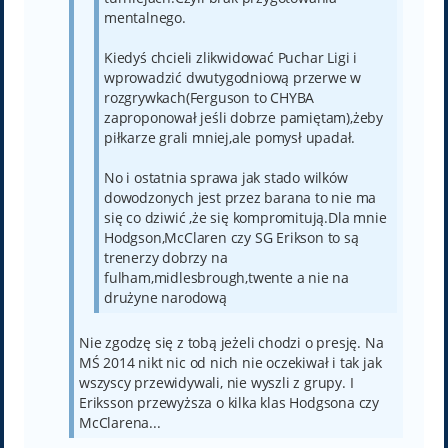
mentalnego.
Kiedyś chcieli zlikwidować Puchar Ligi i
wprowadzić dwutygodniową przerwe w
rozgrywkach(Ferguson to CHYBA
zaproponował jeśli dobrze pamiętam),żeby
piłkarze grali mniej,ale pomysł upadał.
No i ostatnia sprawa jak stado wilków
dowodzonych jest przez barana to nie ma
się co dziwić ,że się kompromitują.Dla mnie
Hodgson,McClaren czy SG Erikson to są
trenerzy dobrzy na
fulham,midlesbrough,twente a nie na
drużyne narodową
Nie zgodzę się z tobą jeżeli chodzi o presję. Na
MŚ 2014 nikt nic od nich nie oczekiwał i tak jak
wszyscy przewidywali, nie wyszli z grupy. I
Eriksson przewyższa o kilka klas Hodgsona czy
McClarena...