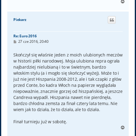
N
a
g
ó
Piekarz
r
ę
Re: Euro 2016
P
27 cze 2016, 20:40
o
s
t
Skończył się właśnie jeden z moich ulubionych meczów
w historii piłki narodowej. Moja ulubiona repra ograła
najbardziej nielubianą i to w świetnym, bardzo
włoskim stylu (a i mogło się skończyć wyżej). Może to i
już nie jest Hiszpania 2008-2012, ale i tak czapki z głów
przed Conte, bo kadra Włoch na papierze wyglądała
niepoważnie, znacznie gorzej od hiszpańskiej, a jeszcze
Candreva wypadł. Hiszpania nawet nie pierdnęła,
bardzo chłodna zemsta za finał cztery lata temu. Nie
wiem jak to działa, że to działa, ale to działa.
Finał turnieju już w sobotę.
N
a