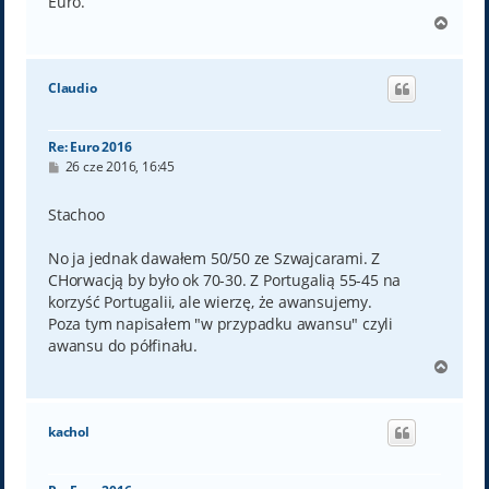
Euro.
N
a
g
ó
Claudio
r
ę
Re: Euro 2016
P
26 cze 2016, 16:45
o
s
t
Stachoo
No ja jednak dawałem 50/50 ze Szwajcarami. Z
CHorwacją by było ok 70-30. Z Portugalią 55-45 na
korzyść Portugalii, ale wierzę, że awansujemy.
Poza tym napisałem "w przypadku awansu" czyli
awansu do półfinału.
N
a
g
ó
kachol
r
ę