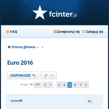
FAQ
Zarejestruj się
Zaloguj się
Strona główna
Euro 2016
ODPOWIEDZ
Strona
5
z
7
1
3
4
6
7
Posty: 198
5
Poprzednia
Następna
…
miniu86