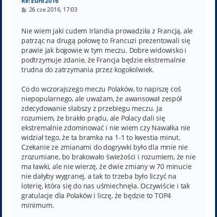
Re: Euro 2016
P
26 cze 2016, 17:03
o
s
t
Nie wiem jaki cudem Irlandia prowadziła z Francją, ale
patrząc na drugą połowę to Francuzi prezentowali się
prawie jak bogowie w tym meczu. Dobre widowisko i
podtrzymuje zdanie, że Francja będzie ekstremalnie
trudna do zatrzymania przez kogokolwiek.
Co do wczorajszego meczu Polaków, to napiszę coś
niepopularnego, ale uważam, że awansował zespół
zdecydowanie słabszy z przebiegu meczu. Ja
rozumiem, że brakło prądu, ale Polacy dali się
ekstremalnie zdominować i nie wiem czy Nawałka nie
widział tego, że ta bramka na 1-1 to kwestia minut.
Czekanie ze zmianami do dogrywki było dla mnie nie
zrozumiane, bo brakowało świeżości i rozumiem, że nie
ma ławki, ale nie wierzę, że dwie zmiany w 70 minucie
nie dałyby wygranej, a tak to trzeba było liczyć na
loterię, która się do nas uśmiechnęła. Oczywiście i tak
gratulacje dla Polaków i liczę, że będzie to TOP4
minimum.