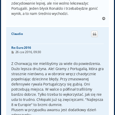
zdecydowanie lepiej, ale nie wolno lekceważyc
Portugalii. Jeden błysk Ronaldo i trzebabędzie gonić
wynik, a to nam średnio wychodzi.
N
a
g
ó
Claudio
r
ę
Re: Euro 2016
P
26 cze 2016, 09:30
o
s
t
Z Chorwacją nie mielibyśmy za wiele do powiedzenia.
Dużo lepsza drużyna. Ale! Gramy z Portugalią, która gra
strasznie nierówno, a w obronie wręcz chaotycznie
popełniając dziecinne błędy. Przy zmasowanej
defensywie rywala Portugalczycy się gubią. Oni
potrzebują miejsca. W walce o półfinał trafiliśmy
bardzo dobrze. Tylko trzeba to wykorzystać. Jak się nie
uda to trudno. Chłopaki już są zwycięzcami. "Najlepsza
8 w Europie" to brzmi dumnie.
Plusem w przypadku awansu jest dodatkowy dzień
odpoczynku.