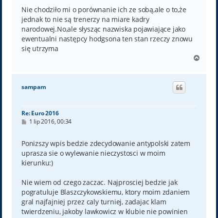
Nie chodziło mi o porównanie ich ze sobą,ale o to,że
jednak to nie są trenerzy na miare kadry
narodowej.No,ale słysząc nazwiska pojawiające jako
ewentualni następcy hodgsona ten stan rzeczy znowu
się utrzyma
N
a
g
ó
sampam
r
ę
Re: Euro 2016
P
1 lip 2016, 00:34
o
s
t
Ponizszy wpis bedzie zdecydowanie antypolski zatem
uprasza sie o wylewanie nieczystosci w moim
kierunku:)
Nie wiem od czego zaczac. Najprosciej bedzie jak
pogratuluje Blaszczykowskiemu, ktory moim zdaniem
gral najfajniej przez caly turniej, zadajac klam
twierdzeniu, jakoby lawkowicz w klubie nie powinien