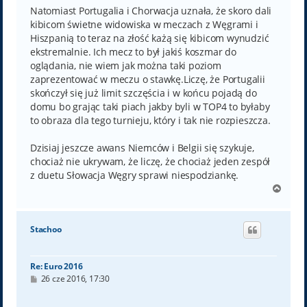
Natomiast Portugalia i Chorwacja uznała, że skoro dali
kibicom świetne widowiska w meczach z Węgrami i
Hiszpanią to teraz na złość każą się kibicom wynudzić
ekstremalnie. Ich mecz to był jakiś koszmar do
oglądania, nie wiem jak można taki poziom
zaprezentować w meczu o stawkę.Liczę, że Portugalii
skończył się już limit szczęścia i w końcu pojadą do
domu bo grając taki piach jakby byli w TOP4 to byłaby
to obraza dla tego turnieju, który i tak nie rozpieszcza.
Dzisiaj jeszcze awans Niemców i Belgii się szykuje,
chociaż nie ukrywam, że liczę, że chociaż jeden zespół
z duetu Słowacja Węgry sprawi niespodziankę.
N
a
g
ó
Stachoo
r
ę
Re: Euro 2016
P
26 cze 2016, 17:30
o
s
t