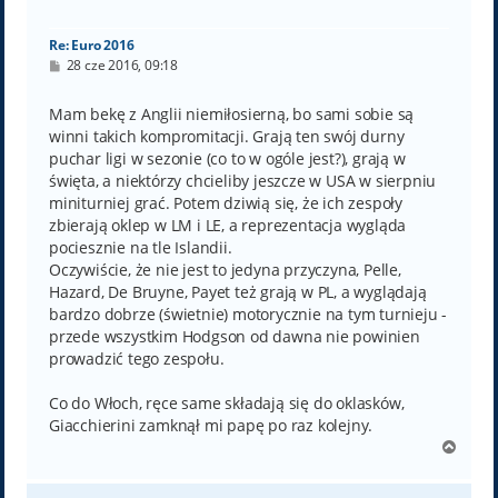
ę
Re: Euro 2016
P
28 cze 2016, 09:18
o
s
t
Mam bekę z Anglii niemiłosierną, bo sami sobie są
winni takich kompromitacji. Grają ten swój durny
puchar ligi w sezonie (co to w ogóle jest?), grają w
święta, a niektórzy chcieliby jeszcze w USA w sierpniu
miniturniej grać. Potem dziwią się, że ich zespoły
zbierają oklep w LM i LE, a reprezentacja wygląda
pociesznie na tle Islandii.
Oczywiście, że nie jest to jedyna przyczyna, Pelle,
Hazard, De Bruyne, Payet też grają w PL, a wyglądają
bardzo dobrze (świetnie) motorycznie na tym turnieju -
przede wszystkim Hodgson od dawna nie powinien
prowadzić tego zespołu.
Co do Włoch, ręce same składają się do oklasków,
Giacchierini zamknął mi papę po raz kolejny.
N
a
g