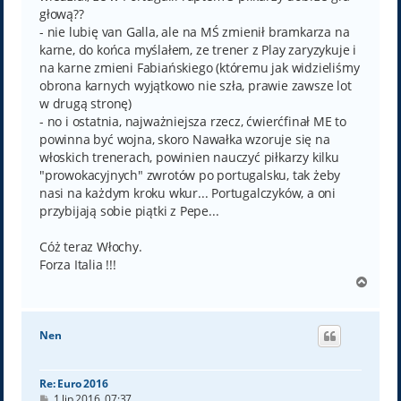
głową??
- nie lubię van Galla, ale na MŚ zmienił bramkarza na
karne, do końca myślałem, ze trener z Play zaryzykuje i
na karne zmieni Fabiańskiego (któremu jak widzieliśmy
obrona karnych wyjątkowo nie szła, prawie zawsze lot
w drugą stronę)
- no i ostatnia, najważniejsza rzecz, ćwierćfinał ME to
powinna być wojna, skoro Nawałka wzoruje się na
włoskich trenerach, powinien nauczyć piłkarzy kilku
"prowokacyjnych" zwrotów po portugalsku, tak żeby
nasi na każdym kroku wkur... Portugalczyków, a oni
przybijają sobie piątki z Pepe...
Cóż teraz Włochy.
Forza Italia !!!
N
a
g
ó
Nen
r
ę
Re: Euro 2016
P
1 lip 2016, 07:37