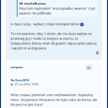
claudio86 pisze:
Poza tym napisałem "w przypadku awansu" czyli
awansu do półfinału.
A masz rację - wybacz, moje niedopatrzenie
To rzeczywiście, niby 1 dzień, ale ma duży wpływ na
przebieg gry i miało to miejsce w starciu ze
Szwajcarami, którzy mieli 48 godzin odpoczynku więcej
i wyszło to w dogrywce.
N
a
g
ó
sampam
r
ę
Re: Euro 2016
P
27 cze 2016, 19:55
o
s
t
Wlosi znowu zamkneli usta niedowiarkom. Kapitalny
mecz. Oczywiscie Hiszpania nie byla soba do konca, ale
kto jest na tym Euro?