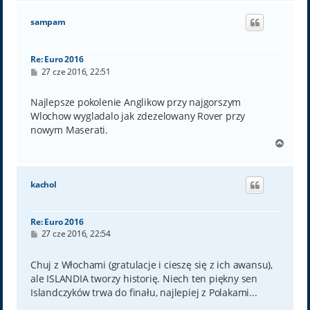
g
ó
sampam
r
ę
Re: Euro 2016
P
27 cze 2016, 22:51
o
s
t
Najlepsze pokolenie Anglikow przy najgorszym
Wlochow wygladalo jak zdezelowany Rover przy
nowym Maserati.
N
a
g
ó
kachol
r
ę
Re: Euro 2016
P
27 cze 2016, 22:54
o
s
t
Chuj z Włochami (gratulacje i cieszę się z ich awansu),
ale ISLANDIA tworzy historię. Niech ten piękny sen
Islandczyków trwa do finału, najlepiej z Polakami...