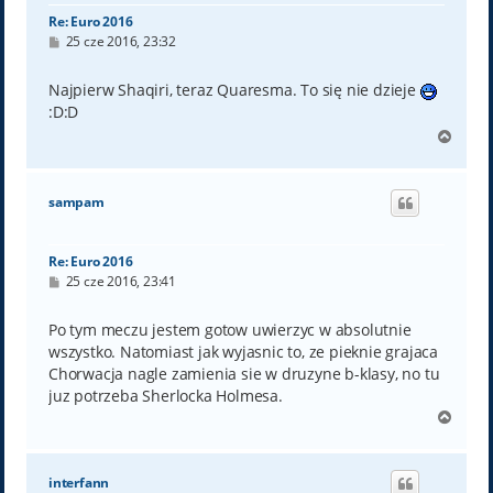
Re: Euro 2016
P
25 cze 2016, 23:32
o
s
t
Najpierw Shaqiri, teraz Quaresma. To się nie dzieje
:D:D
N
a
g
ó
sampam
r
ę
Re: Euro 2016
P
25 cze 2016, 23:41
o
s
t
Po tym meczu jestem gotow uwierzyc w absolutnie
wszystko. Natomiast jak wyjasnic to, ze pieknie grajaca
Chorwacja nagle zamienia sie w druzyne b-klasy, no tu
juz potrzeba Sherlocka Holmesa.
N
a
g
ó
interfann
r