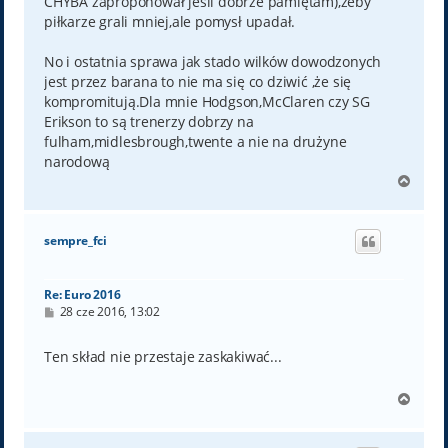
CHYBA zaproponował jeśli dobrze pamiętam),żeby
piłkarze grali mniej,ale pomysł upadał.
No i ostatnia sprawa jak stado wilków dowodzonych
jest przez barana to nie ma się co dziwić ,że się
kompromitują.Dla mnie Hodgson,McClaren czy SG
Erikson to są trenerzy dobrzy na
fulham,midlesbrough,twente a nie na drużyne
narodową
N
a
g
ó
sempre_fci
r
ę
Re: Euro 2016
P
28 cze 2016, 13:02
o
s
t
Ten skład nie przestaje zaskakiwać...
N
a
g