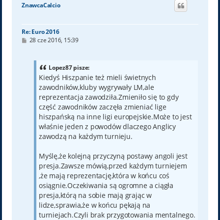
ó
ZnawcaCalcio
r
ę
Re: Euro 2016
P
28 cze 2016, 15:39
o
s
t
Lopez87 pisze:
Kiedyś Hiszpanie też mieli świetnych
zawodników,kluby wygrywały LM,ale
reprezentacja zawodziła.Zmieniło się to gdy
część zawodników zaczęła zmieniać lige
hiszpańską na inne ligi europejskie.Może to jest
właśnie jeden z powodów dlaczego Anglicy
zawodzą na każdym turnieju.
Myślę,że kolejną przyczyną postawy angoli jest
presja.Zawsze mówią,przed każdym turniejem
,że mają reprezentację,która w końcu coś
osiągnie.Oczekiwania są ogromne a ciągła
presja,którą na sobie mają grając w
lidze,sprawia,że w końcu pękają na
turniejach.Czyli brak przygotowania mentalnego.