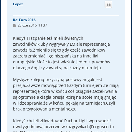
ó
Lopez
r
ę
Re: Euro 2016
P
28 cze 2016, 11:37
o
s
t
Kiedyś Hiszpanie też mieli świetnych
zawodników,kluby wygrywały LM,ale reprezentacja
zawodziła.Zmieniło się to gdy część zawodników
zaczęła zmieniać lige hiszpańską na inne ligi
europejskie.Może to jest właśnie jeden z powodów
dlaczego Anglicy zawodzą na każdym turnieju.
Myślę,że kolejną przyczyną postawy angoli jest
presja.Zawsze mówią,przed każdym turniejem ,że mają
reprezentację,która w końcu coś osiągnie.Oczekiwania
są ogromne a ciągła presja,którą na sobie mają grając
w lidze,sprawia,że w końcu pękają na turniejach.Czyli
brak przygotowania mentalnego.
Kiedyś chcieli zlikwidować Puchar Ligi i wprowadzić
dwutygodniową przerwe w rozgrywkach(Ferguson to