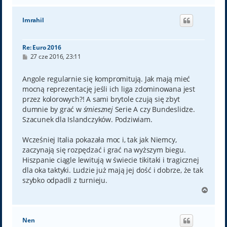
g
ó
Imrahil
r
ę
Re: Euro 2016
P
27 cze 2016, 23:11
o
s
t
Angole regularnie się kompromitują. Jak mają mieć
mocną reprezentację jeśli ich liga zdominowana jest
przez kolorowych?! A sami brytole czują się zbyt
dumnie by grać w
śmiesznej
Serie A czy Bundeslidze.
Szacunek dla Islandczyków. Podziwiam.
Wcześniej Italia pokazała moc i, tak jak Niemcy,
zaczynają się rozpędzać i grać na wyższym biegu.
Hiszpanie ciągle lewitują w świecie tikitaki i tragicznej
dla oka taktyki. Ludzie już mają jej dość i dobrze, że tak
szybko odpadli z turnieju.
N
a
g
ó
Nen
r