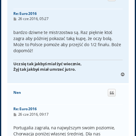
ę
Re: Euro 2016
P
26 cze 2016, 05:27
o
s
t
bardzo dziwne te mistrzostwa są. Raz pięknie ktoś
zagra aby później pokazać taką kupę, że oczy bolą.
Może to Polsce pomoże aby przejść do 1/2 finału. Boże
dopomóż!
Ucz się tak jakbyś miał żyć wiecznie,
Żyj tak jakbyś miał umrzeć jutro.
N
a
g
ó
Nen
r
ę
Re: Euro 2016
P
26 cze 2016, 09:17
o
s
t
Portugalia zagrała, na najwyższym swoim poziomie,
Chorwacja poniżej własnej średniej. Dla nas