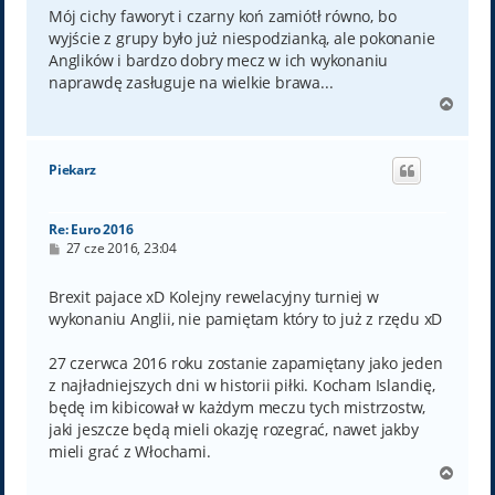
Mój cichy faworyt i czarny koń zamiótł równo, bo
wyjście z grupy było już niespodzianką, ale pokonanie
Anglików i bardzo dobry mecz w ich wykonaniu
naprawdę zasługuje na wielkie brawa...
N
a
g
ó
Piekarz
r
ę
Re: Euro 2016
P
27 cze 2016, 23:04
o
s
t
Brexit pajace xD Kolejny rewelacyjny turniej w
wykonaniu Anglii, nie pamiętam który to już z rzędu xD
27 czerwca 2016 roku zostanie zapamiętany jako jeden
z najładniejszych dni w historii piłki. Kocham Islandię,
będę im kibicował w każdym meczu tych mistrzostw,
jaki jeszcze będą mieli okazję rozegrać, nawet jakby
mieli grać z Włochami.
N
a