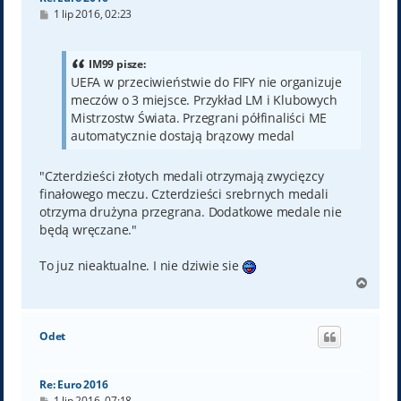
P
1 lip 2016, 02:23
o
s
t
IM99 pisze:
UEFA w przeciwieństwie do FIFY nie organizuje
meczów o 3 miejsce. Przykład LM i Klubowych
Mistrzostw Świata. Przegrani półfinaliści ME
automatycznie dostają brązowy medal
"Czterdzieści złotych medali otrzymają zwycięzcy
finałowego meczu. Czterdzieści srebrnych medali
otrzyma drużyna przegrana. Dodatkowe medale nie
będą wręczane."
To juz nieaktualne. I nie dziwie sie
N
a
g
ó
Odet
r
ę
Re: Euro 2016
P
1 lip 2016, 07:18