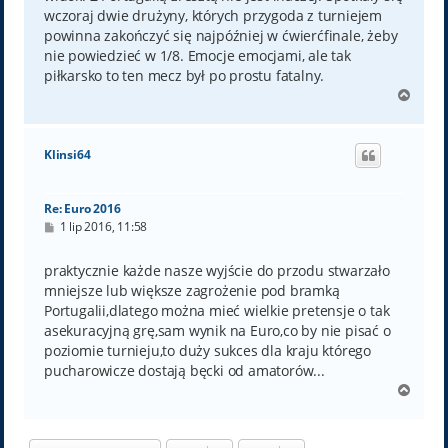
wczoraj dwie drużyny, których przygoda z turniejem
powinna zakończyć się najpóźniej w ćwierćfinale, żeby
nie powiedzieć w 1/8. Emocje emocjami, ale tak
piłkarsko to ten mecz był po prostu fatalny.
N
a
g
ó
Klinsi64
r
ę
Re: Euro 2016
P
1 lip 2016, 11:58
o
s
t
praktycznie każde nasze wyjście do przodu stwarzało
mniejsze lub większe zagrożenie pod bramką
Portugalii,dlatego można mieć wielkie pretensje o tak
asekuracyjną grę,sam wynik na Euro,co by nie pisać o
poziomie turnieju,to duży sukces dla kraju którego
pucharowicze dostają bęcki od amatorów...
N
a
g
ó