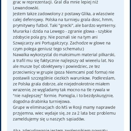
grac w reprezentacji. Gral dla mnie lepiej niż
Lewandowski.
Jestem takze zadowolony z postawy Glika, a wlasciwie
calej defensywy. Polska na turnieju grala dosc, hmm,
prymitywny futbol. Taki "grecki", ale bardzo wymierny.
Murarka i dzida na Lewego - zgranie glowa - szybkie
zdobycie pola gry. Nie poznali sie na tym ani
Szwajcarzy ani Portugalczycy. Zachodze w glowe na
czym polega geniusz tego schematu:)
Nawalka wykorzystal do maksimum material pilkarski,
a trafil mu się faktycznie najlepszy od wieeelu lat. No
ale musze być obiektywny i powiedziec, ze tez
przeciwnicy w grupie (poza Niemcami pod forma) nie
postawili szczególnie ciezkich warunkow. Podkreslam,
ze Polska grala dobrze, ale niejednokrotnie miałem
wrazenie, ze wygladamy tak mocno na tle rywala w
"nie najlepszej" formie. Pomogla, i to bezdyskusyjnie,
dogodna drabinka turniejowa.
Grupe w eliminacjach do MS w Rosji mamy naprawde
przyjemna, wiec wydaje się, ze za 2 lata bez problemu
zameldujemy się u naszych sąsiadów.
Aha, zdecydowanie jestem zwolennikiem powrotu