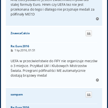
stalej formuly Euro. Hmm czy UEFA tez nie jest
przekonana do tego i dlatego nie przyznaje medali za
półfinały ME?:D
N
a
g
ó
ZnawcaCalcio
r
ę
Re: Euro 2016
P
1 lip 2016, 01:51
o
s
t
UEFA w przeciwieństwie do FIFY nie organizuje meczów
o 3 miejsce. Przykład LM i Klubowych Mistrzostw
Świata. Przegrani półfinaliści ME automatycznie
dostają brązowy medal
N
a
g
ó
sampam
r
ę
Re: Euro 2016