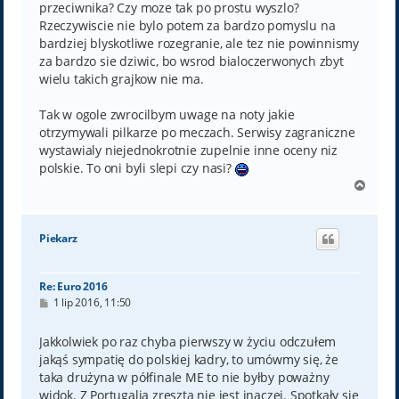
przeciwnika? Czy moze tak po prostu wyszlo?
Rzeczywiscie nie bylo potem za bardzo pomyslu na
bardziej blyskotliwe rozegranie, ale tez nie powinnismy
za bardzo sie dziwic, bo wsrod bialoczerwonych zbyt
wielu takich grajkow nie ma.
Tak w ogole zwrocilbym uwage na noty jakie
otrzymywali pilkarze po meczach. Serwisy zagraniczne
wystawialy niejednokrotnie zupelnie inne oceny niz
polskie. To oni byli slepi czy nasi?
N
a
g
ó
Piekarz
r
ę
Re: Euro 2016
P
1 lip 2016, 11:50
o
s
t
Jakkolwiek po raz chyba pierwszy w życiu odczułem
jakąś sympatię do polskiej kadry, to umówmy się, że
taka drużyna w półfinale ME to nie byłby poważny
widok. Z Portugalią zresztą nie jest inaczej. Spotkały się