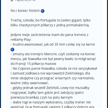
o
s
t
No i koniec histerii
Trochę, szkoda, bo Portugalia to żaden gigant, tylko
kilku chaotycznych piłkarzy z jedną primabaleriną.
Jedyne moje zastrzeżenia mam do pana trenera z
reklamy Play:
- trudno awansować, jak od 33 min czeka się na karne
- zmiany ala trenejro Mancini, czyli czekamy na koniec
meczu, jak Nawałka nie był pewny ławki, to mógł wziąć
do Francji 15 piłkarzy maxxxx
- No Cojones panie Nawałka, szkoda że nie zaryzykował
i zamiast Jodłowca nie wprowadził Zielińskiego, dla
mnie obojętne czy przegrać w karnych czy normalnie,
ważne żeby awansować,
- gdyby jednak wszedł Zieliński, Lewy nie musiałby
rozgrywać, byłby tam gdzie jest zabójczy (patrz
pierwsza bramka), czyli na polu karnym
- słabe rogi w naszym wykonaniu, czyżby trener nie
wiedział, że w Portugalii raptem 3 piłkarzy dobrze gra