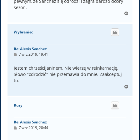
pewnym, że Sanchez się odrodzi i zagra bardzo dobry
sezon.
N
a
g
ó
Wybraniec
r
ę
Re: Alexis Sanchez
P
7 wrz 2019, 19:41
o
s
t
Jestem chrześcijaninem. Nie wierzę w reinkarnację.
Słowo "odrodzić" nie przemawia do mnie. Zaakceptuj
to.
N
a
g
ó
Kusy
r
ę
Re: Alexis Sanchez
P
7 wrz 2019, 20:44
o
s