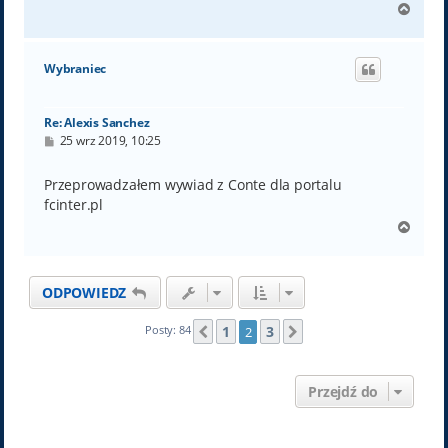
N
a
g
ó
Wybraniec
r
ę
Re: Alexis Sanchez
P
25 wrz 2019, 10:25
o
s
t
Przeprowadzałem wywiad z Conte dla portalu
fcinter.pl
N
a
g
ó
ODPOWIEDZ
r
ę
1
3
Posty: 84
2
Poprzednia
Następna
Przejdź do