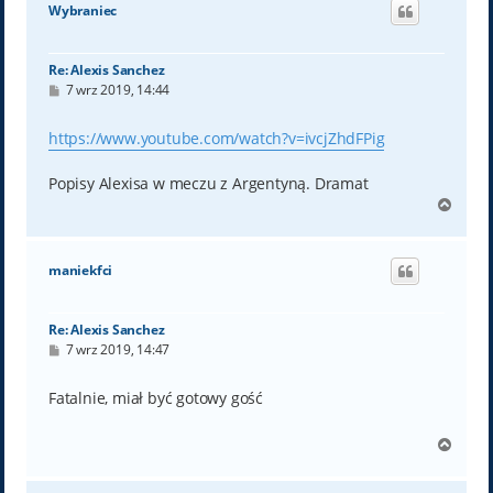
ó
Wybraniec
r
ę
Re: Alexis Sanchez
P
7 wrz 2019, 14:44
o
s
t
https://www.youtube.com/watch?v=ivcjZhdFPig
Popisy Alexisa w meczu z Argentyną. Dramat
N
a
g
ó
maniekfci
r
ę
Re: Alexis Sanchez
P
7 wrz 2019, 14:47
o
s
t
Fatalnie, miał być gotowy gość
N
a
g