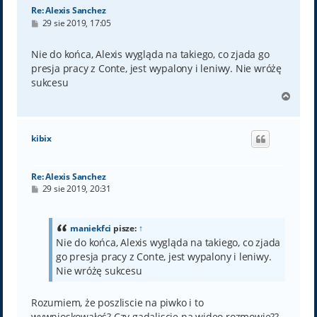
Re: Alexis Sanchez
P
29 sie 2019, 17:05
o
s
t
Nie do końca, Alexis wygląda na takiego, co zjada go
presja pracy z Conte, jest wypalony i leniwy. Nie wróżę
sukcesu
N
a
g
ó
kibix
r
ę
Re: Alexis Sanchez
P
29 sie 2019, 20:31
o
s
t
maniekfci
pisze:
↑
Nie do końca, Alexis wygląda na takiego, co zjada
go presja pracy z Conte, jest wypalony i leniwy.
Nie wróżę sukcesu
Rozumiem, że poszliscie na piwko i to
wywnioskowałeś? Czy gadaliscie na wideo rozmowie??