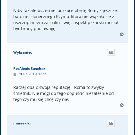
o
s
t
Niby tak ale wcześniej odrzucił ofertę Romy z jeszcze
bardziej słonecznego Rzymu, która nie wiązała się z
uszczuplaniem zarobku - więc aspekt piłkarski musiał
być brany pod uwagę.
N
a
g
ó
Wybraniec
r
ę
Re: Alexis Sanchez
P
29 sie 2019, 16:19
o
s
t
Raczej dba o swoją reputację - Roma to zwykły
śmietnik. Nie mógł do tego dopuścić niezależnie od
tego czy mu się chcę czy nie.
N
a
g
ó
maniekfci
r
ę