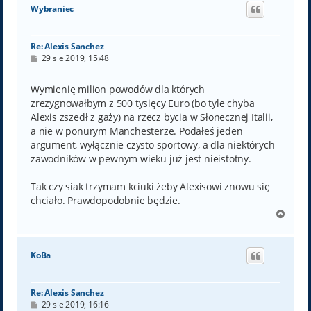
ó
Wybraniec
r
ę
Re: Alexis Sanchez
P
29 sie 2019, 15:48
o
s
t
Wymienię milion powodów dla których
zrezygnowałbym z 500 tysięcy Euro (bo tyle chyba
Alexis zszedł z gaży) na rzecz bycia w Słonecznej Italii,
a nie w ponurym Manchesterze. Podałeś jeden
argument, wyłącznie czysto sportowy, a dla niektórych
zawodników w pewnym wieku już jest nieistotny.
Tak czy siak trzymam kciuki żeby Alexisowi znowu się
chciało. Prawdopodobnie będzie.
N
a
g
ó
KoBa
r
ę
Re: Alexis Sanchez
P
29 sie 2019, 16:16