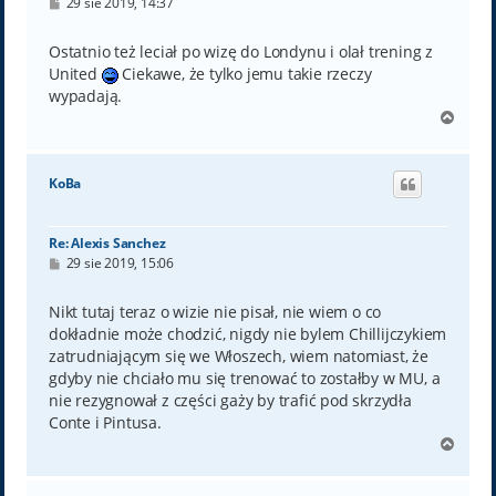
P
29 sie 2019, 14:37
o
s
t
Ostatnio też leciał po wizę do Londynu i olał trening z
United
Ciekawe, że tylko jemu takie rzeczy
wypadają.
N
a
g
ó
KoBa
r
ę
Re: Alexis Sanchez
P
29 sie 2019, 15:06
o
s
t
Nikt tutaj teraz o wizie nie pisał, nie wiem o co
dokładnie może chodzić, nigdy nie bylem Chillijczykiem
zatrudniającym się we Włoszech, wiem natomiast, że
gdyby nie chciało mu się trenować to zostałby w MU, a
nie rezygnował z części gaży by trafić pod skrzydła
Conte i Pintusa.
N
a
g