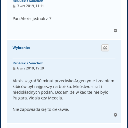
Re: Alexis Sanchez
P
3 wrz 2019, 11:11
o
s
t
Pan Alexis jednak z 7
N
a
g
ó
Wybraniec
r
ę
Re: Alexis Sanchez
P
6 wrz 2019, 19:39
o
s
t
Alexis zagrał 90 minut przeciwko Argentynie i zdaniem
kibiców był najgorszy na boisku. Mnóstwo strat i
niedokładnych podań. Dodam, że w kadrze nie było
Pulgara, Vidala czy Medela.
Nie zapowiada się to ciekawie.
N
a
g