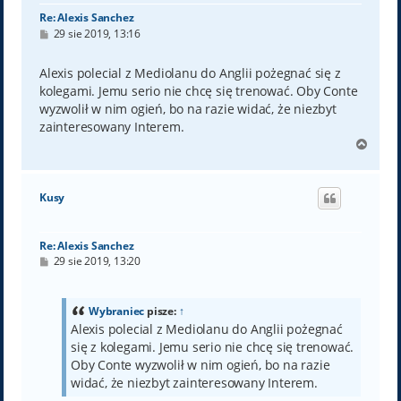
Re: Alexis Sanchez
P
29 sie 2019, 13:16
o
s
t
Alexis polecial z Mediolanu do Anglii pożegnać się z
kolegami. Jemu serio nie chcę się trenować. Oby Conte
wyzwolił w nim ogień, bo na razie widać, że niezbyt
zainteresowany Interem.
N
a
g
ó
Kusy
r
ę
Re: Alexis Sanchez
P
29 sie 2019, 13:20
o
s
t
Wybraniec
pisze:
↑
Alexis polecial z Mediolanu do Anglii pożegnać
się z kolegami. Jemu serio nie chcę się trenować.
Oby Conte wyzwolił w nim ogień, bo na razie
widać, że niezbyt zainteresowany Interem.