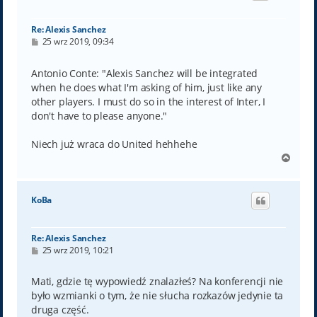
ę
Re: Alexis Sanchez
P
25 wrz 2019, 09:34
o
s
t
Antonio Conte: "Alexis Sanchez will be integrated
when he does what I'm asking of him, just like any
other players. I must do so in the interest of Inter, I
don't have to please anyone."
Niech już wraca do United hehhehe
N
a
g
ó
KoBa
r
ę
Re: Alexis Sanchez
P
25 wrz 2019, 10:21
o
s
t
Mati, gdzie tę wypowiedź znalazłeś? Na konferencji nie
było wzmianki o tym, że nie słucha rozkazów jedynie ta
druga część.