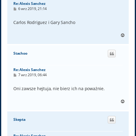
Re: Alexis Sanchez
P
6 wrz 2019, 21:14
o
s
t
Carlos Rodriguez i Gary Sancho
N
a
g
ó
Stachoo
r
ę
Re: Alexis Sanchez
P
7 wrz 2019, 06:44
o
s
t
Oni zawsze hejtuja, nie bierz ich na poważnie.
N
a
g
ó
Skepta
r
ę
Re: Alexis Sanchez