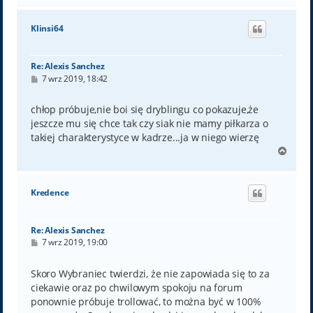
g
ó
Klinsi64
r
ę
Re: Alexis Sanchez
P
7 wrz 2019, 18:42
o
s
t
chłop próbuje,nie boi się dryblingu co pokazuje,że
jeszcze mu się chce tak czy siak nie mamy piłkarza o
takiej charakterystyce w kadrze...ja w niego wierzę
N
a
g
ó
Kredence
r
ę
Re: Alexis Sanchez
P
7 wrz 2019, 19:00
o
s
t
Skoro Wybraniec twierdzi, że nie zapowiada się to za
ciekawie oraz po chwilowym spokoju na forum
ponownie próbuje trollować, to można być w 100%