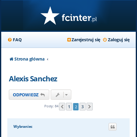
FAQ
Zarejestruj się
Zaloguj się
Strona główna
Alexis Sanchez
ODPOWIEDZ
1
3
Posty: 84
2
Poprzednia
Następna
Wybraniec