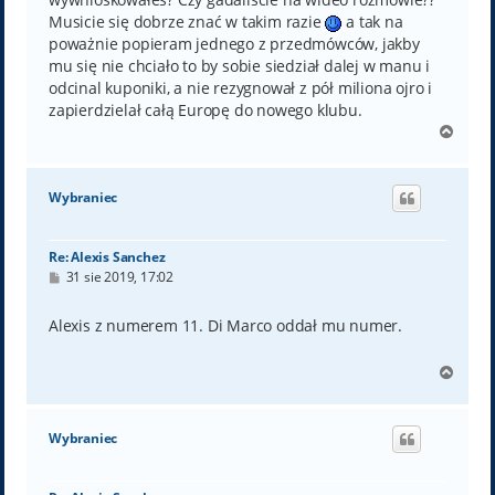
Musicie się dobrze znać w takim razie
a tak na
poważnie popieram jednego z przedmówców, jakby
mu się nie chciało to by sobie siedział dalej w manu i
odcinal kuponiki, a nie rezygnował z pół miliona ojro i
zapierdzielał całą Europę do nowego klubu.
N
a
g
ó
Wybraniec
r
ę
Re: Alexis Sanchez
P
31 sie 2019, 17:02
o
s
t
Alexis z numerem 11. Di Marco oddał mu numer.
N
a
g
ó
Wybraniec
r
ę