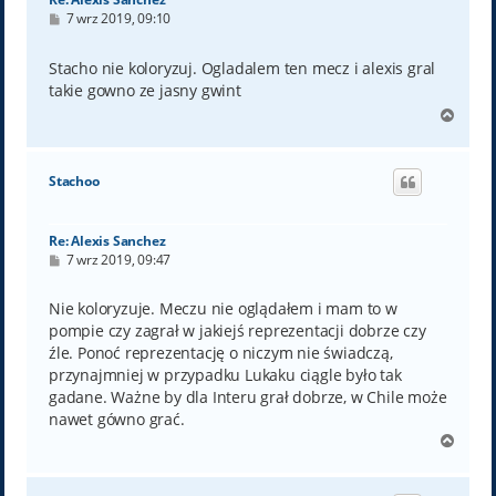
P
7 wrz 2019, 09:10
o
s
t
Stacho nie koloryzuj. Ogladalem ten mecz i alexis gral
takie gowno ze jasny gwint
N
a
g
ó
Stachoo
r
ę
Re: Alexis Sanchez
P
7 wrz 2019, 09:47
o
s
t
Nie koloryzuje. Meczu nie oglądałem i mam to w
pompie czy zagrał w jakiejś reprezentacji dobrze czy
źle. Ponoć reprezentację o niczym nie świadczą,
przynajmniej w przypadku Lukaku ciągle było tak
gadane. Ważne by dla Interu grał dobrze, w Chile może
nawet gówno grać.
N
a
g