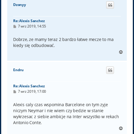
ó
Dzonyy
r
ę
Re: Alexis Sanchez
P
7 wrz 2019, 14:55
o
s
t
Dobrze, ze mamy teraz 2 bardzo łatwe mecze to ma
kiedy się odbudować.
N
a
g
ó
Endru
r
ę
Re: Alexis Sanchez
P
7 wrz 2019, 17:00
o
s
t
Alexis caly czas wspomina Barcelone on tym zyje
niczym Neymar i nie wiem czy bedzie w stanie
wykrzesac z siebie ambicje na Inter wszystko w rekach
Antonio Conte.
N
a