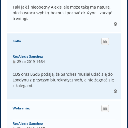
Taki jakiś nieobecny Alexis, ale może taką ma naturę,
niech wraca szybko, bo musi poznać drużyne i zacząć
treningi.
N
a
g
ó
KoBa
r
ę
Re: Alexis Sanchez
P
29 sie 2019, 14:34
o
s
t
CDS oraz LGdS podają, że Sanchez musiał udać się do
Londynu z przyczyn biurokratycznych, a nie żegnać się
z kolegami.
N
a
g
ó
Wybraniec
r
ę
Re: Alexis Sanchez