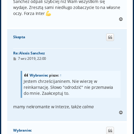
t
Sanchez odpali szybciej niż Wam wszystkim się
wydaje. Zresztą sami niedługo zobaczycie to na własne
oczy. Forza Inter
N
a
g
ó
Skepta
r
ę
Re: Alexis Sanchez
P
7 wrz 2019, 22:00
o
s
t
Wybraniec
pisze:
↑
Jestem chrześcijaninem. Nie wierzę w
reinkarnację. Słowo "odrodzić" nie przemawia
do mnie. Zaakceptuj to.
mamy nekromante w Interze, także
calma
N
a
g
ó
Wybraniec
r