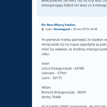
wolę polecieć na mecz raz na trzy lata i 
emocjonujący futbol niż latać co 4 miesią
Re: Nasz Własny Stadion
P
autor:
forzaragazzi
»
29 wrz 2019, 04:38
o
s
t
Po pierwsze trzeba pamiętać że stadion 
mniej osób niż na nasze pojedynki (a patr
mieć na uwadze, że średnia znacząco podc
roku:
Inter:
Lecce (inauguracja) - 64188
Udinese - 57991
Lazio - 56175
Milan:
Brescia (inauguracja) - 56691
derby 70440
65 k byłoby IMHO optymalnie, ale 60 k też