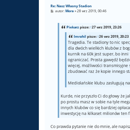
Re: Nasz Własny Stadion
P
autor:
Mora
»
28 wrz 2019, 00:46
o
s
t
Piekarz
pisze:
↑
27 wrz 2019, 23:26
Imrahil
pisze:
↑
26 wrz 2019, 20:23
Tragedia. Te stadiony to nic spe
dla dwóch wielkich klubów z boga
kurnik na 60k jest super, bo inni 
ograniczać. Prosta gawędź będzi
więcej, możliwości transmisyjne 
zbudować raz że kopie innego st
Mediolańskie klubu zasługują n
Kurde, nie przyszło Ci do głowy że 
po prostu masz w sobie na tyle megal
innych klubów co się bardziej opłaca,
inwestycję na kilkaset milionów ten
Co prawda pytanie nie do mnie, ale napiszę