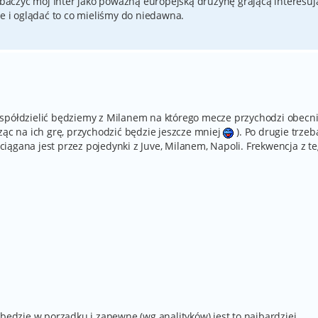
zobaczyć mój Inter jako poważną europejską drużynę grającą interesują
ce i oglądać to co mieliśmy do niedawna.
współdzielić będziemy z Milanem na którego mecze przychodzi obecn
ząc na ich grę, przychodzić będzie jeszcze mniej
). Po drugie trzeb
iągana jest przez pojedynki z Juve, Milanem, Napoli. Frekwencja z t
 będzie w porządku i zapewne (wg analityków) jest to najbardziej