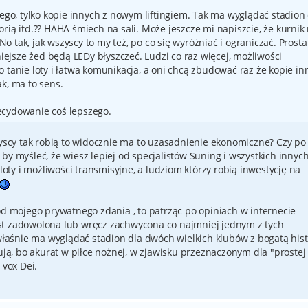
nego, tylko kopie innych z nowym liftingiem. Tak ma wyglądać stadion
rią itd.?? HAHA śmiech na sali. Może jeszcze mi napiszcie, że kurnik
 No tak, jak wszyscy to my też, po co się wyróżniać i ograniczać. Prosta
jsze żed będą LEDy błyszczeć. Ludzi co raz więcej, możliwości
 tanie loty i łatwa komunikacja, a oni chcą zbudować raz że kopie i
k, ma to sens.
ecydowanie coś lepszego.
zyscy tak robią to widocznie ma to uzasadnienie ekonomiczne? Czy po
by myśleć, że wiesz lepiej od specjalistów Suning i wszystkich innyc
 loty i możliwości transmisyjne, a ludziom którzy robią inwestycję na
od mojego prywatnego zdania , to patrząc po opiniach w internecie
st zadowolona lub wręcz zachwycona co najmniej jednym z tych
 właśnie ma wyglądać stadion dla dwóch wielkich klubów z bogatą histo
gują, bo akurat w piłce nożnej, w zjawisku przeznaczonym dla "prostej
 vox Dei.