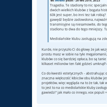
Imrahil
pisze:
↑
26 wrz 2019, 20:23
Tragedia. Te stadiony to nic specjal
dwóch wielkich klubów z bogata histo
60k jest super, bo inni tez tak robią?
gawędź będzie zadowolona, najważnie
transmisyjne są niesamowite, do tego
stadionu to dwa do tego mniejszy. Ta
Mediolańskie klubu zasługują na zd
Kurde, nie przyszło Ci do głowy że jak ws
prostu masz w sobie na tyle megalomanii, 
klubów co się bardziej opłaca, bo są tanie
kilkaset milionów ten fakt gdzieś umknął?
Co do kwestii estetycznych - abstrahując 
znaczna większość kibiców obu klubów je
projektów, więc wygląda na to że tak, tak
to jest to na co mediolańskie kluby zasłu
gawiedzi" jak mało co innego, vox populi =