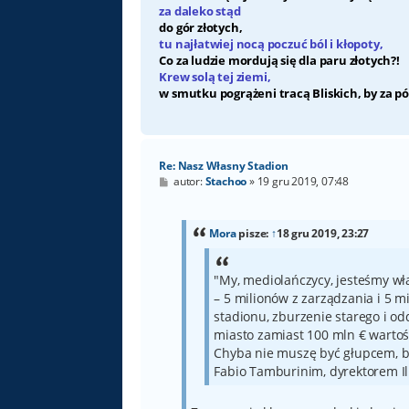
za daleko stąd
do gór złotych,
tu najłatwiej nocą poczuć ból i kłopoty,
Co za ludzie mordują się dla paru złotych?!
Krew solą tej ziemi,
w smutku pogrążeni tracą Bliskich, by za pó
Re: Nasz Własny Stadion
P
autor:
Stachoo
»
19 gru 2019, 07:48
o
s
t
Mora
pisze:
↑
18 gru 2019, 23:27
"My, mediolańczycy, jesteśmy wła
– 5 milionów z zarządzania i 5 
stadionu, zburzenie starego i od
miasto zamiast 100 mln € wartoś
Chyba nie muszę być głupcem, by 
Fabio Tamburinim, dyrektorem Il