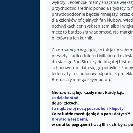
wyliczyli. Potencjał mamy znacznie większ
przychodziło średnio ponad 61 tysięcy (5 
prawdopodobnie będzie mniejszy, przez co
dla członków oficjalnych fan klubów. Wiad
podwyżkach cen zysk ten sam albo i większy
mecz to bardzo zła wiadomość. Na margine
biletów na ich kurnik.
Co do samego wyglądu, to tak jak pisałem
przyszły stadion Interu i Milanu od dzies
do starego San Siro czy do bogatej histori
schodowe, nie dało się go pomylić z żadnym
Jeden z tych stadionów odpadnie, projekt
Brema czy innego Feyenoordu.
Nienawiścią bije każdy mur, każdy kąt,
za daleko stąd
do gór złotych,
tu najłatwiej nocą poczuć ból i kłopoty,
Co za ludzie mordują się dla paru złotych?!
Krew solą tej ziemi,
w smutku pogrążeni tracą Bliskich, by za pó