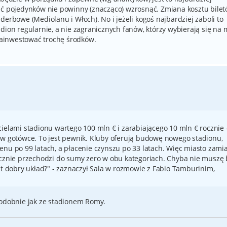
ść pojedynków nie powinny (znacząco) wzrosnąć. Zmiana kosztu bile
derbowe (Mediolanu i Włoch). No i jeżeli kogoś najbardziej zaboli to
dion regularnie, a nie zagranicznych fanów, którzy wybierają się na
 zainwestować trochę środków.
cielami stadionu wartego 100 mln € i zarabiającego 10 mln € rocznie 
 w gotówce. To jest pewnik. Kluby oferują budowę nowego stadionu,
enu po 99 latach, a płacenie czynszu po 33 latach. Więc miasto zami
ocznie przechodzi do sumy zero w obu kategoriach. Chyba nie muszę 
st dobry układ?" - zaznaczył Sala w rozmowie z Fabio Tamburinim,
podobnie jak ze stadionem Romy.