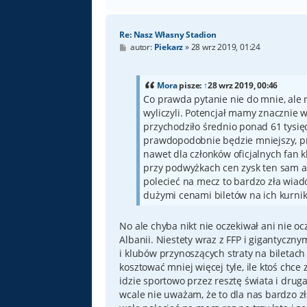
Re: Nasz Własny Stadion
P
autor:
Piekarz
»
28 wrz 2019, 01:24
o
s
t
Mora
pisze:
↑
28 wrz 2019, 00:46
Co prawda pytanie nie do mnie, ale n
wyliczyli. Potencjał mamy znacznie w
przychodziło średnio ponad 61 tysięc
prawdopodobnie będzie mniejszy, prz
nawet dla członków oficjalnych fan 
przy podwyżkach cen zysk ten sam albo
polecieć na mecz to bardzo zła wiad
dużymi cenami biletów na ich kurnik
No ale chyba nikt nie oczekiwał ani nie ocz
Albanii. Niestety wraz z FFP i gigantyczn
i klubów przynoszących straty na biletach
kosztować mniej więcej tyle, ile ktoś chce
idzie sportowo przez resztę świata i drug
wcale nie uważam, że to dla nas bardzo zł