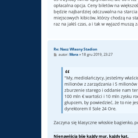
opłacalna opcja. Ceny biletów na większo
będzie najbardziej odczuwalna na starcia 
miejscowych kibiców, którzy chodzą na sta
raz na jakiś czas, a i tak w wyjazd muszą
Re: Nasz Własny Stadion
P
autor:
Mora
»
18 gru 2019, 23:27
o
s
t
"My, mediolańczycy, jesteśmy właści
milionów z zarządzania i 5 milionów
zburzenie starego i oddanie nam ter
100 mln € wartości i 10 mln zysku r
głupcem, by powiedzieć, że to nie je
dyrektorem Il Sole 24 Ore.
Zaczyna się klasyczne włoskie bagienko, 
Nienawiścią bije każdy mur, każdy kąt,