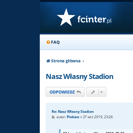
FAQ
Strona główna
Nasz Własny Stadion
ODPOWIEDZ
Re: Nasz Własny Stadion
P
autor:
Piekarz
»
27 wrz 2019, 23:26
o
s
t