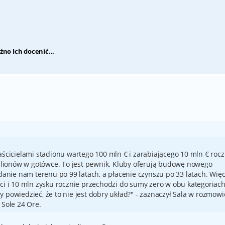
źno Ich docenić...
ścicielami stadionu wartego 100 mln € i zarabiającego 10 mln € rocz
milionów w gotówce. To jest pewnik. Kluby oferują budowę nowego
danie nam terenu po 99 latach, a płacenie czynszu po 33 latach. Wię
ci i 10 mln zysku rocznie przechodzi do sumy zero w obu kategoriach
powiedzieć, że to nie jest dobry układ?" - zaznaczył Sala w rozmowi
 Sole 24 Ore.