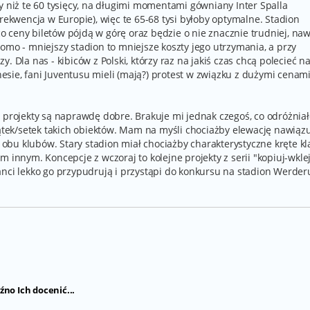
y niż te 60 tysięcy, na długimi momentami gówniany Inter Spalla
frekwencja w Europie), więc te 65-68 tysi byłoby optymalne. Stadion
 ceny biletów pójdą w górę oraz będzie o nie znacznie trudniej, na
omo - mniejszy stadion to mniejsze koszty jego utrzymania, a przy
. Dla nas - kibiców z Polski, którzy raz na jakiś czas chcą polecieć n
sie, fani Juventusu mieli (mają?) protest w związku z dużymi cenam
: projekty są naprawdę dobre. Brakuje mi jednak czegoś, co odróżnia
iątek/setek takich obiektów. Mam na myśli chociażby elewację nawiąz
i obu klubów. Stary stadion miał chociażby charakterystyczne kręte kl
 innym. Koncepcje z wczoraj to kolejne projekty z serii "kopiuj-wklej
anci lekko go przypudrują i przystąpi do konkursu na stadion Werder
źno Ich docenić...