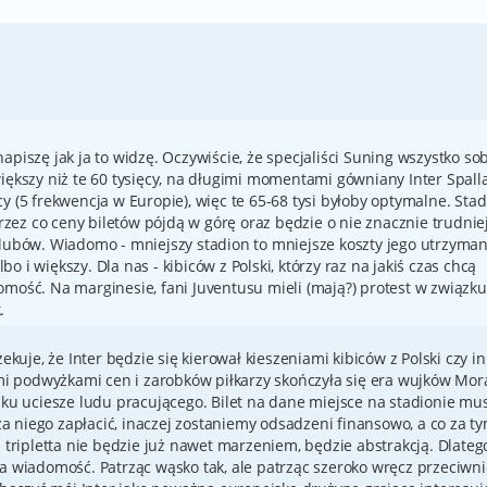
apiszę jak ja to widzę. Oczywiście, że specjaliści Suning wszystko so
iększy niż te 60 tysięcy, na długimi momentami gówniany Inter Spall
y (5 frekwencja w Europie), więc te 65-68 tysi byłoby optymalne. Sta
ez co ceny biletów pójdą w górę oraz będzie o nie znacznie trudniej
klubów. Wiadomo - mniejszy stadion to mniejsze koszty jego utrzyman
 i większy. Dla nas - kibiców z Polski, którzy raz na jakiś czas chcą
omość. Na marginesie, fani Juventusu mieli (mają?) protest w związku
.
ekuje, że Inter będzie się kierował kieszeniami kibiców z Polski czy i
ymi podwyżkami cen i zarobków piłkarzy skończyła się era wujków Mor
 ku uciesze ludu pracującego. Bilet na dane miejsce na stadionie mus
 za niego zapłacić, inaczej zostaniemy odsadzeni finansowo, a co za t
a tripletta nie będzie już nawet marzeniem, będzie abstrakcją. Dlateg
a wiadomość. Patrząc wąsko tak, ale patrząc szeroko wręcz przeciwni