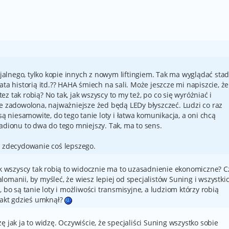
cjalnego, tylko kopie innych z nowym liftingiem. Tak ma wyglądać sta
ta historią itd.?? HAHA śmiech na sali. Może jeszcze mi napiszcie, że
tez tak robią? No tak, jak wszyscy to my też, po co się wyróżniać i
e zadowolona, najważniejsze żed będą LEDy błyszczeć. Ludzi co raz
są niesamowite, do tego tanie loty i łatwa komunikacja, a oni chcą
adionu to dwa do tego mniejszy. Tak, ma to sens.
a zdecydowanie coś lepszego.
jak wszyscy tak robią to widocznie ma to uzasadnienie ekonomiczne? C
omanii, by myśleć, że wiesz lepiej od specjalistów Suning i wszystki
 bo są tanie loty i możliwości transmisyjne, a ludziom którzy robią
 fakt gdzieś umknął?
 jak ja to widzę. Oczywiście, że specjaliści Suning wszystko sobie