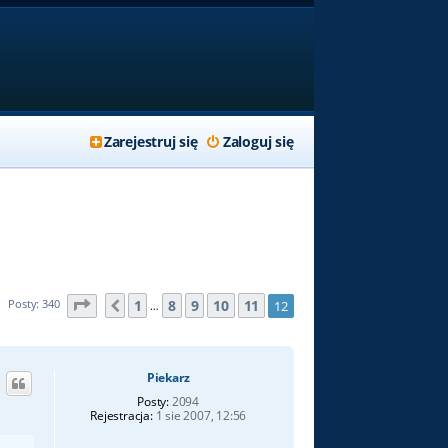
Zarejestruj się
Zaloguj się
Strona
12
z
12
1
8
9
10
11
Posty: 340
12
Poprzednia
…
Piekarz
Posty:
2094
Rejestracja:
1 sie 2007, 12:56