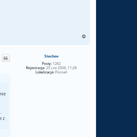
r
a
N
a
g
ó
Stachoo
r
ę
Posty:
1242
Rejestracja:
23 cze 2006, 11:28
Lokalizacja:
Poznań
nie
c
.
e z