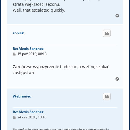
strata większości sezonu.
Well, that escalated quickly.
N
a
g
ó
zoniek
r
ę
Re: Alexis Sanchez
P
15 paź 2019, 08:13
o
s
t
Zakończyć wypożyczenie i odesłać, a w zimę szukać
zastępstwa
N
a
g
ó
Wybraniec
r
ę
Re: Alexis Sanchez
P
24 cze 2020, 10:16
o
s
t
Ponoć nie ma zgody na przedłużenie wypożyczenia