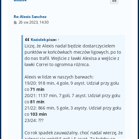
r
ę
Re: Alexis Sanchez
P
26 sie 2023, 14:30
o
s
t
Koziolek
pisze:
↑
Liczę, że Alexis nadal będzie dostarczycielem
punktów w końcówkach meczów ligowych, po to
do nas trafił. Wejście z ławki Alexisa a wejście z
ławki Correi to ogromna różnica.
Alexis w lidze w naszych barwach:
19/20: 918 min, 4 gole, 9 asyst. Udział przy golu
co
71 min
20/21: 1137 min, 7 goli, 7 asyst. Udział przy golu
co
81 min
21/22: 866 min, 5 gole, 3 asysty. Udział przy golu
co
103 min
23/24: ???
Co rok spadek zauważalny, choć nadal wierzę, że
zakręci się wokół 5 goli i 5 asyst. To byłoby co