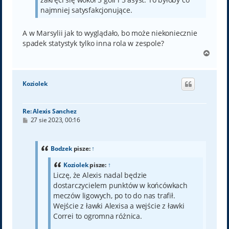
najmniej satysfakcjonujące.
A w Marsylii jak to wyglądało, bo może niekoniecznie
spadek statystyk tylko inna rola w zespole?
N
a
g
ó
Koziolek
r
ę
Re: Alexis Sanchez
P
27 sie 2023, 00:16
o
s
t
Bodzek
pisze:
↑
Koziolek
pisze:
↑
Liczę, że Alexis nadal będzie
dostarczycielem punktów w końcówkach
meczów ligowych, po to do nas trafił.
Wejście z ławki Alexisa a wejście z ławki
Correi to ogromna różnica.