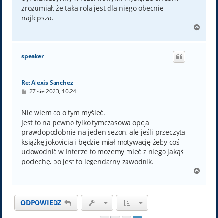
zrozumiał, że taka rola jest dla niego obecnie
najlepsza.
N
a
g
ó
speaker
r
ę
Re: Alexis Sanchez
P
27 sie 2023, 10:24
o
s
t
Nie wiem co o tym myśleć.
Jest to na pewno tylko tymczasowa opcja
prawdopodobnie na jeden sezon, ale jeśli przeczyta
książkę jokovicia i będzie miał motywację żeby coś
udowodnić w Interze to możemy mieć z niego jakąś
pociechę, bo jest to legendarny zawodnik.
N
a
g
ó
ODPOWIEDZ
r
ę