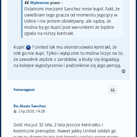
Wybraniec
pisze:
↑
Ostatnimi meczami Sanchez mnie kupił. Fakt, że
uwielbiam tego gracza od momentu jego gry w
Udine i nie jestem obiektywny, ale sądzę, że
można by go kupić pod warunkiem że będzie
zgoda na niższy kontrakt.
Kupić
? United tak mu skonstruowalo kontrakt, że
nikt go nie kupi. Tylko i wyłącznie tu można liczyć na to,
że zawodnik zejdzie z zarobków, a kluby się dogadają
na kolejne wypożyczenie i podzielenie się jego pensją.
N
a
g
ó
forzaragazzi
r
ę
Re: Alexis Sanchez
P
2 lip 2020, 14:28
o
s
t
Gość ma już 32 lata, 2 lata jeszcze kontraktu i
kosmiczne pieniądze. Nawet jakby United oddali go
nam za darmo to nie jest kwestia zejścia przez niego