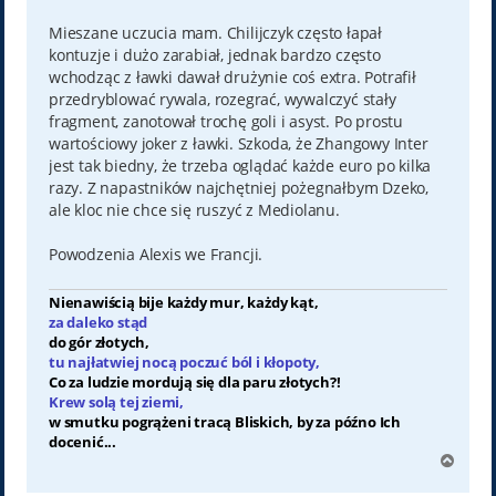
Mieszane uczucia mam. Chilijczyk często łapał
kontuzje i dużo zarabiał, jednak bardzo często
wchodząc z ławki dawał drużynie coś extra. Potrafił
przedryblować rywala, rozegrać, wywalczyć stały
fragment, zanotował trochę goli i asyst. Po prostu
wartościowy joker z ławki. Szkoda, że Zhangowy Inter
jest tak biedny, że trzeba oglądać każde euro po kilka
razy. Z napastników najchętniej pożegnałbym Dzeko,
ale kloc nie chce się ruszyć z Mediolanu.
Powodzenia Alexis we Francji.
Nienawiścią bije każdy mur, każdy kąt,
za daleko stąd
do gór złotych,
tu najłatwiej nocą poczuć ból i kłopoty,
Co za ludzie mordują się dla paru złotych?!
Krew solą tej ziemi,
w smutku pogrążeni tracą Bliskich, by za późno Ich
docenić...
N
a