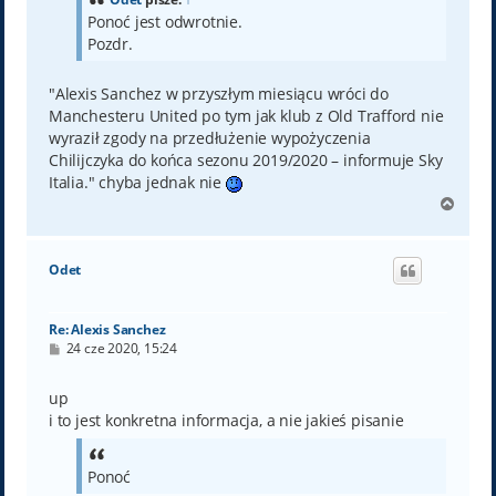
Ponoć jest odwrotnie.
Pozdr.
"Alexis Sanchez w przyszłym miesiącu wróci do
Manchesteru United po tym jak klub z Old Trafford nie
wyraził zgody na przedłużenie wypożyczenia
Chilijczyka do końca sezonu 2019/2020 – informuje Sky
Italia." chyba jednak nie
N
a
g
ó
Odet
r
ę
Re: Alexis Sanchez
P
24 cze 2020, 15:24
o
s
t
up
i to jest konkretna informacja, a nie jakieś pisanie
Ponoć