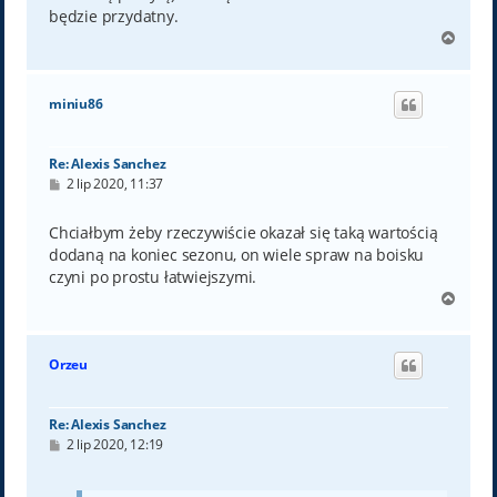
będzie przydatny.
N
a
g
ó
miniu86
r
ę
Re: Alexis Sanchez
P
2 lip 2020, 11:37
o
s
t
Chciałbym żeby rzeczywiście okazał się taką wartością
dodaną na koniec sezonu, on wiele spraw na boisku
czyni po prostu łatwiejszymi.
N
a
g
ó
Orzeu
r
ę
Re: Alexis Sanchez
P
2 lip 2020, 12:19
o
s
t