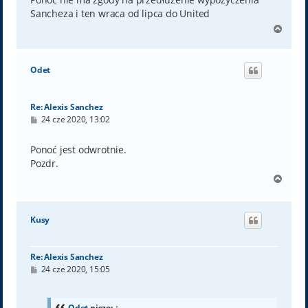
Sancheza i ten wraca od lipca do United
N
a
g
ó
Odet
r
ę
Re: Alexis Sanchez
P
24 cze 2020, 13:02
o
s
t
Ponoć jest odwrotnie.
Pozdr.
N
a
g
ó
Kusy
r
ę
Re: Alexis Sanchez
P
24 cze 2020, 15:05
o
s
t
Odet
pisze:
↑