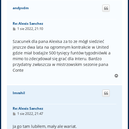
g
ó
andyvdm
r
ę
Re: Alexis Sanchez
P
1 sie 2022, 21:10
o
s
t
Szacunek dla pana Alexisa za to ze mógł siedzieć
jeszcze dwa lata na ogromnym kontrakcie w United
gdzie miał bodajże 500 tysięcy funtów tygodniówki a
mimo to zdecydował się grać dla Interu. Bardzo
przydatny zwłaszcza w mistrzowskim sezonie pana
Conte
N
a
g
ó
Imrahil
r
ę
Re: Alexis Sanchez
P
1 sie 2022, 21:47
o
s
t
Ja go tam lubiłem, mały ale wariat.