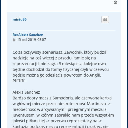
N
a
g
ó
miniu86
r
ę
Re: Alexis Sanchez
P
15 paź 2019, 08:07
o
s
t
Co za oczywisty scenariusz. Zawodnik, który budził
nadzieję na coś więcej z przodu, łamie się na
reprezentacji i nie zagra 3 miesiące, a kolejne dwa
będzie dochodził do formy fizycznej czyli w czerwcu
będzie można go odesłać z powrotem do Anglii.
Pfffffff...
Alexis Sanchez
Bardzo dobry mecz z Sampdorią, ale czerwona kartka
w głównej mierze przez nieskuteczność Martineza ->
nieobecność w arcyważnym i przegranym meczu z
Juventusem, w którym zabrakło nam przede wszystkim
jakości piłkarskiej -> przerwa reprezentacyjna ->
kontuzja podczas meczu reprezentacji i praktycznie