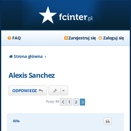
FAQ
Zarejestruj się
Zaloguj się
Strona główna
Alexis Sanchez
ODPOWIEDZ
1
2
Posty: 84
3
Poprzednia
Alfa