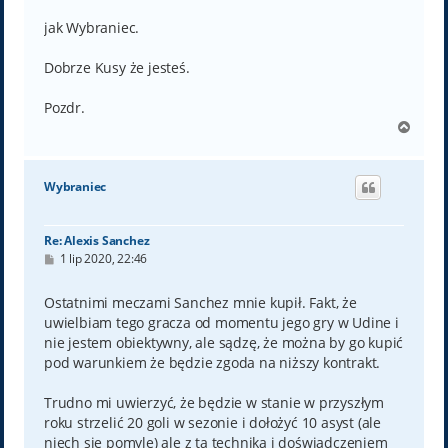
jak Wybraniec.
Dobrze Kusy że jesteś.
Pozdr.
N
a
g
ó
Wybraniec
r
ę
Re: Alexis Sanchez
P
1 lip 2020, 22:46
o
s
t
Ostatnimi meczami Sanchez mnie kupił. Fakt, że
uwielbiam tego gracza od momentu jego gry w Udine i
nie jestem obiektywny, ale sądzę, że można by go kupić
pod warunkiem że będzie zgoda na niższy kontrakt.
Trudno mi uwierzyć, że będzie w stanie w przyszłym
roku strzelić 20 goli w sezonie i dołożyć 10 asyst (ale
niech się pomylę) ale z tą technika i doświadczeniem