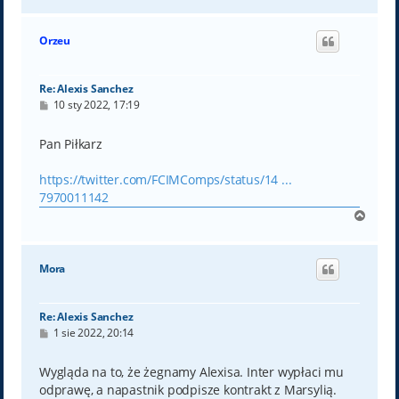
a
g
ó
Orzeu
r
ę
Re: Alexis Sanchez
P
10 sty 2022, 17:19
o
s
t
Pan Piłkarz
https://twitter.com/FCIMComps/status/14 ...
7970011142
N
a
g
ó
Mora
r
ę
Re: Alexis Sanchez
P
1 sie 2022, 20:14
o
s
t
Wygląda na to, że żegnamy Alexisa. Inter wypłaci mu
odprawę, a napastnik podpisze kontrakt z Marsylią.