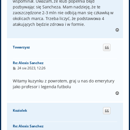
wspominał. Uważam, że klub popełnia błąd
pozbywając się Sancheza. Mam nadzieję, że te
zaoszczędzone 2-3 mln nie odbiją man się czkawką w
okolicach marca. Trzeba liczyć, że podstawowa 4
atakujących będzie zdrowa i w formie.
N
a
g
ó
Towarzysz
r
ę
Re: Alexis Sanchez
P
24 sie 2023, 12:26
o
s
t
Witamy kuzynku z powrotem, graj u nas do emerytury
jako profesor i legenda futbolu
N
a
g
ó
Koziolek
r
ę
Re: Alexis Sanchez