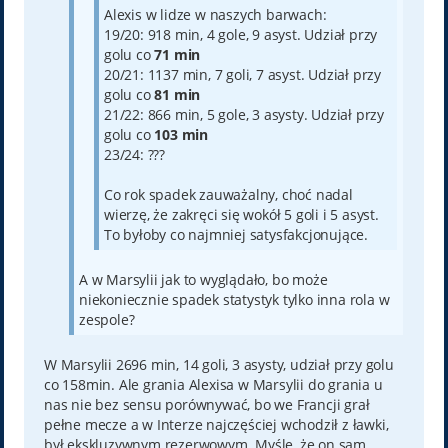
Alexis w lidze w naszych barwach:
19/20: 918 min, 4 gole, 9 asyst. Udział przy
golu co
71 min
20/21: 1137 min, 7 goli, 7 asyst. Udział przy
golu co
81 min
21/22: 866 min, 5 gole, 3 asysty. Udział przy
golu co
103 min
23/24: ???
Co rok spadek zauważalny, choć nadal
wierzę, że zakręci się wokół 5 goli i 5 asyst.
To byłoby co najmniej satysfakcjonujące.
A w Marsylii jak to wyglądało, bo może
niekoniecznie spadek statystyk tylko inna rola w
zespole?
W Marsylii 2696 min, 14 goli, 3 asysty, udział przy golu
co 158min. Ale grania Alexisa w Marsylii do grania u
nas nie bez sensu porównywać, bo we Francji grał
pełne mecze a w Interze najczęściej wchodził z ławki,
był ekskluzywnym rezerwowym. Myślę, że on sam