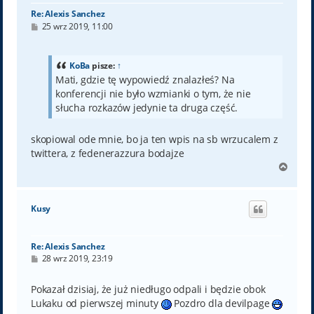
Re: Alexis Sanchez
P
25 wrz 2019, 11:00
o
s
t
KoBa
pisze:
↑
Mati, gdzie tę wypowiedź znalazłeś? Na
konferencji nie było wzmianki o tym, że nie
słucha rozkazów jedynie ta druga część.
skopiowal ode mnie, bo ja ten wpis na sb wrzucalem z
twittera, z fedenerazzura bodajze
N
a
g
ó
Kusy
r
ę
Re: Alexis Sanchez
P
28 wrz 2019, 23:19
o
s
t
Pokazał dzisiaj, że już niedługo odpali i będzie obok
Lukaku od pierwszej minuty
Pozdro dla devilpage