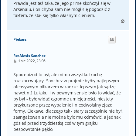
Prawda jest też taka, że jego prime skończył się w
Arsenalu, i on chyba sam nie mógł się pogodzić z
faktem, że stał się tylko własnym cieniem.
N
a
g
ó
Piekarz
r
ę
Re: Alexis Sanchez
P
1 sie 2022, 23:06
o
s
t
Spox epizod to był, ale mimo wszystko trochę
rozczarowujący. Sanchez w prajmie byłby najlepszym
ofensywnym piłkarzem w kadrze, lepszym jak sądzę
nawet niż Lukaku, i w pewnym sensie było to widać, że
by był - było widać ogromne umiejętności, niestety
przykurzone przez wypalenie i nieodwołalny zjazd
formy. Ciekawe, dlaczego tak - stary szczególnie nie był,
zaangażowania nie można było mu odmówić, a jednak
gdzieś przed trzydziestką coś w tym grajku
bezpowrotnie pękło.