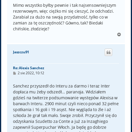
Mimo wszystko byłby pewnie i tak najsensowniejszym
rezerwowym, więc ciężko mi się cieszyć, że odchodzi.
Zarabiał za dużo na swoją przydatność, tylko co w
zamian za tę oszczędność? Gówno, tak? Biedaki
chińskie, złodzieje?
N
a
g
ó
Jaszczu91
r
ę
Re: Alexis Sanchez
P
2 sie 2022, 10:12
o
s
t
Sanchez przyszedł do Interu za darmo i teraz Inter
dopłaca mu żeby odszedł... paranoja. Widziałem
gdzieś na twiterze podsumowanie występów Alexisa w
barwach Interu. 2900 minut czyli nieco ponad 32 pełne
spotkania i 16 goli i 19 asyst. Nie wygląda to źle i aż
szkoda że grał tak mało. Swoje zrobił. Przyczynił się do
odzyskania Scudetto za Conte a już za Inzaghiego
zapewnił Superpuchar Włoch. Ja będę go dobrze