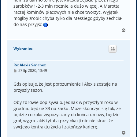
zarobków 1-2-3 mln rocznie, a dużo więcej. A Marotta
raczej kominów płacowych nie chce tworzyć. Wyjątek
mógłby zrobić chyba tylko dla Messiego gdyby zechciał
do nas przyjść
N
a
g
ó
Wybraniec
r
ę
Re: Alexis Sanchez
P
27 lip 2020, 13:49
o
s
t
Gds opisuje, że jest porozumienie i Alexis zostaje na
przyszly sezon.
Oby zdrowie dopisywalo. Jednak w przyszłym roku w
grudniu będzie 33 na karku. Może skończyć się tak, że
będzie co roku wypożyczany do końca umowy, będzie
grał, wygra jakiś tytuł a przy okazji nic nie straci że
swojego kontraktu życia i zakończy karierę.
N