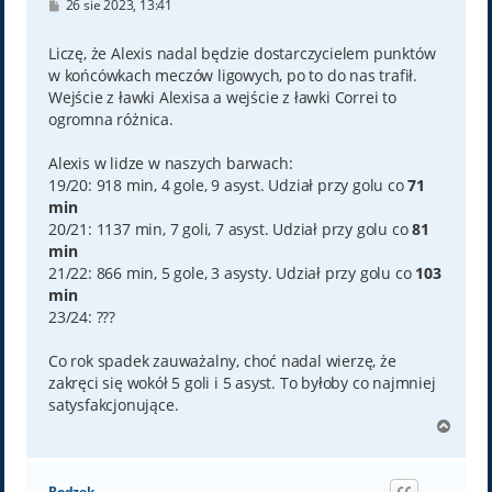
P
26 sie 2023, 13:41
o
s
t
Liczę, że Alexis nadal będzie dostarczycielem punktów
w końcówkach meczów ligowych, po to do nas trafił.
Wejście z ławki Alexisa a wejście z ławki Correi to
ogromna różnica.
Alexis w lidze w naszych barwach:
19/20: 918 min, 4 gole, 9 asyst. Udział przy golu co
71
min
20/21: 1137 min, 7 goli, 7 asyst. Udział przy golu co
81
min
21/22: 866 min, 5 gole, 3 asysty. Udział przy golu co
103
min
23/24: ???
Co rok spadek zauważalny, choć nadal wierzę, że
zakręci się wokół 5 goli i 5 asyst. To byłoby co najmniej
satysfakcjonujące.
N
a
g
ó
Bodzek