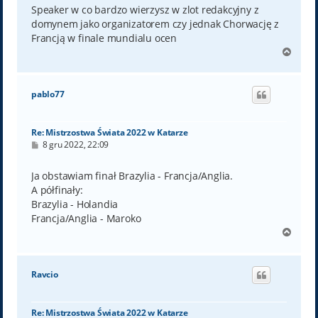
t
Speaker w co bardzo wierzysz w zlot redakcyjny z
domynem jako organizatorem czy jednak Chorwację z
Francją w finale mundialu ocen
N
a
g
ó
pablo77
r
ę
Re: Mistrzostwa Świata 2022 w Katarze
P
8 gru 2022, 22:09
o
s
t
Ja obstawiam finał Brazylia - Francja/Anglia.
A półfinały:
Brazylia - Holandia
Francja/Anglia - Maroko
N
a
g
ó
Ravcio
r
ę
Re: Mistrzostwa Świata 2022 w Katarze