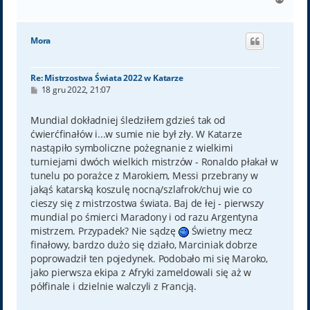
a
g
ó
Mora
r
ę
Re: Mistrzostwa Świata 2022 w Katarze
P
18 gru 2022, 21:07
o
s
t
Mundial dokładniej śledziłem gdzieś tak od
ćwierćfinałów i...w sumie nie był zły. W Katarze
nastąpiło symboliczne pożegnanie z wielkimi
turniejami dwóch wielkich mistrzów - Ronaldo płakał w
tunelu po porażce z Marokiem, Messi przebrany w
jakąś katarską koszulę nocną/szlafrok/chuj wie co
cieszy się z mistrzostwa świata. Baj de łej - pierwszy
mundial po śmierci Maradony i od razu Argentyna
mistrzem. Przypadek? Nie sądzę
Świetny mecz
finałowy, bardzo dużo się działo, Marciniak dobrze
poprowadził ten pojedynek. Podobało mi się Maroko,
jako pierwsza ekipa z Afryki zameldowali się aż w
półfinale i dzielnie walczyli z Francją.