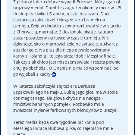
Z piłkarzy Interu dobrze wypadł Brozović, który zgarnął
brązowy medal. Dumfries zagrał znakomity mecz w 1/8
finału przeciwko US and A, reszta bez szału. Duet
Lautaro-Lukaku strzelił okrągłe zero bramek na
turnieju, Belg w dodatku skompromitował się w starciu
z Chorwacją, marnując 3 doskonałe okazje. Lautaro
został posadzony na ławce w czasie turnieju. Nic
dziwnego, skoro marnował kolejne sytuacje, a Alvarez
strzelał gole. Na plus dla niego pewnie wykonany
karny z Holandią i to jego strzał dobił Messi w finale.
Tak czy siak chłop jest mistrzem świata i reszta pewnie
chuj go obchodzi. O Onanie nie ma co wspominać, bo
go wyjebali z kadry
W Katarze zakończyła się też era Dariusza
Szpakowskiego na majku. Lubię jego głos, ma w sobie
coś magicznego, ale głowa chyba nie nadąża -
mnóstwo banalnych pomyłek. Rozbawiło mnie
zwłaszcza mylenie farbowanych blondynów z Brazylii.
Teraz media będą dwa tygodnie bić konia pod
Messiego i wraca klubowa piłka, co zajebiście mnie
cieszy.