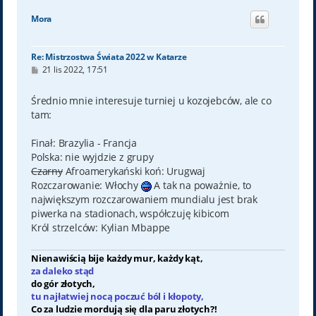
g
ó
Mora
r
ę
Re: Mistrzostwa Świata 2022 w Katarze
P
21 lis 2022, 17:51
o
s
t
Średnio mnie interesuje turniej u kozojebców, ale co
tam:
Finał: Brazylia - Francja
Polska: nie wyjdzie z grupy
Czarny
Afroamerykański koń: Urugwaj
Rozczarowanie: Włochy
A tak na poważnie, to
największym rozczarowaniem mundialu jest brak
piwerka na stadionach, współczuję kibicom
Król strzelców: Kylian Mbappe
Nienawiścią bije każdy mur, każdy kąt,
za daleko stąd
do gór złotych,
tu najłatwiej nocą poczuć ból i kłopoty,
Co za ludzie mordują się dla paru złotych?!