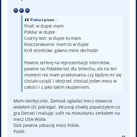
Piekarz
pisze:
↑
Finał: w dupie mam
Polska: w dupie
Czarny koń: w dupie to mam
Rozczarowanie: mam to w dupie
Król strzelców: gówno mnie obchodzi
Pewnie zerknę na reprezentacje Interistów,
pewnie na Polaków też dla śmiechu, ale na ten
moment nie mam przekonania, czy będzie mi się
chciało usiąść i obejrzeć chociaż jeden mecz w
całości i z jako takim skupieniem.
Mam identycznie. Zamiast ogladać mecz otwarcia
wolałem iść pobiegać. Wczoraj chwilę popatrzyłem co
gra Denzel i malując sufit na mieszkaniu zerkałem na
mecz USA-Walia.
Dziś pewnie zobaczę mecz Polski.
Pozdr.