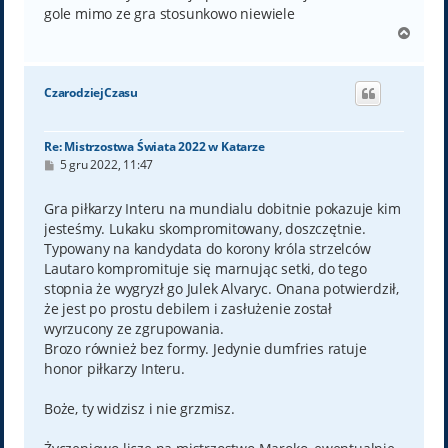
gole mimo ze gra stosunkowo niewiele
N
a
g
ó
CzarodziejCzasu
r
ę
Re: Mistrzostwa Świata 2022 w Katarze
P
5 gru 2022, 11:47
o
s
t
Gra piłkarzy Interu na mundialu dobitnie pokazuje kim
jesteśmy. Lukaku skompromitowany, doszczętnie.
Typowany na kandydata do korony króla strzelców
Lautaro kompromituje się marnując setki, do tego
stopnia że wygryzł go Julek Alvaryc. Onana potwierdził,
że jest po prostu debilem i zasłużenie został
wyrzucony ze zgrupowania.
Brozo również bez formy. Jedynie dumfries ratuje
honor piłkarzy Interu.
Boże, ty widzisz i nie grzmisz.