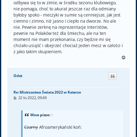
odbywa się to w zimie, w środku sezonu klubowego,
nie pomaga, choć to akurat jeszcze raz dla odmiany
byłoby spoko - meczyki w sumie są cenniejsze, jak jest
ciemno i zimno, niż jasno i ciepło na dworze. No ale
nie. Pewnie zerknę na reprezentacje Interistów,
pewnie na Polaków też dla śmiechu, ale na ten
moment nie mam przekonania, czy będzie mi się
chciało usiąść i obejrzeć chociaż jeden mecz w całości i
z jako takim skupieniem.
N
a
g
ó
Odet
r
ę
Re: Mistrzostwa Świata 2022 w Katarze
P
22 lis 2022, 09:49
o
s
t
Mora
pisze:
↑
Czarny
Afroamerykański koń: