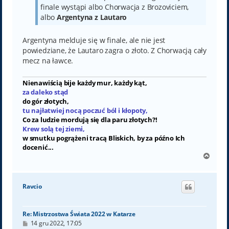
finale wystąpi albo Chorwacja z Brozoviciem,
albo
Argentyna z Lautaro
Argentyna melduje się w finale, ale nie jest
powiedziane, że Lautaro zagra o złoto. Z Chorwacją cały
mecz na ławce.
Nienawiścią bije każdy mur, każdy kąt,
za daleko stąd
do gór złotych,
tu najłatwiej nocą poczuć ból i kłopoty,
Co za ludzie mordują się dla paru złotych?!
Krew solą tej ziemi,
w smutku pogrążeni tracą Bliskich, by za późno Ich
docenić...
N
a
g
ó
Ravcio
r
ę
Re: Mistrzostwa Świata 2022 w Katarze
P
14 gru 2022, 17:05