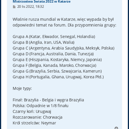
Mistrzostwa Świata 2022 w Katarze
P
20 lis 2022, 18:32
o
s
t
Właśnie rusza mundial w Katarze, więc wypada by był
odpowiedni temat na forum. Dla przypomnienia grupy:
Grupa A (Katar, Ekwador, Senegal, Holandia)
Grupa B (Anglia, Iran, USA, Walia)
Grupa C (Argentyna, Arabia Saudyjska, Meksyk, Polska)
Grupa D (Francja, Australia, Dania, Tunezja)
Grupa E (Hiszpania, Kostaryka, Niemcy, Japonia)
Grupa F (Belgia, Kanada, Maroko, Chorwacja)
Grupa G (Brazylia, Serbia, Szwajcaria, Kamerun)
Grupa H (Portugalia, Ghana, Urugwaj, Korea Płd.)
Moje typy:
Finał: Brazylia - Belgia i wygra Brazylia
Polska: Odpadnie w 1/8 finału
Czarny koń: Urugwaj
Rozczarowanie: Chorwacja
Król strzelców: Neymar
N