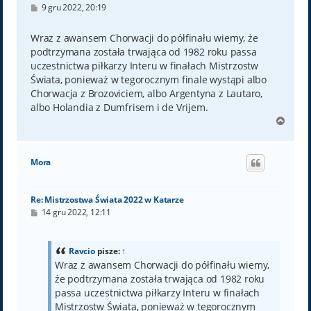
P
9 gru 2022, 20:19
o
s
t
Wraz z awansem Chorwacji do półfinału wiemy, że
podtrzymana została trwająca od 1982 roku passa
uczestnictwa piłkarzy Interu w finałach Mistrzostw
Świata, ponieważ w tegorocznym finale wystąpi albo
Chorwacja z Brozoviciem, albo Argentyna z Lautaro,
albo Holandia z Dumfrisem i de Vrijem.
N
a
g
ó
Mora
r
ę
Re: Mistrzostwa Świata 2022 w Katarze
P
14 gru 2022, 12:11
o
s
t
Ravcio
pisze:
↑
Wraz z awansem Chorwacji do półfinału wiemy,
że podtrzymana została trwająca od 1982 roku
passa uczestnictwa piłkarzy Interu w finałach
Mistrzostw Świata, ponieważ w tegorocznym