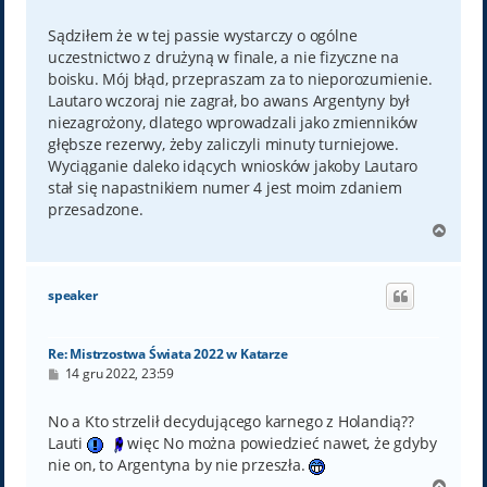
o
s
t
Sądziłem że w tej passie wystarczy o ogólne
uczestnictwo z drużyną w finale, a nie fizyczne na
boisku. Mój błąd, przepraszam za to nieporozumienie.
Lautaro wczoraj nie zagrał, bo awans Argentyny był
niezagrożony, dlatego wprowadzali jako zmienników
głębsze rezerwy, żeby zaliczyli minuty turniejowe.
Wyciąganie daleko idących wniosków jakoby Lautaro
stał się napastnikiem numer 4 jest moim zdaniem
przesadzone.
N
a
g
ó
speaker
r
ę
Re: Mistrzostwa Świata 2022 w Katarze
P
14 gru 2022, 23:59
o
s
t
No a Kto strzelił decydującego karnego z Holandią??
Lauti
więc No można powiedzieć nawet, że gdyby
nie on, to Argentyna by nie przeszła.
N