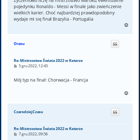
Życzeniowo liczę na mistrzostwo Maroko, ewentualnie
pojedynku Ronaldo - Messi w finale jako zwieńczenie
wielkich karier. Choć najbardziej prawdopodobny
wydaje mi się finał Brazylia - Portugalia
N
a
g
ó
Orzeu
r
ę
Re: Mistrzostwa Świata 2022 w Katarze
P
5 gru 2022, 12:43
o
s
t
Mój typ na finał: Chorwacja - Francja
N
a
g
ó
CzarodziejCzasu
r
ę
Re: Mistrzostwa Świata 2022 w Katarze
P
7 gru 2022, 09:56
o