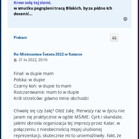
Krew solą tej ziemi,
w smutku pogrążeni tracą Bliskich, by za późno Ich
docenić...
N
a
g
ó
Piekarz
r
ę
Re: Mistrzostwa Świata 2022 w Katarze
P
21 lis 2022, 20:16
o
s
t
Finał: w dupie mam
Polska: w dupie
Czarny koń: w dupie to mam
Rozczarowanie: mam to w dupie
Król strzelców: gówno mnie obchodzi
Chwalę się czy żalę? Otóż żalę. Pierwszy raz w życiu nie
jaram się praktycznie w ogóle MŚ/ME. Cyrk i skandale,
jakimi obrosła organizacja tej imprezy przez Katar, w
połączeniu z nieobecnością mojej ulubionej
reprezentacji, skutecznie mi to uniemożliwiły. Fakt, że