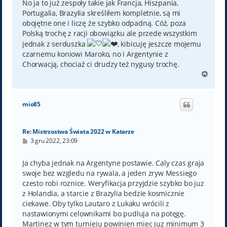
No ja to już zespoły takie jak Francja, Hiszpania,
Portugalia, Brazylia skreśliłem kompletnie, są mi
obojętne one i liczę że szybko odpadną. Cóż, poza
Polską trochę z racji obowiązku ale przede wszystkim
jednak z serduszka
, kibicuję jeszcze mojemu
czarnemu koniowi Maroko, no i Argentynie z
Chorwacją, chociaż ci drudzy też nygusy trochę.
N
a
g
ó
mio85
r
ę
Re: Mistrzostwa Świata 2022 w Katarze
P
3 gru 2022, 23:09
o
s
t
Ja chyba jednak na Argentyne postawie. Caly czas graja
swoje bez wzgledu na rywala, a jeden zryw Messiego
czesto robi roznice. Weryfikacja przyjdzie szybko bo juz
z Holandia, a starcie z Brazylia bedzie kosmicznie
ciekawe. Oby tylko Lautaro z Lukaku wrócili z
nastawionymi celownikami bo pudluja na potęgę.
Martinez w tym turnieju powinien miec juz minimum 3