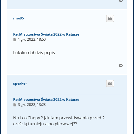
N
a
g
ó
mio85
r
ę
Re: Mistrzostwa Świata 2022 w Katarze
P
1 gru 2022, 18:50
o
s
t
Lukaku dał dziś popis
N
a
g
ó
speaker
r
ę
Re: Mistrzostwa Świata 2022 w Katarze
P
3 gru 2022, 13:23
o
s
t
No i co Chopy ? Jak tam przewidywania przed 2.
częścią turnieju a po pierwszej??