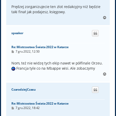
s
t
Prędzej zorganizujecie ten zlot redakcyjny niż będzie
taki finał jak podajesz, księgowy.
N
a
g
ó
speaker
r
ę
Re: Mistrzostwa Świata 2022 w Katarze
P
7 gru 2022, 12:50
o
s
t
Nom, też nie widzę tych ekip nawet w półfinale Orzeu.
Francja tyle co na Mbappe wisi. Ale zobaczymy
N
a
g
ó
CzarodziejCzasu
r
ę
Re: Mistrzostwa Świata 2022 w Katarze
P
7 gru 2022, 18:42
o
s