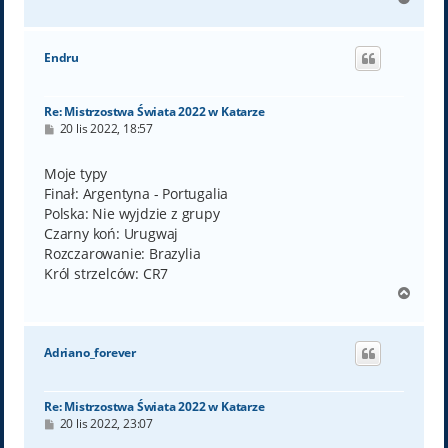
a
g
ó
Endru
r
ę
Re: Mistrzostwa Świata 2022 w Katarze
P
20 lis 2022, 18:57
o
s
t
Moje typy
Finał: Argentyna - Portugalia
Polska: Nie wyjdzie z grupy
Czarny koń: Urugwaj
Rozczarowanie: Brazylia
Król strzelców: CR7
N
a
g
ó
Adriano_forever
r
ę
Re: Mistrzostwa Świata 2022 w Katarze
P
20 lis 2022, 23:07
o