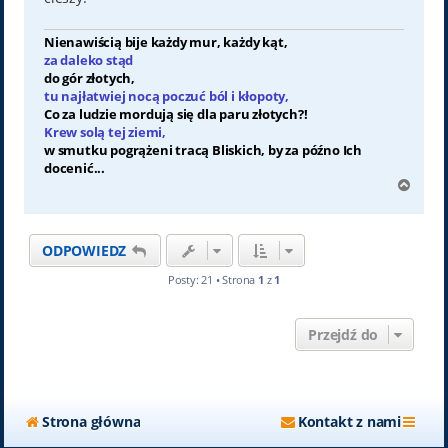
Nienawiścią bije każdy mur, każdy kąt,
za daleko stąd
do gór złotych,
tu najłatwiej nocą poczuć ból i kłopoty,
Co za ludzie mordują się dla paru złotych?!
Krew solą tej ziemi,
w smutku pogrążeni tracą Bliskich, by za późno Ich
docenić...
N
a
g
ó
ODPOWIEDZ
r
ę
Posty: 21 • Strona
1
z
1
Przejdź do
Strona główna
Kontakt z nami