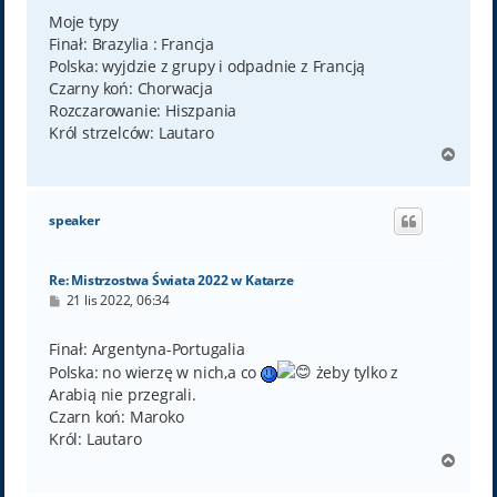
s
t
Moje typy
Finał: Brazylia : Francja
Polska: wyjdzie z grupy i odpadnie z Francją
Czarny koń: Chorwacja
Rozczarowanie: Hiszpania
Król strzelców: Lautaro
N
a
g
ó
speaker
r
ę
Re: Mistrzostwa Świata 2022 w Katarze
P
21 lis 2022, 06:34
o
s
t
Finał: Argentyna-Portugalia
Polska: no wierzę w nich,a co
żeby tylko z
Arabią nie przegrali.
Czarn koń: Maroko
Król: Lautaro
N
a