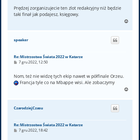
s
t
Prędzej zorganizujecie ten zlot redakcyjny niż będzie
taki finał jak podajesz, księgowy.
N
a
g
ó
speaker
r
ę
Re: Mistrzostwa Świata 2022 w Katarze
P
7 gru 2022, 12:50
o
s
t
Nom, też nie widzę tych ekip nawet w półfinale Orzeu.
Francja tyle co na Mbappe wisi. Ale zobaczymy
N
a
g
ó
CzarodziejCzasu
r
ę
Re: Mistrzostwa Świata 2022 w Katarze
P
7 gru 2022, 18:42
o
s