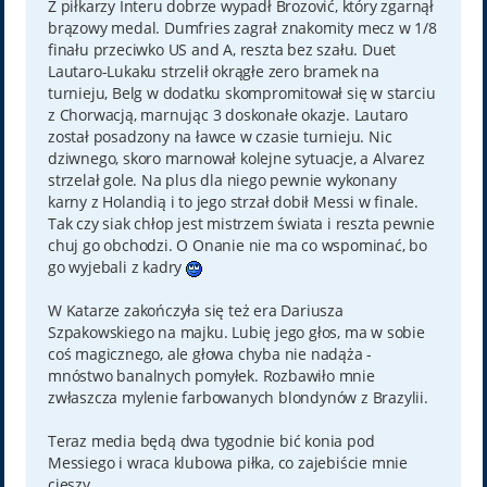
Z piłkarzy Interu dobrze wypadł Brozović, który zgarnął
brązowy medal. Dumfries zagrał znakomity mecz w 1/8
finału przeciwko US and A, reszta bez szału. Duet
Lautaro-Lukaku strzelił okrągłe zero bramek na
turnieju, Belg w dodatku skompromitował się w starciu
z Chorwacją, marnując 3 doskonałe okazje. Lautaro
został posadzony na ławce w czasie turnieju. Nic
dziwnego, skoro marnował kolejne sytuacje, a Alvarez
strzelał gole. Na plus dla niego pewnie wykonany
karny z Holandią i to jego strzał dobił Messi w finale.
Tak czy siak chłop jest mistrzem świata i reszta pewnie
chuj go obchodzi. O Onanie nie ma co wspominać, bo
go wyjebali z kadry
W Katarze zakończyła się też era Dariusza
Szpakowskiego na majku. Lubię jego głos, ma w sobie
coś magicznego, ale głowa chyba nie nadąża -
mnóstwo banalnych pomyłek. Rozbawiło mnie
zwłaszcza mylenie farbowanych blondynów z Brazylii.
Teraz media będą dwa tygodnie bić konia pod
Messiego i wraca klubowa piłka, co zajebiście mnie
cieszy.