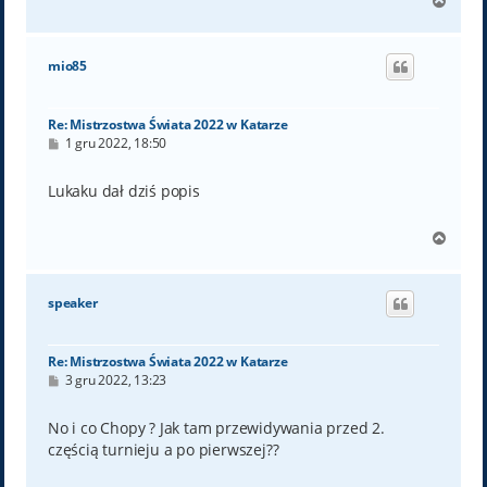
N
a
g
ó
mio85
r
ę
Re: Mistrzostwa Świata 2022 w Katarze
P
1 gru 2022, 18:50
o
s
t
Lukaku dał dziś popis
N
a
g
ó
speaker
r
ę
Re: Mistrzostwa Świata 2022 w Katarze
P
3 gru 2022, 13:23
o
s
t
No i co Chopy ? Jak tam przewidywania przed 2.
częścią turnieju a po pierwszej??