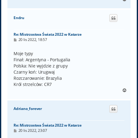
a
g
ó
Endru
r
ę
Re: Mistrzostwa Świata 2022 w Katarze
P
20 lis 2022, 18:57
o
s
t
Moje typy
Finał: Argentyna - Portugalia
Polska: Nie wyjdzie z grupy
Czarny koń: Urugwaj
Rozczarowanie: Brazylia
Król strzelców: CR7
N
a
g
ó
Adriano_forever
r
ę
Re: Mistrzostwa Świata 2022 w Katarze
P
20 lis 2022, 23:07
o