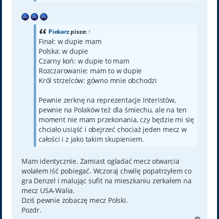
Piekarz
pisze:
↑
Finał: w dupie mam
Polska: w dupie
Czarny koń: w dupie to mam
Rozczarowanie: mam to w dupie
Król strzelców: gówno mnie obchodzi
Pewnie zerknę na reprezentacje Interistów,
pewnie na Polaków też dla śmiechu, ale na ten
moment nie mam przekonania, czy będzie mi się
chciało usiąść i obejrzeć chociaż jeden mecz w
całości i z jako takim skupieniem.
Mam identycznie. Zamiast ogladać mecz otwarcia
wolałem iść pobiegać. Wczoraj chwilę popatrzyłem co
gra Denzel i malując sufit na mieszkaniu zerkałem na
mecz USA-Walia.
Dziś pewnie zobaczę mecz Polski.
Pozdr.