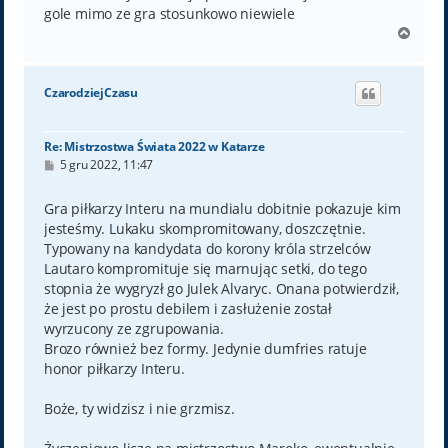
gole mimo ze gra stosunkowo niewiele
N
a
g
ó
CzarodziejCzasu
r
ę
Re: Mistrzostwa Świata 2022 w Katarze
P
5 gru 2022, 11:47
o
s
t
Gra piłkarzy Interu na mundialu dobitnie pokazuje kim
jesteśmy. Lukaku skompromitowany, doszczętnie.
Typowany na kandydata do korony króla strzelców
Lautaro kompromituje się marnując setki, do tego
stopnia że wygryzł go Julek Alvaryc. Onana potwierdził,
że jest po prostu debilem i zasłużenie został
wyrzucony ze zgrupowania.
Brozo również bez formy. Jedynie dumfries ratuje
honor piłkarzy Interu.
Boże, ty widzisz i nie grzmisz.