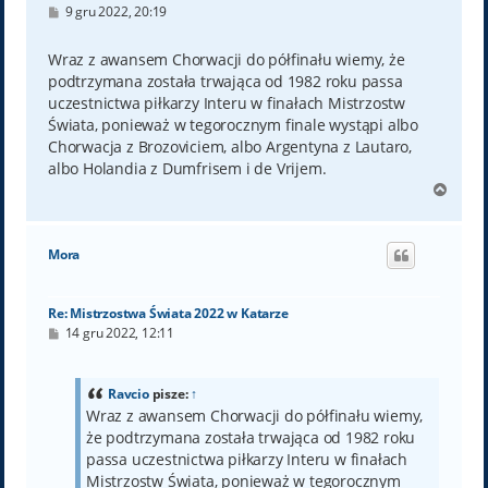
P
9 gru 2022, 20:19
o
s
t
Wraz z awansem Chorwacji do półfinału wiemy, że
podtrzymana została trwająca od 1982 roku passa
uczestnictwa piłkarzy Interu w finałach Mistrzostw
Świata, ponieważ w tegorocznym finale wystąpi albo
Chorwacja z Brozoviciem, albo Argentyna z Lautaro,
albo Holandia z Dumfrisem i de Vrijem.
N
a
g
ó
Mora
r
ę
Re: Mistrzostwa Świata 2022 w Katarze
P
14 gru 2022, 12:11
o
s
t
Ravcio
pisze:
↑
Wraz z awansem Chorwacji do półfinału wiemy,
że podtrzymana została trwająca od 1982 roku
passa uczestnictwa piłkarzy Interu w finałach
Mistrzostw Świata, ponieważ w tegorocznym