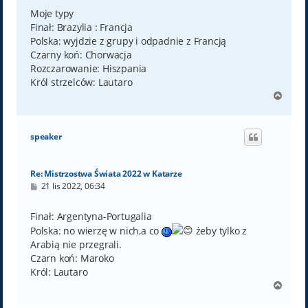
s
t
Moje typy
Finał: Brazylia : Francja
Polska: wyjdzie z grupy i odpadnie z Francją
Czarny koń: Chorwacja
Rozczarowanie: Hiszpania
Król strzelców: Lautaro
N
a
g
ó
speaker
r
ę
Re: Mistrzostwa Świata 2022 w Katarze
P
21 lis 2022, 06:34
o
s
t
Finał: Argentyna-Portugalia
Polska: no wierzę w nich,a co
żeby tylko z
Arabią nie przegrali.
Czarn koń: Maroko
Król: Lautaro
N
a