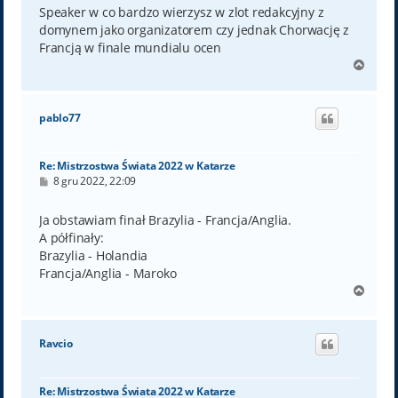
t
Speaker w co bardzo wierzysz w zlot redakcyjny z
domynem jako organizatorem czy jednak Chorwację z
Francją w finale mundialu ocen
N
a
g
ó
pablo77
r
ę
Re: Mistrzostwa Świata 2022 w Katarze
P
8 gru 2022, 22:09
o
s
t
Ja obstawiam finał Brazylia - Francja/Anglia.
A półfinały:
Brazylia - Holandia
Francja/Anglia - Maroko
N
a
g
ó
Ravcio
r
ę
Re: Mistrzostwa Świata 2022 w Katarze