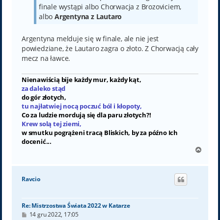
finale wystąpi albo Chorwacja z Brozoviciem,
albo
Argentyna z Lautaro
Argentyna melduje się w finale, ale nie jest
powiedziane, że Lautaro zagra o złoto. Z Chorwacją cały
mecz na ławce.
Nienawiścią bije każdy mur, każdy kąt,
za daleko stąd
do gór złotych,
tu najłatwiej nocą poczuć ból i kłopoty,
Co za ludzie mordują się dla paru złotych?!
Krew solą tej ziemi,
w smutku pogrążeni tracą Bliskich, by za późno Ich
docenić...
N
a
g
ó
Ravcio
r
ę
Re: Mistrzostwa Świata 2022 w Katarze
P
14 gru 2022, 17:05