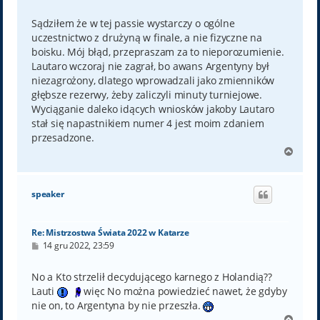
o
s
t
Sądziłem że w tej passie wystarczy o ogólne
uczestnictwo z drużyną w finale, a nie fizyczne na
boisku. Mój błąd, przepraszam za to nieporozumienie.
Lautaro wczoraj nie zagrał, bo awans Argentyny był
niezagrożony, dlatego wprowadzali jako zmienników
głębsze rezerwy, żeby zaliczyli minuty turniejowe.
Wyciąganie daleko idących wniosków jakoby Lautaro
stał się napastnikiem numer 4 jest moim zdaniem
przesadzone.
N
a
g
ó
speaker
r
ę
Re: Mistrzostwa Świata 2022 w Katarze
P
14 gru 2022, 23:59
o
s
t
No a Kto strzelił decydującego karnego z Holandią??
Lauti
więc No można powiedzieć nawet, że gdyby
nie on, to Argentyna by nie przeszła.
N