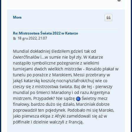
a
g
ó
Mora
r
ę
Re: Mistrzostwa Świata 2022 w Katarze
P
18 gru 2022, 21:07
o
s
t
Mundial dokładniej śledziłem gdzieś tak od
ćwierćfinałów i...w sumie nie był zły. W Katarze
nastąpiło symboliczne pożegnanie z wielkimi
turniejami dwóch wielkich mistrzów - Ronaldo płakał w
tunelu po porażce z Marokiem, Messi przebrany w
jakąś katarską koszulę nocną/szlafrok/chuj wie co
cieszy się z mistrzostwa świata. Baj de łej - pierwszy
mundial po śmierci Maradony i od razu Argentyna
mistrzem. Przypadek? Nie sądzę
Świetny mecz
finałowy, bardzo dużo się działo, Marciniak dobrze
poprowadził ten pojedynek. Podobało mi się Maroko,
jako pierwsza ekipa z Afryki zameldowali się aż w
półfinale i dzielnie walczyli z Francją.