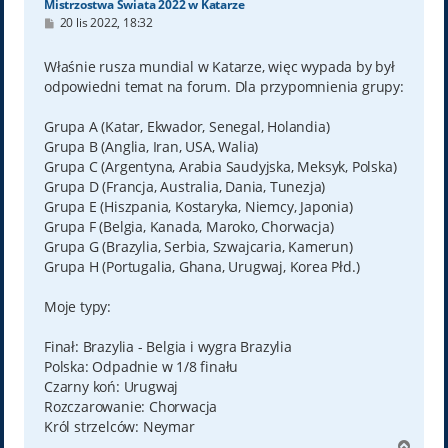
Mistrzostwa Świata 2022 w Katarze
P
20 lis 2022, 18:32
o
s
t
Właśnie rusza mundial w Katarze, więc wypada by był
odpowiedni temat na forum. Dla przypomnienia grupy:
Grupa A (Katar, Ekwador, Senegal, Holandia)
Grupa B (Anglia, Iran, USA, Walia)
Grupa C (Argentyna, Arabia Saudyjska, Meksyk, Polska)
Grupa D (Francja, Australia, Dania, Tunezja)
Grupa E (Hiszpania, Kostaryka, Niemcy, Japonia)
Grupa F (Belgia, Kanada, Maroko, Chorwacja)
Grupa G (Brazylia, Serbia, Szwajcaria, Kamerun)
Grupa H (Portugalia, Ghana, Urugwaj, Korea Płd.)
Moje typy:
Finał: Brazylia - Belgia i wygra Brazylia
Polska: Odpadnie w 1/8 finału
Czarny koń: Urugwaj
Rozczarowanie: Chorwacja
Król strzelców: Neymar
N