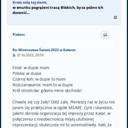
Krew solą tej ziemi,
w smutku pogrążeni tracą Bliskich, by za późno Ich
docenić...
N
a
g
ó
Piekarz
r
ę
Re: Mistrzostwa Świata 2022 w Katarze
P
21 lis 2022, 20:16
o
s
t
Finał: w dupie mam
Polska: w dupie
Czarny koń: w dupie to mam
Rozczarowanie: mam to w dupie
Król strzelców: gówno mnie obchodzi
Chwalę się czy żalę? Otóż żalę. Pierwszy raz w życiu nie
jaram się praktycznie w ogóle MŚ/ME. Cyrk i skandale,
jakimi obrosła organizacja tej imprezy przez Katar, w
połączeniu z nieobecnością mojej ulubionej
reprezentacji, skutecznie mi to uniemożliwiły. Fakt, że