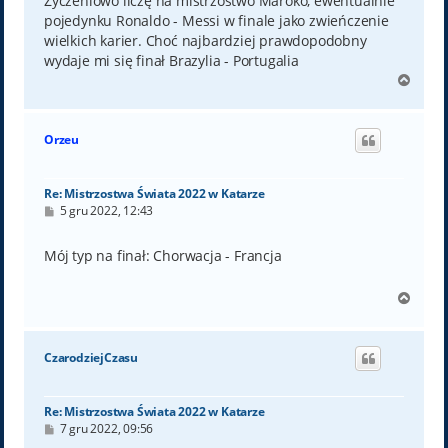
Życzeniowo liczę na mistrzostwo Maroko, ewentualnie
pojedynku Ronaldo - Messi w finale jako zwieńczenie
wielkich karier. Choć najbardziej prawdopodobny
wydaje mi się finał Brazylia - Portugalia
N
a
g
ó
Orzeu
r
ę
Re: Mistrzostwa Świata 2022 w Katarze
P
5 gru 2022, 12:43
o
s
t
Mój typ na finał: Chorwacja - Francja
N
a
g
ó
CzarodziejCzasu
r
ę
Re: Mistrzostwa Świata 2022 w Katarze
P
7 gru 2022, 09:56
o