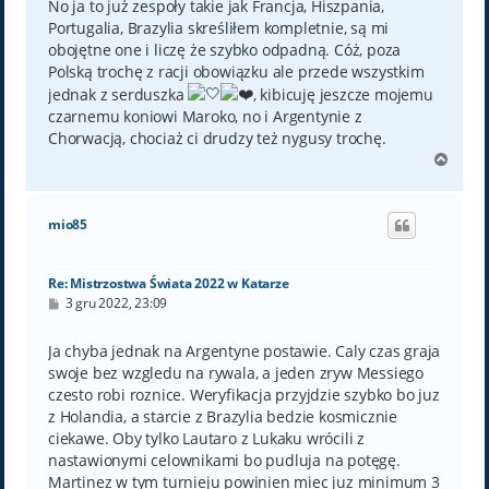
No ja to już zespoły takie jak Francja, Hiszpania,
Portugalia, Brazylia skreśliłem kompletnie, są mi
obojętne one i liczę że szybko odpadną. Cóż, poza
Polską trochę z racji obowiązku ale przede wszystkim
jednak z serduszka
, kibicuję jeszcze mojemu
czarnemu koniowi Maroko, no i Argentynie z
Chorwacją, chociaż ci drudzy też nygusy trochę.
N
a
g
ó
mio85
r
ę
Re: Mistrzostwa Świata 2022 w Katarze
P
3 gru 2022, 23:09
o
s
t
Ja chyba jednak na Argentyne postawie. Caly czas graja
swoje bez wzgledu na rywala, a jeden zryw Messiego
czesto robi roznice. Weryfikacja przyjdzie szybko bo juz
z Holandia, a starcie z Brazylia bedzie kosmicznie
ciekawe. Oby tylko Lautaro z Lukaku wrócili z
nastawionymi celownikami bo pudluja na potęgę.
Martinez w tym turnieju powinien miec juz minimum 3