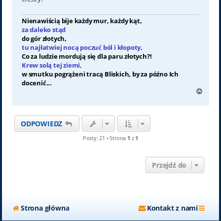
Nienawiścią bije każdy mur, każdy kąt,
za daleko stąd
do gór złotych,
tu najłatwiej nocą poczuć ból i kłopoty,
Co za ludzie mordują się dla paru złotych?!
Krew solą tej ziemi,
w smutku pogrążeni tracą Bliskich, by za późno Ich
docenić...
N
a
g
ó
ODPOWIEDZ
r
ę
Posty: 21 • Strona
1
z
1
Przejdź do
Strona główna
Kontakt z nami