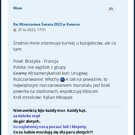
g
ó
Mora
r
ę
Re: Mistrzostwa Świata 2022 w Katarze
P
21 lis 2022, 17:51
o
s
t
Średnio mnie interesuje turniej u kozojebców, ale co
tam:
Finał: Brazylia - Francja
Polska: nie wyjdzie z grupy
Czarny
Afroamerykański koń: Urugwaj
Rozczarowanie: Włochy
A tak na poważnie, to
największym rozczarowaniem mundialu jest brak
piwerka na stadionach, współczuję kibicom
Król strzelców: Kylian Mbappe
Nienawiścią bije każdy mur, każdy kąt,
za daleko stąd
do gór złotych,
tu najłatwiej nocą poczuć ból i kłopoty,
Co za ludzie mordują się dla paru złotych?!