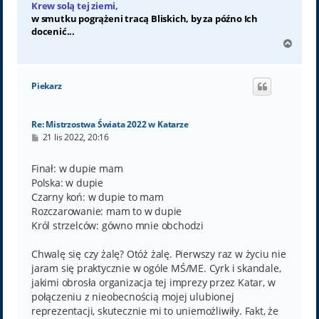
Krew solą tej ziemi,
w smutku pogrążeni tracą Bliskich, by za późno Ich
docenić...
N
a
g
ó
Piekarz
r
ę
Re: Mistrzostwa Świata 2022 w Katarze
P
21 lis 2022, 20:16
o
s
t
Finał: w dupie mam
Polska: w dupie
Czarny koń: w dupie to mam
Rozczarowanie: mam to w dupie
Król strzelców: gówno mnie obchodzi
Chwalę się czy żalę? Otóż żalę. Pierwszy raz w życiu nie
jaram się praktycznie w ogóle MŚ/ME. Cyrk i skandale,
jakimi obrosła organizacja tej imprezy przez Katar, w
połączeniu z nieobecnością mojej ulubionej
reprezentacji, skutecznie mi to uniemożliwiły. Fakt, że