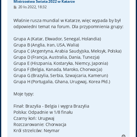
Mistrzostwa Świata 2022 w Katarze
P
20 lis 2022, 18:32
o
s
t
Właśnie rusza mundial w Katarze, więc wypada by był
odpowiedni temat na forum. Dla przypomnienia grupy:
Grupa A (Katar, Ekwador, Senegal, Holandia)
Grupa B (Anglia, Iran, USA, Walia)
Grupa C (Argentyna, Arabia Saudyjska, Meksyk, Polska)
Grupa D (Francja, Australia, Dania, Tunezja)
Grupa E (Hiszpania, Kostaryka, Niemcy, Japonia)
Grupa F (Belgia, Kanada, Maroko, Chorwacja)
Grupa G (Brazylia, Serbia, Szwajcaria, Kamerun)
Grupa H (Portugalia, Ghana, Urugwaj, Korea Płd.)
Moje typy:
Finał: Brazylia - Belgia i wygra Brazylia
Polska: Odpadnie w 1/8 finału
Czarny koń: Urugwaj
Rozczarowanie: Chorwacja
Król strzelców: Neymar
N