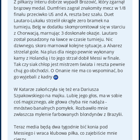
Z piłkarzy Interu dobrze wypadł Brozović, który zgarnął
brązowy medal. Dumfries zagrał znakomity mecz w 1/8
finału przeciwko US and A, reszta bez szału. Duet
Lautaro-Lukaku strzelił okrągłe zero bramek na
turnieju, Belg w dodatku skompromitował się w starciu
z Chorwacją, marnując 3 doskonałe okazje. Lautaro
został posadzony na ławce w czasie turnieju. Nic
dziwnego, skoro marnował kolejne sytuacje, a Alvarez
strzelał gole. Na plus dla niego pewnie wykonany
karny z Holandią i to jego strzał dobił Messi w finale.
Tak czy siak chłop jest mistrzem świata i reszta pewnie
chuj go obchodzi. O Onanie nie ma co wspominać, bo
go wyjebali z kadry
W Katarze zakończyła się też era Dariusza
Szpakowskiego na majku. Lubię jego głos, ma w sobie
coś magicznego, ale głowa chyba nie nadąża -
mnóstwo banalnych pomyłek. Rozbawiło mnie
zwłaszcza mylenie farbowanych blondynów z Brazylii.
Teraz media będą dwa tygodnie bić konia pod
Messiego i wraca klubowa piłka, co zajebiście mnie
cieszy.