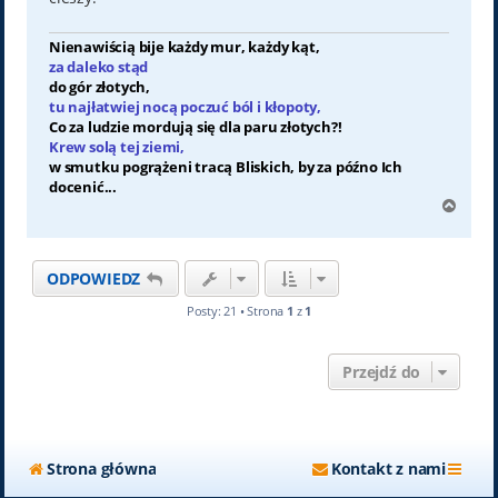
Nienawiścią bije każdy mur, każdy kąt,
za daleko stąd
do gór złotych,
tu najłatwiej nocą poczuć ból i kłopoty,
Co za ludzie mordują się dla paru złotych?!
Krew solą tej ziemi,
w smutku pogrążeni tracą Bliskich, by za późno Ich
docenić...
N
a
g
ó
ODPOWIEDZ
r
ę
Posty: 21 • Strona
1
z
1
Przejdź do
Strona główna
Kontakt z nami