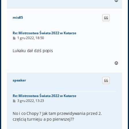
N
a
g
ó
mio85
r
ę
Re: Mistrzostwa Świata 2022 w Katarze
P
1 gru 2022, 18:50
o
s
t
Lukaku dał dziś popis
N
a
g
ó
speaker
r
ę
Re: Mistrzostwa Świata 2022 w Katarze
P
3 gru 2022, 13:23
o
s
t
No i co Chopy ? Jak tam przewidywania przed 2.
częścią turnieju a po pierwszej??