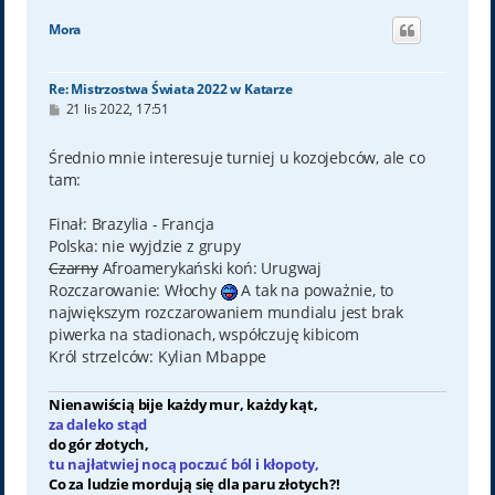
g
ó
Mora
r
ę
Re: Mistrzostwa Świata 2022 w Katarze
P
21 lis 2022, 17:51
o
s
t
Średnio mnie interesuje turniej u kozojebców, ale co
tam:
Finał: Brazylia - Francja
Polska: nie wyjdzie z grupy
Czarny
Afroamerykański koń: Urugwaj
Rozczarowanie: Włochy
A tak na poważnie, to
największym rozczarowaniem mundialu jest brak
piwerka na stadionach, współczuję kibicom
Król strzelców: Kylian Mbappe
Nienawiścią bije każdy mur, każdy kąt,
za daleko stąd
do gór złotych,
tu najłatwiej nocą poczuć ból i kłopoty,
Co za ludzie mordują się dla paru złotych?!