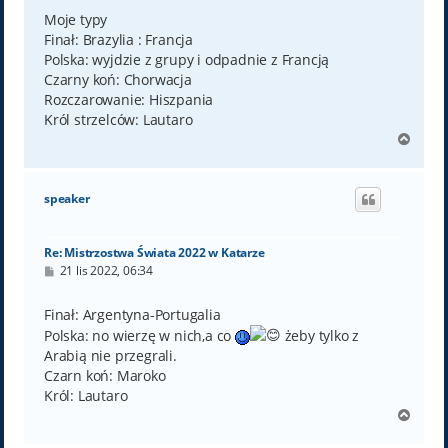
s
t
Moje typy
Finał: Brazylia : Francja
Polska: wyjdzie z grupy i odpadnie z Francją
Czarny koń: Chorwacja
Rozczarowanie: Hiszpania
Król strzelców: Lautaro
N
a
g
ó
speaker
r
ę
Re: Mistrzostwa Świata 2022 w Katarze
P
21 lis 2022, 06:34
o
s
t
Finał: Argentyna-Portugalia
Polska: no wierzę w nich,a co
żeby tylko z
Arabią nie przegrali.
Czarn koń: Maroko
Król: Lautaro
N
a