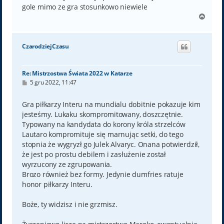
gole mimo ze gra stosunkowo niewiele
N
a
g
ó
CzarodziejCzasu
r
ę
Re: Mistrzostwa Świata 2022 w Katarze
P
5 gru 2022, 11:47
o
s
t
Gra piłkarzy Interu na mundialu dobitnie pokazuje kim
jesteśmy. Lukaku skompromitowany, doszczętnie.
Typowany na kandydata do korony króla strzelców
Lautaro kompromituje się marnując setki, do tego
stopnia że wygryzł go Julek Alvaryc. Onana potwierdził,
że jest po prostu debilem i zasłużenie został
wyrzucony ze zgrupowania.
Brozo również bez formy. Jedynie dumfries ratuje
honor piłkarzy Interu.
Boże, ty widzisz i nie grzmisz.