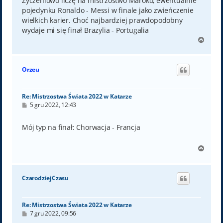
Życzeniowo liczę na mistrzostwo Maroko, ewentualnie
pojedynku Ronaldo - Messi w finale jako zwieńczenie
wielkich karier. Choć najbardziej prawdopodobny
wydaje mi się finał Brazylia - Portugalia
N
a
g
ó
Orzeu
r
ę
Re: Mistrzostwa Świata 2022 w Katarze
P
5 gru 2022, 12:43
o
s
t
Mój typ na finał: Chorwacja - Francja
N
a
g
ó
CzarodziejCzasu
r
ę
Re: Mistrzostwa Świata 2022 w Katarze
P
7 gru 2022, 09:56
o