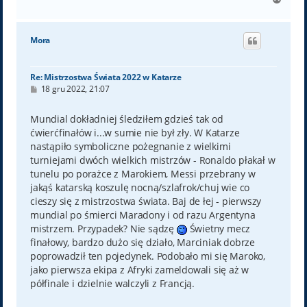
a
g
ó
Mora
r
ę
Re: Mistrzostwa Świata 2022 w Katarze
P
18 gru 2022, 21:07
o
s
t
Mundial dokładniej śledziłem gdzieś tak od
ćwierćfinałów i...w sumie nie był zły. W Katarze
nastąpiło symboliczne pożegnanie z wielkimi
turniejami dwóch wielkich mistrzów - Ronaldo płakał w
tunelu po porażce z Marokiem, Messi przebrany w
jakąś katarską koszulę nocną/szlafrok/chuj wie co
cieszy się z mistrzostwa świata. Baj de łej - pierwszy
mundial po śmierci Maradony i od razu Argentyna
mistrzem. Przypadek? Nie sądzę
Świetny mecz
finałowy, bardzo dużo się działo, Marciniak dobrze
poprowadził ten pojedynek. Podobało mi się Maroko,
jako pierwsza ekipa z Afryki zameldowali się aż w
półfinale i dzielnie walczyli z Francją.