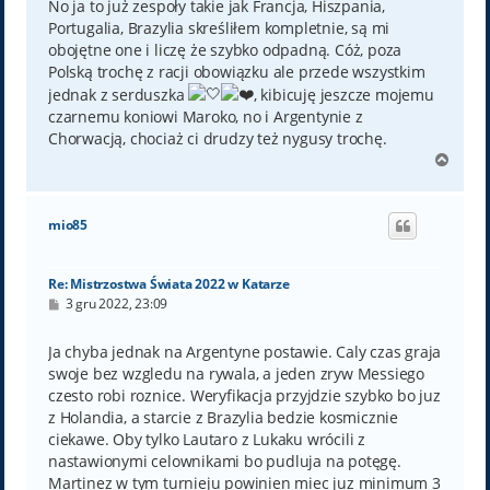
No ja to już zespoły takie jak Francja, Hiszpania,
Portugalia, Brazylia skreśliłem kompletnie, są mi
obojętne one i liczę że szybko odpadną. Cóż, poza
Polską trochę z racji obowiązku ale przede wszystkim
jednak z serduszka
, kibicuję jeszcze mojemu
czarnemu koniowi Maroko, no i Argentynie z
Chorwacją, chociaż ci drudzy też nygusy trochę.
N
a
g
ó
mio85
r
ę
Re: Mistrzostwa Świata 2022 w Katarze
P
3 gru 2022, 23:09
o
s
t
Ja chyba jednak na Argentyne postawie. Caly czas graja
swoje bez wzgledu na rywala, a jeden zryw Messiego
czesto robi roznice. Weryfikacja przyjdzie szybko bo juz
z Holandia, a starcie z Brazylia bedzie kosmicznie
ciekawe. Oby tylko Lautaro z Lukaku wrócili z
nastawionymi celownikami bo pudluja na potęgę.
Martinez w tym turnieju powinien miec juz minimum 3