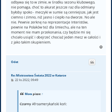
odbywa się to w zimie, w środku sezonu klubowego,
nie pomaga, choć to akurat jeszcze raz dla odmiany
byłoby spoko - meczyki w sumie są cenniejsze, jak jest
ciemno i zimno, niż jasno i ciepło na dworze. No ale
nie. Pewnie zerknę na reprezentacje Interistów,
pewnie na Polaków też dla śmiechu, ale na ten
moment nie mam przekonania, czy będzie mi się
chciało usiąść i obejrzeć chociaż jeden mecz w całości i
z jako takim skupieniem.
N
a
g
ó
Odet
r
ę
Re: Mistrzostwa Świata 2022 w Katarze
P
22 lis 2022, 09:49
o
s
t
Mora
pisze:
↑
Czarny
Afroamerykański koń: