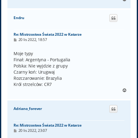
a
g
ó
Endru
r
ę
Re: Mistrzostwa Świata 2022 w Katarze
P
20 lis 2022, 18:57
o
s
t
Moje typy
Finał: Argentyna - Portugalia
Polska: Nie wyjdzie z grupy
Czarny koń: Urugwaj
Rozczarowanie: Brazylia
Król strzelców: CR7
N
a
g
ó
Adriano_forever
r
ę
Re: Mistrzostwa Świata 2022 w Katarze
P
20 lis 2022, 23:07
o