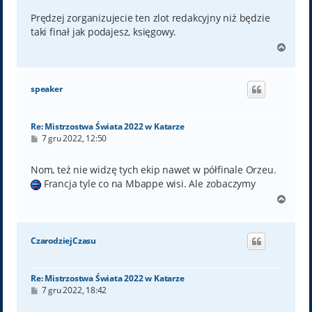
s
t
Prędzej zorganizujecie ten zlot redakcyjny niż będzie
taki finał jak podajesz, księgowy.
N
a
g
ó
speaker
r
ę
Re: Mistrzostwa Świata 2022 w Katarze
P
7 gru 2022, 12:50
o
s
t
Nom, też nie widzę tych ekip nawet w półfinale Orzeu.
Francja tyle co na Mbappe wisi. Ale zobaczymy
N
a
g
ó
CzarodziejCzasu
r
ę
Re: Mistrzostwa Świata 2022 w Katarze
P
7 gru 2022, 18:42
o
s