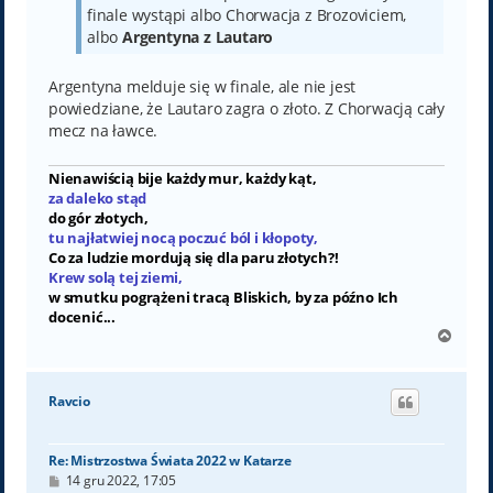
finale wystąpi albo Chorwacja z Brozoviciem,
albo
Argentyna z Lautaro
Argentyna melduje się w finale, ale nie jest
powiedziane, że Lautaro zagra o złoto. Z Chorwacją cały
mecz na ławce.
Nienawiścią bije każdy mur, każdy kąt,
za daleko stąd
do gór złotych,
tu najłatwiej nocą poczuć ból i kłopoty,
Co za ludzie mordują się dla paru złotych?!
Krew solą tej ziemi,
w smutku pogrążeni tracą Bliskich, by za późno Ich
docenić...
N
a
g
ó
Ravcio
r
ę
Re: Mistrzostwa Świata 2022 w Katarze
P
14 gru 2022, 17:05