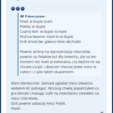
Piekarz
pisze:
↑
Finał: w dupie mam
Polska: w dupie
Czarny koń: w dupie to mam
Rozczarowanie: mam to w dupie
Król strzelców: gówno mnie obchodzi
Pewnie zerknę na reprezentacje Interistów,
pewnie na Polaków też dla śmiechu, ale na ten
moment nie mam przekonania, czy będzie mi się
chciało usiąść i obejrzeć chociaż jeden mecz w
całości i z jako takim skupieniem.
Mam identycznie. Zamiast ogladać mecz otwarcia
wolałem iść pobiegać. Wczoraj chwilę popatrzyłem co
gra Denzel i malując sufit na mieszkaniu zerkałem na
mecz USA-Walia.
Dziś pewnie zobaczę mecz Polski.
Pozdr.