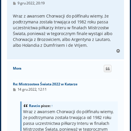
P
9 gru 2022, 20:19
o
s
t
Wraz z awansem Chorwacji do półfinału wiemy, że
podtrzymana została trwająca od 1982 roku passa
uczestnictwa piłkarzy Interu w finałach Mistrzostw
Świata, ponieważ w tegorocznym finale wystąpi albo
Chorwacja z Brozoviciem, albo Argentyna z Lautaro,
albo Holandia z Dumfrisem i de Vrijem.
N
a
g
ó
Mora
r
ę
Re: Mistrzostwa Świata 2022 w Katarze
P
14 gru 2022, 12:11
o
s
t
Ravcio
pisze:
↑
Wraz z awansem Chorwacji do półfinału wiemy,
że podtrzymana została trwająca od 1982 roku
passa uczestnictwa piłkarzy Interu w finałach
Mistrzostw Świata, ponieważ w tegorocznym