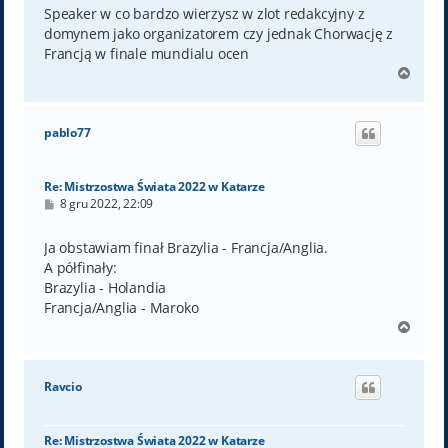
t
Speaker w co bardzo wierzysz w zlot redakcyjny z
domynem jako organizatorem czy jednak Chorwację z
Francją w finale mundialu ocen
N
a
g
ó
pablo77
r
ę
Re: Mistrzostwa Świata 2022 w Katarze
P
8 gru 2022, 22:09
o
s
t
Ja obstawiam finał Brazylia - Francja/Anglia.
A półfinały:
Brazylia - Holandia
Francja/Anglia - Maroko
N
a
g
ó
Ravcio
r
ę
Re: Mistrzostwa Świata 2022 w Katarze