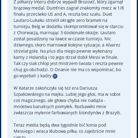
Z piłkarzy Interu dobrze wypadł Brozović, który zgarnął
brązowy medal. Dumfries zagrał znakomity mecz w 1/8
finału przeciwko US and A, reszta bez szału. Duet
Lautaro-Lukaku strzelił okrągłe zero bramek na
turnieju, Belg w dodatku skompromitował się w starciu
z Chorwacją, marnując 3 doskonałe okazje. Lautaro
został posadzony na ławce w czasie turnieju. Nic
dziwnego, skoro marnował kolejne sytuacje, a Alvarez
strzelał gole. Na plus dla niego pewnie wykonany
karny z Holandią i to jego strzał dobił Messi w finale.
Tak czy siak chłop jest mistrzem świata i reszta pewnie
chuj go obchodzi. O Onanie nie ma co wspominać, bo
go wyjebali z kadry
W Katarze zakończyła się też era Dariusza
Szpakowskiego na majku. Lubię jego głos, ma w sobie
coś magicznego, ale głowa chyba nie nadąża -
mnóstwo banalnych pomyłek. Rozbawiło mnie
zwłaszcza mylenie farbowanych blondynów z Brazylii.
Teraz media będą dwa tygodnie bić konia pod
Messiego i wraca klubowa piłka, co zajebiście mnie
cieszy.