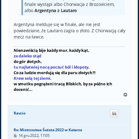
finale wystąpi albo Chorwacja z Brozoviciem,
albo
Argentyna z Lautaro
Argentyna melduje się w finale, ale nie jest
powiedziane, że Lautaro zagra o złoto. Z Chorwacją cały
mecz na ławce.
Nienawiścią bije każdy mur, każdy kąt,
za daleko stąd
do gór złotych,
tu najłatwiej nocą poczuć ból i kłopoty,
Co za ludzie mordują się dla paru złotych?!
Krew solą tej ziemi,
w smutku pogrążeni tracą Bliskich, by za późno Ich
docenić...
N
a
g
ó
Ravcio
r
ę
Re: Mistrzostwa Świata 2022 w Katarze
P
14 gru 2022, 17:05