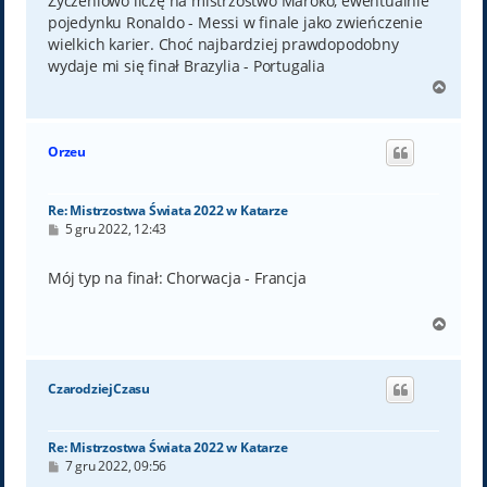
Życzeniowo liczę na mistrzostwo Maroko, ewentualnie
pojedynku Ronaldo - Messi w finale jako zwieńczenie
wielkich karier. Choć najbardziej prawdopodobny
wydaje mi się finał Brazylia - Portugalia
N
a
g
ó
Orzeu
r
ę
Re: Mistrzostwa Świata 2022 w Katarze
P
5 gru 2022, 12:43
o
s
t
Mój typ na finał: Chorwacja - Francja
N
a
g
ó
CzarodziejCzasu
r
ę
Re: Mistrzostwa Świata 2022 w Katarze
P
7 gru 2022, 09:56
o