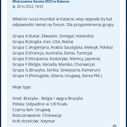
Mistrzostwa Świata 2022 w Katarze
P
20 lis 2022, 18:32
o
s
t
Właśnie rusza mundial w Katarze, więc wypada by był
odpowiedni temat na forum. Dla przypomnienia grupy:
Grupa A (Katar, Ekwador, Senegal, Holandia)
Grupa B (Anglia, Iran, USA, Walia)
Grupa C (Argentyna, Arabia Saudyjska, Meksyk, Polska)
Grupa D (Francja, Australia, Dania, Tunezja)
Grupa E (Hiszpania, Kostaryka, Niemcy, Japonia)
Grupa F (Belgia, Kanada, Maroko, Chorwacja)
Grupa G (Brazylia, Serbia, Szwajcaria, Kamerun)
Grupa H (Portugalia, Ghana, Urugwaj, Korea Płd.)
Moje typy:
Finał: Brazylia - Belgia i wygra Brazylia
Polska: Odpadnie w 1/8 finału
Czarny koń: Urugwaj
Rozczarowanie: Chorwacja
Król strzelców: Neymar
N