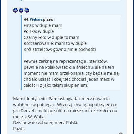
Piekarz
pisze:
↑
Finał: w dupie mam
Polska: w dupie
Czarny koń: w dupie to mam
Rozczarowanie: mam to w dupie
Król strzelców: gówno mnie obchodzi
Pewnie zerknę na reprezentacje Interistów,
pewnie na Polaków też dla śmiechu, ale na ten
moment nie mam przekonania, czy będzie mi się
chciało usiąść i obejrzeć chociaż jeden mecz w
całości i z jako takim skupieniem.
Mam identycznie. Zamiast ogladać mecz otwarcia
wolałem iść pobiegać. Wczoraj chwilę popatrzyłem co
gra Denzel i malując sufit na mieszkaniu zerkałem na
mecz USA-Walia.
Dziś pewnie zobaczę mecz Polski.
Pozdr.