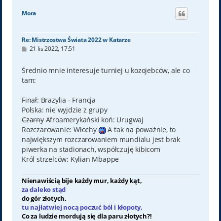
g
ó
Mora
r
ę
Re: Mistrzostwa Świata 2022 w Katarze
P
21 lis 2022, 17:51
o
s
t
Średnio mnie interesuje turniej u kozojebców, ale co
tam:
Finał: Brazylia - Francja
Polska: nie wyjdzie z grupy
Czarny
Afroamerykański koń: Urugwaj
Rozczarowanie: Włochy
A tak na poważnie, to
największym rozczarowaniem mundialu jest brak
piwerka na stadionach, współczuję kibicom
Król strzelców: Kylian Mbappe
Nienawiścią bije każdy mur, każdy kąt,
za daleko stąd
do gór złotych,
tu najłatwiej nocą poczuć ból i kłopoty,
Co za ludzie mordują się dla paru złotych?!