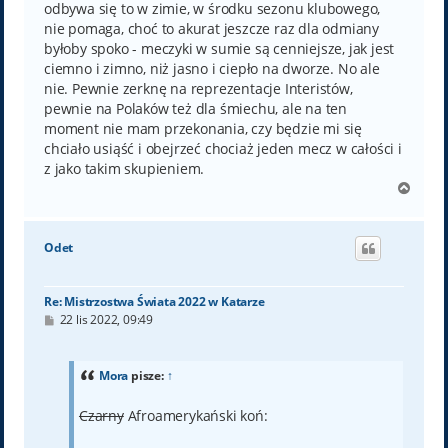
odbywa się to w zimie, w środku sezonu klubowego,
nie pomaga, choć to akurat jeszcze raz dla odmiany
byłoby spoko - meczyki w sumie są cenniejsze, jak jest
ciemno i zimno, niż jasno i ciepło na dworze. No ale
nie. Pewnie zerknę na reprezentacje Interistów,
pewnie na Polaków też dla śmiechu, ale na ten
moment nie mam przekonania, czy będzie mi się
chciało usiąść i obejrzeć chociaż jeden mecz w całości i
z jako takim skupieniem.
N
a
g
ó
Odet
r
ę
Re: Mistrzostwa Świata 2022 w Katarze
P
22 lis 2022, 09:49
o
s
t
Mora
pisze:
↑
Czarny
Afroamerykański koń: