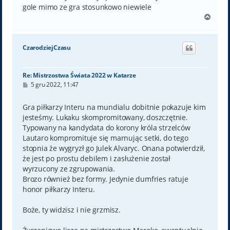
gole mimo ze gra stosunkowo niewiele
N
a
g
ó
CzarodziejCzasu
r
ę
Re: Mistrzostwa Świata 2022 w Katarze
P
5 gru 2022, 11:47
o
s
t
Gra piłkarzy Interu na mundialu dobitnie pokazuje kim
jesteśmy. Lukaku skompromitowany, doszczętnie.
Typowany na kandydata do korony króla strzelców
Lautaro kompromituje się marnując setki, do tego
stopnia że wygryzł go Julek Alvaryc. Onana potwierdził,
że jest po prostu debilem i zasłużenie został
wyrzucony ze zgrupowania.
Brozo również bez formy. Jedynie dumfries ratuje
honor piłkarzy Interu.
Boże, ty widzisz i nie grzmisz.