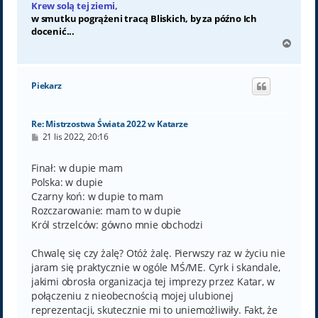
Krew solą tej ziemi,
w smutku pogrążeni tracą Bliskich, by za późno Ich
docenić...
N
a
g
ó
Piekarz
r
ę
Re: Mistrzostwa Świata 2022 w Katarze
P
21 lis 2022, 20:16
o
s
t
Finał: w dupie mam
Polska: w dupie
Czarny koń: w dupie to mam
Rozczarowanie: mam to w dupie
Król strzelców: gówno mnie obchodzi
Chwalę się czy żalę? Otóż żalę. Pierwszy raz w życiu nie
jaram się praktycznie w ogóle MŚ/ME. Cyrk i skandale,
jakimi obrosła organizacja tej imprezy przez Katar, w
połączeniu z nieobecnością mojej ulubionej
reprezentacji, skutecznie mi to uniemożliwiły. Fakt, że