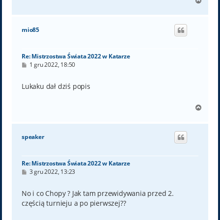
N
a
g
ó
mio85
r
ę
Re: Mistrzostwa Świata 2022 w Katarze
P
1 gru 2022, 18:50
o
s
t
Lukaku dał dziś popis
N
a
g
ó
speaker
r
ę
Re: Mistrzostwa Świata 2022 w Katarze
P
3 gru 2022, 13:23
o
s
t
No i co Chopy ? Jak tam przewidywania przed 2.
częścią turnieju a po pierwszej??