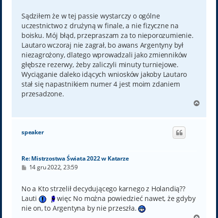
o
s
t
Sądziłem że w tej passie wystarczy o ogólne
uczestnictwo z drużyną w finale, a nie fizyczne na
boisku. Mój błąd, przepraszam za to nieporozumienie.
Lautaro wczoraj nie zagrał, bo awans Argentyny był
niezagrożony, dlatego wprowadzali jako zmienników
głębsze rezerwy, żeby zaliczyli minuty turniejowe.
Wyciąganie daleko idących wniosków jakoby Lautaro
stał się napastnikiem numer 4 jest moim zdaniem
przesadzone.
N
a
g
ó
speaker
r
ę
Re: Mistrzostwa Świata 2022 w Katarze
P
14 gru 2022, 23:59
o
s
t
No a Kto strzelił decydującego karnego z Holandią??
Lauti
więc No można powiedzieć nawet, że gdyby
nie on, to Argentyna by nie przeszła.
N