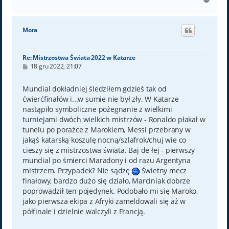
a
g
ó
Mora
r
ę
Re: Mistrzostwa Świata 2022 w Katarze
P
18 gru 2022, 21:07
o
s
t
Mundial dokładniej śledziłem gdzieś tak od
ćwierćfinałów i...w sumie nie był zły. W Katarze
nastąpiło symboliczne pożegnanie z wielkimi
turniejami dwóch wielkich mistrzów - Ronaldo płakał w
tunelu po porażce z Marokiem, Messi przebrany w
jakąś katarską koszulę nocną/szlafrok/chuj wie co
cieszy się z mistrzostwa świata. Baj de łej - pierwszy
mundial po śmierci Maradony i od razu Argentyna
mistrzem. Przypadek? Nie sądzę
Świetny mecz
finałowy, bardzo dużo się działo, Marciniak dobrze
poprowadził ten pojedynek. Podobało mi się Maroko,
jako pierwsza ekipa z Afryki zameldowali się aż w
półfinale i dzielnie walczyli z Francją.