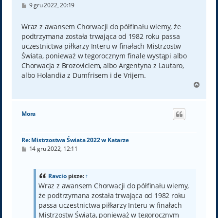
P
9 gru 2022, 20:19
o
s
t
Wraz z awansem Chorwacji do półfinału wiemy, że
podtrzymana została trwająca od 1982 roku passa
uczestnictwa piłkarzy Interu w finałach Mistrzostw
Świata, ponieważ w tegorocznym finale wystąpi albo
Chorwacja z Brozoviciem, albo Argentyna z Lautaro,
albo Holandia z Dumfrisem i de Vrijem.
N
a
g
ó
Mora
r
ę
Re: Mistrzostwa Świata 2022 w Katarze
P
14 gru 2022, 12:11
o
s
t
Ravcio
pisze:
↑
Wraz z awansem Chorwacji do półfinału wiemy,
że podtrzymana została trwająca od 1982 roku
passa uczestnictwa piłkarzy Interu w finałach
Mistrzostw Świata, ponieważ w tegorocznym