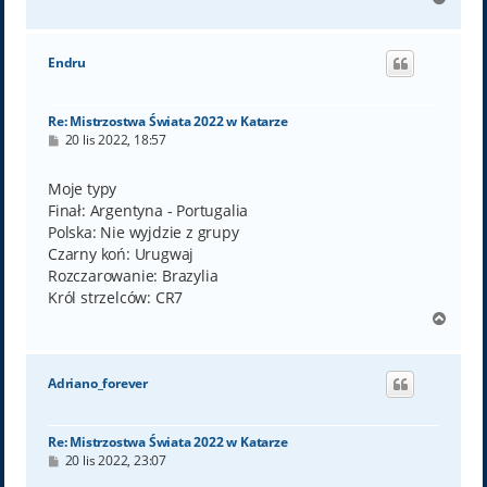
a
g
ó
Endru
r
ę
Re: Mistrzostwa Świata 2022 w Katarze
P
20 lis 2022, 18:57
o
s
t
Moje typy
Finał: Argentyna - Portugalia
Polska: Nie wyjdzie z grupy
Czarny koń: Urugwaj
Rozczarowanie: Brazylia
Król strzelców: CR7
N
a
g
ó
Adriano_forever
r
ę
Re: Mistrzostwa Świata 2022 w Katarze
P
20 lis 2022, 23:07
o