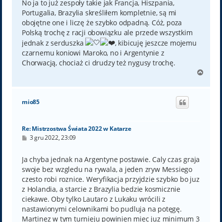
No ja to już zespoły takie jak Francja, Hiszpania,
Portugalia, Brazylia skreśliłem kompletnie, są mi
obojętne one i liczę że szybko odpadną. Cóż, poza
Polską trochę z racji obowiązku ale przede wszystkim
jednak z serduszka
, kibicuję jeszcze mojemu
czarnemu koniowi Maroko, no i Argentynie z
Chorwacją, chociaż ci drudzy też nygusy trochę.
N
a
g
ó
mio85
r
ę
Re: Mistrzostwa Świata 2022 w Katarze
P
3 gru 2022, 23:09
o
s
t
Ja chyba jednak na Argentyne postawie. Caly czas graja
swoje bez wzgledu na rywala, a jeden zryw Messiego
czesto robi roznice. Weryfikacja przyjdzie szybko bo juz
z Holandia, a starcie z Brazylia bedzie kosmicznie
ciekawe. Oby tylko Lautaro z Lukaku wrócili z
nastawionymi celownikami bo pudluja na potęgę.
Martinez w tym turnieju powinien miec juz minimum 3