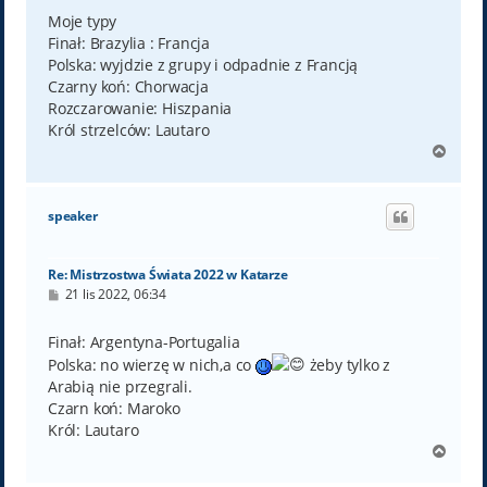
s
t
Moje typy
Finał: Brazylia : Francja
Polska: wyjdzie z grupy i odpadnie z Francją
Czarny koń: Chorwacja
Rozczarowanie: Hiszpania
Król strzelców: Lautaro
N
a
g
ó
speaker
r
ę
Re: Mistrzostwa Świata 2022 w Katarze
P
21 lis 2022, 06:34
o
s
t
Finał: Argentyna-Portugalia
Polska: no wierzę w nich,a co
żeby tylko z
Arabią nie przegrali.
Czarn koń: Maroko
Król: Lautaro
N
a