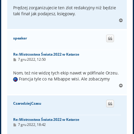
s
t
Prędzej zorganizujecie ten zlot redakcyjny niż będzie
taki finał jak podajesz, księgowy.
N
a
g
ó
speaker
r
ę
Re: Mistrzostwa Świata 2022 w Katarze
P
7 gru 2022, 12:50
o
s
t
Nom, też nie widzę tych ekip nawet w półfinale Orzeu.
Francja tyle co na Mbappe wisi. Ale zobaczymy
N
a
g
ó
CzarodziejCzasu
r
ę
Re: Mistrzostwa Świata 2022 w Katarze
P
7 gru 2022, 18:42
o
s