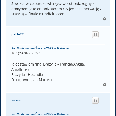
t
Speaker w co bardzo wierzysz w zlot redakcyjny z
domynem jako organizatorem czy jednak Chorwację z
Francją w finale mundialu ocen
N
a
g
ó
pablo77
r
ę
Re: Mistrzostwa Świata 2022 w Katarze
P
8 gru 2022, 22:09
o
s
t
Ja obstawiam finał Brazylia - Francja/Anglia.
A półfinały:
Brazylia - Holandia
Francja/Anglia - Maroko
N
a
g
ó
Ravcio
r
ę
Re: Mistrzostwa Świata 2022 w Katarze