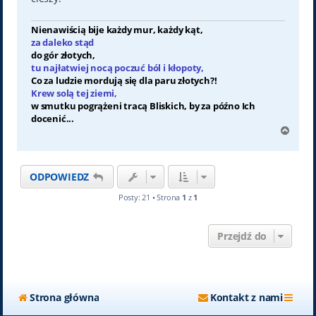
Nienawiścią bije każdy mur, każdy kąt,
za daleko stąd
do gór złotych,
tu najłatwiej nocą poczuć ból i kłopoty,
Co za ludzie mordują się dla paru złotych?!
Krew solą tej ziemi,
w smutku pogrążeni tracą Bliskich, by za późno Ich
docenić...
N
a
g
ó
ODPOWIEDZ
r
ę
Posty: 21 • Strona
1
z
1
Przejdź do
Strona główna
Kontakt z nami