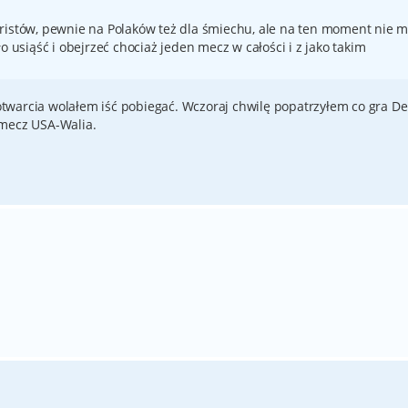
eristów, pewnie na Polaków też dla śmiechu, ale na ten moment nie
o usiąść i obejrzeć chociaż jeden mecz w całości i z jako takim
warcia wolałem iść pobiegać. Wczoraj chwilę popatrzyłem co gra De
 mecz USA-Walia.