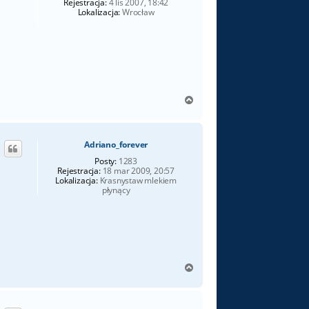
Rejestracja:
4 lis 2007, 18:42
Lokalizacja:
Wrocław
N
a
g
ó
Adriano_forever
r
ę
Posty:
1283
Rejestracja:
18 mar 2009, 20:57
Lokalizacja:
Krasnystaw mlekiem
płynący
N
a
g
ó