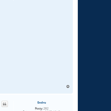
N
a
g
ó
Endru
r
ę
Posty:
282