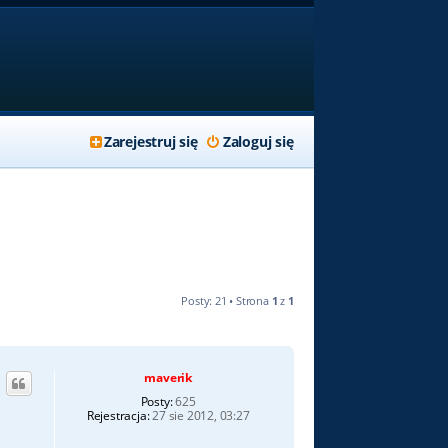
Zarejestruj się
Zaloguj się
Posty: 21 • Strona
1
z
1
maverik
Posty:
625
Rejestracja:
27 sie 2012, 03:27