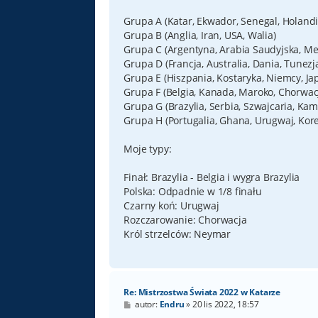
Grupa A (Katar, Ekwador, Senegal, Holandi
Grupa B (Anglia, Iran, USA, Walia)
Grupa C (Argentyna, Arabia Saudyjska, Mek
Grupa D (Francja, Australia, Dania, Tunezj
Grupa E (Hiszpania, Kostaryka, Niemcy, Ja
Grupa F (Belgia, Kanada, Maroko, Chorwac
Grupa G (Brazylia, Serbia, Szwajcaria, Ka
Grupa H (Portugalia, Ghana, Urugwaj, Kore
Moje typy:
Finał: Brazylia - Belgia i wygra Brazylia
Polska: Odpadnie w 1/8 finału
Czarny koń: Urugwaj
Rozczarowanie: Chorwacja
Król strzelców: Neymar
Re: Mistrzostwa Świata 2022 w Katarze
P
autor:
Endru
»
20 lis 2022, 18:57
o