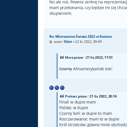
No ale nie. Pewnie zerknę na reprezentac
mam przekonania, czy będzie mi się chciało
skupieniem.
Re: Mistrzostwa Świata 2022 w Katarze
P
autor:
Odet
»
22 lis 2022, 09:49
o
s
t
Mora
pisze:
↑
21 lis 2022, 17:51
Czarny
Afroamerykański koń:
Piekarz
pisze:
↑
21 lis 2022, 20:16
Finał: w dupie mam
Polska: w dupie
Czarny koń: w dupie to mam
Rozczarowanie: mam to w dupie
Król strzelców: gówno mnie obchodz