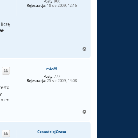
Posty:
966
Rejestracja:
18 sie 2009, 12:16
 liczę
,
N
a
g
ó
mio85
r
ę
Posty:
777
Rejestracja:
25 sie 2009, 14:08
zesto
y
inien
N
a
g
ó
CzarodziejCzasu
r
ę