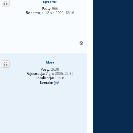
speaker
r
ę
Posty:
966
Rejestracja:
18 sie 2009, 12:16
N
a
g
ó
Mora
r
ę
Posty:
2638
Rejestracja:
7 gru 2006, 22:35
Lokalizacja:
Lublin
S
Kontakt:
k
o
n
t
a
k
t
u
j
s
i
ę