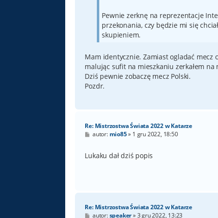
Pewnie zerknę na reprezentacje Int
przekonania, czy będzie mi się chciał
skupieniem.
Mam identycznie. Zamiast ogladać mecz ot
malując sufit na mieszkaniu zerkałem na
Dziś pewnie zobaczę mecz Polski.
Pozdr.
Re: Mistrzostwa Świata 2022 w Katarze
P
autor:
mio85
»
1 gru 2022, 18:50
o
s
t
Lukaku dał dziś popis
Re: Mistrzostwa Świata 2022 w Katarze
P
autor:
speaker
»
3 gru 2022, 13:23