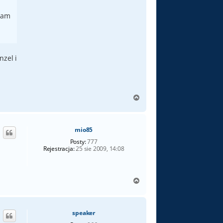
 mam
nzel i
N
a
g
ó
mio85
r
ę
Posty:
777
Rejestracja:
25 sie 2009, 14:08
N
a
g
ó
speaker
r
ę