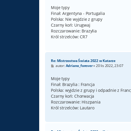
s
t
Moje typy
Finał: Argentyna - Portugalia
Polska: Nie wyjdzie z grupy
Czarny koń: Urugwaj
Rozczarowanie: Brazylia
Król strzelców: CR7
Re: Mistrzostwa Świata 2022 w Katarze
P
autor:
Adriano_forever
»
20 lis 2022, 23:07
o
s
t
Moje typy
Finał: Brazylia : Francja
Polska: wyjdzie z grupy i odpadnie z Franc
Czarny koń: Chorwacja
Rozczarowanie: Hiszpania
Król strzelców: Lautaro