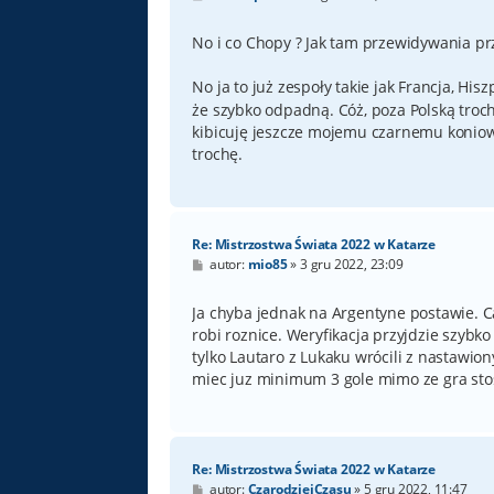
o
s
t
No i co Chopy ? Jak tam przewidywania prz
No ja to już zespoły takie jak Francja, His
że szybko odpadną. Cóż, poza Polską troc
kibicuję jeszcze mojemu czarnemu koniowi
trochę.
Re: Mistrzostwa Świata 2022 w Katarze
P
autor:
mio85
»
3 gru 2022, 23:09
o
s
t
Ja chyba jednak na Argentyne postawie. C
robi roznice. Weryfikacja przyjdzie szybko
tylko Lautaro z Lukaku wrócili z nastawi
miec juz minimum 3 gole mimo ze gra st
Re: Mistrzostwa Świata 2022 w Katarze
P
autor:
CzarodziejCzasu
»
5 gru 2022, 11:47