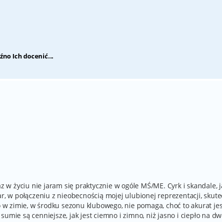
źno Ich docenić...
az w życiu nie jaram się praktycznie w ogóle MŚ/ME. Cyrk i skandale, 
ar, w połączeniu z nieobecnością mojej ulubionej reprezentacji, skute
to w zimie, w środku sezonu klubowego, nie pomaga, choć to akurat je
umie są cenniejsze, jak jest ciemno i zimno, niż jasno i ciepło na dw