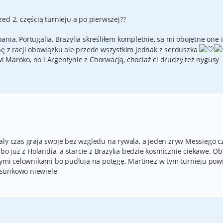
ed 2. częścią turnieju a po pierwszej??
zpania, Portugalia, Brazylia skreśliłem kompletnie, są mi obojętne one i
hę z racji obowiązku ale przede wszystkim jednak z serduszka
 Maroko, no i Argentynie z Chorwacją, chociaż ci drudzy też nygusy
aly czas graja swoje bez wzgledu na rywala, a jeden zryw Messiego c
 bo juz z Holandia, a starcie z Brazylia bedzie kosmicznie ciekawe. Ob
onymi celownikami bo pudluja na potęgę. Martinez w tym turnieju pow
osunkowo niewiele