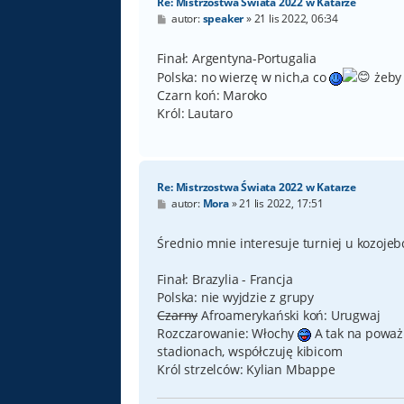
Re: Mistrzostwa Świata 2022 w Katarze
P
autor:
speaker
»
21 lis 2022, 06:34
o
s
t
Finał: Argentyna-Portugalia
Polska: no wierzę w nich,a co
żeby 
Czarn koń: Maroko
Król: Lautaro
Re: Mistrzostwa Świata 2022 w Katarze
P
autor:
Mora
»
21 lis 2022, 17:51
o
s
t
Średnio mnie interesuje turniej u kozojeb
Finał: Brazylia - Francja
Polska: nie wyjdzie z grupy
Czarny
Afroamerykański koń: Urugwaj
Rozczarowanie: Włochy
A tak na poważ
stadionach, współczuję kibicom
Król strzelców: Kylian Mbappe