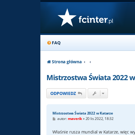
FAQ
Strona główna
Mistrzostwa Świata 2022 w
ODPOWIEDZ
Mistrzostwa Świata 2022 w Katarze
P
autor:
maverik
»
20 lis 2022, 18:32
o
s
t
Właśnie rusza mundial w Katarze, więc w