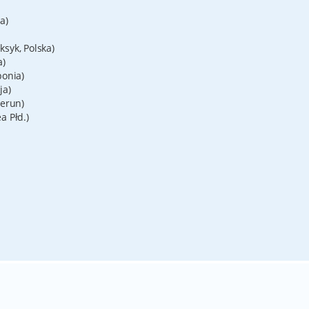
a)
syk, Polska)
a)
ponia)
ja)
merun)
a Płd.)