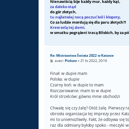
Nienawiścią bije każdy mur, każdy kąt,
za daleko stąd
do gór złotych,
tu najłatwiej nocą poczuć ból i kłopoty,
Co za ludzie mordują się dla paru złotych?!
Krew solą tej ziemi,
w smutku pogrążeni tracą Bliskich, by za pó
Re: Mistrzostwa Świata 2022 w Katarze
P
autor:
Piekarz
»
21 lis 2022, 20:16
o
s
t
Finał: w dupie mam
Polska: w dupie
Czarny koń: w dupie to mam
Rozczarowanie: mam to w dupie
Król strzelców: gówno mnie obchodzi
Chwalę się czy żalę? Otóż żalę. Pierwszy r
obrosła organizacja tej imprezy przez Kat
mi to uniemożliwiły. Fakt, że odbywa się 
raz dla odmiany byłoby spoko - meczyki w s