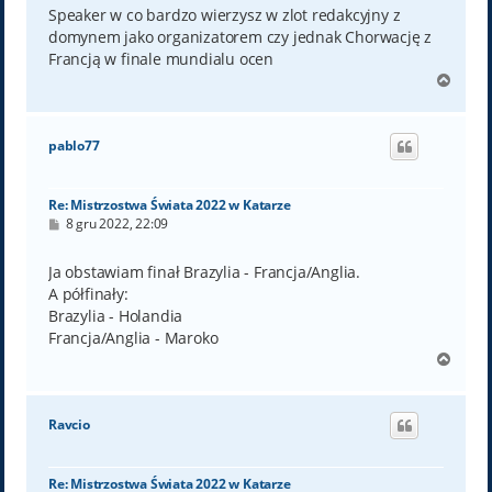
t
Speaker w co bardzo wierzysz w zlot redakcyjny z
domynem jako organizatorem czy jednak Chorwację z
Francją w finale mundialu ocen
N
a
g
ó
pablo77
r
ę
Re: Mistrzostwa Świata 2022 w Katarze
P
8 gru 2022, 22:09
o
s
t
Ja obstawiam finał Brazylia - Francja/Anglia.
A półfinały:
Brazylia - Holandia
Francja/Anglia - Maroko
N
a
g
ó
Ravcio
r
ę
Re: Mistrzostwa Świata 2022 w Katarze