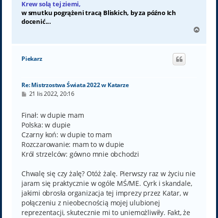
Krew solą tej ziemi,
w smutku pogrążeni tracą Bliskich, by za późno Ich
docenić...
N
a
g
ó
Piekarz
r
ę
Re: Mistrzostwa Świata 2022 w Katarze
P
21 lis 2022, 20:16
o
s
t
Finał: w dupie mam
Polska: w dupie
Czarny koń: w dupie to mam
Rozczarowanie: mam to w dupie
Król strzelców: gówno mnie obchodzi
Chwalę się czy żalę? Otóż żalę. Pierwszy raz w życiu nie
jaram się praktycznie w ogóle MŚ/ME. Cyrk i skandale,
jakimi obrosła organizacja tej imprezy przez Katar, w
połączeniu z nieobecnością mojej ulubionej
reprezentacji, skutecznie mi to uniemożliwiły. Fakt, że