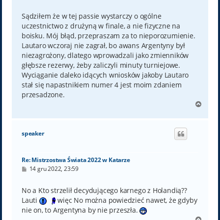
o
s
t
Sądziłem że w tej passie wystarczy o ogólne
uczestnictwo z drużyną w finale, a nie fizyczne na
boisku. Mój błąd, przepraszam za to nieporozumienie.
Lautaro wczoraj nie zagrał, bo awans Argentyny był
niezagrożony, dlatego wprowadzali jako zmienników
głębsze rezerwy, żeby zaliczyli minuty turniejowe.
Wyciąganie daleko idących wniosków jakoby Lautaro
stał się napastnikiem numer 4 jest moim zdaniem
przesadzone.
N
a
g
ó
speaker
r
ę
Re: Mistrzostwa Świata 2022 w Katarze
P
14 gru 2022, 23:59
o
s
t
No a Kto strzelił decydującego karnego z Holandią??
Lauti
więc No można powiedzieć nawet, że gdyby
nie on, to Argentyna by nie przeszła.
N