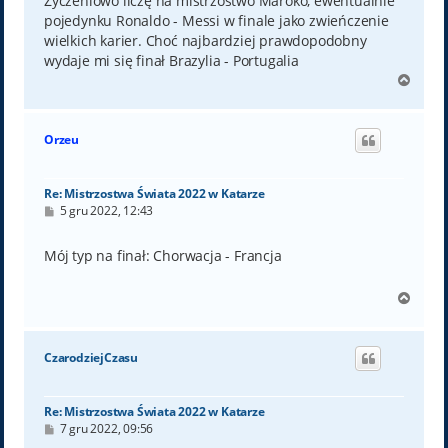
Życzeniowo liczę na mistrzostwo Maroko, ewentualnie
pojedynku Ronaldo - Messi w finale jako zwieńczenie
wielkich karier. Choć najbardziej prawdopodobny
wydaje mi się finał Brazylia - Portugalia
N
a
g
ó
Orzeu
r
ę
Re: Mistrzostwa Świata 2022 w Katarze
P
5 gru 2022, 12:43
o
s
t
Mój typ na finał: Chorwacja - Francja
N
a
g
ó
CzarodziejCzasu
r
ę
Re: Mistrzostwa Świata 2022 w Katarze
P
7 gru 2022, 09:56
o