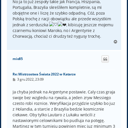
No ja to już zespoły takie jak Francja, Hiszpania,
Portugalia, Brazylia skreśliłem kompletnie, są mi
obojętne one i liczę że szybko odpadną. Cóż, poza
Polską trochę z racji obowiązku ale przede wszystkim
jednak z serduszka
, kibicuję jeszcze mojemu
czarnemu koniowi Maroko, no i Argentynie z
Chorwacją, chociaż ci drudzy też nygusy trochę.
N
a
g
ó
mio85
r
ę
Re: Mistrzostwa Świata 2022 w Katarze
P
3 gru 2022, 23:09
o
s
t
Ja chyba jednak na Argentyne postawie. Caly czas graja
swoje bez wzgledu na rywala, a jeden zryw Messiego
czesto robi roznice. Weryfikacja przyjdzie szybko bo juz
z Holandia, a starcie z Brazylia bedzie kosmicznie
ciekawe. Oby tylko Lautaro z Lukaku wrócili z
nastawionymi celownikami bo pudluja na potęgę.
Martinez w tym turnieju powinien miec juz minimum 3