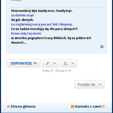
Nienawiścią bije każdy mur, każdy kąt,
za daleko stąd
do gór złotych,
tu najłatwiej nocą poczuć ból i kłopoty,
Co za ludzie mordują się dla paru złotych?!
Krew solą tej ziemi,
w smutku pogrążeni tracą Bliskich, by za późno Ich
docenić...
N
a
g
ó
ODPOWIEDZ
r
ę
Posty: 21 • Strona
1
z
1
Przejdź do
Strona główna
Kontakt z nami