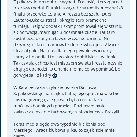
Z piłkarzy Interu dobrze wypadł Brozović, który zgarnął
brązowy medal. Dumfries zagrał znakomity mecz w 1/8
finału przeciwko US and A, reszta bez szału. Duet
Lautaro-Lukaku strzelił okrągłe zero bramek na
turnieju, Belg w dodatku skompromitował się w starciu
z Chorwacją, marnując 3 doskonałe okazje. Lautaro
został posadzony na ławce w czasie turnieju. Nic
dziwnego, skoro marnował kolejne sytuacje, a Alvarez
strzelał gole. Na plus dla niego pewnie wykonany
karny z Holandią i to jego strzał dobił Messi w finale.
Tak czy siak chłop jest mistrzem świata i reszta pewnie
chuj go obchodzi. O Onanie nie ma co wspominać, bo
go wyjebali z kadry
W Katarze zakończyła się też era Dariusza
Szpakowskiego na majku. Lubię jego głos, ma w sobie
coś magicznego, ale głowa chyba nie nadąża -
mnóstwo banalnych pomyłek. Rozbawiło mnie
zwłaszcza mylenie farbowanych blondynów z Brazylii.
Teraz media będą dwa tygodnie bić konia pod
Messiego i wraca klubowa piłka, co zajebiście mnie
cieszy.