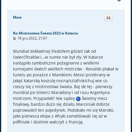
a
g
ó
Mora
r
ę
Re: Mistrzostwa Świata 2022 w Katarze
P
18 gru 2022, 21:07
o
s
t
Mundial dokładniej śledziłem gdzieś tak od
ćwierćfinałów i...w sumie nie był zły. W Katarze
nastąpiło symboliczne pożegnanie z wielkimi
turniejami dwóch wielkich mistrzów - Ronaldo płakał w
tunelu po porażce z Marokiem, Messi przebrany w
jakąś katarską koszulę nocną/szlafrok/chuj wie co
cieszy się z mistrzostwa świata. Baj de łej - pierwszy
mundial po śmierci Maradony i od razu Argentyna
mistrzem. Przypadek? Nie sądzę
Świetny mecz
finałowy, bardzo dużo się działo, Marciniak dobrze
poprowadził ten pojedynek. Podobało mi się Maroko,
jako pierwsza ekipa z Afryki zameldowali się aż w
półfinale i dzielnie walczyli z Francją.