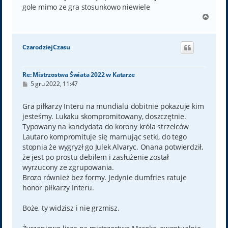
gole mimo ze gra stosunkowo niewiele
N
a
g
ó
CzarodziejCzasu
r
ę
Re: Mistrzostwa Świata 2022 w Katarze
P
5 gru 2022, 11:47
o
s
t
Gra piłkarzy Interu na mundialu dobitnie pokazuje kim
jesteśmy. Lukaku skompromitowany, doszczętnie.
Typowany na kandydata do korony króla strzelców
Lautaro kompromituje się marnując setki, do tego
stopnia że wygryzł go Julek Alvaryc. Onana potwierdził,
że jest po prostu debilem i zasłużenie został
wyrzucony ze zgrupowania.
Brozo również bez formy. Jedynie dumfries ratuje
honor piłkarzy Interu.
Boże, ty widzisz i nie grzmisz.