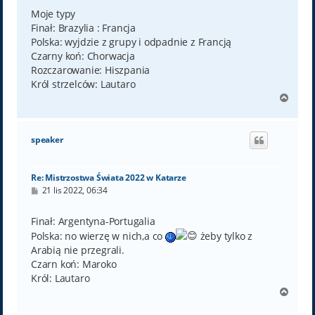
s
t
Moje typy
Finał: Brazylia : Francja
Polska: wyjdzie z grupy i odpadnie z Francją
Czarny koń: Chorwacja
Rozczarowanie: Hiszpania
Król strzelców: Lautaro
N
a
g
ó
speaker
r
ę
Re: Mistrzostwa Świata 2022 w Katarze
P
21 lis 2022, 06:34
o
s
t
Finał: Argentyna-Portugalia
Polska: no wierzę w nich,a co
żeby tylko z
Arabią nie przegrali.
Czarn koń: Maroko
Król: Lautaro
N
a