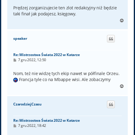
s
t
Prędzej zorganizujecie ten zlot redakcyjny niż będzie
taki finał jak podajesz, księgowy.
N
a
g
ó
speaker
r
ę
Re: Mistrzostwa Świata 2022 w Katarze
P
7 gru 2022, 12:50
o
s
t
Nom, też nie widzę tych ekip nawet w półfinale Orzeu.
Francja tyle co na Mbappe wisi. Ale zobaczymy
N
a
g
ó
CzarodziejCzasu
r
ę
Re: Mistrzostwa Świata 2022 w Katarze
P
7 gru 2022, 18:42
o
s