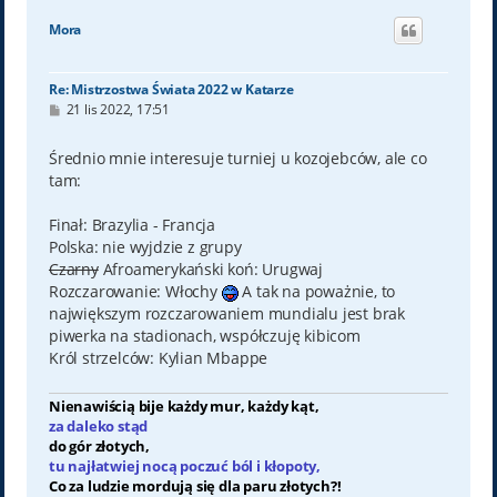
g
ó
Mora
r
ę
Re: Mistrzostwa Świata 2022 w Katarze
P
21 lis 2022, 17:51
o
s
t
Średnio mnie interesuje turniej u kozojebców, ale co
tam:
Finał: Brazylia - Francja
Polska: nie wyjdzie z grupy
Czarny
Afroamerykański koń: Urugwaj
Rozczarowanie: Włochy
A tak na poważnie, to
największym rozczarowaniem mundialu jest brak
piwerka na stadionach, współczuję kibicom
Król strzelców: Kylian Mbappe
Nienawiścią bije każdy mur, każdy kąt,
za daleko stąd
do gór złotych,
tu najłatwiej nocą poczuć ból i kłopoty,
Co za ludzie mordują się dla paru złotych?!