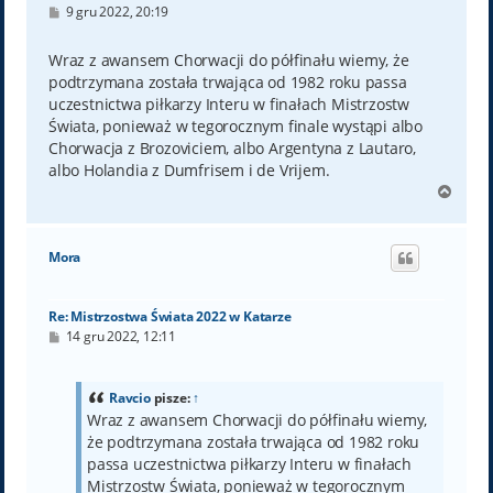
P
9 gru 2022, 20:19
o
s
t
Wraz z awansem Chorwacji do półfinału wiemy, że
podtrzymana została trwająca od 1982 roku passa
uczestnictwa piłkarzy Interu w finałach Mistrzostw
Świata, ponieważ w tegorocznym finale wystąpi albo
Chorwacja z Brozoviciem, albo Argentyna z Lautaro,
albo Holandia z Dumfrisem i de Vrijem.
N
a
g
ó
Mora
r
ę
Re: Mistrzostwa Świata 2022 w Katarze
P
14 gru 2022, 12:11
o
s
t
Ravcio
pisze:
↑
Wraz z awansem Chorwacji do półfinału wiemy,
że podtrzymana została trwająca od 1982 roku
passa uczestnictwa piłkarzy Interu w finałach
Mistrzostw Świata, ponieważ w tegorocznym