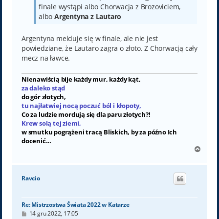
finale wystąpi albo Chorwacja z Brozoviciem,
albo
Argentyna z Lautaro
Argentyna melduje się w finale, ale nie jest
powiedziane, że Lautaro zagra o złoto. Z Chorwacją cały
mecz na ławce.
Nienawiścią bije każdy mur, każdy kąt,
za daleko stąd
do gór złotych,
tu najłatwiej nocą poczuć ból i kłopoty,
Co za ludzie mordują się dla paru złotych?!
Krew solą tej ziemi,
w smutku pogrążeni tracą Bliskich, by za późno Ich
docenić...
N
a
g
ó
Ravcio
r
ę
Re: Mistrzostwa Świata 2022 w Katarze
P
14 gru 2022, 17:05