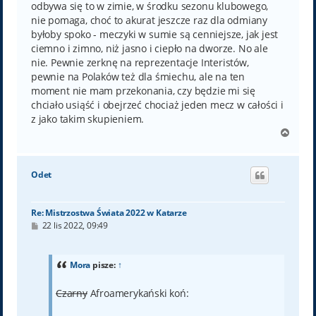
odbywa się to w zimie, w środku sezonu klubowego,
nie pomaga, choć to akurat jeszcze raz dla odmiany
byłoby spoko - meczyki w sumie są cenniejsze, jak jest
ciemno i zimno, niż jasno i ciepło na dworze. No ale
nie. Pewnie zerknę na reprezentacje Interistów,
pewnie na Polaków też dla śmiechu, ale na ten
moment nie mam przekonania, czy będzie mi się
chciało usiąść i obejrzeć chociaż jeden mecz w całości i
z jako takim skupieniem.
N
a
g
ó
Odet
r
ę
Re: Mistrzostwa Świata 2022 w Katarze
P
22 lis 2022, 09:49
o
s
t
Mora
pisze:
↑
Czarny
Afroamerykański koń: