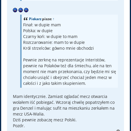
Piekarz
pisze:
↑
Finał: w dupie mam
Polska: w dupie
Czarny koń: w dupie to mam
Rozczarowanie: mam to w dupie
Król strzelców: gówno mnie obchodzi
Pewnie zerknę na reprezentacje Interistów,
pewnie na Polaków też dla śmiechu, ale na ten
moment nie mam przekonania, czy będzie mi się
chciało usiąść i obejrzeć chociaż jeden mecz w
całości i z jako takim skupieniem.
Mam identycznie. Zamiast ogladać mecz otwarcia
wolałem iść pobiegać. Wczoraj chwilę popatrzyłem co
gra Denzel i malując sufit na mieszkaniu zerkałem na
mecz USA-Walia.
Dziś pewnie zobaczę mecz Polski.
Pozdr.