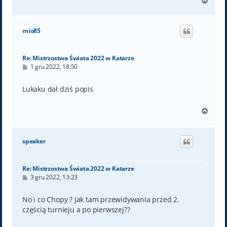
N
a
g
ó
mio85
r
ę
Re: Mistrzostwa Świata 2022 w Katarze
P
1 gru 2022, 18:50
o
s
t
Lukaku dał dziś popis
N
a
g
ó
speaker
r
ę
Re: Mistrzostwa Świata 2022 w Katarze
P
3 gru 2022, 13:23
o
s
t
No i co Chopy ? Jak tam przewidywania przed 2.
częścią turnieju a po pierwszej??