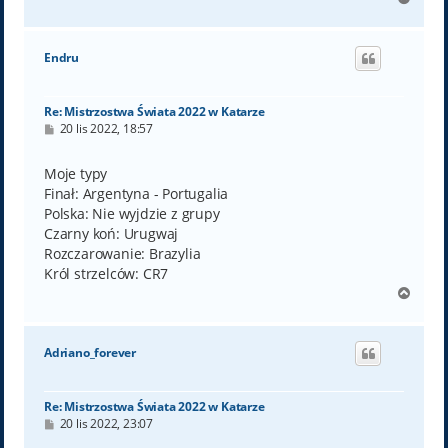
a
g
ó
Endru
r
ę
Re: Mistrzostwa Świata 2022 w Katarze
P
20 lis 2022, 18:57
o
s
t
Moje typy
Finał: Argentyna - Portugalia
Polska: Nie wyjdzie z grupy
Czarny koń: Urugwaj
Rozczarowanie: Brazylia
Król strzelców: CR7
N
a
g
ó
Adriano_forever
r
ę
Re: Mistrzostwa Świata 2022 w Katarze
P
20 lis 2022, 23:07
o