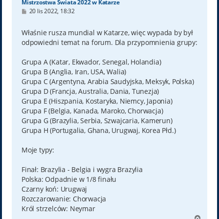
Mistrzostwa Świata 2022 w Katarze
P
20 lis 2022, 18:32
o
s
t
Właśnie rusza mundial w Katarze, więc wypada by był
odpowiedni temat na forum. Dla przypomnienia grupy:
Grupa A (Katar, Ekwador, Senegal, Holandia)
Grupa B (Anglia, Iran, USA, Walia)
Grupa C (Argentyna, Arabia Saudyjska, Meksyk, Polska)
Grupa D (Francja, Australia, Dania, Tunezja)
Grupa E (Hiszpania, Kostaryka, Niemcy, Japonia)
Grupa F (Belgia, Kanada, Maroko, Chorwacja)
Grupa G (Brazylia, Serbia, Szwajcaria, Kamerun)
Grupa H (Portugalia, Ghana, Urugwaj, Korea Płd.)
Moje typy:
Finał: Brazylia - Belgia i wygra Brazylia
Polska: Odpadnie w 1/8 finału
Czarny koń: Urugwaj
Rozczarowanie: Chorwacja
Król strzelców: Neymar
N