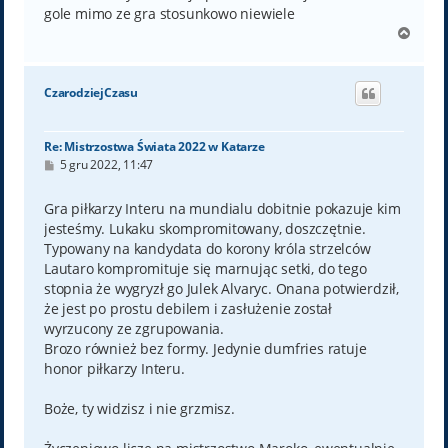
gole mimo ze gra stosunkowo niewiele
N
a
g
ó
CzarodziejCzasu
r
ę
Re: Mistrzostwa Świata 2022 w Katarze
P
5 gru 2022, 11:47
o
s
t
Gra piłkarzy Interu na mundialu dobitnie pokazuje kim
jesteśmy. Lukaku skompromitowany, doszczętnie.
Typowany na kandydata do korony króla strzelców
Lautaro kompromituje się marnując setki, do tego
stopnia że wygryzł go Julek Alvaryc. Onana potwierdził,
że jest po prostu debilem i zasłużenie został
wyrzucony ze zgrupowania.
Brozo również bez formy. Jedynie dumfries ratuje
honor piłkarzy Interu.
Boże, ty widzisz i nie grzmisz.