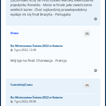
Życzeniowo liczę na mistrzostwo Maroko, ewentualnie
pojedynku Ronaldo - Messi w finale jako zwieńczenie
wielkich karier. Choć najbardziej prawdopodobny
wydaje mi się finał Brazylia - Portugalia
N
a
g
ó
Orzeu
r
ę
Re: Mistrzostwa Świata 2022 w Katarze
P
5 gru 2022, 12:43
o
s
t
Mój typ na finał: Chorwacja - Francja
N
a
g
ó
CzarodziejCzasu
r
ę
Re: Mistrzostwa Świata 2022 w Katarze
P
7 gru 2022, 09:56
o