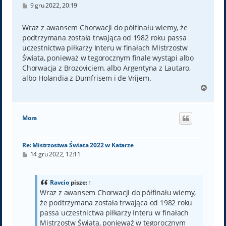
P
9 gru 2022, 20:19
o
s
t
Wraz z awansem Chorwacji do półfinału wiemy, że
podtrzymana została trwająca od 1982 roku passa
uczestnictwa piłkarzy Interu w finałach Mistrzostw
Świata, ponieważ w tegorocznym finale wystąpi albo
Chorwacja z Brozoviciem, albo Argentyna z Lautaro,
albo Holandia z Dumfrisem i de Vrijem.
N
a
g
ó
Mora
r
ę
Re: Mistrzostwa Świata 2022 w Katarze
P
14 gru 2022, 12:11
o
s
t
Ravcio
pisze:
↑
Wraz z awansem Chorwacji do półfinału wiemy,
że podtrzymana została trwająca od 1982 roku
passa uczestnictwa piłkarzy Interu w finałach
Mistrzostw Świata, ponieważ w tegorocznym