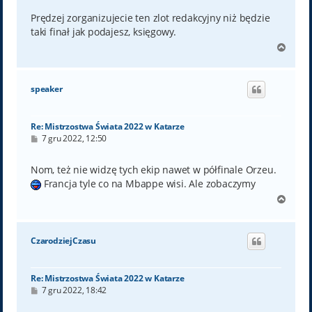
s
t
Prędzej zorganizujecie ten zlot redakcyjny niż będzie
taki finał jak podajesz, księgowy.
N
a
g
ó
speaker
r
ę
Re: Mistrzostwa Świata 2022 w Katarze
P
7 gru 2022, 12:50
o
s
t
Nom, też nie widzę tych ekip nawet w półfinale Orzeu.
Francja tyle co na Mbappe wisi. Ale zobaczymy
N
a
g
ó
CzarodziejCzasu
r
ę
Re: Mistrzostwa Świata 2022 w Katarze
P
7 gru 2022, 18:42
o
s