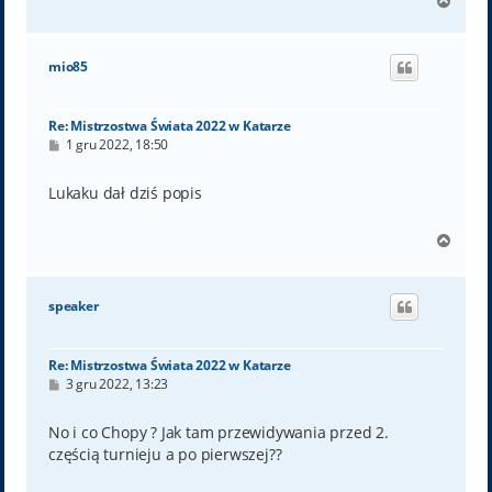
N
a
g
ó
mio85
r
ę
Re: Mistrzostwa Świata 2022 w Katarze
P
1 gru 2022, 18:50
o
s
t
Lukaku dał dziś popis
N
a
g
ó
speaker
r
ę
Re: Mistrzostwa Świata 2022 w Katarze
P
3 gru 2022, 13:23
o
s
t
No i co Chopy ? Jak tam przewidywania przed 2.
częścią turnieju a po pierwszej??