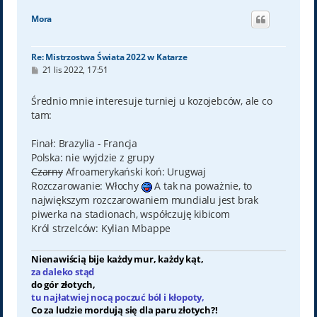
g
ó
Mora
r
ę
Re: Mistrzostwa Świata 2022 w Katarze
P
21 lis 2022, 17:51
o
s
t
Średnio mnie interesuje turniej u kozojebców, ale co
tam:
Finał: Brazylia - Francja
Polska: nie wyjdzie z grupy
Czarny
Afroamerykański koń: Urugwaj
Rozczarowanie: Włochy
A tak na poważnie, to
największym rozczarowaniem mundialu jest brak
piwerka na stadionach, współczuję kibicom
Król strzelców: Kylian Mbappe
Nienawiścią bije każdy mur, każdy kąt,
za daleko stąd
do gór złotych,
tu najłatwiej nocą poczuć ból i kłopoty,
Co za ludzie mordują się dla paru złotych?!