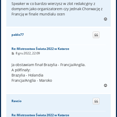
t
Speaker w co bardzo wierzysz w zlot redakcyjny z
domynem jako organizatorem czy jednak Chorwację z
Francją w finale mundialu ocen
N
a
g
ó
pablo77
r
ę
Re: Mistrzostwa Świata 2022 w Katarze
P
8 gru 2022, 22:09
o
s
t
Ja obstawiam finał Brazylia - Francja/Anglia.
A półfinały:
Brazylia - Holandia
Francja/Anglia - Maroko
N
a
g
ó
Ravcio
r
ę
Re: Mistrzostwa Świata 2022 w Katarze