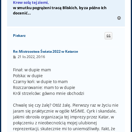
Krew solą tej ziemi,
w smutku pogrążeni tracą Bliskich, by za późno Ich
docenić...
N
a
g
ó
Piekarz
r
ę
Re: Mistrzostwa Świata 2022 w Katarze
P
21 lis 2022, 20:16
o
s
t
Finał: w dupie mam
Polska: w dupie
Czarny koń: w dupie to mam
Rozczarowanie: mam to w dupie
Król strzelców: gówno mnie obchodzi
Chwalę się czy żalę? Otóż żalę. Pierwszy raz w życiu nie
jaram się praktycznie w ogóle MŚ/ME. Cyrk i skandale,
jakimi obrosła organizacja tej imprezy przez Katar, w
połączeniu z nieobecnością mojej ulubionej
reprezentacji, skutecznie mi to uniemożliwiły. Fakt, że