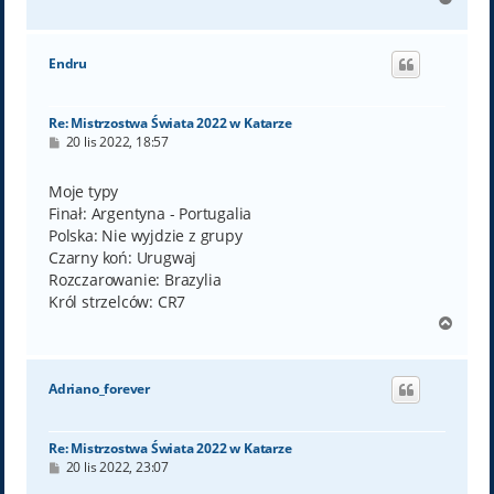
a
g
ó
Endru
r
ę
Re: Mistrzostwa Świata 2022 w Katarze
P
20 lis 2022, 18:57
o
s
t
Moje typy
Finał: Argentyna - Portugalia
Polska: Nie wyjdzie z grupy
Czarny koń: Urugwaj
Rozczarowanie: Brazylia
Król strzelców: CR7
N
a
g
ó
Adriano_forever
r
ę
Re: Mistrzostwa Świata 2022 w Katarze
P
20 lis 2022, 23:07
o