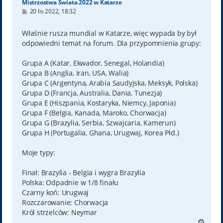
Mistrzostwa Świata 2022 w Katarze
P
20 lis 2022, 18:32
o
s
t
Właśnie rusza mundial w Katarze, więc wypada by był
odpowiedni temat na forum. Dla przypomnienia grupy:
Grupa A (Katar, Ekwador, Senegal, Holandia)
Grupa B (Anglia, Iran, USA, Walia)
Grupa C (Argentyna, Arabia Saudyjska, Meksyk, Polska)
Grupa D (Francja, Australia, Dania, Tunezja)
Grupa E (Hiszpania, Kostaryka, Niemcy, Japonia)
Grupa F (Belgia, Kanada, Maroko, Chorwacja)
Grupa G (Brazylia, Serbia, Szwajcaria, Kamerun)
Grupa H (Portugalia, Ghana, Urugwaj, Korea Płd.)
Moje typy:
Finał: Brazylia - Belgia i wygra Brazylia
Polska: Odpadnie w 1/8 finału
Czarny koń: Urugwaj
Rozczarowanie: Chorwacja
Król strzelców: Neymar
N