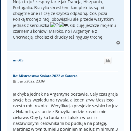
No ja to już zespoły takie jak Francja, Hiszpania,
Portugalia, Brazylia skreśliłem kompletnie, są mi
obojętne one i liczę że szybko odpadną. Cóż, poza
Polską trochę z racji obowiązku ale przede wszystkim
jednak z serduszka
, kibicuję jeszcze mojemu
czarnemu koniowi Maroko, no i Argentynie z
Chorwacją, chociaż ci drudzy też nygusy trochę.
N
a
g
ó
mio85
r
ę
Re: Mistrzostwa Świata 2022 w Katarze
P
3 gru 2022, 23:09
o
s
t
Ja chyba jednak na Argentyne postawie. Caly czas graja
swoje bez wzgledu na rywala, a jeden zryw Messiego
czesto robi roznice. Weryfikacja przyjdzie szybko bo juz
z Holandia, a starcie z Brazylia bedzie kosmicznie
ciekawe. Oby tylko Lautaro z Lukaku wrócili z
nastawionymi celownikami bo pudluja na potęgę.
Martinez w tym turnieju powinien miec juz minimum 3