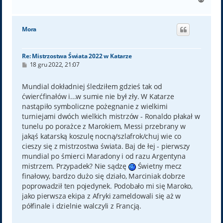
a
g
ó
Mora
r
ę
Re: Mistrzostwa Świata 2022 w Katarze
P
18 gru 2022, 21:07
o
s
t
Mundial dokładniej śledziłem gdzieś tak od
ćwierćfinałów i...w sumie nie był zły. W Katarze
nastąpiło symboliczne pożegnanie z wielkimi
turniejami dwóch wielkich mistrzów - Ronaldo płakał w
tunelu po porażce z Marokiem, Messi przebrany w
jakąś katarską koszulę nocną/szlafrok/chuj wie co
cieszy się z mistrzostwa świata. Baj de łej - pierwszy
mundial po śmierci Maradony i od razu Argentyna
mistrzem. Przypadek? Nie sądzę
Świetny mecz
finałowy, bardzo dużo się działo, Marciniak dobrze
poprowadził ten pojedynek. Podobało mi się Maroko,
jako pierwsza ekipa z Afryki zameldowali się aż w
półfinale i dzielnie walczyli z Francją.