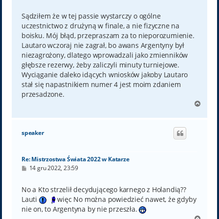
o
s
t
Sądziłem że w tej passie wystarczy o ogólne
uczestnictwo z drużyną w finale, a nie fizyczne na
boisku. Mój błąd, przepraszam za to nieporozumienie.
Lautaro wczoraj nie zagrał, bo awans Argentyny był
niezagrożony, dlatego wprowadzali jako zmienników
głębsze rezerwy, żeby zaliczyli minuty turniejowe.
Wyciąganie daleko idących wniosków jakoby Lautaro
stał się napastnikiem numer 4 jest moim zdaniem
przesadzone.
N
a
g
ó
speaker
r
ę
Re: Mistrzostwa Świata 2022 w Katarze
P
14 gru 2022, 23:59
o
s
t
No a Kto strzelił decydującego karnego z Holandią??
Lauti
więc No można powiedzieć nawet, że gdyby
nie on, to Argentyna by nie przeszła.
N