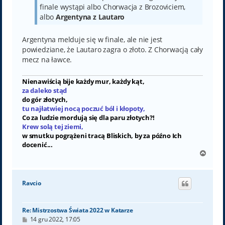
finale wystąpi albo Chorwacja z Brozoviciem,
albo
Argentyna z Lautaro
Argentyna melduje się w finale, ale nie jest
powiedziane, że Lautaro zagra o złoto. Z Chorwacją cały
mecz na ławce.
Nienawiścią bije każdy mur, każdy kąt,
za daleko stąd
do gór złotych,
tu najłatwiej nocą poczuć ból i kłopoty,
Co za ludzie mordują się dla paru złotych?!
Krew solą tej ziemi,
w smutku pogrążeni tracą Bliskich, by za późno Ich
docenić...
N
a
g
ó
Ravcio
r
ę
Re: Mistrzostwa Świata 2022 w Katarze
P
14 gru 2022, 17:05