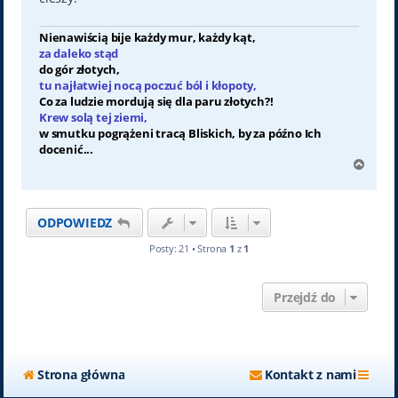
Nienawiścią bije każdy mur, każdy kąt,
za daleko stąd
do gór złotych,
tu najłatwiej nocą poczuć ból i kłopoty,
Co za ludzie mordują się dla paru złotych?!
Krew solą tej ziemi,
w smutku pogrążeni tracą Bliskich, by za późno Ich
docenić...
N
a
g
ó
ODPOWIEDZ
r
ę
Posty: 21 • Strona
1
z
1
Przejdź do
Strona główna
Kontakt z nami