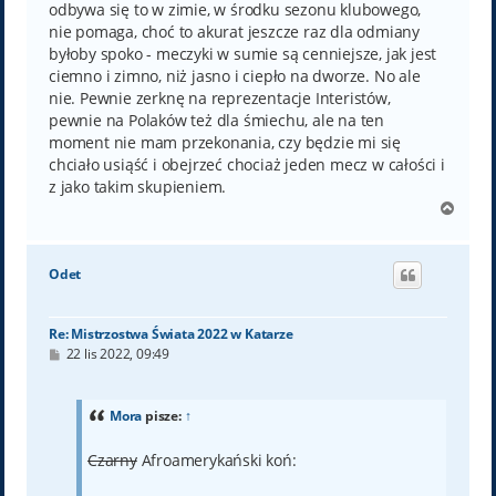
odbywa się to w zimie, w środku sezonu klubowego,
nie pomaga, choć to akurat jeszcze raz dla odmiany
byłoby spoko - meczyki w sumie są cenniejsze, jak jest
ciemno i zimno, niż jasno i ciepło na dworze. No ale
nie. Pewnie zerknę na reprezentacje Interistów,
pewnie na Polaków też dla śmiechu, ale na ten
moment nie mam przekonania, czy będzie mi się
chciało usiąść i obejrzeć chociaż jeden mecz w całości i
z jako takim skupieniem.
N
a
g
ó
Odet
r
ę
Re: Mistrzostwa Świata 2022 w Katarze
P
22 lis 2022, 09:49
o
s
t
Mora
pisze:
↑
Czarny
Afroamerykański koń: