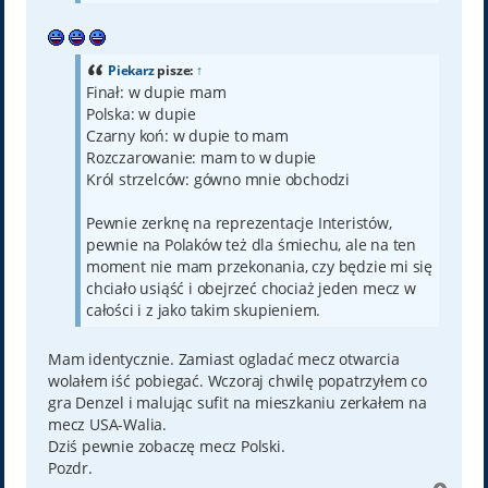
Piekarz
pisze:
↑
Finał: w dupie mam
Polska: w dupie
Czarny koń: w dupie to mam
Rozczarowanie: mam to w dupie
Król strzelców: gówno mnie obchodzi
Pewnie zerknę na reprezentacje Interistów,
pewnie na Polaków też dla śmiechu, ale na ten
moment nie mam przekonania, czy będzie mi się
chciało usiąść i obejrzeć chociaż jeden mecz w
całości i z jako takim skupieniem.
Mam identycznie. Zamiast ogladać mecz otwarcia
wolałem iść pobiegać. Wczoraj chwilę popatrzyłem co
gra Denzel i malując sufit na mieszkaniu zerkałem na
mecz USA-Walia.
Dziś pewnie zobaczę mecz Polski.
Pozdr.