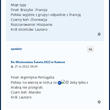
s
t
Moje typy
Finał: Brazylia : Francja
Polska: wyjdzie z grupy i odpadnie z Francją
Czarny koń: Chorwacja
Rozczarowanie: Hiszpania
Król strzelców: Lautaro
N
a
g
ó
speaker
r
ę
Re: Mistrzostwa Świata 2022 w Katarze
P
21 lis 2022, 06:34
o
s
t
Finał: Argentyna-Portugalia
Polska: no wierzę w nich,a co
żeby tylko z
Arabią nie przegrali.
Czarn koń: Maroko
Król: Lautaro
N
a