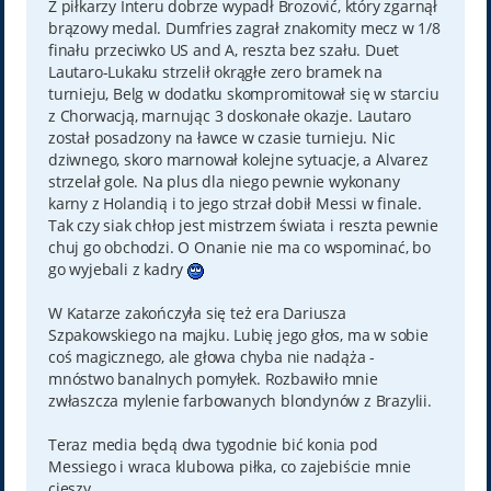
Z piłkarzy Interu dobrze wypadł Brozović, który zgarnął
brązowy medal. Dumfries zagrał znakomity mecz w 1/8
finału przeciwko US and A, reszta bez szału. Duet
Lautaro-Lukaku strzelił okrągłe zero bramek na
turnieju, Belg w dodatku skompromitował się w starciu
z Chorwacją, marnując 3 doskonałe okazje. Lautaro
został posadzony na ławce w czasie turnieju. Nic
dziwnego, skoro marnował kolejne sytuacje, a Alvarez
strzelał gole. Na plus dla niego pewnie wykonany
karny z Holandią i to jego strzał dobił Messi w finale.
Tak czy siak chłop jest mistrzem świata i reszta pewnie
chuj go obchodzi. O Onanie nie ma co wspominać, bo
go wyjebali z kadry
W Katarze zakończyła się też era Dariusza
Szpakowskiego na majku. Lubię jego głos, ma w sobie
coś magicznego, ale głowa chyba nie nadąża -
mnóstwo banalnych pomyłek. Rozbawiło mnie
zwłaszcza mylenie farbowanych blondynów z Brazylii.
Teraz media będą dwa tygodnie bić konia pod
Messiego i wraca klubowa piłka, co zajebiście mnie
cieszy.