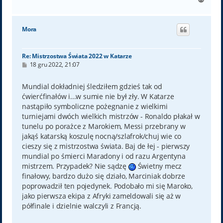
a
g
ó
Mora
r
ę
Re: Mistrzostwa Świata 2022 w Katarze
P
18 gru 2022, 21:07
o
s
t
Mundial dokładniej śledziłem gdzieś tak od
ćwierćfinałów i...w sumie nie był zły. W Katarze
nastąpiło symboliczne pożegnanie z wielkimi
turniejami dwóch wielkich mistrzów - Ronaldo płakał w
tunelu po porażce z Marokiem, Messi przebrany w
jakąś katarską koszulę nocną/szlafrok/chuj wie co
cieszy się z mistrzostwa świata. Baj de łej - pierwszy
mundial po śmierci Maradony i od razu Argentyna
mistrzem. Przypadek? Nie sądzę
Świetny mecz
finałowy, bardzo dużo się działo, Marciniak dobrze
poprowadził ten pojedynek. Podobało mi się Maroko,
jako pierwsza ekipa z Afryki zameldowali się aż w
półfinale i dzielnie walczyli z Francją.