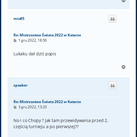
N
a
g
ó
mio85
r
ę
Re: Mistrzostwa Świata 2022 w Katarze
P
1 gru 2022, 18:50
o
s
t
Lukaku dał dziś popis
N
a
g
ó
speaker
r
ę
Re: Mistrzostwa Świata 2022 w Katarze
P
3 gru 2022, 13:23
o
s
t
No i co Chopy ? Jak tam przewidywania przed 2.
częścią turnieju a po pierwszej??