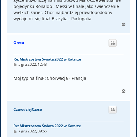
Życzeniowo liczę na mistrzostwo Maroko, ewentualnie
pojedynku Ronaldo - Messi w finale jako zwieńczenie
wielkich karier. Choć najbardziej prawdopodobny
wydaje mi się finał Brazylia - Portugalia
N
a
g
ó
Orzeu
r
ę
Re: Mistrzostwa Świata 2022 w Katarze
P
5 gru 2022, 12:43
o
s
t
Mój typ na finał: Chorwacja - Francja
N
a
g
ó
CzarodziejCzasu
r
ę
Re: Mistrzostwa Świata 2022 w Katarze
P
7 gru 2022, 09:56
o