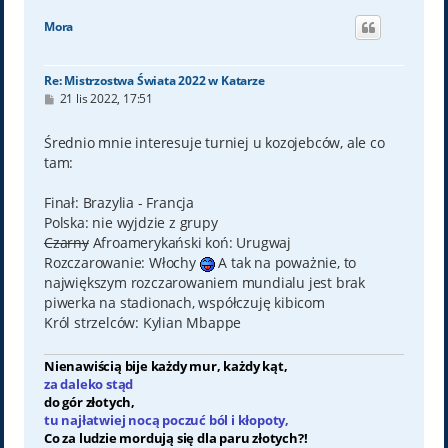
g
ó
Mora
r
ę
Re: Mistrzostwa Świata 2022 w Katarze
P
21 lis 2022, 17:51
o
s
t
Średnio mnie interesuje turniej u kozojebców, ale co
tam:
Finał: Brazylia - Francja
Polska: nie wyjdzie z grupy
Czarny
Afroamerykański koń: Urugwaj
Rozczarowanie: Włochy
A tak na poważnie, to
największym rozczarowaniem mundialu jest brak
piwerka na stadionach, współczuję kibicom
Król strzelców: Kylian Mbappe
Nienawiścią bije każdy mur, każdy kąt,
za daleko stąd
do gór złotych,
tu najłatwiej nocą poczuć ból i kłopoty,
Co za ludzie mordują się dla paru złotych?!