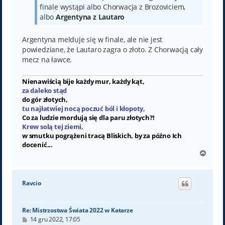
finale wystąpi albo Chorwacja z Brozoviciem,
albo
Argentyna z Lautaro
Argentyna melduje się w finale, ale nie jest
powiedziane, że Lautaro zagra o złoto. Z Chorwacją cały
mecz na ławce.
Nienawiścią bije każdy mur, każdy kąt,
za daleko stąd
do gór złotych,
tu najłatwiej nocą poczuć ból i kłopoty,
Co za ludzie mordują się dla paru złotych?!
Krew solą tej ziemi,
w smutku pogrążeni tracą Bliskich, by za późno Ich
docenić...
N
a
g
ó
Ravcio
r
ę
Re: Mistrzostwa Świata 2022 w Katarze
P
14 gru 2022, 17:05