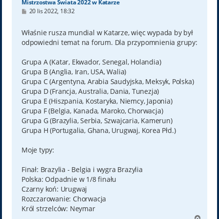
Mistrzostwa Świata 2022 w Katarze
P
20 lis 2022, 18:32
o
s
t
Właśnie rusza mundial w Katarze, więc wypada by był
odpowiedni temat na forum. Dla przypomnienia grupy:
Grupa A (Katar, Ekwador, Senegal, Holandia)
Grupa B (Anglia, Iran, USA, Walia)
Grupa C (Argentyna, Arabia Saudyjska, Meksyk, Polska)
Grupa D (Francja, Australia, Dania, Tunezja)
Grupa E (Hiszpania, Kostaryka, Niemcy, Japonia)
Grupa F (Belgia, Kanada, Maroko, Chorwacja)
Grupa G (Brazylia, Serbia, Szwajcaria, Kamerun)
Grupa H (Portugalia, Ghana, Urugwaj, Korea Płd.)
Moje typy:
Finał: Brazylia - Belgia i wygra Brazylia
Polska: Odpadnie w 1/8 finału
Czarny koń: Urugwaj
Rozczarowanie: Chorwacja
Król strzelców: Neymar
N