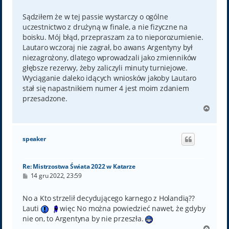
o
s
t
Sądziłem że w tej passie wystarczy o ogólne
uczestnictwo z drużyną w finale, a nie fizyczne na
boisku. Mój błąd, przepraszam za to nieporozumienie.
Lautaro wczoraj nie zagrał, bo awans Argentyny był
niezagrożony, dlatego wprowadzali jako zmienników
głębsze rezerwy, żeby zaliczyli minuty turniejowe.
Wyciąganie daleko idących wniosków jakoby Lautaro
stał się napastnikiem numer 4 jest moim zdaniem
przesadzone.
N
a
g
ó
speaker
r
ę
Re: Mistrzostwa Świata 2022 w Katarze
P
14 gru 2022, 23:59
o
s
t
No a Kto strzelił decydującego karnego z Holandią??
Lauti
więc No można powiedzieć nawet, że gdyby
nie on, to Argentyna by nie przeszła.
N