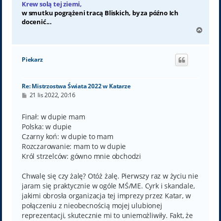
Krew solą tej ziemi,
w smutku pogrążeni tracą Bliskich, by za późno Ich
docenić...
N
a
g
ó
Piekarz
r
ę
Re: Mistrzostwa Świata 2022 w Katarze
P
21 lis 2022, 20:16
o
s
t
Finał: w dupie mam
Polska: w dupie
Czarny koń: w dupie to mam
Rozczarowanie: mam to w dupie
Król strzelców: gówno mnie obchodzi
Chwalę się czy żalę? Otóż żalę. Pierwszy raz w życiu nie
jaram się praktycznie w ogóle MŚ/ME. Cyrk i skandale,
jakimi obrosła organizacja tej imprezy przez Katar, w
połączeniu z nieobecnością mojej ulubionej
reprezentacji, skutecznie mi to uniemożliwiły. Fakt, że