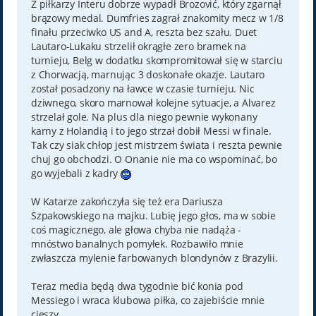
Z piłkarzy Interu dobrze wypadł Brozović, który zgarnął
brązowy medal. Dumfries zagrał znakomity mecz w 1/8
finału przeciwko US and A, reszta bez szału. Duet
Lautaro-Lukaku strzelił okrągłe zero bramek na
turnieju, Belg w dodatku skompromitował się w starciu
z Chorwacją, marnując 3 doskonałe okazje. Lautaro
został posadzony na ławce w czasie turnieju. Nic
dziwnego, skoro marnował kolejne sytuacje, a Alvarez
strzelał gole. Na plus dla niego pewnie wykonany
karny z Holandią i to jego strzał dobił Messi w finale.
Tak czy siak chłop jest mistrzem świata i reszta pewnie
chuj go obchodzi. O Onanie nie ma co wspominać, bo
go wyjebali z kadry
W Katarze zakończyła się też era Dariusza
Szpakowskiego na majku. Lubię jego głos, ma w sobie
coś magicznego, ale głowa chyba nie nadąża -
mnóstwo banalnych pomyłek. Rozbawiło mnie
zwłaszcza mylenie farbowanych blondynów z Brazylii.
Teraz media będą dwa tygodnie bić konia pod
Messiego i wraca klubowa piłka, co zajebiście mnie
cieszy.