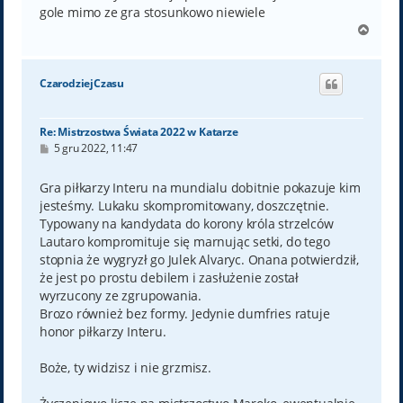
gole mimo ze gra stosunkowo niewiele
N
a
g
ó
CzarodziejCzasu
r
ę
Re: Mistrzostwa Świata 2022 w Katarze
P
5 gru 2022, 11:47
o
s
t
Gra piłkarzy Interu na mundialu dobitnie pokazuje kim
jesteśmy. Lukaku skompromitowany, doszczętnie.
Typowany na kandydata do korony króla strzelców
Lautaro kompromituje się marnując setki, do tego
stopnia że wygryzł go Julek Alvaryc. Onana potwierdził,
że jest po prostu debilem i zasłużenie został
wyrzucony ze zgrupowania.
Brozo również bez formy. Jedynie dumfries ratuje
honor piłkarzy Interu.
Boże, ty widzisz i nie grzmisz.