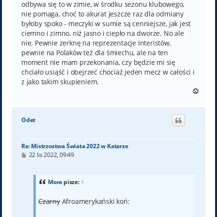
odbywa się to w zimie, w środku sezonu klubowego,
nie pomaga, choć to akurat jeszcze raz dla odmiany
byłoby spoko - meczyki w sumie są cenniejsze, jak jest
ciemno i zimno, niż jasno i ciepło na dworze. No ale
nie. Pewnie zerknę na reprezentacje Interistów,
pewnie na Polaków też dla śmiechu, ale na ten
moment nie mam przekonania, czy będzie mi się
chciało usiąść i obejrzeć chociaż jeden mecz w całości i
z jako takim skupieniem.
N
a
g
ó
Odet
r
ę
Re: Mistrzostwa Świata 2022 w Katarze
P
22 lis 2022, 09:49
o
s
t
Mora
pisze:
↑
Czarny
Afroamerykański koń: