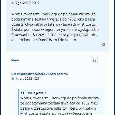
P
9 gru 2022, 20:19
o
s
t
Wraz z awansem Chorwacji do półfinału wiemy, że
podtrzymana została trwająca od 1982 roku passa
uczestnictwa piłkarzy Interu w finałach Mistrzostw
Świata, ponieważ w tegorocznym finale wystąpi albo
Chorwacja z Brozoviciem, albo Argentyna z Lautaro,
albo Holandia z Dumfrisem i de Vrijem.
N
a
g
ó
Mora
r
ę
Re: Mistrzostwa Świata 2022 w Katarze
P
14 gru 2022, 12:11
o
s
t
Ravcio
pisze:
↑
Wraz z awansem Chorwacji do półfinału wiemy,
że podtrzymana została trwająca od 1982 roku
passa uczestnictwa piłkarzy Interu w finałach
Mistrzostw Świata, ponieważ w tegorocznym