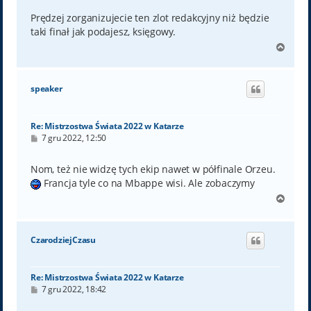
s
t
Prędzej zorganizujecie ten zlot redakcyjny niż będzie
taki finał jak podajesz, księgowy.
N
a
g
ó
speaker
r
ę
Re: Mistrzostwa Świata 2022 w Katarze
P
7 gru 2022, 12:50
o
s
t
Nom, też nie widzę tych ekip nawet w półfinale Orzeu.
Francja tyle co na Mbappe wisi. Ale zobaczymy
N
a
g
ó
CzarodziejCzasu
r
ę
Re: Mistrzostwa Świata 2022 w Katarze
P
7 gru 2022, 18:42
o
s