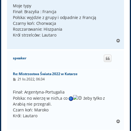
s
t
Moje typy
Finał: Brazylia : Francja
Polska: wyjdzie z grupy i odpadnie z Francją
Czarny koń: Chorwacja
Rozczarowanie: Hiszpania
Król strzelców: Lautaro
N
a
g
ó
speaker
r
ę
Re: Mistrzostwa Świata 2022 w Katarze
P
21 lis 2022, 06:34
o
s
t
Finał: Argentyna-Portugalia
Polska: no wierzę w nich,a co
żeby tylko z
Arabią nie przegrali.
Czarn koń: Maroko
Król: Lautaro
N
a