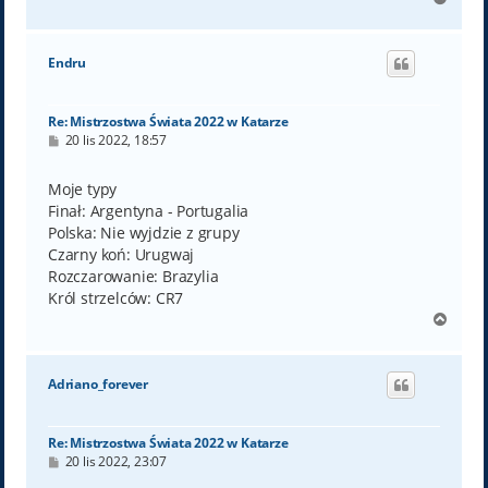
a
g
ó
Endru
r
ę
Re: Mistrzostwa Świata 2022 w Katarze
P
20 lis 2022, 18:57
o
s
t
Moje typy
Finał: Argentyna - Portugalia
Polska: Nie wyjdzie z grupy
Czarny koń: Urugwaj
Rozczarowanie: Brazylia
Król strzelców: CR7
N
a
g
ó
Adriano_forever
r
ę
Re: Mistrzostwa Świata 2022 w Katarze
P
20 lis 2022, 23:07
o