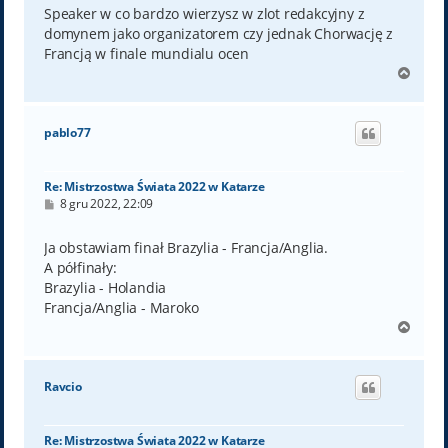
t
Speaker w co bardzo wierzysz w zlot redakcyjny z
domynem jako organizatorem czy jednak Chorwację z
Francją w finale mundialu ocen
N
a
g
ó
pablo77
r
ę
Re: Mistrzostwa Świata 2022 w Katarze
P
8 gru 2022, 22:09
o
s
t
Ja obstawiam finał Brazylia - Francja/Anglia.
A półfinały:
Brazylia - Holandia
Francja/Anglia - Maroko
N
a
g
ó
Ravcio
r
ę
Re: Mistrzostwa Świata 2022 w Katarze