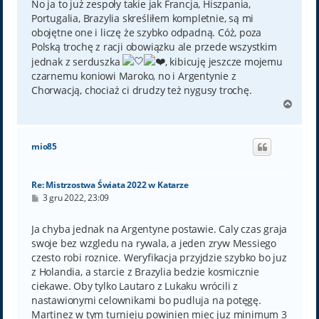
No ja to już zespoły takie jak Francja, Hiszpania,
Portugalia, Brazylia skreśliłem kompletnie, są mi
obojętne one i liczę że szybko odpadną. Cóż, poza
Polską trochę z racji obowiązku ale przede wszystkim
jednak z serduszka
, kibicuję jeszcze mojemu
czarnemu koniowi Maroko, no i Argentynie z
Chorwacją, chociaż ci drudzy też nygusy trochę.
N
a
g
ó
mio85
r
ę
Re: Mistrzostwa Świata 2022 w Katarze
P
3 gru 2022, 23:09
o
s
t
Ja chyba jednak na Argentyne postawie. Caly czas graja
swoje bez wzgledu na rywala, a jeden zryw Messiego
czesto robi roznice. Weryfikacja przyjdzie szybko bo juz
z Holandia, a starcie z Brazylia bedzie kosmicznie
ciekawe. Oby tylko Lautaro z Lukaku wrócili z
nastawionymi celownikami bo pudluja na potęgę.
Martinez w tym turnieju powinien miec juz minimum 3