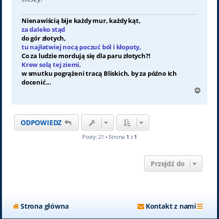
Nienawiścią bije każdy mur, każdy kąt,
za daleko stąd
do gór złotych,
tu najłatwiej nocą poczuć ból i kłopoty,
Co za ludzie mordują się dla paru złotych?!
Krew solą tej ziemi,
w smutku pogrążeni tracą Bliskich, by za późno Ich
docenić...
N
a
g
ó
ODPOWIEDZ
r
ę
Posty: 21 • Strona
1
z
1
Przejdź do
Strona główna
Kontakt z nami