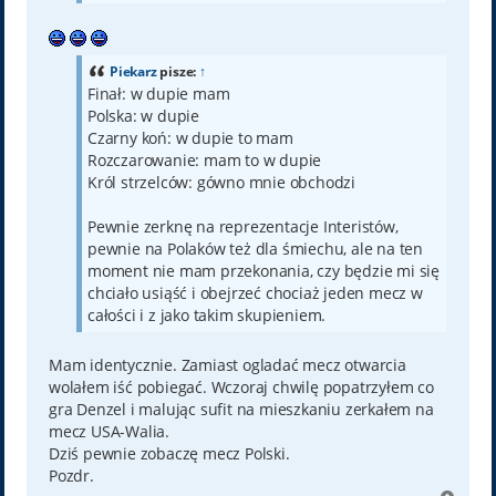
Piekarz
pisze:
↑
Finał: w dupie mam
Polska: w dupie
Czarny koń: w dupie to mam
Rozczarowanie: mam to w dupie
Król strzelców: gówno mnie obchodzi
Pewnie zerknę na reprezentacje Interistów,
pewnie na Polaków też dla śmiechu, ale na ten
moment nie mam przekonania, czy będzie mi się
chciało usiąść i obejrzeć chociaż jeden mecz w
całości i z jako takim skupieniem.
Mam identycznie. Zamiast ogladać mecz otwarcia
wolałem iść pobiegać. Wczoraj chwilę popatrzyłem co
gra Denzel i malując sufit na mieszkaniu zerkałem na
mecz USA-Walia.
Dziś pewnie zobaczę mecz Polski.
Pozdr.