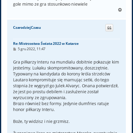
gole mimo ze gra stosunkowo niewiele
N
a
g
ó
CzarodziejCzasu
r
ę
Re: Mistrzostwa Świata 2022 w Katarze
P
5 gru 2022, 11:47
o
s
t
Gra piłkarzy Interu na mundialu dobitnie pokazuje kim
jesteśmy. Lukaku skompromitowany, doszczętnie.
Typowany na kandydata do korony króla strzelców
Lautaro kompromituje się marnując setki, do tego
stopnia że wygryzł go Julek Alvaryc. Onana potwierdził,
że jest po prostu debilem i zasłużenie został
wyrzucony ze zgrupowania.
Brozo również bez formy. Jedynie dumfries ratuje
honor piłkarzy Interu.
Boże, ty widzisz i nie grzmisz.