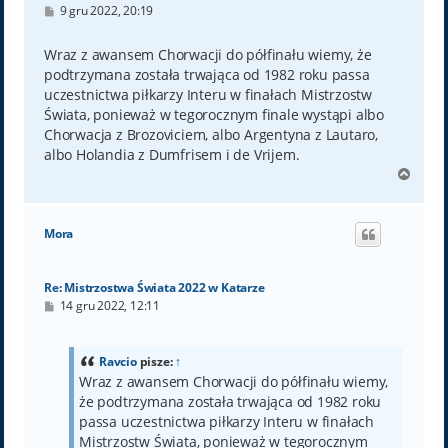
P
9 gru 2022, 20:19
o
s
t
Wraz z awansem Chorwacji do półfinału wiemy, że
podtrzymana została trwająca od 1982 roku passa
uczestnictwa piłkarzy Interu w finałach Mistrzostw
Świata, ponieważ w tegorocznym finale wystąpi albo
Chorwacja z Brozoviciem, albo Argentyna z Lautaro,
albo Holandia z Dumfrisem i de Vrijem.
N
a
g
ó
Mora
r
ę
Re: Mistrzostwa Świata 2022 w Katarze
P
14 gru 2022, 12:11
o
s
t
Ravcio
pisze:
↑
Wraz z awansem Chorwacji do półfinału wiemy,
że podtrzymana została trwająca od 1982 roku
passa uczestnictwa piłkarzy Interu w finałach
Mistrzostw Świata, ponieważ w tegorocznym