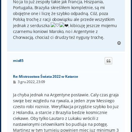
No ja to już zespoły takie jak Francja, Hiszpania,
Portugalia, Brazylia skreśliłem kompletnie, są mi
obojętne one i liczę że szybko odpadną. Cóż, poza
Polską trochę z racji obowiązku ale przede wszystkim
jednak z serduszka
, kibicuję jeszcze mojemu
czarnemu koniowi Maroko, no i Argentynie z
Chorwacją, chociaż ci drudzy też nygusy trochę.
N
a
g
ó
mio85
r
ę
Re: Mistrzostwa Świata 2022 w Katarze
P
3 gru 2022, 23:09
o
s
t
Ja chyba jednak na Argentyne postawie. Caly czas graja
swoje bez wzgledu na rywala, a jeden zryw Messiego
czesto robi roznice. Weryfikacja przyjdzie szybko bo juz
z Holandia, a starcie z Brazylia bedzie kosmicznie
ciekawe. Oby tylko Lautaro z Lukaku wrócili z
nastawionymi celownikami bo pudluja na potęgę.
Martinez w tym turnieju powinien miec juz minimum 3