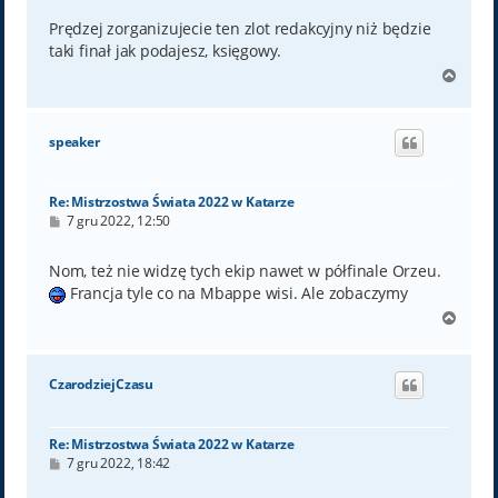
s
t
Prędzej zorganizujecie ten zlot redakcyjny niż będzie
taki finał jak podajesz, księgowy.
N
a
g
ó
speaker
r
ę
Re: Mistrzostwa Świata 2022 w Katarze
P
7 gru 2022, 12:50
o
s
t
Nom, też nie widzę tych ekip nawet w półfinale Orzeu.
Francja tyle co na Mbappe wisi. Ale zobaczymy
N
a
g
ó
CzarodziejCzasu
r
ę
Re: Mistrzostwa Świata 2022 w Katarze
P
7 gru 2022, 18:42
o
s