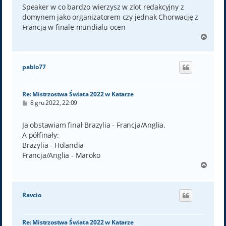
t
Speaker w co bardzo wierzysz w zlot redakcyjny z
domynem jako organizatorem czy jednak Chorwację z
Francją w finale mundialu ocen
N
a
g
ó
pablo77
r
ę
Re: Mistrzostwa Świata 2022 w Katarze
P
8 gru 2022, 22:09
o
s
t
Ja obstawiam finał Brazylia - Francja/Anglia.
A półfinały:
Brazylia - Holandia
Francja/Anglia - Maroko
N
a
g
ó
Ravcio
r
ę
Re: Mistrzostwa Świata 2022 w Katarze