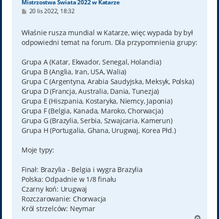
Mistrzostwa Świata 2022 w Katarze
P
20 lis 2022, 18:32
o
s
t
Właśnie rusza mundial w Katarze, więc wypada by był
odpowiedni temat na forum. Dla przypomnienia grupy:
Grupa A (Katar, Ekwador, Senegal, Holandia)
Grupa B (Anglia, Iran, USA, Walia)
Grupa C (Argentyna, Arabia Saudyjska, Meksyk, Polska)
Grupa D (Francja, Australia, Dania, Tunezja)
Grupa E (Hiszpania, Kostaryka, Niemcy, Japonia)
Grupa F (Belgia, Kanada, Maroko, Chorwacja)
Grupa G (Brazylia, Serbia, Szwajcaria, Kamerun)
Grupa H (Portugalia, Ghana, Urugwaj, Korea Płd.)
Moje typy:
Finał: Brazylia - Belgia i wygra Brazylia
Polska: Odpadnie w 1/8 finału
Czarny koń: Urugwaj
Rozczarowanie: Chorwacja
Król strzelców: Neymar
N