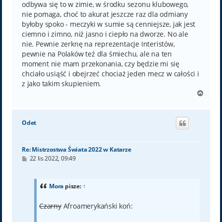
odbywa się to w zimie, w środku sezonu klubowego,
nie pomaga, choć to akurat jeszcze raz dla odmiany
byłoby spoko - meczyki w sumie są cenniejsze, jak jest
ciemno i zimno, niż jasno i ciepło na dworze. No ale
nie. Pewnie zerknę na reprezentacje Interistów,
pewnie na Polaków też dla śmiechu, ale na ten
moment nie mam przekonania, czy będzie mi się
chciało usiąść i obejrzeć chociaż jeden mecz w całości i
z jako takim skupieniem.
N
a
g
ó
Odet
r
ę
Re: Mistrzostwa Świata 2022 w Katarze
P
22 lis 2022, 09:49
o
s
t
Mora
pisze:
↑
Czarny
Afroamerykański koń: