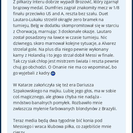
Z piłkarzy Interu dobrze wypadł Brozović, który zgarnął
brązowy medal. Dumfries zagrał znakomity mecz w 1/8
finału przeciwko US and A, reszta bez szału. Duet
Lautaro-Lukaku strzelił okrągłe zero bramek na
turnieju, Belg w dodatku skompromitował się w starciu
z Chorwacją, marnując 3 doskonałe okazje. Lautaro
został posadzony na ławce w czasie turnieju. Nic
dziwnego, skoro marnował kolejne sytuacje, a Alvarez
strzelał gole. Na plus dla niego pewnie wykonany
karny z Holandią i to jego strzał dobił Messi w finale.
Tak czy siak chłop jest mistrzem świata i reszta pewnie
chuj go obchodzi. O Onanie nie ma co wspominać, bo
go wyjebali z kadry
W Katarze zakończyła się też era Dariusza
Szpakowskiego na majku. Lubię jego głos, ma w sobie
coś magicznego, ale głowa chyba nie nadąża -
mnóstwo banalnych pomyłek. Rozbawiło mnie
zwłaszcza mylenie farbowanych blondynów z Brazylii.
Teraz media będą dwa tygodnie bić konia pod
Messiego i wraca klubowa piłka, co zajebiście mnie
cieszy.