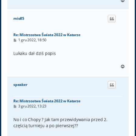
N
a
g
ó
mio85
r
ę
Re: Mistrzostwa Świata 2022 w Katarze
P
1 gru 2022, 18:50
o
s
t
Lukaku dał dziś popis
N
a
g
ó
speaker
r
ę
Re: Mistrzostwa Świata 2022 w Katarze
P
3 gru 2022, 13:23
o
s
t
No i co Chopy ? Jak tam przewidywania przed 2.
częścią turnieju a po pierwszej??