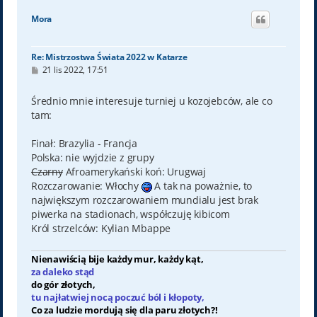
g
ó
Mora
r
ę
Re: Mistrzostwa Świata 2022 w Katarze
P
21 lis 2022, 17:51
o
s
t
Średnio mnie interesuje turniej u kozojebców, ale co
tam:
Finał: Brazylia - Francja
Polska: nie wyjdzie z grupy
Czarny
Afroamerykański koń: Urugwaj
Rozczarowanie: Włochy
A tak na poważnie, to
największym rozczarowaniem mundialu jest brak
piwerka na stadionach, współczuję kibicom
Król strzelców: Kylian Mbappe
Nienawiścią bije każdy mur, każdy kąt,
za daleko stąd
do gór złotych,
tu najłatwiej nocą poczuć ból i kłopoty,
Co za ludzie mordują się dla paru złotych?!