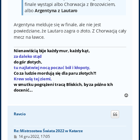
finale wystąpi albo Chorwacja z Brozoviciem,
albo
Argentyna z Lautaro
Argentyna melduje się w finale, ale nie jest
powiedziane, że Lautaro zagra o złoto. Z Chorwacją cały
mecz na ławce.
Nienawiścią bije każdy mur, każdy kąt,
za daleko stąd
do gór złotych,
tu najłatwiej nocą poczuć ból i kłopoty,
Co za ludzie mordują się dla paru złotych?!
Krew solą tej ziemi,
w smutku pogrążeni tracą Bliskich, by za późno Ich
docenić...
N
a
g
ó
Ravcio
r
ę
Re: Mistrzostwa Świata 2022 w Katarze
P
14 gru 2022, 17:05