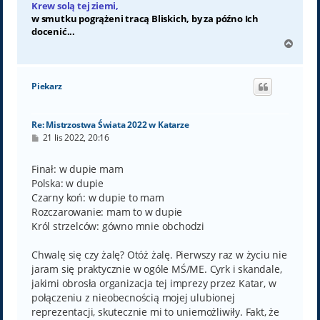
Krew solą tej ziemi,
w smutku pogrążeni tracą Bliskich, by za późno Ich
docenić...
N
a
g
ó
Piekarz
r
ę
Re: Mistrzostwa Świata 2022 w Katarze
P
21 lis 2022, 20:16
o
s
t
Finał: w dupie mam
Polska: w dupie
Czarny koń: w dupie to mam
Rozczarowanie: mam to w dupie
Król strzelców: gówno mnie obchodzi
Chwalę się czy żalę? Otóż żalę. Pierwszy raz w życiu nie
jaram się praktycznie w ogóle MŚ/ME. Cyrk i skandale,
jakimi obrosła organizacja tej imprezy przez Katar, w
połączeniu z nieobecnością mojej ulubionej
reprezentacji, skutecznie mi to uniemożliwiły. Fakt, że