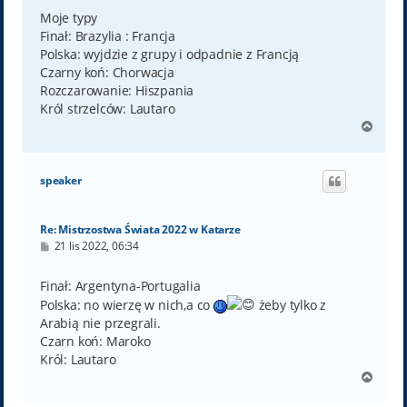
s
t
Moje typy
Finał: Brazylia : Francja
Polska: wyjdzie z grupy i odpadnie z Francją
Czarny koń: Chorwacja
Rozczarowanie: Hiszpania
Król strzelców: Lautaro
N
a
g
ó
speaker
r
ę
Re: Mistrzostwa Świata 2022 w Katarze
P
21 lis 2022, 06:34
o
s
t
Finał: Argentyna-Portugalia
Polska: no wierzę w nich,a co
żeby tylko z
Arabią nie przegrali.
Czarn koń: Maroko
Król: Lautaro
N
a