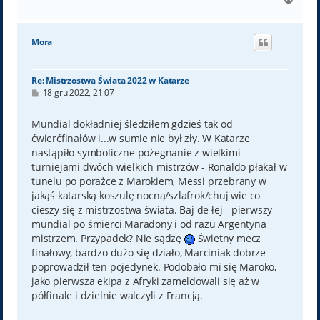
a
g
ó
Mora
r
ę
Re: Mistrzostwa Świata 2022 w Katarze
P
18 gru 2022, 21:07
o
s
t
Mundial dokładniej śledziłem gdzieś tak od
ćwierćfinałów i...w sumie nie był zły. W Katarze
nastąpiło symboliczne pożegnanie z wielkimi
turniejami dwóch wielkich mistrzów - Ronaldo płakał w
tunelu po porażce z Marokiem, Messi przebrany w
jakąś katarską koszulę nocną/szlafrok/chuj wie co
cieszy się z mistrzostwa świata. Baj de łej - pierwszy
mundial po śmierci Maradony i od razu Argentyna
mistrzem. Przypadek? Nie sądzę
Świetny mecz
finałowy, bardzo dużo się działo, Marciniak dobrze
poprowadził ten pojedynek. Podobało mi się Maroko,
jako pierwsza ekipa z Afryki zameldowali się aż w
półfinale i dzielnie walczyli z Francją.