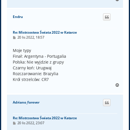
a
g
ó
Endru
r
ę
Re: Mistrzostwa Świata 2022 w Katarze
P
20 lis 2022, 18:57
o
s
t
Moje typy
Finał: Argentyna - Portugalia
Polska: Nie wyjdzie z grupy
Czarny koń: Urugwaj
Rozczarowanie: Brazylia
Król strzelców: CR7
N
a
g
ó
Adriano_forever
r
ę
Re: Mistrzostwa Świata 2022 w Katarze
P
20 lis 2022, 23:07
o