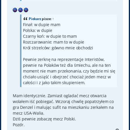
Piekarz
pisze:
↑
Finał: w dupie mam
Polska: w dupie
Czarny koń: w dupie to mam
Rozczarowanie: mam to w dupie
Król strzelców: gówno mnie obchodzi
Pewnie zerknę na reprezentacje Interistów,
pewnie na Polaków też dla śmiechu, ale na ten
moment nie mam przekonania, czy będzie mi się
chciało usiąść i obejrzeć chociaż jeden mecz w
całości i z jako takim skupieniem.
Mam identycznie. Zamiast ogladać mecz otwarcia
wolałem iść pobiegać. Wczoraj chwilę popatrzyłem co
gra Denzel i malując sufit na mieszkaniu zerkałem na
mecz USA-Walia.
Dziś pewnie zobaczę mecz Polski.
Pozdr.