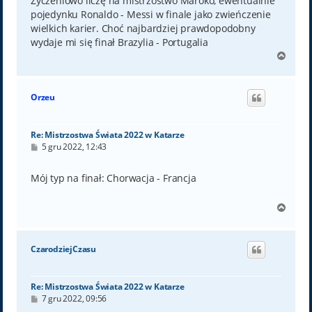
Życzeniowo liczę na mistrzostwo Maroko, ewentualnie
pojedynku Ronaldo - Messi w finale jako zwieńczenie
wielkich karier. Choć najbardziej prawdopodobny
wydaje mi się finał Brazylia - Portugalia
N
a
g
ó
Orzeu
r
ę
Re: Mistrzostwa Świata 2022 w Katarze
P
5 gru 2022, 12:43
o
s
t
Mój typ na finał: Chorwacja - Francja
N
a
g
ó
CzarodziejCzasu
r
ę
Re: Mistrzostwa Świata 2022 w Katarze
P
7 gru 2022, 09:56
o