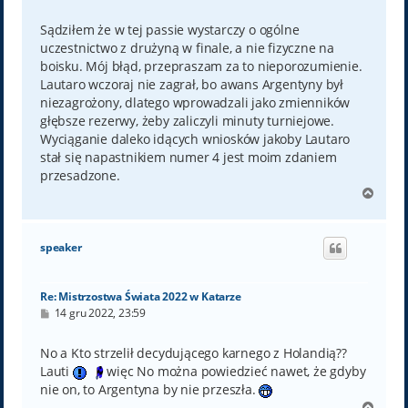
o
s
t
Sądziłem że w tej passie wystarczy o ogólne
uczestnictwo z drużyną w finale, a nie fizyczne na
boisku. Mój błąd, przepraszam za to nieporozumienie.
Lautaro wczoraj nie zagrał, bo awans Argentyny był
niezagrożony, dlatego wprowadzali jako zmienników
głębsze rezerwy, żeby zaliczyli minuty turniejowe.
Wyciąganie daleko idących wniosków jakoby Lautaro
stał się napastnikiem numer 4 jest moim zdaniem
przesadzone.
N
a
g
ó
speaker
r
ę
Re: Mistrzostwa Świata 2022 w Katarze
P
14 gru 2022, 23:59
o
s
t
No a Kto strzelił decydującego karnego z Holandią??
Lauti
więc No można powiedzieć nawet, że gdyby
nie on, to Argentyna by nie przeszła.
N