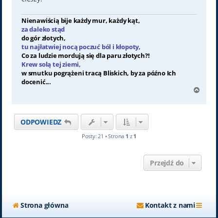
Nienawiścią bije każdy mur, każdy kąt,
za daleko stąd
do gór złotych,
tu najłatwiej nocą poczuć ból i kłopoty,
Co za ludzie mordują się dla paru złotych?!
Krew solą tej ziemi,
w smutku pogrążeni tracą Bliskich, by za późno Ich
docenić...
N
a
g
ó
ODPOWIEDZ
r
ę
Posty: 21 • Strona
1
z
1
Przejdź do
Strona główna
Kontakt z nami