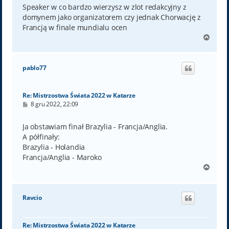
t
Speaker w co bardzo wierzysz w zlot redakcyjny z
domynem jako organizatorem czy jednak Chorwację z
Francją w finale mundialu ocen
N
a
g
ó
pablo77
r
ę
Re: Mistrzostwa Świata 2022 w Katarze
P
8 gru 2022, 22:09
o
s
t
Ja obstawiam finał Brazylia - Francja/Anglia.
A półfinały:
Brazylia - Holandia
Francja/Anglia - Maroko
N
a
g
ó
Ravcio
r
ę
Re: Mistrzostwa Świata 2022 w Katarze