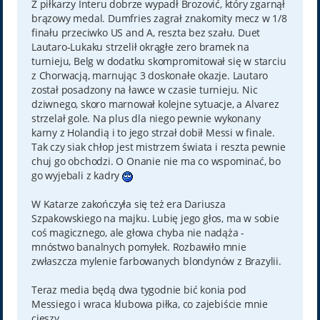
Z piłkarzy Interu dobrze wypadł Brozović, który zgarnął
brązowy medal. Dumfries zagrał znakomity mecz w 1/8
finału przeciwko US and A, reszta bez szału. Duet
Lautaro-Lukaku strzelił okrągłe zero bramek na
turnieju, Belg w dodatku skompromitował się w starciu
z Chorwacją, marnując 3 doskonałe okazje. Lautaro
został posadzony na ławce w czasie turnieju. Nic
dziwnego, skoro marnował kolejne sytuacje, a Alvarez
strzelał gole. Na plus dla niego pewnie wykonany
karny z Holandią i to jego strzał dobił Messi w finale.
Tak czy siak chłop jest mistrzem świata i reszta pewnie
chuj go obchodzi. O Onanie nie ma co wspominać, bo
go wyjebali z kadry
W Katarze zakończyła się też era Dariusza
Szpakowskiego na majku. Lubię jego głos, ma w sobie
coś magicznego, ale głowa chyba nie nadąża -
mnóstwo banalnych pomyłek. Rozbawiło mnie
zwłaszcza mylenie farbowanych blondynów z Brazylii.
Teraz media będą dwa tygodnie bić konia pod
Messiego i wraca klubowa piłka, co zajebiście mnie
cieszy.