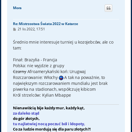
g
ó
Mora
r
ę
Re: Mistrzostwa Świata 2022 w Katarze
P
21 lis 2022, 17:51
o
s
t
Średnio mnie interesuje turniej u kozojebców, ale co
tam:
Finał: Brazylia - Francja
Polska: nie wyjdzie z grupy
Czarny
Afroamerykański koń: Urugwaj
Rozczarowanie: Włochy
A tak na poważnie, to
największym rozczarowaniem mundialu jest brak
piwerka na stadionach, współczuję kibicom
Król strzelców: Kylian Mbappe
Nienawiścią bije każdy mur, każdy kąt,
za daleko stąd
do gór złotych,
tu najłatwiej nocą poczuć ból i kłopoty,
Co za ludzie mordują się dla paru złotych?!