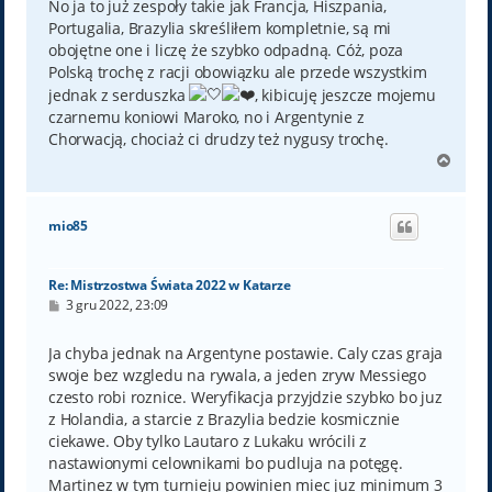
No ja to już zespoły takie jak Francja, Hiszpania,
Portugalia, Brazylia skreśliłem kompletnie, są mi
obojętne one i liczę że szybko odpadną. Cóż, poza
Polską trochę z racji obowiązku ale przede wszystkim
jednak z serduszka
, kibicuję jeszcze mojemu
czarnemu koniowi Maroko, no i Argentynie z
Chorwacją, chociaż ci drudzy też nygusy trochę.
N
a
g
ó
mio85
r
ę
Re: Mistrzostwa Świata 2022 w Katarze
P
3 gru 2022, 23:09
o
s
t
Ja chyba jednak na Argentyne postawie. Caly czas graja
swoje bez wzgledu na rywala, a jeden zryw Messiego
czesto robi roznice. Weryfikacja przyjdzie szybko bo juz
z Holandia, a starcie z Brazylia bedzie kosmicznie
ciekawe. Oby tylko Lautaro z Lukaku wrócili z
nastawionymi celownikami bo pudluja na potęgę.
Martinez w tym turnieju powinien miec juz minimum 3