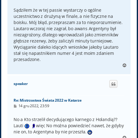
o
s
t
Sądziłem że w tej passie wystarczy o ogólne
uczestnictwo z drużyną w finale, a nie fizyczne na
boisku. Mój błąd, przepraszam za to nieporozumienie.
Lautaro wczoraj nie zagrał, bo awans Argentyny był
niezagrożony, dlatego wprowadzali jako zmienników
głębsze rezerwy, żeby zaliczyli minuty turniejowe.
Wyciąganie daleko idących wniosków jakoby Lautaro
stał się napastnikiem numer 4 jest moim zdaniem
przesadzone.
N
a
g
ó
speaker
r
ę
Re: Mistrzostwa Świata 2022 w Katarze
P
14 gru 2022, 23:59
o
s
t
No a Kto strzelił decydującego karnego z Holandią??
Lauti
więc No można powiedzieć nawet, że gdyby
nie on, to Argentyna by nie przeszła.
N