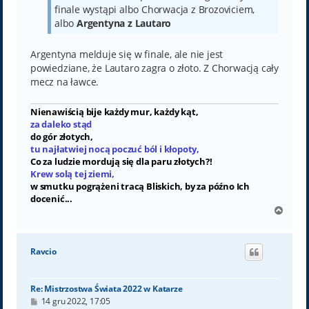
finale wystąpi albo Chorwacja z Brozoviciem,
albo
Argentyna z Lautaro
Argentyna melduje się w finale, ale nie jest
powiedziane, że Lautaro zagra o złoto. Z Chorwacją cały
mecz na ławce.
Nienawiścią bije każdy mur, każdy kąt,
za daleko stąd
do gór złotych,
tu najłatwiej nocą poczuć ból i kłopoty,
Co za ludzie mordują się dla paru złotych?!
Krew solą tej ziemi,
w smutku pogrążeni tracą Bliskich, by za późno Ich
docenić...
N
a
g
ó
Ravcio
r
ę
Re: Mistrzostwa Świata 2022 w Katarze
P
14 gru 2022, 17:05