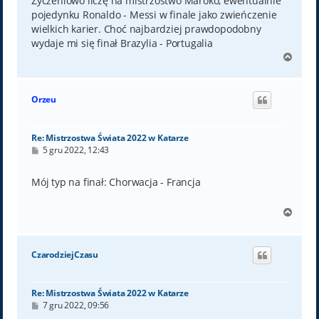
Życzeniowo liczę na mistrzostwo Maroko, ewentualnie
pojedynku Ronaldo - Messi w finale jako zwieńczenie
wielkich karier. Choć najbardziej prawdopodobny
wydaje mi się finał Brazylia - Portugalia
N
a
g
ó
Orzeu
r
ę
Re: Mistrzostwa Świata 2022 w Katarze
P
5 gru 2022, 12:43
o
s
t
Mój typ na finał: Chorwacja - Francja
N
a
g
ó
CzarodziejCzasu
r
ę
Re: Mistrzostwa Świata 2022 w Katarze
P
7 gru 2022, 09:56
o