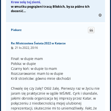
Krew solą tej ziemi,
w smutku pogrążeni tracą Bliskich, by za późno Ich
docenić...
N
a
g
ó
Piekarz
r
ę
Re: Mistrzostwa Świata 2022 w Katarze
P
21 lis 2022, 20:16
o
s
t
Finał: w dupie mam
Polska: w dupie
Czarny koń: w dupie to mam
Rozczarowanie: mam to w dupie
Król strzelców: gówno mnie obchodzi
Chwalę się czy żalę? Otóż żalę. Pierwszy raz w życiu nie
jaram się praktycznie w ogóle MŚ/ME. Cyrk i skandale,
jakimi obrosła organizacja tej imprezy przez Katar, w
połączeniu z nieobecnością mojej ulubionej
reprezentacji, skutecznie mi to uniemożliwiły. Fakt, że