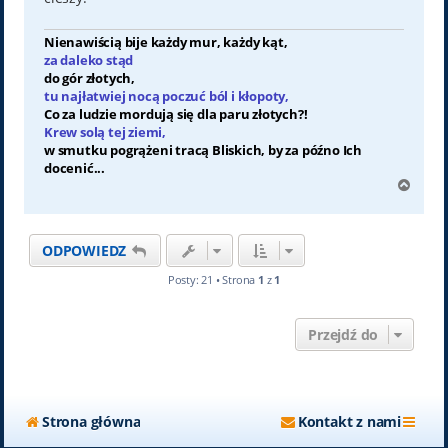
Nienawiścią bije każdy mur, każdy kąt,
za daleko stąd
do gór złotych,
tu najłatwiej nocą poczuć ból i kłopoty,
Co za ludzie mordują się dla paru złotych?!
Krew solą tej ziemi,
w smutku pogrążeni tracą Bliskich, by za późno Ich
docenić...
N
a
g
ó
ODPOWIEDZ
r
ę
Posty: 21 • Strona
1
z
1
Przejdź do
Strona główna
Kontakt z nami