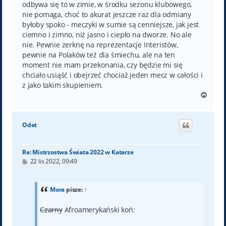
odbywa się to w zimie, w środku sezonu klubowego,
nie pomaga, choć to akurat jeszcze raz dla odmiany
byłoby spoko - meczyki w sumie są cenniejsze, jak jest
ciemno i zimno, niż jasno i ciepło na dworze. No ale
nie. Pewnie zerknę na reprezentacje Interistów,
pewnie na Polaków też dla śmiechu, ale na ten
moment nie mam przekonania, czy będzie mi się
chciało usiąść i obejrzeć chociaż jeden mecz w całości i
z jako takim skupieniem.
N
a
g
ó
Odet
r
ę
Re: Mistrzostwa Świata 2022 w Katarze
P
22 lis 2022, 09:49
o
s
t
Mora
pisze:
↑
Czarny
Afroamerykański koń: