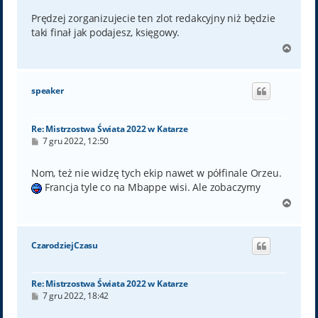
s
t
Prędzej zorganizujecie ten zlot redakcyjny niż będzie
taki finał jak podajesz, księgowy.
N
a
g
ó
speaker
r
ę
Re: Mistrzostwa Świata 2022 w Katarze
P
7 gru 2022, 12:50
o
s
t
Nom, też nie widzę tych ekip nawet w półfinale Orzeu.
Francja tyle co na Mbappe wisi. Ale zobaczymy
N
a
g
ó
CzarodziejCzasu
r
ę
Re: Mistrzostwa Świata 2022 w Katarze
P
7 gru 2022, 18:42
o
s