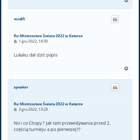
N
a
g
ó
mio85
r
ę
Re: Mistrzostwa Świata 2022 w Katarze
P
1 gru 2022, 18:50
o
s
t
Lukaku dał dziś popis
N
a
g
ó
speaker
r
ę
Re: Mistrzostwa Świata 2022 w Katarze
P
3 gru 2022, 13:23
o
s
t
No i co Chopy ? Jak tam przewidywania przed 2.
częścią turnieju a po pierwszej??