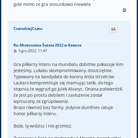
gole mimo ze gra stosunkowo niewiele
N
a
g
ó
CzarodziejCzasu
r
ę
Re: Mistrzostwa Świata 2022 w Katarze
P
5 gru 2022, 11:47
o
s
t
Gra piłkarzy Interu na mundialu dobitnie pokazuje kim
jesteśmy. Lukaku skompromitowany, doszczętnie.
Typowany na kandydata do korony króla strzelców
Lautaro kompromituje się marnując setki, do tego
stopnia że wygryzł go Julek Alvaryc. Onana potwierdził,
że jest po prostu debilem i zasłużenie został
wyrzucony ze zgrupowania.
Brozo również bez formy. Jedynie dumfries ratuje
honor piłkarzy Interu.
Boże, ty widzisz i nie grzmisz.