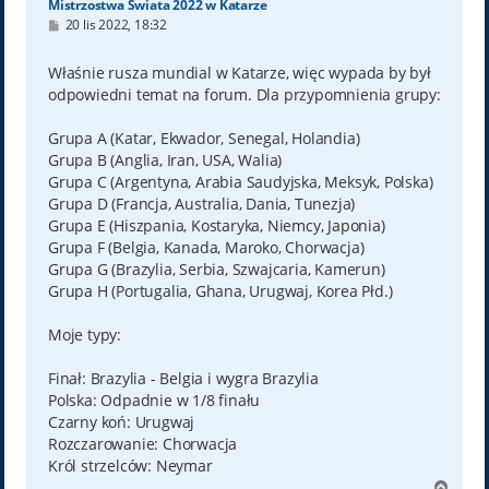
Mistrzostwa Świata 2022 w Katarze
P
20 lis 2022, 18:32
o
s
t
Właśnie rusza mundial w Katarze, więc wypada by był
odpowiedni temat na forum. Dla przypomnienia grupy:
Grupa A (Katar, Ekwador, Senegal, Holandia)
Grupa B (Anglia, Iran, USA, Walia)
Grupa C (Argentyna, Arabia Saudyjska, Meksyk, Polska)
Grupa D (Francja, Australia, Dania, Tunezja)
Grupa E (Hiszpania, Kostaryka, Niemcy, Japonia)
Grupa F (Belgia, Kanada, Maroko, Chorwacja)
Grupa G (Brazylia, Serbia, Szwajcaria, Kamerun)
Grupa H (Portugalia, Ghana, Urugwaj, Korea Płd.)
Moje typy:
Finał: Brazylia - Belgia i wygra Brazylia
Polska: Odpadnie w 1/8 finału
Czarny koń: Urugwaj
Rozczarowanie: Chorwacja
Król strzelców: Neymar
N