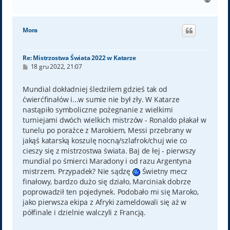
a
g
ó
Mora
r
ę
Re: Mistrzostwa Świata 2022 w Katarze
P
18 gru 2022, 21:07
o
s
t
Mundial dokładniej śledziłem gdzieś tak od
ćwierćfinałów i...w sumie nie był zły. W Katarze
nastąpiło symboliczne pożegnanie z wielkimi
turniejami dwóch wielkich mistrzów - Ronaldo płakał w
tunelu po porażce z Marokiem, Messi przebrany w
jakąś katarską koszulę nocną/szlafrok/chuj wie co
cieszy się z mistrzostwa świata. Baj de łej - pierwszy
mundial po śmierci Maradony i od razu Argentyna
mistrzem. Przypadek? Nie sądzę
Świetny mecz
finałowy, bardzo dużo się działo, Marciniak dobrze
poprowadził ten pojedynek. Podobało mi się Maroko,
jako pierwsza ekipa z Afryki zameldowali się aż w
półfinale i dzielnie walczyli z Francją.