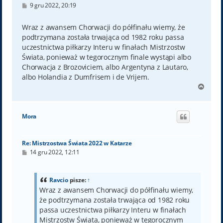
P
9 gru 2022, 20:19
o
s
t
Wraz z awansem Chorwacji do półfinału wiemy, że
podtrzymana została trwająca od 1982 roku passa
uczestnictwa piłkarzy Interu w finałach Mistrzostw
Świata, ponieważ w tegorocznym finale wystąpi albo
Chorwacja z Brozoviciem, albo Argentyna z Lautaro,
albo Holandia z Dumfrisem i de Vrijem.
N
a
g
ó
Mora
r
ę
Re: Mistrzostwa Świata 2022 w Katarze
P
14 gru 2022, 12:11
o
s
t
Ravcio
pisze:
↑
Wraz z awansem Chorwacji do półfinału wiemy,
że podtrzymana została trwająca od 1982 roku
passa uczestnictwa piłkarzy Interu w finałach
Mistrzostw Świata, ponieważ w tegorocznym