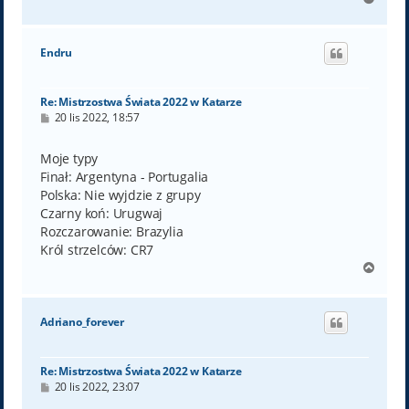
a
g
ó
Endru
r
ę
Re: Mistrzostwa Świata 2022 w Katarze
P
20 lis 2022, 18:57
o
s
t
Moje typy
Finał: Argentyna - Portugalia
Polska: Nie wyjdzie z grupy
Czarny koń: Urugwaj
Rozczarowanie: Brazylia
Król strzelców: CR7
N
a
g
ó
Adriano_forever
r
ę
Re: Mistrzostwa Świata 2022 w Katarze
P
20 lis 2022, 23:07
o