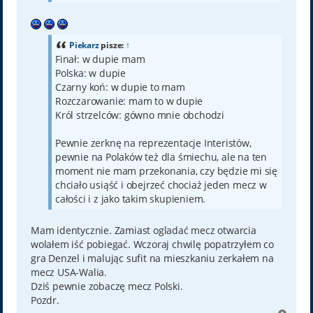
Piekarz
pisze:
↑
Finał: w dupie mam
Polska: w dupie
Czarny koń: w dupie to mam
Rozczarowanie: mam to w dupie
Król strzelców: gówno mnie obchodzi
Pewnie zerknę na reprezentacje Interistów,
pewnie na Polaków też dla śmiechu, ale na ten
moment nie mam przekonania, czy będzie mi się
chciało usiąść i obejrzeć chociaż jeden mecz w
całości i z jako takim skupieniem.
Mam identycznie. Zamiast ogladać mecz otwarcia
wolałem iść pobiegać. Wczoraj chwilę popatrzyłem co
gra Denzel i malując sufit na mieszkaniu zerkałem na
mecz USA-Walia.
Dziś pewnie zobaczę mecz Polski.
Pozdr.