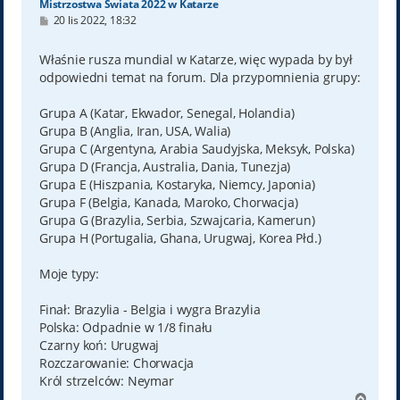
Mistrzostwa Świata 2022 w Katarze
P
20 lis 2022, 18:32
o
s
t
Właśnie rusza mundial w Katarze, więc wypada by był
odpowiedni temat na forum. Dla przypomnienia grupy:
Grupa A (Katar, Ekwador, Senegal, Holandia)
Grupa B (Anglia, Iran, USA, Walia)
Grupa C (Argentyna, Arabia Saudyjska, Meksyk, Polska)
Grupa D (Francja, Australia, Dania, Tunezja)
Grupa E (Hiszpania, Kostaryka, Niemcy, Japonia)
Grupa F (Belgia, Kanada, Maroko, Chorwacja)
Grupa G (Brazylia, Serbia, Szwajcaria, Kamerun)
Grupa H (Portugalia, Ghana, Urugwaj, Korea Płd.)
Moje typy:
Finał: Brazylia - Belgia i wygra Brazylia
Polska: Odpadnie w 1/8 finału
Czarny koń: Urugwaj
Rozczarowanie: Chorwacja
Król strzelców: Neymar
N