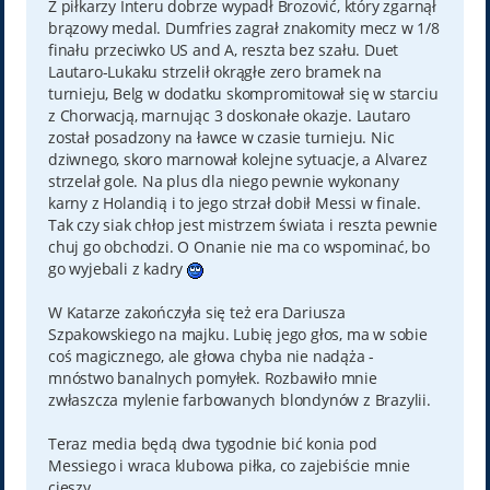
Z piłkarzy Interu dobrze wypadł Brozović, który zgarnął
brązowy medal. Dumfries zagrał znakomity mecz w 1/8
finału przeciwko US and A, reszta bez szału. Duet
Lautaro-Lukaku strzelił okrągłe zero bramek na
turnieju, Belg w dodatku skompromitował się w starciu
z Chorwacją, marnując 3 doskonałe okazje. Lautaro
został posadzony na ławce w czasie turnieju. Nic
dziwnego, skoro marnował kolejne sytuacje, a Alvarez
strzelał gole. Na plus dla niego pewnie wykonany
karny z Holandią i to jego strzał dobił Messi w finale.
Tak czy siak chłop jest mistrzem świata i reszta pewnie
chuj go obchodzi. O Onanie nie ma co wspominać, bo
go wyjebali z kadry
W Katarze zakończyła się też era Dariusza
Szpakowskiego na majku. Lubię jego głos, ma w sobie
coś magicznego, ale głowa chyba nie nadąża -
mnóstwo banalnych pomyłek. Rozbawiło mnie
zwłaszcza mylenie farbowanych blondynów z Brazylii.
Teraz media będą dwa tygodnie bić konia pod
Messiego i wraca klubowa piłka, co zajebiście mnie
cieszy.