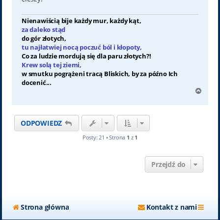
Nienawiścią bije każdy mur, każdy kąt,
za daleko stąd
do gór złotych,
tu najłatwiej nocą poczuć ból i kłopoty,
Co za ludzie mordują się dla paru złotych?!
Krew solą tej ziemi,
w smutku pogrążeni tracą Bliskich, by za późno Ich
docenić...
N
a
g
ó
ODPOWIEDZ
r
ę
Posty: 21 • Strona
1
z
1
Przejdź do
Strona główna
Kontakt z nami