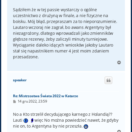
o
s
t
Sądziłem że w tej passie wystarczy o ogólne
uczestnictwo z drużyną w finale, a nie fizyczne na
boisku. Mój błąd, przepraszam za to nieporozumienie.
Lautaro wczoraj nie zagrał, bo awans Argentyny był
niezagrożony, dlatego wprowadzali jako zmienników
głębsze rezerwy, żeby zaliczyli minuty turniejowe.
Wyciąganie daleko idących wniosków jakoby Lautaro
stał się napastnikiem numer 4 jest moim zdaniem
przesadzone.
N
a
g
ó
speaker
r
ę
Re: Mistrzostwa Świata 2022 w Katarze
P
14 gru 2022, 23:59
o
s
t
No a Kto strzelił decydującego karnego z Holandią??
Lauti
więc No można powiedzieć nawet, że gdyby
nie on, to Argentyna by nie przeszła.
N