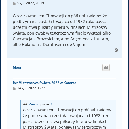
P
9 gru 2022, 20:19
o
s
t
Wraz z awansem Chorwacji do półfinału wiemy, że
podtrzymana została trwająca od 1982 roku passa
uczestnictwa piłkarzy Interu w finałach Mistrzostw
Świata, ponieważ w tegorocznym finale wystąpi albo
Chorwacja z Brozoviciem, albo Argentyna z Lautaro,
albo Holandia z Dumfrisem i de Vrijem.
N
a
g
ó
Mora
r
ę
Re: Mistrzostwa Świata 2022 w Katarze
P
14 gru 2022, 12:11
o
s
t
Ravcio
pisze:
↑
Wraz z awansem Chorwacji do półfinału wiemy,
że podtrzymana została trwająca od 1982 roku
passa uczestnictwa piłkarzy Interu w finałach
Mistrzostw Świata, ponieważ w tegorocznym