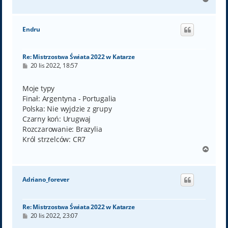
a
g
ó
Endru
r
ę
Re: Mistrzostwa Świata 2022 w Katarze
P
20 lis 2022, 18:57
o
s
t
Moje typy
Finał: Argentyna - Portugalia
Polska: Nie wyjdzie z grupy
Czarny koń: Urugwaj
Rozczarowanie: Brazylia
Król strzelców: CR7
N
a
g
ó
Adriano_forever
r
ę
Re: Mistrzostwa Świata 2022 w Katarze
P
20 lis 2022, 23:07
o