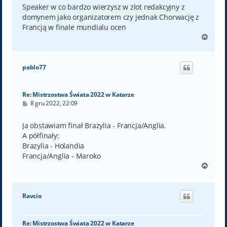
t
Speaker w co bardzo wierzysz w zlot redakcyjny z
domynem jako organizatorem czy jednak Chorwację z
Francją w finale mundialu ocen
N
a
g
ó
pablo77
r
ę
Re: Mistrzostwa Świata 2022 w Katarze
P
8 gru 2022, 22:09
o
s
t
Ja obstawiam finał Brazylia - Francja/Anglia.
A półfinały:
Brazylia - Holandia
Francja/Anglia - Maroko
N
a
g
ó
Ravcio
r
ę
Re: Mistrzostwa Świata 2022 w Katarze