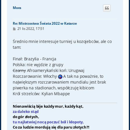
g
ó
Mora
r
ę
Re: Mistrzostwa Świata 2022 w Katarze
P
21 lis 2022, 17:51
o
s
t
Średnio mnie interesuje turniej u kozojebców, ale co
tam:
Finał: Brazylia - Francja
Polska: nie wyjdzie z grupy
Czarny
Afroamerykański koń: Urugwaj
Rozczarowanie: Włochy
A tak na poważnie, to
największym rozczarowaniem mundialu jest brak
piwerka na stadionach, współczuję kibicom
Król strzelców: Kylian Mbappe
Nienawiścią bije każdy mur, każdy kąt,
za daleko stąd
do gór złotych,
tu najłatwiej nocą poczuć ból i kłopoty,
Co za ludzie mordują się dla paru złotych?!