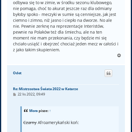
odbywa się to w zimie, w środku sezonu klubowego,
nie pomaga, choć to akurat jeszcze raz dla odmiany
byłoby spoko - meczyki w sumie są cenniejsze, jak jest
ciemno i zimno, niż jasno i ciepło na dworze. No ale
nie. Pewnie zerknę na reprezentacje Interistów,
pewnie na Polaków też dla śmiechu, ale na ten
moment nie mam przekonania, czy będzie mi się
chciało usiąść i obejrzeć chociaż jeden mecz w całości i
z jako takim skupieniem.
N
a
g
ó
Odet
r
ę
Re: Mistrzostwa Świata 2022 w Katarze
P
22 lis 2022, 09:49
o
s
t
Mora
pisze:
↑
Czarny
Afroamerykański koń: