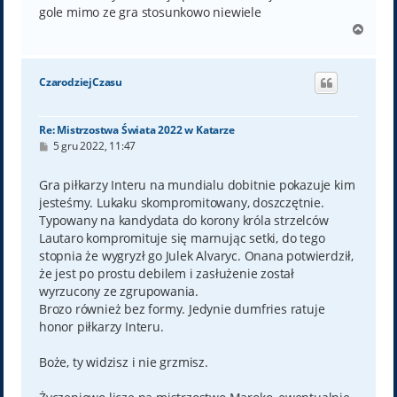
gole mimo ze gra stosunkowo niewiele
N
a
g
ó
CzarodziejCzasu
r
ę
Re: Mistrzostwa Świata 2022 w Katarze
P
5 gru 2022, 11:47
o
s
t
Gra piłkarzy Interu na mundialu dobitnie pokazuje kim
jesteśmy. Lukaku skompromitowany, doszczętnie.
Typowany na kandydata do korony króla strzelców
Lautaro kompromituje się marnując setki, do tego
stopnia że wygryzł go Julek Alvaryc. Onana potwierdził,
że jest po prostu debilem i zasłużenie został
wyrzucony ze zgrupowania.
Brozo również bez formy. Jedynie dumfries ratuje
honor piłkarzy Interu.
Boże, ty widzisz i nie grzmisz.