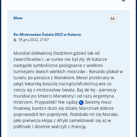
a
g
ó
Mora
r
ę
Re: Mistrzostwa Świata 2022 w Katarze
P
18 gru 2022, 21:07
o
s
t
Mundial dokładniej śledziłem gdzieś tak od
ćwierćfinałów i...w sumie nie był zły. W Katarze
nastąpiło symboliczne pożegnanie z wielkimi
turniejami dwóch wielkich mistrzów - Ronaldo płakał w
tunelu po porażce z Marokiem, Messi przebrany w
jakąś katarską koszulę nocną/szlafrok/chuj wie co
cieszy się z mistrzostwa świata. Baj de łej - pierwszy
mundial po śmierci Maradony i od razu Argentyna
mistrzem. Przypadek? Nie sądzę
Świetny mecz
finałowy, bardzo dużo się działo, Marciniak dobrze
poprowadził ten pojedynek. Podobało mi się Maroko,
jako pierwsza ekipa z Afryki zameldowali się aż w
półfinale i dzielnie walczyli z Francją.