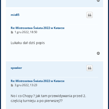
N
a
g
ó
mio85
r
ę
Re: Mistrzostwa Świata 2022 w Katarze
P
1 gru 2022, 18:50
o
s
t
Lukaku dał dziś popis
N
a
g
ó
speaker
r
ę
Re: Mistrzostwa Świata 2022 w Katarze
P
3 gru 2022, 13:23
o
s
t
No i co Chopy ? Jak tam przewidywania przed 2.
częścią turnieju a po pierwszej??