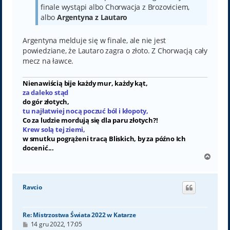
finale wystąpi albo Chorwacja z Brozoviciem,
albo
Argentyna z Lautaro
Argentyna melduje się w finale, ale nie jest
powiedziane, że Lautaro zagra o złoto. Z Chorwacją cały
mecz na ławce.
Nienawiścią bije każdy mur, każdy kąt,
za daleko stąd
do gór złotych,
tu najłatwiej nocą poczuć ból i kłopoty,
Co za ludzie mordują się dla paru złotych?!
Krew solą tej ziemi,
w smutku pogrążeni tracą Bliskich, by za późno Ich
docenić...
N
a
g
ó
Ravcio
r
ę
Re: Mistrzostwa Świata 2022 w Katarze
P
14 gru 2022, 17:05