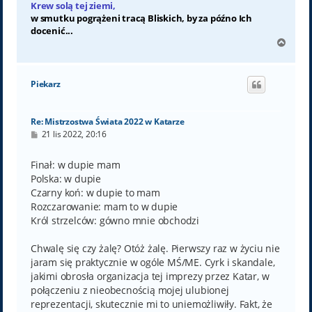
Krew solą tej ziemi,
w smutku pogrążeni tracą Bliskich, by za późno Ich
docenić...
N
a
g
ó
Piekarz
r
ę
Re: Mistrzostwa Świata 2022 w Katarze
P
21 lis 2022, 20:16
o
s
t
Finał: w dupie mam
Polska: w dupie
Czarny koń: w dupie to mam
Rozczarowanie: mam to w dupie
Król strzelców: gówno mnie obchodzi
Chwalę się czy żalę? Otóż żalę. Pierwszy raz w życiu nie
jaram się praktycznie w ogóle MŚ/ME. Cyrk i skandale,
jakimi obrosła organizacja tej imprezy przez Katar, w
połączeniu z nieobecnością mojej ulubionej
reprezentacji, skutecznie mi to uniemożliwiły. Fakt, że