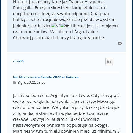
No ja to już zespoły takie jak Francja, Hiszpania,
Portugalia, Brazylia skreśliłem kompletnie, są mi
obojętne one i liczę że szybko odpadną. Cóż, poza
Polską trochę z racji obowiązku ale przede wszystkim
jednak z serduszka
, kibicuję jeszcze mojemu
czarnemu koniowi Maroko, no i Argentynie z
Chorwacją, chociaż ci drudzy też nygusy trochę.
N
a
g
ó
mio85
r
ę
Re: Mistrzostwa Świata 2022 w Katarze
P
3 gru 2022, 23:09
o
s
t
Ja chyba jednak na Argentyne postawie. Caly czas graja
swoje bez wzgledu na rywala, a jeden zryw Messiego
czesto robi roznice. Weryfikacja przyjdzie szybko bo juz
z Holandia, a starcie z Brazylia bedzie kosmicznie
ciekawe. Oby tylko Lautaro z Lukaku wrócili z
nastawionymi celownikami bo pudluja na potęgę.
Martinez w tym turnieju powinien miec juz minimum 3