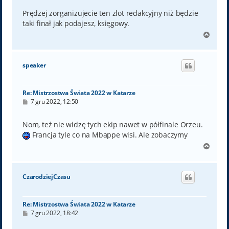
s
t
Prędzej zorganizujecie ten zlot redakcyjny niż będzie
taki finał jak podajesz, księgowy.
N
a
g
ó
speaker
r
ę
Re: Mistrzostwa Świata 2022 w Katarze
P
7 gru 2022, 12:50
o
s
t
Nom, też nie widzę tych ekip nawet w półfinale Orzeu.
Francja tyle co na Mbappe wisi. Ale zobaczymy
N
a
g
ó
CzarodziejCzasu
r
ę
Re: Mistrzostwa Świata 2022 w Katarze
P
7 gru 2022, 18:42
o
s