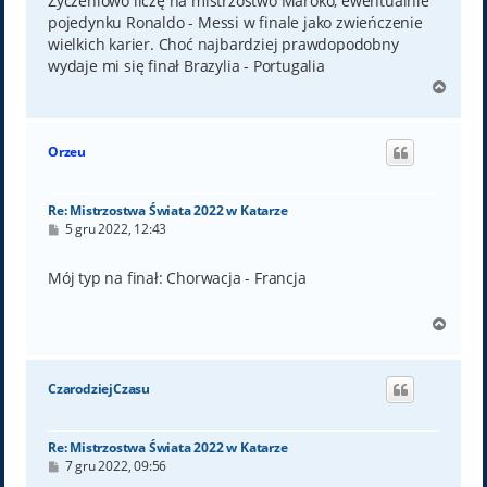
Życzeniowo liczę na mistrzostwo Maroko, ewentualnie
pojedynku Ronaldo - Messi w finale jako zwieńczenie
wielkich karier. Choć najbardziej prawdopodobny
wydaje mi się finał Brazylia - Portugalia
N
a
g
ó
Orzeu
r
ę
Re: Mistrzostwa Świata 2022 w Katarze
P
5 gru 2022, 12:43
o
s
t
Mój typ na finał: Chorwacja - Francja
N
a
g
ó
CzarodziejCzasu
r
ę
Re: Mistrzostwa Świata 2022 w Katarze
P
7 gru 2022, 09:56
o