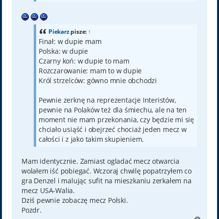
Piekarz
pisze:
↑
Finał: w dupie mam
Polska: w dupie
Czarny koń: w dupie to mam
Rozczarowanie: mam to w dupie
Król strzelców: gówno mnie obchodzi
Pewnie zerknę na reprezentacje Interistów,
pewnie na Polaków też dla śmiechu, ale na ten
moment nie mam przekonania, czy będzie mi się
chciało usiąść i obejrzeć chociaż jeden mecz w
całości i z jako takim skupieniem.
Mam identycznie. Zamiast ogladać mecz otwarcia
wolałem iść pobiegać. Wczoraj chwilę popatrzyłem co
gra Denzel i malując sufit na mieszkaniu zerkałem na
mecz USA-Walia.
Dziś pewnie zobaczę mecz Polski.
Pozdr.