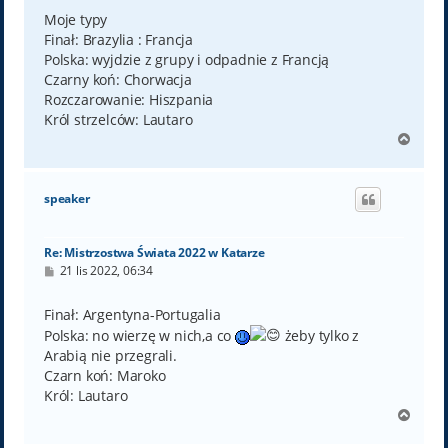
s
t
Moje typy
Finał: Brazylia : Francja
Polska: wyjdzie z grupy i odpadnie z Francją
Czarny koń: Chorwacja
Rozczarowanie: Hiszpania
Król strzelców: Lautaro
N
a
g
ó
speaker
r
ę
Re: Mistrzostwa Świata 2022 w Katarze
P
21 lis 2022, 06:34
o
s
t
Finał: Argentyna-Portugalia
Polska: no wierzę w nich,a co
żeby tylko z
Arabią nie przegrali.
Czarn koń: Maroko
Król: Lautaro
N
a