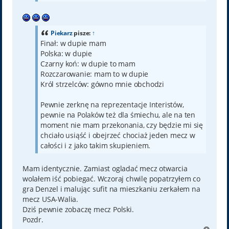
Piekarz
pisze:
↑
Finał: w dupie mam
Polska: w dupie
Czarny koń: w dupie to mam
Rozczarowanie: mam to w dupie
Król strzelców: gówno mnie obchodzi
Pewnie zerknę na reprezentacje Interistów,
pewnie na Polaków też dla śmiechu, ale na ten
moment nie mam przekonania, czy będzie mi się
chciało usiąść i obejrzeć chociaż jeden mecz w
całości i z jako takim skupieniem.
Mam identycznie. Zamiast ogladać mecz otwarcia
wolałem iść pobiegać. Wczoraj chwilę popatrzyłem co
gra Denzel i malując sufit na mieszkaniu zerkałem na
mecz USA-Walia.
Dziś pewnie zobaczę mecz Polski.
Pozdr.