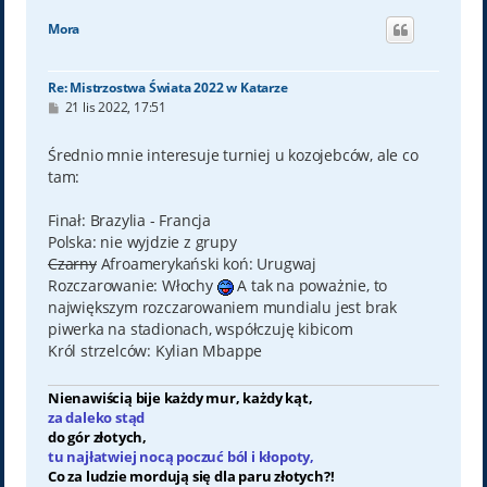
g
ó
Mora
r
ę
Re: Mistrzostwa Świata 2022 w Katarze
P
21 lis 2022, 17:51
o
s
t
Średnio mnie interesuje turniej u kozojebców, ale co
tam:
Finał: Brazylia - Francja
Polska: nie wyjdzie z grupy
Czarny
Afroamerykański koń: Urugwaj
Rozczarowanie: Włochy
A tak na poważnie, to
największym rozczarowaniem mundialu jest brak
piwerka na stadionach, współczuję kibicom
Król strzelców: Kylian Mbappe
Nienawiścią bije każdy mur, każdy kąt,
za daleko stąd
do gór złotych,
tu najłatwiej nocą poczuć ból i kłopoty,
Co za ludzie mordują się dla paru złotych?!