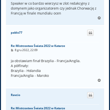
t
Speaker w co bardzo wierzysz w zlot redakcyjny z
domynem jako organizatorem czy jednak Chorwację z
Francją w finale mundialu ocen
N
a
g
ó
pablo77
r
ę
Re: Mistrzostwa Świata 2022 w Katarze
P
8 gru 2022, 22:09
o
s
t
Ja obstawiam finał Brazylia - Francja/Anglia.
A półfinały:
Brazylia - Holandia
Francja/Anglia - Maroko
N
a
g
ó
Ravcio
r
ę
Re: Mistrzostwa Świata 2022 w Katarze