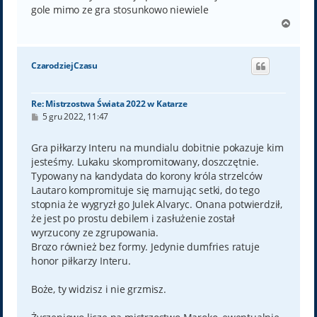
gole mimo ze gra stosunkowo niewiele
N
a
g
ó
CzarodziejCzasu
r
ę
Re: Mistrzostwa Świata 2022 w Katarze
P
5 gru 2022, 11:47
o
s
t
Gra piłkarzy Interu na mundialu dobitnie pokazuje kim
jesteśmy. Lukaku skompromitowany, doszczętnie.
Typowany na kandydata do korony króla strzelców
Lautaro kompromituje się marnując setki, do tego
stopnia że wygryzł go Julek Alvaryc. Onana potwierdził,
że jest po prostu debilem i zasłużenie został
wyrzucony ze zgrupowania.
Brozo również bez formy. Jedynie dumfries ratuje
honor piłkarzy Interu.
Boże, ty widzisz i nie grzmisz.