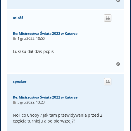
N
a
g
ó
mio85
r
ę
Re: Mistrzostwa Świata 2022 w Katarze
P
1 gru 2022, 18:50
o
s
t
Lukaku dał dziś popis
N
a
g
ó
speaker
r
ę
Re: Mistrzostwa Świata 2022 w Katarze
P
3 gru 2022, 13:23
o
s
t
No i co Chopy ? Jak tam przewidywania przed 2.
częścią turnieju a po pierwszej??