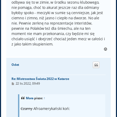
odbywa się to w zimie, w środku sezonu klubowego,
nie pomaga, choć to akurat jeszcze raz dla odmiany
byłoby spoko - meczyki w sumie są cenniejsze, jak jest
ciemno i zimno, niż jasno i ciepło na dworze. No ale
nie. Pewnie zerknę na reprezentacje Interistów,
pewnie na Polaków też dla śmiechu, ale na ten
moment nie mam przekonania, czy będzie mi się
chciało usiąść i obejrzeć chociaż jeden mecz w całości i
z jako takim skupieniem.
N
a
g
ó
Odet
r
ę
Re: Mistrzostwa Świata 2022 w Katarze
P
22 lis 2022, 09:49
o
s
t
Mora
pisze:
↑
Czarny
Afroamerykański koń: