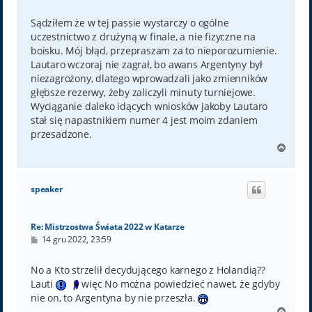
o
s
t
Sądziłem że w tej passie wystarczy o ogólne
uczestnictwo z drużyną w finale, a nie fizyczne na
boisku. Mój błąd, przepraszam za to nieporozumienie.
Lautaro wczoraj nie zagrał, bo awans Argentyny był
niezagrożony, dlatego wprowadzali jako zmienników
głębsze rezerwy, żeby zaliczyli minuty turniejowe.
Wyciąganie daleko idących wniosków jakoby Lautaro
stał się napastnikiem numer 4 jest moim zdaniem
przesadzone.
N
a
g
ó
speaker
r
ę
Re: Mistrzostwa Świata 2022 w Katarze
P
14 gru 2022, 23:59
o
s
t
No a Kto strzelił decydującego karnego z Holandią??
Lauti
więc No można powiedzieć nawet, że gdyby
nie on, to Argentyna by nie przeszła.
N