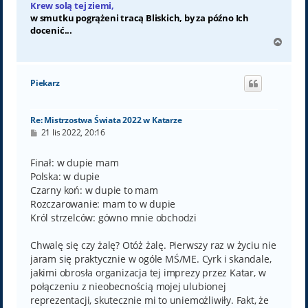
Krew solą tej ziemi,
w smutku pogrążeni tracą Bliskich, by za późno Ich
docenić...
N
a
g
ó
Piekarz
r
ę
Re: Mistrzostwa Świata 2022 w Katarze
P
21 lis 2022, 20:16
o
s
t
Finał: w dupie mam
Polska: w dupie
Czarny koń: w dupie to mam
Rozczarowanie: mam to w dupie
Król strzelców: gówno mnie obchodzi
Chwalę się czy żalę? Otóż żalę. Pierwszy raz w życiu nie
jaram się praktycznie w ogóle MŚ/ME. Cyrk i skandale,
jakimi obrosła organizacja tej imprezy przez Katar, w
połączeniu z nieobecnością mojej ulubionej
reprezentacji, skutecznie mi to uniemożliwiły. Fakt, że