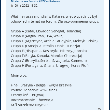
Mistrzostwa Świata 2022 w Katarze
P
20 lis 2022, 18:32
o
s
t
Właśnie rusza mundial w Katarze, więc wypada by był
odpowiedni temat na forum. Dla przypomnienia grupy:
Grupa A (Katar, Ekwador, Senegal, Holandia)
Grupa B (Anglia, Iran, USA, Walia)
Grupa C (Argentyna, Arabia Saudyjska, Meksyk, Polska)
Grupa D (Francja, Australia, Dania, Tunezja)
Grupa E (Hiszpania, Kostaryka, Niemcy, Japonia)
Grupa F (Belgia, Kanada, Maroko, Chorwacja)
Grupa G (Brazylia, Serbia, Szwajcaria, Kamerun)
Grupa H (Portugalia, Ghana, Urugwaj, Korea Płd.)
Moje typy:
Finał: Brazylia - Belgia i wygra Brazylia
Polska: Odpadnie w 1/8 finału
Czarny koń: Urugwaj
Rozczarowanie: Chorwacja
Król strzelców: Neymar
N