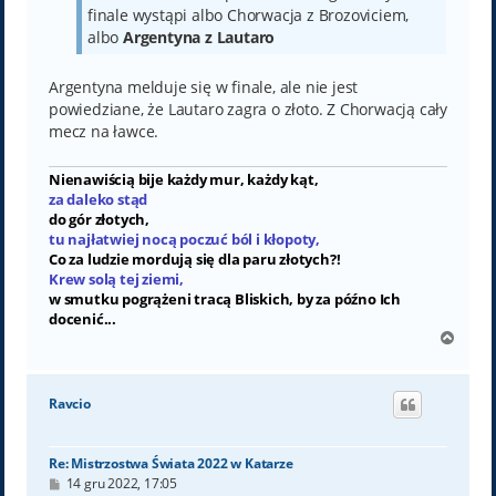
finale wystąpi albo Chorwacja z Brozoviciem,
albo
Argentyna z Lautaro
Argentyna melduje się w finale, ale nie jest
powiedziane, że Lautaro zagra o złoto. Z Chorwacją cały
mecz na ławce.
Nienawiścią bije każdy mur, każdy kąt,
za daleko stąd
do gór złotych,
tu najłatwiej nocą poczuć ból i kłopoty,
Co za ludzie mordują się dla paru złotych?!
Krew solą tej ziemi,
w smutku pogrążeni tracą Bliskich, by za późno Ich
docenić...
N
a
g
ó
Ravcio
r
ę
Re: Mistrzostwa Świata 2022 w Katarze
P
14 gru 2022, 17:05