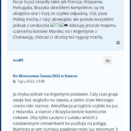
No ja to już zespoły takie jak Francja, Hiszpania,
Portugalia, Brazylia skreśliłem kompletnie, są mi
obojętne one i liczę że szybko odpadną. Cóż, poza
Polską trochę z racji obowiązku ale przede wszystkim
jednak z serduszka
, kibicuję jeszcze mojemu
czarnemu koniowi Maroko, no i Argentynie z
Chorwacją, chociaż ci drudzy też nygusy trochę.
N
a
g
ó
mio85
r
ę
Re: Mistrzostwa Świata 2022 w Katarze
P
3 gru 2022, 23:09
o
s
t
Ja chyba jednak na Argentyne postawie. Caly czas graja
swoje bez wzgledu na rywala, a jeden zryw Messiego
czesto robi roznice. Weryfikacja przyjdzie szybko bo juz
z Holandia, a starcie z Brazylia bedzie kosmicznie
ciekawe. Oby tylko Lautaro z Lukaku wrócili z
nastawionymi celownikami bo pudluja na potęgę.
Martinez w tym turnieju powinien miec juz minimum 3