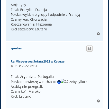
s
t
Moje typy
Finał: Brazylia : Francja
Polska: wyjdzie z grupy i odpadnie z Francją
Czarny koń: Chorwacja
Rozczarowanie: Hiszpania
Król strzelców: Lautaro
N
a
g
ó
speaker
r
ę
Re: Mistrzostwa Świata 2022 w Katarze
P
21 lis 2022, 06:34
o
s
t
Finał: Argentyna-Portugalia
Polska: no wierzę w nich,a co
żeby tylko z
Arabią nie przegrali.
Czarn koń: Maroko
Król: Lautaro
N
a