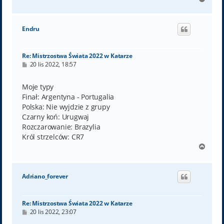
a
g
ó
Endru
r
ę
Re: Mistrzostwa Świata 2022 w Katarze
P
20 lis 2022, 18:57
o
s
t
Moje typy
Finał: Argentyna - Portugalia
Polska: Nie wyjdzie z grupy
Czarny koń: Urugwaj
Rozczarowanie: Brazylia
Król strzelców: CR7
N
a
g
ó
Adriano_forever
r
ę
Re: Mistrzostwa Świata 2022 w Katarze
P
20 lis 2022, 23:07
o