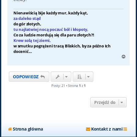
Nienawiścią bije każdy mur, każdy kąt,
za daleko stąd
do gór złotych,
tu najłatwiej nocą poczuć ból i kłopoty,
Co za ludzie mordują się dla paru złotych?!
Krew solą tej ziemi,
w smutku pogrążeni tracą Bliskich, by za późno Ich
docenić...
N
a
g
ó
ODPOWIEDZ
r
ę
Posty: 21 • Strona
1
z
1
Przejdź do
Strona główna
Kontakt z nami