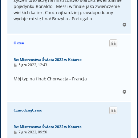
Życzeniowo liczę na mistrzostwo Maroko, ewentualnie
pojedynku Ronaldo - Messi w finale jako zwieńczenie
wielkich karier. Choć najbardziej prawdopodobny
wydaje mi się finał Brazylia - Portugalia
N
a
g
ó
Orzeu
r
ę
Re: Mistrzostwa Świata 2022 w Katarze
P
5 gru 2022, 12:43
o
s
t
Mój typ na finał: Chorwacja - Francja
N
a
g
ó
CzarodziejCzasu
r
ę
Re: Mistrzostwa Świata 2022 w Katarze
P
7 gru 2022, 09:56
o