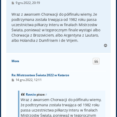
P
9 gru 2022, 20:19
o
s
t
Wraz z awansem Chorwacji do półfinału wiemy, że
podtrzymana została trwająca od 1982 roku passa
uczestnictwa piłkarzy Interu w finałach Mistrzostw
Świata, ponieważ w tegorocznym finale wystąpi albo
Chorwacja z Brozoviciem, albo Argentyna z Lautaro,
albo Holandia z Dumfrisem i de Vrijem.
N
a
g
ó
Mora
r
ę
Re: Mistrzostwa Świata 2022 w Katarze
P
14 gru 2022, 12:11
o
s
t
Ravcio
pisze:
↑
Wraz z awansem Chorwacji do półfinału wiemy,
że podtrzymana została trwająca od 1982 roku
passa uczestnictwa piłkarzy Interu w finałach
Mistrzostw Świata, ponieważ w tegorocznym