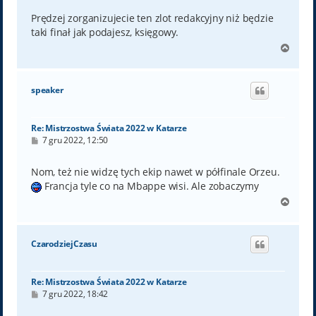
s
t
Prędzej zorganizujecie ten zlot redakcyjny niż będzie
taki finał jak podajesz, księgowy.
N
a
g
ó
speaker
r
ę
Re: Mistrzostwa Świata 2022 w Katarze
P
7 gru 2022, 12:50
o
s
t
Nom, też nie widzę tych ekip nawet w półfinale Orzeu.
Francja tyle co na Mbappe wisi. Ale zobaczymy
N
a
g
ó
CzarodziejCzasu
r
ę
Re: Mistrzostwa Świata 2022 w Katarze
P
7 gru 2022, 18:42
o
s