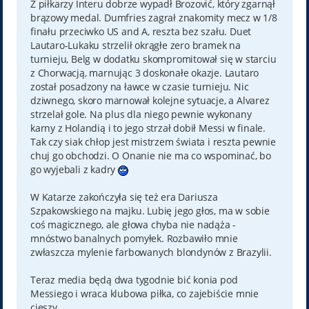
Z piłkarzy Interu dobrze wypadł Brozović, który zgarnął
brązowy medal. Dumfries zagrał znakomity mecz w 1/8
finału przeciwko US and A, reszta bez szału. Duet
Lautaro-Lukaku strzelił okrągłe zero bramek na
turnieju, Belg w dodatku skompromitował się w starciu
z Chorwacją, marnując 3 doskonałe okazje. Lautaro
został posadzony na ławce w czasie turnieju. Nic
dziwnego, skoro marnował kolejne sytuacje, a Alvarez
strzelał gole. Na plus dla niego pewnie wykonany
karny z Holandią i to jego strzał dobił Messi w finale.
Tak czy siak chłop jest mistrzem świata i reszta pewnie
chuj go obchodzi. O Onanie nie ma co wspominać, bo
go wyjebali z kadry
W Katarze zakończyła się też era Dariusza
Szpakowskiego na majku. Lubię jego głos, ma w sobie
coś magicznego, ale głowa chyba nie nadąża -
mnóstwo banalnych pomyłek. Rozbawiło mnie
zwłaszcza mylenie farbowanych blondynów z Brazylii.
Teraz media będą dwa tygodnie bić konia pod
Messiego i wraca klubowa piłka, co zajebiście mnie
cieszy.