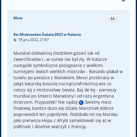
a
g
ó
Mora
r
ę
Re: Mistrzostwa Świata 2022 w Katarze
P
18 gru 2022, 21:07
o
s
t
Mundial dokładniej śledziłem gdzieś tak od
ćwierćfinałów i...w sumie nie był zły. W Katarze
nastąpiło symboliczne pożegnanie z wielkimi
turniejami dwóch wielkich mistrzów - Ronaldo płakał w
tunelu po porażce z Marokiem, Messi przebrany w
jakąś katarską koszulę nocną/szlafrok/chuj wie co
cieszy się z mistrzostwa świata. Baj de łej - pierwszy
mundial po śmierci Maradony i od razu Argentyna
mistrzem. Przypadek? Nie sądzę
Świetny mecz
finałowy, bardzo dużo się działo, Marciniak dobrze
poprowadził ten pojedynek. Podobało mi się Maroko,
jako pierwsza ekipa z Afryki zameldowali się aż w
półfinale i dzielnie walczyli z Francją.