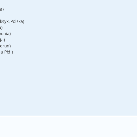
a)
syk, Polska)
a)
ponia)
ja)
merun)
a Płd.)