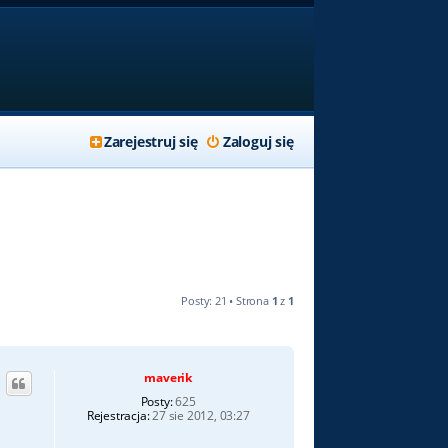
Zarejestruj się
Zaloguj się
Posty: 21 • Strona
1
z
1
maverik
Posty:
625
Rejestracja:
27 sie 2012, 03:27