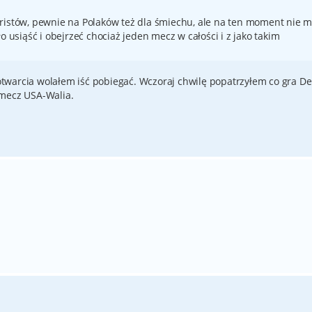
eristów, pewnie na Polaków też dla śmiechu, ale na ten moment nie
o usiąść i obejrzeć chociaż jeden mecz w całości i z jako takim
warcia wolałem iść pobiegać. Wczoraj chwilę popatrzyłem co gra De
 mecz USA-Walia.