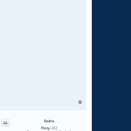
N
a
g
ó
Endru
r
ę
Posty:
282