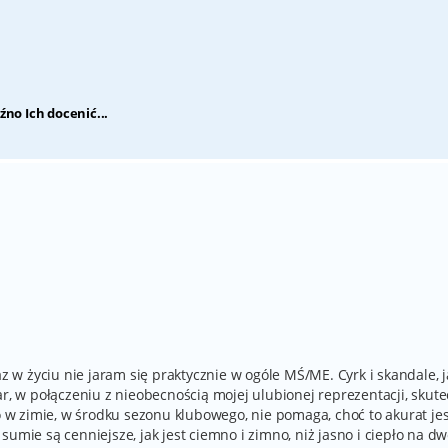
źno Ich docenić...
az w życiu nie jaram się praktycznie w ogóle MŚ/ME. Cyrk i skandale, 
ar, w połączeniu z nieobecnością mojej ulubionej reprezentacji, skute
to w zimie, w środku sezonu klubowego, nie pomaga, choć to akurat je
umie są cenniejsze, jak jest ciemno i zimno, niż jasno i ciepło na dw