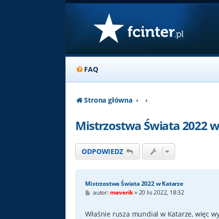
FAQ
Strona główna
Mistrzostwa Świata 2022 w
ODPOWIEDZ
Mistrzostwa Świata 2022 w Katarze
P
autor:
maverik
»
20 lis 2022, 18:32
o
s
t
Właśnie rusza mundial w Katarze, więc w