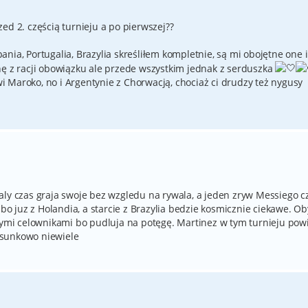
ed 2. częścią turnieju a po pierwszej??
zpania, Portugalia, Brazylia skreśliłem kompletnie, są mi obojętne one i
hę z racji obowiązku ale przede wszystkim jednak z serduszka
 Maroko, no i Argentynie z Chorwacją, chociaż ci drudzy też nygusy
aly czas graja swoje bez wzgledu na rywala, a jeden zryw Messiego c
 bo juz z Holandia, a starcie z Brazylia bedzie kosmicznie ciekawe. Ob
onymi celownikami bo pudluja na potęgę. Martinez w tym turnieju pow
osunkowo niewiele