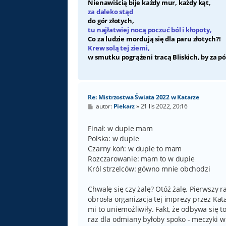
Nienawiścią bije każdy mur, każdy kąt,
za daleko stąd
do gór złotych,
tu najłatwiej nocą poczuć ból i kłopoty,
Co za ludzie mordują się dla paru złotych?!
Krew solą tej ziemi,
w smutku pogrążeni tracą Bliskich, by za pó
Re: Mistrzostwa Świata 2022 w Katarze
P
autor:
Piekarz
»
21 lis 2022, 20:16
o
s
t
Finał: w dupie mam
Polska: w dupie
Czarny koń: w dupie to mam
Rozczarowanie: mam to w dupie
Król strzelców: gówno mnie obchodzi
Chwalę się czy żalę? Otóż żalę. Pierwszy r
obrosła organizacja tej imprezy przez Kat
mi to uniemożliwiły. Fakt, że odbywa się 
raz dla odmiany byłoby spoko - meczyki w s