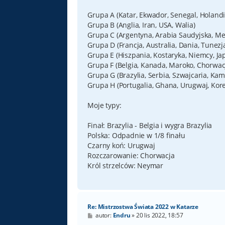
Grupa A (Katar, Ekwador, Senegal, Holandi
Grupa B (Anglia, Iran, USA, Walia)
Grupa C (Argentyna, Arabia Saudyjska, Mek
Grupa D (Francja, Australia, Dania, Tunezj
Grupa E (Hiszpania, Kostaryka, Niemcy, Ja
Grupa F (Belgia, Kanada, Maroko, Chorwac
Grupa G (Brazylia, Serbia, Szwajcaria, Ka
Grupa H (Portugalia, Ghana, Urugwaj, Kore
Moje typy:
Finał: Brazylia - Belgia i wygra Brazylia
Polska: Odpadnie w 1/8 finału
Czarny koń: Urugwaj
Rozczarowanie: Chorwacja
Król strzelców: Neymar
Re: Mistrzostwa Świata 2022 w Katarze
P
autor:
Endru
»
20 lis 2022, 18:57
o