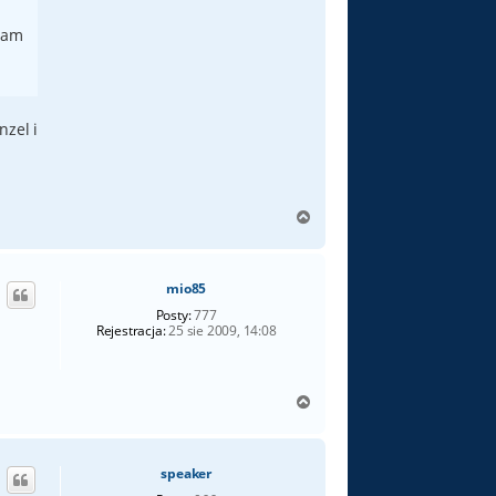
 mam
nzel i
N
a
g
ó
mio85
r
ę
Posty:
777
Rejestracja:
25 sie 2009, 14:08
N
a
g
ó
speaker
r
ę