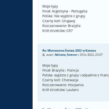
s
t
Moje typy
Finał: Argentyna - Portugalia
Polska: Nie wyjdzie z grupy
Czarny koń: Urugwaj
Rozczarowanie: Brazylia
Król strzelców: CR7
Re: Mistrzostwa Świata 2022 w Katarze
P
autor:
Adriano_forever
»
20 lis 2022, 23:07
o
s
t
Moje typy
Finał: Brazylia : Francja
Polska: wyjdzie z grupy i odpadnie z Franc
Czarny koń: Chorwacja
Rozczarowanie: Hiszpania
Król strzelców: Lautaro