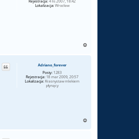
Rejestracja:
4 lis 2007, 18:42
Lokalizacja:
Wrocław
N
a
g
ó
Adriano_forever
r
ę
Posty:
1283
Rejestracja:
18 mar 2009, 20:57
Lokalizacja:
Krasnystaw mlekiem
płynący
N
a
g
ó