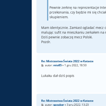
Pewnie zerknę na reprezentacje Int
przekonania, czy będzie mi się chciał
skupieniem.
Mam identycznie. Zamiast ogladać mecz ot
malując sufit na mieszkaniu zerkałem na
Dziś pewnie zobaczę mecz Polski.
Pozdr.
Re: Mistrzostwa Świata 2022 w Katarze
P
autor:
mio85
»
1 gru 2022, 18:50
o
s
t
Lukaku dał dziś popis
Re: Mistrzostwa Świata 2022 w Katarze
P
autor:
speaker
»
3 gru 2022, 13:23