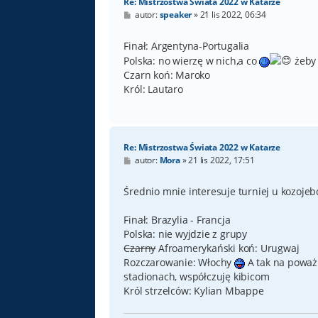
Re: Mistrzostwa Świata 2022 w Katarze
P
autor:
speaker
»
21 lis 2022, 06:34
o
s
t
Finał: Argentyna-Portugalia
Polska: no wierzę w nich,a co
żeby 
Czarn koń: Maroko
Król: Lautaro
Re: Mistrzostwa Świata 2022 w Katarze
P
autor:
Mora
»
21 lis 2022, 17:51
o
s
t
Średnio mnie interesuje turniej u kozojeb
Finał: Brazylia - Francja
Polska: nie wyjdzie z grupy
Czarny
Afroamerykański koń: Urugwaj
Rozczarowanie: Włochy
A tak na poważ
stadionach, współczuję kibicom
Król strzelców: Kylian Mbappe