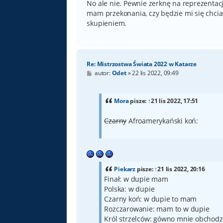
No ale nie. Pewnie zerknę na reprezentac
mam przekonania, czy będzie mi się chciało
skupieniem.
Re: Mistrzostwa Świata 2022 w Katarze
P
autor:
Odet
»
22 lis 2022, 09:49
o
s
t
Mora
pisze:
↑
21 lis 2022, 17:51
Czarny
Afroamerykański koń:
Piekarz
pisze:
↑
21 lis 2022, 20:16
Finał: w dupie mam
Polska: w dupie
Czarny koń: w dupie to mam
Rozczarowanie: mam to w dupie
Król strzelców: gówno mnie obchodz