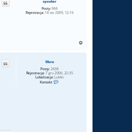
speaker
r
ę
Posty:
966
Rejestracja:
18 sie 2009, 12:16
N
a
g
ó
Mora
r
ę
Posty:
2638
Rejestracja:
7 gru 2006, 22:35
Lokalizacja:
Lublin
S
Kontakt:
k
o
n
t
a
k
t
u
j
s
i
ę