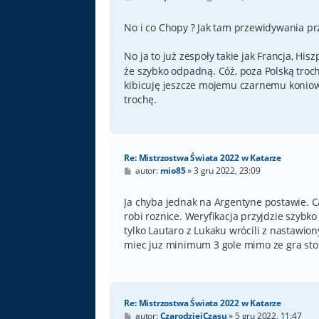
o
s
t
No i co Chopy ? Jak tam przewidywania prz
No ja to już zespoły takie jak Francja, His
że szybko odpadną. Cóż, poza Polską troc
kibicuję jeszcze mojemu czarnemu koniowi
trochę.
Re: Mistrzostwa Świata 2022 w Katarze
P
autor:
mio85
»
3 gru 2022, 23:09
o
s
t
Ja chyba jednak na Argentyne postawie. C
robi roznice. Weryfikacja przyjdzie szybko
tylko Lautaro z Lukaku wrócili z nastawi
miec juz minimum 3 gole mimo ze gra st
Re: Mistrzostwa Świata 2022 w Katarze
P
autor:
CzarodziejCzasu
»
5 gru 2022, 11:47