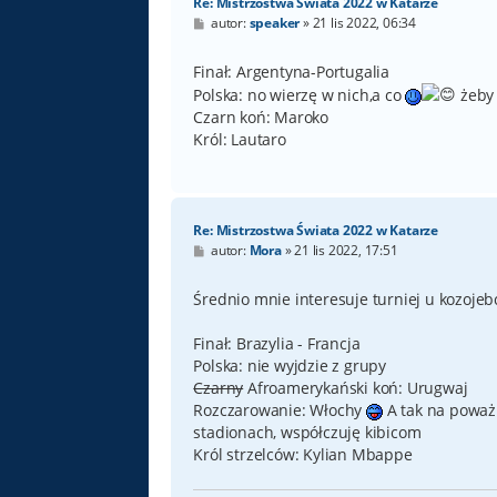
Re: Mistrzostwa Świata 2022 w Katarze
P
autor:
speaker
»
21 lis 2022, 06:34
o
s
t
Finał: Argentyna-Portugalia
Polska: no wierzę w nich,a co
żeby 
Czarn koń: Maroko
Król: Lautaro
Re: Mistrzostwa Świata 2022 w Katarze
P
autor:
Mora
»
21 lis 2022, 17:51
o
s
t
Średnio mnie interesuje turniej u kozojeb
Finał: Brazylia - Francja
Polska: nie wyjdzie z grupy
Czarny
Afroamerykański koń: Urugwaj
Rozczarowanie: Włochy
A tak na poważ
stadionach, współczuję kibicom
Król strzelców: Kylian Mbappe