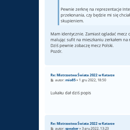
Pewnie zerknę na reprezentacje Int
przekonania, czy będzie mi się chciał
skupieniem.
Mam identycznie. Zamiast ogladać mecz ot
malując sufit na mieszkaniu zerkałem na
Dziś pewnie zobaczę mecz Polski.
Pozdr.
Re: Mistrzostwa Świata 2022 w Katarze
P
autor:
mio85
»
1 gru 2022, 18:50
o
s
t
Lukaku dał dziś popis
Re: Mistrzostwa Świata 2022 w Katarze
P
autor:
speaker
»
3 gru 2022, 13:23