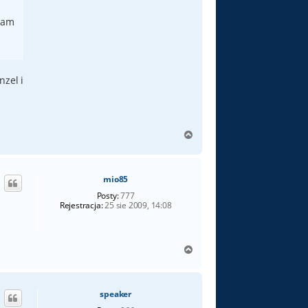
 mam
nzel i
N
a
g
ó
mio85
r
ę
Posty:
777
Rejestracja:
25 sie 2009, 14:08
N
a
g
ó
speaker
r
ę