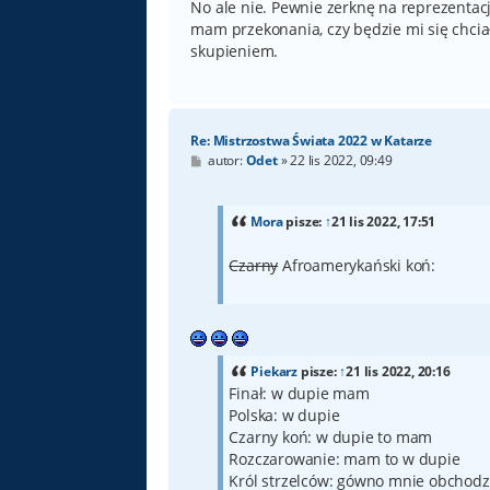
No ale nie. Pewnie zerknę na reprezentac
mam przekonania, czy będzie mi się chciało
skupieniem.
Re: Mistrzostwa Świata 2022 w Katarze
P
autor:
Odet
»
22 lis 2022, 09:49
o
s
t
Mora
pisze:
↑
21 lis 2022, 17:51
Czarny
Afroamerykański koń:
Piekarz
pisze:
↑
21 lis 2022, 20:16
Finał: w dupie mam
Polska: w dupie
Czarny koń: w dupie to mam
Rozczarowanie: mam to w dupie
Król strzelców: gówno mnie obchodz