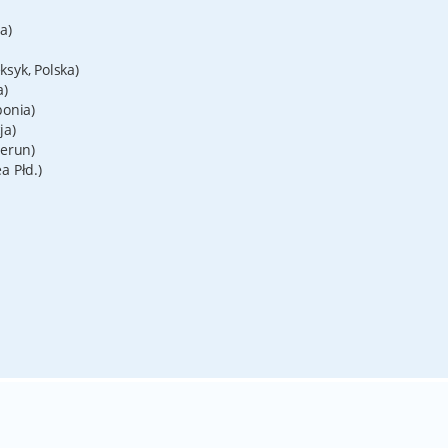
a)
syk, Polska)
a)
ponia)
ja)
merun)
a Płd.)