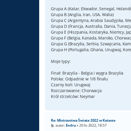
Grupa A (Katar, Ekwador, Senegal, Holandi
Grupa B (Anglia, Iran, USA, Walia)
Grupa C (Argentyna, Arabia Saudyjska, Mek
Grupa D (Francja, Australia, Dania, Tunezj
Grupa E (Hiszpania, Kostaryka, Niemcy, Ja
Grupa F (Belgia, Kanada, Maroko, Chorwac
Grupa G (Brazylia, Serbia, Szwajcaria, Ka
Grupa H (Portugalia, Ghana, Urugwaj, Kore
Moje typy:
Finał: Brazylia - Belgia i wygra Brazylia
Polska: Odpadnie w 1/8 finału
Czarny koń: Urugwaj
Rozczarowanie: Chorwacja
Król strzelców: Neymar
Re: Mistrzostwa Świata 2022 w Katarze
P
autor:
Endru
»
20 lis 2022, 18:57
o