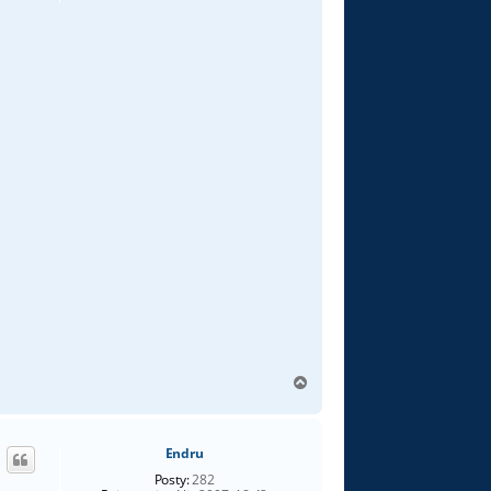
N
a
g
ó
Endru
r
ę
Posty:
282