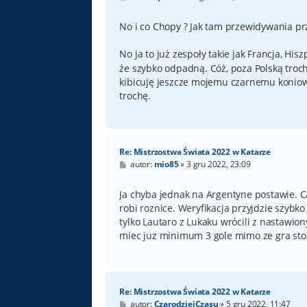
o
s
t
No i co Chopy ? Jak tam przewidywania prz
No ja to już zespoły takie jak Francja, His
że szybko odpadną. Cóż, poza Polską troc
kibicuję jeszcze mojemu czarnemu koniowi
trochę.
Re: Mistrzostwa Świata 2022 w Katarze
P
autor:
mio85
»
3 gru 2022, 23:09
o
s
t
Ja chyba jednak na Argentyne postawie. C
robi roznice. Weryfikacja przyjdzie szybko
tylko Lautaro z Lukaku wrócili z nastawi
miec juz minimum 3 gole mimo ze gra st
Re: Mistrzostwa Świata 2022 w Katarze
P
autor:
CzarodziejCzasu
»
5 gru 2022, 11:47