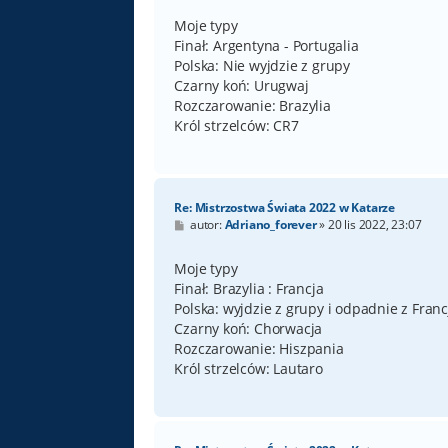
s
t
Moje typy
Finał: Argentyna - Portugalia
Polska: Nie wyjdzie z grupy
Czarny koń: Urugwaj
Rozczarowanie: Brazylia
Król strzelców: CR7
Re: Mistrzostwa Świata 2022 w Katarze
P
autor:
Adriano_forever
»
20 lis 2022, 23:07
o
s
t
Moje typy
Finał: Brazylia : Francja
Polska: wyjdzie z grupy i odpadnie z Franc
Czarny koń: Chorwacja
Rozczarowanie: Hiszpania
Król strzelców: Lautaro