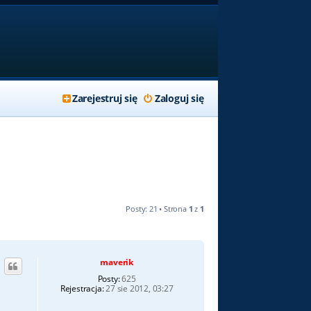
Zarejestruj się
Zaloguj się
Posty: 21 • Strona
1
z
1
maverik
Posty:
625
Rejestracja:
27 sie 2012, 03:27