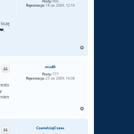
Posty:
966
Rejestracja:
18 sie 2009, 12:16
 liczę
,
N
a
g
ó
mio85
r
ę
Posty:
777
Rejestracja:
25 sie 2009, 14:08
zesto
y
inien
N
a
g
ó
CzarodziejCzasu
r
ę