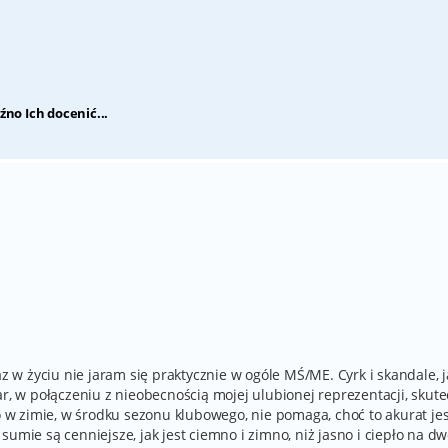
źno Ich docenić...
az w życiu nie jaram się praktycznie w ogóle MŚ/ME. Cyrk i skandale, 
ar, w połączeniu z nieobecnością mojej ulubionej reprezentacji, skute
to w zimie, w środku sezonu klubowego, nie pomaga, choć to akurat je
umie są cenniejsze, jak jest ciemno i zimno, niż jasno i ciepło na dw