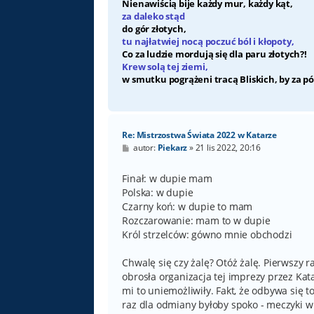
Nienawiścią bije każdy mur, każdy kąt,
za daleko stąd
do gór złotych,
tu najłatwiej nocą poczuć ból i kłopoty,
Co za ludzie mordują się dla paru złotych?!
Krew solą tej ziemi,
w smutku pogrążeni tracą Bliskich, by za pó
Re: Mistrzostwa Świata 2022 w Katarze
P
autor:
Piekarz
»
21 lis 2022, 20:16
o
s
t
Finał: w dupie mam
Polska: w dupie
Czarny koń: w dupie to mam
Rozczarowanie: mam to w dupie
Król strzelców: gówno mnie obchodzi
Chwalę się czy żalę? Otóż żalę. Pierwszy r
obrosła organizacja tej imprezy przez Kat
mi to uniemożliwiły. Fakt, że odbywa się 
raz dla odmiany byłoby spoko - meczyki w s