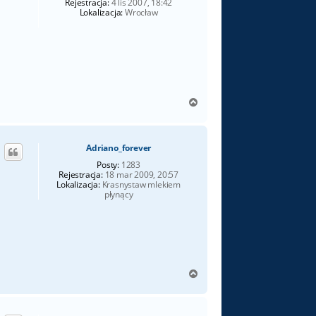
Rejestracja:
4 lis 2007, 18:42
Lokalizacja:
Wrocław
N
a
g
ó
Adriano_forever
r
ę
Posty:
1283
Rejestracja:
18 mar 2009, 20:57
Lokalizacja:
Krasnystaw mlekiem
płynący
N
a
g
ó