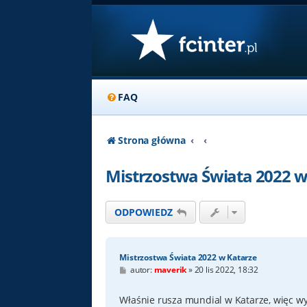
FAQ
Strona główna
Mistrzostwa Świata 2022 w
ODPOWIEDZ
Mistrzostwa Świata 2022 w Katarze
P
autor:
maverik
»
20 lis 2022, 18:32
o
s
t
Właśnie rusza mundial w Katarze, więc w