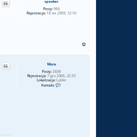
speaker
r
ę
Posty:
966
Rejestracja:
18 sie 2009, 12:16
N
a
g
ó
Mora
r
ę
Posty:
2638
Rejestracja:
7 gru 2006, 22:35
Lokalizacja:
Lublin
S
Kontakt:
k
o
n
t
a
k
t
u
j
s
i
ę