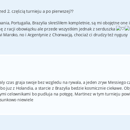
ed 2. częścią turnieju a po pierwszej??
zpania, Portugalia, Brazylia skreśliłem kompletnie, są mi obojętne one i
hę z racji obowiązku ale przede wszystkim jednak z serduszka
 Maroko, no i Argentynie z Chorwacją, chociaż ci drudzy też nygusy
aly czas graja swoje bez wzgledu na rywala, a jeden zryw Messiego c
 bo juz z Holandia, a starcie z Brazylia bedzie kosmicznie ciekawe. Ob
onymi celownikami bo pudluja na potęgę. Martinez w tym turnieju pow
osunkowo niewiele