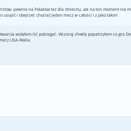
eristów, pewnie na Polaków też dla śmiechu, ale na ten moment nie
o usiąść i obejrzeć chociaż jeden mecz w całości i z jako takim
warcia wolałem iść pobiegać. Wczoraj chwilę popatrzyłem co gra De
 mecz USA-Walia.