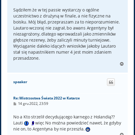
o
s
t
Sądziłem że w tej passie wystarczy o ogólne
uczestnictwo z drużyną w finale, a nie fizyczne na
boisku. Mój błąd, przepraszam za to nieporozumienie.
Lautaro wczoraj nie zagrał, bo awans Argentyny był
niezagrożony, dlatego wprowadzali jako zmienników
głębsze rezerwy, żeby zaliczyli minuty turniejowe.
Wyciąganie daleko idących wniosków jakoby Lautaro
stał się napastnikiem numer 4 jest moim zdaniem
przesadzone.
N
a
g
ó
speaker
r
ę
Re: Mistrzostwa Świata 2022 w Katarze
P
14 gru 2022, 23:59
o
s
t
No a Kto strzelił decydującego karnego z Holandią??
Lauti
więc No można powiedzieć nawet, że gdyby
nie on, to Argentyna by nie przeszła.
N