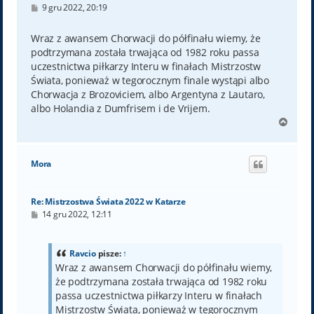
P
9 gru 2022, 20:19
o
s
t
Wraz z awansem Chorwacji do półfinału wiemy, że
podtrzymana została trwająca od 1982 roku passa
uczestnictwa piłkarzy Interu w finałach Mistrzostw
Świata, ponieważ w tegorocznym finale wystąpi albo
Chorwacja z Brozoviciem, albo Argentyna z Lautaro,
albo Holandia z Dumfrisem i de Vrijem.
N
a
g
ó
Mora
r
ę
Re: Mistrzostwa Świata 2022 w Katarze
P
14 gru 2022, 12:11
o
s
t
Ravcio
pisze:
↑
Wraz z awansem Chorwacji do półfinału wiemy,
że podtrzymana została trwająca od 1982 roku
passa uczestnictwa piłkarzy Interu w finałach
Mistrzostw Świata, ponieważ w tegorocznym