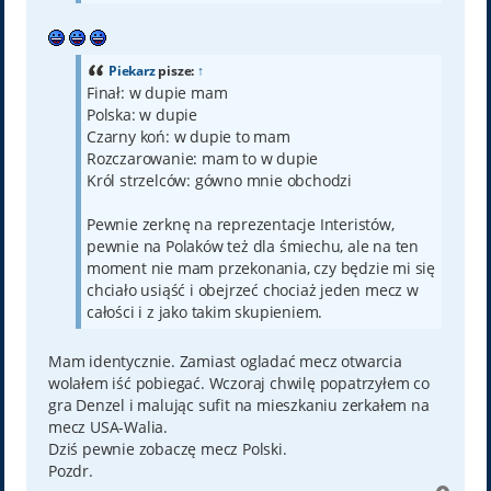
Piekarz
pisze:
↑
Finał: w dupie mam
Polska: w dupie
Czarny koń: w dupie to mam
Rozczarowanie: mam to w dupie
Król strzelców: gówno mnie obchodzi
Pewnie zerknę na reprezentacje Interistów,
pewnie na Polaków też dla śmiechu, ale na ten
moment nie mam przekonania, czy będzie mi się
chciało usiąść i obejrzeć chociaż jeden mecz w
całości i z jako takim skupieniem.
Mam identycznie. Zamiast ogladać mecz otwarcia
wolałem iść pobiegać. Wczoraj chwilę popatrzyłem co
gra Denzel i malując sufit na mieszkaniu zerkałem na
mecz USA-Walia.
Dziś pewnie zobaczę mecz Polski.
Pozdr.