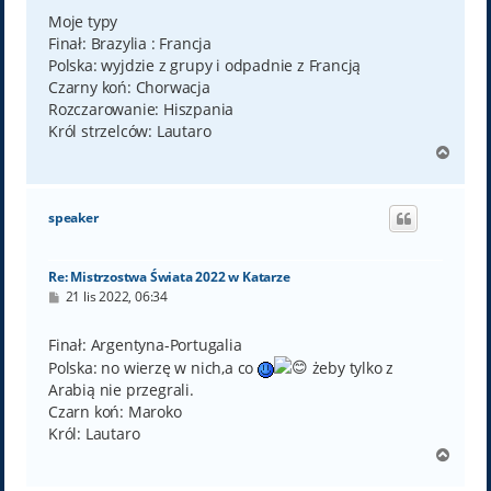
s
t
Moje typy
Finał: Brazylia : Francja
Polska: wyjdzie z grupy i odpadnie z Francją
Czarny koń: Chorwacja
Rozczarowanie: Hiszpania
Król strzelców: Lautaro
N
a
g
ó
speaker
r
ę
Re: Mistrzostwa Świata 2022 w Katarze
P
21 lis 2022, 06:34
o
s
t
Finał: Argentyna-Portugalia
Polska: no wierzę w nich,a co
żeby tylko z
Arabią nie przegrali.
Czarn koń: Maroko
Król: Lautaro
N
a