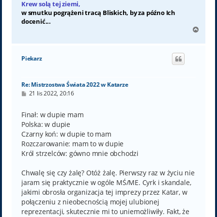
Krew solą tej ziemi,
w smutku pogrążeni tracą Bliskich, by za późno Ich
docenić...
N
a
g
ó
Piekarz
r
ę
Re: Mistrzostwa Świata 2022 w Katarze
P
21 lis 2022, 20:16
o
s
t
Finał: w dupie mam
Polska: w dupie
Czarny koń: w dupie to mam
Rozczarowanie: mam to w dupie
Król strzelców: gówno mnie obchodzi
Chwalę się czy żalę? Otóż żalę. Pierwszy raz w życiu nie
jaram się praktycznie w ogóle MŚ/ME. Cyrk i skandale,
jakimi obrosła organizacja tej imprezy przez Katar, w
połączeniu z nieobecnością mojej ulubionej
reprezentacji, skutecznie mi to uniemożliwiły. Fakt, że