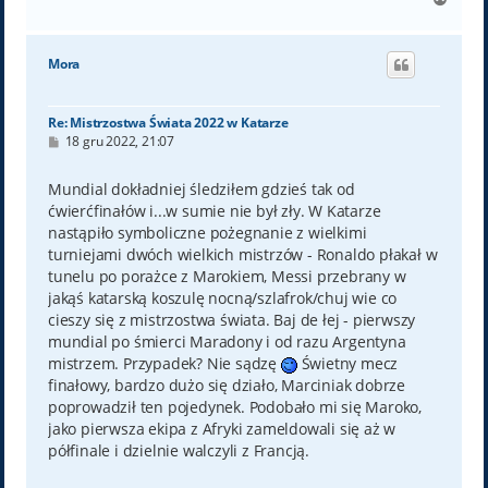
a
g
ó
Mora
r
ę
Re: Mistrzostwa Świata 2022 w Katarze
P
18 gru 2022, 21:07
o
s
t
Mundial dokładniej śledziłem gdzieś tak od
ćwierćfinałów i...w sumie nie był zły. W Katarze
nastąpiło symboliczne pożegnanie z wielkimi
turniejami dwóch wielkich mistrzów - Ronaldo płakał w
tunelu po porażce z Marokiem, Messi przebrany w
jakąś katarską koszulę nocną/szlafrok/chuj wie co
cieszy się z mistrzostwa świata. Baj de łej - pierwszy
mundial po śmierci Maradony i od razu Argentyna
mistrzem. Przypadek? Nie sądzę
Świetny mecz
finałowy, bardzo dużo się działo, Marciniak dobrze
poprowadził ten pojedynek. Podobało mi się Maroko,
jako pierwsza ekipa z Afryki zameldowali się aż w
półfinale i dzielnie walczyli z Francją.