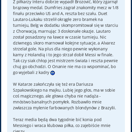
Z piłkarzy Interu dobrze wypadł Brozović, który zgarnął
brązowy medal. Dumfries zagrał znakomity mecz w 1/8
finału przeciwko US and A, reszta bez szału. Duet
Lautaro-Lukaku strzelił okrągłe zero bramek na
turnieju, Belg w dodatku skompromitował się w starciu
z Chorwacją, marnując 3 doskonałe okazje. Lautaro
został posadzony na ławce w czasie turnieju. Nic
dziwnego, skoro marnował kolejne sytuacje, a Alvarez
strzelał gole. Na plus dla niego pewnie wykonany
karny z Holandią i to jego strzał dobił Messi w finale.
Tak czy siak chłop jest mistrzem świata i reszta pewnie
chuj go obchodzi. O Onanie nie ma co wspominać, bo
go wyjebali z kadry
W Katarze zakończyła się też era Dariusza
Szpakowskiego na majku. Lubię jego głos, ma w sobie
coś magicznego, ale głowa chyba nie nadąża -
mnóstwo banalnych pomyłek. Rozbawiło mnie
zwłaszcza mylenie farbowanych blondynów z Brazylii.
Teraz media będą dwa tygodnie bić konia pod
Messiego i wraca klubowa piłka, co zajebiście mnie
cieszy.