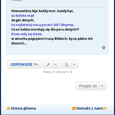
Nienawiścią bije każdy mur, każdy kąt,
za daleko stąd
do gór złotych,
tu najłatwiej nocą poczuć ból i kłopoty,
Co za ludzie mordują się dla paru złotych?!
Krew solą tej ziemi,
w smutku pogrążeni tracą Bliskich, by za późno Ich
docenić...
N
a
g
ó
ODPOWIEDZ
r
ę
Posty: 21 • Strona
1
z
1
Przejdź do
Strona główna
Kontakt z nami