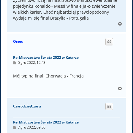
Życzeniowo liczę na mistrzostwo Maroko, ewentualnie
pojedynku Ronaldo - Messi w finale jako zwieńczenie
wielkich karier. Choć najbardziej prawdopodobny
wydaje mi się finał Brazylia - Portugalia
N
a
g
ó
Orzeu
r
ę
Re: Mistrzostwa Świata 2022 w Katarze
P
5 gru 2022, 12:43
o
s
t
Mój typ na finał: Chorwacja - Francja
N
a
g
ó
CzarodziejCzasu
r
ę
Re: Mistrzostwa Świata 2022 w Katarze
P
7 gru 2022, 09:56
o