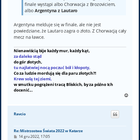
finale wystąpi albo Chorwacja z Brozoviciem,
albo
Argentyna z Lautaro
Argentyna melduje się w finale, ale nie jest
powiedziane, że Lautaro zagra o złoto. Z Chorwacją cały
mecz na ławce.
Nienawiścią bije każdy mur, każdy kąt,
za daleko stąd
do gór złotych,
tu najłatwiej nocą poczuć ból i kłopoty,
Co za ludzie mordują się dla paru złotych?!
Krew solą tej ziemi,
w smutku pogrążeni tracą Bliskich, by za późno Ich
docenić...
N
a
g
ó
Ravcio
r
ę
Re: Mistrzostwa Świata 2022 w Katarze
P
14 gru 2022, 17:05