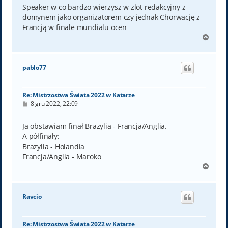
t
Speaker w co bardzo wierzysz w zlot redakcyjny z
domynem jako organizatorem czy jednak Chorwację z
Francją w finale mundialu ocen
N
a
g
ó
pablo77
r
ę
Re: Mistrzostwa Świata 2022 w Katarze
P
8 gru 2022, 22:09
o
s
t
Ja obstawiam finał Brazylia - Francja/Anglia.
A półfinały:
Brazylia - Holandia
Francja/Anglia - Maroko
N
a
g
ó
Ravcio
r
ę
Re: Mistrzostwa Świata 2022 w Katarze