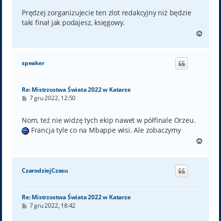
s
t
Prędzej zorganizujecie ten zlot redakcyjny niż będzie
taki finał jak podajesz, księgowy.
N
a
g
ó
speaker
r
ę
Re: Mistrzostwa Świata 2022 w Katarze
P
7 gru 2022, 12:50
o
s
t
Nom, też nie widzę tych ekip nawet w półfinale Orzeu.
Francja tyle co na Mbappe wisi. Ale zobaczymy
N
a
g
ó
CzarodziejCzasu
r
ę
Re: Mistrzostwa Świata 2022 w Katarze
P
7 gru 2022, 18:42
o
s