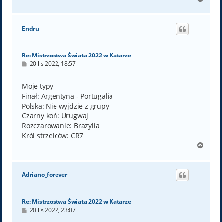
a
g
ó
Endru
r
ę
Re: Mistrzostwa Świata 2022 w Katarze
P
20 lis 2022, 18:57
o
s
t
Moje typy
Finał: Argentyna - Portugalia
Polska: Nie wyjdzie z grupy
Czarny koń: Urugwaj
Rozczarowanie: Brazylia
Król strzelców: CR7
N
a
g
ó
Adriano_forever
r
ę
Re: Mistrzostwa Świata 2022 w Katarze
P
20 lis 2022, 23:07
o