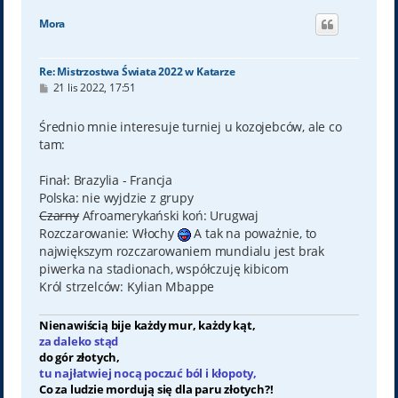
g
ó
Mora
r
ę
Re: Mistrzostwa Świata 2022 w Katarze
P
21 lis 2022, 17:51
o
s
t
Średnio mnie interesuje turniej u kozojebców, ale co
tam:
Finał: Brazylia - Francja
Polska: nie wyjdzie z grupy
Czarny
Afroamerykański koń: Urugwaj
Rozczarowanie: Włochy
A tak na poważnie, to
największym rozczarowaniem mundialu jest brak
piwerka na stadionach, współczuję kibicom
Król strzelców: Kylian Mbappe
Nienawiścią bije każdy mur, każdy kąt,
za daleko stąd
do gór złotych,
tu najłatwiej nocą poczuć ból i kłopoty,
Co za ludzie mordują się dla paru złotych?!