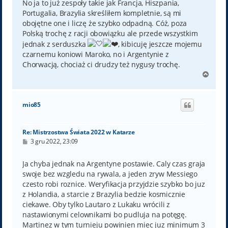
No ja to już zespoły takie jak Francja, Hiszpania,
Portugalia, Brazylia skreśliłem kompletnie, są mi
obojętne one i liczę że szybko odpadną. Cóż, poza
Polską trochę z racji obowiązku ale przede wszystkim
jednak z serduszka
, kibicuję jeszcze mojemu
czarnemu koniowi Maroko, no i Argentynie z
Chorwacją, chociaż ci drudzy też nygusy trochę.
N
a
g
ó
mio85
r
ę
Re: Mistrzostwa Świata 2022 w Katarze
P
3 gru 2022, 23:09
o
s
t
Ja chyba jednak na Argentyne postawie. Caly czas graja
swoje bez wzgledu na rywala, a jeden zryw Messiego
czesto robi roznice. Weryfikacja przyjdzie szybko bo juz
z Holandia, a starcie z Brazylia bedzie kosmicznie
ciekawe. Oby tylko Lautaro z Lukaku wrócili z
nastawionymi celownikami bo pudluja na potęgę.
Martinez w tym turnieju powinien miec juz minimum 3