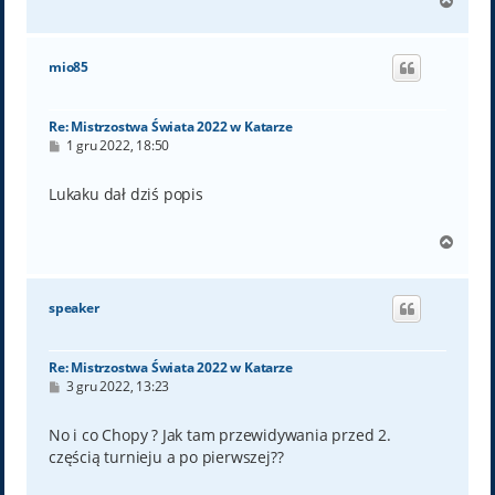
N
a
g
ó
mio85
r
ę
Re: Mistrzostwa Świata 2022 w Katarze
P
1 gru 2022, 18:50
o
s
t
Lukaku dał dziś popis
N
a
g
ó
speaker
r
ę
Re: Mistrzostwa Świata 2022 w Katarze
P
3 gru 2022, 13:23
o
s
t
No i co Chopy ? Jak tam przewidywania przed 2.
częścią turnieju a po pierwszej??