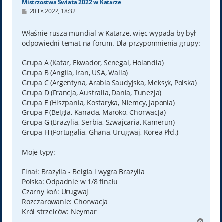
Mistrzostwa Świata 2022 w Katarze
P
20 lis 2022, 18:32
o
s
t
Właśnie rusza mundial w Katarze, więc wypada by był
odpowiedni temat na forum. Dla przypomnienia grupy:
Grupa A (Katar, Ekwador, Senegal, Holandia)
Grupa B (Anglia, Iran, USA, Walia)
Grupa C (Argentyna, Arabia Saudyjska, Meksyk, Polska)
Grupa D (Francja, Australia, Dania, Tunezja)
Grupa E (Hiszpania, Kostaryka, Niemcy, Japonia)
Grupa F (Belgia, Kanada, Maroko, Chorwacja)
Grupa G (Brazylia, Serbia, Szwajcaria, Kamerun)
Grupa H (Portugalia, Ghana, Urugwaj, Korea Płd.)
Moje typy:
Finał: Brazylia - Belgia i wygra Brazylia
Polska: Odpadnie w 1/8 finału
Czarny koń: Urugwaj
Rozczarowanie: Chorwacja
Król strzelców: Neymar
N