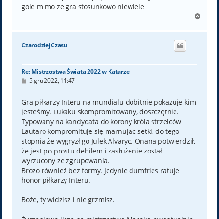
gole mimo ze gra stosunkowo niewiele
N
a
g
ó
CzarodziejCzasu
r
ę
Re: Mistrzostwa Świata 2022 w Katarze
P
5 gru 2022, 11:47
o
s
t
Gra piłkarzy Interu na mundialu dobitnie pokazuje kim
jesteśmy. Lukaku skompromitowany, doszczętnie.
Typowany na kandydata do korony króla strzelców
Lautaro kompromituje się marnując setki, do tego
stopnia że wygryzł go Julek Alvaryc. Onana potwierdził,
że jest po prostu debilem i zasłużenie został
wyrzucony ze zgrupowania.
Brozo również bez formy. Jedynie dumfries ratuje
honor piłkarzy Interu.
Boże, ty widzisz i nie grzmisz.