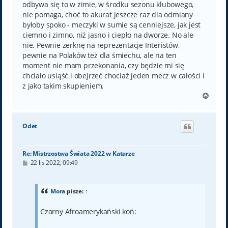
odbywa się to w zimie, w środku sezonu klubowego,
nie pomaga, choć to akurat jeszcze raz dla odmiany
byłoby spoko - meczyki w sumie są cenniejsze, jak jest
ciemno i zimno, niż jasno i ciepło na dworze. No ale
nie. Pewnie zerknę na reprezentacje Interistów,
pewnie na Polaków też dla śmiechu, ale na ten
moment nie mam przekonania, czy będzie mi się
chciało usiąść i obejrzeć chociaż jeden mecz w całości i
z jako takim skupieniem.
N
a
g
ó
Odet
r
ę
Re: Mistrzostwa Świata 2022 w Katarze
P
22 lis 2022, 09:49
o
s
t
Mora
pisze:
↑
Czarny
Afroamerykański koń: