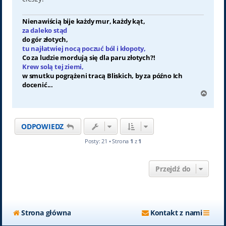
Nienawiścią bije każdy mur, każdy kąt,
za daleko stąd
do gór złotych,
tu najłatwiej nocą poczuć ból i kłopoty,
Co za ludzie mordują się dla paru złotych?!
Krew solą tej ziemi,
w smutku pogrążeni tracą Bliskich, by za późno Ich
docenić...
N
a
g
ó
ODPOWIEDZ
r
ę
Posty: 21 • Strona
1
z
1
Przejdź do
Strona główna
Kontakt z nami