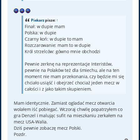
Piekarz
pisze:
↑
Finał: w dupie mam
Polska: w dupie
Czarny koń: w dupie to mam
Rozczarowanie: mam to w dupie
Król strzelców: gówno mnie obchodzi
Pewnie zerknę na reprezentacje Interistów,
pewnie na Polaków też dla śmiechu, ale na ten
moment nie mam przekonania, czy będzie mi się
chciało usiąść i obejrzeć chociaż jeden mecz w
całości i z jako takim skupieniem.
Mam identycznie. Zamiast ogladać mecz otwarcia
wolałem iść pobiegać. Wczoraj chwilę popatrzyłem co
gra Denzel i malując sufit na mieszkaniu zerkałem na
mecz USA-Walia.
Dziś pewnie zobaczę mecz Polski.
Pozdr.