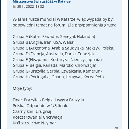
Mistrzostwa Świata 2022 w Katarze
P
20 lis 2022, 18:32
o
s
t
Właśnie rusza mundial w Katarze, więc wypada by był
odpowiedni temat na forum. Dla przypomnienia grupy:
Grupa A (Katar, Ekwador, Senegal, Holandia)
Grupa B (Anglia, Iran, USA, Walia)
Grupa C (Argentyna, Arabia Saudyjska, Meksyk, Polska)
Grupa D (Francja, Australia, Dania, Tunezja)
Grupa E (Hiszpania, Kostaryka, Niemcy, Japonia)
Grupa F (Belgia, Kanada, Maroko, Chorwacja)
Grupa G (Brazylia, Serbia, Szwajcaria, Kamerun)
Grupa H (Portugalia, Ghana, Urugwaj, Korea Płd.)
Moje typy:
Finał: Brazylia - Belgia i wygra Brazylia
Polska: Odpadnie w 1/8 finału
Czarny koń: Urugwaj
Rozczarowanie: Chorwacja
Król strzelców: Neymar
N