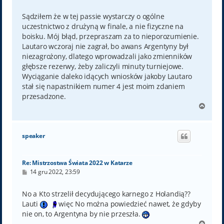
o
s
t
Sądziłem że w tej passie wystarczy o ogólne
uczestnictwo z drużyną w finale, a nie fizyczne na
boisku. Mój błąd, przepraszam za to nieporozumienie.
Lautaro wczoraj nie zagrał, bo awans Argentyny był
niezagrożony, dlatego wprowadzali jako zmienników
głębsze rezerwy, żeby zaliczyli minuty turniejowe.
Wyciąganie daleko idących wniosków jakoby Lautaro
stał się napastnikiem numer 4 jest moim zdaniem
przesadzone.
N
a
g
ó
speaker
r
ę
Re: Mistrzostwa Świata 2022 w Katarze
P
14 gru 2022, 23:59
o
s
t
No a Kto strzelił decydującego karnego z Holandią??
Lauti
więc No można powiedzieć nawet, że gdyby
nie on, to Argentyna by nie przeszła.
N