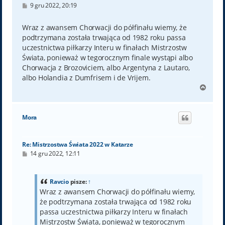
P
9 gru 2022, 20:19
o
s
t
Wraz z awansem Chorwacji do półfinału wiemy, że
podtrzymana została trwająca od 1982 roku passa
uczestnictwa piłkarzy Interu w finałach Mistrzostw
Świata, ponieważ w tegorocznym finale wystąpi albo
Chorwacja z Brozoviciem, albo Argentyna z Lautaro,
albo Holandia z Dumfrisem i de Vrijem.
N
a
g
ó
Mora
r
ę
Re: Mistrzostwa Świata 2022 w Katarze
P
14 gru 2022, 12:11
o
s
t
Ravcio
pisze:
↑
Wraz z awansem Chorwacji do półfinału wiemy,
że podtrzymana została trwająca od 1982 roku
passa uczestnictwa piłkarzy Interu w finałach
Mistrzostw Świata, ponieważ w tegorocznym