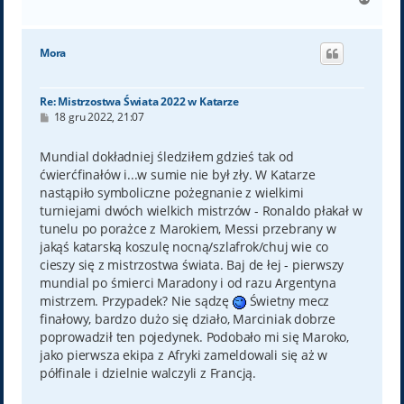
a
g
ó
Mora
r
ę
Re: Mistrzostwa Świata 2022 w Katarze
P
18 gru 2022, 21:07
o
s
t
Mundial dokładniej śledziłem gdzieś tak od
ćwierćfinałów i...w sumie nie był zły. W Katarze
nastąpiło symboliczne pożegnanie z wielkimi
turniejami dwóch wielkich mistrzów - Ronaldo płakał w
tunelu po porażce z Marokiem, Messi przebrany w
jakąś katarską koszulę nocną/szlafrok/chuj wie co
cieszy się z mistrzostwa świata. Baj de łej - pierwszy
mundial po śmierci Maradony i od razu Argentyna
mistrzem. Przypadek? Nie sądzę
Świetny mecz
finałowy, bardzo dużo się działo, Marciniak dobrze
poprowadził ten pojedynek. Podobało mi się Maroko,
jako pierwsza ekipa z Afryki zameldowali się aż w
półfinale i dzielnie walczyli z Francją.