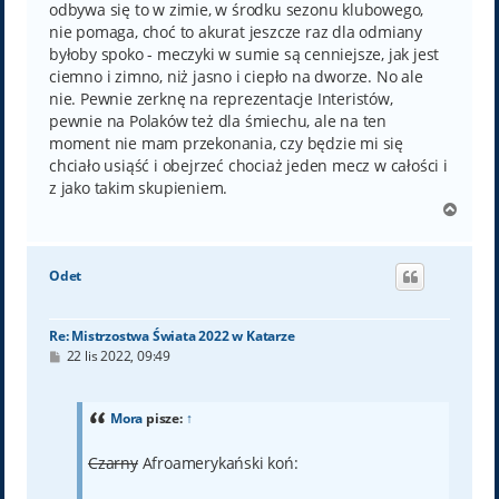
odbywa się to w zimie, w środku sezonu klubowego,
nie pomaga, choć to akurat jeszcze raz dla odmiany
byłoby spoko - meczyki w sumie są cenniejsze, jak jest
ciemno i zimno, niż jasno i ciepło na dworze. No ale
nie. Pewnie zerknę na reprezentacje Interistów,
pewnie na Polaków też dla śmiechu, ale na ten
moment nie mam przekonania, czy będzie mi się
chciało usiąść i obejrzeć chociaż jeden mecz w całości i
z jako takim skupieniem.
N
a
g
ó
Odet
r
ę
Re: Mistrzostwa Świata 2022 w Katarze
P
22 lis 2022, 09:49
o
s
t
Mora
pisze:
↑
Czarny
Afroamerykański koń: