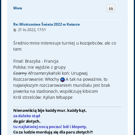
g
ó
Mora
r
ę
Re: Mistrzostwa Świata 2022 w Katarze
P
21 lis 2022, 17:51
o
s
t
Średnio mnie interesuje turniej u kozojebców, ale co
tam:
Finał: Brazylia - Francja
Polska: nie wyjdzie z grupy
Czarny
Afroamerykański koń: Urugwaj
Rozczarowanie: Włochy
A tak na poważnie, to
największym rozczarowaniem mundialu jest brak
piwerka na stadionach, współczuję kibicom
Król strzelców: Kylian Mbappe
Nienawiścią bije każdy mur, każdy kąt,
za daleko stąd
do gór złotych,
tu najłatwiej nocą poczuć ból i kłopoty,
Co za ludzie mordują się dla paru złotych?!