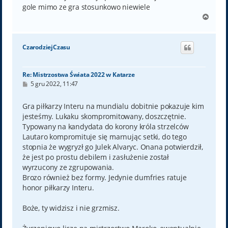
gole mimo ze gra stosunkowo niewiele
N
a
g
ó
CzarodziejCzasu
r
ę
Re: Mistrzostwa Świata 2022 w Katarze
P
5 gru 2022, 11:47
o
s
t
Gra piłkarzy Interu na mundialu dobitnie pokazuje kim
jesteśmy. Lukaku skompromitowany, doszczętnie.
Typowany na kandydata do korony króla strzelców
Lautaro kompromituje się marnując setki, do tego
stopnia że wygryzł go Julek Alvaryc. Onana potwierdził,
że jest po prostu debilem i zasłużenie został
wyrzucony ze zgrupowania.
Brozo również bez formy. Jedynie dumfries ratuje
honor piłkarzy Interu.
Boże, ty widzisz i nie grzmisz.