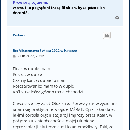
Krew solą tej ziemi,
w smutku pogrążeni tracą Bliskich, by za późno Ich
docenić...
N
a
g
ó
Piekarz
r
ę
Re: Mistrzostwa Świata 2022 w Katarze
P
21 lis 2022, 20:16
o
s
t
Finał: w dupie mam
Polska: w dupie
Czarny koń: w dupie to mam
Rozczarowanie: mam to w dupie
Król strzelców: gówno mnie obchodzi
Chwalę się czy żalę? Otóż żalę. Pierwszy raz w życiu nie
jaram się praktycznie w ogóle MŚ/ME. Cyrk i skandale,
jakimi obrosła organizacja tej imprezy przez Katar, w
połączeniu z nieobecnością mojej ulubionej
reprezentacji, skutecznie mi to uniemożliwiły. Fakt, że