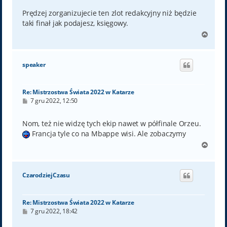
s
t
Prędzej zorganizujecie ten zlot redakcyjny niż będzie
taki finał jak podajesz, księgowy.
N
a
g
ó
speaker
r
ę
Re: Mistrzostwa Świata 2022 w Katarze
P
7 gru 2022, 12:50
o
s
t
Nom, też nie widzę tych ekip nawet w półfinale Orzeu.
Francja tyle co na Mbappe wisi. Ale zobaczymy
N
a
g
ó
CzarodziejCzasu
r
ę
Re: Mistrzostwa Świata 2022 w Katarze
P
7 gru 2022, 18:42
o
s