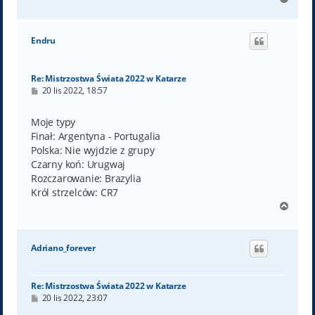
a
g
ó
Endru
r
ę
Re: Mistrzostwa Świata 2022 w Katarze
P
20 lis 2022, 18:57
o
s
t
Moje typy
Finał: Argentyna - Portugalia
Polska: Nie wyjdzie z grupy
Czarny koń: Urugwaj
Rozczarowanie: Brazylia
Król strzelców: CR7
N
a
g
ó
Adriano_forever
r
ę
Re: Mistrzostwa Świata 2022 w Katarze
P
20 lis 2022, 23:07
o