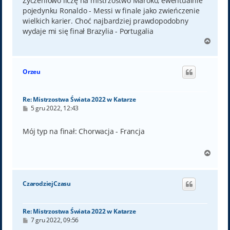
Życzeniowo liczę na mistrzostwo Maroko, ewentualnie
pojedynku Ronaldo - Messi w finale jako zwieńczenie
wielkich karier. Choć najbardziej prawdopodobny
wydaje mi się finał Brazylia - Portugalia
N
a
g
ó
Orzeu
r
ę
Re: Mistrzostwa Świata 2022 w Katarze
P
5 gru 2022, 12:43
o
s
t
Mój typ na finał: Chorwacja - Francja
N
a
g
ó
CzarodziejCzasu
r
ę
Re: Mistrzostwa Świata 2022 w Katarze
P
7 gru 2022, 09:56
o