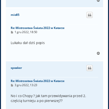
N
a
g
ó
mio85
r
ę
Re: Mistrzostwa Świata 2022 w Katarze
P
1 gru 2022, 18:50
o
s
t
Lukaku dał dziś popis
N
a
g
ó
speaker
r
ę
Re: Mistrzostwa Świata 2022 w Katarze
P
3 gru 2022, 13:23
o
s
t
No i co Chopy ? Jak tam przewidywania przed 2.
częścią turnieju a po pierwszej??