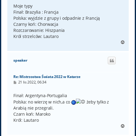
s
t
Moje typy
Finał: Brazylia : Francja
Polska: wyjdzie z grupy i odpadnie z Francją
Czarny koń: Chorwacja
Rozczarowanie: Hiszpania
Król strzelców: Lautaro
N
a
g
ó
speaker
r
ę
Re: Mistrzostwa Świata 2022 w Katarze
P
21 lis 2022, 06:34
o
s
t
Finał: Argentyna-Portugalia
Polska: no wierzę w nich,a co
żeby tylko z
Arabią nie przegrali.
Czarn koń: Maroko
Król: Lautaro
N
a