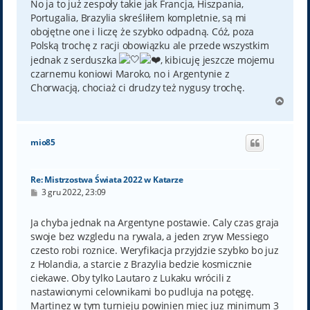
No ja to już zespoły takie jak Francja, Hiszpania,
Portugalia, Brazylia skreśliłem kompletnie, są mi
obojętne one i liczę że szybko odpadną. Cóż, poza
Polską trochę z racji obowiązku ale przede wszystkim
jednak z serduszka
, kibicuję jeszcze mojemu
czarnemu koniowi Maroko, no i Argentynie z
Chorwacją, chociaż ci drudzy też nygusy trochę.
N
a
g
ó
mio85
r
ę
Re: Mistrzostwa Świata 2022 w Katarze
P
3 gru 2022, 23:09
o
s
t
Ja chyba jednak na Argentyne postawie. Caly czas graja
swoje bez wzgledu na rywala, a jeden zryw Messiego
czesto robi roznice. Weryfikacja przyjdzie szybko bo juz
z Holandia, a starcie z Brazylia bedzie kosmicznie
ciekawe. Oby tylko Lautaro z Lukaku wrócili z
nastawionymi celownikami bo pudluja na potęgę.
Martinez w tym turnieju powinien miec juz minimum 3