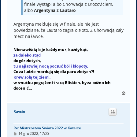
finale wystąpi albo Chorwacja z Brozoviciem,
albo
Argentyna z Lautaro
Argentyna melduje się w finale, ale nie jest
powiedziane, że Lautaro zagra o złoto. Z Chorwacją cały
mecz na ławce.
Nienawiścią bije każdy mur, każdy kąt,
za daleko stąd
do gór złotych,
tu najłatwiej nocą poczuć ból i kłopoty,
Co za ludzie mordują się dla paru złotych?!
Krew solą tej ziemi,
w smutku pogrążeni tracą Bliskich, by za późno Ich
docenić...
N
a
g
ó
Ravcio
r
ę
Re: Mistrzostwa Świata 2022 w Katarze
P
14 gru 2022, 17:05