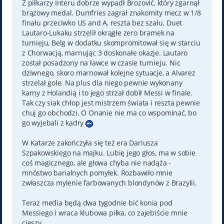
Z piłkarzy Interu dobrze wypadł Brozović, który zgarnął
brązowy medal. Dumfries zagrał znakomity mecz w 1/8
finału przeciwko US and A, reszta bez szału. Duet
Lautaro-Lukaku strzelił okrągłe zero bramek na
turnieju, Belg w dodatku skompromitował się w starciu
z Chorwacją, marnując 3 doskonałe okazje. Lautaro
został posadzony na ławce w czasie turnieju. Nic
dziwnego, skoro marnował kolejne sytuacje, a Alvarez
strzelał gole. Na plus dla niego pewnie wykonany
karny z Holandią i to jego strzał dobił Messi w finale.
Tak czy siak chłop jest mistrzem świata i reszta pewnie
chuj go obchodzi. O Onanie nie ma co wspominać, bo
go wyjebali z kadry
W Katarze zakończyła się też era Dariusza
Szpakowskiego na majku. Lubię jego głos, ma w sobie
coś magicznego, ale głowa chyba nie nadąża -
mnóstwo banalnych pomyłek. Rozbawiło mnie
zwłaszcza mylenie farbowanych blondynów z Brazylii.
Teraz media będą dwa tygodnie bić konia pod
Messiego i wraca klubowa piłka, co zajebiście mnie
cieszy.