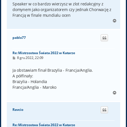
t
Speaker w co bardzo wierzysz w zlot redakcyjny z
domynem jako organizatorem czy jednak Chorwację z
Francją w finale mundialu ocen
N
a
g
ó
pablo77
r
ę
Re: Mistrzostwa Świata 2022 w Katarze
P
8 gru 2022, 22:09
o
s
t
Ja obstawiam finał Brazylia - Francja/Anglia.
A półfinały:
Brazylia - Holandia
Francja/Anglia - Maroko
N
a
g
ó
Ravcio
r
ę
Re: Mistrzostwa Świata 2022 w Katarze