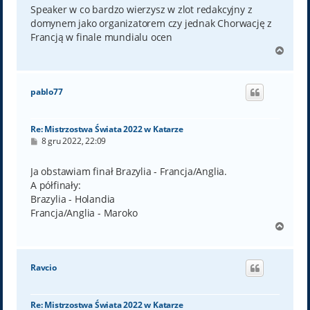
t
Speaker w co bardzo wierzysz w zlot redakcyjny z
domynem jako organizatorem czy jednak Chorwację z
Francją w finale mundialu ocen
N
a
g
ó
pablo77
r
ę
Re: Mistrzostwa Świata 2022 w Katarze
P
8 gru 2022, 22:09
o
s
t
Ja obstawiam finał Brazylia - Francja/Anglia.
A półfinały:
Brazylia - Holandia
Francja/Anglia - Maroko
N
a
g
ó
Ravcio
r
ę
Re: Mistrzostwa Świata 2022 w Katarze