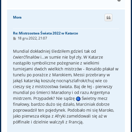
a
g
ó
Mora
r
ę
Re: Mistrzostwa Świata 2022 w Katarze
P
18 gru 2022, 21:07
o
s
t
Mundial dokładniej śledziłem gdzieś tak od
ćwierćfinałów i...w sumie nie był zły. W Katarze
nastąpiło symboliczne pożegnanie z wielkimi
turniejami dwóch wielkich mistrzów - Ronaldo płakał w
tunelu po porażce z Marokiem, Messi przebrany w
jakąś katarską koszulę nocną/szlafrok/chuj wie co
cieszy się z mistrzostwa świata. Baj de łej - pierwszy
mundial po śmierci Maradony i od razu Argentyna
mistrzem. Przypadek? Nie sądzę
Świetny mecz
finałowy, bardzo dużo się działo, Marciniak dobrze
poprowadził ten pojedynek. Podobało mi się Maroko,
jako pierwsza ekipa z Afryki zameldowali się aż w
półfinale i dzielnie walczyli z Francją.