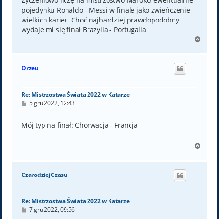
Życzeniowo liczę na mistrzostwo Maroko, ewentualnie
pojedynku Ronaldo - Messi w finale jako zwieńczenie
wielkich karier. Choć najbardziej prawdopodobny
wydaje mi się finał Brazylia - Portugalia
N
a
g
ó
Orzeu
r
ę
Re: Mistrzostwa Świata 2022 w Katarze
P
5 gru 2022, 12:43
o
s
t
Mój typ na finał: Chorwacja - Francja
N
a
g
ó
CzarodziejCzasu
r
ę
Re: Mistrzostwa Świata 2022 w Katarze
P
7 gru 2022, 09:56
o