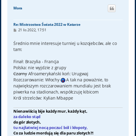
g
ó
Mora
r
ę
Re: Mistrzostwa Świata 2022 w Katarze
P
21 lis 2022, 17:51
o
s
t
Średnio mnie interesuje turniej u kozojebców, ale co
tam:
Finał: Brazylia - Francja
Polska: nie wyjdzie z grupy
Czarny
Afroamerykański koń: Urugwaj
Rozczarowanie: Włochy
A tak na poważnie, to
największym rozczarowaniem mundialu jest brak
piwerka na stadionach, współczuję kibicom
Król strzelców: Kylian Mbappe
Nienawiścią bije każdy mur, każdy kąt,
za daleko stąd
do gór złotych,
tu najłatwiej nocą poczuć ból i kłopoty,
Co za ludzie mordują się dla paru złotych?!