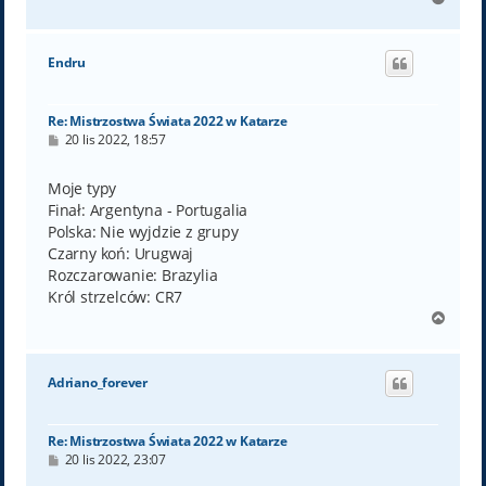
a
g
ó
Endru
r
ę
Re: Mistrzostwa Świata 2022 w Katarze
P
20 lis 2022, 18:57
o
s
t
Moje typy
Finał: Argentyna - Portugalia
Polska: Nie wyjdzie z grupy
Czarny koń: Urugwaj
Rozczarowanie: Brazylia
Król strzelców: CR7
N
a
g
ó
Adriano_forever
r
ę
Re: Mistrzostwa Świata 2022 w Katarze
P
20 lis 2022, 23:07
o