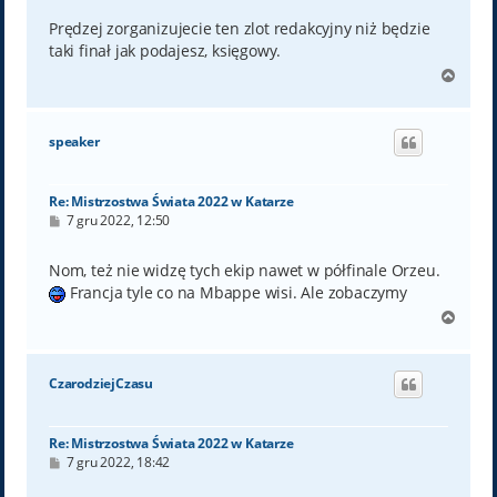
s
t
Prędzej zorganizujecie ten zlot redakcyjny niż będzie
taki finał jak podajesz, księgowy.
N
a
g
ó
speaker
r
ę
Re: Mistrzostwa Świata 2022 w Katarze
P
7 gru 2022, 12:50
o
s
t
Nom, też nie widzę tych ekip nawet w półfinale Orzeu.
Francja tyle co na Mbappe wisi. Ale zobaczymy
N
a
g
ó
CzarodziejCzasu
r
ę
Re: Mistrzostwa Świata 2022 w Katarze
P
7 gru 2022, 18:42
o
s