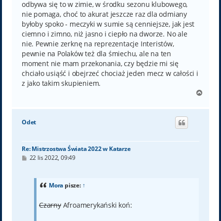
odbywa się to w zimie, w środku sezonu klubowego,
nie pomaga, choć to akurat jeszcze raz dla odmiany
byłoby spoko - meczyki w sumie są cenniejsze, jak jest
ciemno i zimno, niż jasno i ciepło na dworze. No ale
nie. Pewnie zerknę na reprezentacje Interistów,
pewnie na Polaków też dla śmiechu, ale na ten
moment nie mam przekonania, czy będzie mi się
chciało usiąść i obejrzeć chociaż jeden mecz w całości i
z jako takim skupieniem.
N
a
g
ó
Odet
r
ę
Re: Mistrzostwa Świata 2022 w Katarze
P
22 lis 2022, 09:49
o
s
t
Mora
pisze:
↑
Czarny
Afroamerykański koń: