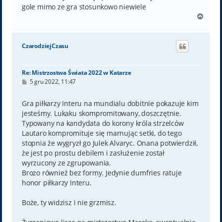
gole mimo ze gra stosunkowo niewiele
N
a
g
ó
CzarodziejCzasu
r
ę
Re: Mistrzostwa Świata 2022 w Katarze
P
5 gru 2022, 11:47
o
s
t
Gra piłkarzy Interu na mundialu dobitnie pokazuje kim
jesteśmy. Lukaku skompromitowany, doszczętnie.
Typowany na kandydata do korony króla strzelców
Lautaro kompromituje się marnując setki, do tego
stopnia że wygryzł go Julek Alvaryc. Onana potwierdził,
że jest po prostu debilem i zasłużenie został
wyrzucony ze zgrupowania.
Brozo również bez formy. Jedynie dumfries ratuje
honor piłkarzy Interu.
Boże, ty widzisz i nie grzmisz.