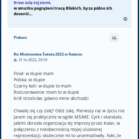
Krew solą tej ziemi,
w smutku pogrążeni tracą Bliskich, by za późno Ich
docenić...
N
a
g
ó
Piekarz
r
ę
Re: Mistrzostwa Świata 2022 w Katarze
P
21 lis 2022, 20:16
o
s
t
Finał: w dupie mam
Polska: w dupie
Czarny koń: w dupie to mam
Rozczarowanie: mam to w dupie
Król strzelców: gówno mnie obchodzi
Chwalę się czy żalę? Otóż żalę. Pierwszy raz w życiu nie
jaram się praktycznie w ogóle MŚ/ME. Cyrk i skandale,
jakimi obrosła organizacja tej imprezy przez Katar, w
połączeniu z nieobecnością mojej ulubionej
reprezentacji, skutecznie mi to uniemożliwiły. Fakt, że