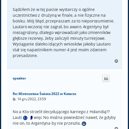
o
s
t
Sądziłem że w tej passie wystarczy o ogólne
uczestnictwo z drużyną w finale, a nie fizyczne na
boisku. Mój błąd, przepraszam za to nieporozumienie.
Lautaro wczoraj nie zagrał, bo awans Argentyny był
niezagrożony, dlatego wprowadzali jako zmienników
głębsze rezerwy, żeby zaliczyli minuty turniejowe.
Wyciąganie daleko idących wniosków jakoby Lautaro
stał się napastnikiem numer 4 jest moim zdaniem
przesadzone.
N
a
g
ó
speaker
r
ę
Re: Mistrzostwa Świata 2022 w Katarze
P
14 gru 2022, 23:59
o
s
t
No a Kto strzelił decydującego karnego z Holandią??
Lauti
więc No można powiedzieć nawet, że gdyby
nie on, to Argentyna by nie przeszła.
N