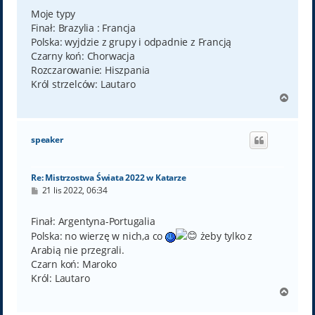
s
t
Moje typy
Finał: Brazylia : Francja
Polska: wyjdzie z grupy i odpadnie z Francją
Czarny koń: Chorwacja
Rozczarowanie: Hiszpania
Król strzelców: Lautaro
N
a
g
ó
speaker
r
ę
Re: Mistrzostwa Świata 2022 w Katarze
P
21 lis 2022, 06:34
o
s
t
Finał: Argentyna-Portugalia
Polska: no wierzę w nich,a co
żeby tylko z
Arabią nie przegrali.
Czarn koń: Maroko
Król: Lautaro
N
a