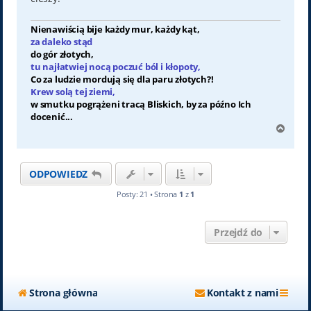
Nienawiścią bije każdy mur, każdy kąt,
za daleko stąd
do gór złotych,
tu najłatwiej nocą poczuć ból i kłopoty,
Co za ludzie mordują się dla paru złotych?!
Krew solą tej ziemi,
w smutku pogrążeni tracą Bliskich, by za późno Ich
docenić...
N
a
g
ó
ODPOWIEDZ
r
ę
Posty: 21 • Strona
1
z
1
Przejdź do
Strona główna
Kontakt z nami