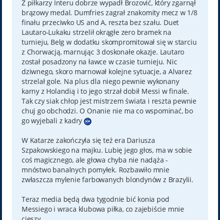
Z piłkarzy Interu dobrze wypadł Brozović, który zgarnął
brązowy medal. Dumfries zagrał znakomity mecz w 1/8
finału przeciwko US and A, reszta bez szału. Duet
Lautaro-Lukaku strzelił okrągłe zero bramek na
turnieju, Belg w dodatku skompromitował się w starciu
z Chorwacją, marnując 3 doskonałe okazje. Lautaro
został posadzony na ławce w czasie turnieju. Nic
dziwnego, skoro marnował kolejne sytuacje, a Alvarez
strzelał gole. Na plus dla niego pewnie wykonany
karny z Holandią i to jego strzał dobił Messi w finale.
Tak czy siak chłop jest mistrzem świata i reszta pewnie
chuj go obchodzi. O Onanie nie ma co wspominać, bo
go wyjebali z kadry
W Katarze zakończyła się też era Dariusza
Szpakowskiego na majku. Lubię jego głos, ma w sobie
coś magicznego, ale głowa chyba nie nadąża -
mnóstwo banalnych pomyłek. Rozbawiło mnie
zwłaszcza mylenie farbowanych blondynów z Brazylii.
Teraz media będą dwa tygodnie bić konia pod
Messiego i wraca klubowa piłka, co zajebiście mnie
cieszy.