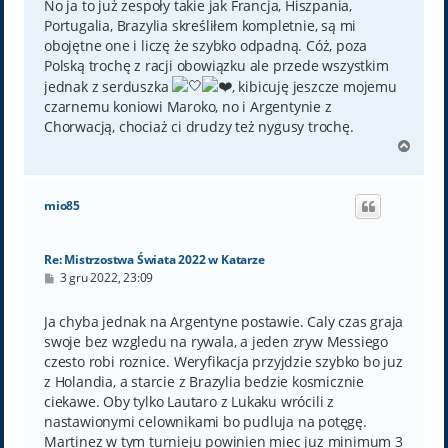
No ja to już zespoły takie jak Francja, Hiszpania,
Portugalia, Brazylia skreśliłem kompletnie, są mi
obojętne one i liczę że szybko odpadną. Cóż, poza
Polską trochę z racji obowiązku ale przede wszystkim
jednak z serduszka
, kibicuję jeszcze mojemu
czarnemu koniowi Maroko, no i Argentynie z
Chorwacją, chociaż ci drudzy też nygusy trochę.
N
a
g
ó
mio85
r
ę
Re: Mistrzostwa Świata 2022 w Katarze
P
3 gru 2022, 23:09
o
s
t
Ja chyba jednak na Argentyne postawie. Caly czas graja
swoje bez wzgledu na rywala, a jeden zryw Messiego
czesto robi roznice. Weryfikacja przyjdzie szybko bo juz
z Holandia, a starcie z Brazylia bedzie kosmicznie
ciekawe. Oby tylko Lautaro z Lukaku wrócili z
nastawionymi celownikami bo pudluja na potęgę.
Martinez w tym turnieju powinien miec juz minimum 3