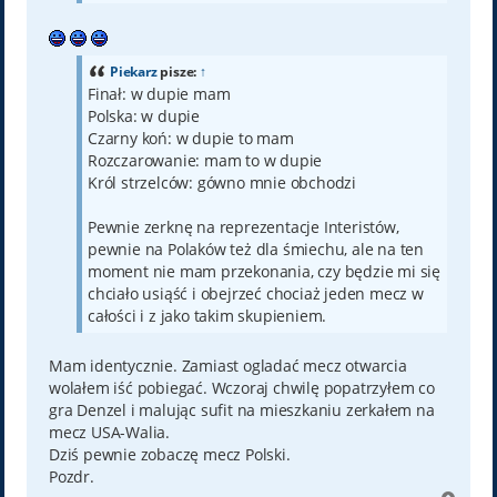
Piekarz
pisze:
↑
Finał: w dupie mam
Polska: w dupie
Czarny koń: w dupie to mam
Rozczarowanie: mam to w dupie
Król strzelców: gówno mnie obchodzi
Pewnie zerknę na reprezentacje Interistów,
pewnie na Polaków też dla śmiechu, ale na ten
moment nie mam przekonania, czy będzie mi się
chciało usiąść i obejrzeć chociaż jeden mecz w
całości i z jako takim skupieniem.
Mam identycznie. Zamiast ogladać mecz otwarcia
wolałem iść pobiegać. Wczoraj chwilę popatrzyłem co
gra Denzel i malując sufit na mieszkaniu zerkałem na
mecz USA-Walia.
Dziś pewnie zobaczę mecz Polski.
Pozdr.