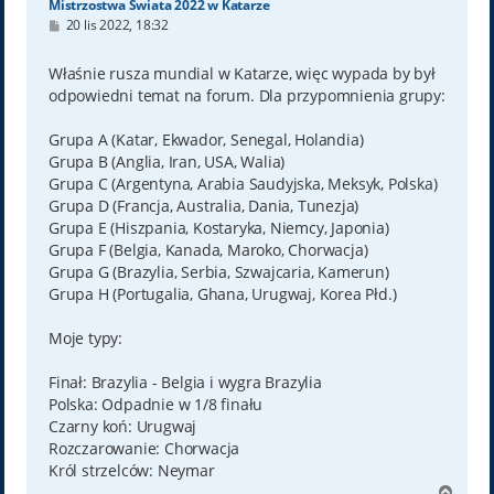
Mistrzostwa Świata 2022 w Katarze
P
20 lis 2022, 18:32
o
s
t
Właśnie rusza mundial w Katarze, więc wypada by był
odpowiedni temat na forum. Dla przypomnienia grupy:
Grupa A (Katar, Ekwador, Senegal, Holandia)
Grupa B (Anglia, Iran, USA, Walia)
Grupa C (Argentyna, Arabia Saudyjska, Meksyk, Polska)
Grupa D (Francja, Australia, Dania, Tunezja)
Grupa E (Hiszpania, Kostaryka, Niemcy, Japonia)
Grupa F (Belgia, Kanada, Maroko, Chorwacja)
Grupa G (Brazylia, Serbia, Szwajcaria, Kamerun)
Grupa H (Portugalia, Ghana, Urugwaj, Korea Płd.)
Moje typy:
Finał: Brazylia - Belgia i wygra Brazylia
Polska: Odpadnie w 1/8 finału
Czarny koń: Urugwaj
Rozczarowanie: Chorwacja
Król strzelców: Neymar
N