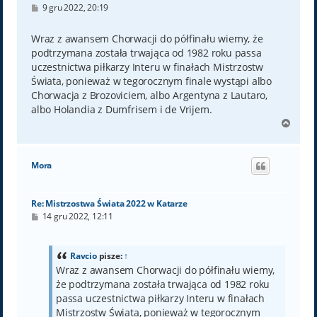
P
9 gru 2022, 20:19
o
s
t
Wraz z awansem Chorwacji do półfinału wiemy, że
podtrzymana została trwająca od 1982 roku passa
uczestnictwa piłkarzy Interu w finałach Mistrzostw
Świata, ponieważ w tegorocznym finale wystąpi albo
Chorwacja z Brozoviciem, albo Argentyna z Lautaro,
albo Holandia z Dumfrisem i de Vrijem.
N
a
g
ó
Mora
r
ę
Re: Mistrzostwa Świata 2022 w Katarze
P
14 gru 2022, 12:11
o
s
t
Ravcio
pisze:
↑
Wraz z awansem Chorwacji do półfinału wiemy,
że podtrzymana została trwająca od 1982 roku
passa uczestnictwa piłkarzy Interu w finałach
Mistrzostw Świata, ponieważ w tegorocznym