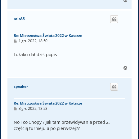
N
a
g
ó
mio85
r
ę
Re: Mistrzostwa Świata 2022 w Katarze
P
1 gru 2022, 18:50
o
s
t
Lukaku dał dziś popis
N
a
g
ó
speaker
r
ę
Re: Mistrzostwa Świata 2022 w Katarze
P
3 gru 2022, 13:23
o
s
t
No i co Chopy ? Jak tam przewidywania przed 2.
częścią turnieju a po pierwszej??