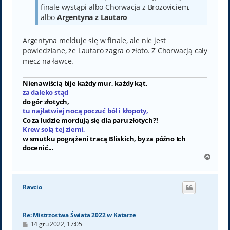
finale wystąpi albo Chorwacja z Brozoviciem,
albo
Argentyna z Lautaro
Argentyna melduje się w finale, ale nie jest
powiedziane, że Lautaro zagra o złoto. Z Chorwacją cały
mecz na ławce.
Nienawiścią bije każdy mur, każdy kąt,
za daleko stąd
do gór złotych,
tu najłatwiej nocą poczuć ból i kłopoty,
Co za ludzie mordują się dla paru złotych?!
Krew solą tej ziemi,
w smutku pogrążeni tracą Bliskich, by za późno Ich
docenić...
N
a
g
ó
Ravcio
r
ę
Re: Mistrzostwa Świata 2022 w Katarze
P
14 gru 2022, 17:05