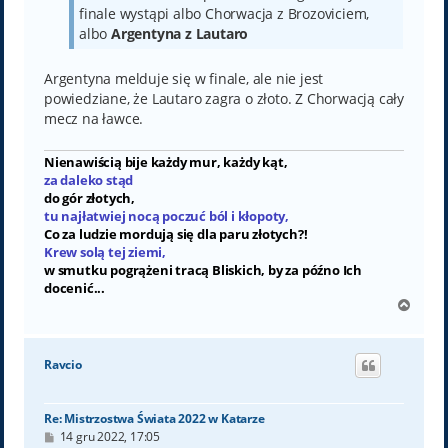
finale wystąpi albo Chorwacja z Brozoviciem,
albo
Argentyna z Lautaro
Argentyna melduje się w finale, ale nie jest
powiedziane, że Lautaro zagra o złoto. Z Chorwacją cały
mecz na ławce.
Nienawiścią bije każdy mur, każdy kąt,
za daleko stąd
do gór złotych,
tu najłatwiej nocą poczuć ból i kłopoty,
Co za ludzie mordują się dla paru złotych?!
Krew solą tej ziemi,
w smutku pogrążeni tracą Bliskich, by za późno Ich
docenić...
N
a
g
ó
Ravcio
r
ę
Re: Mistrzostwa Świata 2022 w Katarze
P
14 gru 2022, 17:05