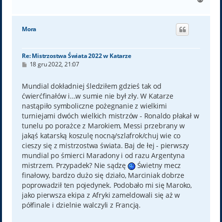
a
g
ó
Mora
r
ę
Re: Mistrzostwa Świata 2022 w Katarze
P
18 gru 2022, 21:07
o
s
t
Mundial dokładniej śledziłem gdzieś tak od
ćwierćfinałów i...w sumie nie był zły. W Katarze
nastąpiło symboliczne pożegnanie z wielkimi
turniejami dwóch wielkich mistrzów - Ronaldo płakał w
tunelu po porażce z Marokiem, Messi przebrany w
jakąś katarską koszulę nocną/szlafrok/chuj wie co
cieszy się z mistrzostwa świata. Baj de łej - pierwszy
mundial po śmierci Maradony i od razu Argentyna
mistrzem. Przypadek? Nie sądzę
Świetny mecz
finałowy, bardzo dużo się działo, Marciniak dobrze
poprowadził ten pojedynek. Podobało mi się Maroko,
jako pierwsza ekipa z Afryki zameldowali się aż w
półfinale i dzielnie walczyli z Francją.