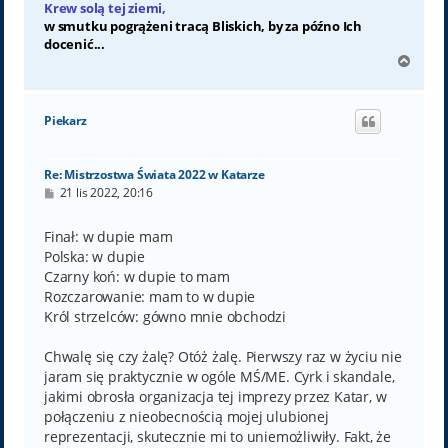
Krew solą tej ziemi,
w smutku pogrążeni tracą Bliskich, by za późno Ich
docenić...
N
a
g
ó
Piekarz
r
ę
Re: Mistrzostwa Świata 2022 w Katarze
P
21 lis 2022, 20:16
o
s
t
Finał: w dupie mam
Polska: w dupie
Czarny koń: w dupie to mam
Rozczarowanie: mam to w dupie
Król strzelców: gówno mnie obchodzi
Chwalę się czy żalę? Otóż żalę. Pierwszy raz w życiu nie
jaram się praktycznie w ogóle MŚ/ME. Cyrk i skandale,
jakimi obrosła organizacja tej imprezy przez Katar, w
połączeniu z nieobecnością mojej ulubionej
reprezentacji, skutecznie mi to uniemożliwiły. Fakt, że