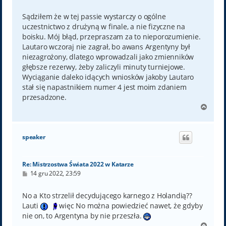
o
s
t
Sądziłem że w tej passie wystarczy o ogólne
uczestnictwo z drużyną w finale, a nie fizyczne na
boisku. Mój błąd, przepraszam za to nieporozumienie.
Lautaro wczoraj nie zagrał, bo awans Argentyny był
niezagrożony, dlatego wprowadzali jako zmienników
głębsze rezerwy, żeby zaliczyli minuty turniejowe.
Wyciąganie daleko idących wniosków jakoby Lautaro
stał się napastnikiem numer 4 jest moim zdaniem
przesadzone.
N
a
g
ó
speaker
r
ę
Re: Mistrzostwa Świata 2022 w Katarze
P
14 gru 2022, 23:59
o
s
t
No a Kto strzelił decydującego karnego z Holandią??
Lauti
więc No można powiedzieć nawet, że gdyby
nie on, to Argentyna by nie przeszła.
N