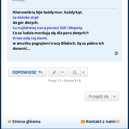
Nienawiścią bije każdy mur, każdy kąt,
za daleko stąd
do gór złotych,
tu najłatwiej nocą poczuć ból i kłopoty,
Co za ludzie mordują się dla paru złotych?!
Krew solą tej ziemi,
w smutku pogrążeni tracą Bliskich, by za późno Ich
docenić...
N
a
g
ó
ODPOWIEDZ
r
ę
Posty: 21 • Strona
1
z
1
Przejdź do
Strona główna
Kontakt z nami