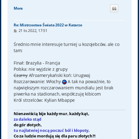
g
ó
Mora
r
ę
Re: Mistrzostwa Świata 2022 w Katarze
P
21 lis 2022, 17:51
o
s
t
Średnio mnie interesuje turniej u kozojebców, ale co
tam:
Finał: Brazylia - Francja
Polska: nie wyjdzie z grupy
Czarny
Afroamerykański koń: Urugwaj
Rozczarowanie: Włochy
A tak na poważnie, to
największym rozczarowaniem mundialu jest brak
piwerka na stadionach, współczuję kibicom
Król strzelców: Kylian Mbappe
Nienawiścią bije każdy mur, każdy kąt,
za daleko stąd
do gór złotych,
tu najłatwiej nocą poczuć ból i kłopoty,
Co za ludzie mordują się dla paru złotych?!