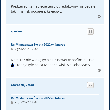
s
t
Prędzej zorganizujecie ten zlot redakcyjny niż będzie
taki finał jak podajesz, księgowy.
N
a
g
ó
speaker
r
ę
Re: Mistrzostwa Świata 2022 w Katarze
P
7 gru 2022, 12:50
o
s
t
Nom, też nie widzę tych ekip nawet w półfinale Orzeu.
Francja tyle co na Mbappe wisi. Ale zobaczymy
N
a
g
ó
CzarodziejCzasu
r
ę
Re: Mistrzostwa Świata 2022 w Katarze
P
7 gru 2022, 18:42
o
s