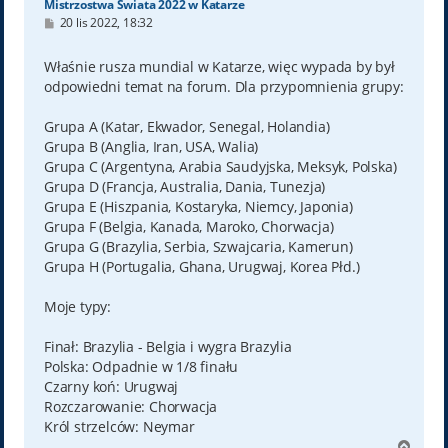
Mistrzostwa Świata 2022 w Katarze
P
20 lis 2022, 18:32
o
s
t
Właśnie rusza mundial w Katarze, więc wypada by był
odpowiedni temat na forum. Dla przypomnienia grupy:
Grupa A (Katar, Ekwador, Senegal, Holandia)
Grupa B (Anglia, Iran, USA, Walia)
Grupa C (Argentyna, Arabia Saudyjska, Meksyk, Polska)
Grupa D (Francja, Australia, Dania, Tunezja)
Grupa E (Hiszpania, Kostaryka, Niemcy, Japonia)
Grupa F (Belgia, Kanada, Maroko, Chorwacja)
Grupa G (Brazylia, Serbia, Szwajcaria, Kamerun)
Grupa H (Portugalia, Ghana, Urugwaj, Korea Płd.)
Moje typy:
Finał: Brazylia - Belgia i wygra Brazylia
Polska: Odpadnie w 1/8 finału
Czarny koń: Urugwaj
Rozczarowanie: Chorwacja
Król strzelców: Neymar
N