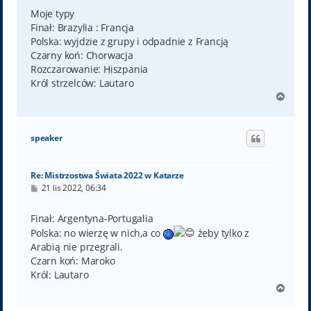
s
t
Moje typy
Finał: Brazylia : Francja
Polska: wyjdzie z grupy i odpadnie z Francją
Czarny koń: Chorwacja
Rozczarowanie: Hiszpania
Król strzelców: Lautaro
N
a
g
ó
speaker
r
ę
Re: Mistrzostwa Świata 2022 w Katarze
P
21 lis 2022, 06:34
o
s
t
Finał: Argentyna-Portugalia
Polska: no wierzę w nich,a co
żeby tylko z
Arabią nie przegrali.
Czarn koń: Maroko
Król: Lautaro
N
a