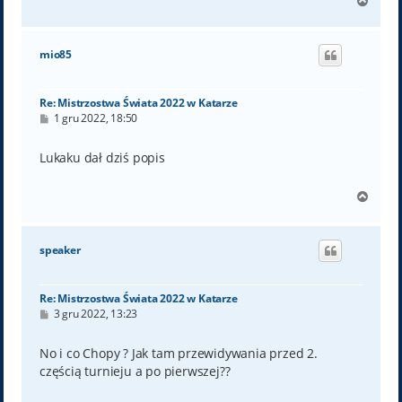
N
a
g
ó
mio85
r
ę
Re: Mistrzostwa Świata 2022 w Katarze
P
1 gru 2022, 18:50
o
s
t
Lukaku dał dziś popis
N
a
g
ó
speaker
r
ę
Re: Mistrzostwa Świata 2022 w Katarze
P
3 gru 2022, 13:23
o
s
t
No i co Chopy ? Jak tam przewidywania przed 2.
częścią turnieju a po pierwszej??