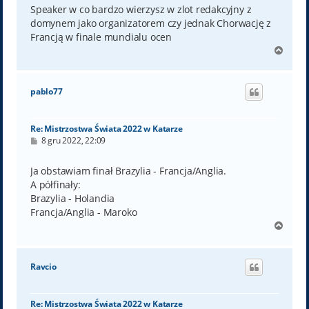
t
Speaker w co bardzo wierzysz w zlot redakcyjny z
domynem jako organizatorem czy jednak Chorwację z
Francją w finale mundialu ocen
N
a
g
ó
pablo77
r
ę
Re: Mistrzostwa Świata 2022 w Katarze
P
8 gru 2022, 22:09
o
s
t
Ja obstawiam finał Brazylia - Francja/Anglia.
A półfinały:
Brazylia - Holandia
Francja/Anglia - Maroko
N
a
g
ó
Ravcio
r
ę
Re: Mistrzostwa Świata 2022 w Katarze