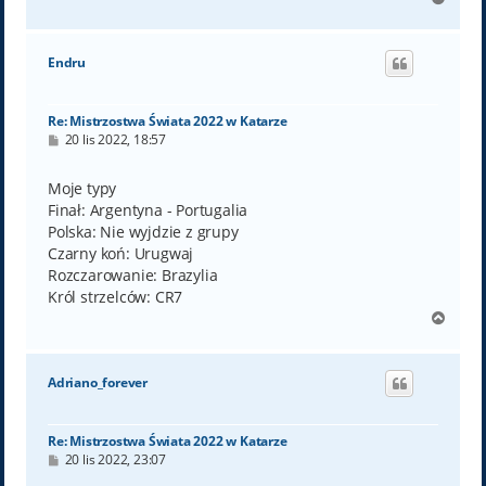
a
g
ó
Endru
r
ę
Re: Mistrzostwa Świata 2022 w Katarze
P
20 lis 2022, 18:57
o
s
t
Moje typy
Finał: Argentyna - Portugalia
Polska: Nie wyjdzie z grupy
Czarny koń: Urugwaj
Rozczarowanie: Brazylia
Król strzelców: CR7
N
a
g
ó
Adriano_forever
r
ę
Re: Mistrzostwa Świata 2022 w Katarze
P
20 lis 2022, 23:07
o