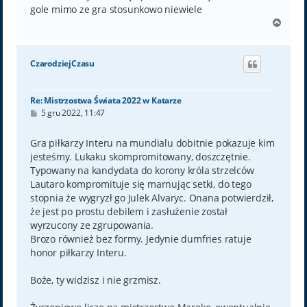
gole mimo ze gra stosunkowo niewiele
N
a
g
ó
CzarodziejCzasu
r
ę
Re: Mistrzostwa Świata 2022 w Katarze
P
5 gru 2022, 11:47
o
s
t
Gra piłkarzy Interu na mundialu dobitnie pokazuje kim
jesteśmy. Lukaku skompromitowany, doszczętnie.
Typowany na kandydata do korony króla strzelców
Lautaro kompromituje się marnując setki, do tego
stopnia że wygryzł go Julek Alvaryc. Onana potwierdził,
że jest po prostu debilem i zasłużenie został
wyrzucony ze zgrupowania.
Brozo również bez formy. Jedynie dumfries ratuje
honor piłkarzy Interu.
Boże, ty widzisz i nie grzmisz.