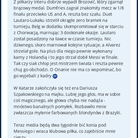
Z piłkarzy Interu dobrze wypadł Brozović, który zgarnął
brązowy medal. Dumfries zagrał znakomity mecz w 1/8
finału przeciwko US and A, reszta bez szału. Duet
Lautaro-Lukaku strzelił okrągłe zero bramek na
turnieju, Belg w dodatku skompromitował się w starciu
z Chorwacją, marnując 3 doskonałe okazje. Lautaro
został posadzony na ławce w czasie turnieju. Nic
dziwnego, skoro marnował kolejne sytuacje, a Alvarez
strzelał gole. Na plus dla niego pewnie wykonany
karny z Holandią i to jego strzał dobił Messi w finale.
Tak czy siak chłop jest mistrzem świata i reszta pewnie
chuj go obchodzi. O Onanie nie ma co wspominać, bo
go wyjebali z kadry
W Katarze zakończyła się też era Dariusza
Szpakowskiego na majku. Lubię jego głos, ma w sobie
coś magicznego, ale głowa chyba nie nadąża -
mnóstwo banalnych pomyłek. Rozbawiło mnie
zwłaszcza mylenie farbowanych blondynów z Brazylii.
Teraz media będą dwa tygodnie bić konia pod
Messiego i wraca klubowa piłka, co zajebiście mnie
cieszy.