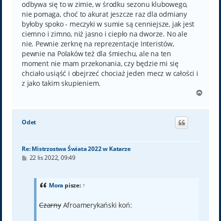
odbywa się to w zimie, w środku sezonu klubowego,
nie pomaga, choć to akurat jeszcze raz dla odmiany
byłoby spoko - meczyki w sumie są cenniejsze, jak jest
ciemno i zimno, niż jasno i ciepło na dworze. No ale
nie. Pewnie zerknę na reprezentacje Interistów,
pewnie na Polaków też dla śmiechu, ale na ten
moment nie mam przekonania, czy będzie mi się
chciało usiąść i obejrzeć chociaż jeden mecz w całości i
z jako takim skupieniem.
N
a
g
ó
Odet
r
ę
Re: Mistrzostwa Świata 2022 w Katarze
P
22 lis 2022, 09:49
o
s
t
Mora
pisze:
↑
Czarny
Afroamerykański koń: