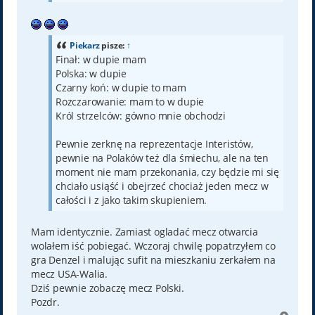
Piekarz
pisze:
↑
Finał: w dupie mam
Polska: w dupie
Czarny koń: w dupie to mam
Rozczarowanie: mam to w dupie
Król strzelców: gówno mnie obchodzi
Pewnie zerknę na reprezentacje Interistów,
pewnie na Polaków też dla śmiechu, ale na ten
moment nie mam przekonania, czy będzie mi się
chciało usiąść i obejrzeć chociaż jeden mecz w
całości i z jako takim skupieniem.
Mam identycznie. Zamiast ogladać mecz otwarcia
wolałem iść pobiegać. Wczoraj chwilę popatrzyłem co
gra Denzel i malując sufit na mieszkaniu zerkałem na
mecz USA-Walia.
Dziś pewnie zobaczę mecz Polski.
Pozdr.