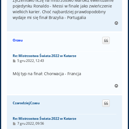
Życzeniowo liczę na mistrzostwo Maroko, ewentualnie
pojedynku Ronaldo - Messi w finale jako zwieńczenie
wielkich karier. Choć najbardziej prawdopodobny
wydaje mi się finał Brazylia - Portugalia
N
a
g
ó
Orzeu
r
ę
Re: Mistrzostwa Świata 2022 w Katarze
P
5 gru 2022, 12:43
o
s
t
Mój typ na finał: Chorwacja - Francja
N
a
g
ó
CzarodziejCzasu
r
ę
Re: Mistrzostwa Świata 2022 w Katarze
P
7 gru 2022, 09:56
o