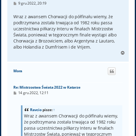
P
9 gru 2022, 20:19
o
s
t
Wraz z awansem Chorwacji do półfinału wiemy, że
podtrzymana została trwająca od 1982 roku passa
uczestnictwa piłkarzy Interu w finałach Mistrzostw
Świata, ponieważ w tegorocznym finale wystąpi albo
Chorwacja z Brozoviciem, albo Argentyna z Lautaro,
albo Holandia z Dumfrisem i de Vrijem.
N
a
g
ó
Mora
r
ę
Re: Mistrzostwa Świata 2022 w Katarze
P
14 gru 2022, 12:11
o
s
t
Ravcio
pisze:
↑
Wraz z awansem Chorwacji do półfinału wiemy,
że podtrzymana została trwająca od 1982 roku
passa uczestnictwa piłkarzy Interu w finałach
Mistrzostw Świata, ponieważ w tegorocznym