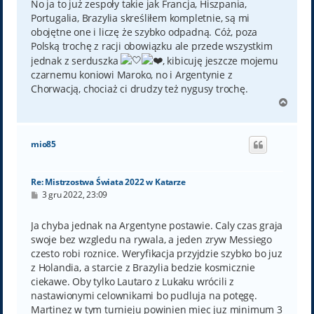
No ja to już zespoły takie jak Francja, Hiszpania,
Portugalia, Brazylia skreśliłem kompletnie, są mi
obojętne one i liczę że szybko odpadną. Cóż, poza
Polską trochę z racji obowiązku ale przede wszystkim
jednak z serduszka
, kibicuję jeszcze mojemu
czarnemu koniowi Maroko, no i Argentynie z
Chorwacją, chociaż ci drudzy też nygusy trochę.
N
a
g
ó
mio85
r
ę
Re: Mistrzostwa Świata 2022 w Katarze
P
3 gru 2022, 23:09
o
s
t
Ja chyba jednak na Argentyne postawie. Caly czas graja
swoje bez wzgledu na rywala, a jeden zryw Messiego
czesto robi roznice. Weryfikacja przyjdzie szybko bo juz
z Holandia, a starcie z Brazylia bedzie kosmicznie
ciekawe. Oby tylko Lautaro z Lukaku wrócili z
nastawionymi celownikami bo pudluja na potęgę.
Martinez w tym turnieju powinien miec juz minimum 3