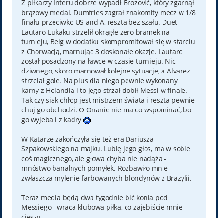
Z piłkarzy Interu dobrze wypadł Brozović, który zgarnął
brązowy medal. Dumfries zagrał znakomity mecz w 1/8
finału przeciwko US and A, reszta bez szału. Duet
Lautaro-Lukaku strzelił okrągłe zero bramek na
turnieju, Belg w dodatku skompromitował się w starciu
z Chorwacją, marnując 3 doskonałe okazje. Lautaro
został posadzony na ławce w czasie turnieju. Nic
dziwnego, skoro marnował kolejne sytuacje, a Alvarez
strzelał gole. Na plus dla niego pewnie wykonany
karny z Holandią i to jego strzał dobił Messi w finale.
Tak czy siak chłop jest mistrzem świata i reszta pewnie
chuj go obchodzi. O Onanie nie ma co wspominać, bo
go wyjebali z kadry
W Katarze zakończyła się też era Dariusza
Szpakowskiego na majku. Lubię jego głos, ma w sobie
coś magicznego, ale głowa chyba nie nadąża -
mnóstwo banalnych pomyłek. Rozbawiło mnie
zwłaszcza mylenie farbowanych blondynów z Brazylii.
Teraz media będą dwa tygodnie bić konia pod
Messiego i wraca klubowa piłka, co zajebiście mnie
cieszy.