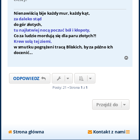
Nienawiścią bije każdy mur, każdy kąt,
za daleko stąd
do gór złotych,
tu najłatwiej nocą poczuć ból i kłopoty,
Co za ludzie mordują się dla paru złotych?!
Krew solą tej ziemi,
w smutku pogrążeni tracą Bliskich, by za późno Ich
docenić...
N
a
g
ó
ODPOWIEDZ
r
ę
Posty: 21 • Strona
1
z
1
Przejdź do
Strona główna
Kontakt z nami