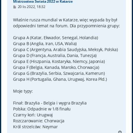
Mistrzostwa Świata 2022 w Katarze
P
20 lis 2022, 18:32
o
s
t
Właśnie rusza mundial w Katarze, więc wypada by był
odpowiedni temat na forum. Dla przypomnienia grupy:
Grupa A (Katar, Ekwador, Senegal, Holandia)
Grupa B (Anglia, Iran, USA, Walia)
Grupa C (Argentyna, Arabia Saudyjska, Meksyk, Polska)
Grupa D (Francja, Australia, Dania, Tunezja)
Grupa E (Hiszpania, Kostaryka, Niemcy, Japonia)
Grupa F (Belgia, Kanada, Maroko, Chorwacja)
Grupa G (Brazylia, Serbia, Szwajcaria, Kamerun)
Grupa H (Portugalia, Ghana, Urugwaj, Korea Płd.)
Moje typy:
Finał: Brazylia - Belgia i wygra Brazylia
Polska: Odpadnie w 1/8 finału
Czarny koń: Urugwaj
Rozczarowanie: Chorwacja
Król strzelców: Neymar
N