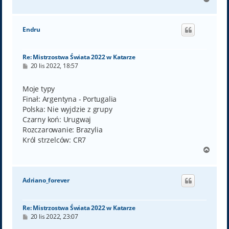
a
g
ó
Endru
r
ę
Re: Mistrzostwa Świata 2022 w Katarze
P
20 lis 2022, 18:57
o
s
t
Moje typy
Finał: Argentyna - Portugalia
Polska: Nie wyjdzie z grupy
Czarny koń: Urugwaj
Rozczarowanie: Brazylia
Król strzelców: CR7
N
a
g
ó
Adriano_forever
r
ę
Re: Mistrzostwa Świata 2022 w Katarze
P
20 lis 2022, 23:07
o