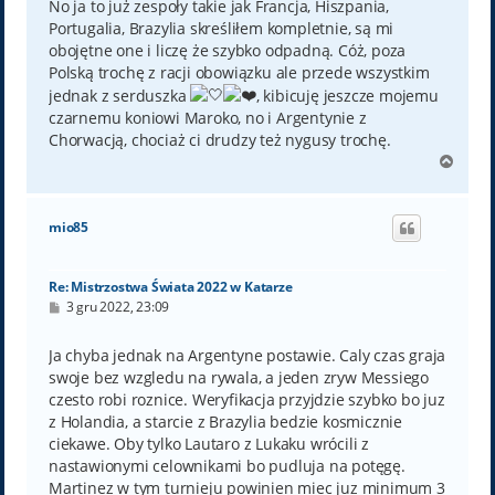
No ja to już zespoły takie jak Francja, Hiszpania,
Portugalia, Brazylia skreśliłem kompletnie, są mi
obojętne one i liczę że szybko odpadną. Cóż, poza
Polską trochę z racji obowiązku ale przede wszystkim
jednak z serduszka
, kibicuję jeszcze mojemu
czarnemu koniowi Maroko, no i Argentynie z
Chorwacją, chociaż ci drudzy też nygusy trochę.
N
a
g
ó
mio85
r
ę
Re: Mistrzostwa Świata 2022 w Katarze
P
3 gru 2022, 23:09
o
s
t
Ja chyba jednak na Argentyne postawie. Caly czas graja
swoje bez wzgledu na rywala, a jeden zryw Messiego
czesto robi roznice. Weryfikacja przyjdzie szybko bo juz
z Holandia, a starcie z Brazylia bedzie kosmicznie
ciekawe. Oby tylko Lautaro z Lukaku wrócili z
nastawionymi celownikami bo pudluja na potęgę.
Martinez w tym turnieju powinien miec juz minimum 3