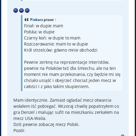
Piekarz
pisze:
↑
Finał: w dupie mam
Polska: w dupie
Czarny koń: w dupie to mam
Rozczarowanie: mam to w dupie
Król strzelców: gówno mnie obchodzi
Pewnie zerknę na reprezentacje Interistów,
pewnie na Polaków też dla śmiechu, ale na ten
moment nie mam przekonania, czy będzie mi się
chciało usiąść i obejrzeć chociaż jeden mecz w
całości i z jako takim skupieniem.
Mam identycznie. Zamiast ogladać mecz otwarcia
wolałem iść pobiegać. Wczoraj chwilę popatrzyłem co
gra Denzel i malując sufit na mieszkaniu zerkałem na
mecz USA-Walia.
Dziś pewnie zobaczę mecz Polski.
Pozdr.