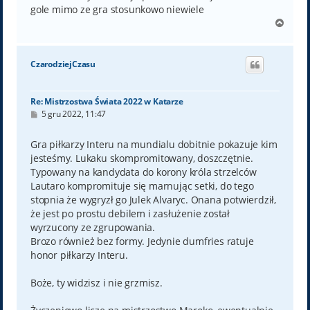
gole mimo ze gra stosunkowo niewiele
N
a
g
ó
CzarodziejCzasu
r
ę
Re: Mistrzostwa Świata 2022 w Katarze
P
5 gru 2022, 11:47
o
s
t
Gra piłkarzy Interu na mundialu dobitnie pokazuje kim
jesteśmy. Lukaku skompromitowany, doszczętnie.
Typowany na kandydata do korony króla strzelców
Lautaro kompromituje się marnując setki, do tego
stopnia że wygryzł go Julek Alvaryc. Onana potwierdził,
że jest po prostu debilem i zasłużenie został
wyrzucony ze zgrupowania.
Brozo również bez formy. Jedynie dumfries ratuje
honor piłkarzy Interu.
Boże, ty widzisz i nie grzmisz.