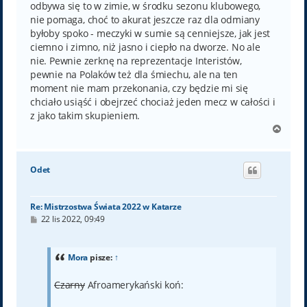
odbywa się to w zimie, w środku sezonu klubowego,
nie pomaga, choć to akurat jeszcze raz dla odmiany
byłoby spoko - meczyki w sumie są cenniejsze, jak jest
ciemno i zimno, niż jasno i ciepło na dworze. No ale
nie. Pewnie zerknę na reprezentacje Interistów,
pewnie na Polaków też dla śmiechu, ale na ten
moment nie mam przekonania, czy będzie mi się
chciało usiąść i obejrzeć chociaż jeden mecz w całości i
z jako takim skupieniem.
N
a
g
ó
Odet
r
ę
Re: Mistrzostwa Świata 2022 w Katarze
P
22 lis 2022, 09:49
o
s
t
Mora
pisze:
↑
Czarny
Afroamerykański koń: