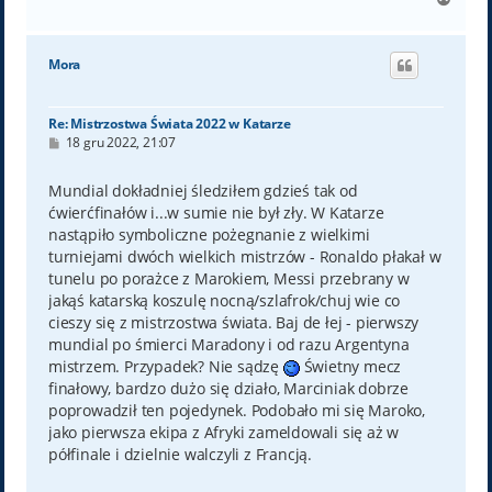
a
g
ó
Mora
r
ę
Re: Mistrzostwa Świata 2022 w Katarze
P
18 gru 2022, 21:07
o
s
t
Mundial dokładniej śledziłem gdzieś tak od
ćwierćfinałów i...w sumie nie był zły. W Katarze
nastąpiło symboliczne pożegnanie z wielkimi
turniejami dwóch wielkich mistrzów - Ronaldo płakał w
tunelu po porażce z Marokiem, Messi przebrany w
jakąś katarską koszulę nocną/szlafrok/chuj wie co
cieszy się z mistrzostwa świata. Baj de łej - pierwszy
mundial po śmierci Maradony i od razu Argentyna
mistrzem. Przypadek? Nie sądzę
Świetny mecz
finałowy, bardzo dużo się działo, Marciniak dobrze
poprowadził ten pojedynek. Podobało mi się Maroko,
jako pierwsza ekipa z Afryki zameldowali się aż w
półfinale i dzielnie walczyli z Francją.