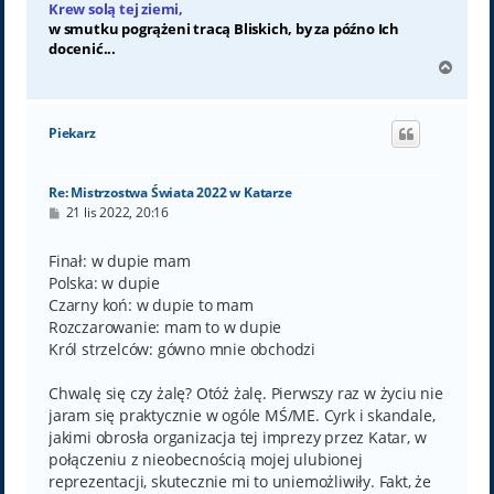
Krew solą tej ziemi,
w smutku pogrążeni tracą Bliskich, by za późno Ich
docenić...
N
a
g
ó
Piekarz
r
ę
Re: Mistrzostwa Świata 2022 w Katarze
P
21 lis 2022, 20:16
o
s
t
Finał: w dupie mam
Polska: w dupie
Czarny koń: w dupie to mam
Rozczarowanie: mam to w dupie
Król strzelców: gówno mnie obchodzi
Chwalę się czy żalę? Otóż żalę. Pierwszy raz w życiu nie
jaram się praktycznie w ogóle MŚ/ME. Cyrk i skandale,
jakimi obrosła organizacja tej imprezy przez Katar, w
połączeniu z nieobecnością mojej ulubionej
reprezentacji, skutecznie mi to uniemożliwiły. Fakt, że