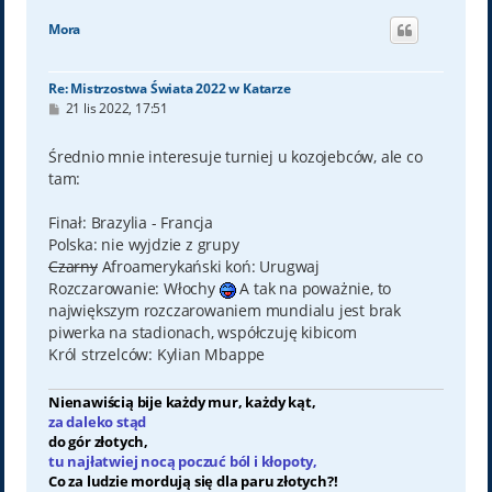
g
ó
Mora
r
ę
Re: Mistrzostwa Świata 2022 w Katarze
P
21 lis 2022, 17:51
o
s
t
Średnio mnie interesuje turniej u kozojebców, ale co
tam:
Finał: Brazylia - Francja
Polska: nie wyjdzie z grupy
Czarny
Afroamerykański koń: Urugwaj
Rozczarowanie: Włochy
A tak na poważnie, to
największym rozczarowaniem mundialu jest brak
piwerka na stadionach, współczuję kibicom
Król strzelców: Kylian Mbappe
Nienawiścią bije każdy mur, każdy kąt,
za daleko stąd
do gór złotych,
tu najłatwiej nocą poczuć ból i kłopoty,
Co za ludzie mordują się dla paru złotych?!