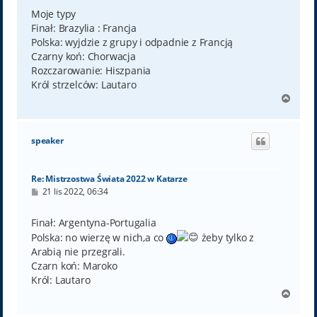
s
t
Moje typy
Finał: Brazylia : Francja
Polska: wyjdzie z grupy i odpadnie z Francją
Czarny koń: Chorwacja
Rozczarowanie: Hiszpania
Król strzelców: Lautaro
N
a
g
ó
speaker
r
ę
Re: Mistrzostwa Świata 2022 w Katarze
P
21 lis 2022, 06:34
o
s
t
Finał: Argentyna-Portugalia
Polska: no wierzę w nich,a co
żeby tylko z
Arabią nie przegrali.
Czarn koń: Maroko
Król: Lautaro
N
a