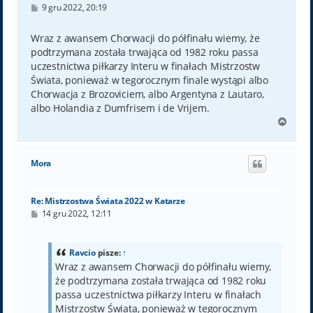
P
9 gru 2022, 20:19
o
s
t
Wraz z awansem Chorwacji do półfinału wiemy, że
podtrzymana została trwająca od 1982 roku passa
uczestnictwa piłkarzy Interu w finałach Mistrzostw
Świata, ponieważ w tegorocznym finale wystąpi albo
Chorwacja z Brozoviciem, albo Argentyna z Lautaro,
albo Holandia z Dumfrisem i de Vrijem.
N
a
g
ó
Mora
r
ę
Re: Mistrzostwa Świata 2022 w Katarze
P
14 gru 2022, 12:11
o
s
t
Ravcio
pisze:
↑
Wraz z awansem Chorwacji do półfinału wiemy,
że podtrzymana została trwająca od 1982 roku
passa uczestnictwa piłkarzy Interu w finałach
Mistrzostw Świata, ponieważ w tegorocznym