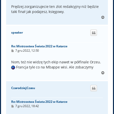
s
t
Prędzej zorganizujecie ten zlot redakcyjny niż będzie
taki finał jak podajesz, księgowy.
N
a
g
ó
speaker
r
ę
Re: Mistrzostwa Świata 2022 w Katarze
P
7 gru 2022, 12:50
o
s
t
Nom, też nie widzę tych ekip nawet w półfinale Orzeu.
Francja tyle co na Mbappe wisi. Ale zobaczymy
N
a
g
ó
CzarodziejCzasu
r
ę
Re: Mistrzostwa Świata 2022 w Katarze
P
7 gru 2022, 18:42
o
s