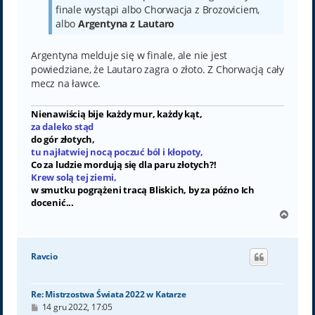
finale wystąpi albo Chorwacja z Brozoviciem,
albo
Argentyna z Lautaro
Argentyna melduje się w finale, ale nie jest
powiedziane, że Lautaro zagra o złoto. Z Chorwacją cały
mecz na ławce.
Nienawiścią bije każdy mur, każdy kąt,
za daleko stąd
do gór złotych,
tu najłatwiej nocą poczuć ból i kłopoty,
Co za ludzie mordują się dla paru złotych?!
Krew solą tej ziemi,
w smutku pogrążeni tracą Bliskich, by za późno Ich
docenić...
N
a
g
ó
Ravcio
r
ę
Re: Mistrzostwa Świata 2022 w Katarze
P
14 gru 2022, 17:05