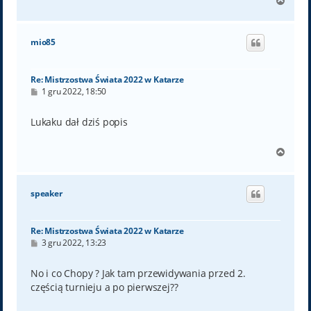
N
a
g
ó
mio85
r
ę
Re: Mistrzostwa Świata 2022 w Katarze
P
1 gru 2022, 18:50
o
s
t
Lukaku dał dziś popis
N
a
g
ó
speaker
r
ę
Re: Mistrzostwa Świata 2022 w Katarze
P
3 gru 2022, 13:23
o
s
t
No i co Chopy ? Jak tam przewidywania przed 2.
częścią turnieju a po pierwszej??