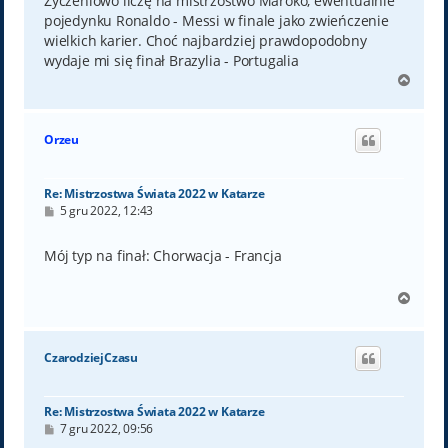
Życzeniowo liczę na mistrzostwo Maroko, ewentualnie
pojedynku Ronaldo - Messi w finale jako zwieńczenie
wielkich karier. Choć najbardziej prawdopodobny
wydaje mi się finał Brazylia - Portugalia
N
a
g
ó
Orzeu
r
ę
Re: Mistrzostwa Świata 2022 w Katarze
P
5 gru 2022, 12:43
o
s
t
Mój typ na finał: Chorwacja - Francja
N
a
g
ó
CzarodziejCzasu
r
ę
Re: Mistrzostwa Świata 2022 w Katarze
P
7 gru 2022, 09:56
o