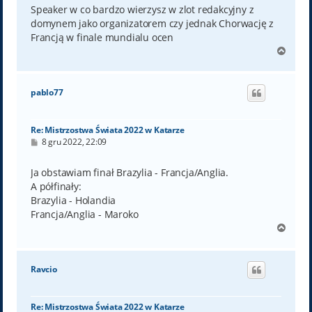
t
Speaker w co bardzo wierzysz w zlot redakcyjny z
domynem jako organizatorem czy jednak Chorwację z
Francją w finale mundialu ocen
N
a
g
ó
pablo77
r
ę
Re: Mistrzostwa Świata 2022 w Katarze
P
8 gru 2022, 22:09
o
s
t
Ja obstawiam finał Brazylia - Francja/Anglia.
A półfinały:
Brazylia - Holandia
Francja/Anglia - Maroko
N
a
g
ó
Ravcio
r
ę
Re: Mistrzostwa Świata 2022 w Katarze