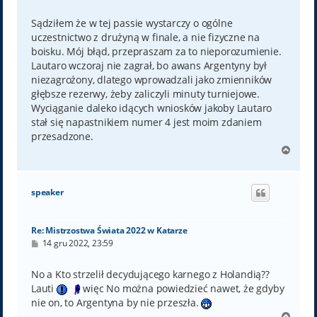
o
s
t
Sądziłem że w tej passie wystarczy o ogólne
uczestnictwo z drużyną w finale, a nie fizyczne na
boisku. Mój błąd, przepraszam za to nieporozumienie.
Lautaro wczoraj nie zagrał, bo awans Argentyny był
niezagrożony, dlatego wprowadzali jako zmienników
głębsze rezerwy, żeby zaliczyli minuty turniejowe.
Wyciąganie daleko idących wniosków jakoby Lautaro
stał się napastnikiem numer 4 jest moim zdaniem
przesadzone.
N
a
g
ó
speaker
r
ę
Re: Mistrzostwa Świata 2022 w Katarze
P
14 gru 2022, 23:59
o
s
t
No a Kto strzelił decydującego karnego z Holandią??
Lauti
więc No można powiedzieć nawet, że gdyby
nie on, to Argentyna by nie przeszła.
N