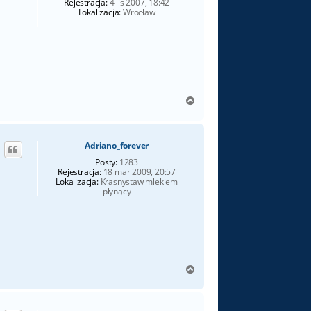
Rejestracja:
4 lis 2007, 18:42
Lokalizacja:
Wrocław
N
a
g
ó
Adriano_forever
r
ę
Posty:
1283
Rejestracja:
18 mar 2009, 20:57
Lokalizacja:
Krasnystaw mlekiem
płynący
N
a
g
ó