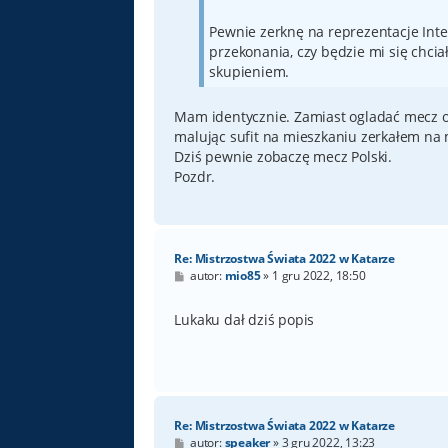
Pewnie zerknę na reprezentacje Int
przekonania, czy będzie mi się chciał
skupieniem.
Mam identycznie. Zamiast ogladać mecz ot
malując sufit na mieszkaniu zerkałem na
Dziś pewnie zobaczę mecz Polski.
Pozdr.
Re: Mistrzostwa Świata 2022 w Katarze
P
autor:
mio85
»
1 gru 2022, 18:50
o
s
t
Lukaku dał dziś popis
Re: Mistrzostwa Świata 2022 w Katarze
P
autor:
speaker
»
3 gru 2022, 13:23