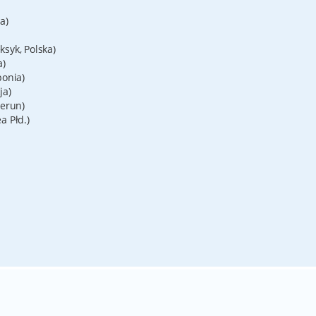
a)
syk, Polska)
a)
ponia)
ja)
merun)
a Płd.)