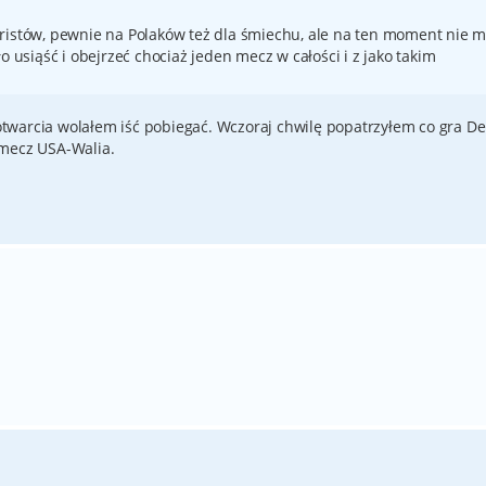
eristów, pewnie na Polaków też dla śmiechu, ale na ten moment nie
o usiąść i obejrzeć chociaż jeden mecz w całości i z jako takim
warcia wolałem iść pobiegać. Wczoraj chwilę popatrzyłem co gra De
 mecz USA-Walia.