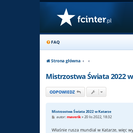
FAQ
Strona główna
Mistrzostwa Świata 2022 w
ODPOWIEDZ
Mistrzostwa Świata 2022 w Katarze
P
autor:
maverik
»
20 lis 2022, 18:32
o
s
t
Właśnie rusza mundial w Katarze, więc w