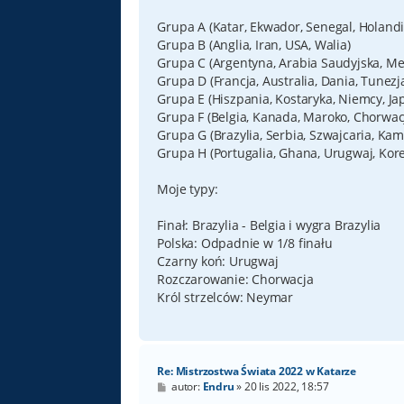
Grupa A (Katar, Ekwador, Senegal, Holandi
Grupa B (Anglia, Iran, USA, Walia)
Grupa C (Argentyna, Arabia Saudyjska, Mek
Grupa D (Francja, Australia, Dania, Tunezj
Grupa E (Hiszpania, Kostaryka, Niemcy, Ja
Grupa F (Belgia, Kanada, Maroko, Chorwac
Grupa G (Brazylia, Serbia, Szwajcaria, Ka
Grupa H (Portugalia, Ghana, Urugwaj, Kore
Moje typy:
Finał: Brazylia - Belgia i wygra Brazylia
Polska: Odpadnie w 1/8 finału
Czarny koń: Urugwaj
Rozczarowanie: Chorwacja
Król strzelców: Neymar
Re: Mistrzostwa Świata 2022 w Katarze
P
autor:
Endru
»
20 lis 2022, 18:57
o