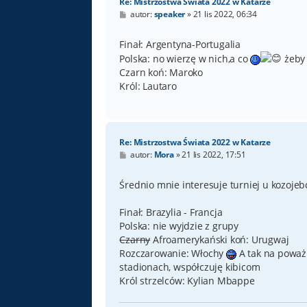
Re: Mistrzostwa Świata 2022 w Katarze
P
autor:
speaker
»
21 lis 2022, 06:34
o
s
t
Finał: Argentyna-Portugalia
Polska: no wierzę w nich,a co
żeby 
Czarn koń: Maroko
Król: Lautaro
Re: Mistrzostwa Świata 2022 w Katarze
P
autor:
Mora
»
21 lis 2022, 17:51
o
s
t
Średnio mnie interesuje turniej u kozojeb
Finał: Brazylia - Francja
Polska: nie wyjdzie z grupy
Czarny
Afroamerykański koń: Urugwaj
Rozczarowanie: Włochy
A tak na poważ
stadionach, współczuję kibicom
Król strzelców: Kylian Mbappe