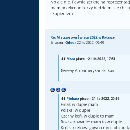
No ale nie. Pewnie zerknę na reprezentac
mam przekonania, czy będzie mi się chciało
skupieniem.
Re: Mistrzostwa Świata 2022 w Katarze
P
autor:
Odet
»
22 lis 2022, 09:49
o
s
t
Mora
pisze:
↑
21 lis 2022, 17:51
Czarny
Afroamerykański koń:
Piekarz
pisze:
↑
21 lis 2022, 20:16
Finał: w dupie mam
Polska: w dupie
Czarny koń: w dupie to mam
Rozczarowanie: mam to w dupie
Król strzelców: gówno mnie obchodz