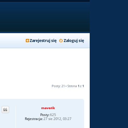
Zarejestruj się
Zaloguj się
Posty: 21 • Strona
1
z
1
maverik
Posty:
625
Rejestracja:
27 sie 2012, 03:27