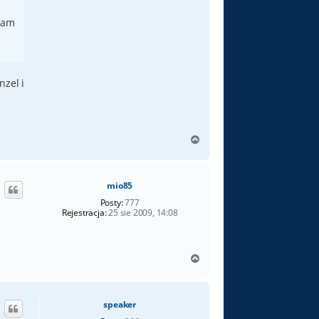
 mam
nzel i
N
a
g
ó
mio85
r
ę
Posty:
777
Rejestracja:
25 sie 2009, 14:08
N
a
g
ó
speaker
r
ę