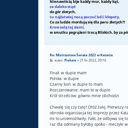
Nienawiścią bije każdy mur, każdy kąt,
za daleko stąd
do gór złotych,
tu najłatwiej nocą poczuć ból i kłopoty,
Co za ludzie mordują się dla paru złotych?!
Krew solą tej ziemi,
w smutku pogrążeni tracą Bliskich, by za pó
Re: Mistrzostwa Świata 2022 w Katarze
P
autor:
Piekarz
»
21 lis 2022, 20:16
o
s
t
Finał: w dupie mam
Polska: w dupie
Czarny koń: w dupie to mam
Rozczarowanie: mam to w dupie
Król strzelców: gówno mnie obchodzi
Chwalę się czy żalę? Otóż żalę. Pierwszy r
obrosła organizacja tej imprezy przez Kat
mi to uniemożliwiły. Fakt, że odbywa się 
raz dla odmiany byłoby spoko - meczyki w s