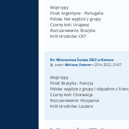
s
t
Moje typy
Finał: Argentyna - Portugalia
Polska: Nie wyjdzie z grupy
Czarny koń: Urugwaj
Rozczarowanie: Brazylia
Król strzelców: CR7
Re: Mistrzostwa Świata 2022 w Katarze
P
autor:
Adriano_forever
»
20 lis 2022, 23:07
o
s
t
Moje typy
Finał: Brazylia : Francja
Polska: wyjdzie z grupy i odpadnie z Franc
Czarny koń: Chorwacja
Rozczarowanie: Hiszpania
Król strzelców: Lautaro