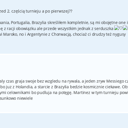
ed 2. częścią turnieju a po pierwszej??
zpania, Portugalia, Brazylia skreśliłem kompletnie, są mi obojętne one i
hę z racji obowiązku ale przede wszystkim jednak z serduszka
 Maroko, no i Argentynie z Chorwacją, chociaż ci drudzy też nygusy
aly czas graja swoje bez wzgledu na rywala, a jeden zryw Messiego c
 bo juz z Holandia, a starcie z Brazylia bedzie kosmicznie ciekawe. Ob
onymi celownikami bo pudluja na potęgę. Martinez w tym turnieju pow
osunkowo niewiele