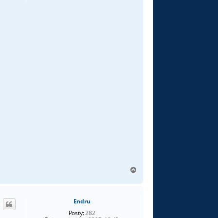
N
a
g
ó
Endru
r
ę
Posty:
282