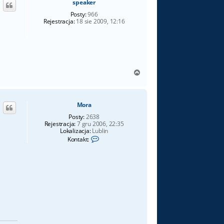
speaker
r
ę
Posty:
966
Rejestracja:
18 sie 2009, 12:16
N
a
g
ó
Mora
r
ę
Posty:
2638
Rejestracja:
7 gru 2006, 22:35
Lokalizacja:
Lublin
S
Kontakt:
k
o
n
t
a
k
t
u
j
s
i
ę