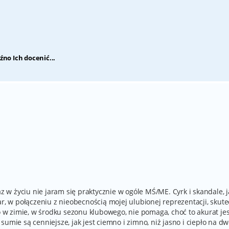
źno Ich docenić...
az w życiu nie jaram się praktycznie w ogóle MŚ/ME. Cyrk i skandale, 
ar, w połączeniu z nieobecnością mojej ulubionej reprezentacji, skute
to w zimie, w środku sezonu klubowego, nie pomaga, choć to akurat je
umie są cenniejsze, jak jest ciemno i zimno, niż jasno i ciepło na dw