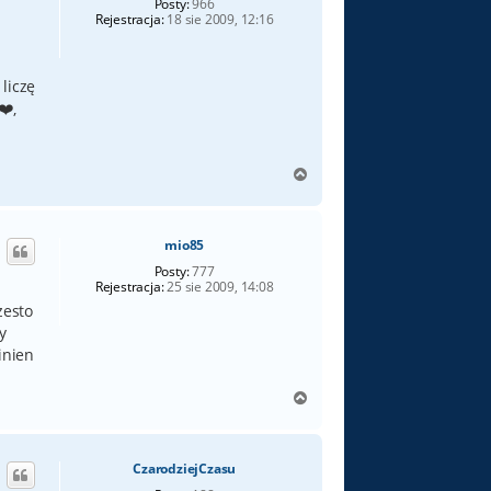
Posty:
966
Rejestracja:
18 sie 2009, 12:16
 liczę
,
N
a
g
ó
mio85
r
ę
Posty:
777
Rejestracja:
25 sie 2009, 14:08
zesto
y
inien
N
a
g
ó
CzarodziejCzasu
r
ę