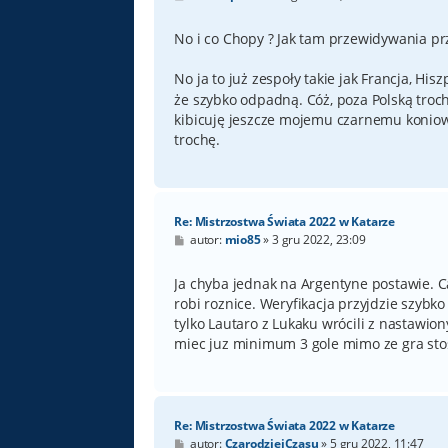
o
s
t
No i co Chopy ? Jak tam przewidywania prz
No ja to już zespoły takie jak Francja, His
że szybko odpadną. Cóż, poza Polską troc
kibicuję jeszcze mojemu czarnemu koniowi
trochę.
Re: Mistrzostwa Świata 2022 w Katarze
P
autor:
mio85
»
3 gru 2022, 23:09
o
s
t
Ja chyba jednak na Argentyne postawie. C
robi roznice. Weryfikacja przyjdzie szybko
tylko Lautaro z Lukaku wrócili z nastawi
miec juz minimum 3 gole mimo ze gra st
Re: Mistrzostwa Świata 2022 w Katarze
P
autor:
CzarodziejCzasu
»
5 gru 2022, 11:47