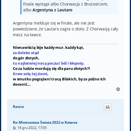
finale wystąpi albo Chorwacja z Brozoviciem,
albo
Argentyna z Lautaro
Argentyna melduje się w finale, ale nie jest
powiedziane, że Lautaro zagra o złoto. Z Chorwacją cały
mecz na ławce.
Nienawiścią bije każdy mur, każdy kąt,
za daleko stąd
do gór złotych,
tu najłatwiej nocą poczuć ból i kłopoty,
Co za ludzie mordują się dla paru złotych?!
Krew solą tej ziemi,
w smutku pogrążeni tracą Bliskich, by za późno Ich
docenić...
N
a
g
ó
Ravcio
r
ę
Re: Mistrzostwa Świata 2022 w Katarze
P
14 gru 2022, 17:05