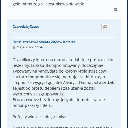
gole mimo ze gra stosunkowo niewiele
N
a
g
ó
CzarodziejCzasu
r
ę
Re: Mistrzostwa Świata 2022 w Katarze
P
5 gru 2022, 11:47
o
s
t
Gra piłkarzy Interu na mundialu dobitnie pokazuje kim
jesteśmy. Lukaku skompromitowany, doszczętnie.
Typowany na kandydata do korony króla strzelców
Lautaro kompromituje się marnując setki, do tego
stopnia że wygryzł go Julek Alvaryc. Onana potwierdził,
że jest po prostu debilem i zasłużenie został
wyrzucony ze zgrupowania.
Brozo również bez formy. Jedynie dumfries ratuje
honor piłkarzy Interu.
Boże, ty widzisz i nie grzmisz.