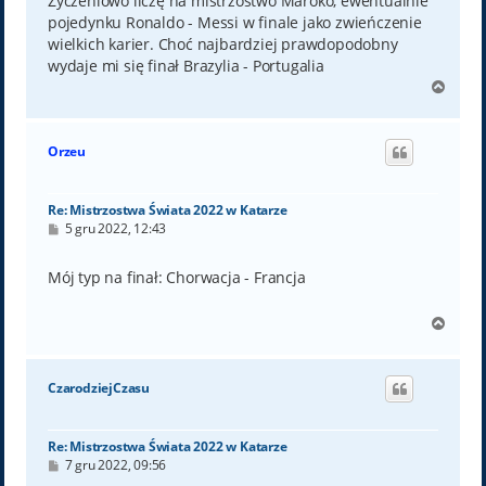
Życzeniowo liczę na mistrzostwo Maroko, ewentualnie
pojedynku Ronaldo - Messi w finale jako zwieńczenie
wielkich karier. Choć najbardziej prawdopodobny
wydaje mi się finał Brazylia - Portugalia
N
a
g
ó
Orzeu
r
ę
Re: Mistrzostwa Świata 2022 w Katarze
P
5 gru 2022, 12:43
o
s
t
Mój typ na finał: Chorwacja - Francja
N
a
g
ó
CzarodziejCzasu
r
ę
Re: Mistrzostwa Świata 2022 w Katarze
P
7 gru 2022, 09:56
o