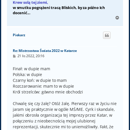
Krew solą tej ziemi,
w smutku pogrążeni tracą Bliskich, by za późno Ich
docenić...
N
a
g
ó
Piekarz
r
ę
Re: Mistrzostwa Świata 2022 w Katarze
P
21 lis 2022, 20:16
o
s
t
Finał: w dupie mam
Polska: w dupie
Czarny koń: w dupie to mam
Rozczarowanie: mam to w dupie
Król strzelców: gówno mnie obchodzi
Chwalę się czy żalę? Otóż żalę. Pierwszy raz w życiu nie
jaram się praktycznie w ogóle MŚ/ME. Cyrk i skandale,
jakimi obrosła organizacja tej imprezy przez Katar, w
połączeniu z nieobecnością mojej ulubionej
reprezentacji, skutecznie mi to uniemożliwiły. Fakt, że