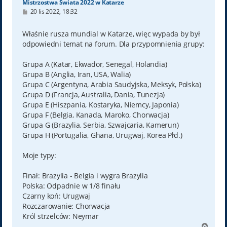
Mistrzostwa Świata 2022 w Katarze
P
20 lis 2022, 18:32
o
s
t
Właśnie rusza mundial w Katarze, więc wypada by był
odpowiedni temat na forum. Dla przypomnienia grupy:
Grupa A (Katar, Ekwador, Senegal, Holandia)
Grupa B (Anglia, Iran, USA, Walia)
Grupa C (Argentyna, Arabia Saudyjska, Meksyk, Polska)
Grupa D (Francja, Australia, Dania, Tunezja)
Grupa E (Hiszpania, Kostaryka, Niemcy, Japonia)
Grupa F (Belgia, Kanada, Maroko, Chorwacja)
Grupa G (Brazylia, Serbia, Szwajcaria, Kamerun)
Grupa H (Portugalia, Ghana, Urugwaj, Korea Płd.)
Moje typy:
Finał: Brazylia - Belgia i wygra Brazylia
Polska: Odpadnie w 1/8 finału
Czarny koń: Urugwaj
Rozczarowanie: Chorwacja
Król strzelców: Neymar
N