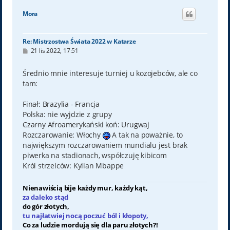
g
ó
Mora
r
ę
Re: Mistrzostwa Świata 2022 w Katarze
P
21 lis 2022, 17:51
o
s
t
Średnio mnie interesuje turniej u kozojebców, ale co
tam:
Finał: Brazylia - Francja
Polska: nie wyjdzie z grupy
Czarny
Afroamerykański koń: Urugwaj
Rozczarowanie: Włochy
A tak na poważnie, to
największym rozczarowaniem mundialu jest brak
piwerka na stadionach, współczuję kibicom
Król strzelców: Kylian Mbappe
Nienawiścią bije każdy mur, każdy kąt,
za daleko stąd
do gór złotych,
tu najłatwiej nocą poczuć ból i kłopoty,
Co za ludzie mordują się dla paru złotych?!