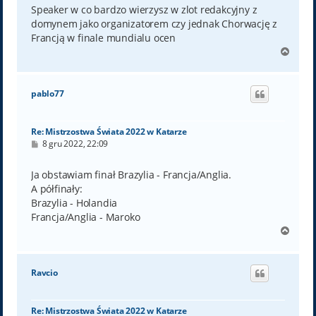
t
Speaker w co bardzo wierzysz w zlot redakcyjny z
domynem jako organizatorem czy jednak Chorwację z
Francją w finale mundialu ocen
N
a
g
ó
pablo77
r
ę
Re: Mistrzostwa Świata 2022 w Katarze
P
8 gru 2022, 22:09
o
s
t
Ja obstawiam finał Brazylia - Francja/Anglia.
A półfinały:
Brazylia - Holandia
Francja/Anglia - Maroko
N
a
g
ó
Ravcio
r
ę
Re: Mistrzostwa Świata 2022 w Katarze