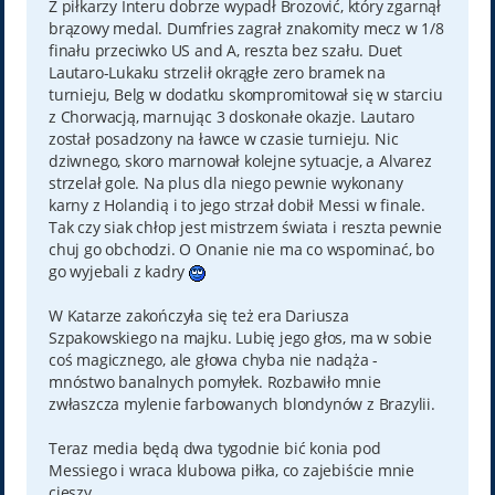
Z piłkarzy Interu dobrze wypadł Brozović, który zgarnął
brązowy medal. Dumfries zagrał znakomity mecz w 1/8
finału przeciwko US and A, reszta bez szału. Duet
Lautaro-Lukaku strzelił okrągłe zero bramek na
turnieju, Belg w dodatku skompromitował się w starciu
z Chorwacją, marnując 3 doskonałe okazje. Lautaro
został posadzony na ławce w czasie turnieju. Nic
dziwnego, skoro marnował kolejne sytuacje, a Alvarez
strzelał gole. Na plus dla niego pewnie wykonany
karny z Holandią i to jego strzał dobił Messi w finale.
Tak czy siak chłop jest mistrzem świata i reszta pewnie
chuj go obchodzi. O Onanie nie ma co wspominać, bo
go wyjebali z kadry
W Katarze zakończyła się też era Dariusza
Szpakowskiego na majku. Lubię jego głos, ma w sobie
coś magicznego, ale głowa chyba nie nadąża -
mnóstwo banalnych pomyłek. Rozbawiło mnie
zwłaszcza mylenie farbowanych blondynów z Brazylii.
Teraz media będą dwa tygodnie bić konia pod
Messiego i wraca klubowa piłka, co zajebiście mnie
cieszy.