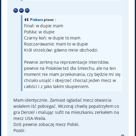
Piekarz
pisze:
↑
Finał: w dupie mam
Polska: w dupie
Czarny koń: w dupie to mam
Rozczarowanie: mam to w dupie
Król strzelców: gówno mnie obchodzi
Pewnie zerknę na reprezentacje Interistów,
pewnie na Polaków też dla śmiechu, ale na ten
moment nie mam przekonania, czy będzie mi się
chciało usiąść i obejrzeć chociaż jeden mecz w
całości i z jako takim skupieniem.
Mam identycznie. Zamiast ogladać mecz otwarcia
wolałem iść pobiegać. Wczoraj chwilę popatrzyłem co
gra Denzel i malując sufit na mieszkaniu zerkałem na
mecz USA-Walia.
Dziś pewnie zobaczę mecz Polski.
Pozdr.