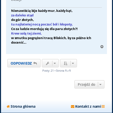
Nienawiścią bije każdy mur, każdy kąt,
za daleko stąd
do gór złotych,
tu najłatwiej nocą poczuć ból i kłopoty,
Co za ludzie mordują się dla paru złotych?!
Krew solą tej ziemi,
w smutku pogrążeni tracą Bliskich, by za późno Ich
docenić...
N
a
g
ó
ODPOWIEDZ
r
ę
Posty: 21 • Strona
1
z
1
Przejdź do
Strona główna
Kontakt z nami