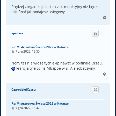
s
t
Prędzej zorganizujecie ten zlot redakcyjny niż będzie
taki finał jak podajesz, księgowy.
N
a
g
ó
speaker
r
ę
Re: Mistrzostwa Świata 2022 w Katarze
P
7 gru 2022, 12:50
o
s
t
Nom, też nie widzę tych ekip nawet w półfinale Orzeu.
Francja tyle co na Mbappe wisi. Ale zobaczymy
N
a
g
ó
CzarodziejCzasu
r
ę
Re: Mistrzostwa Świata 2022 w Katarze
P
7 gru 2022, 18:42
o
s