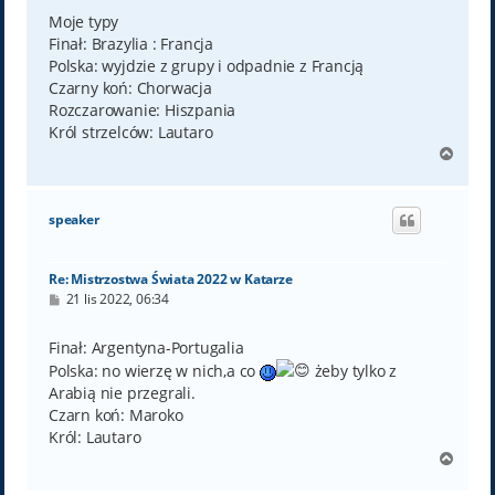
s
t
Moje typy
Finał: Brazylia : Francja
Polska: wyjdzie z grupy i odpadnie z Francją
Czarny koń: Chorwacja
Rozczarowanie: Hiszpania
Król strzelców: Lautaro
N
a
g
ó
speaker
r
ę
Re: Mistrzostwa Świata 2022 w Katarze
P
21 lis 2022, 06:34
o
s
t
Finał: Argentyna-Portugalia
Polska: no wierzę w nich,a co
żeby tylko z
Arabią nie przegrali.
Czarn koń: Maroko
Król: Lautaro
N
a