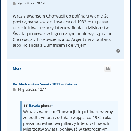
P
9 gru 2022, 20:19
o
s
t
Wraz z awansem Chorwacji do półfinału wiemy, że
podtrzymana została trwająca od 1982 roku passa
uczestnictwa piłkarzy Interu w finałach Mistrzostw
Świata, ponieważ w tegorocznym finale wystąpi albo
Chorwacja z Brozoviciem, albo Argentyna z Lautaro,
albo Holandia z Dumfrisem i de Vrijem.
N
a
g
ó
Mora
r
ę
Re: Mistrzostwa Świata 2022 w Katarze
P
14 gru 2022, 12:11
o
s
t
Ravcio
pisze:
↑
Wraz z awansem Chorwacji do półfinału wiemy,
że podtrzymana została trwająca od 1982 roku
passa uczestnictwa piłkarzy Interu w finałach
Mistrzostw Świata, ponieważ w tegorocznym