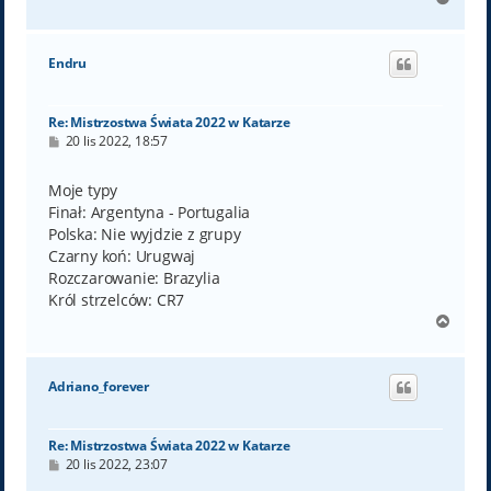
a
g
ó
Endru
r
ę
Re: Mistrzostwa Świata 2022 w Katarze
P
20 lis 2022, 18:57
o
s
t
Moje typy
Finał: Argentyna - Portugalia
Polska: Nie wyjdzie z grupy
Czarny koń: Urugwaj
Rozczarowanie: Brazylia
Król strzelców: CR7
N
a
g
ó
Adriano_forever
r
ę
Re: Mistrzostwa Świata 2022 w Katarze
P
20 lis 2022, 23:07
o