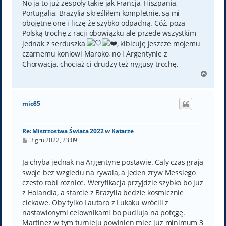
No ja to już zespoły takie jak Francja, Hiszpania,
Portugalia, Brazylia skreśliłem kompletnie, są mi
obojętne one i liczę że szybko odpadną. Cóż, poza
Polską trochę z racji obowiązku ale przede wszystkim
jednak z serduszka
, kibicuję jeszcze mojemu
czarnemu koniowi Maroko, no i Argentynie z
Chorwacją, chociaż ci drudzy też nygusy trochę.
N
a
g
ó
mio85
r
ę
Re: Mistrzostwa Świata 2022 w Katarze
P
3 gru 2022, 23:09
o
s
t
Ja chyba jednak na Argentyne postawie. Caly czas graja
swoje bez wzgledu na rywala, a jeden zryw Messiego
czesto robi roznice. Weryfikacja przyjdzie szybko bo juz
z Holandia, a starcie z Brazylia bedzie kosmicznie
ciekawe. Oby tylko Lautaro z Lukaku wrócili z
nastawionymi celownikami bo pudluja na potęgę.
Martinez w tym turnieju powinien miec juz minimum 3