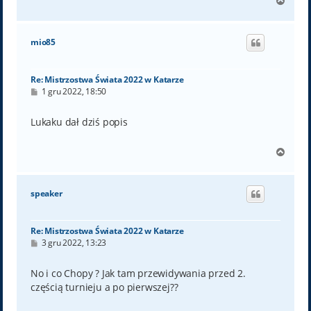
N
a
g
ó
mio85
r
ę
Re: Mistrzostwa Świata 2022 w Katarze
P
1 gru 2022, 18:50
o
s
t
Lukaku dał dziś popis
N
a
g
ó
speaker
r
ę
Re: Mistrzostwa Świata 2022 w Katarze
P
3 gru 2022, 13:23
o
s
t
No i co Chopy ? Jak tam przewidywania przed 2.
częścią turnieju a po pierwszej??