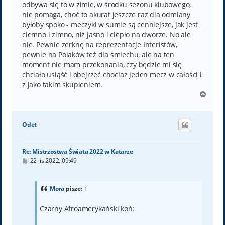
odbywa się to w zimie, w środku sezonu klubowego,
nie pomaga, choć to akurat jeszcze raz dla odmiany
byłoby spoko - meczyki w sumie są cenniejsze, jak jest
ciemno i zimno, niż jasno i ciepło na dworze. No ale
nie. Pewnie zerknę na reprezentacje Interistów,
pewnie na Polaków też dla śmiechu, ale na ten
moment nie mam przekonania, czy będzie mi się
chciało usiąść i obejrzeć chociaż jeden mecz w całości i
z jako takim skupieniem.
N
a
g
ó
Odet
r
ę
Re: Mistrzostwa Świata 2022 w Katarze
P
22 lis 2022, 09:49
o
s
t
Mora
pisze:
↑
Czarny
Afroamerykański koń: