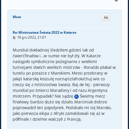
a
g
ó
Mora
r
ę
Re: Mistrzostwa Świata 2022 w Katarze
P
18 gru 2022, 21:07
o
s
t
Mundial dokładniej śledziłem gdzieś tak od
ćwierćfinałów i...w sumie nie był zły. W Katarze
nastąpiło symboliczne pożegnanie z wielkimi
turniejami dwóch wielkich mistrzów - Ronaldo płakał w
tunelu po porażce z Marokiem, Messi przebrany w
jakąś katarską koszulę nocną/szlafrok/chuj wie co
cieszy się z mistrzostwa świata. Baj de łej - pierwszy
mundial po śmierci Maradony i od razu Argentyna
mistrzem. Przypadek? Nie sądzę
Świetny mecz
finałowy, bardzo dużo się działo, Marciniak dobrze
poprowadził ten pojedynek. Podobało mi się Maroko,
jako pierwsza ekipa z Afryki zameldowali się aż w
półfinale i dzielnie walczyli z Francją.