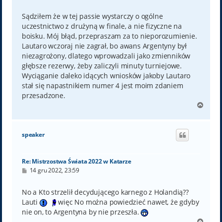
o
s
t
Sądziłem że w tej passie wystarczy o ogólne
uczestnictwo z drużyną w finale, a nie fizyczne na
boisku. Mój błąd, przepraszam za to nieporozumienie.
Lautaro wczoraj nie zagrał, bo awans Argentyny był
niezagrożony, dlatego wprowadzali jako zmienników
głębsze rezerwy, żeby zaliczyli minuty turniejowe.
Wyciąganie daleko idących wniosków jakoby Lautaro
stał się napastnikiem numer 4 jest moim zdaniem
przesadzone.
N
a
g
ó
speaker
r
ę
Re: Mistrzostwa Świata 2022 w Katarze
P
14 gru 2022, 23:59
o
s
t
No a Kto strzelił decydującego karnego z Holandią??
Lauti
więc No można powiedzieć nawet, że gdyby
nie on, to Argentyna by nie przeszła.
N