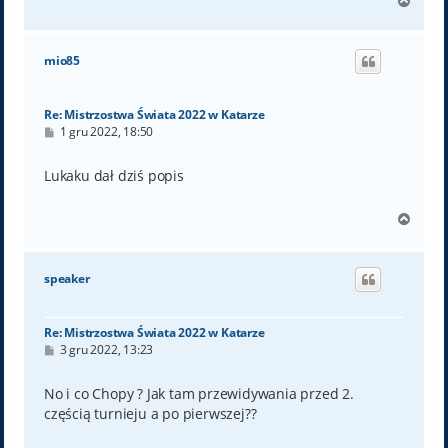
N
a
g
ó
mio85
r
ę
Re: Mistrzostwa Świata 2022 w Katarze
P
1 gru 2022, 18:50
o
s
t
Lukaku dał dziś popis
N
a
g
ó
speaker
r
ę
Re: Mistrzostwa Świata 2022 w Katarze
P
3 gru 2022, 13:23
o
s
t
No i co Chopy ? Jak tam przewidywania przed 2.
częścią turnieju a po pierwszej??