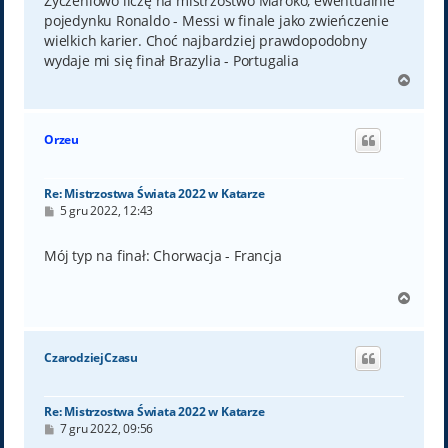
Życzeniowo liczę na mistrzostwo Maroko, ewentualnie
pojedynku Ronaldo - Messi w finale jako zwieńczenie
wielkich karier. Choć najbardziej prawdopodobny
wydaje mi się finał Brazylia - Portugalia
N
a
g
ó
Orzeu
r
ę
Re: Mistrzostwa Świata 2022 w Katarze
P
5 gru 2022, 12:43
o
s
t
Mój typ na finał: Chorwacja - Francja
N
a
g
ó
CzarodziejCzasu
r
ę
Re: Mistrzostwa Świata 2022 w Katarze
P
7 gru 2022, 09:56
o