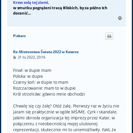
Krew solą tej ziemi,
w smutku pogrążeni tracą Bliskich, by za późno Ich
docenić...
N
a
g
ó
Piekarz
r
ę
Re: Mistrzostwa Świata 2022 w Katarze
P
21 lis 2022, 20:16
o
s
t
Finał: w dupie mam
Polska: w dupie
Czarny koń: w dupie to mam
Rozczarowanie: mam to w dupie
Król strzelców: gówno mnie obchodzi
Chwalę się czy żalę? Otóż żalę. Pierwszy raz w życiu nie
jaram się praktycznie w ogóle MŚ/ME. Cyrk i skandale,
jakimi obrosła organizacja tej imprezy przez Katar, w
połączeniu z nieobecnością mojej ulubionej
reprezentacji, skutecznie mi to uniemożliwiły. Fakt, że