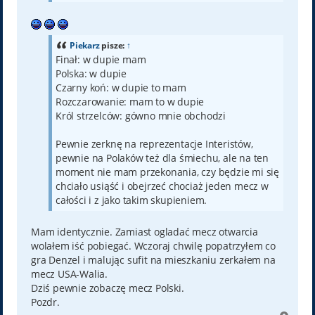
Piekarz
pisze:
↑
Finał: w dupie mam
Polska: w dupie
Czarny koń: w dupie to mam
Rozczarowanie: mam to w dupie
Król strzelców: gówno mnie obchodzi
Pewnie zerknę na reprezentacje Interistów,
pewnie na Polaków też dla śmiechu, ale na ten
moment nie mam przekonania, czy będzie mi się
chciało usiąść i obejrzeć chociaż jeden mecz w
całości i z jako takim skupieniem.
Mam identycznie. Zamiast ogladać mecz otwarcia
wolałem iść pobiegać. Wczoraj chwilę popatrzyłem co
gra Denzel i malując sufit na mieszkaniu zerkałem na
mecz USA-Walia.
Dziś pewnie zobaczę mecz Polski.
Pozdr.