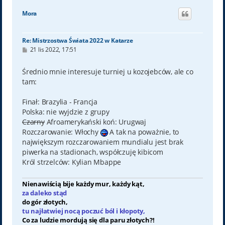
g
ó
Mora
r
ę
Re: Mistrzostwa Świata 2022 w Katarze
P
21 lis 2022, 17:51
o
s
t
Średnio mnie interesuje turniej u kozojebców, ale co
tam:
Finał: Brazylia - Francja
Polska: nie wyjdzie z grupy
Czarny
Afroamerykański koń: Urugwaj
Rozczarowanie: Włochy
A tak na poważnie, to
największym rozczarowaniem mundialu jest brak
piwerka na stadionach, współczuję kibicom
Król strzelców: Kylian Mbappe
Nienawiścią bije każdy mur, każdy kąt,
za daleko stąd
do gór złotych,
tu najłatwiej nocą poczuć ból i kłopoty,
Co za ludzie mordują się dla paru złotych?!