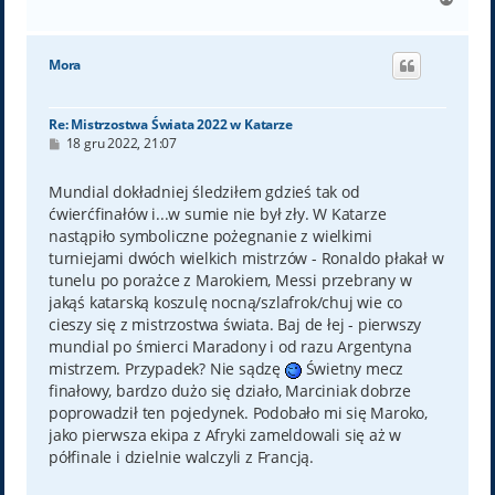
a
g
ó
Mora
r
ę
Re: Mistrzostwa Świata 2022 w Katarze
P
18 gru 2022, 21:07
o
s
t
Mundial dokładniej śledziłem gdzieś tak od
ćwierćfinałów i...w sumie nie był zły. W Katarze
nastąpiło symboliczne pożegnanie z wielkimi
turniejami dwóch wielkich mistrzów - Ronaldo płakał w
tunelu po porażce z Marokiem, Messi przebrany w
jakąś katarską koszulę nocną/szlafrok/chuj wie co
cieszy się z mistrzostwa świata. Baj de łej - pierwszy
mundial po śmierci Maradony i od razu Argentyna
mistrzem. Przypadek? Nie sądzę
Świetny mecz
finałowy, bardzo dużo się działo, Marciniak dobrze
poprowadził ten pojedynek. Podobało mi się Maroko,
jako pierwsza ekipa z Afryki zameldowali się aż w
półfinale i dzielnie walczyli z Francją.