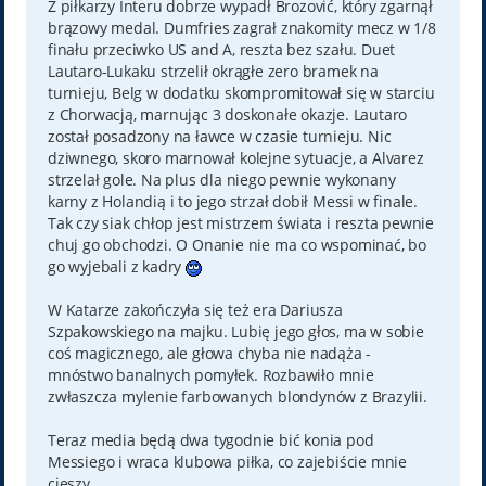
Z piłkarzy Interu dobrze wypadł Brozović, który zgarnął
brązowy medal. Dumfries zagrał znakomity mecz w 1/8
finału przeciwko US and A, reszta bez szału. Duet
Lautaro-Lukaku strzelił okrągłe zero bramek na
turnieju, Belg w dodatku skompromitował się w starciu
z Chorwacją, marnując 3 doskonałe okazje. Lautaro
został posadzony na ławce w czasie turnieju. Nic
dziwnego, skoro marnował kolejne sytuacje, a Alvarez
strzelał gole. Na plus dla niego pewnie wykonany
karny z Holandią i to jego strzał dobił Messi w finale.
Tak czy siak chłop jest mistrzem świata i reszta pewnie
chuj go obchodzi. O Onanie nie ma co wspominać, bo
go wyjebali z kadry
W Katarze zakończyła się też era Dariusza
Szpakowskiego na majku. Lubię jego głos, ma w sobie
coś magicznego, ale głowa chyba nie nadąża -
mnóstwo banalnych pomyłek. Rozbawiło mnie
zwłaszcza mylenie farbowanych blondynów z Brazylii.
Teraz media będą dwa tygodnie bić konia pod
Messiego i wraca klubowa piłka, co zajebiście mnie
cieszy.