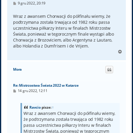
P
9 gru 2022, 20:19
o
s
t
Wraz z awansem Chorwacji do półfinału wiemy, że
podtrzymana została trwająca od 1982 roku passa
uczestnictwa piłkarzy Interu w finałach Mistrzostw
Świata, ponieważ w tegorocznym finale wystąpi albo
Chorwacja z Brozoviciem, albo Argentyna z Lautaro,
albo Holandia z Dumfrisem i de Vrijem.
N
a
g
ó
Mora
r
ę
Re: Mistrzostwa Świata 2022 w Katarze
P
14 gru 2022, 12:11
o
s
t
Ravcio
pisze:
↑
Wraz z awansem Chorwacji do półfinału wiemy,
że podtrzymana została trwająca od 1982 roku
passa uczestnictwa piłkarzy Interu w finałach
Mistrzostw Świata, ponieważ w tegorocznym