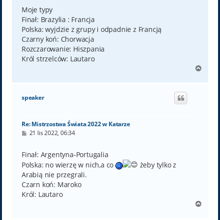
s
t
Moje typy
Finał: Brazylia : Francja
Polska: wyjdzie z grupy i odpadnie z Francją
Czarny koń: Chorwacja
Rozczarowanie: Hiszpania
Król strzelców: Lautaro
N
a
g
ó
speaker
r
ę
Re: Mistrzostwa Świata 2022 w Katarze
P
21 lis 2022, 06:34
o
s
t
Finał: Argentyna-Portugalia
Polska: no wierzę w nich,a co
żeby tylko z
Arabią nie przegrali.
Czarn koń: Maroko
Król: Lautaro
N
a