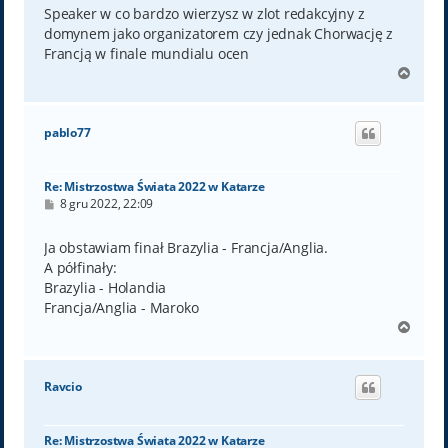
t
Speaker w co bardzo wierzysz w zlot redakcyjny z
domynem jako organizatorem czy jednak Chorwację z
Francją w finale mundialu ocen
N
a
g
ó
pablo77
r
ę
Re: Mistrzostwa Świata 2022 w Katarze
P
8 gru 2022, 22:09
o
s
t
Ja obstawiam finał Brazylia - Francja/Anglia.
A półfinały:
Brazylia - Holandia
Francja/Anglia - Maroko
N
a
g
ó
Ravcio
r
ę
Re: Mistrzostwa Świata 2022 w Katarze