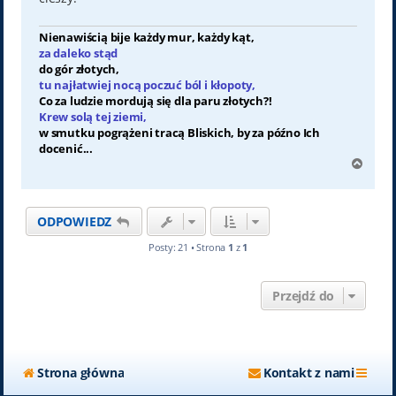
Nienawiścią bije każdy mur, każdy kąt,
za daleko stąd
do gór złotych,
tu najłatwiej nocą poczuć ból i kłopoty,
Co za ludzie mordują się dla paru złotych?!
Krew solą tej ziemi,
w smutku pogrążeni tracą Bliskich, by za późno Ich
docenić...
N
a
g
ó
ODPOWIEDZ
r
ę
Posty: 21 • Strona
1
z
1
Przejdź do
Strona główna
Kontakt z nami