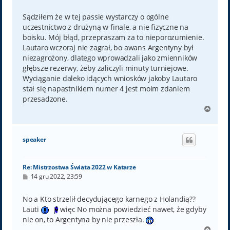
o
s
t
Sądziłem że w tej passie wystarczy o ogólne
uczestnictwo z drużyną w finale, a nie fizyczne na
boisku. Mój błąd, przepraszam za to nieporozumienie.
Lautaro wczoraj nie zagrał, bo awans Argentyny był
niezagrożony, dlatego wprowadzali jako zmienników
głębsze rezerwy, żeby zaliczyli minuty turniejowe.
Wyciąganie daleko idących wniosków jakoby Lautaro
stał się napastnikiem numer 4 jest moim zdaniem
przesadzone.
N
a
g
ó
speaker
r
ę
Re: Mistrzostwa Świata 2022 w Katarze
P
14 gru 2022, 23:59
o
s
t
No a Kto strzelił decydującego karnego z Holandią??
Lauti
więc No można powiedzieć nawet, że gdyby
nie on, to Argentyna by nie przeszła.
N