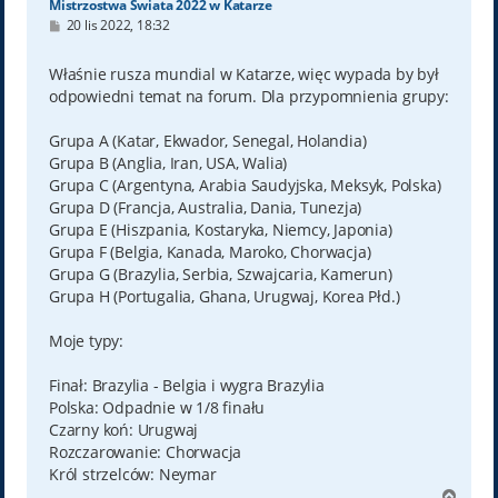
Mistrzostwa Świata 2022 w Katarze
P
20 lis 2022, 18:32
o
s
t
Właśnie rusza mundial w Katarze, więc wypada by był
odpowiedni temat na forum. Dla przypomnienia grupy:
Grupa A (Katar, Ekwador, Senegal, Holandia)
Grupa B (Anglia, Iran, USA, Walia)
Grupa C (Argentyna, Arabia Saudyjska, Meksyk, Polska)
Grupa D (Francja, Australia, Dania, Tunezja)
Grupa E (Hiszpania, Kostaryka, Niemcy, Japonia)
Grupa F (Belgia, Kanada, Maroko, Chorwacja)
Grupa G (Brazylia, Serbia, Szwajcaria, Kamerun)
Grupa H (Portugalia, Ghana, Urugwaj, Korea Płd.)
Moje typy:
Finał: Brazylia - Belgia i wygra Brazylia
Polska: Odpadnie w 1/8 finału
Czarny koń: Urugwaj
Rozczarowanie: Chorwacja
Król strzelców: Neymar
N