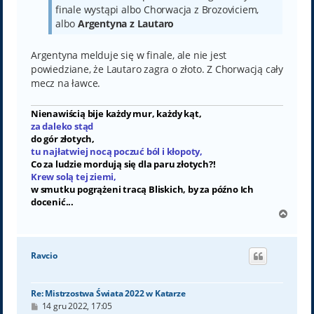
finale wystąpi albo Chorwacja z Brozoviciem,
albo
Argentyna z Lautaro
Argentyna melduje się w finale, ale nie jest
powiedziane, że Lautaro zagra o złoto. Z Chorwacją cały
mecz na ławce.
Nienawiścią bije każdy mur, każdy kąt,
za daleko stąd
do gór złotych,
tu najłatwiej nocą poczuć ból i kłopoty,
Co za ludzie mordują się dla paru złotych?!
Krew solą tej ziemi,
w smutku pogrążeni tracą Bliskich, by za późno Ich
docenić...
N
a
g
ó
Ravcio
r
ę
Re: Mistrzostwa Świata 2022 w Katarze
P
14 gru 2022, 17:05