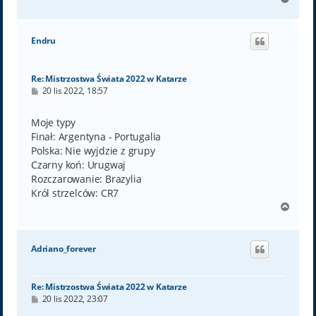
a
g
ó
Endru
r
ę
Re: Mistrzostwa Świata 2022 w Katarze
P
20 lis 2022, 18:57
o
s
t
Moje typy
Finał: Argentyna - Portugalia
Polska: Nie wyjdzie z grupy
Czarny koń: Urugwaj
Rozczarowanie: Brazylia
Król strzelców: CR7
N
a
g
ó
Adriano_forever
r
ę
Re: Mistrzostwa Świata 2022 w Katarze
P
20 lis 2022, 23:07
o