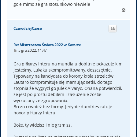
gole mimo ze gra stosunkowo niewiele
N
a
g
ó
CzarodziejCzasu
r
ę
Re: Mistrzostwa Świata 2022 w Katarze
P
5 gru 2022, 11:47
o
s
t
Gra piłkarzy Interu na mundialu dobitnie pokazuje kim
jesteśmy. Lukaku skompromitowany, doszczętnie.
Typowany na kandydata do korony króla strzelców
Lautaro kompromituje się marnując setki, do tego
stopnia że wygryzł go Julek Alvaryc. Onana potwierdził,
że jest po prostu debilem i zasłużenie został
wyrzucony ze zgrupowania.
Brozo również bez formy. Jedynie dumfries ratuje
honor piłkarzy Interu.
Boże, ty widzisz i nie grzmisz.