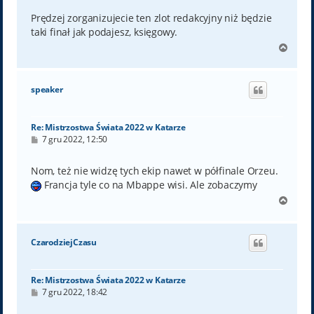
s
t
Prędzej zorganizujecie ten zlot redakcyjny niż będzie
taki finał jak podajesz, księgowy.
N
a
g
ó
speaker
r
ę
Re: Mistrzostwa Świata 2022 w Katarze
P
7 gru 2022, 12:50
o
s
t
Nom, też nie widzę tych ekip nawet w półfinale Orzeu.
Francja tyle co na Mbappe wisi. Ale zobaczymy
N
a
g
ó
CzarodziejCzasu
r
ę
Re: Mistrzostwa Świata 2022 w Katarze
P
7 gru 2022, 18:42
o
s