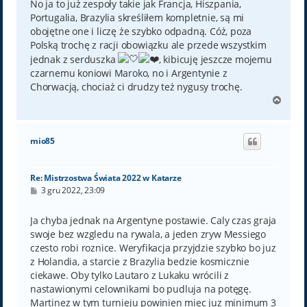
No ja to już zespoły takie jak Francja, Hiszpania,
Portugalia, Brazylia skreśliłem kompletnie, są mi
obojętne one i liczę że szybko odpadną. Cóż, poza
Polską trochę z racji obowiązku ale przede wszystkim
jednak z serduszka
, kibicuję jeszcze mojemu
czarnemu koniowi Maroko, no i Argentynie z
Chorwacją, chociaż ci drudzy też nygusy trochę.
N
a
g
ó
mio85
r
ę
Re: Mistrzostwa Świata 2022 w Katarze
P
3 gru 2022, 23:09
o
s
t
Ja chyba jednak na Argentyne postawie. Caly czas graja
swoje bez wzgledu na rywala, a jeden zryw Messiego
czesto robi roznice. Weryfikacja przyjdzie szybko bo juz
z Holandia, a starcie z Brazylia bedzie kosmicznie
ciekawe. Oby tylko Lautaro z Lukaku wrócili z
nastawionymi celownikami bo pudluja na potęgę.
Martinez w tym turnieju powinien miec juz minimum 3