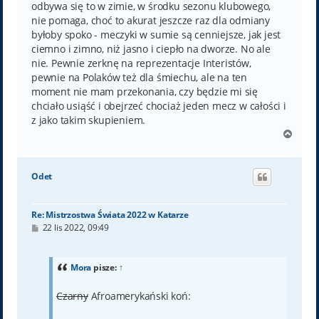
odbywa się to w zimie, w środku sezonu klubowego,
nie pomaga, choć to akurat jeszcze raz dla odmiany
byłoby spoko - meczyki w sumie są cenniejsze, jak jest
ciemno i zimno, niż jasno i ciepło na dworze. No ale
nie. Pewnie zerknę na reprezentacje Interistów,
pewnie na Polaków też dla śmiechu, ale na ten
moment nie mam przekonania, czy będzie mi się
chciało usiąść i obejrzeć chociaż jeden mecz w całości i
z jako takim skupieniem.
N
a
g
ó
Odet
r
ę
Re: Mistrzostwa Świata 2022 w Katarze
P
22 lis 2022, 09:49
o
s
t
Mora
pisze:
↑
Czarny
Afroamerykański koń: