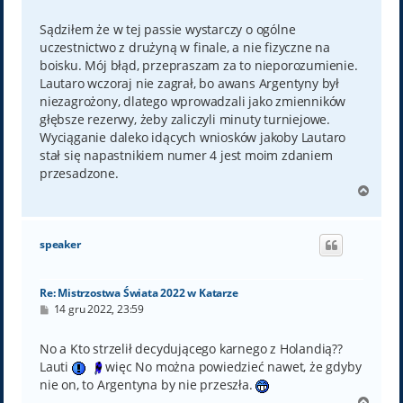
o
s
t
Sądziłem że w tej passie wystarczy o ogólne
uczestnictwo z drużyną w finale, a nie fizyczne na
boisku. Mój błąd, przepraszam za to nieporozumienie.
Lautaro wczoraj nie zagrał, bo awans Argentyny był
niezagrożony, dlatego wprowadzali jako zmienników
głębsze rezerwy, żeby zaliczyli minuty turniejowe.
Wyciąganie daleko idących wniosków jakoby Lautaro
stał się napastnikiem numer 4 jest moim zdaniem
przesadzone.
N
a
g
ó
speaker
r
ę
Re: Mistrzostwa Świata 2022 w Katarze
P
14 gru 2022, 23:59
o
s
t
No a Kto strzelił decydującego karnego z Holandią??
Lauti
więc No można powiedzieć nawet, że gdyby
nie on, to Argentyna by nie przeszła.
N