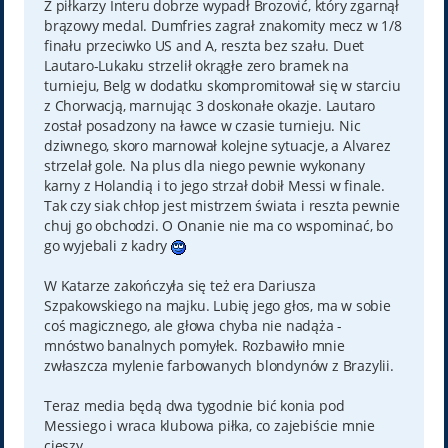
Z piłkarzy Interu dobrze wypadł Brozović, który zgarnął
brązowy medal. Dumfries zagrał znakomity mecz w 1/8
finału przeciwko US and A, reszta bez szału. Duet
Lautaro-Lukaku strzelił okrągłe zero bramek na
turnieju, Belg w dodatku skompromitował się w starciu
z Chorwacją, marnując 3 doskonałe okazje. Lautaro
został posadzony na ławce w czasie turnieju. Nic
dziwnego, skoro marnował kolejne sytuacje, a Alvarez
strzelał gole. Na plus dla niego pewnie wykonany
karny z Holandią i to jego strzał dobił Messi w finale.
Tak czy siak chłop jest mistrzem świata i reszta pewnie
chuj go obchodzi. O Onanie nie ma co wspominać, bo
go wyjebali z kadry
W Katarze zakończyła się też era Dariusza
Szpakowskiego na majku. Lubię jego głos, ma w sobie
coś magicznego, ale głowa chyba nie nadąża -
mnóstwo banalnych pomyłek. Rozbawiło mnie
zwłaszcza mylenie farbowanych blondynów z Brazylii.
Teraz media będą dwa tygodnie bić konia pod
Messiego i wraca klubowa piłka, co zajebiście mnie
cieszy.