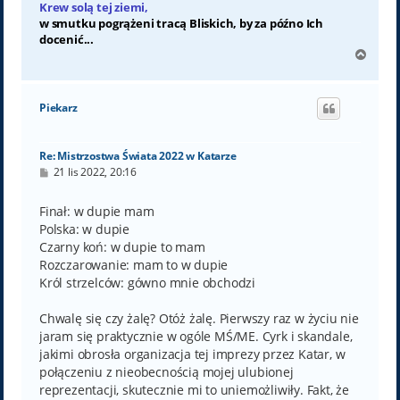
Krew solą tej ziemi,
w smutku pogrążeni tracą Bliskich, by za późno Ich
docenić...
N
a
g
ó
Piekarz
r
ę
Re: Mistrzostwa Świata 2022 w Katarze
P
21 lis 2022, 20:16
o
s
t
Finał: w dupie mam
Polska: w dupie
Czarny koń: w dupie to mam
Rozczarowanie: mam to w dupie
Król strzelców: gówno mnie obchodzi
Chwalę się czy żalę? Otóż żalę. Pierwszy raz w życiu nie
jaram się praktycznie w ogóle MŚ/ME. Cyrk i skandale,
jakimi obrosła organizacja tej imprezy przez Katar, w
połączeniu z nieobecnością mojej ulubionej
reprezentacji, skutecznie mi to uniemożliwiły. Fakt, że