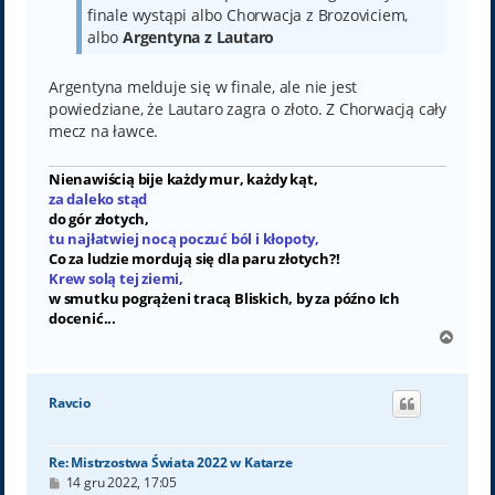
finale wystąpi albo Chorwacja z Brozoviciem,
albo
Argentyna z Lautaro
Argentyna melduje się w finale, ale nie jest
powiedziane, że Lautaro zagra o złoto. Z Chorwacją cały
mecz na ławce.
Nienawiścią bije każdy mur, każdy kąt,
za daleko stąd
do gór złotych,
tu najłatwiej nocą poczuć ból i kłopoty,
Co za ludzie mordują się dla paru złotych?!
Krew solą tej ziemi,
w smutku pogrążeni tracą Bliskich, by za późno Ich
docenić...
N
a
g
ó
Ravcio
r
ę
Re: Mistrzostwa Świata 2022 w Katarze
P
14 gru 2022, 17:05