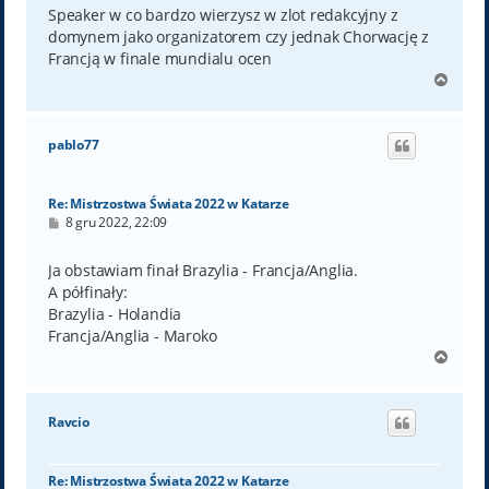
t
Speaker w co bardzo wierzysz w zlot redakcyjny z
domynem jako organizatorem czy jednak Chorwację z
Francją w finale mundialu ocen
N
a
g
ó
pablo77
r
ę
Re: Mistrzostwa Świata 2022 w Katarze
P
8 gru 2022, 22:09
o
s
t
Ja obstawiam finał Brazylia - Francja/Anglia.
A półfinały:
Brazylia - Holandia
Francja/Anglia - Maroko
N
a
g
ó
Ravcio
r
ę
Re: Mistrzostwa Świata 2022 w Katarze