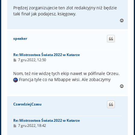
s
t
Prędzej zorganizujecie ten zlot redakcyjny niż będzie
taki finał jak podajesz, księgowy.
N
a
g
ó
speaker
r
ę
Re: Mistrzostwa Świata 2022 w Katarze
P
7 gru 2022, 12:50
o
s
t
Nom, też nie widzę tych ekip nawet w półfinale Orzeu.
Francja tyle co na Mbappe wisi. Ale zobaczymy
N
a
g
ó
CzarodziejCzasu
r
ę
Re: Mistrzostwa Świata 2022 w Katarze
P
7 gru 2022, 18:42
o
s