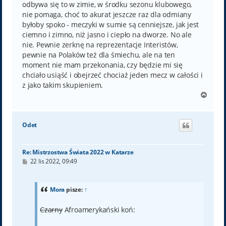
odbywa się to w zimie, w środku sezonu klubowego,
nie pomaga, choć to akurat jeszcze raz dla odmiany
byłoby spoko - meczyki w sumie są cenniejsze, jak jest
ciemno i zimno, niż jasno i ciepło na dworze. No ale
nie. Pewnie zerknę na reprezentacje Interistów,
pewnie na Polaków też dla śmiechu, ale na ten
moment nie mam przekonania, czy będzie mi się
chciało usiąść i obejrzeć chociaż jeden mecz w całości i
z jako takim skupieniem.
N
a
g
ó
Odet
r
ę
Re: Mistrzostwa Świata 2022 w Katarze
P
22 lis 2022, 09:49
o
s
t
Mora
pisze:
↑
Czarny
Afroamerykański koń: