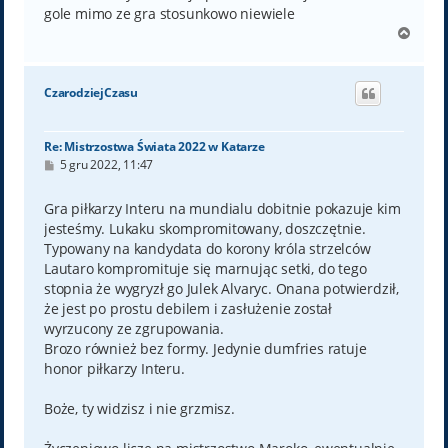
gole mimo ze gra stosunkowo niewiele
N
a
g
ó
CzarodziejCzasu
r
ę
Re: Mistrzostwa Świata 2022 w Katarze
P
5 gru 2022, 11:47
o
s
t
Gra piłkarzy Interu na mundialu dobitnie pokazuje kim
jesteśmy. Lukaku skompromitowany, doszczętnie.
Typowany na kandydata do korony króla strzelców
Lautaro kompromituje się marnując setki, do tego
stopnia że wygryzł go Julek Alvaryc. Onana potwierdził,
że jest po prostu debilem i zasłużenie został
wyrzucony ze zgrupowania.
Brozo również bez formy. Jedynie dumfries ratuje
honor piłkarzy Interu.
Boże, ty widzisz i nie grzmisz.