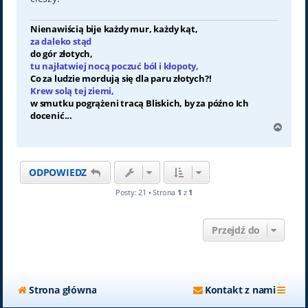
Nienawiścią bije każdy mur, każdy kąt,
za daleko stąd
do gór złotych,
tu najłatwiej nocą poczuć ból i kłopoty,
Co za ludzie mordują się dla paru złotych?!
Krew solą tej ziemi,
w smutku pogrążeni tracą Bliskich, by za późno Ich
docenić...
N
a
g
ó
ODPOWIEDZ
r
ę
Posty: 21 • Strona
1
z
1
Przejdź do
Strona główna
Kontakt z nami