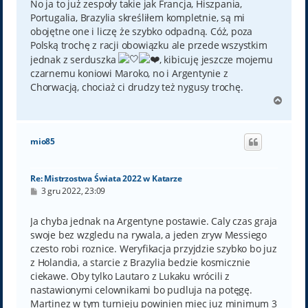
No ja to już zespoły takie jak Francja, Hiszpania,
Portugalia, Brazylia skreśliłem kompletnie, są mi
obojętne one i liczę że szybko odpadną. Cóż, poza
Polską trochę z racji obowiązku ale przede wszystkim
jednak z serduszka
, kibicuję jeszcze mojemu
czarnemu koniowi Maroko, no i Argentynie z
Chorwacją, chociaż ci drudzy też nygusy trochę.
N
a
g
ó
mio85
r
ę
Re: Mistrzostwa Świata 2022 w Katarze
P
3 gru 2022, 23:09
o
s
t
Ja chyba jednak na Argentyne postawie. Caly czas graja
swoje bez wzgledu na rywala, a jeden zryw Messiego
czesto robi roznice. Weryfikacja przyjdzie szybko bo juz
z Holandia, a starcie z Brazylia bedzie kosmicznie
ciekawe. Oby tylko Lautaro z Lukaku wrócili z
nastawionymi celownikami bo pudluja na potęgę.
Martinez w tym turnieju powinien miec juz minimum 3