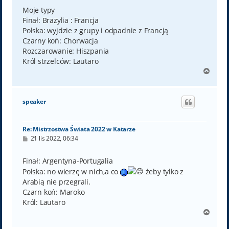
s
t
Moje typy
Finał: Brazylia : Francja
Polska: wyjdzie z grupy i odpadnie z Francją
Czarny koń: Chorwacja
Rozczarowanie: Hiszpania
Król strzelców: Lautaro
N
a
g
ó
speaker
r
ę
Re: Mistrzostwa Świata 2022 w Katarze
P
21 lis 2022, 06:34
o
s
t
Finał: Argentyna-Portugalia
Polska: no wierzę w nich,a co
żeby tylko z
Arabią nie przegrali.
Czarn koń: Maroko
Król: Lautaro
N
a