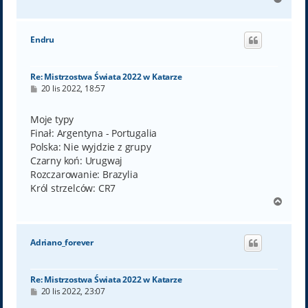
a
g
ó
Endru
r
ę
Re: Mistrzostwa Świata 2022 w Katarze
P
20 lis 2022, 18:57
o
s
t
Moje typy
Finał: Argentyna - Portugalia
Polska: Nie wyjdzie z grupy
Czarny koń: Urugwaj
Rozczarowanie: Brazylia
Król strzelców: CR7
N
a
g
ó
Adriano_forever
r
ę
Re: Mistrzostwa Świata 2022 w Katarze
P
20 lis 2022, 23:07
o