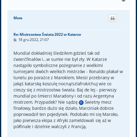
a
g
ó
Mora
r
ę
Re: Mistrzostwa Świata 2022 w Katarze
P
18 gru 2022, 21:07
o
s
t
Mundial dokładniej śledziłem gdzieś tak od
ćwierćfinałów i...w sumie nie był zły. W Katarze
nastąpiło symboliczne pożegnanie z wielkimi
turniejami dwóch wielkich mistrzów - Ronaldo płakał w
tunelu po porażce z Marokiem, Messi przebrany w
jakąś katarską koszulę nocną/szlafrok/chuj wie co
cieszy się z mistrzostwa świata. Baj de łej - pierwszy
mundial po śmierci Maradony i od razu Argentyna
mistrzem. Przypadek? Nie sądzę
Świetny mecz
finałowy, bardzo dużo się działo, Marciniak dobrze
poprowadził ten pojedynek. Podobało mi się Maroko,
jako pierwsza ekipa z Afryki zameldowali się aż w
półfinale i dzielnie walczyli z Francją.