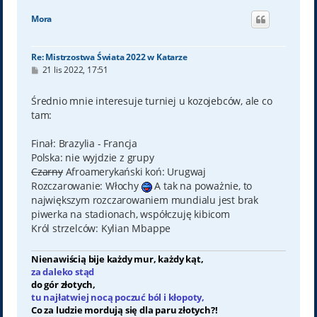
g
ó
Mora
r
ę
Re: Mistrzostwa Świata 2022 w Katarze
P
21 lis 2022, 17:51
o
s
t
Średnio mnie interesuje turniej u kozojebców, ale co
tam:
Finał: Brazylia - Francja
Polska: nie wyjdzie z grupy
Czarny
Afroamerykański koń: Urugwaj
Rozczarowanie: Włochy
A tak na poważnie, to
największym rozczarowaniem mundialu jest brak
piwerka na stadionach, współczuję kibicom
Król strzelców: Kylian Mbappe
Nienawiścią bije każdy mur, każdy kąt,
za daleko stąd
do gór złotych,
tu najłatwiej nocą poczuć ból i kłopoty,
Co za ludzie mordują się dla paru złotych?!