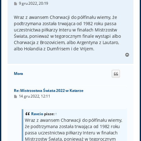
P
9 gru 2022, 20:19
o
s
t
Wraz z awansem Chorwacji do półfinału wiemy, że
podtrzymana została trwająca od 1982 roku passa
uczestnictwa piłkarzy Interu w finałach Mistrzostw
Świata, ponieważ w tegorocznym finale wystąpi albo
Chorwacja z Brozoviciem, albo Argentyna z Lautaro,
albo Holandia z Dumfrisem i de Vrijem.
N
a
g
ó
Mora
r
ę
Re: Mistrzostwa Świata 2022 w Katarze
P
14 gru 2022, 12:11
o
s
t
Ravcio
pisze:
↑
Wraz z awansem Chorwacji do półfinału wiemy,
że podtrzymana została trwająca od 1982 roku
passa uczestnictwa piłkarzy Interu w finałach
Mistrzostw Świata, ponieważ w tegorocznym