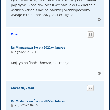
Życzeniowo liczę na mistrzostwo Maroko, ewentualnie
pojedynku Ronaldo - Messi w finale jako zwieńczenie
wielkich karier. Choć najbardziej prawdopodobny
wydaje mi się finał Brazylia - Portugalia
N
a
g
ó
Orzeu
r
ę
Re: Mistrzostwa Świata 2022 w Katarze
P
5 gru 2022, 12:43
o
s
t
Mój typ na finał: Chorwacja - Francja
N
a
g
ó
CzarodziejCzasu
r
ę
Re: Mistrzostwa Świata 2022 w Katarze
P
7 gru 2022, 09:56
o