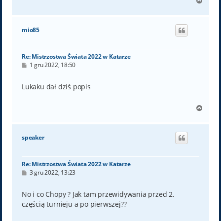
N
a
g
ó
mio85
r
ę
Re: Mistrzostwa Świata 2022 w Katarze
P
1 gru 2022, 18:50
o
s
t
Lukaku dał dziś popis
N
a
g
ó
speaker
r
ę
Re: Mistrzostwa Świata 2022 w Katarze
P
3 gru 2022, 13:23
o
s
t
No i co Chopy ? Jak tam przewidywania przed 2.
częścią turnieju a po pierwszej??