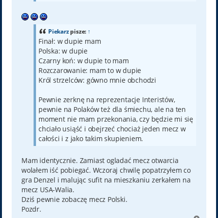
Piekarz
pisze:
↑
Finał: w dupie mam
Polska: w dupie
Czarny koń: w dupie to mam
Rozczarowanie: mam to w dupie
Król strzelców: gówno mnie obchodzi
Pewnie zerknę na reprezentacje Interistów,
pewnie na Polaków też dla śmiechu, ale na ten
moment nie mam przekonania, czy będzie mi się
chciało usiąść i obejrzeć chociaż jeden mecz w
całości i z jako takim skupieniem.
Mam identycznie. Zamiast ogladać mecz otwarcia
wolałem iść pobiegać. Wczoraj chwilę popatrzyłem co
gra Denzel i malując sufit na mieszkaniu zerkałem na
mecz USA-Walia.
Dziś pewnie zobaczę mecz Polski.
Pozdr.