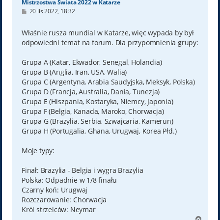
Mistrzostwa Świata 2022 w Katarze
P
20 lis 2022, 18:32
o
s
t
Właśnie rusza mundial w Katarze, więc wypada by był
odpowiedni temat na forum. Dla przypomnienia grupy:
Grupa A (Katar, Ekwador, Senegal, Holandia)
Grupa B (Anglia, Iran, USA, Walia)
Grupa C (Argentyna, Arabia Saudyjska, Meksyk, Polska)
Grupa D (Francja, Australia, Dania, Tunezja)
Grupa E (Hiszpania, Kostaryka, Niemcy, Japonia)
Grupa F (Belgia, Kanada, Maroko, Chorwacja)
Grupa G (Brazylia, Serbia, Szwajcaria, Kamerun)
Grupa H (Portugalia, Ghana, Urugwaj, Korea Płd.)
Moje typy:
Finał: Brazylia - Belgia i wygra Brazylia
Polska: Odpadnie w 1/8 finału
Czarny koń: Urugwaj
Rozczarowanie: Chorwacja
Król strzelców: Neymar
N