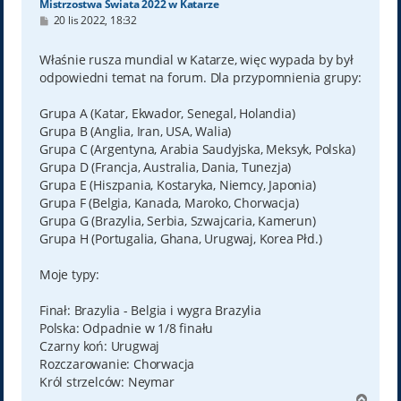
Mistrzostwa Świata 2022 w Katarze
P
20 lis 2022, 18:32
o
s
t
Właśnie rusza mundial w Katarze, więc wypada by był
odpowiedni temat na forum. Dla przypomnienia grupy:
Grupa A (Katar, Ekwador, Senegal, Holandia)
Grupa B (Anglia, Iran, USA, Walia)
Grupa C (Argentyna, Arabia Saudyjska, Meksyk, Polska)
Grupa D (Francja, Australia, Dania, Tunezja)
Grupa E (Hiszpania, Kostaryka, Niemcy, Japonia)
Grupa F (Belgia, Kanada, Maroko, Chorwacja)
Grupa G (Brazylia, Serbia, Szwajcaria, Kamerun)
Grupa H (Portugalia, Ghana, Urugwaj, Korea Płd.)
Moje typy:
Finał: Brazylia - Belgia i wygra Brazylia
Polska: Odpadnie w 1/8 finału
Czarny koń: Urugwaj
Rozczarowanie: Chorwacja
Król strzelców: Neymar
N