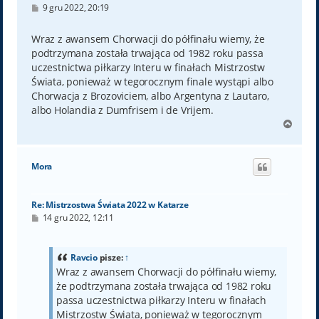
P
9 gru 2022, 20:19
o
s
t
Wraz z awansem Chorwacji do półfinału wiemy, że
podtrzymana została trwająca od 1982 roku passa
uczestnictwa piłkarzy Interu w finałach Mistrzostw
Świata, ponieważ w tegorocznym finale wystąpi albo
Chorwacja z Brozoviciem, albo Argentyna z Lautaro,
albo Holandia z Dumfrisem i de Vrijem.
N
a
g
ó
Mora
r
ę
Re: Mistrzostwa Świata 2022 w Katarze
P
14 gru 2022, 12:11
o
s
t
Ravcio
pisze:
↑
Wraz z awansem Chorwacji do półfinału wiemy,
że podtrzymana została trwająca od 1982 roku
passa uczestnictwa piłkarzy Interu w finałach
Mistrzostw Świata, ponieważ w tegorocznym