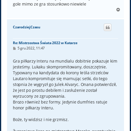
gole mimo ze gra stosunkowo niewiele
N
a
g
ó
CzarodziejCzasu
r
ę
Re: Mistrzostwa Świata 2022 w Katarze
P
5 gru 2022, 11:47
o
s
t
Gra piłkarzy Interu na mundialu dobitnie pokazuje kim
jesteśmy. Lukaku skompromitowany, doszczętnie.
Typowany na kandydata do korony króla strzelców
Lautaro kompromituje się marnując setki, do tego
stopnia że wygryzł go Julek Alvaryc. Onana potwierdził,
że jest po prostu debilem i zasłużenie został
wyrzucony ze zgrupowania.
Brozo również bez formy. Jedynie dumfries ratuje
honor piłkarzy Interu.
Boże, ty widzisz i nie grzmisz.