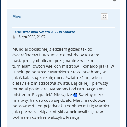
a
g
ó
Mora
r
ę
Re: Mistrzostwa Świata 2022 w Katarze
P
18 gru 2022, 21:07
o
s
t
Mundial dokładniej śledziłem gdzieś tak od
ćwierćfinałów i...w sumie nie był zły. W Katarze
nastąpiło symboliczne pożegnanie z wielkimi
turniejami dwóch wielkich mistrzów - Ronaldo płakał w
tunelu po porażce z Marokiem, Messi przebrany w
jakąś katarską koszulę nocną/szlafrok/chuj wie co
cieszy się z mistrzostwa świata. Baj de łej - pierwszy
mundial po śmierci Maradony i od razu Argentyna
mistrzem. Przypadek? Nie sądzę
Świetny mecz
finałowy, bardzo dużo się działo, Marciniak dobrze
poprowadził ten pojedynek. Podobało mi się Maroko,
jako pierwsza ekipa z Afryki zameldowali się aż w
półfinale i dzielnie walczyli z Francją.