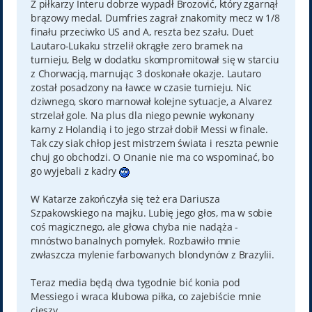
Z piłkarzy Interu dobrze wypadł Brozović, który zgarnął
brązowy medal. Dumfries zagrał znakomity mecz w 1/8
finału przeciwko US and A, reszta bez szału. Duet
Lautaro-Lukaku strzelił okrągłe zero bramek na
turnieju, Belg w dodatku skompromitował się w starciu
z Chorwacją, marnując 3 doskonałe okazje. Lautaro
został posadzony na ławce w czasie turnieju. Nic
dziwnego, skoro marnował kolejne sytuacje, a Alvarez
strzelał gole. Na plus dla niego pewnie wykonany
karny z Holandią i to jego strzał dobił Messi w finale.
Tak czy siak chłop jest mistrzem świata i reszta pewnie
chuj go obchodzi. O Onanie nie ma co wspominać, bo
go wyjebali z kadry
W Katarze zakończyła się też era Dariusza
Szpakowskiego na majku. Lubię jego głos, ma w sobie
coś magicznego, ale głowa chyba nie nadąża -
mnóstwo banalnych pomyłek. Rozbawiło mnie
zwłaszcza mylenie farbowanych blondynów z Brazylii.
Teraz media będą dwa tygodnie bić konia pod
Messiego i wraca klubowa piłka, co zajebiście mnie
cieszy.