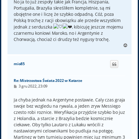
No ja to już zespoły takie jak Francja, Hiszpania,
Portugalia, Brazylia skreśliłem kompletnie, są mi
obojętne one i liczę że szybko odpadną. Cóż, poza
Polską trochę z racji obowiązku ale przede wszystkim
jednak z serduszka
, kibicuję jeszcze mojemu
czarnemu koniowi Maroko, no i Argentynie z
Chorwacją, chociaż ci drudzy też nygusy trochę.
N
a
g
ó
mio85
r
ę
Re: Mistrzostwa Świata 2022 w Katarze
P
3 gru 2022, 23:09
o
s
t
Ja chyba jednak na Argentyne postawie. Caly czas graja
swoje bez wzgledu na rywala, a jeden zryw Messiego
czesto robi roznice. Weryfikacja przyjdzie szybko bo juz
z Holandia, a starcie z Brazylia bedzie kosmicznie
ciekawe. Oby tylko Lautaro z Lukaku wrócili z
nastawionymi celownikami bo pudluja na potęgę.
Martinez w tym turnieju powinien miec juz minimum 3