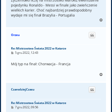
Życzeniowo liczę na mistrzostwo Maroko, ewentualnie
pojedynku Ronaldo - Messi w finale jako zwieńczenie
wielkich karier. Choć najbardziej prawdopodobny
wydaje mi się finał Brazylia - Portugalia
N
a
g
ó
Orzeu
r
ę
Re: Mistrzostwa Świata 2022 w Katarze
P
5 gru 2022, 12:43
o
s
t
Mój typ na finał: Chorwacja - Francja
N
a
g
ó
CzarodziejCzasu
r
ę
Re: Mistrzostwa Świata 2022 w Katarze
P
7 gru 2022, 09:56
o