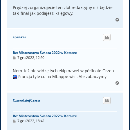
s
t
Prędzej zorganizujecie ten zlot redakcyjny niż będzie
taki finał jak podajesz, księgowy.
N
a
g
ó
speaker
r
ę
Re: Mistrzostwa Świata 2022 w Katarze
P
7 gru 2022, 12:50
o
s
t
Nom, też nie widzę tych ekip nawet w półfinale Orzeu.
Francja tyle co na Mbappe wisi. Ale zobaczymy
N
a
g
ó
CzarodziejCzasu
r
ę
Re: Mistrzostwa Świata 2022 w Katarze
P
7 gru 2022, 18:42
o
s