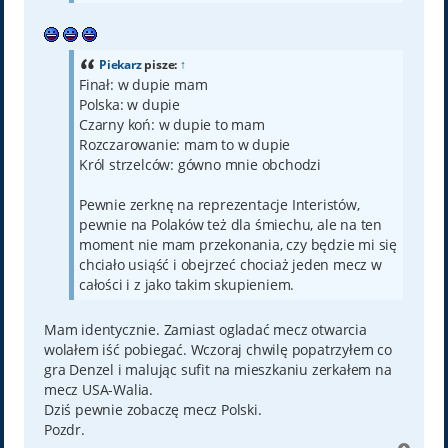
Piekarz
pisze:
↑
Finał: w dupie mam
Polska: w dupie
Czarny koń: w dupie to mam
Rozczarowanie: mam to w dupie
Król strzelców: gówno mnie obchodzi
Pewnie zerknę na reprezentacje Interistów,
pewnie na Polaków też dla śmiechu, ale na ten
moment nie mam przekonania, czy będzie mi się
chciało usiąść i obejrzeć chociaż jeden mecz w
całości i z jako takim skupieniem.
Mam identycznie. Zamiast ogladać mecz otwarcia
wolałem iść pobiegać. Wczoraj chwilę popatrzyłem co
gra Denzel i malując sufit na mieszkaniu zerkałem na
mecz USA-Walia.
Dziś pewnie zobaczę mecz Polski.
Pozdr.