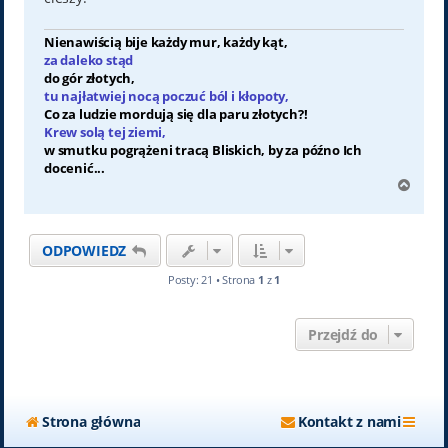
Nienawiścią bije każdy mur, każdy kąt,
za daleko stąd
do gór złotych,
tu najłatwiej nocą poczuć ból i kłopoty,
Co za ludzie mordują się dla paru złotych?!
Krew solą tej ziemi,
w smutku pogrążeni tracą Bliskich, by za późno Ich
docenić...
N
a
g
ó
ODPOWIEDZ
r
ę
Posty: 21 • Strona
1
z
1
Przejdź do
Strona główna
Kontakt z nami