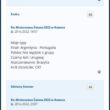
a
g
ó
Endru
r
ę
Re: Mistrzostwa Świata 2022 w Katarze
P
20 lis 2022, 18:57
o
s
t
Moje typy
Finał: Argentyna - Portugalia
Polska: Nie wyjdzie z grupy
Czarny koń: Urugwaj
Rozczarowanie: Brazylia
Król strzelców: CR7
N
a
g
ó
Adriano_forever
r
ę
Re: Mistrzostwa Świata 2022 w Katarze
P
20 lis 2022, 23:07
o