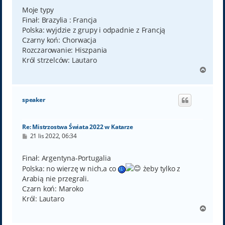
s
t
Moje typy
Finał: Brazylia : Francja
Polska: wyjdzie z grupy i odpadnie z Francją
Czarny koń: Chorwacja
Rozczarowanie: Hiszpania
Król strzelców: Lautaro
N
a
g
ó
speaker
r
ę
Re: Mistrzostwa Świata 2022 w Katarze
P
21 lis 2022, 06:34
o
s
t
Finał: Argentyna-Portugalia
Polska: no wierzę w nich,a co
żeby tylko z
Arabią nie przegrali.
Czarn koń: Maroko
Król: Lautaro
N
a