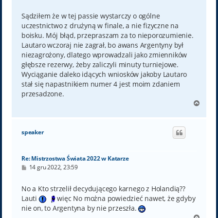
o
s
t
Sądziłem że w tej passie wystarczy o ogólne
uczestnictwo z drużyną w finale, a nie fizyczne na
boisku. Mój błąd, przepraszam za to nieporozumienie.
Lautaro wczoraj nie zagrał, bo awans Argentyny był
niezagrożony, dlatego wprowadzali jako zmienników
głębsze rezerwy, żeby zaliczyli minuty turniejowe.
Wyciąganie daleko idących wniosków jakoby Lautaro
stał się napastnikiem numer 4 jest moim zdaniem
przesadzone.
N
a
g
ó
speaker
r
ę
Re: Mistrzostwa Świata 2022 w Katarze
P
14 gru 2022, 23:59
o
s
t
No a Kto strzelił decydującego karnego z Holandią??
Lauti
więc No można powiedzieć nawet, że gdyby
nie on, to Argentyna by nie przeszła.
N