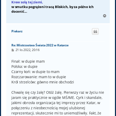
Krew solą tej ziemi,
w smutku pogrążeni tracą Bliskich, by za późno Ich
docenić...
N
a
g
ó
Piekarz
r
ę
Re: Mistrzostwa Świata 2022 w Katarze
P
21 lis 2022, 20:16
o
s
t
Finał: w dupie mam
Polska: w dupie
Czarny koń: w dupie to mam
Rozczarowanie: mam to w dupie
Król strzelców: gówno mnie obchodzi
Chwalę się czy żalę? Otóż żalę. Pierwszy raz w życiu nie
jaram się praktycznie w ogóle MŚ/ME. Cyrk i skandale,
jakimi obrosła organizacja tej imprezy przez Katar, w
połączeniu z nieobecnością mojej ulubionej
reprezentacji, skutecznie mi to uniemożliwiły. Fakt, że