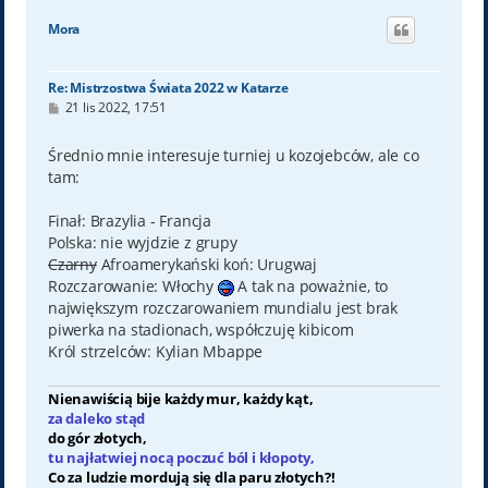
g
ó
Mora
r
ę
Re: Mistrzostwa Świata 2022 w Katarze
P
21 lis 2022, 17:51
o
s
t
Średnio mnie interesuje turniej u kozojebców, ale co
tam:
Finał: Brazylia - Francja
Polska: nie wyjdzie z grupy
Czarny
Afroamerykański koń: Urugwaj
Rozczarowanie: Włochy
A tak na poważnie, to
największym rozczarowaniem mundialu jest brak
piwerka na stadionach, współczuję kibicom
Król strzelców: Kylian Mbappe
Nienawiścią bije każdy mur, każdy kąt,
za daleko stąd
do gór złotych,
tu najłatwiej nocą poczuć ból i kłopoty,
Co za ludzie mordują się dla paru złotych?!