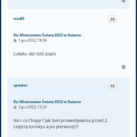
N
a
g
ó
mio85
r
ę
Re: Mistrzostwa Świata 2022 w Katarze
P
1 gru 2022, 18:50
o
s
t
Lukaku dał dziś popis
N
a
g
ó
speaker
r
ę
Re: Mistrzostwa Świata 2022 w Katarze
P
3 gru 2022, 13:23
o
s
t
No i co Chopy ? Jak tam przewidywania przed 2.
częścią turnieju a po pierwszej??