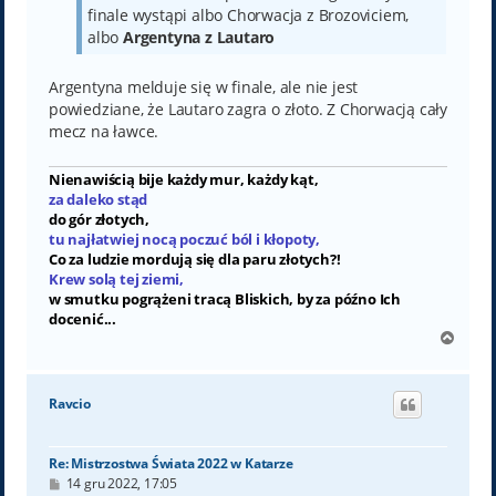
finale wystąpi albo Chorwacja z Brozoviciem,
albo
Argentyna z Lautaro
Argentyna melduje się w finale, ale nie jest
powiedziane, że Lautaro zagra o złoto. Z Chorwacją cały
mecz na ławce.
Nienawiścią bije każdy mur, każdy kąt,
za daleko stąd
do gór złotych,
tu najłatwiej nocą poczuć ból i kłopoty,
Co za ludzie mordują się dla paru złotych?!
Krew solą tej ziemi,
w smutku pogrążeni tracą Bliskich, by za późno Ich
docenić...
N
a
g
ó
Ravcio
r
ę
Re: Mistrzostwa Świata 2022 w Katarze
P
14 gru 2022, 17:05