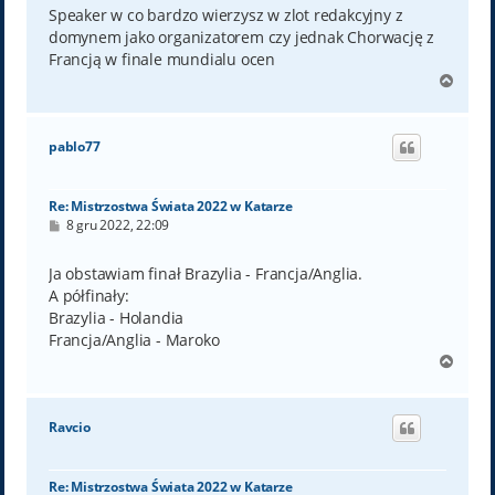
t
Speaker w co bardzo wierzysz w zlot redakcyjny z
domynem jako organizatorem czy jednak Chorwację z
Francją w finale mundialu ocen
N
a
g
ó
pablo77
r
ę
Re: Mistrzostwa Świata 2022 w Katarze
P
8 gru 2022, 22:09
o
s
t
Ja obstawiam finał Brazylia - Francja/Anglia.
A półfinały:
Brazylia - Holandia
Francja/Anglia - Maroko
N
a
g
ó
Ravcio
r
ę
Re: Mistrzostwa Świata 2022 w Katarze