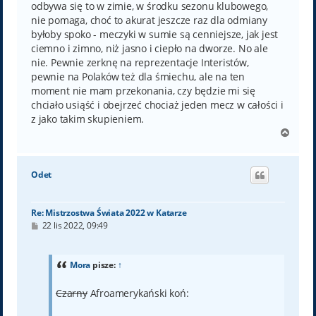
odbywa się to w zimie, w środku sezonu klubowego,
nie pomaga, choć to akurat jeszcze raz dla odmiany
byłoby spoko - meczyki w sumie są cenniejsze, jak jest
ciemno i zimno, niż jasno i ciepło na dworze. No ale
nie. Pewnie zerknę na reprezentacje Interistów,
pewnie na Polaków też dla śmiechu, ale na ten
moment nie mam przekonania, czy będzie mi się
chciało usiąść i obejrzeć chociaż jeden mecz w całości i
z jako takim skupieniem.
N
a
g
ó
Odet
r
ę
Re: Mistrzostwa Świata 2022 w Katarze
P
22 lis 2022, 09:49
o
s
t
Mora
pisze:
↑
Czarny
Afroamerykański koń: