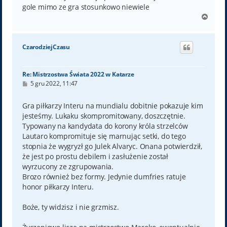
gole mimo ze gra stosunkowo niewiele
N
a
g
ó
CzarodziejCzasu
r
ę
Re: Mistrzostwa Świata 2022 w Katarze
P
5 gru 2022, 11:47
o
s
t
Gra piłkarzy Interu na mundialu dobitnie pokazuje kim
jesteśmy. Lukaku skompromitowany, doszczętnie.
Typowany na kandydata do korony króla strzelców
Lautaro kompromituje się marnując setki, do tego
stopnia że wygryzł go Julek Alvaryc. Onana potwierdził,
że jest po prostu debilem i zasłużenie został
wyrzucony ze zgrupowania.
Brozo również bez formy. Jedynie dumfries ratuje
honor piłkarzy Interu.
Boże, ty widzisz i nie grzmisz.