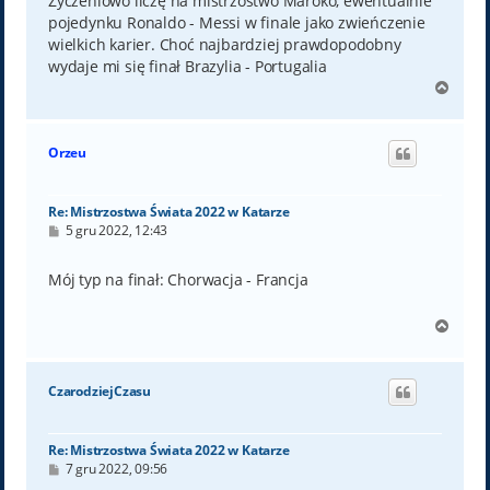
Życzeniowo liczę na mistrzostwo Maroko, ewentualnie
pojedynku Ronaldo - Messi w finale jako zwieńczenie
wielkich karier. Choć najbardziej prawdopodobny
wydaje mi się finał Brazylia - Portugalia
N
a
g
ó
Orzeu
r
ę
Re: Mistrzostwa Świata 2022 w Katarze
P
5 gru 2022, 12:43
o
s
t
Mój typ na finał: Chorwacja - Francja
N
a
g
ó
CzarodziejCzasu
r
ę
Re: Mistrzostwa Świata 2022 w Katarze
P
7 gru 2022, 09:56
o