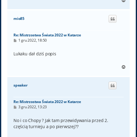
N
a
g
ó
mio85
r
ę
Re: Mistrzostwa Świata 2022 w Katarze
P
1 gru 2022, 18:50
o
s
t
Lukaku dał dziś popis
N
a
g
ó
speaker
r
ę
Re: Mistrzostwa Świata 2022 w Katarze
P
3 gru 2022, 13:23
o
s
t
No i co Chopy ? Jak tam przewidywania przed 2.
częścią turnieju a po pierwszej??