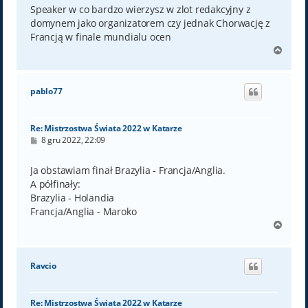
t
Speaker w co bardzo wierzysz w zlot redakcyjny z
domynem jako organizatorem czy jednak Chorwację z
Francją w finale mundialu ocen
N
a
g
ó
pablo77
r
ę
Re: Mistrzostwa Świata 2022 w Katarze
P
8 gru 2022, 22:09
o
s
t
Ja obstawiam finał Brazylia - Francja/Anglia.
A półfinały:
Brazylia - Holandia
Francja/Anglia - Maroko
N
a
g
ó
Ravcio
r
ę
Re: Mistrzostwa Świata 2022 w Katarze