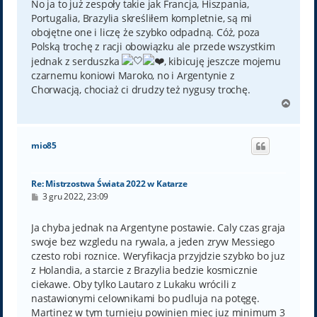
No ja to już zespoły takie jak Francja, Hiszpania,
Portugalia, Brazylia skreśliłem kompletnie, są mi
obojętne one i liczę że szybko odpadną. Cóż, poza
Polską trochę z racji obowiązku ale przede wszystkim
jednak z serduszka
, kibicuję jeszcze mojemu
czarnemu koniowi Maroko, no i Argentynie z
Chorwacją, chociaż ci drudzy też nygusy trochę.
N
a
g
ó
mio85
r
ę
Re: Mistrzostwa Świata 2022 w Katarze
P
3 gru 2022, 23:09
o
s
t
Ja chyba jednak na Argentyne postawie. Caly czas graja
swoje bez wzgledu na rywala, a jeden zryw Messiego
czesto robi roznice. Weryfikacja przyjdzie szybko bo juz
z Holandia, a starcie z Brazylia bedzie kosmicznie
ciekawe. Oby tylko Lautaro z Lukaku wrócili z
nastawionymi celownikami bo pudluja na potęgę.
Martinez w tym turnieju powinien miec juz minimum 3