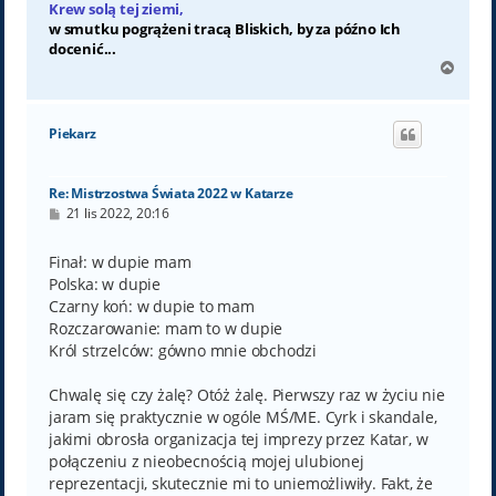
Krew solą tej ziemi,
w smutku pogrążeni tracą Bliskich, by za późno Ich
docenić...
N
a
g
ó
Piekarz
r
ę
Re: Mistrzostwa Świata 2022 w Katarze
P
21 lis 2022, 20:16
o
s
t
Finał: w dupie mam
Polska: w dupie
Czarny koń: w dupie to mam
Rozczarowanie: mam to w dupie
Król strzelców: gówno mnie obchodzi
Chwalę się czy żalę? Otóż żalę. Pierwszy raz w życiu nie
jaram się praktycznie w ogóle MŚ/ME. Cyrk i skandale,
jakimi obrosła organizacja tej imprezy przez Katar, w
połączeniu z nieobecnością mojej ulubionej
reprezentacji, skutecznie mi to uniemożliwiły. Fakt, że