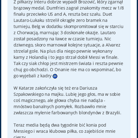
Z piłkarzy Interu dobrze wypadł Brozović, który zgarnął
brązowy medal. Dumfries zagrał znakomity mecz w 1/8
finału przeciwko US and A, reszta bez szału. Duet
Lautaro-Lukaku strzelił okrągłe zero bramek na
turnieju, Belg w dodatku skompromitował się w starciu
z Chorwacją, marnując 3 doskonałe okazje. Lautaro
został posadzony na ławce w czasie turnieju. Nic
dziwnego, skoro marnował kolejne sytuacje, a Alvarez
strzelał gole. Na plus dla niego pewnie wykonany
karny z Holandią i to jego strzał dobił Messi w finale.
Tak czy siak chłop jest mistrzem świata i reszta pewnie
chuj go obchodzi. O Onanie nie ma co wspominać, bo
go wyjebali z kadry
W Katarze zakończyła się też era Dariusza
Szpakowskiego na majku. Lubię jego głos, ma w sobie
coś magicznego, ale głowa chyba nie nadąża -
mnóstwo banalnych pomyłek. Rozbawiło mnie
zwłaszcza mylenie farbowanych blondynów z Brazylii.
Teraz media będą dwa tygodnie bić konia pod
Messiego i wraca klubowa piłka, co zajebiście mnie
cieszy.