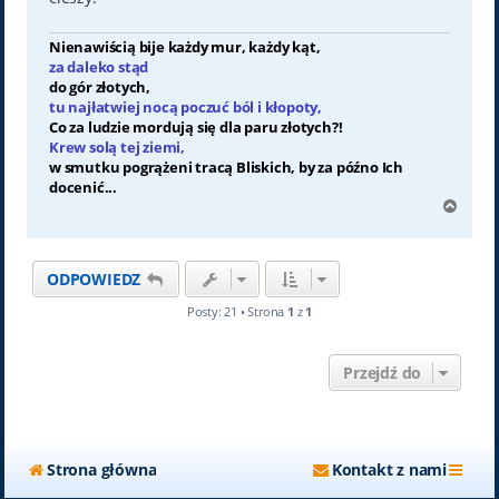
Nienawiścią bije każdy mur, każdy kąt,
za daleko stąd
do gór złotych,
tu najłatwiej nocą poczuć ból i kłopoty,
Co za ludzie mordują się dla paru złotych?!
Krew solą tej ziemi,
w smutku pogrążeni tracą Bliskich, by za późno Ich
docenić...
N
a
g
ó
ODPOWIEDZ
r
ę
Posty: 21 • Strona
1
z
1
Przejdź do
Strona główna
Kontakt z nami