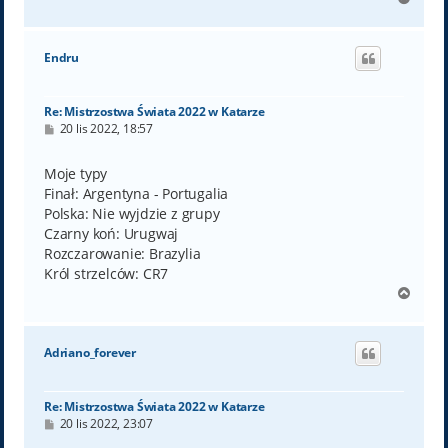
a
g
ó
Endru
r
ę
Re: Mistrzostwa Świata 2022 w Katarze
P
20 lis 2022, 18:57
o
s
t
Moje typy
Finał: Argentyna - Portugalia
Polska: Nie wyjdzie z grupy
Czarny koń: Urugwaj
Rozczarowanie: Brazylia
Król strzelców: CR7
N
a
g
ó
Adriano_forever
r
ę
Re: Mistrzostwa Świata 2022 w Katarze
P
20 lis 2022, 23:07
o