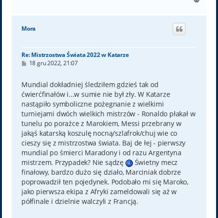
a
g
ó
Mora
r
ę
Re: Mistrzostwa Świata 2022 w Katarze
P
18 gru 2022, 21:07
o
s
t
Mundial dokładniej śledziłem gdzieś tak od
ćwierćfinałów i...w sumie nie był zły. W Katarze
nastąpiło symboliczne pożegnanie z wielkimi
turniejami dwóch wielkich mistrzów - Ronaldo płakał w
tunelu po porażce z Marokiem, Messi przebrany w
jakąś katarską koszulę nocną/szlafrok/chuj wie co
cieszy się z mistrzostwa świata. Baj de łej - pierwszy
mundial po śmierci Maradony i od razu Argentyna
mistrzem. Przypadek? Nie sądzę
Świetny mecz
finałowy, bardzo dużo się działo, Marciniak dobrze
poprowadził ten pojedynek. Podobało mi się Maroko,
jako pierwsza ekipa z Afryki zameldowali się aż w
półfinale i dzielnie walczyli z Francją.