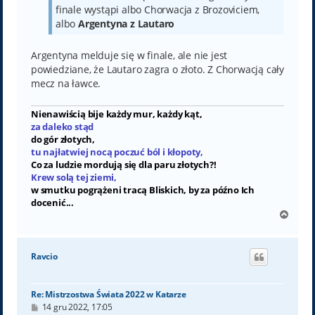
finale wystąpi albo Chorwacja z Brozoviciem,
albo
Argentyna z Lautaro
Argentyna melduje się w finale, ale nie jest
powiedziane, że Lautaro zagra o złoto. Z Chorwacją cały
mecz na ławce.
Nienawiścią bije każdy mur, każdy kąt,
za daleko stąd
do gór złotych,
tu najłatwiej nocą poczuć ból i kłopoty,
Co za ludzie mordują się dla paru złotych?!
Krew solą tej ziemi,
w smutku pogrążeni tracą Bliskich, by za późno Ich
docenić...
N
a
g
ó
Ravcio
r
ę
Re: Mistrzostwa Świata 2022 w Katarze
P
14 gru 2022, 17:05