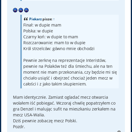
Piekarz
pisze:
↑
Finał: w dupie mam
Polska: w dupie
Czarny koń: w dupie to mam
Rozczarowanie: mam to w dupie
Król strzelców: gówno mnie obchodzi
Pewnie zerknę na reprezentacje Interistów,
pewnie na Polaków też dla śmiechu, ale na ten
moment nie mam przekonania, czy będzie mi się
chciało usiąść i obejrzeć chociaż jeden mecz w
całości i z jako takim skupieniem.
Mam identycznie. Zamiast ogladać mecz otwarcia
wolałem iść pobiegać. Wczoraj chwilę popatrzyłem co
gra Denzel i malując sufit na mieszkaniu zerkałem na
mecz USA-Walia.
Dziś pewnie zobaczę mecz Polski.
Pozdr.