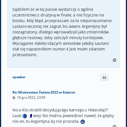
o
s
t
Sądziłem że w tej passie wystarczy o ogólne
uczestnictwo z drużyną w finale, a nie fizyczne na
boisku. Mój błąd, przepraszam za to nieporozumienie.
Lautaro wczoraj nie zagrał, bo awans Argentyny był
niezagrożony, dlatego wprowadzali jako zmienników
głębsze rezerwy, żeby zaliczyli minuty turniejowe.
Wyciąganie daleko idących wniosków jakoby Lautaro
stał się napastnikiem numer 4 jest moim zdaniem
przesadzone.
N
a
g
ó
speaker
r
ę
Re: Mistrzostwa Świata 2022 w Katarze
P
14 gru 2022, 23:59
o
s
t
No a Kto strzelił decydującego karnego z Holandią??
Lauti
więc No można powiedzieć nawet, że gdyby
nie on, to Argentyna by nie przeszła.
N