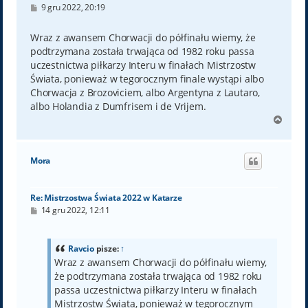
P
9 gru 2022, 20:19
o
s
t
Wraz z awansem Chorwacji do półfinału wiemy, że
podtrzymana została trwająca od 1982 roku passa
uczestnictwa piłkarzy Interu w finałach Mistrzostw
Świata, ponieważ w tegorocznym finale wystąpi albo
Chorwacja z Brozoviciem, albo Argentyna z Lautaro,
albo Holandia z Dumfrisem i de Vrijem.
N
a
g
ó
Mora
r
ę
Re: Mistrzostwa Świata 2022 w Katarze
P
14 gru 2022, 12:11
o
s
t
Ravcio
pisze:
↑
Wraz z awansem Chorwacji do półfinału wiemy,
że podtrzymana została trwająca od 1982 roku
passa uczestnictwa piłkarzy Interu w finałach
Mistrzostw Świata, ponieważ w tegorocznym