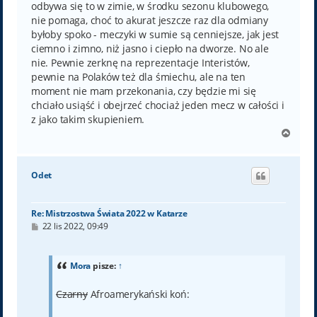
odbywa się to w zimie, w środku sezonu klubowego,
nie pomaga, choć to akurat jeszcze raz dla odmiany
byłoby spoko - meczyki w sumie są cenniejsze, jak jest
ciemno i zimno, niż jasno i ciepło na dworze. No ale
nie. Pewnie zerknę na reprezentacje Interistów,
pewnie na Polaków też dla śmiechu, ale na ten
moment nie mam przekonania, czy będzie mi się
chciało usiąść i obejrzeć chociaż jeden mecz w całości i
z jako takim skupieniem.
N
a
g
ó
Odet
r
ę
Re: Mistrzostwa Świata 2022 w Katarze
P
22 lis 2022, 09:49
o
s
t
Mora
pisze:
↑
Czarny
Afroamerykański koń: