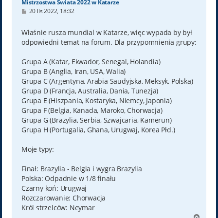
Mistrzostwa Świata 2022 w Katarze
P
20 lis 2022, 18:32
o
s
t
Właśnie rusza mundial w Katarze, więc wypada by był
odpowiedni temat na forum. Dla przypomnienia grupy:
Grupa A (Katar, Ekwador, Senegal, Holandia)
Grupa B (Anglia, Iran, USA, Walia)
Grupa C (Argentyna, Arabia Saudyjska, Meksyk, Polska)
Grupa D (Francja, Australia, Dania, Tunezja)
Grupa E (Hiszpania, Kostaryka, Niemcy, Japonia)
Grupa F (Belgia, Kanada, Maroko, Chorwacja)
Grupa G (Brazylia, Serbia, Szwajcaria, Kamerun)
Grupa H (Portugalia, Ghana, Urugwaj, Korea Płd.)
Moje typy:
Finał: Brazylia - Belgia i wygra Brazylia
Polska: Odpadnie w 1/8 finału
Czarny koń: Urugwaj
Rozczarowanie: Chorwacja
Król strzelców: Neymar
N