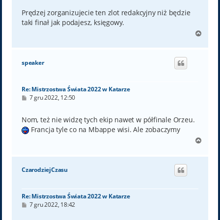
s
t
Prędzej zorganizujecie ten zlot redakcyjny niż będzie
taki finał jak podajesz, księgowy.
N
a
g
ó
speaker
r
ę
Re: Mistrzostwa Świata 2022 w Katarze
P
7 gru 2022, 12:50
o
s
t
Nom, też nie widzę tych ekip nawet w półfinale Orzeu.
Francja tyle co na Mbappe wisi. Ale zobaczymy
N
a
g
ó
CzarodziejCzasu
r
ę
Re: Mistrzostwa Świata 2022 w Katarze
P
7 gru 2022, 18:42
o
s