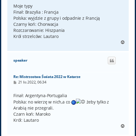
s
t
Moje typy
Finał: Brazylia : Francja
Polska: wyjdzie z grupy i odpadnie z Francją
Czarny koń: Chorwacja
Rozczarowanie: Hiszpania
Król strzelców: Lautaro
N
a
g
ó
speaker
r
ę
Re: Mistrzostwa Świata 2022 w Katarze
P
21 lis 2022, 06:34
o
s
t
Finał: Argentyna-Portugalia
Polska: no wierzę w nich,a co
żeby tylko z
Arabią nie przegrali.
Czarn koń: Maroko
Król: Lautaro
N
a