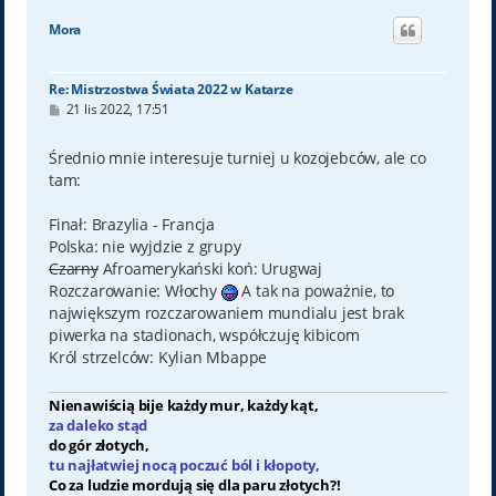
g
ó
Mora
r
ę
Re: Mistrzostwa Świata 2022 w Katarze
P
21 lis 2022, 17:51
o
s
t
Średnio mnie interesuje turniej u kozojebców, ale co
tam:
Finał: Brazylia - Francja
Polska: nie wyjdzie z grupy
Czarny
Afroamerykański koń: Urugwaj
Rozczarowanie: Włochy
A tak na poważnie, to
największym rozczarowaniem mundialu jest brak
piwerka na stadionach, współczuję kibicom
Król strzelców: Kylian Mbappe
Nienawiścią bije każdy mur, każdy kąt,
za daleko stąd
do gór złotych,
tu najłatwiej nocą poczuć ból i kłopoty,
Co za ludzie mordują się dla paru złotych?!